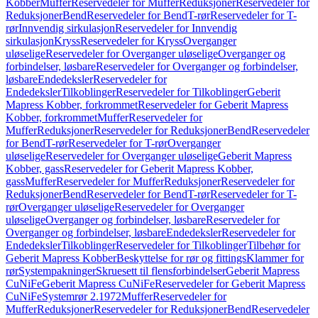
Kobber
Muffer
Reservedeler for Muffer
Reduksjoner
Reservedeler for
Reduksjoner
Bend
Reservedeler for Bend
T-rør
Reservedeler for T-
rør
Innvendig sirkulasjon
Reservedeler for Innvendig
sirkulasjon
Kryss
Reservedeler for Kryss
Overganger
uløselige
Reservedeler for Overganger uløselige
Overganger og
forbindelser, løsbare
Reservedeler for Overganger og forbindelser,
løsbare
Endedeksler
Reservedeler for
Endedeksler
Tilkoblinger
Reservedeler for Tilkoblinger
Geberit
Mapress Kobber, forkrommet
Reservedeler for Geberit Mapress
Kobber, forkrommet
Muffer
Reservedeler for
Muffer
Reduksjoner
Reservedeler for Reduksjoner
Bend
Reservedeler
for Bend
T-rør
Reservedeler for T-rør
Overganger
uløselige
Reservedeler for Overganger uløselige
Geberit Mapress
Kobber, gass
Reservedeler for Geberit Mapress Kobber,
gass
Muffer
Reservedeler for Muffer
Reduksjoner
Reservedeler for
Reduksjoner
Bend
Reservedeler for Bend
T-rør
Reservedeler for T-
rør
Overganger uløselige
Reservedeler for Overganger
uløselige
Overganger og forbindelser, løsbare
Reservedeler for
Overganger og forbindelser, løsbare
Endedeksler
Reservedeler for
Endedeksler
Tilkoblinger
Reservedeler for Tilkoblinger
Tilbehør for
Geberit Mapress Kobber
Beskyttelse for rør og fittings
Klammer for
rør
Systempakninger
Skruesett til flensforbindelser
Geberit Mapress
CuNiFe
Geberit Mapress CuNiFe
Reservedeler for Geberit Mapress
CuNiFe
Systemrør 2.1972
Muffer
Reservedeler for
Muffer
Reduksjoner
Reservedeler for Reduksjoner
Bend
Reservedeler