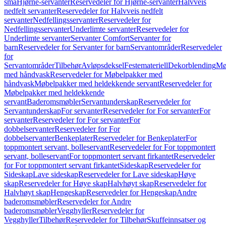
små
Hjørne-servanter
Reservedeler for Hjørne-servanter
Halvveis
nedfelt servanter
Reservedeler for Halvveis nedfelt
servanter
Nedfellingsservanter
Reservedeler for
Nedfellingsservanter
Underlimte servanter
Reservedeler for
Underlimte servanter
Servanter Comfort
Servanter for
barn
Reservedeler for Servanter for barn
Servantområder
Reservedeler
for
Servantområder
Tilbehør
Avløpsdeksel
Festemateriell
Dekorblending
Mø
med håndvask
Reservedeler for Møbelpakker med
håndvask
Møbelpakker med heldekkende servant
Reservedeler for
Møbelpakker med heldekkende
servant
Baderomsmøbler
Servantunderskap
Reservedeler for
Servantunderskap
For servanter
Reservedeler for For servanter
For
servanter
Reservedeler for For servanter
For
dobbelservanter
Reservedeler for For
dobbelservanter
Benkeplater
Reservedeler for Benkeplater
For
toppmontert servant, bolleservant
Reservedeler for For toppmontert
servant, bolleservant
For toppmontert servant firkantet
Reservedeler
for For toppmontert servant firkantet
Sideskap
Reservedeler for
Sideskap
Lave sideskap
Reservedeler for Lave sideskap
Høye
skap
Reservedeler for Høye skap
Halvhøyt skap
Reservedeler for
Halvhøyt skap
Hengeskap
Reservedeler for Hengeskap
Andre
baderomsmøbler
Reservedeler for Andre
baderomsmøbler
Vegghyller
Reservedeler for
Vegghyller
Tilbehør
Reservedeler for Tilbehør
Skuffeinnsatser og