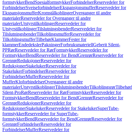
formstykker
Bend
Spesialformstykker
Forbindelser
Reservedeler for
Forbindelser
Sveiseforbindelser
Ekspansjonsmuffer
Reservedeler for
Ekspansjonsmuffer
Kromstålkoblinger
Overganger til andre
materialer
Reservedeler for Overganger til andre
materialer
Utstyrstilkoblinger
Reservedeler for
Utstyrstilkoblinger
Tilslutningsbender
Reservedeler for
Tilslutningsbender
Tilkoblingsmuffer
Reservedeler for
Tilkoblingsmuffer
Tilbehør
Klammer
Fester for
klammer
Endedeksler
Pakninger
Forbruksmateriell
Geberit Silent-
PP
Rør
Reservedeler for Rør
Formstykker
Reservedeler for
Formstykker
Bend
Reservedeler for Bend
Grenrør
Reservedeler for
Grenrør
Reduksjoner
Reservedeler for
Reduksjoner
Stakeluker
Reservedeler for
Stakeluker
Forbindelser
Reservedeler for
Forbindelser
Muffer
Reservedeler for
Muffer
Kloforbindelser
Overganger til andre
materialer
Utstyrstilkoblinger
Tilslutningsbender
Tilkoblingsrør
Tilbehør
Silent-Pro
Rør
Reservedeler for Rør
Formstykker
Reservedeler for
Formstykker
Bend
Reservedeler for Bend
Grenrør
Reservedeler for
Grenrør
Reduksjoner
Reservedeler for
Reduksjoner
Stakeluker
Reservedeler for Stakeluker
SuperTube-
formstykker
Reservedeler for SuperTube-
formstykker
Bend
Reservedeler for Bend
Grenrør
Reservedeler for
Grenrør
Forbindelser
Reservedeler for
Forbindelser
Muffer
Reservedeler for