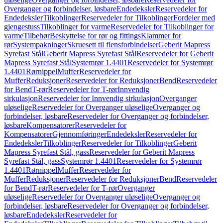
Overganger og forbindelser, løsbare
Endedeksler
Reservedeler for
Endedeksler
Tilkoblinger
Reservedeler for Tilkoblinger
Fordeler med
gjengestuss
Tilkoblinger for varme
Reservedeler for Tilkoblinger for
varme
Tilbehør
Beskyttelse for rør og fittings
Klammer for
rør
Systempakninger
Skruesett til flensforbindelser
Geberit Mapress
Syrefast Stål
Geberit Mapress Syrefast Stål
Reservedeler for Geberit
Mapress Syrefast Stål
Systemrør 1.4401
Reservedeler for Systemrør
1.4401
Rørnippel
Muffer
Reservedeler for
Muffer
Reduksjoner
Reservedeler for Reduksjoner
Bend
Reservedeler
for Bend
T-rør
Reservedeler for T-rør
Innvendig
sirkulasjon
Reservedeler for Innvendig sirkulasjon
Overganger
uløselige
Reservedeler for Overganger uløselige
Overganger og
forbindelser, løsbare
Reservedeler for Overganger og forbindelser,
løsbare
Kompensatorer
Reservedeler for
Kompensatorer
Gjennomføringer
Endedeksler
Reservedeler for
Endedeksler
Tilkoblinger
Reservedeler for Tilkoblinger
Geberit
Mapress Syrefast Stål, gass
Reservedeler for Geberit Mapress
Syrefast Stål, gass
Systemrør 1.4401
Reservedeler for Systemrør
1.4401
Rørnippel
Muffer
Reservedeler for
Muffer
Reduksjoner
Reservedeler for Reduksjoner
Bend
Reservedeler
for Bend
T-rør
Reservedeler for T-rør
Overganger
uløselige
Reservedeler for Overganger uløselige
Overganger og
forbindelser, løsbare
Reservedeler for Overganger og forbindelser,
løsbare
Endedeksler
Reservedeler for