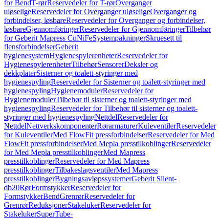
for Bend
T-rør
Reservedeler for T-rør
Overganger
uløselige
Reservedeler for Overganger uløselige
Overganger og
forbindelser, løsbare
Reservedeler for Overganger og forbindelser,
løsbare
Gjennomføringer
Reservedeler for Gjennomføringer
Tilbehør
for Geberit Mapress CuNiFe
Systempakninger
Skruesett til
flensforbindelser
Geberit
hygienesystem
Hygienespylerenheter
Reservedeler for
Hygienespylerenheter
Tilbehør
Sensorer
Deksler og
dekkplater
Sisterner og toalett-styringer med
hygienespyling
Reservedeler for Sisterner og toalett-styringer med
hygienespyling
Hygienemoduler
Reservedeler for
Hygienemoduler
Tilbehør til sisterner og toalett-styringer med
hygienespyling
Reservedeler for Tilbehør til sisterner og toalett-
styringer med hygienespyling
Nettdel
Reservedeler for
Nettdel
Nettverkskomponenter
Rørarmaturer
Kuleventiler
Reservedeler
for Kuleventiler
Med FlowFit pressforbindelser
Reservedeler for Med
FlowFit pressforbindelser
Med Mepla presstilkoblinger
Reservedeler
for Med Mepla presstilkoblinger
Med Mapress
presstilkoblinger
Reservedeler for Med Mapress
presstilkoblinger
Tilbakeslagsventiler
Med Mapress
presstilkoblinger
Bygningsavløpssystemer
Geberit Silent-
db20
Rør
Formstykker
Reservedeler for
Formstykker
Bend
Grenrør
Reservedeler for
Grenrør
Reduksjoner
Stakeluker
Reservedeler for
Stakeluker
SuperTube-