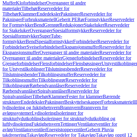
Muffer
Kloforbindelser
Overganger til andre
materialer
Tilbehør
Reservedeler for
Tilbehør
Klammer
Endedeksler
Pakninger
Reservedeler for
Pakninger
Forbruksmateriell
Geberit PE
Rør
Formstykker
Reservedeler
for Formstykker
Bend
Grenrør
Reduksjoner
Stakeluker
Reservedeler
for Stakeluker
Overganger
Spesialformstykker
Reservedeler for
Spesialformstykker
SuperTube-
formstykker
Bend
Spesialformstykker
Forbindelser
Reservedeler for
Forbindelser
Sveiseforbindelser
Ekspansjonsmuffer
Reservedeler for
Ekspansjonsmuffer
Overganger til andre materialer
Reservedeler for
Overganger til andre materialer
Gjengeforbindelser
Reservedeler for
Gjengeforbindelser
Flensforbindelser
Flensbøssinger
Utstyrstilkoblinge
for Utstyrstilkoblinger
Tilslutningsbender
Reservedeler for
Tilslutningsbender
Tilkobliingsmuffer
Reservedeler for
Tilkobliingsmuffer
Tilkoblingsrør
Reservedeler for
Tilkoblingsrør
Rørbendvannlåser
Reservedeler for
Rørbendvannlåser
Spiralvannlåser
Reservedeler for
Spiralvannlåser
Tilbehør
Klammer
Fester for klammer
Bærende
strukturer
Endedeksler
Pakninger
Beskyttelseskapper
Forbruksmateriell
lydisolering og fuktighetsvern
Brannvern
Brannvern for
avløpssystemer
Lydisolering
Isoleringer for
strukturlydutkobling
Isoleringer for strukturlydutkobling og
luftlydisolering
Fuktighetsvern
Tettinger
Ventilatorventiler for
avløp
Ventilatorventiler
Energistoppeventiler
Geberit Pluvia
takdrenering
Takavløp
Reservedeler for Takavløp
Takavløp opptil 12