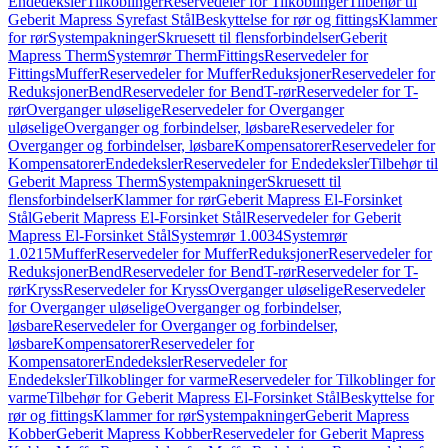
Endedeksler
Tilkoblinger
Reservedeler for Tilkoblinger
Tilbehør til
Geberit Mapress Syrefast Stål
Beskyttelse for rør og fittings
Klammer
for rør
Systempakninger
Skruesett til flensforbindelser
Geberit
Mapress Therm
Systemrør Therm
Fittings
Reservedeler for
Fittings
Muffer
Reservedeler for Muffer
Reduksjoner
Reservedeler for
Reduksjoner
Bend
Reservedeler for Bend
T-rør
Reservedeler for T-
rør
Overganger uløselige
Reservedeler for Overganger
uløselige
Overganger og forbindelser, løsbare
Reservedeler for
Overganger og forbindelser, løsbare
Kompensatorer
Reservedeler for
Kompensatorer
Endedeksler
Reservedeler for Endedeksler
Tilbehør til
Geberit Mapress Therm
Systempakninger
Skruesett til
flensforbindelser
Klammer for rør
Geberit Mapress El-Forsinket
Stål
Geberit Mapress El-Forsinket Stål
Reservedeler for Geberit
Mapress El-Forsinket Stål
Systemrør 1.0034
Systemrør
1.0215
Muffer
Reservedeler for Muffer
Reduksjoner
Reservedeler for
Reduksjoner
Bend
Reservedeler for Bend
T-rør
Reservedeler for T-
rør
Kryss
Reservedeler for Kryss
Overganger uløselige
Reservedeler
for Overganger uløselige
Overganger og forbindelser,
løsbare
Reservedeler for Overganger og forbindelser,
løsbare
Kompensatorer
Reservedeler for
Kompensatorer
Endedeksler
Reservedeler for
Endedeksler
Tilkoblinger for varme
Reservedeler for Tilkoblinger for
varme
Tilbehør for Geberit Mapress El-Forsinket Stål
Beskyttelse for
rør og fittings
Klammer for rør
Systempakninger
Geberit Mapress
Kobber
Geberit Mapress Kobber
Reservedeler for Geberit Mapress