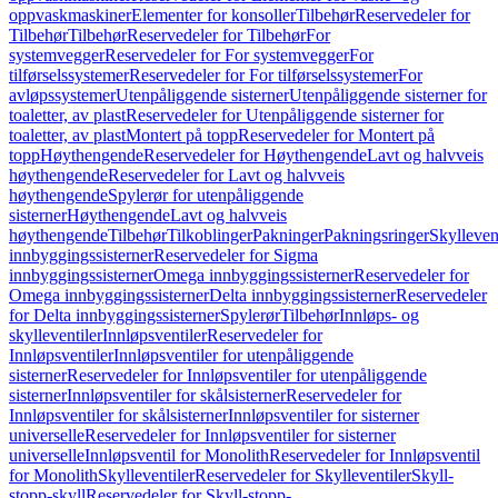
oppvaskmaskiner
Elementer for konsoller
Tilbehør
Reservedeler for
Tilbehør
Tilbehør
Reservedeler for Tilbehør
For
systemvegger
Reservedeler for For systemvegger
For
tilførselssystemer
Reservedeler for For tilførselssystemer
For
avløpssystemer
Utenpåliggende sisterner
Utenpåliggende sisterner for
toaletter, av plast
Reservedeler for Utenpåliggende sisterner for
toaletter, av plast
Montert på topp
Reservedeler for Montert på
topp
Høythengende
Reservedeler for Høythengende
Lavt og halvveis
høythengende
Reservedeler for Lavt og halvveis
høythengende
Spylerør for utenpåliggende
sisterner
Høythengende
Lavt og halvveis
høythengende
Tilbehør
Tilkoblinger
Pakninger
Pakningsringer
Skylleven
innbyggingssisterner
Reservedeler for Sigma
innbyggingssisterner
Omega innbyggingssisterner
Reservedeler for
Omega innbyggingssisterner
Delta innbyggingssisterner
Reservedeler
for Delta innbyggingssisterner
Spylerør
Tilbehør
Innløps- og
skylleventiler
Innløpsventiler
Reservedeler for
Innløpsventiler
Innløpsventiler for utenpåliggende
sisterner
Reservedeler for Innløpsventiler for utenpåliggende
sisterner
Innløpsventiler for skålsisterner
Reservedeler for
Innløpsventiler for skålsisterner
Innløpsventiler for sisterner
universelle
Reservedeler for Innløpsventiler for sisterner
universelle
Innløpsventil for Monolith
Reservedeler for Innløpsventil
for Monolith
Skylleventiler
Reservedeler for Skylleventiler
Skyll-
stopp-skyll
Reservedeler for Skyll-stopp-