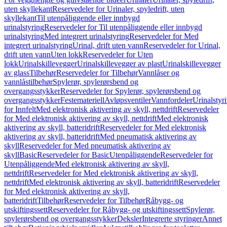
uten skyllekant
Reservedeler for Urinaler, spyledrift, uten
skyllekant
Til utenpåliggende eller innbygd
urinalstyring
Reservedeler for Til utenpåliggende eller innbygd
urinalstyring
Med integrert urinalstyring
Reservedeler for Med
integrert urinalstyring
Urinal, drift uten vann
Reservedeler for Urinal,
drift uten vann
Uten lokk
Reservedeler for Uten
lokk
Urinalskillevegger
Urinalskillevegger av plast
Urinalskillevegger
av glass
Tilbehør
Reservedeler for Tilbehør
Vannlåser og
vannlåstilbehør
Spylerør, spylerørsbend og
overgangsstykker
Reservedeler for Spylerør, spylerørsbend og
overgangsstykker
Festemateriell
Avløpsventiler
Vannfordeler
Urinalstyr
for Innfelt
Med elektronisk aktivering av skyll, nettdrift
Reservedeler
for Med elektronisk aktivering av skyll, nettdrift
Med elektronisk
aktivering av skyll, batteridrift
Reservedeler for Med elektronisk
aktivering av skyll, batteridrift
Med pneumatisk aktivering av
skyll
Reservedeler for Med pneumatisk aktivering av
skyll
Basic
Reservedeler for Basic
Utenpåliggende
Reservedeler for
Utenpåliggende
Med elektronisk aktivering av skyll,
nettdrift
Reservedeler for Med elektronisk aktivering av skyll,
nettdrift
Med elektronisk aktivering av skyll, batteridrift
Reservedeler
for Med elektronisk aktivering av skyll,
batteridrift
Tilbehør
Reservedeler for Tilbehør
Råbygg- og
utskiftingssett
Reservedeler for Råbygg- og utskiftingssett
Spylerør,
spylerørsbend og overgangsstykker
Deksler
Integrerte styringer
Annet