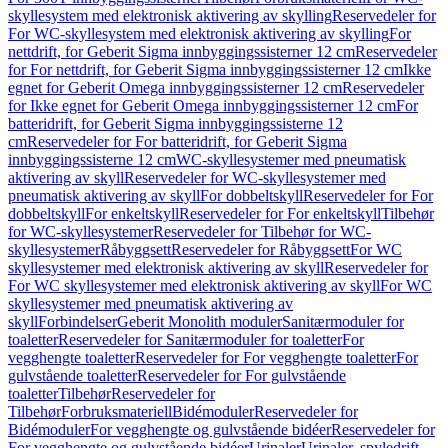
skyllesystem med elektronisk aktivering av skylling
Reservedeler for
For WC-skyllesystem med elektronisk aktivering av skylling
For
nettdrift, for Geberit Sigma innbyggingssisterner 12 cm
Reservedeler
for For nettdrift, for Geberit Sigma innbyggingssisterner 12 cm
Ikke
egnet for Geberit Omega innbyggingssisterner 12 cm
Reservedeler
for Ikke egnet for Geberit Omega innbyggingssisterner 12 cm
For
batteridrift, for Geberit Sigma innbyggingssisterne 12
cm
Reservedeler for For batteridrift, for Geberit Sigma
innbyggingssisterne 12 cm
WC-skyllesystemer med pneumatisk
aktivering av skyll
Reservedeler for WC-skyllesystemer med
pneumatisk aktivering av skyll
For dobbeltskyll
Reservedeler for For
dobbeltskyll
For enkeltskyll
Reservedeler for For enkeltskyll
Tilbehør
for WC-skyllesystemer
Reservedeler for Tilbehør for WC-
skyllesystemer
Råbyggsett
Reservedeler for Råbyggsett
For WC
skyllesystemer med elektronisk aktivering av skyll
Reservedeler for
For WC skyllesystemer med elektronisk aktivering av skyll
For WC
skyllesystemer med pneumatisk aktivering av
skyll
Forbindelser
Geberit Monolith moduler
Sanitærmoduler for
toaletter
Reservedeler for Sanitærmoduler for toaletter
For
vegghengte toaletter
Reservedeler for For vegghengte toaletter
For
gulvstående toaletter
Reservedeler for For gulvstående
toaletter
Tilbehør
Reservedeler for
Tilbehør
Forbruksmateriell
Bidémoduler
Reservedeler for
Bidémoduler
For vegghengte og gulvstående bidéer
Reservedeler for
For vegghengte og gulvstående bidéer
Urinaler
Urinaler, spyledrift,