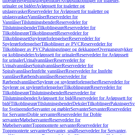
tilbehør
Betjeningshjelpemidler
Avløpstilkoblinger for toaletter,
urinaler og bidéer
Avløpssett for toaletter og
utslagsvasker
Reservedeler for Avløpssett for toaletter og
utslagsvasker
Vannlåser
Reservedeler for
Vannlåser
Tilslutningsbender
Reservedeler for
Tilslutningsbender
Tilkoblingsrør
Reservedeler for
Tilkoblingsrør
Tilkoblingssett
Reservedeler for
Tilkoblingssett
Spylerørforlengelser
Reservedeler for
Spylerørforlengelser
Tilkoblinger av PVC
Reservedeler for
Tilkoblinger av PVC
Pakningsringer og dekkapper
Overgangsstykker
og koblingsdeler
Avløpssett for urinaler
Reservedeler for Avløpssett
for urinaler
Urinalvannlåser
Reservedeler for
Urinalvannlåser
Spiralvannlåser
Reservedeler for
Spiralvannlåser
Innfelte vannlåser
Reservedeler for Innfelte
vannlåser
Rørbendvannlåser
Reservedeler for
Rørbendvannlåser
Spylerør og spylerørforlengelser
Reservedeler for
Spylerør og spylerørforlengelser
Tilkoblingsrør
Reservedeler for
Tilkoblingsrør
Tilslutningsbender
Reservedeler for
Tilslutningsbender
Avløpssett for bidé
Reservedeler for Avløpssett for
bidé
Tilkoblingsrør
Tilslutningsbender
Deksler
Tilkoblinger
Pakninger
Sv
for Sveiseender
Servanter og møbler
Servanter
Servanter
Reservedeler
for Servanter
Doble servanter
Reservedeler for Doble
servanter
Møbelservanter
Reservedeler for
Møbelservanter
Toppmonterte servanter
Reservedeler for
Toppmonterte servanter
Servanter, små
Reservedeler for Servanter,