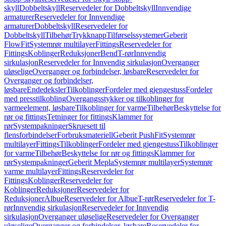
skyll
Dobbeltskyll
Reservedeler for Dobbeltskyll
Innvendige
armaturer
Reservedeler for Innvendige
armaturer
Dobbeltskyll
Reservedeler for
Dobbeltskyll
Tilbehør
Trykknapp
Tilførselssystemer
Geberit
FlowFit
Systemrør multilayer
Fittings
Reservedeler for
Fittings
Koblinger
Reduksjoner
Bend
T-rør
Innvendig
sirkulasjon
Reservedeler for Innvendig sirkulasjon
Overganger
uløselige
Overganger og forbindelser, løsbare
Reservedeler for
Overganger og forbindelser,
løsbare
Endedeksler
Tilkoblinger
Fordeler med gjengestuss
Fordeler
med presstilkobling
Overgangsstykker og tilkoblinger for
varmeelement, løsbare
Tilkoblinger for varme
Tilbehør
Beskyttelse for
rør og fittings
Tetninger for fittings
Klammer for
rør
Systempakninger
Skruesett til
flensforbindelser
Forbruksmateriell
Geberit PushFit
Systemrør
multilayer
Fittings
Tilkoblinger
Fordeler med gjengestuss
Tilkoblinger
for varme
Tilbehør
Beskyttelse for rør og fittings
Klammer for
rør
Systempakninger
Geberit Mepla
Systemrør multilayer
Systemrør
varme multilayer
Fittings
Reservedeler for
Fittings
Koblinger
Reservedeler for
Koblinger
Reduksjoner
Reservedeler for
Reduksjoner
Albue
Reservedeler for Albue
T-rør
Reservedeler for T-
rør
Innvendig sirkulasjon
Reservedeler for Innvendig
sirkulasjon
Overganger uløselige
Reservedeler for Overganger
uløselige
Overganger og forbindelser, løsbare
Reservedeler for