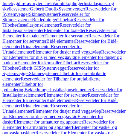
Innebygd røravbryter
T-rør
Vanntilkoplinger
Installasjons- og
skyllesystemer
Geberit Duofix
Systemvegger
Reservedeler for
Systemvegger
Skinnesystemer
Reservedeler for
Skinnesystemer
Bekledninger
Tilbehør
Reservedeler for
Tilbehør
Installasjonselementer
Reservedeler for
Installasjonselementer
Elementer for toaletter
Reservedeler for
Elementer for toaletter
Elementer for servanter
Reservedeler for
Elementer for servanter
Bidé-elementer
Reservedeler for Bidé-
elementer
Urinalelementer
Reservedeler for
Urinalelementer
Elementer for dusjer med veggavløp
Reservedeler
for Elementer for dusjer med veggavløp
Elementer for dusjer og
badekar
Elementer for konsoller
Tilbehør
Reservedeler for
Tilbehør
Geberit GIS
Systemvegger
Reservedeler for
Systemvegger
Skinnesystemer
Tilbehør for prefabrikerte
elementer
Reservedeler for Tilbehør for prefabrikerte
elementer
Tilbehør for
lydisolering
Bekledninger
Installasjonselementer
Reservedeler for
Installasjonselementer
Elementer for servanter
Reservedeler for
Elementer for servanter
Bidé-elementer
Reservedeler for Bidé-
elementer
Urinalelementer
Reservedeler for
Urinalelementer
Elementer for dusjer med veggavløp
Reservedeler
for Elementer for dusjer med veggavløp
Elementer for
dusjer
Elementer for armaturer og apparater
Reservedeler for
Elementer for armaturer og apparater
Elementer for vaske- og
oppvaskmaskiner
Reservedeler for Elementer for vaske- og