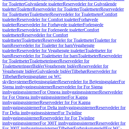
for Toaletter
Gulvstående toaletter
Reservedeler for Gulvstående
toaletter
Toaletter
Reservedeler for Toaletter
Toalettseter
Reservedeler
for Toalettseter
Toalettseter
Reservedeler for Toalettseter
Comfort
toaletter
Reservedeler for Comfort toaletter
Forhøyede
toaletter
Reservedeler for Forhøyede toaletter
Forlengede
toaletter
Reservedeler for Forlengede toaletter
Comfort
toalettseter
Reservedeler for Comfort
toalettseter
Toalettseter
Reservedeler for Toalettseter
Toaletter for
barn
Reservedeler for Toaletter for barn
Vegghengte
toaletter
Reservedeler for Vegghengte toaletter
Toalettseter for
barn
Reservedeler for Toalettseter for barn
Toalettseter
Reservedeler
for Toalettseter
Toalettseteringer
Reservedeler for
Toalettseteringer
Bidéer
Vegghengte bidéer
Reservedeler for
Vegghengte bidéer
Gulvstående bidéer
Tilbehør
Reservedeler for
Tilbehør
Betjeningsplater og WC
skyllesystemer
Betjeningsplater
Reservedeler for Betjeningsplater
For
Sigma innbyggingssisterner
Reservedeler for For Sigma
innbyggingssisterner
For Omega innbyggingssisterner
Reservedeler
for For Omega innbyggingssisterner
For Kappa
innbyggingssisterner
Reservedeler for For Kappa
innbyggingssisterner
For Delta innbyggingssisterner
Reservedeler for
For Delta innbyggingssisterner
For Twinline
innbyggingssisterner
Reservedeler for For Twinline
innbyggingssisterner
For 300T innbyggingssisterner
Reservedeler for
For 300T innbyggingssisterner
Tilbehør
Forbruksmateriell
For WC-