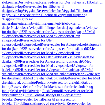
slukrenner
Dusjgulvavløp
Reservedeler for Dusjgulvavløp
Tilbehør til
dusjgulvavløp
Reservedeler for Tilbehør til
dusjgulvavløp
Veggsluk
Reservedeler for Veggsluk
Tilbehør til
veggsluk
Reservedeler for Tilbehør til veggsluk
Dusjkar og
dusjgulv
Dusjgulv av
mineralmateriale
Innbyggingselementer
Nisjebokser til
dusjer
Nisjebokser
Avløpstilkoblinger for dusj og badekar
Avløpsett
for dusjkar, d52
Reservedeler for Avløpsett for dusjkar, d52
Med
avløpsdeksel
Reservedeler for Med avløpsdeksel
Uten
avløpsdeksel
Reservedeler for Uten
avløpsdeksel
Avløpsdeksel
Reservedeler for Avløpsdeksel
Avløpssett
for dusjkar, d62
Reservedeler for Avløpssett for dusjkar, d62
Med
avløpsdeksel
Reservedeler for Med avløpsdeksel
Uten
avløpsdeksel
Reservedeler for Uten avløpsdeksel
Avløpssett for
dusjkar, d90
Reservedeler for Avløpssett for dusjkar, d90
Med
avløpsdeksel
Reservedeler for Med avløpsdeksel
Avløpssett for
badekar, d52
Reservedeler for Avløpssett for badekar, d52
Med
dreiehåndtak
Reservedeler for Med dreiehåndtak
Prefabrikkerte sett
for dreiehåndtak
Med dreiehåndtak og innløp
Reservedeler for Med
dreiehåndtak og innløp
Prefabrikkerte sett for dreiehåndtak og
innløp
Reservedeler for Prefabrikkerte sett for dreiehåndtak og
innløp
Med trykkaktivering PushControl
Reservedeler for Med
trykkaktivering PushControl
Tilbehør til avløpssett for
badekar
Reservedeler for Tilbehør til avløpssett for
badekar
Tilkoblingssett
Innebygd røravbryter
Reservedeler for