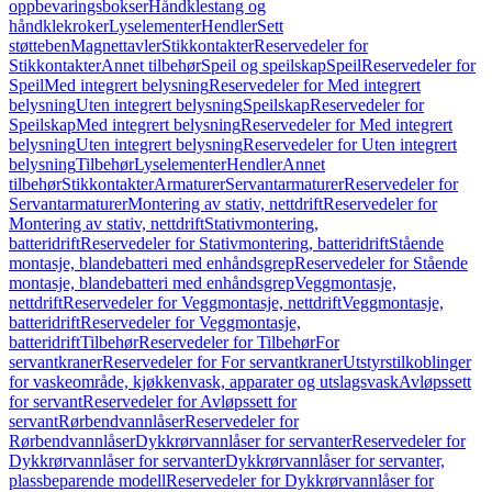
oppbevaringsbokser
Håndklestang og
håndklekroker
Lyselementer
Hendler
Sett
støtteben
Magnettavler
Stikkontakter
Reservedeler for
Stikkontakter
Annet tilbehør
Speil og speilskap
Speil
Reservedeler for
Speil
Med integrert belysning
Reservedeler for Med integrert
belysning
Uten integrert belysning
Speilskap
Reservedeler for
Speilskap
Med integrert belysning
Reservedeler for Med integrert
belysning
Uten integrert belysning
Reservedeler for Uten integrert
belysning
Tilbehør
Lyselementer
Hendler
Annet
tilbehør
Stikkontakter
Armaturer
Servantarmaturer
Reservedeler for
Servantarmaturer
Montering av stativ, nettdrift
Reservedeler for
Montering av stativ, nettdrift
Stativmontering,
batteridrift
Reservedeler for Stativmontering, batteridrift
Stående
montasje, blandebatteri med enhåndsgrep
Reservedeler for Stående
montasje, blandebatteri med enhåndsgrep
Veggmontasje,
nettdrift
Reservedeler for Veggmontasje, nettdrift
Veggmontasje,
batteridrift
Reservedeler for Veggmontasje,
batteridrift
Tilbehør
Reservedeler for Tilbehør
For
servantkraner
Reservedeler for For servantkraner
Utstyrstilkoblinger
for vaskeområde, kjøkkenvask, apparater og utslagsvask
Avløpssett
for servant
Reservedeler for Avløpssett for
servant
Rørbendvannlåser
Reservedeler for
Rørbendvannlåser
Dykkrørvannlåser for servanter
Reservedeler for
Dykkrørvannlåser for servanter
Dykkrørvannlåser for servanter,
plassbeparende modell
Reservedeler for Dykkrørvannlåser for