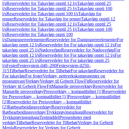
l/s
Reservedeler for Takavløp opptil 12 l/s
Takavløp opptil 25
l/s
Reservedeler for Takavløp opptil 25 l/s
Takavløp oppti 100
l/s
Reservedeler for Takavløp oppti 100 l/s
Takavløp for
renner
Reservedeler for Takavløp for renner
Takavløp opptil 12
l/s
Reservedeler for Takavløp opptil 12 l/s
Takavløp opptil 25
l/s
Reservedeler for Takavløp opptil 25 l/s
Takavløp oppti 100
l/s
Reservedeler for Takavløp oppti 100
l/s
Dampsperreelementer
Reservedeler for Dampsperreelementer
For
takavløp oppti 12 l/s
Reservedeler for For takavløp oppti 12 l/s
For
takavløp oppti 25 l/s
Nødoverløp
Reservedeler for Nødoverløp
For
takavløp oppti 12 l/s
Reservedeler for For takavløp oppti 12 l/s
For
takavløp oppti 25 l/s
Reservedeler for For takavløp oppti 25
l/s
Fester
Festesystem d40–200
Festesystem d250–
315
Tilbehør
Reservedeler for Tilbehør
For takavløp
Reservedeler for
For takavløp
For fester
Verktøy, nettverkskomponenter og
programvare
Verktøy
Verktøy til Geberit FlowFit
Reservedeler for
Verktøy til Geberit FlowFit
Manuelle pressverktøy
Reservedeler for
Manuelle pressverktøy
Pressverktøy – kompatibilitet [1]
Reservedeler
for Pressverktøy – kompatibilitet [1]
Pressverktøy – kompatibilitet
[2]
Reservedeler for Pressverktøy – kompatibilitet
[2]
Rørbearbeidingsverktøy
Reservedeler for
Rørbearbeidingsverktøy
Trykkprøvingsplugg
Reservedeler for
Trykkprøvingsplugg
Testmiddel
Pressenheter med
verktøy
Tilbehør
Reservedeler for Tilbehør
Verktøy for Geberit
Mepla
Reservedeler for Verktøy for Geberit