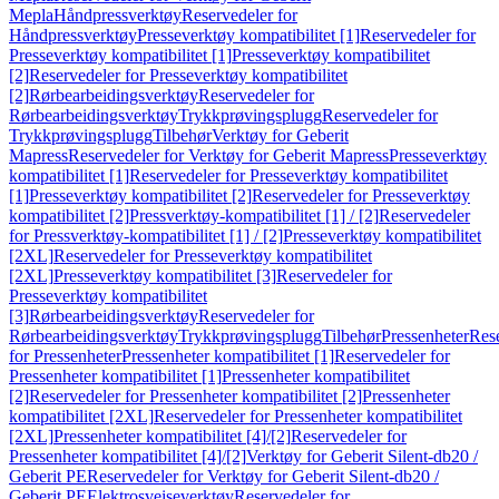
Mepla
Håndpressverktøy
Reservedeler for
Håndpressverktøy
Presseverktøy kompatibilitet [1]
Reservedeler for
Presseverktøy kompatibilitet [1]
Presseverktøy kompatibilitet
[2]
Reservedeler for Presseverktøy kompatibilitet
[2]
Rørbearbeidingsverktøy
Reservedeler for
Rørbearbeidingsverktøy
Trykkprøvingsplugg
Reservedeler for
Trykkprøvingsplugg
Tilbehør
Verktøy for Geberit
Mapress
Reservedeler for Verktøy for Geberit Mapress
Presseverktøy
kompatibilitet [1]
Reservedeler for Presseverktøy kompatibilitet
[1]
Presseverktøy kompatibilitet [2]
Reservedeler for Presseverktøy
kompatibilitet [2]
Pressverktøy-kompatibilitet [1] / [2]
Reservedeler
for Pressverktøy-kompatibilitet [1] / [2]
Presseverktøy kompatibilitet
[2XL]
Reservedeler for Presseverktøy kompatibilitet
[2XL]
Presseverktøy kompatibilitet [3]
Reservedeler for
Presseverktøy kompatibilitet
[3]
Rørbearbeidingsverktøy
Reservedeler for
Rørbearbeidingsverktøy
Trykkprøvingsplugg
Tilbehør
Pressenheter
Res
for Pressenheter
Pressenheter kompatibilitet [1]
Reservedeler for
Pressenheter kompatibilitet [1]
Pressenheter kompatibilitet
[2]
Reservedeler for Pressenheter kompatibilitet [2]
Pressenheter
kompatibilitet [2XL]
Reservedeler for Pressenheter kompatibilitet
[2XL]
Pressenheter kompatibilitet [4]/[2]
Reservedeler for
Pressenheter kompatibilitet [4]/[2]
Verktøy for Geberit Silent-db20 /
Geberit PE
Reservedeler for Verktøy for Geberit Silent-db20 /
Geberit PE
Elektrosveiseverktøy
Reservedeler for