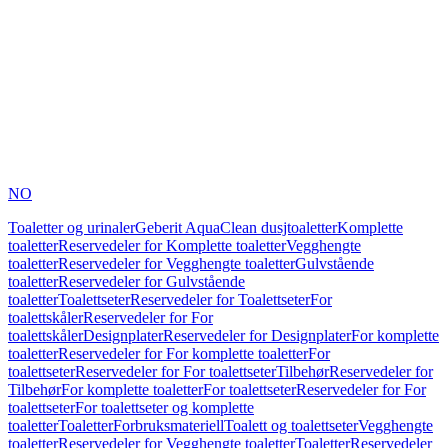
NO
Toaletter og urinaler
Geberit AquaClean dusjtoaletter
Komplette
toaletter
Reservedeler for Komplette toaletter
Vegghengte
toaletter
Reservedeler for Vegghengte toaletter
Gulvstående
toaletter
Reservedeler for Gulvstående
toaletter
Toalettseter
Reservedeler for Toalettseter
For
toalettskåler
Reservedeler for For
toalettskåler
Designplater
Reservedeler for Designplater
For komplette
toaletter
Reservedeler for For komplette toaletter
For
toalettseter
Reservedeler for For toalettseter
Tilbehør
Reservedeler for
Tilbehør
For komplette toaletter
For toalettseter
Reservedeler for For
toalettseter
For toalettseter og komplette
toaletter
Toaletter
Forbruksmateriell
Toalett og toalettseter
Vegghengte
toaletter
Reservedeler for Vegghengte toaletter
Toaletter
Reservedeler