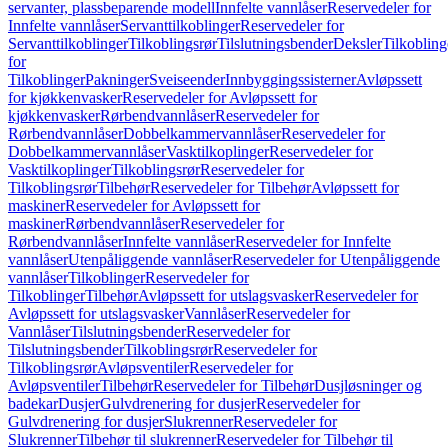
servanter, plassbeparende modell
Innfelte vannlåser
Reservedeler for
Innfelte vannlåser
Servanttilkoblinger
Reservedeler for
Servanttilkoblinger
Tilkoblingsrør
Tilslutningsbender
Deksler
Tilkobling
for
Tilkoblinger
Pakninger
Sveiseender
Innbyggingssisterner
Avløpssett
for kjøkkenvasker
Reservedeler for Avløpssett for
kjøkkenvasker
Rørbendvannlåser
Reservedeler for
Rørbendvannlåser
Dobbelkammervannlåser
Reservedeler for
Dobbelkammervannlåser
Vasktilkoplinger
Reservedeler for
Vasktilkoplinger
Tilkoblingsrør
Reservedeler for
Tilkoblingsrør
Tilbehør
Reservedeler for Tilbehør
Avløpssett for
maskiner
Reservedeler for Avløpssett for
maskiner
Rørbendvannlåser
Reservedeler for
Rørbendvannlåser
Innfelte vannlåser
Reservedeler for Innfelte
vannlåser
Utenpåliggende vannlåser
Reservedeler for Utenpåliggende
vannlåser
Tilkoblinger
Reservedeler for
Tilkoblinger
Tilbehør
Avløpssett for utslagsvasker
Reservedeler for
Avløpssett for utslagsvasker
Vannlåser
Reservedeler for
Vannlåser
Tilslutningsbender
Reservedeler for
Tilslutningsbender
Tilkoblingsrør
Reservedeler for
Tilkoblingsrør
Avløpsventiler
Reservedeler for
Avløpsventiler
Tilbehør
Reservedeler for Tilbehør
Dusjløsninger og
badekar
Dusjer
Gulvdrenering for dusjer
Reservedeler for
Gulvdrenering for dusjer
Slukrenner
Reservedeler for
Slukrenner
Tilbehør til slukrenner
Reservedeler for Tilbehør til