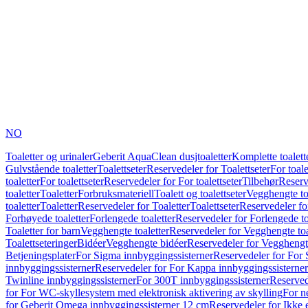
NO
Toaletter og urinaler
Geberit AquaClean dusjtoaletter
Komplette toalett
Gulvstående toaletter
Toalettseter
Reservedeler for Toalettseter
For toale
toaletter
For toalettseter
Reservedeler for For toalettseter
Tilbehør
Reserv
toaletter
Toaletter
Forbruksmateriell
Toalett og toalettseter
Vegghengte to
toaletter
Toaletter
Reservedeler for Toaletter
Toalettseter
Reservedeler for
Forhøyede toaletter
Forlengede toaletter
Reservedeler for Forlengede to
Toaletter for barn
Vegghengte toaletter
Reservedeler for Vegghengte toa
Toalettseteringer
Bidéer
Vegghengte bidéer
Reservedeler for Vegghengt
Betjeningsplater
For Sigma innbyggingssisterner
Reservedeler for For 
innbyggingssisterner
Reservedeler for For Kappa innbyggingssisterner
Twinline innbyggingssisterner
For 300T innbyggingssisterner
Reserved
for For WC-skyllesystem med elektronisk aktivering av skylling
For n
for Geberit Omega innbyggingssisterner 12 cm
Reservedeler for Ikke