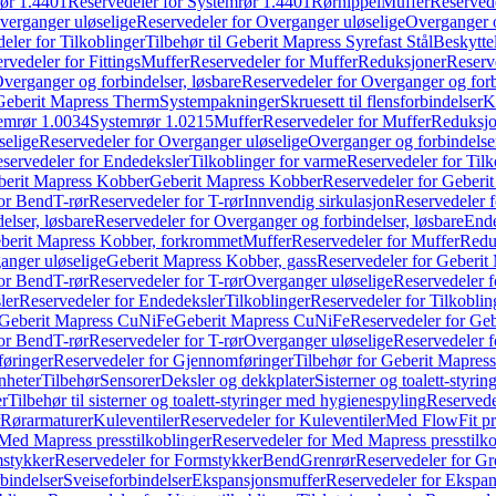
ør 1.4401
Reservedeler for Systemrør 1.4401
Rørnippel
Muffer
Reservede
verganger uløselige
Reservedeler for Overganger uløselige
Overganger o
eler for Tilkoblinger
Tilbehør til Geberit Mapress Syrefast Stål
Beskyttel
rvedeler for Fittings
Muffer
Reservedeler for Muffer
Reduksjoner
Reserv
verganger og forbindelser, løsbare
Reservedeler for Overganger og forb
 Geberit Mapress Therm
Systempakninger
Skruesett til flensforbindelser
K
emrør 1.0034
Systemrør 1.0215
Muffer
Reservedeler for Muffer
Reduksjo
selige
Reservedeler for Overganger uløselige
Overganger og forbindelser
servedeler for Endedeksler
Tilkoblinger for varme
Reservedeler for Tilk
berit Mapress Kobber
Geberit Mapress Kobber
Reservedeler for Geberi
for Bend
T-rør
Reservedeler for T-rør
Innvendig sirkulasjon
Reservedeler f
elser, løsbare
Reservedeler for Overganger og forbindelser, løsbare
Ende
eberit Mapress Kobber, forkrommet
Muffer
Reservedeler for Muffer
Redu
anger uløselige
Geberit Mapress Kobber, gass
Reservedeler for Geberit
for Bend
T-rør
Reservedeler for T-rør
Overganger uløselige
Reservedeler f
ler
Reservedeler for Endedeksler
Tilkoblinger
Reservedeler for Tilkoblin
Geberit Mapress CuNiFe
Geberit Mapress CuNiFe
Reservedeler for Ge
for Bend
T-rør
Reservedeler for T-rør
Overganger uløselige
Reservedeler f
øringer
Reservedeler for Gjennomføringer
Tilbehør for Geberit Mapre
nheter
Tilbehør
Sensorer
Deksler og dekkplater
Sisterner og toalett-styri
er
Tilbehør til sisterner og toalett-styringer med hygienespyling
Reservedel
Rørarmaturer
Kuleventiler
Reservedeler for Kuleventiler
Med FlowFit pr
Med Mapress presstilkoblinger
Reservedeler for Med Mapress presstilko
stykker
Reservedeler for Formstykker
Bend
Grenrør
Reservedeler for Gr
bindelser
Sveiseforbindelser
Ekspansjonsmuffer
Reservedeler for Ekspa