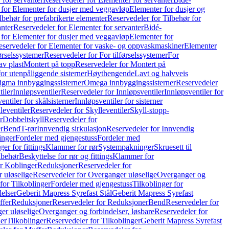
 for Elementer for dusjer med veggavløp
Elementer for dusjer og
lbehør for prefabrikerte elementer
Reservedeler for Tilbehør for
anter
Reservedeler for Elementer for servanter
Bidé-
 for Elementer for dusjer med veggavløp
Elementer for
eservedeler for Elementer for vaske- og oppvaskmaskiner
Elementer
førselssystemer
Reservedeler for For tilførselssystemer
For
av plast
Montert på topp
Reservedeler for Montert på
for utenpåliggende sisterner
Høythengende
Lavt og halvveis
Sigma innbyggingssisterner
Omega innbyggingssisterner
Reservedeler
tiler
Innløpsventiler
Reservedeler for Innløpsventiler
Innløpsventiler for
ntiler for skålsisterner
Innløpsventiler for sisterner
leventiler
Reservedeler for Skylleventiler
Skyll-stopp-
r
Dobbeltskyll
Reservedeler for
r
Bend
T-rør
Innvendig sirkulasjon
Reservedeler for Innvendig
inger
Fordeler med gjengestuss
Fordeler med
ger for fittings
Klammer for rør
Systempakninger
Skruesett til
lbehør
Beskyttelse for rør og fittings
Klammer for
or Koblinger
Reduksjoner
Reservedeler for
 uløselige
Reservedeler for Overganger uløselige
Overganger og
for Tilkoblinger
Fordeler med gjengestuss
Tilkoblinger for
delser
Geberit Mapress Syrefast Stål
Geberit Mapress Syrefast
ffer
Reduksjoner
Reservedeler for Reduksjoner
Bend
Reservedeler for
er uløselige
Overganger og forbindelser, løsbare
Reservedeler for
er
Tilkoblinger
Reservedeler for Tilkoblinger
Geberit Mapress Syrefast