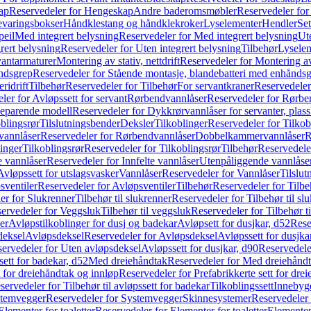
ap
Reservedeler for Hengeskap
Andre baderomsmøbler
Reservedeler fo
evaringsbokser
Håndklestang og håndklekroker
Lyselementer
Hendler
Set
peil
Med integrert belysning
Reservedeler for Med integrert belysning
Ute
rert belysning
Reservedeler for Uten integrert belysning
Tilbehør
Lysele
vantarmaturer
Montering av stativ, nettdrift
Reservedeler for Montering av s
åndsgrep
Reservedeler for Stående montasje, blandebatteri med enhånds
ridrift
Tilbehør
Reservedeler for Tilbehør
For servantkraner
Reservedeler
ler for Avløpssett for servant
Rørbendvannlåser
Reservedeler for Rørbe
beparende modell
Reservedeler for Dykkrørvannlåser for servanter, pla
blingsrør
Tilslutningsbender
Deksler
Tilkoblinger
Reservedeler for Tilkob
vannlåser
Reservedeler for Rørbendvannlåser
Dobbelkammervannlåser
R
linger
Tilkoblingsrør
Reservedeler for Tilkoblingsrør
Tilbehør
Reservedele
e vannlåser
Reservedeler for Innfelte vannlåser
Utenpåliggende vannlåse
Avløpssett for utslagsvasker
Vannlåser
Reservedeler for Vannlåser
Tilslu
sventiler
Reservedeler for Avløpsventiler
Tilbehør
Reservedeler for Tilbe
er for Slukrenner
Tilbehør til slukrenner
Reservedeler for Tilbehør til sl
ervedeler for Veggsluk
Tilbehør til veggsluk
Reservedeler for Tilbehør t
er
Avløpstilkoblinger for dusj og badekar
Avløpsett for dusjkar, d52
Rese
deksel
Avløpsdeksel
Reservedeler for Avløpsdeksel
Avløpssett for dusjka
ervedeler for Uten avløpsdeksel
Avløpssett for dusjkar, d90
Reservedeler
ett for badekar, d52
Med dreiehåndtak
Reservedeler for Med dreiehånd
t for dreiehåndtak og innløp
Reservedeler for Prefabrikkerte sett for dre
servedeler for Tilbehør til avløpssett for badekar
Tilkoblingssett
Innebygd
temvegger
Reservedeler for Systemvegger
Skinnesystemer
Reservedeler
Elementer for toaletter
Reservedeler for Elementer for toaletter
Elementer