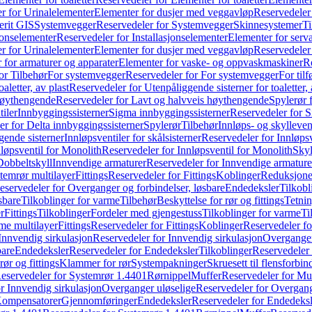
r for Urinalelementer
Elementer for dusjer med veggavløp
Reservedeler
rit GIS
Systemvegger
Reservedeler for Systemvegger
Skinnesystemer
Ti
jonselementer
Reservedeler for Installasjonselementer
Elementer for serv
r for Urinalelementer
Elementer for dusjer med veggavløp
Reservedeler
 for armaturer og apparater
Elementer for vaske- og oppvaskmaskiner
R
or Tilbehør
For systemvegger
Reservedeler for For systemvegger
For til
aletter, av plast
Reservedeler for Utenpåliggende sisterner for toaletter, 
høythengende
Reservedeler for Lavt og halvveis høythengende
Spylerør 
tiler
Innbyggingssisterner
Sigma innbyggingssisterner
Reservedeler for 
er for Delta innbyggingssisterner
Spylerør
Tilbehør
Innløps- og skylleven
gende sisterner
Innløpsventiler for skålsisterner
Reservedeler for Innløpsve
løpsventil for Monolith
Reservedeler for Innløpsventil for Monolith
Skyl
Dobbeltskyll
Innvendige armaturer
Reservedeler for Innvendige armature
temrør multilayer
Fittings
Reservedeler for Fittings
Koblinger
Reduksjone
eservedeler for Overganger og forbindelser, løsbare
Endedeksler
Tilkobl
sbare
Tilkoblinger for varme
Tilbehør
Beskyttelse for rør og fittings
Tetnin
r
Fittings
Tilkoblinger
Fordeler med gjengestuss
Tilkoblinger for varme
Ti
me multilayer
Fittings
Reservedeler for Fittings
Koblinger
Reservedeler f
Innvendig sirkulasjon
Reservedeler for Innvendig sirkulasjon
Overganger
bare
Endedeksler
Reservedeler for Endedeksler
Tilkoblinger
Reservedeler 
rør og fittings
Klammer for rør
Systempakninger
Skruesett til flensforbin
eservedeler for Systemrør 1.4401
Rørnippel
Muffer
Reservedeler for Mu
r Innvendig sirkulasjon
Overganger uløselige
Reservedeler for Overgang
Kompensatorer
Gjennomføringer
Endedeksler
Reservedeler for Endedeksl