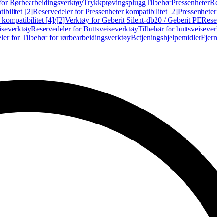
for Rørbearbeidingsverktøy
Trykkprøvingsplugg
Tilbehør
Pressenheter
Re
ibilitet [2]
Reservedeler for Pressenheter kompatibilitet [2]
Pressenheter
kompatibilitet [4]/[2]
Verktøy for Geberit Silent-db20 / Geberit PE
Reser
iseverktøy
Reservedeler for Buttsveiseverktøy
Tilbehør for buttsveiseve
ler for Tilbehør for rørbearbeidingsverktøy
Betjeningshjelpemidler
Fjern