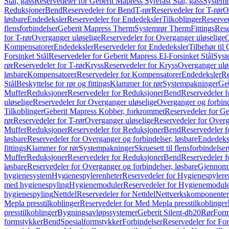
Stål, gass
Reservedeler for Geberit Mapress Syrefast Stål, gass
Systemr
Reduksjoner
Bend
Reservedeler for Bend
T-rør
Reservedeler for T-rør
O
løsbare
Endedeksler
Reservedeler for Endedeksler
Tilkoblinger
Reserved
flensforbindelser
Geberit Mapress Therm
Systemrør Therm
Fittings
Rese
for T-rør
Overganger uløselige
Reservedeler for Overganger uløselige
O
Kompensatorer
Endedeksler
Reservedeler for Endedeksler
Tilbehør til
Forsinket Stål
Reservedeler for Geberit Mapress El-Forsinket Stål
Syst
rør
Reservedeler for T-rør
Kryss
Reservedeler for Kryss
Overganger ulø
løsbare
Kompensatorer
Reservedeler for Kompensatorer
Endedeksler
Re
Stål
Beskyttelse for rør og fittings
Klammer for rør
Systempakninger
Ge
Muffer
Reduksjoner
Reservedeler for Reduksjoner
Bend
Reservedeler 
uløselige
Reservedeler for Overganger uløselige
Overganger og forbind
Tilkoblinger
Geberit Mapress Kobber, forkrommet
Reservedeler for G
rør
Reservedeler for T-rør
Overganger uløselige
Reservedeler for Overg
Muffer
Reduksjoner
Reservedeler for Reduksjoner
Bend
Reservedeler 
løsbare
Reservedeler for Overganger og forbindelser, løsbare
Endedeks
fittings
Klammer for rør
Systempakninger
Skruesett til flensforbindelser
Muffer
Reduksjoner
Reservedeler for Reduksjoner
Bend
Reservedeler 
løsbare
Reservedeler for Overganger og forbindelser, løsbare
Gjennomf
hygienesystem
Hygienespylerenheter
Reservedeler for Hygienespylere
med hygienespyling
Hygienemoduler
Reservedeler for Hygienemodul
hygienespyling
Nettdel
Reservedeler for Nettdel
Nettverkskomponenter
Mepla presstilkoblinger
Reservedeler for Med Mepla presstilkoblinger
presstilkoblinger
Bygningsavløpssystemer
Geberit Silent-db20
Rør
Form
formstykker
Bend
Spesialformstykker
Forbindelser
Reservedeler for For