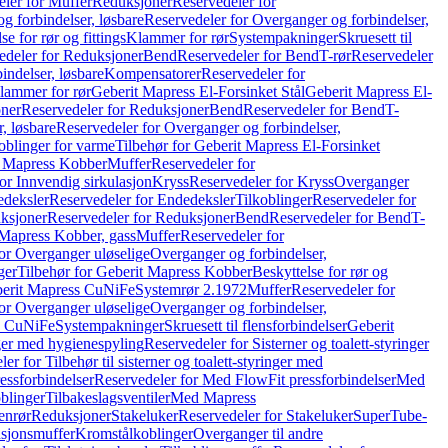
ler for Muffer
Reduksjoner
Reservedeler for
g forbindelser, løsbare
Reservedeler for Overganger og forbindelser,
se for rør og fittings
Klammer for rør
Systempakninger
Skruesett til
edeler for Reduksjoner
Bend
Reservedeler for Bend
T-rør
Reservedeler
indelser, løsbare
Kompensatorer
Reservedeler for
lammer for rør
Geberit Mapress El-Forsinket Stål
Geberit Mapress El-
ner
Reservedeler for Reduksjoner
Bend
Reservedeler for Bend
T-
, løsbare
Reservedeler for Overganger og forbindelser,
oblinger for varme
Tilbehør for Geberit Mapress El-Forsinket
t Mapress Kobber
Muffer
Reservedeler for
or Innvendig sirkulasjon
Kryss
Reservedeler for Kryss
Overganger
deksler
Reservedeler for Endedeksler
Tilkoblinger
Reservedeler for
ksjoner
Reservedeler for Reduksjoner
Bend
Reservedeler for Bend
T-
 Mapress Kobber, gass
Muffer
Reservedeler for
or Overganger uløselige
Overganger og forbindelser,
ger
Tilbehør for Geberit Mapress Kobber
Beskyttelse for rør og
berit Mapress CuNiFe
Systemrør 2.1972
Muffer
Reservedeler for
or Overganger uløselige
Overganger og forbindelser,
ss CuNiFe
Systempakninger
Skruesett til flensforbindelser
Geberit
nger med hygienespyling
Reservedeler for Sisterner og toalett-styringer
er for Tilbehør til sisterner og toalett-styringer med
essforbindelser
Reservedeler for Med FlowFit pressforbindelser
Med
blinger
Tilbakeslagsventiler
Med Mapress
enrør
Reduksjoner
Stakeluker
Reservedeler for Stakeluker
SuperTube-
nsjonsmuffer
Kromstålkoblinger
Overganger til andre