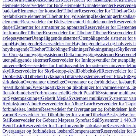
elementer
Reservedeler for Bidé-elementer
Urinalelementer
Reservedele
badekar
Elementer for konsoller
Tilbehør
Reservedeler for Tilbehør
Gebe
prefabrikerte elementer
Tilbehør for lydisolering
Bekledninger
Installas
elementer
Reservedeler for Bidé-elementer
Urinalelementer
Reservedele
dusjer
Elementer for armaturer og apparater
Reservedeler for Elementer
for konsoller
Tilbehør
Reservedeler for Tilbehør
Tilbehør
Reservedeler f
avløpssystemer
Utenpåliggende sisterner
Utenpåliggende sisterner for to
topp
Høythengende
Reservedeler for Høythengende
Lavt og halvveis 
høythengende
Tilbehør
Tilkoblinger
Pakninger
Pakningsringer
Skylleven
for Omega innbyggingssisterner
Delta innbyggingssisterner
Reservedel
utenpåliggende sisterner
Reservedeler for Innløpsventiler for utenpålig
universelle
Reservedeler for Innløpsventiler for sisterner universelle
Inn
skyll
Reservedeler for Skyll-stopp-skyll
Dobbeltskyll
Reservedeler for 
Dobbeltskyll
Tilbehør
Trykknapp
Tilførselssystemer
Geberit FlowFit
Sys
sirkulasjon
Overganger uløselige
Overganger og forbindelser, løsbare
R
presstilkobling
Overgangsstykker og tilkoblinger for varmeelement, lø
flensforbindelser
Forbruksmateriell
Geberit PushFit
Systemrør multilaye
rør
Systempakninger
Geberit Mepla
Systemrør multilayer
Systemrør var
Reduksjoner
Albue
Reservedeler for Albue
T-rør
Reservedeler for T-rør
forbindelser, løsbare
Reservedeler for Overganger og forbindelser, løs
varme
Reservedeler for Tilkoblinger for varme
Tilbehør
Beskyttelse for 
Stål
Reservedeler for Geberit Mapress Syrefast Stål
Systemrør 1.4401
R
Bend
T-rør
Reservedeler for T-rør
Innvendig sirkulasjon
Reservedeler fo
Overganger og forbindelser, løsbare
Kompensatorer
Reservedeler for 