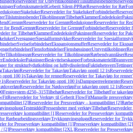
blinger
Reservedeler for Utstyrstilkoblinger
Tilslutningsbender
Reservedel
kninger
Forbruksmateriell
Geberit Silent-PP
Rør
Reservedeler for Rør
For
Reduksjoner
Stakeluker
Reservedeler for Stakeluker
Forbindelser
Reserved
ger
Tilslutningsbender
Tilkoblingsrør
Tilbehør
Klammer
Endedeksler
Pakni
 Bend
Grenrør
Reservedeler for Grenrør
Reduksjoner
Reservedeler for Re
er for Bend
Grenrør
Reservedeler for Grenrør
Forbindelser
Reservedeler f
deler for Tilbehør
Klammer
Endedeksler
Pakninger
Reservedeler for Pak
akeluker
Overganger
Spesialformstykker
Reservedeler for Spesialformsty
bindelser
Sveiseforbindelser
Ekspansjonsmuffer
Reservedeler for Ekspa
jengeforbindelser
Flensforbindelser
Flensbøssinger
Utstyrstilkoblinger
Res
fer
Tilkoblingsrør
Reservedeler for Tilkoblingsrør
Rørbendvannlåser
Rese
er
Endedeksler
Pakninger
Beskyttelseskapper
Forbruksmateriell
Brannvern,
nger for strukturlydutkobling og luftlydisolering
Fuktighetsvern
Tettinger
ng
Takavløp
Reservedeler for Takavløp
Takavløp opptil 12 l/s
Reservedeler
 oppti 100 l/s
Takavløp for renner
Reservedeler for Takavløp for renner
 l/s
Reservedeler for Takavløp oppti 100 l/s
Dampsperreelementer
Reserv
ødoverløp
Reservedeler for Nødoverløp
For takavløp oppti 12 l/s
Reserve
00
Festesystem d250–315
Tilbehør
Reservedeler for Tilbehør
For takavløp
wFit
Reservedeler for Verktøy til Geberit FlowFit
Manuelle pressverktøy
mpatibilitet [2]
Reservedeler for Pressverktøy – kompatibilitet [2]
Rørbe
røvingsplugg
Testmiddel
Pressenheter med verktøy
Tilbehør
Reservedeler 
resseverktøy kompatibilitet [1]
Reservedeler for Presseverktøy kompatibil
for Rørbearbeidingsverktøy
Trykkprøvingsplugg
Reservedeler for Tryk
ler for Presseverktøy kompatibilitet [1]
Presseverktøy kompatibilitet [2]
/ [2]
Presseverktøy kompatibilitet [2XL]
Reservedeler for Presseverktøy