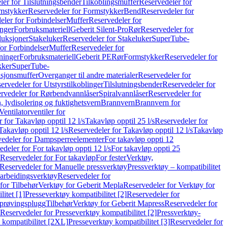
er for Tilslutningsbender
Tilkoblingsmuffer
Reservedeler for
mstykker
Reservedeler for Formstykker
Bend
Reservedeler for
eler for Forbindelser
Muffer
Reservedeler for
nger
Forbruksmateriell
Geberit Silent-Pro
Rør
Reservedeler for
duksjoner
Stakeluker
Reservedeler for Stakeluker
SuperTube-
or Forbindelser
Muffer
Reservedeler for
ninger
Forbruksmateriell
Geberit PE
Rør
Formstykker
Reservedeler for
kker
SuperTube-
nsjonsmuffer
Overganger til andre materialer
Reservedeler for
ervedeler for Utstyrstilkoblinger
Tilslutningsbender
Reservedeler for
rvedeler for Rørbendvannlåser
Spiralvannlåser
Reservedeler for
 lydisolering og fuktighetsvern
Brannvern
Brannvern for
Ventilatorventiler for
 for Takavløp opptil 12 l/s
Takavløp opptil 25 l/s
Reservedeler for
Takavløp opptil 12 l/s
Reservedeler for Takavløp opptil 12 l/s
Takavløp
edeler for Dampsperreelementer
For takavløp oppti 12
deler for For takavløp oppti 12 l/s
For takavløp oppti 25
Reservedeler for For takavløp
For fester
Verktøy,
Reservedeler for Manuelle pressverktøy
Pressverktøy – kompatibilitet
arbeidingsverktøy
Reservedeler for
for Tilbehør
Verktøy for Geberit Mepla
Reservedeler for Verktøy for
itet [1]
Presseverktøy kompatibilitet [2]
Reservedeler for
kprøvingsplugg
Tilbehør
Verktøy for Geberit Mapress
Reservedeler for
Reservedeler for Presseverktøy kompatibilitet [2]
Pressverktøy-
 kompatibilitet [2XL]
Presseverktøy kompatibilitet [3]
Reservedeler for