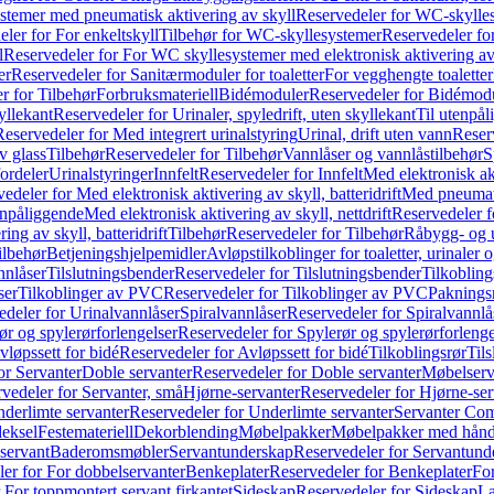
temer med pneumatisk aktivering av skyll
Reservedeler for WC-skylles
ler for For enkeltskyll
Tilbehør for WC-skyllesystemer
Reservedeler fo
l
Reservedeler for For WC skyllesystemer med elektronisk aktivering av
er
Reservedeler for Sanitærmoduler for toaletter
For vegghengte toaletter
r for Tilbehør
Forbruksmateriell
Bidémoduler
Reservedeler for Bidémod
kyllekant
Reservedeler for Urinaler, spyledrift, uten skyllekant
Til utenpål
Reservedeler for Med integrert urinalstyring
Urinal, drift uten vann
Reserv
v glass
Tilbehør
Reservedeler for Tilbehør
Vannlåser og vannlåstilbehør
S
ordeler
Urinalstyringer
Innfelt
Reservedeler for Innfelt
Med elektronisk akt
edeler for Med elektronisk aktivering av skyll, batteridrift
Med pneumati
enpåliggende
Med elektronisk aktivering av skyll, nettdrift
Reservedeler fo
ng av skyll, batteridrift
Tilbehør
Reservedeler for Tilbehør
Råbygg- og u
ilbehør
Betjeningshjelpemidler
Avløpstilkoblinger for toaletter, urinaler 
nnlåser
Tilslutningsbender
Reservedeler for Tilslutningsbender
Tilkobling
ser
Tilkoblinger av PVC
Reservedeler for Tilkoblinger av PVC
Paknings
edeler for Urinalvannlåser
Spiralvannlåser
Reservedeler for Spiralvannlå
ør og spylerørforlengelser
Reservedeler for Spylerør og spylerørforlenge
vløpssett for bidé
Reservedeler for Avløpssett for bidé
Tilkoblingsrør
Til
or Servanter
Doble servanter
Reservedeler for Doble servanter
Møbelserv
vedeler for Servanter, små
Hjørne-servanter
Reservedeler for Hjørne-ser
derlimte servanter
Reservedeler for Underlimte servanter
Servanter Com
eksel
Festemateriell
Dekorblending
Møbelpakker
Møbelpakker med hån
servant
Baderomsmøbler
Servantunderskap
Reservedeler for Servantund
er for For dobbelservanter
Benkeplater
Reservedeler for Benkeplater
For
 For toppmontert servant firkantet
Sideskap
Reservedeler for Sideskap
La