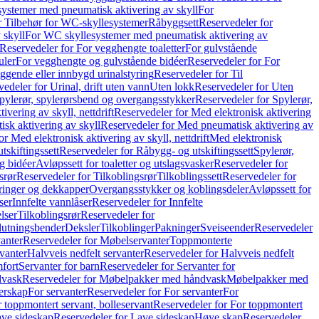
ystemer med pneumatisk aktivering av skyll
For
r Tilbehør for WC-skyllesystemer
Råbyggsett
Reservedeler for
 skyll
For WC skyllesystemer med pneumatisk aktivering av
Reservedeler for For vegghengte toaletter
For gulvstående
uler
For vegghengte og gulvstående bidéer
Reservedeler for For
iggende eller innbygd urinalstyring
Reservedeler for Til
edeler for Urinal, drift uten vann
Uten lokk
Reservedeler for Uten
pylerør, spylerørsbend og overgangsstykker
Reservedeler for Spylerør,
ivering av skyll, nettdrift
Reservedeler for Med elektronisk aktivering
sk aktivering av skyll
Reservedeler for Med pneumatisk aktivering av
r Med elektronisk aktivering av skyll, nettdrift
Med elektronisk
tskiftingssett
Reservedeler for Råbygg- og utskiftingssett
Spylerør,
og bidéer
Avløpssett for toaletter og utslagsvasker
Reservedeler for
srør
Reservedeler for Tilkoblingsrør
Tilkoblingssett
Reservedeler for
ringer og dekkapper
Overgangsstykker og koblingsdeler
Avløpssett for
ser
Innfelte vannlåser
Reservedeler for Innfelte
lser
Tilkoblingsrør
Reservedeler for
slutningsbender
Deksler
Tilkoblinger
Pakninger
Sveiseender
Reservedeler
anter
Reservedeler for Møbelservanter
Toppmonterte
vanter
Halvveis nedfelt servanter
Reservedeler for Halvveis nedfelt
fort
Servanter for barn
Reservedeler for Servanter for
dvask
Reservedeler for Møbelpakker med håndvask
Møbelpakker med
erskap
For servanter
Reservedeler for For servanter
For
 toppmontert servant, bolleservant
Reservedeler for For toppmontert
ve sideskap
Reservedeler for Lave sideskap
Høye skap
Reservedeler