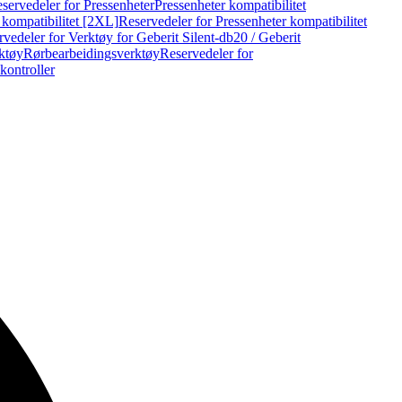
servedeler for Pressenheter
Pressenheter kompatibilitet
 kompatibilitet [2XL]
Reservedeler for Pressenheter kompatibilitet
vedeler for Verktøy for Geberit Silent-db20 / Geberit
rktøy
Rørbearbeidingsverktøy
Reservedeler for
kontroller