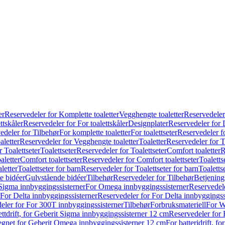
er
Reservedeler for Komplette toaletter
Vegghengte toaletter
Reservedeler
ttskåler
Reservedeler for For toalettskåler
Designplater
Reservedeler for 
edeler for Tilbehør
For komplette toaletter
For toalettseter
Reservedeler fo
aletter
Reservedeler for Vegghengte toaletter
Toaletter
Reservedeler for T
 Toalettseter
Toalettseter
Reservedeler for Toalettseter
Comfort toaletter
R
aletter
Comfort toalettseter
Reservedeler for Comfort toalettseter
Toaletts
letter
Toalettseter for barn
Reservedeler for Toalettseter for barn
Toaletts
e bidéer
Gulvstående bidéer
Tilbehør
Reservedeler for Tilbehør
Betjening
Sigma innbyggingssisterner
For Omega innbyggingssisterner
Reservedel
For Delta innbyggingssisterner
Reservedeler for For Delta innbyggingss
eler for For 300T innbyggingssisterner
Tilbehør
Forbruksmateriell
For W
ettdrift, for Geberit Sigma innbyggingssisterner 12 cm
Reservedeler for 
 egnet for Geberit Omega innbyggingssisterner 12 cm
For batteridrift, 