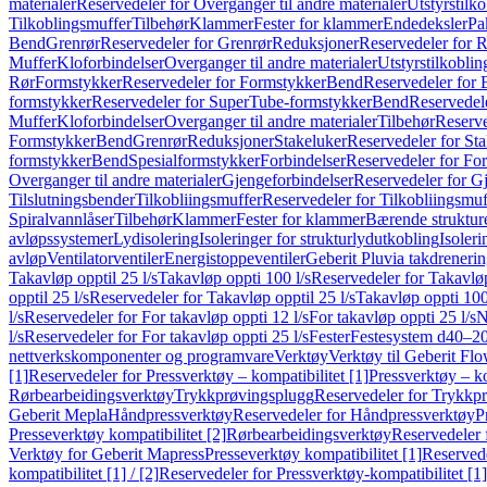
materialer
Reservedeler for Overganger til andre materialer
Utstyrstilko
Tilkoblingsmuffer
Tilbehør
Klammer
Fester for klammer
Endedeksler
Pa
Bend
Grenrør
Reservedeler for Grenrør
Reduksjoner
Reservedeler for 
Muffer
Kloforbindelser
Overganger til andre materialer
Utstyrstilkoblin
Rør
Formstykker
Reservedeler for Formstykker
Bend
Reservedeler for
formstykker
Reservedeler for SuperTube-formstykker
Bend
Reservedel
Muffer
Kloforbindelser
Overganger til andre materialer
Tilbehør
Reserve
Formstykker
Bend
Grenrør
Reduksjoner
Stakeluker
Reservedeler for St
formstykker
Bend
Spesialformstykker
Forbindelser
Reservedeler for For
Overganger til andre materialer
Gjengeforbindelser
Reservedeler for G
Tilslutningsbender
Tilkobliingsmuffer
Reservedeler for Tilkobliingsmuf
Spiralvannlåser
Tilbehør
Klammer
Fester for klammer
Bærende struktur
avløpssystemer
Lydisolering
Isoleringer for strukturlydutkobling
Isoleri
avløp
Ventilatorventiler
Energistoppeventiler
Geberit Pluvia takdreneri
Takavløp opptil 25 l/s
Takavløp oppti 100 l/s
Reservedeler for Takavløp
opptil 25 l/s
Reservedeler for Takavløp opptil 25 l/s
Takavløp oppti 100
l/s
Reservedeler for For takavløp oppti 12 l/s
For takavløp oppti 25 l/s
N
l/s
Reservedeler for For takavløp oppti 25 l/s
Fester
Festesystem d40–2
nettverkskomponenter og programvare
Verktøy
Verktøy til Geberit Flo
[1]
Reservedeler for Pressverktøy – kompatibilitet [1]
Pressverktøy – ko
Rørbearbeidingsverktøy
Trykkprøvingsplugg
Reservedeler for Trykkp
Geberit Mepla
Håndpressverktøy
Reservedeler for Håndpressverktøy
P
Presseverktøy kompatibilitet [2]
Rørbearbeidingsverktøy
Reservedeler 
Verktøy for Geberit Mapress
Presseverktøy kompatibilitet [1]
Reservede
kompatibilitet [1] / [2]
Reservedeler for Pressverktøy-kompatibilitet [1] 