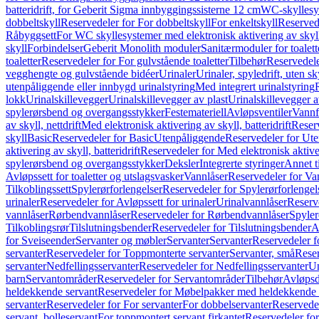
batteridrift, for Geberit Sigma innbyggingssisterne 12 cm
WC-skyllesys
dobbeltskyll
Reservedeler for For dobbeltskyll
For enkeltskyll
Reservede
Råbyggsett
For WC skyllesystemer med elektronisk aktivering av skyl
skyll
Forbindelser
Geberit Monolith moduler
Sanitærmoduler for toalett
toaletter
Reservedeler for For gulvstående toaletter
Tilbehør
Reservedele
vegghengte og gulvstående bidéer
Urinaler
Urinaler, spyledrift, uten s
utenpåliggende eller innbygd urinalstyring
Med integrert urinalstyring
lokk
Urinalskillevegger
Urinalskillevegger av plast
Urinalskillevegger a
spylerørsbend og overgangsstykker
Festemateriell
Avløpsventiler
Vannf
av skyll, nettdrift
Med elektronisk aktivering av skyll, batteridrift
Reserv
skyll
Basic
Reservedeler for Basic
Utenpåliggende
Reservedeler for Ut
aktivering av skyll, batteridrift
Reservedeler for Med elektronisk aktiveri
spylerørsbend og overgangsstykker
Deksler
Integrerte styringer
Annet t
Avløpssett for toaletter og utslagsvasker
Vannlåser
Reservedeler for Va
Tilkoblingssett
Spylerørforlengelser
Reservedeler for Spylerørforlengel
urinaler
Reservedeler for Avløpssett for urinaler
Urinalvannlåser
Reserv
vannlåser
Rørbendvannlåser
Reservedeler for Rørbendvannlåser
Spyler
Tilkoblingsrør
Tilslutningsbender
Reservedeler for Tilslutningsbender
A
for Sveiseender
Servanter og møbler
Servanter
Servanter
Reservedeler f
servanter
Reservedeler for Toppmonterte servanter
Servanter, små
Reser
servanter
Nedfellingsservanter
Reservedeler for Nedfellingsservanter
Un
barn
Servantområder
Reservedeler for Servantområder
Tilbehør
Avløpsd
heldekkende servant
Reservedeler for Møbelpakker med heldekkende 
servanter
Reservedeler for For servanter
For dobbelservanter
Reservedel
servant, bolleservant
For toppmontert servant firkantet
Reservedeler for