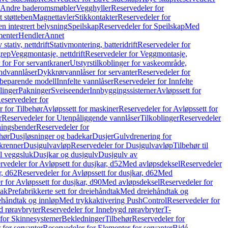
r Andre baderomsmøbler
Vegghyller
Reservedeler for
t støtteben
Magnettavler
Stikkontakter
Reservedeler for
n integrert belysning
Speilskap
Reservedeler for Speilskap
Med
menter
Hendler
Annet
tativ, nettdrift
Stativmontering, batteridrift
Reservedeler for
grep
Veggmontasje, nettdrift
Reservedeler for Veggmontasje,
 for For servantkraner
Utstyrstilkoblinger for vaskeområde,
ndvannlåser
Dykkrørvannlåser for servanter
Reservedeler for
ssbeparende modell
Innfelte vannlåser
Reservedeler for Innfelte
linger
Pakninger
Sveiseender
Innbyggingssisterner
Avløpssett for
eservedeler for
r for Tilbehør
Avløpssett for maskiner
Reservedeler for Avløpssett for
r
Reservedeler for Utenpåliggende vannlåser
Tilkoblinger
Reservedeler
tningsbender
Reservedeler for
hør
Dusjløsninger og badekar
Dusjer
Gulvdrenering for
ukrenner
Dusjgulvavløp
Reservedeler for Dusjgulvavløp
Tilbehør til
il veggsluk
Dusjkar og dusjgulv
Dusjgulv av
rvedeler for Avløpsett for dusjkar, d52
Med avløpsdeksel
Reservedeler
r, d62
Reservedeler for Avløpssett for dusjkar, d62
Med
 for Avløpssett for dusjkar, d90
Med avløpsdeksel
Reservedeler for
tak
Prefabrikkerte sett for dreiehåndtak
Med dreiehåndtak og
iehåndtak og innløp
Med trykkaktivering PushControl
Reservedeler for
 røravbryter
Reservedeler for Innebygd røravbryter
T-
 for Skinnesystemer
Bekledninger
Tilbehør
Reservedeler for
 for servanter
Reservedeler for Elementer for servanter
Bidé-