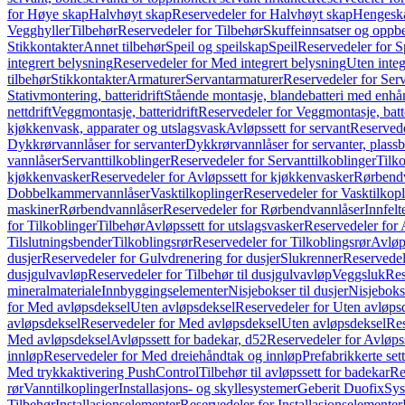
for Høye skap
Halvhøyt skap
Reservedeler for Halvhøyt skap
Hengesk
Vegghyller
Tilbehør
Reservedeler for Tilbehør
Skuffeinnsatser og oppb
Stikkontakter
Annet tilbehør
Speil og speilskap
Speil
Reservedeler for S
integrert belysning
Reservedeler for Med integrert belysning
Uten integ
tilbehør
Stikkontakter
Armaturer
Servantarmaturer
Reservedeler for Ser
Stativmontering, batteridrift
Stående montasje, blandebatteri med enh
nettdrift
Veggmontasje, batteridrift
Reservedeler for Veggmontasje, batte
kjøkkenvask, apparater og utslagsvask
Avløpssett for servant
Reservede
Dykkrørvannlåser for servanter
Dykkrørvannlåser for servanter, plass
vannlåser
Servanttilkoblinger
Reservedeler for Servanttilkoblinger
Tilko
kjøkkenvasker
Reservedeler for Avløpssett for kjøkkenvasker
Rørbend
Dobbelkammervannlåser
Vasktilkoplinger
Reservedeler for Vasktilkop
maskiner
Rørbendvannlåser
Reservedeler for Rørbendvannlåser
Innfelt
for Tilkoblinger
Tilbehør
Avløpssett for utslagsvasker
Reservedeler for 
Tilslutningsbender
Tilkoblingsrør
Reservedeler for Tilkoblingsrør
Avløp
dusjer
Reservedeler for Gulvdrenering for dusjer
Slukrenner
Reservedel
dusjgulvavløp
Reservedeler for Tilbehør til dusjgulvavløp
Veggsluk
Res
mineralmateriale
Innbyggingselementer
Nisjebokser til dusjer
Nisjeboks
for Med avløpsdeksel
Uten avløpsdeksel
Reservedeler for Uten avløps
avløpsdeksel
Reservedeler for Med avløpsdeksel
Uten avløpsdeksel
Res
Med avløpsdeksel
Avløpssett for badekar, d52
Reservedeler for Avløpss
innløp
Reservedeler for Med dreiehåndtak og innløp
Prefabrikkerte set
Med trykkaktivering PushControl
Tilbehør til avløpssett for badekar
Re
rør
Vanntilkoplinger
Installasjons- og skyllesystemer
Geberit Duofix
Sys
Tilbehør
Installasjonselementer
Reservedeler for Installasjonselementer