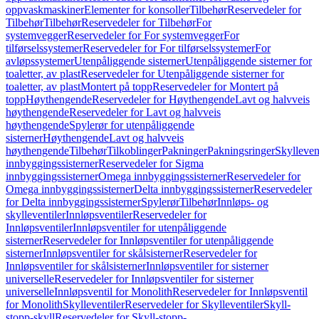
oppvaskmaskiner
Elementer for konsoller
Tilbehør
Reservedeler for
Tilbehør
Tilbehør
Reservedeler for Tilbehør
For
systemvegger
Reservedeler for For systemvegger
For
tilførselssystemer
Reservedeler for For tilførselssystemer
For
avløpssystemer
Utenpåliggende sisterner
Utenpåliggende sisterner for
toaletter, av plast
Reservedeler for Utenpåliggende sisterner for
toaletter, av plast
Montert på topp
Reservedeler for Montert på
topp
Høythengende
Reservedeler for Høythengende
Lavt og halvveis
høythengende
Reservedeler for Lavt og halvveis
høythengende
Spylerør for utenpåliggende
sisterner
Høythengende
Lavt og halvveis
høythengende
Tilbehør
Tilkoblinger
Pakninger
Pakningsringer
Skylleven
innbyggingssisterner
Reservedeler for Sigma
innbyggingssisterner
Omega innbyggingssisterner
Reservedeler for
Omega innbyggingssisterner
Delta innbyggingssisterner
Reservedeler
for Delta innbyggingssisterner
Spylerør
Tilbehør
Innløps- og
skylleventiler
Innløpsventiler
Reservedeler for
Innløpsventiler
Innløpsventiler for utenpåliggende
sisterner
Reservedeler for Innløpsventiler for utenpåliggende
sisterner
Innløpsventiler for skålsisterner
Reservedeler for
Innløpsventiler for skålsisterner
Innløpsventiler for sisterner
universelle
Reservedeler for Innløpsventiler for sisterner
universelle
Innløpsventil for Monolith
Reservedeler for Innløpsventil
for Monolith
Skylleventiler
Reservedeler for Skylleventiler
Skyll-
stopp-skyll
Reservedeler for Skyll-stopp-