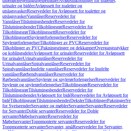
tilbehør
Betjeningshjelpemidler
Avløpstilkoblinger for toaletter,
urinaler og bidéer
Avløpssett for toaletter og
utslagsvasker
Reservedeler for Avløpssett for toaletter og
utslagsvasker
Vannlåser
Reservedeler for
Vannlåser
Tilslutningsbender
Reservedeler for
Tilslutningsbender
Tilkoblingsrør
Reservedeler for
Tilkoblingsrør
Tilkoblingssett
Reservedeler for
Tilkoblingssett
Spylerørforlengelser
Reservedeler for
Spylerørforlengelser
Tilkoblinger av PVC
Reservedeler for
Tilkoblinger av PVC
Pakningsringer og dekkapper
Overgangsstykker
og koblingsdeler
Avløpssett for urinaler
Reservedeler for Avløpssett
for urinaler
Urinalvannlåser
Reservedeler for
Urinalvannlåser
Spiralvannlåser
Reservedeler for
Spiralvannlåser
Innfelte vannlåser
Reservedeler for Innfelte
vannlåser
Rørbendvannlåser
Reservedeler for
Rørbendvannlåser
Spylerør og spylerørforlengelser
Reservedeler for
Spylerør og spylerørforlengelser
Tilkoblingsrør
Reservedeler for
Tilkoblingsrør
Tilslutningsbender
Reservedeler for
Tilslutningsbender
Avløpssett for bidé
Reservedeler for Avløpssett for
bidé
Tilkoblingsrør
Tilslutningsbender
Deksler
Tilkoblinger
Pakninger
Sv
for Sveiseender
Servanter og møbler
Servanter
Servanter
Reservedeler
for Servanter
Doble servanter
Reservedeler for Doble
servanter
Møbelservanter
Reservedeler for
Møbelservanter
Toppmonterte servanter
Reservedeler for
Toppmonterte servanter
Servanter, små
Reservedeler for Servanter,