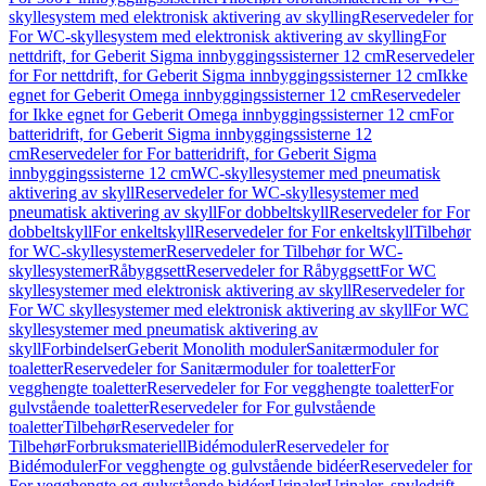
skyllesystem med elektronisk aktivering av skylling
Reservedeler for
For WC-skyllesystem med elektronisk aktivering av skylling
For
nettdrift, for Geberit Sigma innbyggingssisterner 12 cm
Reservedeler
for For nettdrift, for Geberit Sigma innbyggingssisterner 12 cm
Ikke
egnet for Geberit Omega innbyggingssisterner 12 cm
Reservedeler
for Ikke egnet for Geberit Omega innbyggingssisterner 12 cm
For
batteridrift, for Geberit Sigma innbyggingssisterne 12
cm
Reservedeler for For batteridrift, for Geberit Sigma
innbyggingssisterne 12 cm
WC-skyllesystemer med pneumatisk
aktivering av skyll
Reservedeler for WC-skyllesystemer med
pneumatisk aktivering av skyll
For dobbeltskyll
Reservedeler for For
dobbeltskyll
For enkeltskyll
Reservedeler for For enkeltskyll
Tilbehør
for WC-skyllesystemer
Reservedeler for Tilbehør for WC-
skyllesystemer
Råbyggsett
Reservedeler for Råbyggsett
For WC
skyllesystemer med elektronisk aktivering av skyll
Reservedeler for
For WC skyllesystemer med elektronisk aktivering av skyll
For WC
skyllesystemer med pneumatisk aktivering av
skyll
Forbindelser
Geberit Monolith moduler
Sanitærmoduler for
toaletter
Reservedeler for Sanitærmoduler for toaletter
For
vegghengte toaletter
Reservedeler for For vegghengte toaletter
For
gulvstående toaletter
Reservedeler for For gulvstående
toaletter
Tilbehør
Reservedeler for
Tilbehør
Forbruksmateriell
Bidémoduler
Reservedeler for
Bidémoduler
For vegghengte og gulvstående bidéer
Reservedeler for
For vegghengte og gulvstående bidéer
Urinaler
Urinaler, spyledrift,