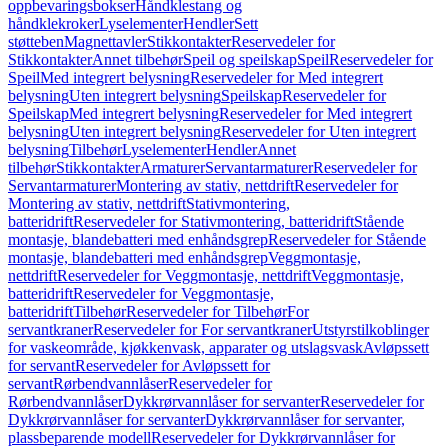
oppbevaringsbokser
Håndklestang og
håndklekroker
Lyselementer
Hendler
Sett
støtteben
Magnettavler
Stikkontakter
Reservedeler for
Stikkontakter
Annet tilbehør
Speil og speilskap
Speil
Reservedeler for
Speil
Med integrert belysning
Reservedeler for Med integrert
belysning
Uten integrert belysning
Speilskap
Reservedeler for
Speilskap
Med integrert belysning
Reservedeler for Med integrert
belysning
Uten integrert belysning
Reservedeler for Uten integrert
belysning
Tilbehør
Lyselementer
Hendler
Annet
tilbehør
Stikkontakter
Armaturer
Servantarmaturer
Reservedeler for
Servantarmaturer
Montering av stativ, nettdrift
Reservedeler for
Montering av stativ, nettdrift
Stativmontering,
batteridrift
Reservedeler for Stativmontering, batteridrift
Stående
montasje, blandebatteri med enhåndsgrep
Reservedeler for Stående
montasje, blandebatteri med enhåndsgrep
Veggmontasje,
nettdrift
Reservedeler for Veggmontasje, nettdrift
Veggmontasje,
batteridrift
Reservedeler for Veggmontasje,
batteridrift
Tilbehør
Reservedeler for Tilbehør
For
servantkraner
Reservedeler for For servantkraner
Utstyrstilkoblinger
for vaskeområde, kjøkkenvask, apparater og utslagsvask
Avløpssett
for servant
Reservedeler for Avløpssett for
servant
Rørbendvannlåser
Reservedeler for
Rørbendvannlåser
Dykkrørvannlåser for servanter
Reservedeler for
Dykkrørvannlåser for servanter
Dykkrørvannlåser for servanter,
plassbeparende modell
Reservedeler for Dykkrørvannlåser for