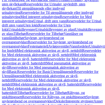
uten skyllekant
Reservedeler for Urinaler, spyledrift, uten
skyllekant
Til utenpåliggende eller innbygd
urinalstyring
Reservedeler for Til utenpåliggende eller innbygd
urinalstyring
Med integrert urinalstyring
Reservedeler for Med
integrert urinalstyring
Urinal, drift uten vann
Reservedeler for Urinal,
drift uten vann
Uten lokk
Reservedeler for Uten
lokk
Urinalskillevegger
Urinalskillevegger av plast
Urinalskillevegger
av glass
Tilbehør
Reservedeler for Tilbehør
Vannlåser og
vannlåstilbehør
Spylerør, spylerørsbend og
overgangsstykker
Reservedeler for Spylerør, spylerørsbend og
overgangsstykker
Festemateriell
Avløpsventiler
Vannfordeler
Urinalstyr
for Innfelt
Med elektronisk aktivering av skyll, nettdrift
Reservedeler
for Med elektronisk aktivering av skyll, nettdrift
Med elektronisk
aktivering av skyll, batteridrift
Reservedeler for Med elektronisk
aktivering av skyll, batteridrift
Med pneumatisk aktivering av
skyll
Reservedeler for Med pneumatisk aktivering av
skyll
Basic
Reservedeler for Basic
Utenpåliggende
Reservedeler for
Utenpåliggende
Med elektronisk aktivering av skyll,
nettdrift
Reservedeler for Med elektronisk aktivering av skyll,
nettdrift
Med elektronisk aktivering av skyll, batteridrift
Reservedeler
for Med elektronisk aktivering av skyll,
batteridrift
Tilbehør
Reservedeler for Tilbehør
Råbygg- og
utskiftingssett
Reservedeler for Råbygg- og utskiftingssett
Spylerør,
spylerørsbend og overgangsstykker
Deksler
Integrerte styringer
Annet