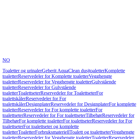
NO
Toaletter og urinaler
Geberit AquaClean dusjtoaletter
Komplette
toaletter
Reservedeler for Komplette toaletter
Vegghengte
toaletter
Reservedeler for Vegghengte toaletter
Gulvstående
toaletter
Reservedeler for Gulvstående
toaletter
Toalettseter
Reservedeler for Toalettseter
For
toalettskåler
Reservedeler for For
toalettskåler
Designplater
Reservedeler for Designplater
For komplette
toaletter
Reservedeler for For komplette toaletter
For
toalettseter
Reservedeler for For toalettseter
Tilbehør
Reservedeler for
Tilbehør
For komplette toaletter
For toalettseter
Reservedeler for For
toalettseter
For toalettseter og komplette
toaletter
Toaletter
Forbruksmateriell
Toalett og toalettseter
Vegghengte
toaletter
Reservedeler for Vegghengte toaletter
Toaletter
Reservedeler