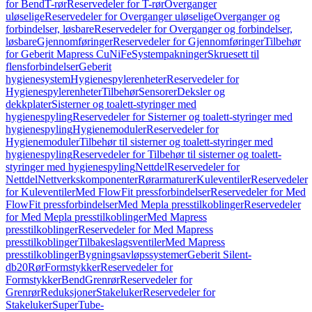
for Bend
T-rør
Reservedeler for T-rør
Overganger
uløselige
Reservedeler for Overganger uløselige
Overganger og
forbindelser, løsbare
Reservedeler for Overganger og forbindelser,
løsbare
Gjennomføringer
Reservedeler for Gjennomføringer
Tilbehør
for Geberit Mapress CuNiFe
Systempakninger
Skruesett til
flensforbindelser
Geberit
hygienesystem
Hygienespylerenheter
Reservedeler for
Hygienespylerenheter
Tilbehør
Sensorer
Deksler og
dekkplater
Sisterner og toalett-styringer med
hygienespyling
Reservedeler for Sisterner og toalett-styringer med
hygienespyling
Hygienemoduler
Reservedeler for
Hygienemoduler
Tilbehør til sisterner og toalett-styringer med
hygienespyling
Reservedeler for Tilbehør til sisterner og toalett-
styringer med hygienespyling
Nettdel
Reservedeler for
Nettdel
Nettverkskomponenter
Rørarmaturer
Kuleventiler
Reservedeler
for Kuleventiler
Med FlowFit pressforbindelser
Reservedeler for Med
FlowFit pressforbindelser
Med Mepla presstilkoblinger
Reservedeler
for Med Mepla presstilkoblinger
Med Mapress
presstilkoblinger
Reservedeler for Med Mapress
presstilkoblinger
Tilbakeslagsventiler
Med Mapress
presstilkoblinger
Bygningsavløpssystemer
Geberit Silent-
db20
Rør
Formstykker
Reservedeler for
Formstykker
Bend
Grenrør
Reservedeler for
Grenrør
Reduksjoner
Stakeluker
Reservedeler for
Stakeluker
SuperTube-