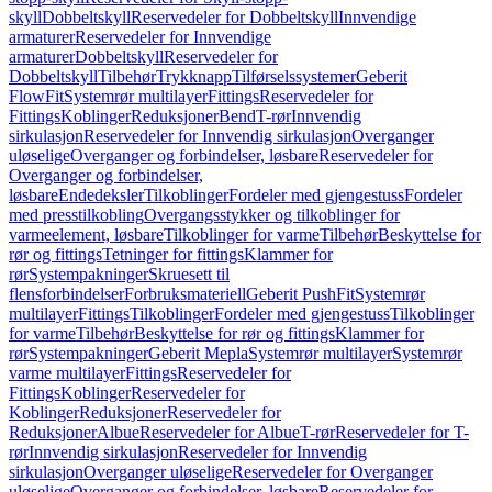
skyll
Dobbeltskyll
Reservedeler for Dobbeltskyll
Innvendige
armaturer
Reservedeler for Innvendige
armaturer
Dobbeltskyll
Reservedeler for
Dobbeltskyll
Tilbehør
Trykknapp
Tilførselssystemer
Geberit
FlowFit
Systemrør multilayer
Fittings
Reservedeler for
Fittings
Koblinger
Reduksjoner
Bend
T-rør
Innvendig
sirkulasjon
Reservedeler for Innvendig sirkulasjon
Overganger
uløselige
Overganger og forbindelser, løsbare
Reservedeler for
Overganger og forbindelser,
løsbare
Endedeksler
Tilkoblinger
Fordeler med gjengestuss
Fordeler
med presstilkobling
Overgangsstykker og tilkoblinger for
varmeelement, løsbare
Tilkoblinger for varme
Tilbehør
Beskyttelse for
rør og fittings
Tetninger for fittings
Klammer for
rør
Systempakninger
Skruesett til
flensforbindelser
Forbruksmateriell
Geberit PushFit
Systemrør
multilayer
Fittings
Tilkoblinger
Fordeler med gjengestuss
Tilkoblinger
for varme
Tilbehør
Beskyttelse for rør og fittings
Klammer for
rør
Systempakninger
Geberit Mepla
Systemrør multilayer
Systemrør
varme multilayer
Fittings
Reservedeler for
Fittings
Koblinger
Reservedeler for
Koblinger
Reduksjoner
Reservedeler for
Reduksjoner
Albue
Reservedeler for Albue
T-rør
Reservedeler for T-
rør
Innvendig sirkulasjon
Reservedeler for Innvendig
sirkulasjon
Overganger uløselige
Reservedeler for Overganger
uløselige
Overganger og forbindelser, løsbare
Reservedeler for