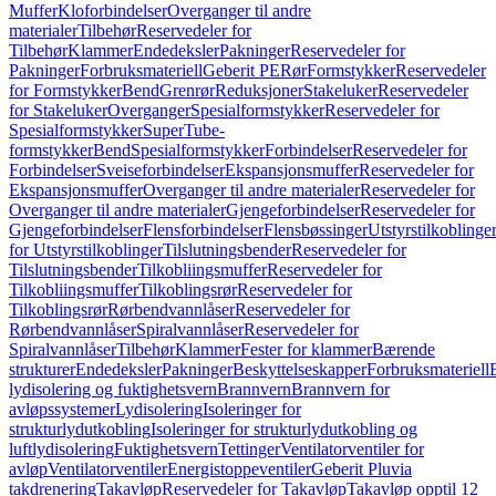
Muffer
Kloforbindelser
Overganger til andre
materialer
Tilbehør
Reservedeler for
Tilbehør
Klammer
Endedeksler
Pakninger
Reservedeler for
Pakninger
Forbruksmateriell
Geberit PE
Rør
Formstykker
Reservedeler
for Formstykker
Bend
Grenrør
Reduksjoner
Stakeluker
Reservedeler
for Stakeluker
Overganger
Spesialformstykker
Reservedeler for
Spesialformstykker
SuperTube-
formstykker
Bend
Spesialformstykker
Forbindelser
Reservedeler for
Forbindelser
Sveiseforbindelser
Ekspansjonsmuffer
Reservedeler for
Ekspansjonsmuffer
Overganger til andre materialer
Reservedeler for
Overganger til andre materialer
Gjengeforbindelser
Reservedeler for
Gjengeforbindelser
Flensforbindelser
Flensbøssinger
Utstyrstilkoblinge
for Utstyrstilkoblinger
Tilslutningsbender
Reservedeler for
Tilslutningsbender
Tilkobliingsmuffer
Reservedeler for
Tilkobliingsmuffer
Tilkoblingsrør
Reservedeler for
Tilkoblingsrør
Rørbendvannlåser
Reservedeler for
Rørbendvannlåser
Spiralvannlåser
Reservedeler for
Spiralvannlåser
Tilbehør
Klammer
Fester for klammer
Bærende
strukturer
Endedeksler
Pakninger
Beskyttelseskapper
Forbruksmateriell
lydisolering og fuktighetsvern
Brannvern
Brannvern for
avløpssystemer
Lydisolering
Isoleringer for
strukturlydutkobling
Isoleringer for strukturlydutkobling og
luftlydisolering
Fuktighetsvern
Tettinger
Ventilatorventiler for
avløp
Ventilatorventiler
Energistoppeventiler
Geberit Pluvia
takdrenering
Takavløp
Reservedeler for Takavløp
Takavløp opptil 12