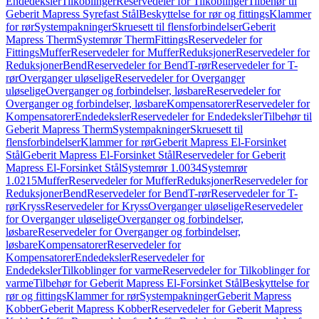
Endedeksler
Tilkoblinger
Reservedeler for Tilkoblinger
Tilbehør til
Geberit Mapress Syrefast Stål
Beskyttelse for rør og fittings
Klammer
for rør
Systempakninger
Skruesett til flensforbindelser
Geberit
Mapress Therm
Systemrør Therm
Fittings
Reservedeler for
Fittings
Muffer
Reservedeler for Muffer
Reduksjoner
Reservedeler for
Reduksjoner
Bend
Reservedeler for Bend
T-rør
Reservedeler for T-
rør
Overganger uløselige
Reservedeler for Overganger
uløselige
Overganger og forbindelser, løsbare
Reservedeler for
Overganger og forbindelser, løsbare
Kompensatorer
Reservedeler for
Kompensatorer
Endedeksler
Reservedeler for Endedeksler
Tilbehør til
Geberit Mapress Therm
Systempakninger
Skruesett til
flensforbindelser
Klammer for rør
Geberit Mapress El-Forsinket
Stål
Geberit Mapress El-Forsinket Stål
Reservedeler for Geberit
Mapress El-Forsinket Stål
Systemrør 1.0034
Systemrør
1.0215
Muffer
Reservedeler for Muffer
Reduksjoner
Reservedeler for
Reduksjoner
Bend
Reservedeler for Bend
T-rør
Reservedeler for T-
rør
Kryss
Reservedeler for Kryss
Overganger uløselige
Reservedeler
for Overganger uløselige
Overganger og forbindelser,
løsbare
Reservedeler for Overganger og forbindelser,
løsbare
Kompensatorer
Reservedeler for
Kompensatorer
Endedeksler
Reservedeler for
Endedeksler
Tilkoblinger for varme
Reservedeler for Tilkoblinger for
varme
Tilbehør for Geberit Mapress El-Forsinket Stål
Beskyttelse for
rør og fittings
Klammer for rør
Systempakninger
Geberit Mapress
Kobber
Geberit Mapress Kobber
Reservedeler for Geberit Mapress