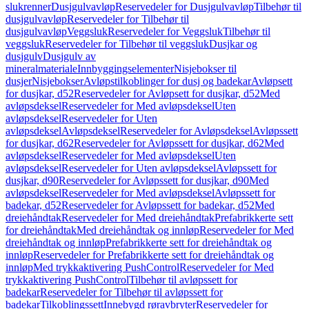
slukrenner
Dusjgulvavløp
Reservedeler for Dusjgulvavløp
Tilbehør til
dusjgulvavløp
Reservedeler for Tilbehør til
dusjgulvavløp
Veggsluk
Reservedeler for Veggsluk
Tilbehør til
veggsluk
Reservedeler for Tilbehør til veggsluk
Dusjkar og
dusjgulv
Dusjgulv av
mineralmateriale
Innbyggingselementer
Nisjebokser til
dusjer
Nisjebokser
Avløpstilkoblinger for dusj og badekar
Avløpsett
for dusjkar, d52
Reservedeler for Avløpsett for dusjkar, d52
Med
avløpsdeksel
Reservedeler for Med avløpsdeksel
Uten
avløpsdeksel
Reservedeler for Uten
avløpsdeksel
Avløpsdeksel
Reservedeler for Avløpsdeksel
Avløpssett
for dusjkar, d62
Reservedeler for Avløpssett for dusjkar, d62
Med
avløpsdeksel
Reservedeler for Med avløpsdeksel
Uten
avløpsdeksel
Reservedeler for Uten avløpsdeksel
Avløpssett for
dusjkar, d90
Reservedeler for Avløpssett for dusjkar, d90
Med
avløpsdeksel
Reservedeler for Med avløpsdeksel
Avløpssett for
badekar, d52
Reservedeler for Avløpssett for badekar, d52
Med
dreiehåndtak
Reservedeler for Med dreiehåndtak
Prefabrikkerte sett
for dreiehåndtak
Med dreiehåndtak og innløp
Reservedeler for Med
dreiehåndtak og innløp
Prefabrikkerte sett for dreiehåndtak og
innløp
Reservedeler for Prefabrikkerte sett for dreiehåndtak og
innløp
Med trykkaktivering PushControl
Reservedeler for Med
trykkaktivering PushControl
Tilbehør til avløpssett for
badekar
Reservedeler for Tilbehør til avløpssett for
badekar
Tilkoblingssett
Innebygd røravbryter
Reservedeler for