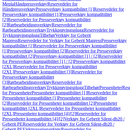
Mepla
Håndpressverktøy
Reservedeler for
Håndpressverktøy
Presseverktøy kompatibilitet [1]
Reservedeler for
Presseverktøy kompatibilitet [1]
Presseverktøy kompatibilitet
[2]
Reservedeler for Presseverktøy kompatibilitet
[2]
Rørbearbeidingsverktøy
Reservedeler for
Rørbearbeidingsverktøy
Trykkprøvingsplugg
Reservedeler for
Trykkprøvingsplugg
Tilbehør
Verktøy for Geberit
Mapress
Reservedeler for Verktøy for Geberit Mapress
Presseverktøy
kompatibilitet [1]
Reservedeler for Presseverktøy kompatibilitet
[1]
Presseverktøy kompatibilitet [2]
Reservedeler for Presseverktøy
kompatibilitet [2]
Pressverktøy-kompatibilitet [1] / [2]
Reservedeler
for Pressverktøy-kompatibilitet [1] / [2]
Presseverktøy kompatibilitet
[2XL]
Reservedeler for Presseverktøy kompatibilitet
[2XL]
Presseverktøy kompatibilitet [3]
Reservedeler for
Presseverktøy kompatibilitet
[3]
Rørbearbeidingsverktøy
Reservedeler for
Rørbearbeidingsverktøy
Trykkprøvingsplugg
Tilbehør
Pressenheter
Res
for Pressenheter
Pressenheter kompatibilitet [1]
Reservedeler for
Pressenheter kompatibilitet [1]
Pressenheter kompatibilitet
[2]
Reservedeler for Pressenheter kompatibilitet [2]
Pressenheter
kompatibilitet [2XL]
Reservedeler for Pressenheter kompatibilitet
[2XL]
Pressenheter kompatibilitet [4]/[2]
Reservedeler for
Pressenheter kompatibilitet [4]/[2]
Verktøy for Geberit Silent-db20 /
Geberit PE
Reservedeler for Verktøy for Geberit Silent-db20 /
Geberit PE
Elektrosveiseverktøy
Reservedeler for