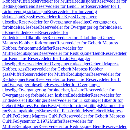
Kobber
Muffer
Reservedeler for Muffer
Reduksjoner
Reservedeler for
Reduksjoner
Bend
Reservedeler for Bend
T-rør
Reservedeler for T-
rør
Innvendig sirkulasjon
Reservedeler for Innvendig
sirkulasjon
Kryss
Reservedeler for Kryss
Overganger
uløselige
Reservedeler for Overganger uløselige
Overganger og
forbindelser, løsbare
Reservedeler for Overganger og forbindelser,
løsbare
Endedeksler
Reservedeler for
Endedeksler
Tilkoblinger
Reservedeler for Tilkoblinger
Geberit
Mapress Kobber, forkrommet
Reservedeler for Geberit Mapress
Kobber, forkrommet
Muffer
Reservedeler for
Muffer
Reduksjoner
Reservedeler for Reduksjoner
Bend
Reservedeler
for Bend
T-rør
Reservedeler for T-rør
Overganger
uløselige
Reservedeler for Overganger uløselige
Geberit Mapress
Kobber, gass
Reservedeler for Geberit Mapress Kobber,
gass
Muffer
Reservedeler for Muffer
Reduksjoner
Reservedeler for
Reduksjoner
Bend
Reservedeler for Bend
T-rør
Reservedeler for T-
rør
Overganger uløselige
Reservedeler for Overganger
uløselige
Overganger og forbindelser, løsbare
Reservedeler for
Overganger og forbindelser, løsbare
Endedeksler
Reservedeler for
Endedeksler
Tilkoblinger
Reservedeler for Tilkoblinger
Tilbehør for
Geberit Mapress Kobber
Beskyttelse for rør og fittings
Klammer for
rør
Systempakninger
Skruesett til flensforbindelser
Geberit Mapress
CuNiFe
Geberit Mapress CuNiFe
Reservedeler for Geberit Mapress
CuNiFe
Systemrør 2.1972
Muffer
Reservedeler for
Muffer
Reduksjoner
Reservedeler for Reduksjoner
Bend
Reservedeler