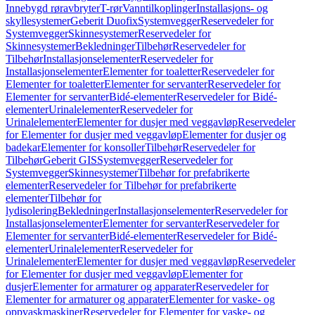
Innebygd røravbryter
T-rør
Vanntilkoplinger
Installasjons- og
skyllesystemer
Geberit Duofix
Systemvegger
Reservedeler for
Systemvegger
Skinnesystemer
Reservedeler for
Skinnesystemer
Bekledninger
Tilbehør
Reservedeler for
Tilbehør
Installasjonselementer
Reservedeler for
Installasjonselementer
Elementer for toaletter
Reservedeler for
Elementer for toaletter
Elementer for servanter
Reservedeler for
Elementer for servanter
Bidé-elementer
Reservedeler for Bidé-
elementer
Urinalelementer
Reservedeler for
Urinalelementer
Elementer for dusjer med veggavløp
Reservedeler
for Elementer for dusjer med veggavløp
Elementer for dusjer og
badekar
Elementer for konsoller
Tilbehør
Reservedeler for
Tilbehør
Geberit GIS
Systemvegger
Reservedeler for
Systemvegger
Skinnesystemer
Tilbehør for prefabrikerte
elementer
Reservedeler for Tilbehør for prefabrikerte
elementer
Tilbehør for
lydisolering
Bekledninger
Installasjonselementer
Reservedeler for
Installasjonselementer
Elementer for servanter
Reservedeler for
Elementer for servanter
Bidé-elementer
Reservedeler for Bidé-
elementer
Urinalelementer
Reservedeler for
Urinalelementer
Elementer for dusjer med veggavløp
Reservedeler
for Elementer for dusjer med veggavløp
Elementer for
dusjer
Elementer for armaturer og apparater
Reservedeler for
Elementer for armaturer og apparater
Elementer for vaske- og
oppvaskmaskiner
Reservedeler for Elementer for vaske- og