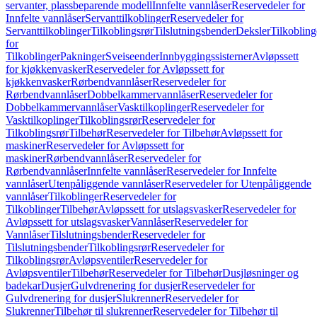
servanter, plassbeparende modell
Innfelte vannlåser
Reservedeler for
Innfelte vannlåser
Servanttilkoblinger
Reservedeler for
Servanttilkoblinger
Tilkoblingsrør
Tilslutningsbender
Deksler
Tilkobling
for
Tilkoblinger
Pakninger
Sveiseender
Innbyggingssisterner
Avløpssett
for kjøkkenvasker
Reservedeler for Avløpssett for
kjøkkenvasker
Rørbendvannlåser
Reservedeler for
Rørbendvannlåser
Dobbelkammervannlåser
Reservedeler for
Dobbelkammervannlåser
Vasktilkoplinger
Reservedeler for
Vasktilkoplinger
Tilkoblingsrør
Reservedeler for
Tilkoblingsrør
Tilbehør
Reservedeler for Tilbehør
Avløpssett for
maskiner
Reservedeler for Avløpssett for
maskiner
Rørbendvannlåser
Reservedeler for
Rørbendvannlåser
Innfelte vannlåser
Reservedeler for Innfelte
vannlåser
Utenpåliggende vannlåser
Reservedeler for Utenpåliggende
vannlåser
Tilkoblinger
Reservedeler for
Tilkoblinger
Tilbehør
Avløpssett for utslagsvasker
Reservedeler for
Avløpssett for utslagsvasker
Vannlåser
Reservedeler for
Vannlåser
Tilslutningsbender
Reservedeler for
Tilslutningsbender
Tilkoblingsrør
Reservedeler for
Tilkoblingsrør
Avløpsventiler
Reservedeler for
Avløpsventiler
Tilbehør
Reservedeler for Tilbehør
Dusjløsninger og
badekar
Dusjer
Gulvdrenering for dusjer
Reservedeler for
Gulvdrenering for dusjer
Slukrenner
Reservedeler for
Slukrenner
Tilbehør til slukrenner
Reservedeler for Tilbehør til