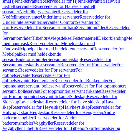
små
Hjørne-servanter
Reservedeler for Hjørne-servanter
Halvveis
nedfelt servanter
Reservedeler for Halvveis nedfelt
servanter
Nedfellingsservanter
Reservedeler for
Nedfellingsservanter
Underlimte servanter
Reservedeler for
Underlimte servanter
Servanter Comfort
Servanter for
barn
Reservedeler for Servanter for barn
Servantområder
Reservedeler
for
Servantområder
Tilbehør
Avløpsdeksel
Festemateriell
Dekorblending
Mø
med håndvask
Reservedeler for Møbelpakker med
håndvask
Møbelpakker med heldekkende servant
Reservedeler for
Møbelpakker med heldekkende
servant
Baderomsmøbler
Servantunderskap
Reservedeler for
Servantunderskap
For servanter
Reservedeler for For servanter
For
servanter
Reservedeler for For servanter
For
dobbelservanter
Reservedeler for For
dobbelservanter
Benkeplater
Reservedeler for Benkeplater
For
toppmontert servant, bolleservant
Reservedeler for For toppmontert
servant, bolleservant
For toppmontert servant firkantet
Reservedeler
for For toppmontert servant firkantet
Sideskap
Reservedeler for
Sideskap
Lave sideskap
Reservedeler for Lave sideskap
Høye
skap
Reservedeler for Høye skap
Halvhøyt skap
Reservedeler for
Halvhøyt skap
Hengeskap
Reservedeler for Hengeskap
Andre
baderomsmøbler
Reservedeler for Andre
baderomsmøbler
Vegghyller
Reservedeler for
Vegghyller
Tilbehør
Reservedeler for Tilbehør
Skuffeinnsatser og