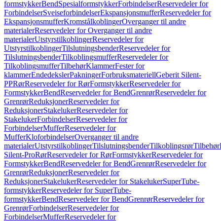
formstykker
Bend
Spesialformstykker
Forbindelser
Reservedeler for
Forbindelser
Sveiseforbindelser
Ekspansjonsmuffer
Reservedeler for
Ekspansjonsmuffer
Kromstålkoblinger
Overganger til andre
materialer
Reservedeler for Overganger til andre
materialer
Utstyrstilkoblinger
Reservedeler for
Utstyrstilkoblinger
Tilslutningsbender
Reservedeler for
Tilslutningsbender
Tilkoblingsmuffer
Reservedeler for
Tilkoblingsmuffer
Tilbehør
Klammer
Fester for
klammer
Endedeksler
Pakninger
Forbruksmateriell
Geberit Silent-
PP
Rør
Reservedeler for Rør
Formstykker
Reservedeler for
Formstykker
Bend
Reservedeler for Bend
Grenrør
Reservedeler for
Grenrør
Reduksjoner
Reservedeler for
Reduksjoner
Stakeluker
Reservedeler for
Stakeluker
Forbindelser
Reservedeler for
Forbindelser
Muffer
Reservedeler for
Muffer
Kloforbindelser
Overganger til andre
materialer
Utstyrstilkoblinger
Tilslutningsbender
Tilkoblingsrør
Tilbehør
Silent-Pro
Rør
Reservedeler for Rør
Formstykker
Reservedeler for
Formstykker
Bend
Reservedeler for Bend
Grenrør
Reservedeler for
Grenrør
Reduksjoner
Reservedeler for
Reduksjoner
Stakeluker
Reservedeler for Stakeluker
SuperTube-
formstykker
Reservedeler for SuperTube-
formstykker
Bend
Reservedeler for Bend
Grenrør
Reservedeler for
Grenrør
Forbindelser
Reservedeler for
Forbindelser
Muffer
Reservedeler for