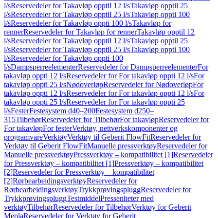
l/s
Reservedeler for Takavløp opptil 12 l/s
Takavløp opptil 25
l/s
Reservedeler for Takavløp opptil 25 l/s
Takavløp oppti 100
l/s
Reservedeler for Takavløp oppti 100 l/s
Takavløp for
renner
Reservedeler for Takavløp for renner
Takavløp opptil 12
l/s
Reservedeler for Takavløp opptil 12 l/s
Takavløp opptil 25
l/s
Reservedeler for Takavløp opptil 25 l/s
Takavløp oppti 100
l/s
Reservedeler for Takavløp oppti 100
l/s
Dampsperreelementer
Reservedeler for Dampsperreelementer
For
takavløp oppti 12 l/s
Reservedeler for For takavløp oppti 12 l/s
For
takavløp oppti 25 l/s
Nødoverløp
Reservedeler for Nødoverløp
For
takavløp oppti 12 l/s
Reservedeler for For takavløp oppti 12 l/s
For
takavløp oppti 25 l/s
Reservedeler for For takavløp oppti 25
l/s
Fester
Festesystem d40–200
Festesystem d250–
315
Tilbehør
Reservedeler for Tilbehør
For takavløp
Reservedeler for
For takavløp
For fester
Verktøy, nettverkskomponenter og
programvare
Verktøy
Verktøy til Geberit FlowFit
Reservedeler for
Verktøy til Geberit FlowFit
Manuelle pressverktøy
Reservedeler for
Manuelle pressverktøy
Pressverktøy – kompatibilitet [1]
Reservedeler
for Pressverktøy – kompatibilitet [1]
Pressverktøy – kompatibilitet
[2]
Reservedeler for Pressverktøy – kompatibilitet
[2]
Rørbearbeidingsverktøy
Reservedeler for
Rørbearbeidingsverktøy
Trykkprøvingsplugg
Reservedeler for
Trykkprøvingsplugg
Testmiddel
Pressenheter med
verktøy
Tilbehør
Reservedeler for Tilbehør
Verktøy for Geberit
Mepla
Reservedeler for Verktøy for Geberit