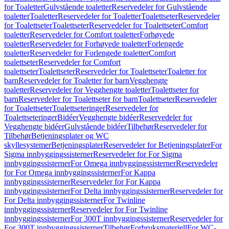
for Toaletter
Gulvstående toaletter
Reservedeler for Gulvstående
toaletter
Toaletter
Reservedeler for Toaletter
Toalettseter
Reservedeler
for Toalettseter
Toalettseter
Reservedeler for Toalettseter
Comfort
toaletter
Reservedeler for Comfort toaletter
Forhøyede
toaletter
Reservedeler for Forhøyede toaletter
Forlengede
toaletter
Reservedeler for Forlengede toaletter
Comfort
toalettseter
Reservedeler for Comfort
toalettseter
Toalettseter
Reservedeler for Toalettseter
Toaletter for
barn
Reservedeler for Toaletter for barn
Vegghengte
toaletter
Reservedeler for Vegghengte toaletter
Toalettseter for
barn
Reservedeler for Toalettseter for barn
Toalettseter
Reservedeler
for Toalettseter
Toalettseteringer
Reservedeler for
Toalettseteringer
Bidéer
Vegghengte bidéer
Reservedeler for
Vegghengte bidéer
Gulvstående bidéer
Tilbehør
Reservedeler for
Tilbehør
Betjeningsplater og WC
skyllesystemer
Betjeningsplater
Reservedeler for Betjeningsplater
For
Sigma innbyggingssisterner
Reservedeler for For Sigma
innbyggingssisterner
For Omega innbyggingssisterner
Reservedeler
for For Omega innbyggingssisterner
For Kappa
innbyggingssisterner
Reservedeler for For Kappa
innbyggingssisterner
For Delta innbyggingssisterner
Reservedeler for
For Delta innbyggingssisterner
For Twinline
innbyggingssisterner
Reservedeler for For Twinline
innbyggingssisterner
For 300T innbyggingssisterner
Reservedeler for
For 300T innbyggingssisterner
Tilbehør
Forbruksmateriell
For WC-