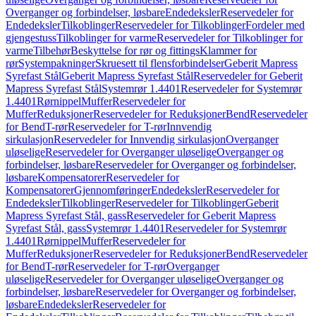
Overganger og forbindelser, løsbare
Endedeksler
Reservedeler for
Endedeksler
Tilkoblinger
Reservedeler for Tilkoblinger
Fordeler med
gjengestuss
Tilkoblinger for varme
Reservedeler for Tilkoblinger for
varme
Tilbehør
Beskyttelse for rør og fittings
Klammer for
rør
Systempakninger
Skruesett til flensforbindelser
Geberit Mapress
Syrefast Stål
Geberit Mapress Syrefast Stål
Reservedeler for Geberit
Mapress Syrefast Stål
Systemrør 1.4401
Reservedeler for Systemrør
1.4401
Rørnippel
Muffer
Reservedeler for
Muffer
Reduksjoner
Reservedeler for Reduksjoner
Bend
Reservedeler
for Bend
T-rør
Reservedeler for T-rør
Innvendig
sirkulasjon
Reservedeler for Innvendig sirkulasjon
Overganger
uløselige
Reservedeler for Overganger uløselige
Overganger og
forbindelser, løsbare
Reservedeler for Overganger og forbindelser,
løsbare
Kompensatorer
Reservedeler for
Kompensatorer
Gjennomføringer
Endedeksler
Reservedeler for
Endedeksler
Tilkoblinger
Reservedeler for Tilkoblinger
Geberit
Mapress Syrefast Stål, gass
Reservedeler for Geberit Mapress
Syrefast Stål, gass
Systemrør 1.4401
Reservedeler for Systemrør
1.4401
Rørnippel
Muffer
Reservedeler for
Muffer
Reduksjoner
Reservedeler for Reduksjoner
Bend
Reservedeler
for Bend
T-rør
Reservedeler for T-rør
Overganger
uløselige
Reservedeler for Overganger uløselige
Overganger og
forbindelser, løsbare
Reservedeler for Overganger og forbindelser,
løsbare
Endedeksler
Reservedeler for