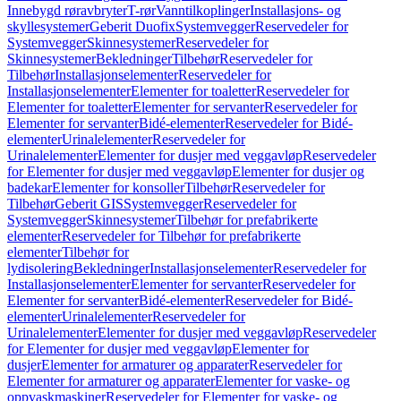
Innebygd røravbryter
T-rør
Vanntilkoplinger
Installasjons- og
skyllesystemer
Geberit Duofix
Systemvegger
Reservedeler for
Systemvegger
Skinnesystemer
Reservedeler for
Skinnesystemer
Bekledninger
Tilbehør
Reservedeler for
Tilbehør
Installasjonselementer
Reservedeler for
Installasjonselementer
Elementer for toaletter
Reservedeler for
Elementer for toaletter
Elementer for servanter
Reservedeler for
Elementer for servanter
Bidé-elementer
Reservedeler for Bidé-
elementer
Urinalelementer
Reservedeler for
Urinalelementer
Elementer for dusjer med veggavløp
Reservedeler
for Elementer for dusjer med veggavløp
Elementer for dusjer og
badekar
Elementer for konsoller
Tilbehør
Reservedeler for
Tilbehør
Geberit GIS
Systemvegger
Reservedeler for
Systemvegger
Skinnesystemer
Tilbehør for prefabrikerte
elementer
Reservedeler for Tilbehør for prefabrikerte
elementer
Tilbehør for
lydisolering
Bekledninger
Installasjonselementer
Reservedeler for
Installasjonselementer
Elementer for servanter
Reservedeler for
Elementer for servanter
Bidé-elementer
Reservedeler for Bidé-
elementer
Urinalelementer
Reservedeler for
Urinalelementer
Elementer for dusjer med veggavløp
Reservedeler
for Elementer for dusjer med veggavløp
Elementer for
dusjer
Elementer for armaturer og apparater
Reservedeler for
Elementer for armaturer og apparater
Elementer for vaske- og
oppvaskmaskiner
Reservedeler for Elementer for vaske- og