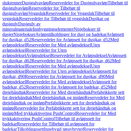
slukrenner
Dusjgulvavløp
Reservedeler for Dusjgulvavløp
Tilbehør til
dusjgulvavløp
Reservedeler for Tilbehør til
dusjgulvavløp
Veggsluk
Reservedeler for Veggsluk
Tilbehør til
veggsluk
Reservedeler for Tilbehør til veggsluk
Dusjkar og
dusjgulv
Dusjgulv av
mineralmateriale
Innbyggingselementer
Nisjebokser til
dusjer
Nisjebokser
Avløpstilkoblinger for dusj og badekar
Avløpsett
for dusjkar, d52
Reservedeler for Avløpsett for dusjkar, d52
Med
avløpsdeksel
Reservedeler for Med avløpsdeksel
Uten
avløpsdeksel
Reservedeler for Uten
avløpsdeksel
Avløpsdeksel
Reservedeler for Avløpsdeksel
Avløpssett
for dusjkar, d62
Reservedeler for Avløpssett for dusjkar, d62
Med
avløpsdeksel
Reservedeler for Med avløpsdeksel
Uten
avløpsdeksel
Reservedeler for Uten avløpsdeksel
Avløpssett for
dusjkar, d90
Reservedeler for Avløpssett for dusjkar, d90
Med
avløpsdeksel
Reservedeler for Med avløpsdeksel
Avløpssett for
badekar, d52
Reservedeler for Avløpssett for badekar, d52
Med
dreiehåndtak
Reservedeler for Med dreiehåndtak
Prefabrikkerte sett
for dreiehåndtak
Med dreiehåndtak og innløp
Reservedeler for Med
dreiehåndtak og innløp
Prefabrikkerte sett for dreiehåndtak og
innløp
Reservedeler for Prefabrikkerte sett for dreiehåndtak og
innløp
Med trykkaktivering PushControl
Reservedeler for Med
trykkaktivering PushControl
Tilbehør til avløpssett for
badekar
Reservedeler for Tilbehør til avløpssett for
badekar
Tilkoblingssett
Innebygd røravbryter
Reservedeler for