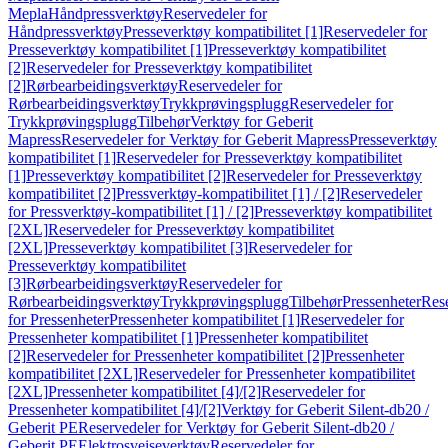
Mepla
Håndpressverktøy
Reservedeler for
Håndpressverktøy
Presseverktøy kompatibilitet [1]
Reservedeler for
Presseverktøy kompatibilitet [1]
Presseverktøy kompatibilitet
[2]
Reservedeler for Presseverktøy kompatibilitet
[2]
Rørbearbeidingsverktøy
Reservedeler for
Rørbearbeidingsverktøy
Trykkprøvingsplugg
Reservedeler for
Trykkprøvingsplugg
Tilbehør
Verktøy for Geberit
Mapress
Reservedeler for Verktøy for Geberit Mapress
Presseverktøy
kompatibilitet [1]
Reservedeler for Presseverktøy kompatibilitet
[1]
Presseverktøy kompatibilitet [2]
Reservedeler for Presseverktøy
kompatibilitet [2]
Pressverktøy-kompatibilitet [1] / [2]
Reservedeler
for Pressverktøy-kompatibilitet [1] / [2]
Presseverktøy kompatibilitet
[2XL]
Reservedeler for Presseverktøy kompatibilitet
[2XL]
Presseverktøy kompatibilitet [3]
Reservedeler for
Presseverktøy kompatibilitet
[3]
Rørbearbeidingsverktøy
Reservedeler for
Rørbearbeidingsverktøy
Trykkprøvingsplugg
Tilbehør
Pressenheter
Res
for Pressenheter
Pressenheter kompatibilitet [1]
Reservedeler for
Pressenheter kompatibilitet [1]
Pressenheter kompatibilitet
[2]
Reservedeler for Pressenheter kompatibilitet [2]
Pressenheter
kompatibilitet [2XL]
Reservedeler for Pressenheter kompatibilitet
[2XL]
Pressenheter kompatibilitet [4]/[2]
Reservedeler for
Pressenheter kompatibilitet [4]/[2]
Verktøy for Geberit Silent-db20 /
Geberit PE
Reservedeler for Verktøy for Geberit Silent-db20 /
Geberit PE
Elektrosveiseverktøy
Reservedeler for