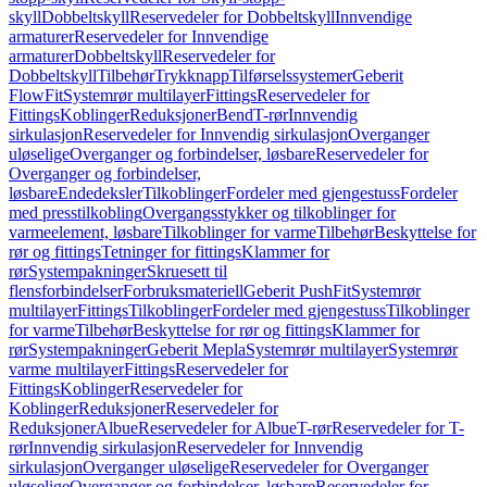
skyll
Dobbeltskyll
Reservedeler for Dobbeltskyll
Innvendige
armaturer
Reservedeler for Innvendige
armaturer
Dobbeltskyll
Reservedeler for
Dobbeltskyll
Tilbehør
Trykknapp
Tilførselssystemer
Geberit
FlowFit
Systemrør multilayer
Fittings
Reservedeler for
Fittings
Koblinger
Reduksjoner
Bend
T-rør
Innvendig
sirkulasjon
Reservedeler for Innvendig sirkulasjon
Overganger
uløselige
Overganger og forbindelser, løsbare
Reservedeler for
Overganger og forbindelser,
løsbare
Endedeksler
Tilkoblinger
Fordeler med gjengestuss
Fordeler
med presstilkobling
Overgangsstykker og tilkoblinger for
varmeelement, løsbare
Tilkoblinger for varme
Tilbehør
Beskyttelse for
rør og fittings
Tetninger for fittings
Klammer for
rør
Systempakninger
Skruesett til
flensforbindelser
Forbruksmateriell
Geberit PushFit
Systemrør
multilayer
Fittings
Tilkoblinger
Fordeler med gjengestuss
Tilkoblinger
for varme
Tilbehør
Beskyttelse for rør og fittings
Klammer for
rør
Systempakninger
Geberit Mepla
Systemrør multilayer
Systemrør
varme multilayer
Fittings
Reservedeler for
Fittings
Koblinger
Reservedeler for
Koblinger
Reduksjoner
Reservedeler for
Reduksjoner
Albue
Reservedeler for Albue
T-rør
Reservedeler for T-
rør
Innvendig sirkulasjon
Reservedeler for Innvendig
sirkulasjon
Overganger uløselige
Reservedeler for Overganger
uløselige
Overganger og forbindelser, løsbare
Reservedeler for