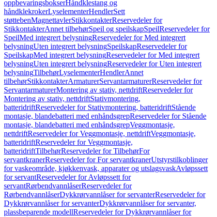
oppbevaringsbokser
Håndklestang og
håndklekroker
Lyselementer
Hendler
Sett
støtteben
Magnettavler
Stikkontakter
Reservedeler for
Stikkontakter
Annet tilbehør
Speil og speilskap
Speil
Reservedeler for
Speil
Med integrert belysning
Reservedeler for Med integrert
belysning
Uten integrert belysning
Speilskap
Reservedeler for
Speilskap
Med integrert belysning
Reservedeler for Med integrert
belysning
Uten integrert belysning
Reservedeler for Uten integrert
belysning
Tilbehør
Lyselementer
Hendler
Annet
tilbehør
Stikkontakter
Armaturer
Servantarmaturer
Reservedeler for
Servantarmaturer
Montering av stativ, nettdrift
Reservedeler for
Montering av stativ, nettdrift
Stativmontering,
batteridrift
Reservedeler for Stativmontering, batteridrift
Stående
montasje, blandebatteri med enhåndsgrep
Reservedeler for Stående
montasje, blandebatteri med enhåndsgrep
Veggmontasje,
nettdrift
Reservedeler for Veggmontasje, nettdrift
Veggmontasje,
batteridrift
Reservedeler for Veggmontasje,
batteridrift
Tilbehør
Reservedeler for Tilbehør
For
servantkraner
Reservedeler for For servantkraner
Utstyrstilkoblinger
for vaskeområde, kjøkkenvask, apparater og utslagsvask
Avløpssett
for servant
Reservedeler for Avløpssett for
servant
Rørbendvannlåser
Reservedeler for
Rørbendvannlåser
Dykkrørvannlåser for servanter
Reservedeler for
Dykkrørvannlåser for servanter
Dykkrørvannlåser for servanter,
plassbeparende modell
Reservedeler for Dykkrørvannlåser for