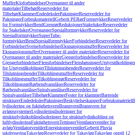
Muffer
Kloforbindelser
Overganger til andre
materialer
Tilbehør
Reservedeler for
Tilbehør
Klammer
Endedeksler
Pakninger
Reservedeler for
Pakninger
Forbruksmateriell
Geberit PE
Rør
Formstykker
Reservedeler
for Formstykker
Bend
Grenrør
Reduksjoner
Stakeluker
Reservedeler
for Stakeluker
Overganger
Spesialformstykker
Reservedeler for
Spesialformstykker
SuperTube-
formstykker
Bend
Spesialformstykker
Forbindelser
Reservedeler for
Forbindelser
Sveiseforbindelser
Ekspansjonsmuffer
Reservedeler for
Ekspansjonsmuffer
Overganger til andre materialer
Reservedeler for
Overganger til andre materialer
Gjengeforbindelser
Reservedeler for
Gjengeforbindelser
Flensforbindelser
Flensbøssinger
Utstyrstilkoblinge
for Utstyrstilkoblinger
Tilslutningsbender
Reservedeler for
Tilslutningsbender
Tilkobliingsmuffer
Reservedeler for
Tilkobliingsmuffer
Tilkoblingsrør
Reservedeler for
Tilkoblingsrør
Rørbendvannlåser
Reservedeler for
Rørbendvannlåser
Spiralvannlåser
Reservedeler for
Spiralvannlåser
Tilbehør
Klammer
Fester for klammer
Bærende
strukturer
Endedeksler
Pakninger
Beskyttelseskapper
Forbruksmateriell
lydisolering og fuktighetsvern
Brannvern
Brannvern for
avløpssystemer
Lydisolering
Isoleringer for
strukturlydutkobling
Isoleringer for strukturlydutkobling og
luftlydisolering
Fuktighetsvern
Tettinger
Ventilatorventiler for
avløp
Ventilatorventiler
Energistoppeventiler
Geberit Pluvia
takdrenering
Takavløp
Reservedeler for Takavløp
Takavløp opptil 12