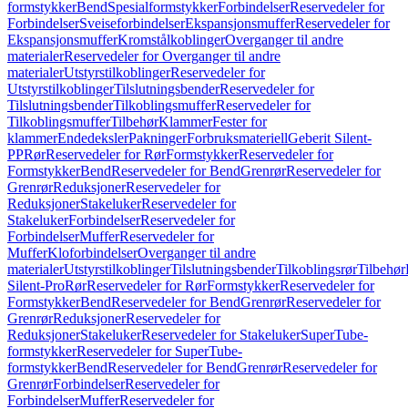
formstykker
Bend
Spesialformstykker
Forbindelser
Reservedeler for
Forbindelser
Sveiseforbindelser
Ekspansjonsmuffer
Reservedeler for
Ekspansjonsmuffer
Kromstålkoblinger
Overganger til andre
materialer
Reservedeler for Overganger til andre
materialer
Utstyrstilkoblinger
Reservedeler for
Utstyrstilkoblinger
Tilslutningsbender
Reservedeler for
Tilslutningsbender
Tilkoblingsmuffer
Reservedeler for
Tilkoblingsmuffer
Tilbehør
Klammer
Fester for
klammer
Endedeksler
Pakninger
Forbruksmateriell
Geberit Silent-
PP
Rør
Reservedeler for Rør
Formstykker
Reservedeler for
Formstykker
Bend
Reservedeler for Bend
Grenrør
Reservedeler for
Grenrør
Reduksjoner
Reservedeler for
Reduksjoner
Stakeluker
Reservedeler for
Stakeluker
Forbindelser
Reservedeler for
Forbindelser
Muffer
Reservedeler for
Muffer
Kloforbindelser
Overganger til andre
materialer
Utstyrstilkoblinger
Tilslutningsbender
Tilkoblingsrør
Tilbehør
Silent-Pro
Rør
Reservedeler for Rør
Formstykker
Reservedeler for
Formstykker
Bend
Reservedeler for Bend
Grenrør
Reservedeler for
Grenrør
Reduksjoner
Reservedeler for
Reduksjoner
Stakeluker
Reservedeler for Stakeluker
SuperTube-
formstykker
Reservedeler for SuperTube-
formstykker
Bend
Reservedeler for Bend
Grenrør
Reservedeler for
Grenrør
Forbindelser
Reservedeler for
Forbindelser
Muffer
Reservedeler for