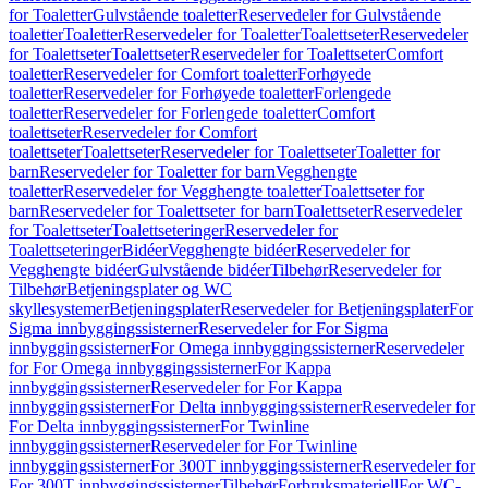
for Toaletter
Gulvstående toaletter
Reservedeler for Gulvstående
toaletter
Toaletter
Reservedeler for Toaletter
Toalettseter
Reservedeler
for Toalettseter
Toalettseter
Reservedeler for Toalettseter
Comfort
toaletter
Reservedeler for Comfort toaletter
Forhøyede
toaletter
Reservedeler for Forhøyede toaletter
Forlengede
toaletter
Reservedeler for Forlengede toaletter
Comfort
toalettseter
Reservedeler for Comfort
toalettseter
Toalettseter
Reservedeler for Toalettseter
Toaletter for
barn
Reservedeler for Toaletter for barn
Vegghengte
toaletter
Reservedeler for Vegghengte toaletter
Toalettseter for
barn
Reservedeler for Toalettseter for barn
Toalettseter
Reservedeler
for Toalettseter
Toalettseteringer
Reservedeler for
Toalettseteringer
Bidéer
Vegghengte bidéer
Reservedeler for
Vegghengte bidéer
Gulvstående bidéer
Tilbehør
Reservedeler for
Tilbehør
Betjeningsplater og WC
skyllesystemer
Betjeningsplater
Reservedeler for Betjeningsplater
For
Sigma innbyggingssisterner
Reservedeler for For Sigma
innbyggingssisterner
For Omega innbyggingssisterner
Reservedeler
for For Omega innbyggingssisterner
For Kappa
innbyggingssisterner
Reservedeler for For Kappa
innbyggingssisterner
For Delta innbyggingssisterner
Reservedeler for
For Delta innbyggingssisterner
For Twinline
innbyggingssisterner
Reservedeler for For Twinline
innbyggingssisterner
For 300T innbyggingssisterner
Reservedeler for
For 300T innbyggingssisterner
Tilbehør
Forbruksmateriell
For WC-