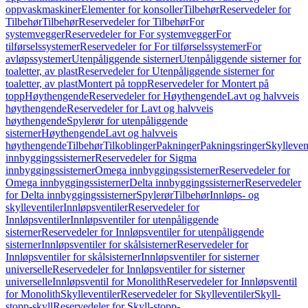
oppvaskmaskiner
Elementer for konsoller
Tilbehør
Reservedeler for
Tilbehør
Tilbehør
Reservedeler for Tilbehør
For
systemvegger
Reservedeler for For systemvegger
For
tilførselssystemer
Reservedeler for For tilførselssystemer
For
avløpssystemer
Utenpåliggende sisterner
Utenpåliggende sisterner for
toaletter, av plast
Reservedeler for Utenpåliggende sisterner for
toaletter, av plast
Montert på topp
Reservedeler for Montert på
topp
Høythengende
Reservedeler for Høythengende
Lavt og halvveis
høythengende
Reservedeler for Lavt og halvveis
høythengende
Spylerør for utenpåliggende
sisterner
Høythengende
Lavt og halvveis
høythengende
Tilbehør
Tilkoblinger
Pakninger
Pakningsringer
Skylleven
innbyggingssisterner
Reservedeler for Sigma
innbyggingssisterner
Omega innbyggingssisterner
Reservedeler for
Omega innbyggingssisterner
Delta innbyggingssisterner
Reservedeler
for Delta innbyggingssisterner
Spylerør
Tilbehør
Innløps- og
skylleventiler
Innløpsventiler
Reservedeler for
Innløpsventiler
Innløpsventiler for utenpåliggende
sisterner
Reservedeler for Innløpsventiler for utenpåliggende
sisterner
Innløpsventiler for skålsisterner
Reservedeler for
Innløpsventiler for skålsisterner
Innløpsventiler for sisterner
universelle
Reservedeler for Innløpsventiler for sisterner
universelle
Innløpsventil for Monolith
Reservedeler for Innløpsventil
for Monolith
Skylleventiler
Reservedeler for Skylleventiler
Skyll-
stopp-skyll
Reservedeler for Skyll-stopp-