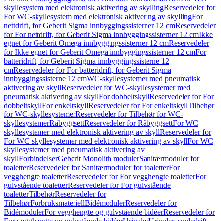
skyllesystem med elektronisk aktivering av skylling
Reservedeler for
For WC-skyllesystem med elektronisk aktivering av skylling
For
nettdrift, for Geberit Sigma innbyggingssisterner 12 cm
Reservedeler
for For nettdrift, for Geberit Sigma innbyggingssisterner 12 cm
Ikke
egnet for Geberit Omega innbyggingssisterner 12 cm
Reservedeler
for Ikke egnet for Geberit Omega innbyggingssisterner 12 cm
For
batteridrift, for Geberit Sigma innbyggingssisterne 12
cm
Reservedeler for For batteridrift, for Geberit Sigma
innbyggingssisterne 12 cm
WC-skyllesystemer med pneumatisk
aktivering av skyll
Reservedeler for WC-skyllesystemer med
pneumatisk aktivering av skyll
For dobbeltskyll
Reservedeler for For
dobbeltskyll
For enkeltskyll
Reservedeler for For enkeltskyll
Tilbehør
for WC-skyllesystemer
Reservedeler for Tilbehør for WC-
skyllesystemer
Råbyggsett
Reservedeler for Råbyggsett
For WC
skyllesystemer med elektronisk aktivering av skyll
Reservedeler for
For WC skyllesystemer med elektronisk aktivering av skyll
For WC
skyllesystemer med pneumatisk aktivering av
skyll
Forbindelser
Geberit Monolith moduler
Sanitærmoduler for
toaletter
Reservedeler for Sanitærmoduler for toaletter
For
vegghengte toaletter
Reservedeler for For vegghengte toaletter
For
gulvstående toaletter
Reservedeler for For gulvstående
toaletter
Tilbehør
Reservedeler for
Tilbehør
Forbruksmateriell
Bidémoduler
Reservedeler for
Bidémoduler
For vegghengte og gulvstående bidéer
Reservedeler for
For vegghengte og gulvstående bidéer
Urinaler
Urinaler, spyledrift,