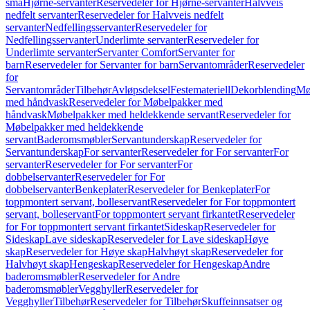
små
Hjørne-servanter
Reservedeler for Hjørne-servanter
Halvveis
nedfelt servanter
Reservedeler for Halvveis nedfelt
servanter
Nedfellingsservanter
Reservedeler for
Nedfellingsservanter
Underlimte servanter
Reservedeler for
Underlimte servanter
Servanter Comfort
Servanter for
barn
Reservedeler for Servanter for barn
Servantområder
Reservedeler
for
Servantområder
Tilbehør
Avløpsdeksel
Festemateriell
Dekorblending
Mø
med håndvask
Reservedeler for Møbelpakker med
håndvask
Møbelpakker med heldekkende servant
Reservedeler for
Møbelpakker med heldekkende
servant
Baderomsmøbler
Servantunderskap
Reservedeler for
Servantunderskap
For servanter
Reservedeler for For servanter
For
servanter
Reservedeler for For servanter
For
dobbelservanter
Reservedeler for For
dobbelservanter
Benkeplater
Reservedeler for Benkeplater
For
toppmontert servant, bolleservant
Reservedeler for For toppmontert
servant, bolleservant
For toppmontert servant firkantet
Reservedeler
for For toppmontert servant firkantet
Sideskap
Reservedeler for
Sideskap
Lave sideskap
Reservedeler for Lave sideskap
Høye
skap
Reservedeler for Høye skap
Halvhøyt skap
Reservedeler for
Halvhøyt skap
Hengeskap
Reservedeler for Hengeskap
Andre
baderomsmøbler
Reservedeler for Andre
baderomsmøbler
Vegghyller
Reservedeler for
Vegghyller
Tilbehør
Reservedeler for Tilbehør
Skuffeinnsatser og