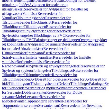
tilbehør
Betjeningshjelpemidler
Avløpstilkoblinger for toaletter,
urinaler og bidéer
Avløpssett for toaletter og
utslagsvasker
Reservedeler for Avløpssett for toaletter og
utslagsvasker
Vannlåser
Reservedeler for
Vannlåser
Tilslutningsbender
Reservedeler for
Tilslutningsbender
Tilkoblingsrør
Reservedeler for
Tilkoblingsrør
Tilkoblingssett
Reservedeler for
Tilkoblingssett
Spylerørforlengelser
Reservedeler for
Spylerørforlengelser
Tilkoblinger av PVC
Reservedeler for
Tilkoblinger av PVC
Pakningsringer og dekkapper
Overgangsstykker
og koblingsdeler
Avløpssett for urinaler
Reservedeler for Avløpssett
for urinaler
Urinalvannlåser
Reservedeler for
Urinalvannlåser
Spiralvannlåser
Reservedeler for
Spiralvannlåser
Innfelte vannlåser
Reservedeler for Innfelte
vannlåser
Rørbendvannlåser
Reservedeler for
Rørbendvannlåser
Spylerør og spylerørforlengelser
Reservedeler for
Spylerør og spylerørforlengelser
Tilkoblingsrør
Reservedeler for
Tilkoblingsrør
Tilslutningsbender
Reservedeler for
Tilslutningsbender
Avløpssett for bidé
Reservedeler for Avløpssett for
bidé
Tilkoblingsrør
Tilslutningsbender
Deksler
Tilkoblinger
Pakninger
Sv
for Sveiseender
Servanter og møbler
Servanter
Servanter
Reservedeler
for Servanter
Doble servanter
Reservedeler for Doble
servanter
Møbelservanter
Reservedeler for
Møbelservanter
Toppmonterte servanter
Reservedeler for
Toppmonterte servanter
Servanter, små
Reservedeler for Servanter,