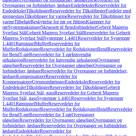
Overganger og forbindelser, løsbare
Endedeksler
Reservedeler for
Endedeksler
Tilkoblinger
Reservedeler for Tilkoblinger
Fordeler med
gjengestuss
Tilkoblinger for varme
Reservedeler for Tilkoblinger for
varme
Tilbehør
Beskyttelse for rør og fittings
Klammer for
rør
Systempakninger
Skruesett til flensforbindelser
Geberit Mapress
Syrefast Stål
Geberit Mapress Syrefast Stål
Reservedeler for Geberit
Mapress Syrefast Stål
Systemrør 1.4401
Reservedeler for Systemrør
1.4401
Rørnippel
Muffer
Reservedeler for
Muffer
Reduksjoner
Reservedeler for Reduksjoner
Bend
Reservedeler
for Bend
T-rør
Reservedeler for T-rør
Innvendig
sirkulasjon
Reservedeler for Innvendig sirkulasjon
Overganger
uløselige
Reservedeler for Overganger uløselige
Overganger og
forbindelser, løsbare
Reservedeler for Overganger og forbindelser,
løsbare
Kompensatorer
Reservedeler for
Kompensatorer
Gjennomføringer
Endedeksler
Reservedeler for
Endedeksler
Tilkoblinger
Reservedeler for Tilkoblinger
Geberit
Mapress Syrefast Stål, gass
Reservedeler for Geberit Mapress
Syrefast Stål, gass
Systemrør 1.4401
Reservedeler for Systemrør
1.4401
Rørnippel
Muffer
Reservedeler for
Muffer
Reduksjoner
Reservedeler for Reduksjoner
Bend
Reservedeler
for Bend
T-rør
Reservedeler for T-rør
Overganger
uløselige
Reservedeler for Overganger uløselige
Overganger og
forbindelser, løsbare
Reservedeler for Overganger og forbindelser,
løsbare
Endedeksler
Reservedeler for