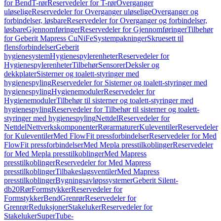
for Bend
T-rør
Reservedeler for T-rør
Overganger
uløselige
Reservedeler for Overganger uløselige
Overganger og
forbindelser, løsbare
Reservedeler for Overganger og forbindelser,
løsbare
Gjennomføringer
Reservedeler for Gjennomføringer
Tilbehør
for Geberit Mapress CuNiFe
Systempakninger
Skruesett til
flensforbindelser
Geberit
hygienesystem
Hygienespylerenheter
Reservedeler for
Hygienespylerenheter
Tilbehør
Sensorer
Deksler og
dekkplater
Sisterner og toalett-styringer med
hygienespyling
Reservedeler for Sisterner og toalett-styringer med
hygienespyling
Hygienemoduler
Reservedeler for
Hygienemoduler
Tilbehør til sisterner og toalett-styringer med
hygienespyling
Reservedeler for Tilbehør til sisterner og toalett-
styringer med hygienespyling
Nettdel
Reservedeler for
Nettdel
Nettverkskomponenter
Rørarmaturer
Kuleventiler
Reservedeler
for Kuleventiler
Med FlowFit pressforbindelser
Reservedeler for Med
FlowFit pressforbindelser
Med Mepla presstilkoblinger
Reservedeler
for Med Mepla presstilkoblinger
Med Mapress
presstilkoblinger
Reservedeler for Med Mapress
presstilkoblinger
Tilbakeslagsventiler
Med Mapress
presstilkoblinger
Bygningsavløpssystemer
Geberit Silent-
db20
Rør
Formstykker
Reservedeler for
Formstykker
Bend
Grenrør
Reservedeler for
Grenrør
Reduksjoner
Stakeluker
Reservedeler for
Stakeluker
SuperTube-