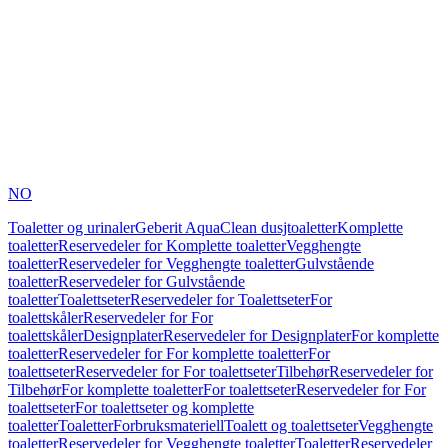
NO
Toaletter og urinaler
Geberit AquaClean dusjtoaletter
Komplette
toaletter
Reservedeler for Komplette toaletter
Vegghengte
toaletter
Reservedeler for Vegghengte toaletter
Gulvstående
toaletter
Reservedeler for Gulvstående
toaletter
Toalettseter
Reservedeler for Toalettseter
For
toalettskåler
Reservedeler for For
toalettskåler
Designplater
Reservedeler for Designplater
For komplette
toaletter
Reservedeler for For komplette toaletter
For
toalettseter
Reservedeler for For toalettseter
Tilbehør
Reservedeler for
Tilbehør
For komplette toaletter
For toalettseter
Reservedeler for For
toalettseter
For toalettseter og komplette
toaletter
Toaletter
Forbruksmateriell
Toalett og toalettseter
Vegghengte
toaletter
Reservedeler for Vegghengte toaletter
Toaletter
Reservedeler