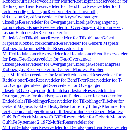
Kobber
Muffer
Reservedeler for Muffer
Reduksjoner
Reservedeler for
Reduksjoner
Bend
Reservedeler for Bend
T-rør
Reservedeler for T-
rør
Innvendig sirkulasjon
Reservedeler for Innvendig
sirkulasjon
Kryss
Reservedeler for Kryss
Overganger
uløselige
Reservedeler for Overganger uløselige
Overganger og
forbindelser, løsbare
Reservedeler for Overganger og forbindelser,
løsbare
Endedeksler
Reservedeler for
Endedeksler
Tilkoblinger
Reservedeler for Tilkoblinger
Geberit
Mapress Kobber, forkrommet
Reservedeler for Geberit Mapress
Kobber, forkrommet
Muffer
Reservedeler for
Muffer
Reduksjoner
Reservedeler for Reduksjoner
Bend
Reservedeler
for Bend
T-rør
Reservedeler for T-rør
Overganger
uløselige
Reservedeler for Overganger uløselige
Geberit Mapress
Kobber, gass
Reservedeler for Geberit Mapress Kobber,
gass
Muffer
Reservedeler for Muffer
Reduksjoner
Reservedeler for
Reduksjoner
Bend
Reservedeler for Bend
T-rør
Reservedeler for T-
rør
Overganger uløselige
Reservedeler for Overganger
uløselige
Overganger og forbindelser, løsbare
Reservedeler for
Overganger og forbindelser, løsbare
Endedeksler
Reservedeler for
Endedeksler
Tilkoblinger
Reservedeler for Tilkoblinger
Tilbehør for
Geberit Mapress Kobber
Beskyttelse for rør og fittings
Klammer for
rør
Systempakninger
Skruesett til flensforbindelser
Geberit Mapress
CuNiFe
Geberit Mapress CuNiFe
Reservedeler for Geberit Mapress
CuNiFe
Systemrør 2.1972
Muffer
Reservedeler for
Muffer
Reduksjoner
Reservedeler for Reduksjoner
Bend
Reservedeler