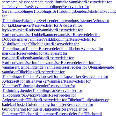
servanter, plassbeparende modell
Innfelte vannlåser
Reservedeler for
Innfelte vannlåser
Servanttilkoblinger
Reservedeler for
Servanttilkoblinger
Tilkoblingsrør
Tilslutningsbender
Deksler
Tilkobling
for
Tilkoblinger
Pakninger
Sveiseender
Innbyggingssisterner
Avløpssett
for kjøkkenvasker
Reservedeler for Avløpssett for
kjøkkenvasker
Rørbendvannlåser
Reservedeler for
Rørbendvannlåser
Dobbelkammervannlåser
Reservedeler for
Dobbelkammervannlåser
Vasktilkoplinger
Reservedeler for
Vasktilkoplinger
Tilkoblingsrør
Reservedeler for
Tilkoblingsrør
Tilbehør
Reservedeler for Tilbehør
Avløpssett for
maskiner
Reservedeler for Avløpssett for
maskiner
Rørbendvannlåser
Reservedeler for
Rørbendvannlåser
Innfelte vannlåser
Reservedeler for Innfelte
vannlåser
Utenpåliggende vannlåser
Reservedeler for Utenpåliggende
vannlåser
Tilkoblinger
Reservedeler for
Tilkoblinger
Tilbehør
Avløpssett for utslagsvasker
Reservedeler for
Avløpssett for utslagsvasker
Vannlåser
Reservedeler for
Vannlåser
Tilslutningsbender
Reservedeler for
Tilslutningsbender
Tilkoblingsrør
Reservedeler for
Tilkoblingsrør
Avløpsventiler
Reservedeler for
Avløpsventiler
Tilbehør
Reservedeler for Tilbehør
Dusjløsninger og
badekar
Dusjer
Gulvdrenering for dusjer
Reservedeler for
Gulvdrenering for dusjer
Slukrenner
Reservedeler for
Slukrenner
Tilbehør til slukrenner
Reservedeler for Tilbehør til