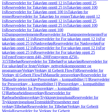
l/s
Reservedeler for Takavløp opptil 12 l/s
Takavløp opptil 25
l/s
Reservedeler for Takavløp opptil 25 l/s
Takavløp oppti 100
l/s
Reservedeler for Takavløp oppti 100 l/s
Takavløp for
renner
Reservedeler for Takavløp for renner
Takavløp opptil 12
l/s
Reservedeler for Takavløp opptil 12 l/s
Takavløp opptil 25
l/s
Reservedeler for Takavløp opptil 25 l/s
Takavløp oppti 100
l/s
Reservedeler for Takavløp oppti 100
l/s
Dampsperreelementer
Reservedeler for Dampsperreelementer
For
takavløp oppti 12 l/s
Reservedeler for For takavløp oppti 12 l/s
For
takavløp oppti 25 l/s
Nødoverløp
Reservedeler for Nødoverløp
For
takavløp oppti 12 l/s
Reservedeler for For takavløp oppti 12 l/s
For
takavløp oppti 25 l/s
Reservedeler for For takavløp oppti 25
l/s
Fester
Festesystem d40–200
Festesystem d250–
315
Tilbehør
Reservedeler for Tilbehør
For takavløp
Reservedeler for
For takavløp
For fester
Verktøy, nettverkskomponenter og
programvare
Verktøy
Verktøy til Geberit FlowFit
Reservedeler for
Verktøy til Geberit FlowFit
Manuelle pressverktøy
Reservedeler for
Manuelle pressverktøy
Pressverktøy – kompatibilitet [1]
Reservedeler
for Pressverktøy – kompatibilitet [1]
Pressverktøy – kompatibilitet
[2]
Reservedeler for Pressverktøy – kompatibilitet
[2]
Rørbearbeidingsverktøy
Reservedeler for
Rørbearbeidingsverktøy
Trykkprøvingsplugg
Reservedeler for
Trykkprøvingsplugg
Testmiddel
Pressenheter med
verktøy
Tilbehør
Reservedeler for Tilbehør
Verktøy for Geberit
Mepla
Reservedeler for Verktøy for Geberit