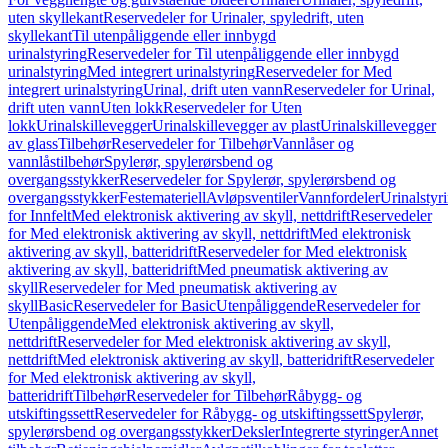
uten skyllekant
Reservedeler for Urinaler, spyledrift, uten
skyllekant
Til utenpåliggende eller innbygd
urinalstyring
Reservedeler for Til utenpåliggende eller innbygd
urinalstyring
Med integrert urinalstyring
Reservedeler for Med
integrert urinalstyring
Urinal, drift uten vann
Reservedeler for Urinal,
drift uten vann
Uten lokk
Reservedeler for Uten
lokk
Urinalskillevegger
Urinalskillevegger av plast
Urinalskillevegger
av glass
Tilbehør
Reservedeler for Tilbehør
Vannlåser og
vannlåstilbehør
Spylerør, spylerørsbend og
overgangsstykker
Reservedeler for Spylerør, spylerørsbend og
overgangsstykker
Festemateriell
Avløpsventiler
Vannfordeler
Urinalstyr
for Innfelt
Med elektronisk aktivering av skyll, nettdrift
Reservedeler
for Med elektronisk aktivering av skyll, nettdrift
Med elektronisk
aktivering av skyll, batteridrift
Reservedeler for Med elektronisk
aktivering av skyll, batteridrift
Med pneumatisk aktivering av
skyll
Reservedeler for Med pneumatisk aktivering av
skyll
Basic
Reservedeler for Basic
Utenpåliggende
Reservedeler for
Utenpåliggende
Med elektronisk aktivering av skyll,
nettdrift
Reservedeler for Med elektronisk aktivering av skyll,
nettdrift
Med elektronisk aktivering av skyll, batteridrift
Reservedeler
for Med elektronisk aktivering av skyll,
batteridrift
Tilbehør
Reservedeler for Tilbehør
Råbygg- og
utskiftingssett
Reservedeler for Råbygg- og utskiftingssett
Spylerør,
spylerørsbend og overgangsstykker
Deksler
Integrerte styringer
Annet