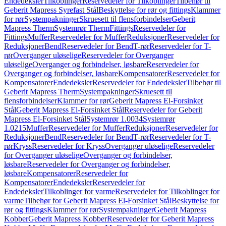
Endedeksler
Tilkoblinger
Reservedeler for Tilkoblinger
Tilbehør til
Geberit Mapress Syrefast Stål
Beskyttelse for rør og fittings
Klammer
for rør
Systempakninger
Skruesett til flensforbindelser
Geberit
Mapress Therm
Systemrør Therm
Fittings
Reservedeler for
Fittings
Muffer
Reservedeler for Muffer
Reduksjoner
Reservedeler for
Reduksjoner
Bend
Reservedeler for Bend
T-rør
Reservedeler for T-
rør
Overganger uløselige
Reservedeler for Overganger
uløselige
Overganger og forbindelser, løsbare
Reservedeler for
Overganger og forbindelser, løsbare
Kompensatorer
Reservedeler for
Kompensatorer
Endedeksler
Reservedeler for Endedeksler
Tilbehør til
Geberit Mapress Therm
Systempakninger
Skruesett til
flensforbindelser
Klammer for rør
Geberit Mapress El-Forsinket
Stål
Geberit Mapress El-Forsinket Stål
Reservedeler for Geberit
Mapress El-Forsinket Stål
Systemrør 1.0034
Systemrør
1.0215
Muffer
Reservedeler for Muffer
Reduksjoner
Reservedeler for
Reduksjoner
Bend
Reservedeler for Bend
T-rør
Reservedeler for T-
rør
Kryss
Reservedeler for Kryss
Overganger uløselige
Reservedeler
for Overganger uløselige
Overganger og forbindelser,
løsbare
Reservedeler for Overganger og forbindelser,
løsbare
Kompensatorer
Reservedeler for
Kompensatorer
Endedeksler
Reservedeler for
Endedeksler
Tilkoblinger for varme
Reservedeler for Tilkoblinger for
varme
Tilbehør for Geberit Mapress El-Forsinket Stål
Beskyttelse for
rør og fittings
Klammer for rør
Systempakninger
Geberit Mapress
Kobber
Geberit Mapress Kobber
Reservedeler for Geberit Mapress