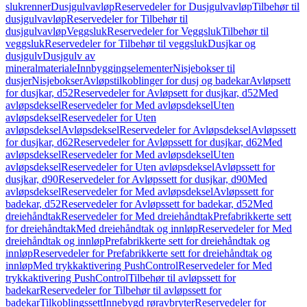
slukrenner
Dusjgulvavløp
Reservedeler for Dusjgulvavløp
Tilbehør til
dusjgulvavløp
Reservedeler for Tilbehør til
dusjgulvavløp
Veggsluk
Reservedeler for Veggsluk
Tilbehør til
veggsluk
Reservedeler for Tilbehør til veggsluk
Dusjkar og
dusjgulv
Dusjgulv av
mineralmateriale
Innbyggingselementer
Nisjebokser til
dusjer
Nisjebokser
Avløpstilkoblinger for dusj og badekar
Avløpsett
for dusjkar, d52
Reservedeler for Avløpsett for dusjkar, d52
Med
avløpsdeksel
Reservedeler for Med avløpsdeksel
Uten
avløpsdeksel
Reservedeler for Uten
avløpsdeksel
Avløpsdeksel
Reservedeler for Avløpsdeksel
Avløpssett
for dusjkar, d62
Reservedeler for Avløpssett for dusjkar, d62
Med
avløpsdeksel
Reservedeler for Med avløpsdeksel
Uten
avløpsdeksel
Reservedeler for Uten avløpsdeksel
Avløpssett for
dusjkar, d90
Reservedeler for Avløpssett for dusjkar, d90
Med
avløpsdeksel
Reservedeler for Med avløpsdeksel
Avløpssett for
badekar, d52
Reservedeler for Avløpssett for badekar, d52
Med
dreiehåndtak
Reservedeler for Med dreiehåndtak
Prefabrikkerte sett
for dreiehåndtak
Med dreiehåndtak og innløp
Reservedeler for Med
dreiehåndtak og innløp
Prefabrikkerte sett for dreiehåndtak og
innløp
Reservedeler for Prefabrikkerte sett for dreiehåndtak og
innløp
Med trykkaktivering PushControl
Reservedeler for Med
trykkaktivering PushControl
Tilbehør til avløpssett for
badekar
Reservedeler for Tilbehør til avløpssett for
badekar
Tilkoblingssett
Innebygd røravbryter
Reservedeler for