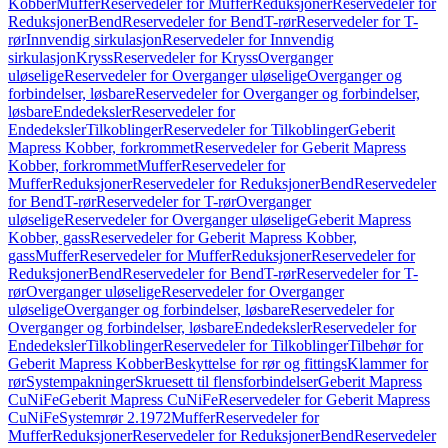
Kobber
Muffer
Reservedeler for Muffer
Reduksjoner
Reservedeler for
Reduksjoner
Bend
Reservedeler for Bend
T-rør
Reservedeler for T-
rør
Innvendig sirkulasjon
Reservedeler for Innvendig
sirkulasjon
Kryss
Reservedeler for Kryss
Overganger
uløselige
Reservedeler for Overganger uløselige
Overganger og
forbindelser, løsbare
Reservedeler for Overganger og forbindelser,
løsbare
Endedeksler
Reservedeler for
Endedeksler
Tilkoblinger
Reservedeler for Tilkoblinger
Geberit
Mapress Kobber, forkrommet
Reservedeler for Geberit Mapress
Kobber, forkrommet
Muffer
Reservedeler for
Muffer
Reduksjoner
Reservedeler for Reduksjoner
Bend
Reservedeler
for Bend
T-rør
Reservedeler for T-rør
Overganger
uløselige
Reservedeler for Overganger uløselige
Geberit Mapress
Kobber, gass
Reservedeler for Geberit Mapress Kobber,
gass
Muffer
Reservedeler for Muffer
Reduksjoner
Reservedeler for
Reduksjoner
Bend
Reservedeler for Bend
T-rør
Reservedeler for T-
rør
Overganger uløselige
Reservedeler for Overganger
uløselige
Overganger og forbindelser, løsbare
Reservedeler for
Overganger og forbindelser, løsbare
Endedeksler
Reservedeler for
Endedeksler
Tilkoblinger
Reservedeler for Tilkoblinger
Tilbehør for
Geberit Mapress Kobber
Beskyttelse for rør og fittings
Klammer for
rør
Systempakninger
Skruesett til flensforbindelser
Geberit Mapress
CuNiFe
Geberit Mapress CuNiFe
Reservedeler for Geberit Mapress
CuNiFe
Systemrør 2.1972
Muffer
Reservedeler for
Muffer
Reduksjoner
Reservedeler for Reduksjoner
Bend
Reservedeler