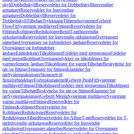
skyll
Dobbeltskyll
Reservedeler for Dobbeltskyll
Innvendige
armaturer
Reservedeler for Innvendige
armaturer
Dobbeltskyll
Reservedeler for
Dobbeltskyll
Tilbehør
Trykknapp
Tilførselssystemer
Geberit
FlowFit
Systemrør multilayer
Fittings
Reservedeler for
Fittings
Koblinger
Reduksjoner
Bend
T-rør
Innvendig
sirkulasjon
Reservedeler for Innvendig sirkulasjon
Overganger
uløselige
Overganger og forbindelser, løsbare
Reservedeler for
Overganger og forbindelser,
løsbare
Endedeksler
Tilkoblinger
Fordeler med gjengestuss
Fordeler
med presstilkobling
Overgangsstykker og tilkoblinger for
varmeelement, løsbare
Tilkoblinger for varme
Tilbehør
Beskyttelse for
rør og fittings
Tetninger for fittings
Klammer for
rør
Systempakninger
Skruesett til
flensforbindelser
Forbruksmateriell
Geberit PushFit
Systemrør
multilayer
Fittings
Tilkoblinger
Fordeler med gjengestuss
Tilkoblinger
for varme
Tilbehør
Beskyttelse for rør og fittings
Klammer for
rør
Systempakninger
Geberit Mepla
Systemrør multilayer
Systemrør
varme multilayer
Fittings
Reservedeler for
Fittings
Koblinger
Reservedeler for
Koblinger
Reduksjoner
Reservedeler for
Reduksjoner
Albue
Reservedeler for Albue
T-rør
Reservedeler for T-
rør
Innvendig sirkulasjon
Reservedeler for Innvendig
sirkulasjon
Overganger uløselige
Reservedeler for Overganger
uløselige
Overganger og forbindelser, løsbare
Reservedeler for