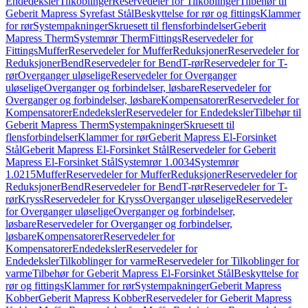
Endedeksler
Tilkoblinger
Reservedeler for Tilkoblinger
Tilbehør til
Geberit Mapress Syrefast Stål
Beskyttelse for rør og fittings
Klammer
for rør
Systempakninger
Skruesett til flensforbindelser
Geberit
Mapress Therm
Systemrør Therm
Fittings
Reservedeler for
Fittings
Muffer
Reservedeler for Muffer
Reduksjoner
Reservedeler for
Reduksjoner
Bend
Reservedeler for Bend
T-rør
Reservedeler for T-
rør
Overganger uløselige
Reservedeler for Overganger
uløselige
Overganger og forbindelser, løsbare
Reservedeler for
Overganger og forbindelser, løsbare
Kompensatorer
Reservedeler for
Kompensatorer
Endedeksler
Reservedeler for Endedeksler
Tilbehør til
Geberit Mapress Therm
Systempakninger
Skruesett til
flensforbindelser
Klammer for rør
Geberit Mapress El-Forsinket
Stål
Geberit Mapress El-Forsinket Stål
Reservedeler for Geberit
Mapress El-Forsinket Stål
Systemrør 1.0034
Systemrør
1.0215
Muffer
Reservedeler for Muffer
Reduksjoner
Reservedeler for
Reduksjoner
Bend
Reservedeler for Bend
T-rør
Reservedeler for T-
rør
Kryss
Reservedeler for Kryss
Overganger uløselige
Reservedeler
for Overganger uløselige
Overganger og forbindelser,
løsbare
Reservedeler for Overganger og forbindelser,
løsbare
Kompensatorer
Reservedeler for
Kompensatorer
Endedeksler
Reservedeler for
Endedeksler
Tilkoblinger for varme
Reservedeler for Tilkoblinger for
varme
Tilbehør for Geberit Mapress El-Forsinket Stål
Beskyttelse for
rør og fittings
Klammer for rør
Systempakninger
Geberit Mapress
Kobber
Geberit Mapress Kobber
Reservedeler for Geberit Mapress