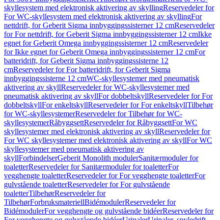
skyllesystem med elektronisk aktivering av skylling
Reservedeler for
For WC-skyllesystem med elektronisk aktivering av skylling
For
nettdrift, for Geberit Sigma innbyggingssisterner 12 cm
Reservedeler
for For nettdrift, for Geberit Sigma innbyggingssisterner 12 cm
Ikke
egnet for Geberit Omega innbyggingssisterner 12 cm
Reservedeler
for Ikke egnet for Geberit Omega innbyggingssisterner 12 cm
For
batteridrift, for Geberit Sigma innbyggingssisterne 12
cm
Reservedeler for For batteridrift, for Geberit Sigma
innbyggingssisterne 12 cm
WC-skyllesystemer med pneumatisk
aktivering av skyll
Reservedeler for WC-skyllesystemer med
pneumatisk aktivering av skyll
For dobbeltskyll
Reservedeler for For
dobbeltskyll
For enkeltskyll
Reservedeler for For enkeltskyll
Tilbehør
for WC-skyllesystemer
Reservedeler for Tilbehør for WC-
skyllesystemer
Råbyggsett
Reservedeler for Råbyggsett
For WC
skyllesystemer med elektronisk aktivering av skyll
Reservedeler for
For WC skyllesystemer med elektronisk aktivering av skyll
For WC
skyllesystemer med pneumatisk aktivering av
skyll
Forbindelser
Geberit Monolith moduler
Sanitærmoduler for
toaletter
Reservedeler for Sanitærmoduler for toaletter
For
vegghengte toaletter
Reservedeler for For vegghengte toaletter
For
gulvstående toaletter
Reservedeler for For gulvstående
toaletter
Tilbehør
Reservedeler for
Tilbehør
Forbruksmateriell
Bidémoduler
Reservedeler for
Bidémoduler
For vegghengte og gulvstående bidéer
Reservedeler for
For vegghengte og gulvstående bidéer
Urinaler
Urinaler, spyledrift,