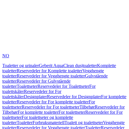
NO
Toaletter og urinaler
Geberit AquaClean dusjtoaletter
Komplette
toaletter
Reservedeler for Komplette toaletter
Vegghengte
toaletter
Reservedeler for Vegghengte toaletter
Gulvstående
toaletter
Reservedeler for Gulvstående
toaletter
Toalettseter
Reservedeler for Toalettseter
For
toalettskåler
Reservedeler for For
toalettskåler
Designplater
Reservedeler for Designplater
For komplette
toaletter
Reservedeler for For komplette toaletter
For
toalettseter
Reservedeler for For toalettseter
Tilbehør
Reservedeler for
Tilbehør
For komplette toaletter
For toalettseter
Reservedeler for For
toalettseter
For toalettseter og komplette
toaletter
Toaletter
Forbruksmateriell
Toalett og toalettseter
Vegghengte
toaletter
Reservedeler for Vegghengte toaletter
Toaletter
Reservedeler