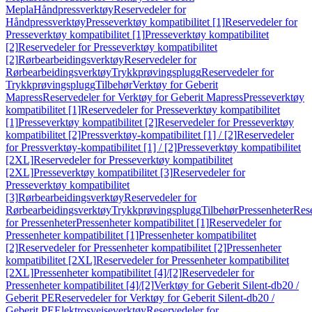
Mepla
Håndpressverktøy
Reservedeler for
Håndpressverktøy
Presseverktøy kompatibilitet [1]
Reservedeler for
Presseverktøy kompatibilitet [1]
Presseverktøy kompatibilitet
[2]
Reservedeler for Presseverktøy kompatibilitet
[2]
Rørbearbeidingsverktøy
Reservedeler for
Rørbearbeidingsverktøy
Trykkprøvingsplugg
Reservedeler for
Trykkprøvingsplugg
Tilbehør
Verktøy for Geberit
Mapress
Reservedeler for Verktøy for Geberit Mapress
Presseverktøy
kompatibilitet [1]
Reservedeler for Presseverktøy kompatibilitet
[1]
Presseverktøy kompatibilitet [2]
Reservedeler for Presseverktøy
kompatibilitet [2]
Pressverktøy-kompatibilitet [1] / [2]
Reservedeler
for Pressverktøy-kompatibilitet [1] / [2]
Presseverktøy kompatibilitet
[2XL]
Reservedeler for Presseverktøy kompatibilitet
[2XL]
Presseverktøy kompatibilitet [3]
Reservedeler for
Presseverktøy kompatibilitet
[3]
Rørbearbeidingsverktøy
Reservedeler for
Rørbearbeidingsverktøy
Trykkprøvingsplugg
Tilbehør
Pressenheter
Res
for Pressenheter
Pressenheter kompatibilitet [1]
Reservedeler for
Pressenheter kompatibilitet [1]
Pressenheter kompatibilitet
[2]
Reservedeler for Pressenheter kompatibilitet [2]
Pressenheter
kompatibilitet [2XL]
Reservedeler for Pressenheter kompatibilitet
[2XL]
Pressenheter kompatibilitet [4]/[2]
Reservedeler for
Pressenheter kompatibilitet [4]/[2]
Verktøy for Geberit Silent-db20 /
Geberit PE
Reservedeler for Verktøy for Geberit Silent-db20 /
Geberit PE
Elektrosveiseverktøy
Reservedeler for