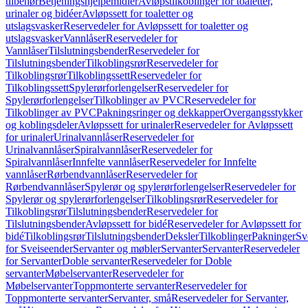
tilbehør
Betjeningshjelpemidler
Avløpstilkoblinger for toaletter,
urinaler og bidéer
Avløpssett for toaletter og
utslagsvasker
Reservedeler for Avløpssett for toaletter og
utslagsvasker
Vannlåser
Reservedeler for
Vannlåser
Tilslutningsbender
Reservedeler for
Tilslutningsbender
Tilkoblingsrør
Reservedeler for
Tilkoblingsrør
Tilkoblingssett
Reservedeler for
Tilkoblingssett
Spylerørforlengelser
Reservedeler for
Spylerørforlengelser
Tilkoblinger av PVC
Reservedeler for
Tilkoblinger av PVC
Pakningsringer og dekkapper
Overgangsstykker
og koblingsdeler
Avløpssett for urinaler
Reservedeler for Avløpssett
for urinaler
Urinalvannlåser
Reservedeler for
Urinalvannlåser
Spiralvannlåser
Reservedeler for
Spiralvannlåser
Innfelte vannlåser
Reservedeler for Innfelte
vannlåser
Rørbendvannlåser
Reservedeler for
Rørbendvannlåser
Spylerør og spylerørforlengelser
Reservedeler for
Spylerør og spylerørforlengelser
Tilkoblingsrør
Reservedeler for
Tilkoblingsrør
Tilslutningsbender
Reservedeler for
Tilslutningsbender
Avløpssett for bidé
Reservedeler for Avløpssett for
bidé
Tilkoblingsrør
Tilslutningsbender
Deksler
Tilkoblinger
Pakninger
Sv
for Sveiseender
Servanter og møbler
Servanter
Servanter
Reservedeler
for Servanter
Doble servanter
Reservedeler for Doble
servanter
Møbelservanter
Reservedeler for
Møbelservanter
Toppmonterte servanter
Reservedeler for
Toppmonterte servanter
Servanter, små
Reservedeler for Servanter,