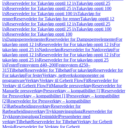
l/s
Reservedeler for Takavløp opptil 12 l/s
Takavløp opptil 25
l/s
Reservedeler for Takavløp opptil 25 l/s
Takavløp oppti 100
l/s
Reservedeler for Takavløp oppti 100 l/s
Takavløp for
renner
Reservedeler for Takavløp for renner
Takavløp opptil 12
l/s
Reservedeler for Takavløp opptil 12 l/s
Takavløp opptil 25
l/s
Reservedeler for Takavløp opptil 25 l/s
Takavløp oppti 100
l/s
Reservedeler for Takavløp oppti 100
l/s
Dampsperreelementer
Reservedeler for Dampsperreelementer
For
takavløp oppti 12 l/s
Reservedeler for For takavløp oppti 12 l/s
For
takavløp oppti 25 l/s
Nødoverløp
Reservedeler for Nødoverløp
For
takavløp oppti 12 l/s
Reservedeler for For takavløp oppti 12 l/s
For
takavløp oppti 25 l/s
Reservedeler for For takavløp oppti 25
l/s
Fester
Festesystem d40–200
Festesystem d250–
315
Tilbehør
Reservedeler for Tilbehør
For takavløp
Reservedeler for
For takavløp
For fester
Verktøy, nettverkskomponenter og
programvare
Verktøy
Verktøy til Geberit FlowFit
Reservedeler for
Verktøy til Geberit FlowFit
Manuelle pressverktøy
Reservedeler for
Manuelle pressverktøy
Pressverktøy – kompatibilitet [1]
Reservedeler
for Pressverktøy – kompatibilitet [1]
Pressverktøy – kompatibilitet
[2]
Reservedeler for Pressverktøy – kompatibilitet
[2]
Rørbearbeidingsverktøy
Reservedeler for
Rørbearbeidingsverktøy
Trykkprøvingsplugg
Reservedeler for
Trykkprøvingsplugg
Testmiddel
Pressenheter med
verktøy
Tilbehør
Reservedeler for Tilbehør
Verktøy for Geberit
Mepla
Reservedeler for Verktøy for Geberit