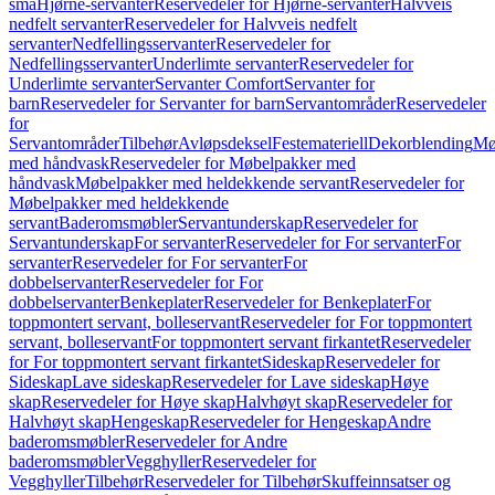
små
Hjørne-servanter
Reservedeler for Hjørne-servanter
Halvveis
nedfelt servanter
Reservedeler for Halvveis nedfelt
servanter
Nedfellingsservanter
Reservedeler for
Nedfellingsservanter
Underlimte servanter
Reservedeler for
Underlimte servanter
Servanter Comfort
Servanter for
barn
Reservedeler for Servanter for barn
Servantområder
Reservedeler
for
Servantområder
Tilbehør
Avløpsdeksel
Festemateriell
Dekorblending
Mø
med håndvask
Reservedeler for Møbelpakker med
håndvask
Møbelpakker med heldekkende servant
Reservedeler for
Møbelpakker med heldekkende
servant
Baderomsmøbler
Servantunderskap
Reservedeler for
Servantunderskap
For servanter
Reservedeler for For servanter
For
servanter
Reservedeler for For servanter
For
dobbelservanter
Reservedeler for For
dobbelservanter
Benkeplater
Reservedeler for Benkeplater
For
toppmontert servant, bolleservant
Reservedeler for For toppmontert
servant, bolleservant
For toppmontert servant firkantet
Reservedeler
for For toppmontert servant firkantet
Sideskap
Reservedeler for
Sideskap
Lave sideskap
Reservedeler for Lave sideskap
Høye
skap
Reservedeler for Høye skap
Halvhøyt skap
Reservedeler for
Halvhøyt skap
Hengeskap
Reservedeler for Hengeskap
Andre
baderomsmøbler
Reservedeler for Andre
baderomsmøbler
Vegghyller
Reservedeler for
Vegghyller
Tilbehør
Reservedeler for Tilbehør
Skuffeinnsatser og