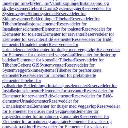
Innebygd røravbryter
T-rør
Vanntilkoplinger
Installasjons- og
skyllesystemer
Geberit Duofix
Systemvegger
Reservedeler for
Systemvegger
Skinnesystemer
Reservedeler for
Skinnesystemer
Bekledninger
Tilbehør
Reservedeler for
Tilbehør
Installasjonselementer
Reservedeler for
Installasjonselementer
Elementer for toaletter
Reservedeler for
Elementer for toaletter
Elementer for servanter
Reservedeler for
Elementer for servanter
Bidé-elementer
Reservedeler for Bidé-
elementer
Urinalelementer
Reservedeler for
Urinalelementer
Elementer for dusjer med veggavløp
Reservedeler
for Elementer for dusjer med veggavløp
Elementer for dusjer og
badekar
Elementer for konsoller
Tilbehør
Reservedeler for
Tilbehør
Geberit GIS
Systemvegger
Reservedeler for
Systemvegger
Skinnesystemer
Tilbehør for prefabrikerte
elementer
Reservedeler for Tilbehør for prefabrikerte
elementer
Tilbehør for
lydisolering
Bekledninger
Installasjonselementer
Reservedeler for
Installasjonselementer
Elementer for servanter
Reservedeler for
Elementer for servanter
Bidé-elementer
Reservedeler for Bidé-
elementer
Urinalelementer
Reservedeler for
Urinalelementer
Elementer for dusjer med veggavløp
Reservedeler
for Elementer for dusjer med veggavløp
Elementer for
dusjer
Elementer for armaturer og apparater
Reservedeler for
Elementer for armaturer og apparater
Elementer for vaske- og
oppvaskmaskiner
Reservedeler for Elementer for vaske- og