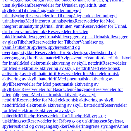
uten skyllekant
Reservedeler for Urinaler, spyledrift, uten
skyllekant
Til utenpåliggende eller innbygd
urinalstyring
Reservedeler for Til utenpåliggende eller innbygd
urinalstyring
Med integrert urinalstyring
Reservedeler for Med
integrert urinalstyring
Urinal, drift uten vann
Reservedeler for Urinal,
drift uten vann
Uten lokk
Reservedeler for Uten
lokk
Urinalskillevegger
Urinalskillevegger av plast
Urinalskillevegger
av glass
Tilbehør
Reservedeler for Tilbehør
Vannlåser og
vannlåstilbehør
Spylerør, spylerørsbend og
overgangsstykker
Reservedeler for Spylerør, spylerørsbend og
overgangsstykker
Festemateriell
Avløpsventiler
Vannfordeler
Urinalstyr
for Innfelt
Med elektronisk aktivering av skyll, nettdrift
Reservedeler
for Med elektronisk aktivering av skyll, nettdrift
Med elektronisk
aktivering av skyll, batteridrift
Reservedeler for Med elektronisk
aktivering av skyll, batteridrift
Med pneumatisk aktivering av
skyll
Reservedeler for Med pneumatisk aktivering av
skyll
Basic
Reservedeler for Basic
Utenpåliggende
Reservedeler for
Utenpåliggende
Med elektronisk aktivering av skyll,
nettdrift
Reservedeler for Med elektronisk aktivering av skyll,
nettdrift
Med elektronisk aktivering av skyll, batteridrift
Reservedeler
for Med elektronisk aktivering av skyll,
batteridrift
Tilbehør
Reservedeler for Tilbehør
Råbygg- og
utskiftingssett
Reservedeler for Råbygg- og utskiftingssett
Spylerør,
spylerørsbend og overgangsstykker
Deksler
Integrerte styringer
Annet