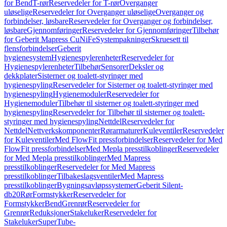
for Bend
T-rør
Reservedeler for T-rør
Overganger
uløselige
Reservedeler for Overganger uløselige
Overganger og
forbindelser, løsbare
Reservedeler for Overganger og forbindelser,
løsbare
Gjennomføringer
Reservedeler for Gjennomføringer
Tilbehør
for Geberit Mapress CuNiFe
Systempakninger
Skruesett til
flensforbindelser
Geberit
hygienesystem
Hygienespylerenheter
Reservedeler for
Hygienespylerenheter
Tilbehør
Sensorer
Deksler og
dekkplater
Sisterner og toalett-styringer med
hygienespyling
Reservedeler for Sisterner og toalett-styringer med
hygienespyling
Hygienemoduler
Reservedeler for
Hygienemoduler
Tilbehør til sisterner og toalett-styringer med
hygienespyling
Reservedeler for Tilbehør til sisterner og toalett-
styringer med hygienespyling
Nettdel
Reservedeler for
Nettdel
Nettverkskomponenter
Rørarmaturer
Kuleventiler
Reservedeler
for Kuleventiler
Med FlowFit pressforbindelser
Reservedeler for Med
FlowFit pressforbindelser
Med Mepla presstilkoblinger
Reservedeler
for Med Mepla presstilkoblinger
Med Mapress
presstilkoblinger
Reservedeler for Med Mapress
presstilkoblinger
Tilbakeslagsventiler
Med Mapress
presstilkoblinger
Bygningsavløpssystemer
Geberit Silent-
db20
Rør
Formstykker
Reservedeler for
Formstykker
Bend
Grenrør
Reservedeler for
Grenrør
Reduksjoner
Stakeluker
Reservedeler for
Stakeluker
SuperTube-