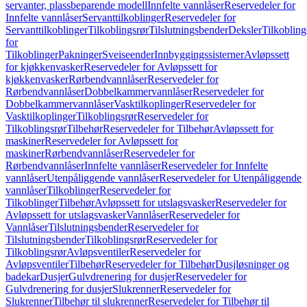
servanter, plassbeparende modell
Innfelte vannlåser
Reservedeler for
Innfelte vannlåser
Servanttilkoblinger
Reservedeler for
Servanttilkoblinger
Tilkoblingsrør
Tilslutningsbender
Deksler
Tilkobling
for
Tilkoblinger
Pakninger
Sveiseender
Innbyggingssisterner
Avløpssett
for kjøkkenvasker
Reservedeler for Avløpssett for
kjøkkenvasker
Rørbendvannlåser
Reservedeler for
Rørbendvannlåser
Dobbelkammervannlåser
Reservedeler for
Dobbelkammervannlåser
Vasktilkoplinger
Reservedeler for
Vasktilkoplinger
Tilkoblingsrør
Reservedeler for
Tilkoblingsrør
Tilbehør
Reservedeler for Tilbehør
Avløpssett for
maskiner
Reservedeler for Avløpssett for
maskiner
Rørbendvannlåser
Reservedeler for
Rørbendvannlåser
Innfelte vannlåser
Reservedeler for Innfelte
vannlåser
Utenpåliggende vannlåser
Reservedeler for Utenpåliggende
vannlåser
Tilkoblinger
Reservedeler for
Tilkoblinger
Tilbehør
Avløpssett for utslagsvasker
Reservedeler for
Avløpssett for utslagsvasker
Vannlåser
Reservedeler for
Vannlåser
Tilslutningsbender
Reservedeler for
Tilslutningsbender
Tilkoblingsrør
Reservedeler for
Tilkoblingsrør
Avløpsventiler
Reservedeler for
Avløpsventiler
Tilbehør
Reservedeler for Tilbehør
Dusjløsninger og
badekar
Dusjer
Gulvdrenering for dusjer
Reservedeler for
Gulvdrenering for dusjer
Slukrenner
Reservedeler for
Slukrenner
Tilbehør til slukrenner
Reservedeler for Tilbehør til