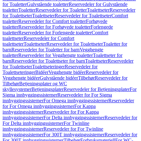
for Toaletter
Gulvstående toaletter
Reservedeler for Gulvstående
toaletter
Toaletter
Reservedeler for Toaletter
Toalettseter
Reservedeler
for Toalettseter
Toalettseter
Reservedeler for Toalettseter
Comfort
toaletter
Reservedeler for Comfort toaletter
Forhøyede
toaletter
Reservedeler for Forhøyede toaletter
Forlengede
toaletter
Reservedeler for Forlengede toaletter
Comfort
toalettseter
Reservedeler for Comfort
toalettseter
Toalettseter
Reservedeler for Toalettseter
Toaletter for
barn
Reservedeler for Toaletter for barn
Vegghengte
toaletter
Reservedeler for Vegghengte toaletter
Toalettseter for
barn
Reservedeler for Toalettseter for barn
Toalettseter
Reservedeler
for Toalettseter
Toalettseteringer
Reservedeler for
Toalettseteringer
Bidéer
Vegghengte bidéer
Reservedeler for
Vegghengte bidéer
Gulvstående bidéer
Tilbehør
Reservedeler for
Tilbehør
Betjeningsplater og WC
skyllesystemer
Betjeningsplater
Reservedeler for Betjeningsplater
For
Sigma innbyggingssisterner
Reservedeler for For Sigma
innbyggingssisterner
For Omega innbyggingssisterner
Reservedeler
for For Omega innbyggingssisterner
For Kappa
innbyggingssisterner
Reservedeler for For Kappa
innbyggingssisterner
For Delta innbyggingssisterner
Reservedeler for
For Delta innbyggingssisterner
For Twinline
innbyggingssisterner
Reservedeler for For Twinline
innbyggingssisterner
For 300T innbyggingssisterner
Reservedeler for
For 300T innbyggingssisterner
Tilbehør
Forbruksmateriell
For WC-