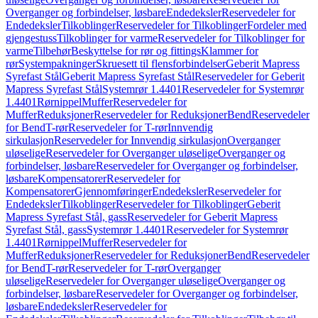
Overganger og forbindelser, løsbare
Endedeksler
Reservedeler for
Endedeksler
Tilkoblinger
Reservedeler for Tilkoblinger
Fordeler med
gjengestuss
Tilkoblinger for varme
Reservedeler for Tilkoblinger for
varme
Tilbehør
Beskyttelse for rør og fittings
Klammer for
rør
Systempakninger
Skruesett til flensforbindelser
Geberit Mapress
Syrefast Stål
Geberit Mapress Syrefast Stål
Reservedeler for Geberit
Mapress Syrefast Stål
Systemrør 1.4401
Reservedeler for Systemrør
1.4401
Rørnippel
Muffer
Reservedeler for
Muffer
Reduksjoner
Reservedeler for Reduksjoner
Bend
Reservedeler
for Bend
T-rør
Reservedeler for T-rør
Innvendig
sirkulasjon
Reservedeler for Innvendig sirkulasjon
Overganger
uløselige
Reservedeler for Overganger uløselige
Overganger og
forbindelser, løsbare
Reservedeler for Overganger og forbindelser,
løsbare
Kompensatorer
Reservedeler for
Kompensatorer
Gjennomføringer
Endedeksler
Reservedeler for
Endedeksler
Tilkoblinger
Reservedeler for Tilkoblinger
Geberit
Mapress Syrefast Stål, gass
Reservedeler for Geberit Mapress
Syrefast Stål, gass
Systemrør 1.4401
Reservedeler for Systemrør
1.4401
Rørnippel
Muffer
Reservedeler for
Muffer
Reduksjoner
Reservedeler for Reduksjoner
Bend
Reservedeler
for Bend
T-rør
Reservedeler for T-rør
Overganger
uløselige
Reservedeler for Overganger uløselige
Overganger og
forbindelser, løsbare
Reservedeler for Overganger og forbindelser,
løsbare
Endedeksler
Reservedeler for