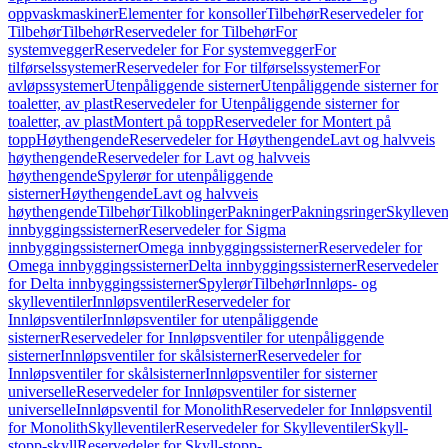
oppvaskmaskiner
Elementer for konsoller
Tilbehør
Reservedeler for
Tilbehør
Tilbehør
Reservedeler for Tilbehør
For
systemvegger
Reservedeler for For systemvegger
For
tilførselssystemer
Reservedeler for For tilførselssystemer
For
avløpssystemer
Utenpåliggende sisterner
Utenpåliggende sisterner for
toaletter, av plast
Reservedeler for Utenpåliggende sisterner for
toaletter, av plast
Montert på topp
Reservedeler for Montert på
topp
Høythengende
Reservedeler for Høythengende
Lavt og halvveis
høythengende
Reservedeler for Lavt og halvveis
høythengende
Spylerør for utenpåliggende
sisterner
Høythengende
Lavt og halvveis
høythengende
Tilbehør
Tilkoblinger
Pakninger
Pakningsringer
Skylleven
innbyggingssisterner
Reservedeler for Sigma
innbyggingssisterner
Omega innbyggingssisterner
Reservedeler for
Omega innbyggingssisterner
Delta innbyggingssisterner
Reservedeler
for Delta innbyggingssisterner
Spylerør
Tilbehør
Innløps- og
skylleventiler
Innløpsventiler
Reservedeler for
Innløpsventiler
Innløpsventiler for utenpåliggende
sisterner
Reservedeler for Innløpsventiler for utenpåliggende
sisterner
Innløpsventiler for skålsisterner
Reservedeler for
Innløpsventiler for skålsisterner
Innløpsventiler for sisterner
universelle
Reservedeler for Innløpsventiler for sisterner
universelle
Innløpsventil for Monolith
Reservedeler for Innløpsventil
for Monolith
Skylleventiler
Reservedeler for Skylleventiler
Skyll-
stopp-skyll
Reservedeler for Skyll-stopp-