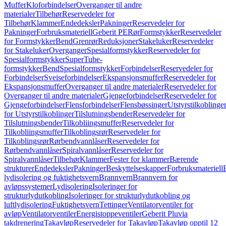
Muffer
Kloforbindelser
Overganger til andre
materialer
Tilbehør
Reservedeler for
Tilbehør
Klammer
Endedeksler
Pakninger
Reservedeler for
Pakninger
Forbruksmateriell
Geberit PE
Rør
Formstykker
Reservedeler
for Formstykker
Bend
Grenrør
Reduksjoner
Stakeluker
Reservedeler
for Stakeluker
Overganger
Spesialformstykker
Reservedeler for
Spesialformstykker
SuperTube-
formstykker
Bend
Spesialformstykker
Forbindelser
Reservedeler for
Forbindelser
Sveiseforbindelser
Ekspansjonsmuffer
Reservedeler for
Ekspansjonsmuffer
Overganger til andre materialer
Reservedeler for
Overganger til andre materialer
Gjengeforbindelser
Reservedeler for
Gjengeforbindelser
Flensforbindelser
Flensbøssinger
Utstyrstilkoblinge
for Utstyrstilkoblinger
Tilslutningsbender
Reservedeler for
Tilslutningsbender
Tilkobliingsmuffer
Reservedeler for
Tilkobliingsmuffer
Tilkoblingsrør
Reservedeler for
Tilkoblingsrør
Rørbendvannlåser
Reservedeler for
Rørbendvannlåser
Spiralvannlåser
Reservedeler for
Spiralvannlåser
Tilbehør
Klammer
Fester for klammer
Bærende
strukturer
Endedeksler
Pakninger
Beskyttelseskapper
Forbruksmateriell
lydisolering og fuktighetsvern
Brannvern
Brannvern for
avløpssystemer
Lydisolering
Isoleringer for
strukturlydutkobling
Isoleringer for strukturlydutkobling og
luftlydisolering
Fuktighetsvern
Tettinger
Ventilatorventiler for
avløp
Ventilatorventiler
Energistoppeventiler
Geberit Pluvia
takdrenering
Takavløp
Reservedeler for Takavløp
Takavløp opptil 12