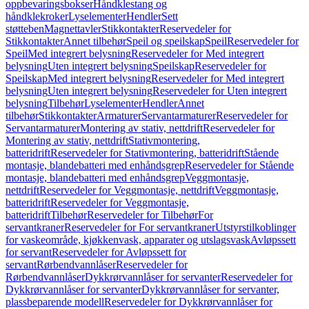
oppbevaringsbokser
Håndklestang og
håndklekroker
Lyselementer
Hendler
Sett
støtteben
Magnettavler
Stikkontakter
Reservedeler for
Stikkontakter
Annet tilbehør
Speil og speilskap
Speil
Reservedeler for
Speil
Med integrert belysning
Reservedeler for Med integrert
belysning
Uten integrert belysning
Speilskap
Reservedeler for
Speilskap
Med integrert belysning
Reservedeler for Med integrert
belysning
Uten integrert belysning
Reservedeler for Uten integrert
belysning
Tilbehør
Lyselementer
Hendler
Annet
tilbehør
Stikkontakter
Armaturer
Servantarmaturer
Reservedeler for
Servantarmaturer
Montering av stativ, nettdrift
Reservedeler for
Montering av stativ, nettdrift
Stativmontering,
batteridrift
Reservedeler for Stativmontering, batteridrift
Stående
montasje, blandebatteri med enhåndsgrep
Reservedeler for Stående
montasje, blandebatteri med enhåndsgrep
Veggmontasje,
nettdrift
Reservedeler for Veggmontasje, nettdrift
Veggmontasje,
batteridrift
Reservedeler for Veggmontasje,
batteridrift
Tilbehør
Reservedeler for Tilbehør
For
servantkraner
Reservedeler for For servantkraner
Utstyrstilkoblinger
for vaskeområde, kjøkkenvask, apparater og utslagsvask
Avløpssett
for servant
Reservedeler for Avløpssett for
servant
Rørbendvannlåser
Reservedeler for
Rørbendvannlåser
Dykkrørvannlåser for servanter
Reservedeler for
Dykkrørvannlåser for servanter
Dykkrørvannlåser for servanter,
plassbeparende modell
Reservedeler for Dykkrørvannlåser for