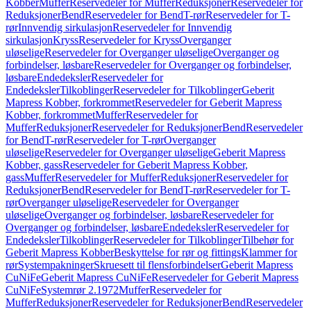
Kobber
Muffer
Reservedeler for Muffer
Reduksjoner
Reservedeler for
Reduksjoner
Bend
Reservedeler for Bend
T-rør
Reservedeler for T-
rør
Innvendig sirkulasjon
Reservedeler for Innvendig
sirkulasjon
Kryss
Reservedeler for Kryss
Overganger
uløselige
Reservedeler for Overganger uløselige
Overganger og
forbindelser, løsbare
Reservedeler for Overganger og forbindelser,
løsbare
Endedeksler
Reservedeler for
Endedeksler
Tilkoblinger
Reservedeler for Tilkoblinger
Geberit
Mapress Kobber, forkrommet
Reservedeler for Geberit Mapress
Kobber, forkrommet
Muffer
Reservedeler for
Muffer
Reduksjoner
Reservedeler for Reduksjoner
Bend
Reservedeler
for Bend
T-rør
Reservedeler for T-rør
Overganger
uløselige
Reservedeler for Overganger uløselige
Geberit Mapress
Kobber, gass
Reservedeler for Geberit Mapress Kobber,
gass
Muffer
Reservedeler for Muffer
Reduksjoner
Reservedeler for
Reduksjoner
Bend
Reservedeler for Bend
T-rør
Reservedeler for T-
rør
Overganger uløselige
Reservedeler for Overganger
uløselige
Overganger og forbindelser, løsbare
Reservedeler for
Overganger og forbindelser, løsbare
Endedeksler
Reservedeler for
Endedeksler
Tilkoblinger
Reservedeler for Tilkoblinger
Tilbehør for
Geberit Mapress Kobber
Beskyttelse for rør og fittings
Klammer for
rør
Systempakninger
Skruesett til flensforbindelser
Geberit Mapress
CuNiFe
Geberit Mapress CuNiFe
Reservedeler for Geberit Mapress
CuNiFe
Systemrør 2.1972
Muffer
Reservedeler for
Muffer
Reduksjoner
Reservedeler for Reduksjoner
Bend
Reservedeler