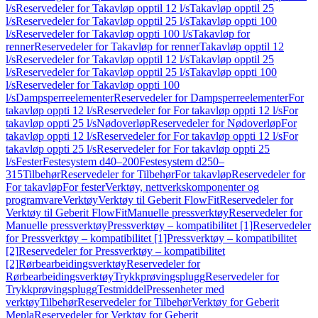
l/s
Reservedeler for Takavløp opptil 12 l/s
Takavløp opptil 25
l/s
Reservedeler for Takavløp opptil 25 l/s
Takavløp oppti 100
l/s
Reservedeler for Takavløp oppti 100 l/s
Takavløp for
renner
Reservedeler for Takavløp for renner
Takavløp opptil 12
l/s
Reservedeler for Takavløp opptil 12 l/s
Takavløp opptil 25
l/s
Reservedeler for Takavløp opptil 25 l/s
Takavløp oppti 100
l/s
Reservedeler for Takavløp oppti 100
l/s
Dampsperreelementer
Reservedeler for Dampsperreelementer
For
takavløp oppti 12 l/s
Reservedeler for For takavløp oppti 12 l/s
For
takavløp oppti 25 l/s
Nødoverløp
Reservedeler for Nødoverløp
For
takavløp oppti 12 l/s
Reservedeler for For takavløp oppti 12 l/s
For
takavløp oppti 25 l/s
Reservedeler for For takavløp oppti 25
l/s
Fester
Festesystem d40–200
Festesystem d250–
315
Tilbehør
Reservedeler for Tilbehør
For takavløp
Reservedeler for
For takavløp
For fester
Verktøy, nettverkskomponenter og
programvare
Verktøy
Verktøy til Geberit FlowFit
Reservedeler for
Verktøy til Geberit FlowFit
Manuelle pressverktøy
Reservedeler for
Manuelle pressverktøy
Pressverktøy – kompatibilitet [1]
Reservedeler
for Pressverktøy – kompatibilitet [1]
Pressverktøy – kompatibilitet
[2]
Reservedeler for Pressverktøy – kompatibilitet
[2]
Rørbearbeidingsverktøy
Reservedeler for
Rørbearbeidingsverktøy
Trykkprøvingsplugg
Reservedeler for
Trykkprøvingsplugg
Testmiddel
Pressenheter med
verktøy
Tilbehør
Reservedeler for Tilbehør
Verktøy for Geberit
Mepla
Reservedeler for Verktøy for Geberit