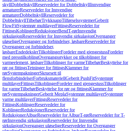
skyll
Dobbeltskyll
Reservedeler for Dobbeltskyll
Innvendige
armaturer
Reservedeler for Innvendige
armaturer
Dobbeltskyll
Reservedeler for
Dobbeltskyll
Tilbehør
Trykknapp
Tilførselssystemer
Geberit
FlowFit
Systemrør multilayer
Fittings
Reservedeler for
Fittings
Koblinger
Reduksjoner
Bend
T-rør
Innvendig
sirkulasjon
Reservedeler for Innvendig sirkulasjon
Overganger
uløselige
Overganger og forbindelser, løsbare
Reservedeler for
Overganger og forbindelser,
løsbare
Endedeksler
Tilkoblinger
Fordeler med gjengestuss
Fordeler
med presstilkobling
Overgangsstykker og tilkoblinger for
varmeelement, løsbare
Tilkoblinger for varme
Tilbehør
Beskyttelse for
rør og fittings
Tetninger for fittings
Klammer for
rør
Systempakninger
Skruesett til
flensforbindelser
Forbruksmateriell
Geberit PushFit
Systemrør
multilayer
Fittings
Tilkoblinger
Fordeler med gjengestuss
Tilkoblinger
for varme
Tilbehør
Beskyttelse for rør og fittings
Klammer for
rør
Systempakninger
Geberit Mepla
Systemrør multilayer
Systemrør
varme multilayer
Fittings
Reservedeler for
Fittings
Koblinger
Reservedeler for
Koblinger
Reduksjoner
Reservedeler for
Reduksjoner
Albue
Reservedeler for Albue
T-rør
Reservedeler for T-
rør
Innvendig sirkulasjon
Reservedeler for Innvendig
sirkulasjon
Overganger uløselige
Reservedeler for Overganger
uløselige
Overganger og forbindelser, løsbare
Reservedeler for