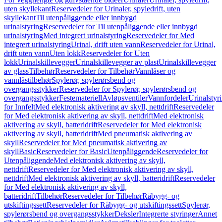
uten skyllekant
Reservedeler for Urinaler, spyledrift, uten
skyllekant
Til utenpåliggende eller innbygd
urinalstyring
Reservedeler for Til utenpåliggende eller innbygd
urinalstyring
Med integrert urinalstyring
Reservedeler for Med
integrert urinalstyring
Urinal, drift uten vann
Reservedeler for Urinal,
drift uten vann
Uten lokk
Reservedeler for Uten
lokk
Urinalskillevegger
Urinalskillevegger av plast
Urinalskillevegger
av glass
Tilbehør
Reservedeler for Tilbehør
Vannlåser og
vannlåstilbehør
Spylerør, spylerørsbend og
overgangsstykker
Reservedeler for Spylerør, spylerørsbend og
overgangsstykker
Festemateriell
Avløpsventiler
Vannfordeler
Urinalstyr
for Innfelt
Med elektronisk aktivering av skyll, nettdrift
Reservedeler
for Med elektronisk aktivering av skyll, nettdrift
Med elektronisk
aktivering av skyll, batteridrift
Reservedeler for Med elektronisk
aktivering av skyll, batteridrift
Med pneumatisk aktivering av
skyll
Reservedeler for Med pneumatisk aktivering av
skyll
Basic
Reservedeler for Basic
Utenpåliggende
Reservedeler for
Utenpåliggende
Med elektronisk aktivering av skyll,
nettdrift
Reservedeler for Med elektronisk aktivering av skyll,
nettdrift
Med elektronisk aktivering av skyll, batteridrift
Reservedeler
for Med elektronisk aktivering av skyll,
batteridrift
Tilbehør
Reservedeler for Tilbehør
Råbygg- og
utskiftingssett
Reservedeler for Råbygg- og utskiftingssett
Spylerør,
spylerørsbend og overgangsstykker
Deksler
Integrerte styringer
Annet