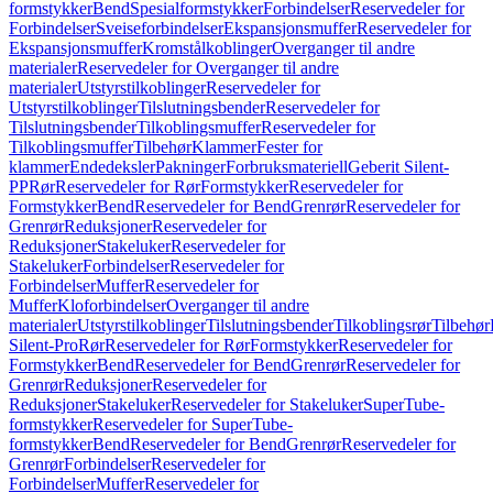
formstykker
Bend
Spesialformstykker
Forbindelser
Reservedeler for
Forbindelser
Sveiseforbindelser
Ekspansjonsmuffer
Reservedeler for
Ekspansjonsmuffer
Kromstålkoblinger
Overganger til andre
materialer
Reservedeler for Overganger til andre
materialer
Utstyrstilkoblinger
Reservedeler for
Utstyrstilkoblinger
Tilslutningsbender
Reservedeler for
Tilslutningsbender
Tilkoblingsmuffer
Reservedeler for
Tilkoblingsmuffer
Tilbehør
Klammer
Fester for
klammer
Endedeksler
Pakninger
Forbruksmateriell
Geberit Silent-
PP
Rør
Reservedeler for Rør
Formstykker
Reservedeler for
Formstykker
Bend
Reservedeler for Bend
Grenrør
Reservedeler for
Grenrør
Reduksjoner
Reservedeler for
Reduksjoner
Stakeluker
Reservedeler for
Stakeluker
Forbindelser
Reservedeler for
Forbindelser
Muffer
Reservedeler for
Muffer
Kloforbindelser
Overganger til andre
materialer
Utstyrstilkoblinger
Tilslutningsbender
Tilkoblingsrør
Tilbehør
Silent-Pro
Rør
Reservedeler for Rør
Formstykker
Reservedeler for
Formstykker
Bend
Reservedeler for Bend
Grenrør
Reservedeler for
Grenrør
Reduksjoner
Reservedeler for
Reduksjoner
Stakeluker
Reservedeler for Stakeluker
SuperTube-
formstykker
Reservedeler for SuperTube-
formstykker
Bend
Reservedeler for Bend
Grenrør
Reservedeler for
Grenrør
Forbindelser
Reservedeler for
Forbindelser
Muffer
Reservedeler for