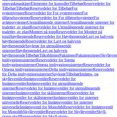
oppvaskmaskiner
Elementer for konsoller
Tilbehør
Reservedeler for
Tilbehør
Tilbehør
Reservedeler for Tilbehør
For
systemvegger
Reservedeler for For systemvegger
For
tilførselssystemer
Reservedeler for For tilførselssystemer
For
avløpssystemer
Utenpåliggende sisterner
Utenpåliggende sisterner for
toaletter, av plast
Reservedeler for Utenpåliggende sisterner for
toaletter, av plast
Montert på topp
Reservedeler for Montert på
topp
Høythengende
Reservedeler for Høythengende
Lavt og halvveis
høythengende
Reservedeler for Lavt og halvveis
høythengende
Spylerør for utenpåliggende
sisterner
Høythengende
Lavt og halvveis
høythengende
Tilbehør
Tilkoblinger
Pakninger
Pakningsringer
Skylleven
innbyggingssisterner
Reservedeler for Sigma
innbyggingssisterner
Omega innbyggingssisterner
Reservedeler for
Omega innbyggingssisterner
Delta innbyggingssisterner
Reservedeler
for Delta innbyggingssisterner
Spylerør
Tilbehør
Innløps- og
skylleventiler
Innløpsventiler
Reservedeler for
Innløpsventiler
Innløpsventiler for utenpåliggende
sisterner
Reservedeler for Innløpsventiler for utenpåliggende
sisterner
Innløpsventiler for skålsisterner
Reservedeler for
Innløpsventiler for skålsisterner
Innløpsventiler for sisterner
universelle
Reservedeler for Innløpsventiler for sisterner
universelle
Innløpsventil for Monolith
Reservedeler for Innløpsventil
for Monolith
Skylleventiler
Reservedeler for Skylleventiler
Skyll-
stopp-skyll
Reservedeler for Skyll-stopp-