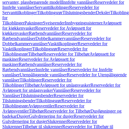
servanter, plassbeparende modell
Innfelte vannlåser
Reservedeler for
Innfelte vannlåser
Servanttilkoblinger
Reservedeler for
Servanttilkoblinger
Tilkoblingsrør
Tilslutningsbender
Deksler
Tilkobling
for
Tilkoblinger
Pakninger
Sveiseender
Innbyggingssisterner
Avløpssett
for kjøkkenvasker
Reservedeler for Avløpssett for
kjøkkenvasker
Rørbendvannlåser
Reservedeler for
Rørbendvannlåser
Dobbelkammervannlåser
Reservedeler for
Dobbelkammervannlåser
Vasktilkoplinger
Reservedeler for
Vasktilkoplinger
Tilkoblingsrør
Reservedeler for
Tilkoblingsrør
Tilbehør
Reservedeler for Tilbehør
Avløpssett for
maskiner
Reservedeler for Avløpssett for
maskiner
Rørbendvannlåser
Reservedeler for
Rørbendvannlåser
Innfelte vannlåser
Reservedeler for Innfelte
vannlåser
Utenpåliggende vannlåser
Reservedeler for Utenpåliggende
vannlåser
Tilkoblinger
Reservedeler for
Tilkoblinger
Tilbehør
Avløpssett for utslagsvasker
Reservedeler for
Avløpssett for utslagsvasker
Vannlåser
Reservedeler for
Vannlåser
Tilslutningsbender
Reservedeler for
Tilslutningsbender
Tilkoblingsrør
Reservedeler for
Tilkoblingsrør
Avløpsventiler
Reservedeler for
Avløpsventiler
Tilbehør
Reservedeler for Tilbehør
Dusjløsninger og
badekar
Dusjer
Gulvdrenering for dusjer
Reservedeler for
Gulvdrenering for dusjer
Slukrenner
Reservedeler for
Slukrenner
Tilbehør til slukrenner
Reservedeler for Tilbehør til