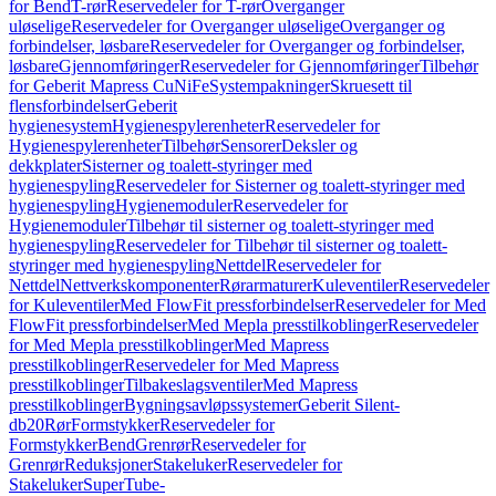
for Bend
T-rør
Reservedeler for T-rør
Overganger
uløselige
Reservedeler for Overganger uløselige
Overganger og
forbindelser, løsbare
Reservedeler for Overganger og forbindelser,
løsbare
Gjennomføringer
Reservedeler for Gjennomføringer
Tilbehør
for Geberit Mapress CuNiFe
Systempakninger
Skruesett til
flensforbindelser
Geberit
hygienesystem
Hygienespylerenheter
Reservedeler for
Hygienespylerenheter
Tilbehør
Sensorer
Deksler og
dekkplater
Sisterner og toalett-styringer med
hygienespyling
Reservedeler for Sisterner og toalett-styringer med
hygienespyling
Hygienemoduler
Reservedeler for
Hygienemoduler
Tilbehør til sisterner og toalett-styringer med
hygienespyling
Reservedeler for Tilbehør til sisterner og toalett-
styringer med hygienespyling
Nettdel
Reservedeler for
Nettdel
Nettverkskomponenter
Rørarmaturer
Kuleventiler
Reservedeler
for Kuleventiler
Med FlowFit pressforbindelser
Reservedeler for Med
FlowFit pressforbindelser
Med Mepla presstilkoblinger
Reservedeler
for Med Mepla presstilkoblinger
Med Mapress
presstilkoblinger
Reservedeler for Med Mapress
presstilkoblinger
Tilbakeslagsventiler
Med Mapress
presstilkoblinger
Bygningsavløpssystemer
Geberit Silent-
db20
Rør
Formstykker
Reservedeler for
Formstykker
Bend
Grenrør
Reservedeler for
Grenrør
Reduksjoner
Stakeluker
Reservedeler for
Stakeluker
SuperTube-