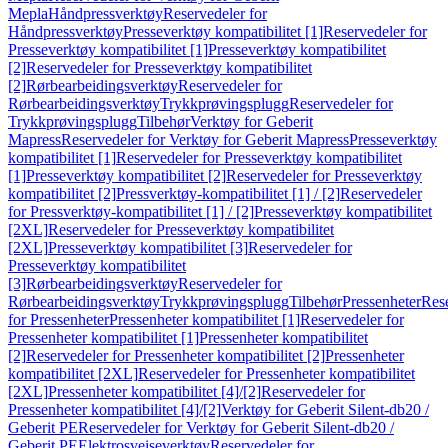
Mepla
Håndpressverktøy
Reservedeler for
Håndpressverktøy
Presseverktøy kompatibilitet [1]
Reservedeler for
Presseverktøy kompatibilitet [1]
Presseverktøy kompatibilitet
[2]
Reservedeler for Presseverktøy kompatibilitet
[2]
Rørbearbeidingsverktøy
Reservedeler for
Rørbearbeidingsverktøy
Trykkprøvingsplugg
Reservedeler for
Trykkprøvingsplugg
Tilbehør
Verktøy for Geberit
Mapress
Reservedeler for Verktøy for Geberit Mapress
Presseverktøy
kompatibilitet [1]
Reservedeler for Presseverktøy kompatibilitet
[1]
Presseverktøy kompatibilitet [2]
Reservedeler for Presseverktøy
kompatibilitet [2]
Pressverktøy-kompatibilitet [1] / [2]
Reservedeler
for Pressverktøy-kompatibilitet [1] / [2]
Presseverktøy kompatibilitet
[2XL]
Reservedeler for Presseverktøy kompatibilitet
[2XL]
Presseverktøy kompatibilitet [3]
Reservedeler for
Presseverktøy kompatibilitet
[3]
Rørbearbeidingsverktøy
Reservedeler for
Rørbearbeidingsverktøy
Trykkprøvingsplugg
Tilbehør
Pressenheter
Res
for Pressenheter
Pressenheter kompatibilitet [1]
Reservedeler for
Pressenheter kompatibilitet [1]
Pressenheter kompatibilitet
[2]
Reservedeler for Pressenheter kompatibilitet [2]
Pressenheter
kompatibilitet [2XL]
Reservedeler for Pressenheter kompatibilitet
[2XL]
Pressenheter kompatibilitet [4]/[2]
Reservedeler for
Pressenheter kompatibilitet [4]/[2]
Verktøy for Geberit Silent-db20 /
Geberit PE
Reservedeler for Verktøy for Geberit Silent-db20 /
Geberit PE
Elektrosveiseverktøy
Reservedeler for