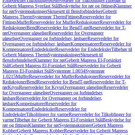
Endedeksler
Tilkoblinger
Reservedeler for Tilkoblinger
Tilbehør til
Geberit Mapress Syrefast Stål
Beskyttelse for rør og fittings
Klammer
for rør
Systempakninger
Skruesett til flensforbindelser
Geberit
Mapress Therm
Systemrør Therm
Fittings
Reservedeler for
Fittings
Muffer
Reservedeler for Muffer
Reduksjoner
Reservedeler for
Reduksjoner
Bend
Reservedeler for Bend
T-rør
Reservedeler for T-
rør
Overganger uløselige
Reservedeler for Overganger
uløselige
Overganger og forbindelser, løsbare
Reservedeler for
Overganger og forbindelser, løsbare
Kompensatorer
Reservedeler for
Kompensatorer
Endedeksler
Reservedeler for Endedeksler
Tilbehør til
Geberit Mapress Therm
Systempakninger
Skruesett til
flensforbindelser
Klammer for rør
Geberit Mapress El-Forsinket
Stål
Geberit Mapress El-Forsinket Stål
Reservedeler for Geberit
Mapress El-Forsinket Stål
Systemrør 1.0034
Systemrør
1.0215
Muffer
Reservedeler for Muffer
Reduksjoner
Reservedeler for
Reduksjoner
Bend
Reservedeler for Bend
T-rør
Reservedeler for T-
rør
Kryss
Reservedeler for Kryss
Overganger uløselige
Reservedeler
for Overganger uløselige
Overganger og forbindelser,
løsbare
Reservedeler for Overganger og forbindelser,
løsbare
Kompensatorer
Reservedeler for
Kompensatorer
Endedeksler
Reservedeler for
Endedeksler
Tilkoblinger for varme
Reservedeler for Tilkoblinger for
varme
Tilbehør for Geberit Mapress El-Forsinket Stål
Beskyttelse for
rør og fittings
Klammer for rør
Systempakninger
Geberit Mapress
Kobber
Geberit Mapress Kobber
Reservedeler for Geberit Mapress