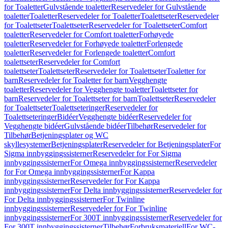
for Toaletter
Gulvstående toaletter
Reservedeler for Gulvstående
toaletter
Toaletter
Reservedeler for Toaletter
Toalettseter
Reservedeler
for Toalettseter
Toalettseter
Reservedeler for Toalettseter
Comfort
toaletter
Reservedeler for Comfort toaletter
Forhøyede
toaletter
Reservedeler for Forhøyede toaletter
Forlengede
toaletter
Reservedeler for Forlengede toaletter
Comfort
toalettseter
Reservedeler for Comfort
toalettseter
Toalettseter
Reservedeler for Toalettseter
Toaletter for
barn
Reservedeler for Toaletter for barn
Vegghengte
toaletter
Reservedeler for Vegghengte toaletter
Toalettseter for
barn
Reservedeler for Toalettseter for barn
Toalettseter
Reservedeler
for Toalettseter
Toalettseteringer
Reservedeler for
Toalettseteringer
Bidéer
Vegghengte bidéer
Reservedeler for
Vegghengte bidéer
Gulvstående bidéer
Tilbehør
Reservedeler for
Tilbehør
Betjeningsplater og WC
skyllesystemer
Betjeningsplater
Reservedeler for Betjeningsplater
For
Sigma innbyggingssisterner
Reservedeler for For Sigma
innbyggingssisterner
For Omega innbyggingssisterner
Reservedeler
for For Omega innbyggingssisterner
For Kappa
innbyggingssisterner
Reservedeler for For Kappa
innbyggingssisterner
For Delta innbyggingssisterner
Reservedeler for
For Delta innbyggingssisterner
For Twinline
innbyggingssisterner
Reservedeler for For Twinline
innbyggingssisterner
For 300T innbyggingssisterner
Reservedeler for
For 300T innbyggingssisterner
Tilbehør
Forbruksmateriell
For WC-