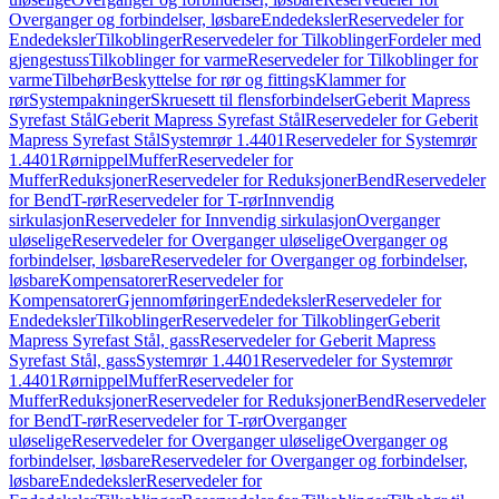
Overganger og forbindelser, løsbare
Endedeksler
Reservedeler for
Endedeksler
Tilkoblinger
Reservedeler for Tilkoblinger
Fordeler med
gjengestuss
Tilkoblinger for varme
Reservedeler for Tilkoblinger for
varme
Tilbehør
Beskyttelse for rør og fittings
Klammer for
rør
Systempakninger
Skruesett til flensforbindelser
Geberit Mapress
Syrefast Stål
Geberit Mapress Syrefast Stål
Reservedeler for Geberit
Mapress Syrefast Stål
Systemrør 1.4401
Reservedeler for Systemrør
1.4401
Rørnippel
Muffer
Reservedeler for
Muffer
Reduksjoner
Reservedeler for Reduksjoner
Bend
Reservedeler
for Bend
T-rør
Reservedeler for T-rør
Innvendig
sirkulasjon
Reservedeler for Innvendig sirkulasjon
Overganger
uløselige
Reservedeler for Overganger uløselige
Overganger og
forbindelser, løsbare
Reservedeler for Overganger og forbindelser,
løsbare
Kompensatorer
Reservedeler for
Kompensatorer
Gjennomføringer
Endedeksler
Reservedeler for
Endedeksler
Tilkoblinger
Reservedeler for Tilkoblinger
Geberit
Mapress Syrefast Stål, gass
Reservedeler for Geberit Mapress
Syrefast Stål, gass
Systemrør 1.4401
Reservedeler for Systemrør
1.4401
Rørnippel
Muffer
Reservedeler for
Muffer
Reduksjoner
Reservedeler for Reduksjoner
Bend
Reservedeler
for Bend
T-rør
Reservedeler for T-rør
Overganger
uløselige
Reservedeler for Overganger uløselige
Overganger og
forbindelser, løsbare
Reservedeler for Overganger og forbindelser,
løsbare
Endedeksler
Reservedeler for