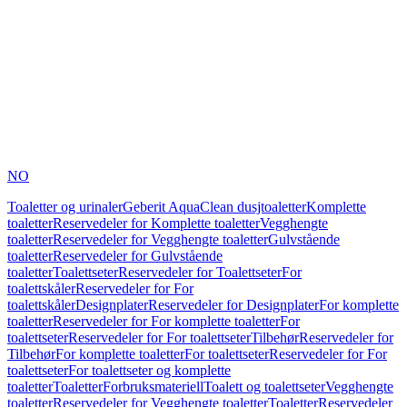
NO
Toaletter og urinaler
Geberit AquaClean dusjtoaletter
Komplette
toaletter
Reservedeler for Komplette toaletter
Vegghengte
toaletter
Reservedeler for Vegghengte toaletter
Gulvstående
toaletter
Reservedeler for Gulvstående
toaletter
Toalettseter
Reservedeler for Toalettseter
For
toalettskåler
Reservedeler for For
toalettskåler
Designplater
Reservedeler for Designplater
For komplette
toaletter
Reservedeler for For komplette toaletter
For
toalettseter
Reservedeler for For toalettseter
Tilbehør
Reservedeler for
Tilbehør
For komplette toaletter
For toalettseter
Reservedeler for For
toalettseter
For toalettseter og komplette
toaletter
Toaletter
Forbruksmateriell
Toalett og toalettseter
Vegghengte
toaletter
Reservedeler for Vegghengte toaletter
Toaletter
Reservedeler