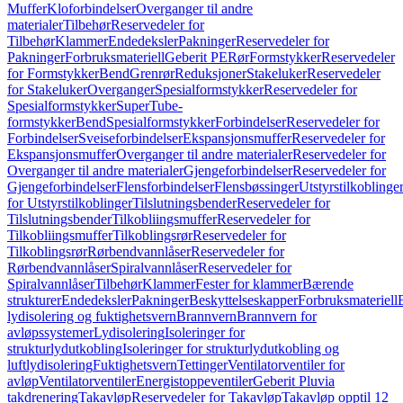
Muffer
Kloforbindelser
Overganger til andre
materialer
Tilbehør
Reservedeler for
Tilbehør
Klammer
Endedeksler
Pakninger
Reservedeler for
Pakninger
Forbruksmateriell
Geberit PE
Rør
Formstykker
Reservedeler
for Formstykker
Bend
Grenrør
Reduksjoner
Stakeluker
Reservedeler
for Stakeluker
Overganger
Spesialformstykker
Reservedeler for
Spesialformstykker
SuperTube-
formstykker
Bend
Spesialformstykker
Forbindelser
Reservedeler for
Forbindelser
Sveiseforbindelser
Ekspansjonsmuffer
Reservedeler for
Ekspansjonsmuffer
Overganger til andre materialer
Reservedeler for
Overganger til andre materialer
Gjengeforbindelser
Reservedeler for
Gjengeforbindelser
Flensforbindelser
Flensbøssinger
Utstyrstilkoblinge
for Utstyrstilkoblinger
Tilslutningsbender
Reservedeler for
Tilslutningsbender
Tilkobliingsmuffer
Reservedeler for
Tilkobliingsmuffer
Tilkoblingsrør
Reservedeler for
Tilkoblingsrør
Rørbendvannlåser
Reservedeler for
Rørbendvannlåser
Spiralvannlåser
Reservedeler for
Spiralvannlåser
Tilbehør
Klammer
Fester for klammer
Bærende
strukturer
Endedeksler
Pakninger
Beskyttelseskapper
Forbruksmateriell
lydisolering og fuktighetsvern
Brannvern
Brannvern for
avløpssystemer
Lydisolering
Isoleringer for
strukturlydutkobling
Isoleringer for strukturlydutkobling og
luftlydisolering
Fuktighetsvern
Tettinger
Ventilatorventiler for
avløp
Ventilatorventiler
Energistoppeventiler
Geberit Pluvia
takdrenering
Takavløp
Reservedeler for Takavløp
Takavløp opptil 12