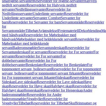
små
Hjørne-servanter
Reservedeler for Hjørne-servanter
Halvveis
nedfelt servanter
Reservedeler for Halvveis nedfelt
servanter
Nedfellingsservanter
Reservedeler for
Nedfellingsservanter
Underlimte servanter
Reservedeler for
Underlimte servanter
Servanter Comfort
Servanter for
barn
Reservedeler for Servanter for barn
Servantområder
Reservedeler
for
Servantområder
Tilbehør
Avløpsdeksel
Festemateriell
Dekorblending
Mø
med håndvask
Reservedeler for Møbelpakker med
håndvask
Møbelpakker med heldekkende servant
Reservedeler for
Møbelpakker med heldekkende
servant
Baderomsmøbler
Servantunderskap
Reservedeler for
Servantunderskap
For servanter
Reservedeler for For servanter
For
servanter
Reservedeler for For servanter
For
dobbelservanter
Reservedeler for For
dobbelservanter
Benkeplater
Reservedeler for Benkeplater
For
toppmontert servant, bolleservant
Reservedeler for For toppmontert
servant, bolleservant
For toppmontert servant firkantet
Reservedeler
for For toppmontert servant firkantet
Sideskap
Reservedeler for
Sideskap
Lave sideskap
Reservedeler for Lave sideskap
Høye
skap
Reservedeler for Høye skap
Halvhøyt skap
Reservedeler for
Halvhøyt skap
Hengeskap
Reservedeler for Hengeskap
Andre
baderomsmøbler
Reservedeler for Andre
baderomsmøbler
Vegghyller
Reservedeler for
Vegghyller
Tilbehør
Reservedeler for Tilbehør
Skuffeinnsatser og