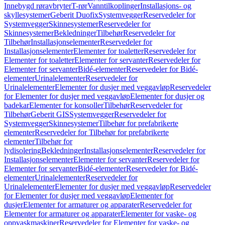
Innebygd røravbryter
T-rør
Vanntilkoplinger
Installasjons- og
skyllesystemer
Geberit Duofix
Systemvegger
Reservedeler for
Systemvegger
Skinnesystemer
Reservedeler for
Skinnesystemer
Bekledninger
Tilbehør
Reservedeler for
Tilbehør
Installasjonselementer
Reservedeler for
Installasjonselementer
Elementer for toaletter
Reservedeler for
Elementer for toaletter
Elementer for servanter
Reservedeler for
Elementer for servanter
Bidé-elementer
Reservedeler for Bidé-
elementer
Urinalelementer
Reservedeler for
Urinalelementer
Elementer for dusjer med veggavløp
Reservedeler
for Elementer for dusjer med veggavløp
Elementer for dusjer og
badekar
Elementer for konsoller
Tilbehør
Reservedeler for
Tilbehør
Geberit GIS
Systemvegger
Reservedeler for
Systemvegger
Skinnesystemer
Tilbehør for prefabrikerte
elementer
Reservedeler for Tilbehør for prefabrikerte
elementer
Tilbehør for
lydisolering
Bekledninger
Installasjonselementer
Reservedeler for
Installasjonselementer
Elementer for servanter
Reservedeler for
Elementer for servanter
Bidé-elementer
Reservedeler for Bidé-
elementer
Urinalelementer
Reservedeler for
Urinalelementer
Elementer for dusjer med veggavløp
Reservedeler
for Elementer for dusjer med veggavløp
Elementer for
dusjer
Elementer for armaturer og apparater
Reservedeler for
Elementer for armaturer og apparater
Elementer for vaske- og
oppvaskmaskiner
Reservedeler for Elementer for vaske- og