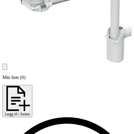
Min liste
(
0
)
Legg til i listen