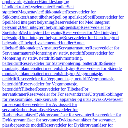
oppbevaringsbokser
Håndklestang og
håndklekroker
Lyselementer
Hendler
Sett
støtteben
Magnettavler
Stikkontakter
Reservedeler for
Stikkontakter
Annet tilbehør
Speil og speilskap
Speil
Reservedeler for
Speil
Med integrert belysning
Reservedeler for Med integrert
belysning
Uten integrert belysning
Speilskap
Reservedeler for
Speilskap
Med integrert belysning
Reservedeler for Med integrert
belysning
Uten integrert belysning
Reservedeler for Uten integrert
belysning
Tilbehør
Lyselementer
Hendler
Annet
tilbehør
Stikkontakter
Armaturer
Servantarmaturer
Reservedeler for
Servantarmaturer
Montering av stativ, nettdrift
Reservedeler for
Montering av stativ, nettdrift
Stativmontering,
batteridrift
Reservedeler for Stativmontering, batteridrift
Stående
montasje, blandebatteri med enhåndsgrep
Reservedeler for Stående
montasje, blandebatteri med enhåndsgrep
Veggmontasje,
nettdrift
Reservedeler for Veggmontasje, nettdrift
Veggmontasje,
batteridrift
Reservedeler for Veggmontasje,
batteridrift
Tilbehør
Reservedeler for Tilbehør
For
servantkraner
Reservedeler for For servantkraner
Utstyrstilkoblinger
for vaskeområde, kjøkkenvask, apparater og utslagsvask
Avløpssett
for servant
Reservedeler for Avløpssett for
servant
Rørbendvannlåser
Reservedeler for
Rørbendvannlåser
Dykkrørvannlåser for servanter
Reservedeler for
Dykkrørvannlåser for servanter
Dykkrørvannlåser for servanter,
plassbeparende modell
Reservedeler for Dykkrørvannlåser for