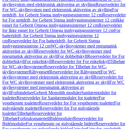
skyllesystem med elektronisk aktivering av skylling
Reservedeler for
For WC-skyllesystem med elektronisk aktivering av skylling
For
nettdrift, for Geberit Sigma innbyggingssisterner 12 cm
Reservedeler
for For nettdrift, for Geberit Sigma innbyggingssisterner 12 cm
Ikke
egnet for Geberit Omega innbyggingssisterner 12 cm
Reservedeler
for Ikke egnet for Geberit Omega innbyggingssisterner 12 cm
For
batteridrift, for Geberit Sigma innbyggingssisterne 12
cm
Reservedeler for For batteridrift, for Geberit Sigma
innbyggingssisterne 12 cm
WC-skyllesystemer med pneumatisk
aktivering av skyll
Reservedeler for WC-skyllesystemer med
pneumatisk aktivering av skyll
For dobbeltskyll
Reservedeler for For
dobbeltskyll
For enkeltskyll
Reservedeler for For enkeltskyll
Tilbehør
for WC-skyllesystemer
Reservedeler for Tilbehør for WC-
skyllesystemer
Råbyggsett
Reservedeler for Råbyggsett
For WC
skyllesystemer med elektronisk aktivering av skyll
Reservedeler for
For WC skyllesystemer med elektronisk aktivering av skyll
For WC
skyllesystemer med pneumatisk aktivering av
skyll
Forbindelser
Geberit Monolith moduler
Sanitærmoduler for
toaletter
Reservedeler for Sanitærmoduler for toaletter
For
vegghengte toaletter
Reservedeler for For vegghengte toaletter
For
gulvstående toaletter
Reservedeler for For gulvstående
toaletter
Tilbehør
Reservedeler for
Tilbehør
Forbruksmateriell
Bidémoduler
Reservedeler for
Bidémoduler
For vegghengte og gulvstående bidéer
Reservedeler for
For vegghengte og gulvstående bidéer
Urinaler
Urinaler, spyledrift,