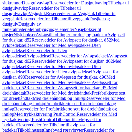
slukrenner
Dusjgulvavløp
Reservedeler for Dusjgulvavløp
Tilbehør til
dusjgulvavløp
Reservedeler for Tilbehør til
dusjgulvavløp
Veggsluk
Reservedeler for Veggsluk
Tilbehør til
veggsluk
Reservedeler for Tilbehør til veggsluk
Dusjkar og
dusjgulv
Dusjgulv av
mineralmateriale
Innbyggingselementer
Nisjebokser til
dusjer
Nisjebokser
Avløpstilkoblinger for dusj og badekar
Avløpsett
for dusjkar, d52
Reservedeler for Avløpsett for dusjkar, d52
Med
avløpsdeksel
Reservedeler for Med avløpsdeksel
Uten
avløpsdeksel
Reservedeler for Uten
avløpsdeksel
Avløpsdeksel
Reservedeler for Avløpsdeksel
Avløpssett
for dusjkar, d62
Reservedeler for Avløpssett for dusjkar, d62
Med
avløpsdeksel
Reservedeler for Med avløpsdeksel
Uten
avløpsdeksel
Reservedeler for Uten avløpsdeksel
Avløpssett for
dusjkar, d90
Reservedeler for Avløpssett for dusjkar, d90
Med
avløpsdeksel
Reservedeler for Med avløpsdeksel
Avløpssett for
badekar, d52
Reservedeler for Avløpssett for badekar, d52
Med
dreiehåndtak
Reservedeler for Med dreiehåndtak
Prefabrikkerte sett
for dreiehåndtak
Med dreiehåndtak og innløp
Reservedeler for Med
dreiehåndtak og innløp
Prefabrikkerte sett for dreiehåndtak og
innløp
Reservedeler for Prefabrikkerte sett for dreiehåndtak og
innløp
Med trykkaktivering PushControl
Reservedeler for Med
trykkaktivering PushControl
Tilbehør til avløpssett for
badekar
Reservedeler for Tilbehør til avløpssett for
badekar
Tilkoblingssett
Innebygd røravbryter
Reservedeler for