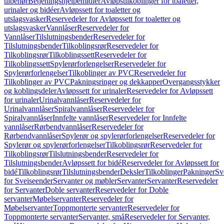
tilbehør
Betjeningshjelpemidler
Avløpstilkoblinger for toaletter,
urinaler og bidéer
Avløpssett for toaletter og
utslagsvasker
Reservedeler for Avløpssett for toaletter og
utslagsvasker
Vannlåser
Reservedeler for
Vannlåser
Tilslutningsbender
Reservedeler for
Tilslutningsbender
Tilkoblingsrør
Reservedeler for
Tilkoblingsrør
Tilkoblingssett
Reservedeler for
Tilkoblingssett
Spylerørforlengelser
Reservedeler for
Spylerørforlengelser
Tilkoblinger av PVC
Reservedeler for
Tilkoblinger av PVC
Pakningsringer og dekkapper
Overgangsstykker
og koblingsdeler
Avløpssett for urinaler
Reservedeler for Avløpssett
for urinaler
Urinalvannlåser
Reservedeler for
Urinalvannlåser
Spiralvannlåser
Reservedeler for
Spiralvannlåser
Innfelte vannlåser
Reservedeler for Innfelte
vannlåser
Rørbendvannlåser
Reservedeler for
Rørbendvannlåser
Spylerør og spylerørforlengelser
Reservedeler for
Spylerør og spylerørforlengelser
Tilkoblingsrør
Reservedeler for
Tilkoblingsrør
Tilslutningsbender
Reservedeler for
Tilslutningsbender
Avløpssett for bidé
Reservedeler for Avløpssett for
bidé
Tilkoblingsrør
Tilslutningsbender
Deksler
Tilkoblinger
Pakninger
Sv
for Sveiseender
Servanter og møbler
Servanter
Servanter
Reservedeler
for Servanter
Doble servanter
Reservedeler for Doble
servanter
Møbelservanter
Reservedeler for
Møbelservanter
Toppmonterte servanter
Reservedeler for
Toppmonterte servanter
Servanter, små
Reservedeler for Servanter,