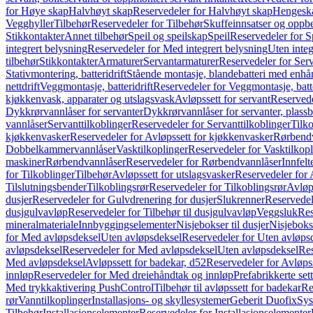
for Høye skap
Halvhøyt skap
Reservedeler for Halvhøyt skap
Hengesk
Vegghyller
Tilbehør
Reservedeler for Tilbehør
Skuffeinnsatser og oppb
Stikkontakter
Annet tilbehør
Speil og speilskap
Speil
Reservedeler for S
integrert belysning
Reservedeler for Med integrert belysning
Uten integ
tilbehør
Stikkontakter
Armaturer
Servantarmaturer
Reservedeler for Ser
Stativmontering, batteridrift
Stående montasje, blandebatteri med enh
nettdrift
Veggmontasje, batteridrift
Reservedeler for Veggmontasje, batte
kjøkkenvask, apparater og utslagsvask
Avløpssett for servant
Reservede
Dykkrørvannlåser for servanter
Dykkrørvannlåser for servanter, plass
vannlåser
Servanttilkoblinger
Reservedeler for Servanttilkoblinger
Tilko
kjøkkenvasker
Reservedeler for Avløpssett for kjøkkenvasker
Rørbend
Dobbelkammervannlåser
Vasktilkoplinger
Reservedeler for Vasktilkop
maskiner
Rørbendvannlåser
Reservedeler for Rørbendvannlåser
Innfelt
for Tilkoblinger
Tilbehør
Avløpssett for utslagsvasker
Reservedeler for 
Tilslutningsbender
Tilkoblingsrør
Reservedeler for Tilkoblingsrør
Avløp
dusjer
Reservedeler for Gulvdrenering for dusjer
Slukrenner
Reservedel
dusjgulvavløp
Reservedeler for Tilbehør til dusjgulvavløp
Veggsluk
Res
mineralmateriale
Innbyggingselementer
Nisjebokser til dusjer
Nisjeboks
for Med avløpsdeksel
Uten avløpsdeksel
Reservedeler for Uten avløps
avløpsdeksel
Reservedeler for Med avløpsdeksel
Uten avløpsdeksel
Res
Med avløpsdeksel
Avløpssett for badekar, d52
Reservedeler for Avløpss
innløp
Reservedeler for Med dreiehåndtak og innløp
Prefabrikkerte set
Med trykkaktivering PushControl
Tilbehør til avløpssett for badekar
Re
rør
Vanntilkoplinger
Installasjons- og skyllesystemer
Geberit Duofix
Sys
Tilbehør
Installasjonselementer
Reservedeler for Installasjonselementer