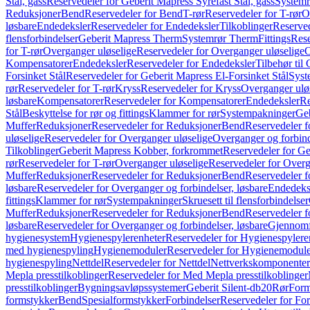
Stål, gass
Reservedeler for Geberit Mapress Syrefast Stål, gass
Systemr
Reduksjoner
Bend
Reservedeler for Bend
T-rør
Reservedeler for T-rør
O
løsbare
Endedeksler
Reservedeler for Endedeksler
Tilkoblinger
Reserved
flensforbindelser
Geberit Mapress Therm
Systemrør Therm
Fittings
Rese
for T-rør
Overganger uløselige
Reservedeler for Overganger uløselige
O
Kompensatorer
Endedeksler
Reservedeler for Endedeksler
Tilbehør til
Forsinket Stål
Reservedeler for Geberit Mapress El-Forsinket Stål
Syst
rør
Reservedeler for T-rør
Kryss
Reservedeler for Kryss
Overganger ulø
løsbare
Kompensatorer
Reservedeler for Kompensatorer
Endedeksler
Re
Stål
Beskyttelse for rør og fittings
Klammer for rør
Systempakninger
Ge
Muffer
Reduksjoner
Reservedeler for Reduksjoner
Bend
Reservedeler 
uløselige
Reservedeler for Overganger uløselige
Overganger og forbind
Tilkoblinger
Geberit Mapress Kobber, forkrommet
Reservedeler for G
rør
Reservedeler for T-rør
Overganger uløselige
Reservedeler for Overg
Muffer
Reduksjoner
Reservedeler for Reduksjoner
Bend
Reservedeler 
løsbare
Reservedeler for Overganger og forbindelser, løsbare
Endedeks
fittings
Klammer for rør
Systempakninger
Skruesett til flensforbindelser
Muffer
Reduksjoner
Reservedeler for Reduksjoner
Bend
Reservedeler 
løsbare
Reservedeler for Overganger og forbindelser, løsbare
Gjennomf
hygienesystem
Hygienespylerenheter
Reservedeler for Hygienespylere
med hygienespyling
Hygienemoduler
Reservedeler for Hygienemodul
hygienespyling
Nettdel
Reservedeler for Nettdel
Nettverkskomponenter
Mepla presstilkoblinger
Reservedeler for Med Mepla presstilkoblinger
presstilkoblinger
Bygningsavløpssystemer
Geberit Silent-db20
Rør
Form
formstykker
Bend
Spesialformstykker
Forbindelser
Reservedeler for For