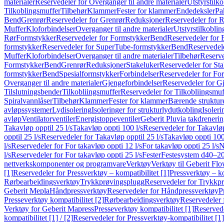
materialer
Reservedeler for Overganger til andre materialer
Utstyrstilko
Tilkoblingsmuffer
Tilbehør
Klammer
Fester for klammer
Endedeksler
Pa
Bend
Grenrør
Reservedeler for Grenrør
Reduksjoner
Reservedeler for 
Muffer
Kloforbindelser
Overganger til andre materialer
Utstyrstilkoblin
Rør
Formstykker
Reservedeler for Formstykker
Bend
Reservedeler for
formstykker
Reservedeler for SuperTube-formstykker
Bend
Reservedel
Muffer
Kloforbindelser
Overganger til andre materialer
Tilbehør
Reserve
Formstykker
Bend
Grenrør
Reduksjoner
Stakeluker
Reservedeler for St
formstykker
Bend
Spesialformstykker
Forbindelser
Reservedeler for For
Overganger til andre materialer
Gjengeforbindelser
Reservedeler for G
Tilslutningsbender
Tilkobliingsmuffer
Reservedeler for Tilkobliingsmuf
Spiralvannlåser
Tilbehør
Klammer
Fester for klammer
Bærende struktur
avløpssystemer
Lydisolering
Isoleringer for strukturlydutkobling
Isoleri
avløp
Ventilatorventiler
Energistoppeventiler
Geberit Pluvia takdreneri
Takavløp opptil 25 l/s
Takavløp oppti 100 l/s
Reservedeler for Takavløp
opptil 25 l/s
Reservedeler for Takavløp opptil 25 l/s
Takavløp oppti 100
l/s
Reservedeler for For takavløp oppti 12 l/s
For takavløp oppti 25 l/s
N
l/s
Reservedeler for For takavløp oppti 25 l/s
Fester
Festesystem d40–2
nettverkskomponenter og programvare
Verktøy
Verktøy til Geberit Flo
[1]
Reservedeler for Pressverktøy – kompatibilitet [1]
Pressverktøy – ko
Rørbearbeidingsverktøy
Trykkprøvingsplugg
Reservedeler for Trykkp
Geberit Mepla
Håndpressverktøy
Reservedeler for Håndpressverktøy
P
Presseverktøy kompatibilitet [2]
Rørbearbeidingsverktøy
Reservedeler 
Verktøy for Geberit Mapress
Presseverktøy kompatibilitet [1]
Reservede
kompatibilitet [1] / [2]
Reservedeler for Pressverktøy-kompatibilitet [1] 