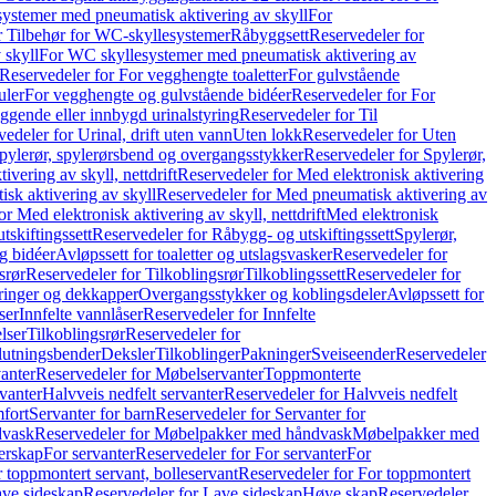
ystemer med pneumatisk aktivering av skyll
For
r Tilbehør for WC-skyllesystemer
Råbyggsett
Reservedeler for
 skyll
For WC skyllesystemer med pneumatisk aktivering av
Reservedeler for For vegghengte toaletter
For gulvstående
uler
For vegghengte og gulvstående bidéer
Reservedeler for For
iggende eller innbygd urinalstyring
Reservedeler for Til
edeler for Urinal, drift uten vann
Uten lokk
Reservedeler for Uten
pylerør, spylerørsbend og overgangsstykker
Reservedeler for Spylerør,
ivering av skyll, nettdrift
Reservedeler for Med elektronisk aktivering
sk aktivering av skyll
Reservedeler for Med pneumatisk aktivering av
r Med elektronisk aktivering av skyll, nettdrift
Med elektronisk
tskiftingssett
Reservedeler for Råbygg- og utskiftingssett
Spylerør,
og bidéer
Avløpssett for toaletter og utslagsvasker
Reservedeler for
srør
Reservedeler for Tilkoblingsrør
Tilkoblingssett
Reservedeler for
ringer og dekkapper
Overgangsstykker og koblingsdeler
Avløpssett for
ser
Innfelte vannlåser
Reservedeler for Innfelte
lser
Tilkoblingsrør
Reservedeler for
slutningsbender
Deksler
Tilkoblinger
Pakninger
Sveiseender
Reservedeler
anter
Reservedeler for Møbelservanter
Toppmonterte
vanter
Halvveis nedfelt servanter
Reservedeler for Halvveis nedfelt
fort
Servanter for barn
Reservedeler for Servanter for
dvask
Reservedeler for Møbelpakker med håndvask
Møbelpakker med
erskap
For servanter
Reservedeler for For servanter
For
 toppmontert servant, bolleservant
Reservedeler for For toppmontert
ve sideskap
Reservedeler for Lave sideskap
Høye skap
Reservedeler