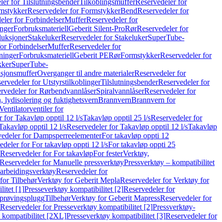
er for Tilslutningsbender
Tilkoblingsmuffer
Reservedeler for
mstykker
Reservedeler for Formstykker
Bend
Reservedeler for
eler for Forbindelser
Muffer
Reservedeler for
nger
Forbruksmateriell
Geberit Silent-Pro
Rør
Reservedeler for
duksjoner
Stakeluker
Reservedeler for Stakeluker
SuperTube-
or Forbindelser
Muffer
Reservedeler for
ninger
Forbruksmateriell
Geberit PE
Rør
Formstykker
Reservedeler for
kker
SuperTube-
nsjonsmuffer
Overganger til andre materialer
Reservedeler for
ervedeler for Utstyrstilkoblinger
Tilslutningsbender
Reservedeler for
rvedeler for Rørbendvannlåser
Spiralvannlåser
Reservedeler for
 lydisolering og fuktighetsvern
Brannvern
Brannvern for
Ventilatorventiler for
 for Takavløp opptil 12 l/s
Takavløp opptil 25 l/s
Reservedeler for
Takavløp opptil 12 l/s
Reservedeler for Takavløp opptil 12 l/s
Takavløp
edeler for Dampsperreelementer
For takavløp oppti 12
deler for For takavløp oppti 12 l/s
For takavløp oppti 25
Reservedeler for For takavløp
For fester
Verktøy,
Reservedeler for Manuelle pressverktøy
Pressverktøy – kompatibilitet
arbeidingsverktøy
Reservedeler for
for Tilbehør
Verktøy for Geberit Mepla
Reservedeler for Verktøy for
itet [1]
Presseverktøy kompatibilitet [2]
Reservedeler for
kprøvingsplugg
Tilbehør
Verktøy for Geberit Mapress
Reservedeler for
Reservedeler for Presseverktøy kompatibilitet [2]
Pressverktøy-
 kompatibilitet [2XL]
Presseverktøy kompatibilitet [3]
Reservedeler for