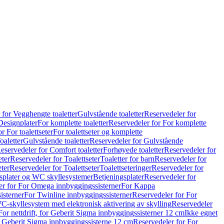
 for Vegghengte toaletter
Gulvstående toaletter
Reservedeler for
Designplater
For komplette toaletter
Reservedeler for For komplette
r For toalettseter
For toalettseter og komplette
oaletter
Gulvstående toaletter
Reservedeler for Gulvstående
eservedeler for Comfort toaletter
Forhøyede toaletter
Reservedeler for
eter
Reservedeler for Toalettseter
Toaletter for barn
Reservedeler for
eter
Reservedeler for Toalettseter
Toalettseteringer
Reservedeler for
splater og WC skyllesystemer
Betjeningsplater
Reservedeler for
er for For Omega innbyggingssisterner
For Kappa
isterner
For Twinline innbyggingssisterner
Reservedeler for For
C-skyllesystem med elektronisk aktivering av skylling
Reservedeler
For nettdrift, for Geberit Sigma innbyggingssisterner 12 cm
Ikke egnet
for Geberit Sigma innbyggingssisterne 12 cm
Reservedeler for For