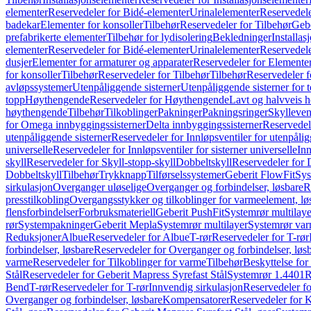
elementer
Reservedeler for Bidé-elementer
Urinalelementer
Reservedele
badekar
Elementer for konsoller
Tilbehør
Reservedeler for Tilbehør
Gebe
prefabrikerte elementer
Tilbehør for lydisolering
Bekledninger
Installas
elementer
Reservedeler for Bidé-elementer
Urinalelementer
Reservedele
dusjer
Elementer for armaturer og apparater
Reservedeler for Elementer
for konsoller
Tilbehør
Reservedeler for Tilbehør
Tilbehør
Reservedeler f
avløpssystemer
Utenpåliggende sisterner
Utenpåliggende sisterner for to
topp
Høythengende
Reservedeler for Høythengende
Lavt og halvveis 
høythengende
Tilbehør
Tilkoblinger
Pakninger
Pakningsringer
Skylleven
for Omega innbyggingssisterner
Delta innbyggingssisterner
Reservedel
utenpåliggende sisterner
Reservedeler for Innløpsventiler for utenpålig
universelle
Reservedeler for Innløpsventiler for sisterner universelle
Inn
skyll
Reservedeler for Skyll-stopp-skyll
Dobbeltskyll
Reservedeler for 
Dobbeltskyll
Tilbehør
Trykknapp
Tilførselssystemer
Geberit FlowFit
Sys
sirkulasjon
Overganger uløselige
Overganger og forbindelser, løsbare
R
presstilkobling
Overgangsstykker og tilkoblinger for varmeelement, lø
flensforbindelser
Forbruksmateriell
Geberit PushFit
Systemrør multilaye
rør
Systempakninger
Geberit Mepla
Systemrør multilayer
Systemrør var
Reduksjoner
Albue
Reservedeler for Albue
T-rør
Reservedeler for T-rør
forbindelser, løsbare
Reservedeler for Overganger og forbindelser, løs
varme
Reservedeler for Tilkoblinger for varme
Tilbehør
Beskyttelse for 
Stål
Reservedeler for Geberit Mapress Syrefast Stål
Systemrør 1.4401
R
Bend
T-rør
Reservedeler for T-rør
Innvendig sirkulasjon
Reservedeler fo
Overganger og forbindelser, løsbare
Kompensatorer
Reservedeler for 