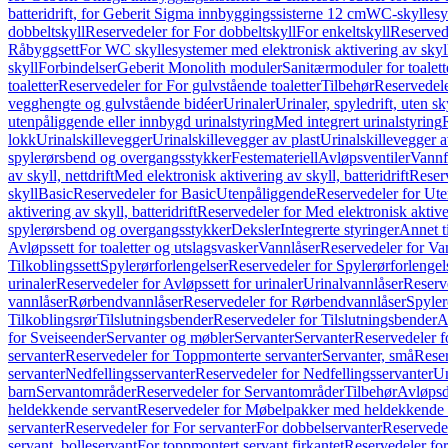
batteridrift, for Geberit Sigma innbyggingssisterne 12 cm
WC-skyllesys
dobbeltskyll
Reservedeler for For dobbeltskyll
For enkeltskyll
Reservede
Råbyggsett
For WC skyllesystemer med elektronisk aktivering av skyl
skyll
Forbindelser
Geberit Monolith moduler
Sanitærmoduler for toalett
toaletter
Reservedeler for For gulvstående toaletter
Tilbehør
Reservedele
vegghengte og gulvstående bidéer
Urinaler
Urinaler, spyledrift, uten s
utenpåliggende eller innbygd urinalstyring
Med integrert urinalstyring
lokk
Urinalskillevegger
Urinalskillevegger av plast
Urinalskillevegger a
spylerørsbend og overgangsstykker
Festemateriell
Avløpsventiler
Vannf
av skyll, nettdrift
Med elektronisk aktivering av skyll, batteridrift
Reserv
skyll
Basic
Reservedeler for Basic
Utenpåliggende
Reservedeler for Ut
aktivering av skyll, batteridrift
Reservedeler for Med elektronisk aktiveri
spylerørsbend og overgangsstykker
Deksler
Integrerte styringer
Annet t
Avløpssett for toaletter og utslagsvasker
Vannlåser
Reservedeler for Va
Tilkoblingssett
Spylerørforlengelser
Reservedeler for Spylerørforlengel
urinaler
Reservedeler for Avløpssett for urinaler
Urinalvannlåser
Reserv
vannlåser
Rørbendvannlåser
Reservedeler for Rørbendvannlåser
Spyler
Tilkoblingsrør
Tilslutningsbender
Reservedeler for Tilslutningsbender
A
for Sveiseender
Servanter og møbler
Servanter
Servanter
Reservedeler f
servanter
Reservedeler for Toppmonterte servanter
Servanter, små
Reser
servanter
Nedfellingsservanter
Reservedeler for Nedfellingsservanter
Un
barn
Servantområder
Reservedeler for Servantområder
Tilbehør
Avløpsd
heldekkende servant
Reservedeler for Møbelpakker med heldekkende 
servanter
Reservedeler for For servanter
For dobbelservanter
Reservedel
servant, bolleservant
For toppmontert servant firkantet
Reservedeler for