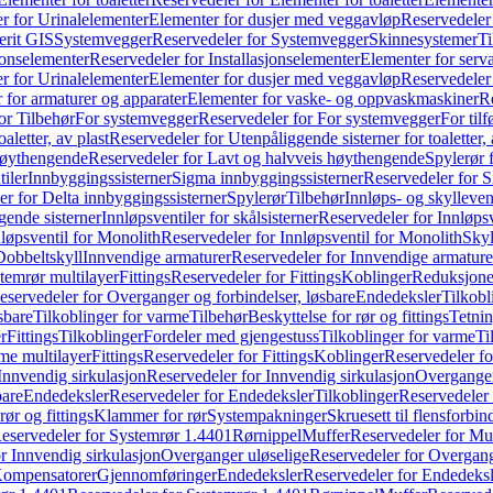
r for Urinalelementer
Elementer for dusjer med veggavløp
Reservedeler
rit GIS
Systemvegger
Reservedeler for Systemvegger
Skinnesystemer
Ti
jonselementer
Reservedeler for Installasjonselementer
Elementer for serv
r for Urinalelementer
Elementer for dusjer med veggavløp
Reservedeler
 for armaturer og apparater
Elementer for vaske- og oppvaskmaskiner
R
or Tilbehør
For systemvegger
Reservedeler for For systemvegger
For til
aletter, av plast
Reservedeler for Utenpåliggende sisterner for toaletter, 
høythengende
Reservedeler for Lavt og halvveis høythengende
Spylerør 
tiler
Innbyggingssisterner
Sigma innbyggingssisterner
Reservedeler for 
er for Delta innbyggingssisterner
Spylerør
Tilbehør
Innløps- og skylleven
gende sisterner
Innløpsventiler for skålsisterner
Reservedeler for Innløpsve
løpsventil for Monolith
Reservedeler for Innløpsventil for Monolith
Skyl
Dobbeltskyll
Innvendige armaturer
Reservedeler for Innvendige armature
temrør multilayer
Fittings
Reservedeler for Fittings
Koblinger
Reduksjone
eservedeler for Overganger og forbindelser, løsbare
Endedeksler
Tilkobl
sbare
Tilkoblinger for varme
Tilbehør
Beskyttelse for rør og fittings
Tetnin
r
Fittings
Tilkoblinger
Fordeler med gjengestuss
Tilkoblinger for varme
Ti
me multilayer
Fittings
Reservedeler for Fittings
Koblinger
Reservedeler f
Innvendig sirkulasjon
Reservedeler for Innvendig sirkulasjon
Overganger
bare
Endedeksler
Reservedeler for Endedeksler
Tilkoblinger
Reservedeler 
rør og fittings
Klammer for rør
Systempakninger
Skruesett til flensforbin
eservedeler for Systemrør 1.4401
Rørnippel
Muffer
Reservedeler for Mu
r Innvendig sirkulasjon
Overganger uløselige
Reservedeler for Overgang
Kompensatorer
Gjennomføringer
Endedeksler
Reservedeler for Endedeksl