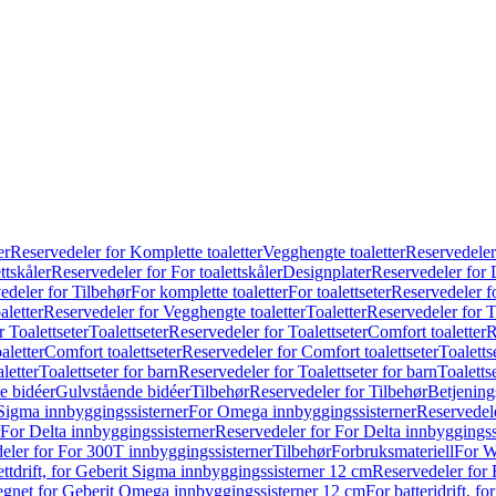
er
Reservedeler for Komplette toaletter
Vegghengte toaletter
Reservedeler
ttskåler
Reservedeler for For toalettskåler
Designplater
Reservedeler for 
edeler for Tilbehør
For komplette toaletter
For toalettseter
Reservedeler fo
aletter
Reservedeler for Vegghengte toaletter
Toaletter
Reservedeler for T
 Toalettseter
Toalettseter
Reservedeler for Toalettseter
Comfort toaletter
R
aletter
Comfort toalettseter
Reservedeler for Comfort toalettseter
Toaletts
letter
Toalettseter for barn
Reservedeler for Toalettseter for barn
Toaletts
e bidéer
Gulvstående bidéer
Tilbehør
Reservedeler for Tilbehør
Betjening
Sigma innbyggingssisterner
For Omega innbyggingssisterner
Reservedel
For Delta innbyggingssisterner
Reservedeler for For Delta innbyggingss
eler for For 300T innbyggingssisterner
Tilbehør
Forbruksmateriell
For W
ettdrift, for Geberit Sigma innbyggingssisterner 12 cm
Reservedeler for 
 egnet for Geberit Omega innbyggingssisterner 12 cm
For batteridrift, 