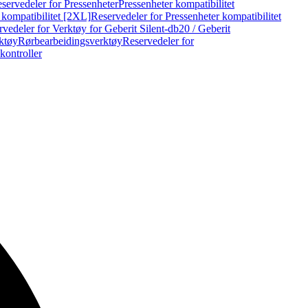
servedeler for Pressenheter
Pressenheter kompatibilitet
 kompatibilitet [2XL]
Reservedeler for Pressenheter kompatibilitet
vedeler for Verktøy for Geberit Silent-db20 / Geberit
rktøy
Rørbearbeidingsverktøy
Reservedeler for
kontroller