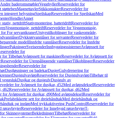
r Andre baderomsmøbler
Vegghyller
Reservedeler for
t støtteben
Magnettavler
Stikkontakter
Reservedeler for
n integrert belysning
Speilskap
Reservedeler for Speilskap
Med
menter
Hendler
Annet
tativ, nettdrift
Stativmontering, batteridrift
Reservedeler for
grep
Veggmontasje, nettdrift
Reservedeler for Veggmontasje,
 for For servantkraner
Utstyrstilkoblinger for vaskeområde,
ndvannlåser
Dykkrørvannlåser for servanter
Reservedeler for
ssbeparende modell
Innfelte vannlåser
Reservedeler for Innfelte
linger
Pakninger
Sveiseender
Innbyggingssisterner
Avløpssett for
eservedeler for
r for Tilbehør
Avløpssett for maskiner
Reservedeler for Avløpssett for
r
Reservedeler for Utenpåliggende vannlåser
Tilkoblinger
Reservedeler
tningsbender
Reservedeler for
hør
Dusjløsninger og badekar
Dusjer
Gulvdrenering for
ukrenner
Dusjgulvavløp
Reservedeler for Dusjgulvavløp
Tilbehør til
il veggsluk
Dusjkar og dusjgulv
Dusjgulv av
rvedeler for Avløpsett for dusjkar, d52
Med avløpsdeksel
Reservedeler
r, d62
Reservedeler for Avløpssett for dusjkar, d62
Med
 for Avløpssett for dusjkar, d90
Med avløpsdeksel
Reservedeler for
tak
Prefabrikkerte sett for dreiehåndtak
Med dreiehåndtak og
iehåndtak og innløp
Med trykkaktivering PushControl
Reservedeler for
 røravbryter
Reservedeler for Innebygd røravbryter
T-
 for Skinnesystemer
Bekledninger
Tilbehør
Reservedeler for
 for servanter
Reservedeler for Elementer for servanter
Bidé-