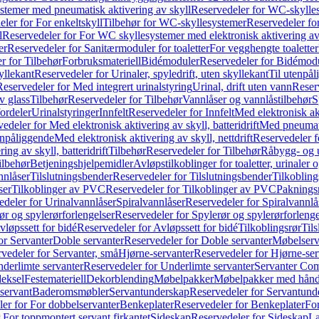
temer med pneumatisk aktivering av skyll
Reservedeler for WC-skylles
ler for For enkeltskyll
Tilbehør for WC-skyllesystemer
Reservedeler fo
l
Reservedeler for For WC skyllesystemer med elektronisk aktivering av
er
Reservedeler for Sanitærmoduler for toaletter
For vegghengte toaletter
r for Tilbehør
Forbruksmateriell
Bidémoduler
Reservedeler for Bidémod
kyllekant
Reservedeler for Urinaler, spyledrift, uten skyllekant
Til utenpål
Reservedeler for Med integrert urinalstyring
Urinal, drift uten vann
Reserv
v glass
Tilbehør
Reservedeler for Tilbehør
Vannlåser og vannlåstilbehør
S
ordeler
Urinalstyringer
Innfelt
Reservedeler for Innfelt
Med elektronisk akt
edeler for Med elektronisk aktivering av skyll, batteridrift
Med pneumati
enpåliggende
Med elektronisk aktivering av skyll, nettdrift
Reservedeler fo
ng av skyll, batteridrift
Tilbehør
Reservedeler for Tilbehør
Råbygg- og u
ilbehør
Betjeningshjelpemidler
Avløpstilkoblinger for toaletter, urinaler 
nnlåser
Tilslutningsbender
Reservedeler for Tilslutningsbender
Tilkobling
ser
Tilkoblinger av PVC
Reservedeler for Tilkoblinger av PVC
Paknings
edeler for Urinalvannlåser
Spiralvannlåser
Reservedeler for Spiralvannlå
ør og spylerørforlengelser
Reservedeler for Spylerør og spylerørforlenge
vløpssett for bidé
Reservedeler for Avløpssett for bidé
Tilkoblingsrør
Til
or Servanter
Doble servanter
Reservedeler for Doble servanter
Møbelserv
vedeler for Servanter, små
Hjørne-servanter
Reservedeler for Hjørne-ser
derlimte servanter
Reservedeler for Underlimte servanter
Servanter Com
eksel
Festemateriell
Dekorblending
Møbelpakker
Møbelpakker med hån
servant
Baderomsmøbler
Servantunderskap
Reservedeler for Servantund
er for For dobbelservanter
Benkeplater
Reservedeler for Benkeplater
For
 For toppmontert servant firkantet
Sideskap
Reservedeler for Sideskap
La