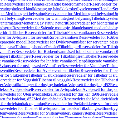
ap
Reservedeler for Hengeskap
Andre baderomsmøbler
Reservedeler fo
evaringsbokser
Håndklestang og håndklekroker
Lyselementer
Hendler
Set
peil
Med integrert belysning
Reservedeler for Med integrert belysning
Ute
rert belysning
Reservedeler for Uten integrert belysning
Tilbehør
Lysele
vantarmaturer
Montering av stativ, nettdrift
Reservedeler for Montering av s
åndsgrep
Reservedeler for Stående montasje, blandebatteri med enhånds
ridrift
Tilbehør
Reservedeler for Tilbehør
For servantkraner
Reservedeler
ler for Avløpssett for servant
Rørbendvannlåser
Reservedeler for Rørbe
beparende modell
Reservedeler for Dykkrørvannlåser for servanter, pla
blingsrør
Tilslutningsbender
Deksler
Tilkoblinger
Reservedeler for Tilkob
vannlåser
Reservedeler for Rørbendvannlåser
Dobbelkammervannlåser
R
linger
Tilkoblingsrør
Reservedeler for Tilkoblingsrør
Tilbehør
Reservedele
e vannlåser
Reservedeler for Innfelte vannlåser
Utenpåliggende vannlåse
Avløpssett for utslagsvasker
Vannlåser
Reservedeler for Vannlåser
Tilslu
sventiler
Reservedeler for Avløpsventiler
Tilbehør
Reservedeler for Tilbe
er for Slukrenner
Tilbehør til slukrenner
Reservedeler for Tilbehør til sl
ervedeler for Veggsluk
Tilbehør til veggsluk
Reservedeler for Tilbehør t
er
Avløpstilkoblinger for dusj og badekar
Avløpsett for dusjkar, d52
Rese
deksel
Avløpsdeksel
Reservedeler for Avløpsdeksel
Avløpssett for dusjka
ervedeler for Uten avløpsdeksel
Avløpssett for dusjkar, d90
Reservedeler
ett for badekar, d52
Med dreiehåndtak
Reservedeler for Med dreiehånd
t for dreiehåndtak og innløp
Reservedeler for Prefabrikkerte sett for dre
servedeler for Tilbehør til avløpssett for badekar
Tilkoblingssett
Innebygd
temvegger
Reservedeler for Systemvegger
Skinnesystemer
Reservedeler
Elementer for toaletter
Reservedeler for Elementer for toaletter
Elementer