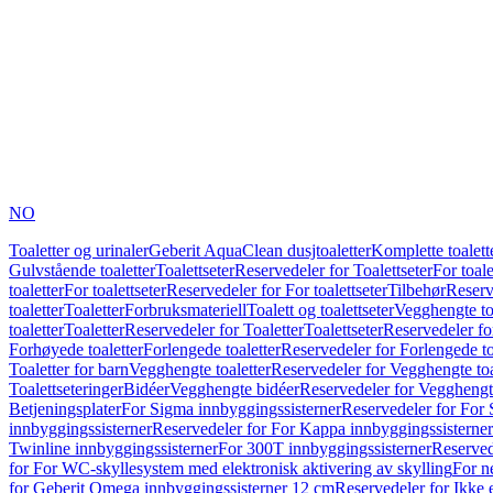
NO
Toaletter og urinaler
Geberit AquaClean dusjtoaletter
Komplette toalett
Gulvstående toaletter
Toalettseter
Reservedeler for Toalettseter
For toale
toaletter
For toalettseter
Reservedeler for For toalettseter
Tilbehør
Reserv
toaletter
Toaletter
Forbruksmateriell
Toalett og toalettseter
Vegghengte to
toaletter
Toaletter
Reservedeler for Toaletter
Toalettseter
Reservedeler for
Forhøyede toaletter
Forlengede toaletter
Reservedeler for Forlengede to
Toaletter for barn
Vegghengte toaletter
Reservedeler for Vegghengte toa
Toalettseteringer
Bidéer
Vegghengte bidéer
Reservedeler for Vegghengt
Betjeningsplater
For Sigma innbyggingssisterner
Reservedeler for For 
innbyggingssisterner
Reservedeler for For Kappa innbyggingssisterner
Twinline innbyggingssisterner
For 300T innbyggingssisterner
Reserved
for For WC-skyllesystem med elektronisk aktivering av skylling
For n
for Geberit Omega innbyggingssisterner 12 cm
Reservedeler for Ikke