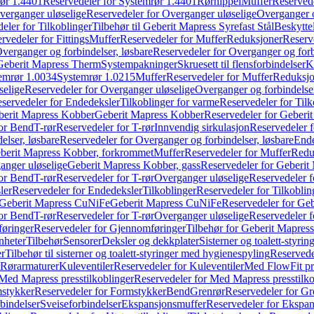
ør 1.4401
Reservedeler for Systemrør 1.4401
Rørnippel
Muffer
Reservede
verganger uløselige
Reservedeler for Overganger uløselige
Overganger o
eler for Tilkoblinger
Tilbehør til Geberit Mapress Syrefast Stål
Beskyttel
rvedeler for Fittings
Muffer
Reservedeler for Muffer
Reduksjoner
Reserv
verganger og forbindelser, løsbare
Reservedeler for Overganger og forb
 Geberit Mapress Therm
Systempakninger
Skruesett til flensforbindelser
K
emrør 1.0034
Systemrør 1.0215
Muffer
Reservedeler for Muffer
Reduksjo
selige
Reservedeler for Overganger uløselige
Overganger og forbindelser
servedeler for Endedeksler
Tilkoblinger for varme
Reservedeler for Tilk
berit Mapress Kobber
Geberit Mapress Kobber
Reservedeler for Geberi
for Bend
T-rør
Reservedeler for T-rør
Innvendig sirkulasjon
Reservedeler f
elser, løsbare
Reservedeler for Overganger og forbindelser, løsbare
Ende
eberit Mapress Kobber, forkrommet
Muffer
Reservedeler for Muffer
Redu
anger uløselige
Geberit Mapress Kobber, gass
Reservedeler for Geberit
for Bend
T-rør
Reservedeler for T-rør
Overganger uløselige
Reservedeler f
ler
Reservedeler for Endedeksler
Tilkoblinger
Reservedeler for Tilkoblin
Geberit Mapress CuNiFe
Geberit Mapress CuNiFe
Reservedeler for Ge
for Bend
T-rør
Reservedeler for T-rør
Overganger uløselige
Reservedeler f
øringer
Reservedeler for Gjennomføringer
Tilbehør for Geberit Mapre
nheter
Tilbehør
Sensorer
Deksler og dekkplater
Sisterner og toalett-styri
er
Tilbehør til sisterner og toalett-styringer med hygienespyling
Reservedel
Rørarmaturer
Kuleventiler
Reservedeler for Kuleventiler
Med FlowFit pr
Med Mapress presstilkoblinger
Reservedeler for Med Mapress presstilko
stykker
Reservedeler for Formstykker
Bend
Grenrør
Reservedeler for Gr
bindelser
Sveiseforbindelser
Ekspansjonsmuffer
Reservedeler for Ekspa