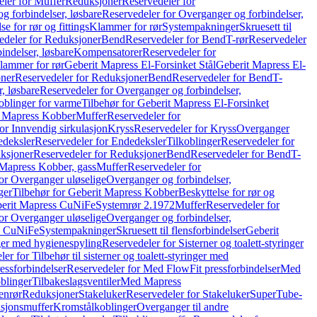
ler for Muffer
Reduksjoner
Reservedeler for
g forbindelser, løsbare
Reservedeler for Overganger og forbindelser,
se for rør og fittings
Klammer for rør
Systempakninger
Skruesett til
edeler for Reduksjoner
Bend
Reservedeler for Bend
T-rør
Reservedeler
indelser, løsbare
Kompensatorer
Reservedeler for
lammer for rør
Geberit Mapress El-Forsinket Stål
Geberit Mapress El-
ner
Reservedeler for Reduksjoner
Bend
Reservedeler for Bend
T-
, løsbare
Reservedeler for Overganger og forbindelser,
oblinger for varme
Tilbehør for Geberit Mapress El-Forsinket
t Mapress Kobber
Muffer
Reservedeler for
or Innvendig sirkulasjon
Kryss
Reservedeler for Kryss
Overganger
deksler
Reservedeler for Endedeksler
Tilkoblinger
Reservedeler for
ksjoner
Reservedeler for Reduksjoner
Bend
Reservedeler for Bend
T-
 Mapress Kobber, gass
Muffer
Reservedeler for
or Overganger uløselige
Overganger og forbindelser,
ger
Tilbehør for Geberit Mapress Kobber
Beskyttelse for rør og
berit Mapress CuNiFe
Systemrør 2.1972
Muffer
Reservedeler for
or Overganger uløselige
Overganger og forbindelser,
ss CuNiFe
Systempakninger
Skruesett til flensforbindelser
Geberit
nger med hygienespyling
Reservedeler for Sisterner og toalett-styringer
er for Tilbehør til sisterner og toalett-styringer med
essforbindelser
Reservedeler for Med FlowFit pressforbindelser
Med
blinger
Tilbakeslagsventiler
Med Mapress
enrør
Reduksjoner
Stakeluker
Reservedeler for Stakeluker
SuperTube-
nsjonsmuffer
Kromstålkoblinger
Overganger til andre