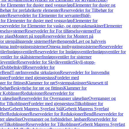
 for Elementer for dusjer med veggavløp
Elementer for dusjer og
lbehør for prefabrikerte elementer
Reservedeler for Tilbehør for
anter
Reservedeler for Elementer for servanter
Bidé-
 for Elementer for dusjer med veggavløp
Elementer for
eservedeler for Elementer for vaske- og oppvaskmaskiner
Elementer
førselssystemer
Reservedeler for For tilførselssystemer
For
av plast
Montert på topp
Reservedeler for Montert på
for utenpåliggende sisterner
Høythengende
Lavt og halvveis
Sigma innbyggingssisterner
Omega innbyggingssisterner
Reservedeler
tiler
Innløpsventiler
Reservedeler for Innløpsventiler
Innløpsventiler for
ntiler for skålsisterner
Innløpsventiler for sisterner
leventiler
Reservedeler for Skylleventiler
Skyll-stopp-
r
Dobbeltskyll
Reservedeler for
r
Bend
T-rør
Innvendig sirkulasjon
Reservedeler for Innvendig
inger
Fordeler med gjengestuss
Fordeler med
ger for fittings
Klammer for rør
Systempakninger
Skruesett til
lbehør
Beskyttelse for rør og fittings
Klammer for
or Koblinger
Reduksjoner
Reservedeler for
 uløselige
Reservedeler for Overganger uløselige
Overganger og
for Tilkoblinger
Fordeler med gjengestuss
Tilkoblinger for
delser
Geberit Mapress Syrefast Stål
Geberit Mapress Syrefast
ffer
Reduksjoner
Reservedeler for Reduksjoner
Bend
Reservedeler for
er uløselige
Overganger og forbindelser, løsbare
Reservedeler for
er
Tilkoblinger
Reservedeler for Tilkoblinger
Geberit Mapress Syrefast