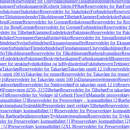
blinger
Reservedeler for Utstyrstilkoblinger
Tilslutningsbender
Reservedel
kninger
Forbruksmateriell
Geberit Silent-PP
Rør
Reservedeler for Rør
For
Reduksjoner
Stakeluker
Reservedeler for Stakeluker
Forbindelser
Reserved
ger
Tilslutningsbender
Tilkoblingsrør
Tilbehør
Klammer
Endedeksler
Pakni
 Bend
Grenrør
Reservedeler for Grenrør
Reduksjoner
Reservedeler for Re
er for Bend
Grenrør
Reservedeler for Grenrør
Forbindelser
Reservedeler f
deler for Tilbehør
Klammer
Endedeksler
Pakninger
Reservedeler for Pak
akeluker
Overganger
Spesialformstykker
Reservedeler for Spesialformsty
bindelser
Sveiseforbindelser
Ekspansjonsmuffer
Reservedeler for Ekspa
jengeforbindelser
Flensforbindelser
Flensbøssinger
Utstyrstilkoblinger
Res
fer
Tilkoblingsrør
Reservedeler for Tilkoblingsrør
Rørbendvannlåser
Rese
er
Endedeksler
Pakninger
Beskyttelseskapper
Forbruksmateriell
Brannvern,
nger for strukturlydutkobling og luftlydisolering
Fuktighetsvern
Tettinger
ng
Takavløp
Reservedeler for Takavløp
Takavløp opptil 12 l/s
Reservedeler
 oppti 100 l/s
Takavløp for renner
Reservedeler for Takavløp for renner
 l/s
Reservedeler for Takavløp oppti 100 l/s
Dampsperreelementer
Reserv
ødoverløp
Reservedeler for Nødoverløp
For takavløp oppti 12 l/s
Reserve
00
Festesystem d250–315
Tilbehør
Reservedeler for Tilbehør
For takavløp
wFit
Reservedeler for Verktøy til Geberit FlowFit
Manuelle pressverktøy
mpatibilitet [2]
Reservedeler for Pressverktøy – kompatibilitet [2]
Rørbe
røvingsplugg
Testmiddel
Pressenheter med verktøy
Tilbehør
Reservedeler 
resseverktøy kompatibilitet [1]
Reservedeler for Presseverktøy kompatibil
for Rørbearbeidingsverktøy
Trykkprøvingsplugg
Reservedeler for Tryk
ler for Presseverktøy kompatibilitet [1]
Presseverktøy kompatibilitet [2]
/ [2]
Presseverktøy kompatibilitet [2XL]
Reservedeler for Presseverktøy