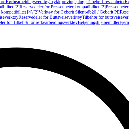
for Rørbearbeidingsverktøy
Trykkprøvingsplugg
Tilbehør
Pressenheter
Re
ibilitet [2]
Reservedeler for Pressenheter kompatibilitet [2]
Pressenheter
kompatibilitet [4]/[2]
Verktøy for Geberit Silent-db20 / Geberit PE
Reser
iseverktøy
Reservedeler for Buttsveiseverktøy
Tilbehør for buttsveiseve
ler for Tilbehør for rørbearbeidingsverktøy
Betjeningshjelpemidler
Fjern