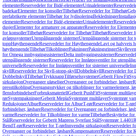
elementer
Reservedeler for Bidé-elementer
Urinalelementer
Reservedele
badekar
Elementer for konsoller
Tilbehør
Reservedeler for Tilbehør
Gebe
prefabrikerte elementer
Tilbehør for lydisolering
Bekledninger
Installas
elementer
Reservedeler for Bidé-elementer
Urinalelementer
Reservedele
dusjer
Elementer for armaturer og apparater
Reservedeler for Elementer
for konsoller
Tilbehør
Reservedeler for Tilbehør
Tilbehør
Reservedeler f
avløpssystemer
Utenpåliggende sisterner
Utenpåliggende sisterner for to
topp
Høythengende
Reservedeler for Høythengende
Lavt og halvveis 
høythengende
Tilbehør
Tilkoblinger
Pakninger
Pakningsringer
Skylleven
for Omega innbyggingssisterner
Delta innbyggingssisterner
Reservedel
utenpåliggende sisterner
Reservedeler for Innløpsventiler for utenpålig
universelle
Reservedeler for Innløpsventiler for sisterner universelle
Inn
skyll
Reservedeler for Skyll-stopp-skyll
Dobbeltskyll
Reservedeler for 
Dobbeltskyll
Tilbehør
Trykknapp
Tilførselssystemer
Geberit FlowFit
Sys
sirkulasjon
Overganger uløselige
Overganger og forbindelser, løsbare
R
presstilkobling
Overgangsstykker og tilkoblinger for varmeelement, lø
flensforbindelser
Forbruksmateriell
Geberit PushFit
Systemrør multilaye
rør
Systempakninger
Geberit Mepla
Systemrør multilayer
Systemrør var
Reduksjoner
Albue
Reservedeler for Albue
T-rør
Reservedeler for T-rør
forbindelser, løsbare
Reservedeler for Overganger og forbindelser, løs
varme
Reservedeler for Tilkoblinger for varme
Tilbehør
Beskyttelse for 
Stål
Reservedeler for Geberit Mapress Syrefast Stål
Systemrør 1.4401
R
Bend
T-rør
Reservedeler for T-rør
Innvendig sirkulasjon
Reservedeler fo
Overganger og forbindelser, løsbare
Kompensatorer
Reservedeler for 