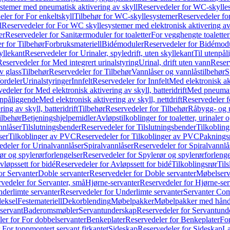
temer med pneumatisk aktivering av skyll
Reservedeler for WC-skylles
ler for For enkeltskyll
Tilbehør for WC-skyllesystemer
Reservedeler fo
l
Reservedeler for For WC skyllesystemer med elektronisk aktivering av
er
Reservedeler for Sanitærmoduler for toaletter
For vegghengte toaletter
r for Tilbehør
Forbruksmateriell
Bidémoduler
Reservedeler for Bidémod
kyllekant
Reservedeler for Urinaler, spyledrift, uten skyllekant
Til utenpål
Reservedeler for Med integrert urinalstyring
Urinal, drift uten vann
Reserv
v glass
Tilbehør
Reservedeler for Tilbehør
Vannlåser og vannlåstilbehør
S
ordeler
Urinalstyringer
Innfelt
Reservedeler for Innfelt
Med elektronisk akt
edeler for Med elektronisk aktivering av skyll, batteridrift
Med pneumati
enpåliggende
Med elektronisk aktivering av skyll, nettdrift
Reservedeler fo
ng av skyll, batteridrift
Tilbehør
Reservedeler for Tilbehør
Råbygg- og u
ilbehør
Betjeningshjelpemidler
Avløpstilkoblinger for toaletter, urinaler 
nnlåser
Tilslutningsbender
Reservedeler for Tilslutningsbender
Tilkobling
ser
Tilkoblinger av PVC
Reservedeler for Tilkoblinger av PVC
Paknings
edeler for Urinalvannlåser
Spiralvannlåser
Reservedeler for Spiralvannlå
ør og spylerørforlengelser
Reservedeler for Spylerør og spylerørforlenge
vløpssett for bidé
Reservedeler for Avløpssett for bidé
Tilkoblingsrør
Til
or Servanter
Doble servanter
Reservedeler for Doble servanter
Møbelserv
vedeler for Servanter, små
Hjørne-servanter
Reservedeler for Hjørne-ser
derlimte servanter
Reservedeler for Underlimte servanter
Servanter Com
eksel
Festemateriell
Dekorblending
Møbelpakker
Møbelpakker med hån
servant
Baderomsmøbler
Servantunderskap
Reservedeler for Servantund
er for For dobbelservanter
Benkeplater
Reservedeler for Benkeplater
For
 For toppmontert servant firkantet
Sideskap
Reservedeler for Sideskap
La