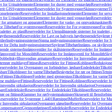
r for Urinalelementer
Elementer for dusjer med veggavløp
Reservedeler
rit GIS
Systemvegger
Reservedeler for Systemvegger
Skinnesystemer
Ti
jonselementer
Reservedeler for Installasjonselementer
Elementer for serv
r for Urinalelementer
Elementer for dusjer med veggavløp
Reservedeler
 for armaturer og apparater
Elementer for vaske- og oppvaskmaskiner
R
or Tilbehør
For systemvegger
Reservedeler for For systemvegger
For til
aletter, av plast
Reservedeler for Utenpåliggende sisterner for toaletter, 
høythengende
Reservedeler for Lavt og halvveis høythengende
Spylerør 
tiler
Innbyggingssisterner
Sigma innbyggingssisterner
Reservedeler for 
er for Delta innbyggingssisterner
Spylerør
Tilbehør
Innløps- og skylleven
gende sisterner
Innløpsventiler for skålsisterner
Reservedeler for Innløpsve
løpsventil for Monolith
Reservedeler for Innløpsventil for Monolith
Skyl
Dobbeltskyll
Innvendige armaturer
Reservedeler for Innvendige armature
temrør multilayer
Fittings
Reservedeler for Fittings
Koblinger
Reduksjone
eservedeler for Overganger og forbindelser, løsbare
Endedeksler
Tilkobl
sbare
Tilkoblinger for varme
Tilbehør
Beskyttelse for rør og fittings
Tetnin
r
Fittings
Tilkoblinger
Fordeler med gjengestuss
Tilkoblinger for varme
Ti
me multilayer
Fittings
Reservedeler for Fittings
Koblinger
Reservedeler f
Innvendig sirkulasjon
Reservedeler for Innvendig sirkulasjon
Overganger
bare
Endedeksler
Reservedeler for Endedeksler
Tilkoblinger
Reservedeler 
rør og fittings
Klammer for rør
Systempakninger
Skruesett til flensforbin
eservedeler for Systemrør 1.4401
Rørnippel
Muffer
Reservedeler for Mu
r Innvendig sirkulasjon
Overganger uløselige
Reservedeler for Overgang
Kompensatorer
Gjennomføringer
Endedeksler
Reservedeler for Endedeksl