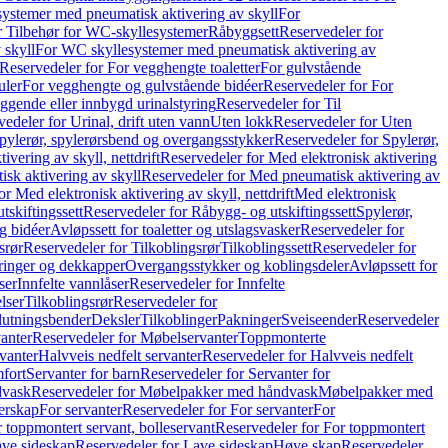
ystemer med pneumatisk aktivering av skyll
For
r Tilbehør for WC-skyllesystemer
Råbyggsett
Reservedeler for
 skyll
For WC skyllesystemer med pneumatisk aktivering av
Reservedeler for For vegghengte toaletter
For gulvstående
uler
For vegghengte og gulvstående bidéer
Reservedeler for For
iggende eller innbygd urinalstyring
Reservedeler for Til
edeler for Urinal, drift uten vann
Uten lokk
Reservedeler for Uten
pylerør, spylerørsbend og overgangsstykker
Reservedeler for Spylerør,
ivering av skyll, nettdrift
Reservedeler for Med elektronisk aktivering
sk aktivering av skyll
Reservedeler for Med pneumatisk aktivering av
r Med elektronisk aktivering av skyll, nettdrift
Med elektronisk
tskiftingssett
Reservedeler for Råbygg- og utskiftingssett
Spylerør,
og bidéer
Avløpssett for toaletter og utslagsvasker
Reservedeler for
srør
Reservedeler for Tilkoblingsrør
Tilkoblingssett
Reservedeler for
ringer og dekkapper
Overgangsstykker og koblingsdeler
Avløpssett for
ser
Innfelte vannlåser
Reservedeler for Innfelte
lser
Tilkoblingsrør
Reservedeler for
slutningsbender
Deksler
Tilkoblinger
Pakninger
Sveiseender
Reservedeler
anter
Reservedeler for Møbelservanter
Toppmonterte
vanter
Halvveis nedfelt servanter
Reservedeler for Halvveis nedfelt
fort
Servanter for barn
Reservedeler for Servanter for
dvask
Reservedeler for Møbelpakker med håndvask
Møbelpakker med
erskap
For servanter
Reservedeler for For servanter
For
 toppmontert servant, bolleservant
Reservedeler for For toppmontert
ve sideskap
Reservedeler for Lave sideskap
Høye skap
Reservedeler