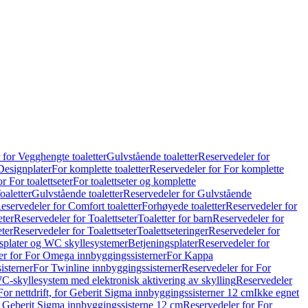
 for Vegghengte toaletter
Gulvstående toaletter
Reservedeler for
Designplater
For komplette toaletter
Reservedeler for For komplette
r For toalettseter
For toalettseter og komplette
oaletter
Gulvstående toaletter
Reservedeler for Gulvstående
eservedeler for Comfort toaletter
Forhøyede toaletter
Reservedeler for
eter
Reservedeler for Toalettseter
Toaletter for barn
Reservedeler for
eter
Reservedeler for Toalettseter
Toalettseteringer
Reservedeler for
splater og WC skyllesystemer
Betjeningsplater
Reservedeler for
er for For Omega innbyggingssisterner
For Kappa
isterner
For Twinline innbyggingssisterner
Reservedeler for For
C-skyllesystem med elektronisk aktivering av skylling
Reservedeler
For nettdrift, for Geberit Sigma innbyggingssisterner 12 cm
Ikke egnet
for Geberit Sigma innbyggingssisterne 12 cm
Reservedeler for For