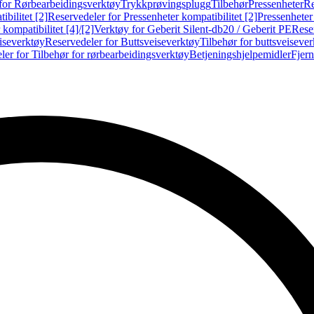
for Rørbearbeidingsverktøy
Trykkprøvingsplugg
Tilbehør
Pressenheter
Re
ibilitet [2]
Reservedeler for Pressenheter kompatibilitet [2]
Pressenheter
kompatibilitet [4]/[2]
Verktøy for Geberit Silent-db20 / Geberit PE
Reser
iseverktøy
Reservedeler for Buttsveiseverktøy
Tilbehør for buttsveiseve
ler for Tilbehør for rørbearbeidingsverktøy
Betjeningshjelpemidler
Fjern