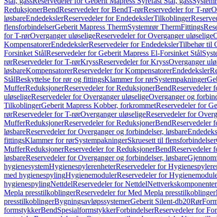
Stål, gass
Reservedeler for Geberit Mapress Syrefast Stål, gass
Systemr
Reduksjoner
Bend
Reservedeler for Bend
T-rør
Reservedeler for T-rør
O
løsbare
Endedeksler
Reservedeler for Endedeksler
Tilkoblinger
Reserved
flensforbindelser
Geberit Mapress Therm
Systemrør Therm
Fittings
Rese
for T-rør
Overganger uløselige
Reservedeler for Overganger uløselige
O
Kompensatorer
Endedeksler
Reservedeler for Endedeksler
Tilbehør til
Forsinket Stål
Reservedeler for Geberit Mapress El-Forsinket Stål
Syst
rør
Reservedeler for T-rør
Kryss
Reservedeler for Kryss
Overganger ulø
løsbare
Kompensatorer
Reservedeler for Kompensatorer
Endedeksler
Re
Stål
Beskyttelse for rør og fittings
Klammer for rør
Systempakninger
Ge
Muffer
Reduksjoner
Reservedeler for Reduksjoner
Bend
Reservedeler 
uløselige
Reservedeler for Overganger uløselige
Overganger og forbind
Tilkoblinger
Geberit Mapress Kobber, forkrommet
Reservedeler for G
rør
Reservedeler for T-rør
Overganger uløselige
Reservedeler for Overg
Muffer
Reduksjoner
Reservedeler for Reduksjoner
Bend
Reservedeler 
løsbare
Reservedeler for Overganger og forbindelser, løsbare
Endedeks
fittings
Klammer for rør
Systempakninger
Skruesett til flensforbindelser
Muffer
Reduksjoner
Reservedeler for Reduksjoner
Bend
Reservedeler 
løsbare
Reservedeler for Overganger og forbindelser, løsbare
Gjennomf
hygienesystem
Hygienespylerenheter
Reservedeler for Hygienespylere
med hygienespyling
Hygienemoduler
Reservedeler for Hygienemodul
hygienespyling
Nettdel
Reservedeler for Nettdel
Nettverkskomponenter
Mepla presstilkoblinger
Reservedeler for Med Mepla presstilkoblinger
presstilkoblinger
Bygningsavløpssystemer
Geberit Silent-db20
Rør
Form
formstykker
Bend
Spesialformstykker
Forbindelser
Reservedeler for For