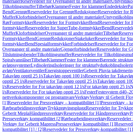
materialer
Reservedeler for Overganger til andre materialer
Utstyrstilko
Tilkoblingsmuffer
Tilbehør
Klammer
Fester for klammer
Endedeksler
Pa
Bend
Grenrør
Reservedeler for Grenrør
Reduksjoner
Reservedeler for 
Muffer
Kloforbindelser
Overganger til andre materialer
Utstyrstilkoblin
Rør
Formstykker
Reservedeler for Formstykker
Bend
Reservedeler for
formstykker
Reservedeler for SuperTube-formstykker
Bend
Reservedel
Muffer
Kloforbindelser
Overganger til andre materialer
Tilbehør
Reserve
Formstykker
Bend
Grenrør
Reduksjoner
Stakeluker
Reservedeler for St
formstykker
Bend
Spesialformstykker
Forbindelser
Reservedeler for For
Overganger til andre materialer
Gjengeforbindelser
Reservedeler for G
Tilslutningsbender
Tilkobliingsmuffer
Reservedeler for Tilkobliingsmuf
Spiralvannlåser
Tilbehør
Klammer
Fester for klammer
Bærende struktur
avløpssystemer
Lydisolering
Isoleringer for strukturlydutkobling
Isoleri
avløp
Ventilatorventiler
Energistoppeventiler
Geberit Pluvia takdreneri
Takavløp opptil 25 l/s
Takavløp oppti 100 l/s
Reservedeler for Takavløp
opptil 25 l/s
Reservedeler for Takavløp opptil 25 l/s
Takavløp oppti 100
l/s
Reservedeler for For takavløp oppti 12 l/s
For takavløp oppti 25 l/s
N
l/s
Reservedeler for For takavløp oppti 25 l/s
Fester
Festesystem d40–2
nettverkskomponenter og programvare
Verktøy
Verktøy til Geberit Flo
[1]
Reservedeler for Pressverktøy – kompatibilitet [1]
Pressverktøy – ko
Rørbearbeidingsverktøy
Trykkprøvingsplugg
Reservedeler for Trykkp
Geberit Mepla
Håndpressverktøy
Reservedeler for Håndpressverktøy
P
Presseverktøy kompatibilitet [2]
Rørbearbeidingsverktøy
Reservedeler 
Verktøy for Geberit Mapress
Presseverktøy kompatibilitet [1]
Reservede
kompatibilitet [1] / [2]
Reservedeler for Pressverktøy-kompatibilitet [1] 