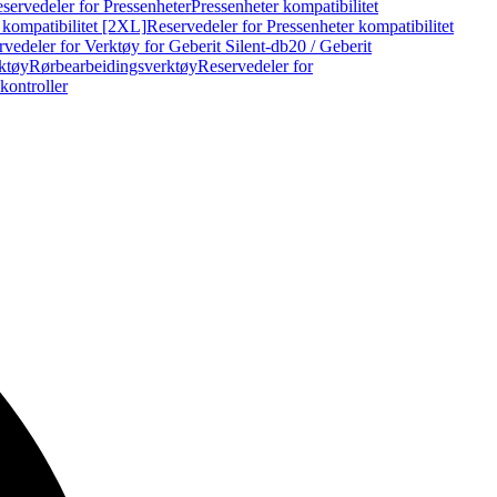
servedeler for Pressenheter
Pressenheter kompatibilitet
 kompatibilitet [2XL]
Reservedeler for Pressenheter kompatibilitet
vedeler for Verktøy for Geberit Silent-db20 / Geberit
rktøy
Rørbearbeidingsverktøy
Reservedeler for
kontroller