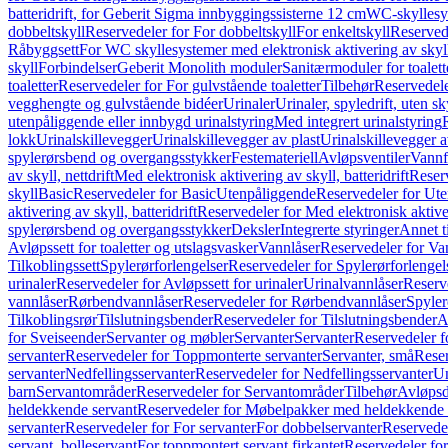
batteridrift, for Geberit Sigma innbyggingssisterne 12 cm
WC-skyllesys
dobbeltskyll
Reservedeler for For dobbeltskyll
For enkeltskyll
Reservede
Råbyggsett
For WC skyllesystemer med elektronisk aktivering av skyl
skyll
Forbindelser
Geberit Monolith moduler
Sanitærmoduler for toalett
toaletter
Reservedeler for For gulvstående toaletter
Tilbehør
Reservedele
vegghengte og gulvstående bidéer
Urinaler
Urinaler, spyledrift, uten s
utenpåliggende eller innbygd urinalstyring
Med integrert urinalstyring
lokk
Urinalskillevegger
Urinalskillevegger av plast
Urinalskillevegger a
spylerørsbend og overgangsstykker
Festemateriell
Avløpsventiler
Vannf
av skyll, nettdrift
Med elektronisk aktivering av skyll, batteridrift
Reserv
skyll
Basic
Reservedeler for Basic
Utenpåliggende
Reservedeler for Ut
aktivering av skyll, batteridrift
Reservedeler for Med elektronisk aktiveri
spylerørsbend og overgangsstykker
Deksler
Integrerte styringer
Annet t
Avløpssett for toaletter og utslagsvasker
Vannlåser
Reservedeler for Va
Tilkoblingssett
Spylerørforlengelser
Reservedeler for Spylerørforlengel
urinaler
Reservedeler for Avløpssett for urinaler
Urinalvannlåser
Reserv
vannlåser
Rørbendvannlåser
Reservedeler for Rørbendvannlåser
Spyler
Tilkoblingsrør
Tilslutningsbender
Reservedeler for Tilslutningsbender
A
for Sveiseender
Servanter og møbler
Servanter
Servanter
Reservedeler f
servanter
Reservedeler for Toppmonterte servanter
Servanter, små
Reser
servanter
Nedfellingsservanter
Reservedeler for Nedfellingsservanter
Un
barn
Servantområder
Reservedeler for Servantområder
Tilbehør
Avløpsd
heldekkende servant
Reservedeler for Møbelpakker med heldekkende 
servanter
Reservedeler for For servanter
For dobbelservanter
Reservedel
servant, bolleservant
For toppmontert servant firkantet
Reservedeler for