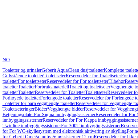
NO
Toaletter og urinaler
Geberit AquaClean dusjtoaletter
Komplette toalett
Gulvstående toaletter
Toalettseter
Reservedeler for Toalettseter
For toale
toaletter
For toalettseter
Reservedeler for For toalettseter
Tilbehør
Reserv
toaletter
Toaletter
Forbruksmateriell
Toalett og toalettseter
Vegghengte to
toaletter
Toaletter
Reservedeler for Toaletter
Toalettseter
Reservedeler for
Forhøyede toaletter
Forlengede toaletter
Reservedeler for Forlengede to
Toaletter for barn
Vegghengte toaletter
Reservedeler for Vegghengte toa
Toalettseteringer
Bidéer
Vegghengte bidéer
Reservedeler for Vegghengt
Betjeningsplater
For Sigma innbyggingssisterner
Reservedeler for For 
innbyggingssisterner
Reservedeler for For Kappa innbyggingssisterner
Twinline innbyggingssisterner
For 300T innbyggingssisterner
Reserved
for For WC-skyllesystem med elektronisk aktivering av skylling
For n
for Geberit Omega innbyggingssisterner 12 cm
Reservedeler for Ikke