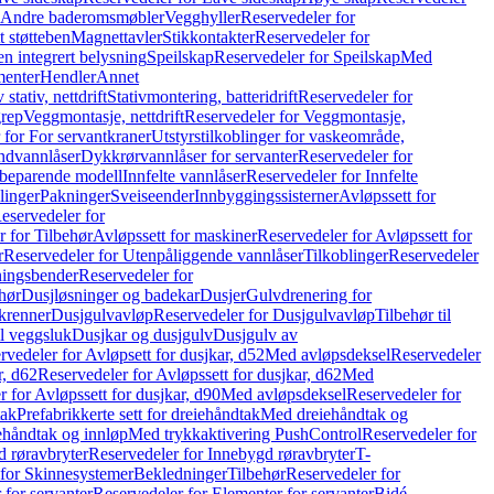
r Andre baderomsmøbler
Vegghyller
Reservedeler for
t støtteben
Magnettavler
Stikkontakter
Reservedeler for
n integrert belysning
Speilskap
Reservedeler for Speilskap
Med
menter
Hendler
Annet
tativ, nettdrift
Stativmontering, batteridrift
Reservedeler for
grep
Veggmontasje, nettdrift
Reservedeler for Veggmontasje,
 for For servantkraner
Utstyrstilkoblinger for vaskeområde,
ndvannlåser
Dykkrørvannlåser for servanter
Reservedeler for
ssbeparende modell
Innfelte vannlåser
Reservedeler for Innfelte
linger
Pakninger
Sveiseender
Innbyggingssisterner
Avløpssett for
eservedeler for
r for Tilbehør
Avløpssett for maskiner
Reservedeler for Avløpssett for
r
Reservedeler for Utenpåliggende vannlåser
Tilkoblinger
Reservedeler
tningsbender
Reservedeler for
hør
Dusjløsninger og badekar
Dusjer
Gulvdrenering for
ukrenner
Dusjgulvavløp
Reservedeler for Dusjgulvavløp
Tilbehør til
il veggsluk
Dusjkar og dusjgulv
Dusjgulv av
rvedeler for Avløpsett for dusjkar, d52
Med avløpsdeksel
Reservedeler
r, d62
Reservedeler for Avløpssett for dusjkar, d62
Med
 for Avløpssett for dusjkar, d90
Med avløpsdeksel
Reservedeler for
tak
Prefabrikkerte sett for dreiehåndtak
Med dreiehåndtak og
iehåndtak og innløp
Med trykkaktivering PushControl
Reservedeler for
 røravbryter
Reservedeler for Innebygd røravbryter
T-
 for Skinnesystemer
Bekledninger
Tilbehør
Reservedeler for
 for servanter
Reservedeler for Elementer for servanter
Bidé-