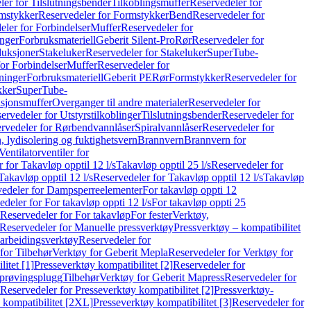
er for Tilslutningsbender
Tilkoblingsmuffer
Reservedeler for
mstykker
Reservedeler for Formstykker
Bend
Reservedeler for
eler for Forbindelser
Muffer
Reservedeler for
nger
Forbruksmateriell
Geberit Silent-Pro
Rør
Reservedeler for
duksjoner
Stakeluker
Reservedeler for Stakeluker
SuperTube-
or Forbindelser
Muffer
Reservedeler for
ninger
Forbruksmateriell
Geberit PE
Rør
Formstykker
Reservedeler for
kker
SuperTube-
nsjonsmuffer
Overganger til andre materialer
Reservedeler for
ervedeler for Utstyrstilkoblinger
Tilslutningsbender
Reservedeler for
rvedeler for Rørbendvannlåser
Spiralvannlåser
Reservedeler for
 lydisolering og fuktighetsvern
Brannvern
Brannvern for
Ventilatorventiler for
 for Takavløp opptil 12 l/s
Takavløp opptil 25 l/s
Reservedeler for
Takavløp opptil 12 l/s
Reservedeler for Takavløp opptil 12 l/s
Takavløp
edeler for Dampsperreelementer
For takavløp oppti 12
deler for For takavløp oppti 12 l/s
For takavløp oppti 25
Reservedeler for For takavløp
For fester
Verktøy,
Reservedeler for Manuelle pressverktøy
Pressverktøy – kompatibilitet
arbeidingsverktøy
Reservedeler for
for Tilbehør
Verktøy for Geberit Mepla
Reservedeler for Verktøy for
itet [1]
Presseverktøy kompatibilitet [2]
Reservedeler for
kprøvingsplugg
Tilbehør
Verktøy for Geberit Mapress
Reservedeler for
Reservedeler for Presseverktøy kompatibilitet [2]
Pressverktøy-
 kompatibilitet [2XL]
Presseverktøy kompatibilitet [3]
Reservedeler for