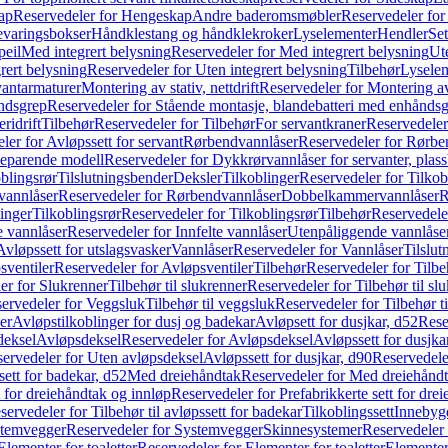
ap
Reservedeler for Hengeskap
Andre baderomsmøbler
Reservedeler fo
evaringsbokser
Håndklestang og håndklekroker
Lyselementer
Hendler
Set
peil
Med integrert belysning
Reservedeler for Med integrert belysning
Ute
rert belysning
Reservedeler for Uten integrert belysning
Tilbehør
Lysele
vantarmaturer
Montering av stativ, nettdrift
Reservedeler for Montering av s
åndsgrep
Reservedeler for Stående montasje, blandebatteri med enhånds
ridrift
Tilbehør
Reservedeler for Tilbehør
For servantkraner
Reservedeler
ler for Avløpssett for servant
Rørbendvannlåser
Reservedeler for Rørbe
beparende modell
Reservedeler for Dykkrørvannlåser for servanter, pla
blingsrør
Tilslutningsbender
Deksler
Tilkoblinger
Reservedeler for Tilkob
vannlåser
Reservedeler for Rørbendvannlåser
Dobbelkammervannlåser
R
linger
Tilkoblingsrør
Reservedeler for Tilkoblingsrør
Tilbehør
Reservedele
e vannlåser
Reservedeler for Innfelte vannlåser
Utenpåliggende vannlåse
Avløpssett for utslagsvasker
Vannlåser
Reservedeler for Vannlåser
Tilslu
sventiler
Reservedeler for Avløpsventiler
Tilbehør
Reservedeler for Tilbe
er for Slukrenner
Tilbehør til slukrenner
Reservedeler for Tilbehør til sl
ervedeler for Veggsluk
Tilbehør til veggsluk
Reservedeler for Tilbehør t
er
Avløpstilkoblinger for dusj og badekar
Avløpsett for dusjkar, d52
Rese
deksel
Avløpsdeksel
Reservedeler for Avløpsdeksel
Avløpssett for dusjka
ervedeler for Uten avløpsdeksel
Avløpssett for dusjkar, d90
Reservedeler
ett for badekar, d52
Med dreiehåndtak
Reservedeler for Med dreiehånd
t for dreiehåndtak og innløp
Reservedeler for Prefabrikkerte sett for dre
servedeler for Tilbehør til avløpssett for badekar
Tilkoblingssett
Innebygd
temvegger
Reservedeler for Systemvegger
Skinnesystemer
Reservedeler
Elementer for toaletter
Reservedeler for Elementer for toaletter
Elementer