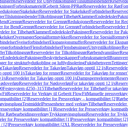
blinger
Reservedeler for Utstyrstilkoblinger
Tilslutningsbender
Reservedel
kninger
Forbruksmateriell
Geberit Silent-PP
Rør
Reservedeler for Rør
For
Reduksjoner
Stakeluker
Reservedeler for Stakeluker
Forbindelser
Reserved
ger
Tilslutningsbender
Tilkoblingsrør
Tilbehør
Klammer
Endedeksler
Pakni
 Bend
Grenrør
Reservedeler for Grenrør
Reduksjoner
Reservedeler for Re
er for Bend
Grenrør
Reservedeler for Grenrør
Forbindelser
Reservedeler f
deler for Tilbehør
Klammer
Endedeksler
Pakninger
Reservedeler for Pak
akeluker
Overganger
Spesialformstykker
Reservedeler for Spesialformsty
bindelser
Sveiseforbindelser
Ekspansjonsmuffer
Reservedeler for Ekspa
jengeforbindelser
Flensforbindelser
Flensbøssinger
Utstyrstilkoblinger
Res
fer
Tilkoblingsrør
Reservedeler for Tilkoblingsrør
Rørbendvannlåser
Rese
er
Endedeksler
Pakninger
Beskyttelseskapper
Forbruksmateriell
Brannvern,
nger for strukturlydutkobling og luftlydisolering
Fuktighetsvern
Tettinger
ng
Takavløp
Reservedeler for Takavløp
Takavløp opptil 12 l/s
Reservedeler
 oppti 100 l/s
Takavløp for renner
Reservedeler for Takavløp for renner
 l/s
Reservedeler for Takavløp oppti 100 l/s
Dampsperreelementer
Reserv
ødoverløp
Reservedeler for Nødoverløp
For takavløp oppti 12 l/s
Reserve
00
Festesystem d250–315
Tilbehør
Reservedeler for Tilbehør
For takavløp
wFit
Reservedeler for Verktøy til Geberit FlowFit
Manuelle pressverktøy
mpatibilitet [2]
Reservedeler for Pressverktøy – kompatibilitet [2]
Rørbe
røvingsplugg
Testmiddel
Pressenheter med verktøy
Tilbehør
Reservedeler 
resseverktøy kompatibilitet [1]
Reservedeler for Presseverktøy kompatibil
for Rørbearbeidingsverktøy
Trykkprøvingsplugg
Reservedeler for Tryk
ler for Presseverktøy kompatibilitet [1]
Presseverktøy kompatibilitet [2]
/ [2]
Presseverktøy kompatibilitet [2XL]
Reservedeler for Presseverktøy