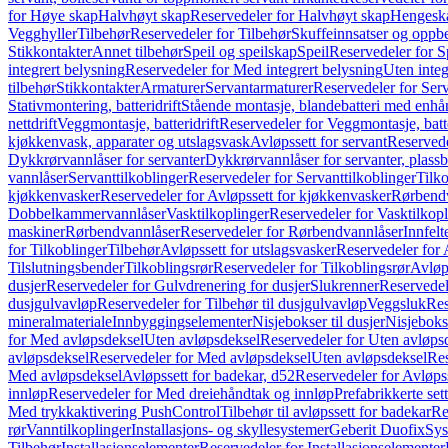
for Høye skap
Halvhøyt skap
Reservedeler for Halvhøyt skap
Hengesk
Vegghyller
Tilbehør
Reservedeler for Tilbehør
Skuffeinnsatser og oppb
Stikkontakter
Annet tilbehør
Speil og speilskap
Speil
Reservedeler for S
integrert belysning
Reservedeler for Med integrert belysning
Uten integ
tilbehør
Stikkontakter
Armaturer
Servantarmaturer
Reservedeler for Ser
Stativmontering, batteridrift
Stående montasje, blandebatteri med enh
nettdrift
Veggmontasje, batteridrift
Reservedeler for Veggmontasje, batte
kjøkkenvask, apparater og utslagsvask
Avløpssett for servant
Reservede
Dykkrørvannlåser for servanter
Dykkrørvannlåser for servanter, plass
vannlåser
Servanttilkoblinger
Reservedeler for Servanttilkoblinger
Tilko
kjøkkenvasker
Reservedeler for Avløpssett for kjøkkenvasker
Rørbend
Dobbelkammervannlåser
Vasktilkoplinger
Reservedeler for Vasktilkop
maskiner
Rørbendvannlåser
Reservedeler for Rørbendvannlåser
Innfelt
for Tilkoblinger
Tilbehør
Avløpssett for utslagsvasker
Reservedeler for 
Tilslutningsbender
Tilkoblingsrør
Reservedeler for Tilkoblingsrør
Avløp
dusjer
Reservedeler for Gulvdrenering for dusjer
Slukrenner
Reservedel
dusjgulvavløp
Reservedeler for Tilbehør til dusjgulvavløp
Veggsluk
Res
mineralmateriale
Innbyggingselementer
Nisjebokser til dusjer
Nisjeboks
for Med avløpsdeksel
Uten avløpsdeksel
Reservedeler for Uten avløps
avløpsdeksel
Reservedeler for Med avløpsdeksel
Uten avløpsdeksel
Res
Med avløpsdeksel
Avløpssett for badekar, d52
Reservedeler for Avløpss
innløp
Reservedeler for Med dreiehåndtak og innløp
Prefabrikkerte set
Med trykkaktivering PushControl
Tilbehør til avløpssett for badekar
Re
rør
Vanntilkoplinger
Installasjons- og skyllesystemer
Geberit Duofix
Sys
Tilbehør
Installasjonselementer
Reservedeler for Installasjonselementer