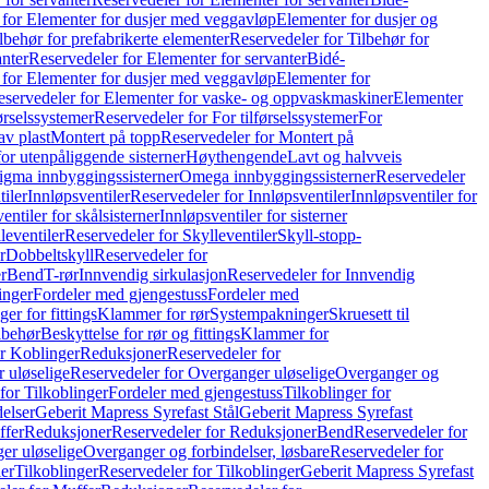
 for Elementer for dusjer med veggavløp
Elementer for dusjer og
lbehør for prefabrikerte elementer
Reservedeler for Tilbehør for
anter
Reservedeler for Elementer for servanter
Bidé-
 for Elementer for dusjer med veggavløp
Elementer for
eservedeler for Elementer for vaske- og oppvaskmaskiner
Elementer
førselssystemer
Reservedeler for For tilførselssystemer
For
av plast
Montert på topp
Reservedeler for Montert på
for utenpåliggende sisterner
Høythengende
Lavt og halvveis
Sigma innbyggingssisterner
Omega innbyggingssisterner
Reservedeler
tiler
Innløpsventiler
Reservedeler for Innløpsventiler
Innløpsventiler for
ntiler for skålsisterner
Innløpsventiler for sisterner
leventiler
Reservedeler for Skylleventiler
Skyll-stopp-
r
Dobbeltskyll
Reservedeler for
r
Bend
T-rør
Innvendig sirkulasjon
Reservedeler for Innvendig
inger
Fordeler med gjengestuss
Fordeler med
ger for fittings
Klammer for rør
Systempakninger
Skruesett til
lbehør
Beskyttelse for rør og fittings
Klammer for
or Koblinger
Reduksjoner
Reservedeler for
 uløselige
Reservedeler for Overganger uløselige
Overganger og
for Tilkoblinger
Fordeler med gjengestuss
Tilkoblinger for
delser
Geberit Mapress Syrefast Stål
Geberit Mapress Syrefast
ffer
Reduksjoner
Reservedeler for Reduksjoner
Bend
Reservedeler for
er uløselige
Overganger og forbindelser, løsbare
Reservedeler for
er
Tilkoblinger
Reservedeler for Tilkoblinger
Geberit Mapress Syrefast