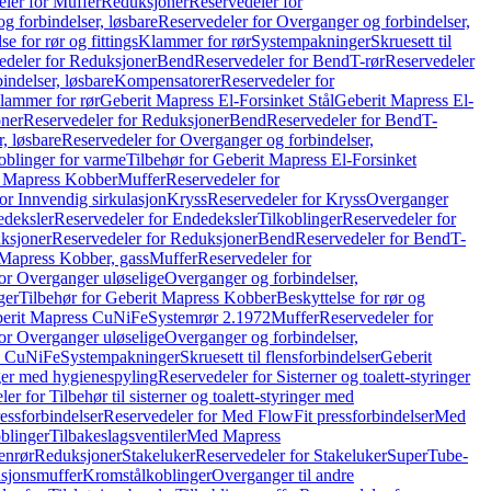
ler for Muffer
Reduksjoner
Reservedeler for
g forbindelser, løsbare
Reservedeler for Overganger og forbindelser,
se for rør og fittings
Klammer for rør
Systempakninger
Skruesett til
edeler for Reduksjoner
Bend
Reservedeler for Bend
T-rør
Reservedeler
indelser, løsbare
Kompensatorer
Reservedeler for
lammer for rør
Geberit Mapress El-Forsinket Stål
Geberit Mapress El-
ner
Reservedeler for Reduksjoner
Bend
Reservedeler for Bend
T-
, løsbare
Reservedeler for Overganger og forbindelser,
oblinger for varme
Tilbehør for Geberit Mapress El-Forsinket
t Mapress Kobber
Muffer
Reservedeler for
or Innvendig sirkulasjon
Kryss
Reservedeler for Kryss
Overganger
deksler
Reservedeler for Endedeksler
Tilkoblinger
Reservedeler for
ksjoner
Reservedeler for Reduksjoner
Bend
Reservedeler for Bend
T-
 Mapress Kobber, gass
Muffer
Reservedeler for
or Overganger uløselige
Overganger og forbindelser,
ger
Tilbehør for Geberit Mapress Kobber
Beskyttelse for rør og
berit Mapress CuNiFe
Systemrør 2.1972
Muffer
Reservedeler for
or Overganger uløselige
Overganger og forbindelser,
ss CuNiFe
Systempakninger
Skruesett til flensforbindelser
Geberit
nger med hygienespyling
Reservedeler for Sisterner og toalett-styringer
er for Tilbehør til sisterner og toalett-styringer med
essforbindelser
Reservedeler for Med FlowFit pressforbindelser
Med
blinger
Tilbakeslagsventiler
Med Mapress
enrør
Reduksjoner
Stakeluker
Reservedeler for Stakeluker
SuperTube-
nsjonsmuffer
Kromstålkoblinger
Overganger til andre