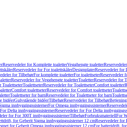
er
Reservedeler for Komplette toaletter
Vegghengte toaletter
Reservedeler
ttskåler
Reservedeler for For toalettskåler
Designplater
Reservedeler for 
edeler for Tilbehør
For komplette toaletter
For toalettseter
Reservedeler fo
aletter
Reservedeler for Vegghengte toaletter
Toaletter
Reservedeler for T
 Toalettseter
Toalettseter
Reservedeler for Toalettseter
Comfort toaletter
R
aletter
Comfort toalettseter
Reservedeler for Comfort toalettseter
Toaletts
letter
Toalettseter for barn
Reservedeler for Toalettseter for barn
Toaletts
e bidéer
Gulvstående bidéer
Tilbehør
Reservedeler for Tilbehør
Betjening
Sigma innbyggingssisterner
For Omega innbyggingssisterner
Reservedel
For Delta innbyggingssisterner
Reservedeler for For Delta innbyggingss
eler for For 300T innbyggingssisterner
Tilbehør
Forbruksmateriell
For W
ettdrift, for Geberit Sigma innbyggingssisterner 12 cm
Reservedeler for 
 egnet for Geberit Omega innbyggingssisterner 12 cm
For batteridrift, 