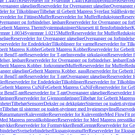
ør 1.4401
Reservedeler for Systemrør 1.4401
Rørnippel
Muffer
Reservede
verganger uløselige
Reservedeler for Overganger uløselige
Overganger o
eler for Tilkoblinger
Tilbehør til Geberit Mapress Syrefast Stål
Beskyttel
rvedeler for Fittings
Muffer
Reservedeler for Muffer
Reduksjoner
Reserv
verganger og forbindelser, løsbare
Reservedeler for Overganger og forb
 Geberit Mapress Therm
Systempakninger
Skruesett til flensforbindelser
K
emrør 1.0034
Systemrør 1.0215
Muffer
Reservedeler for Muffer
Reduksjo
selige
Reservedeler for Overganger uløselige
Overganger og forbindelser
servedeler for Endedeksler
Tilkoblinger for varme
Reservedeler for Tilk
berit Mapress Kobber
Geberit Mapress Kobber
Reservedeler for Geberi
for Bend
T-rør
Reservedeler for T-rør
Innvendig sirkulasjon
Reservedeler f
elser, løsbare
Reservedeler for Overganger og forbindelser, løsbare
Ende
eberit Mapress Kobber, forkrommet
Muffer
Reservedeler for Muffer
Redu
anger uløselige
Geberit Mapress Kobber, gass
Reservedeler for Geberit
for Bend
T-rør
Reservedeler for T-rør
Overganger uløselige
Reservedeler f
ler
Reservedeler for Endedeksler
Tilkoblinger
Reservedeler for Tilkoblin
Geberit Mapress CuNiFe
Geberit Mapress CuNiFe
Reservedeler for Ge
for Bend
T-rør
Reservedeler for T-rør
Overganger uløselige
Reservedeler f
øringer
Reservedeler for Gjennomføringer
Tilbehør for Geberit Mapre
nheter
Tilbehør
Sensorer
Deksler og dekkplater
Sisterner og toalett-styri
er
Tilbehør til sisterner og toalett-styringer med hygienespyling
Reservedel
Rørarmaturer
Kuleventiler
Reservedeler for Kuleventiler
Med FlowFit pr
Med Mapress presstilkoblinger
Reservedeler for Med Mapress presstilko
stykker
Reservedeler for Formstykker
Bend
Grenrør
Reservedeler for Gr
bindelser
Sveiseforbindelser
Ekspansjonsmuffer
Reservedeler for Ekspa