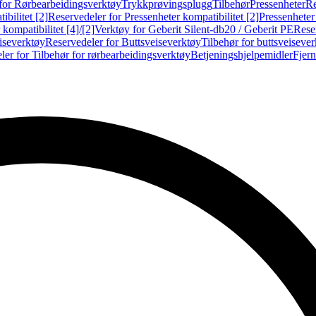
for Rørbearbeidingsverktøy
Trykkprøvingsplugg
Tilbehør
Pressenheter
Re
ibilitet [2]
Reservedeler for Pressenheter kompatibilitet [2]
Pressenheter
kompatibilitet [4]/[2]
Verktøy for Geberit Silent-db20 / Geberit PE
Reser
iseverktøy
Reservedeler for Buttsveiseverktøy
Tilbehør for buttsveiseve
ler for Tilbehør for rørbearbeidingsverktøy
Betjeningshjelpemidler
Fjern