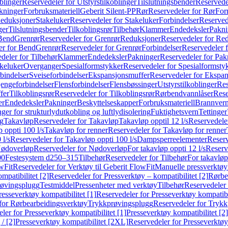
blinger
Reservedeler for Utstyrstilkoblinger
Tilslutningsbender
Reservedel
kninger
Forbruksmateriell
Geberit Silent-PP
Rør
Reservedeler for Rør
For
Reduksjoner
Stakeluker
Reservedeler for Stakeluker
Forbindelser
Reserved
ger
Tilslutningsbender
Tilkoblingsrør
Tilbehør
Klammer
Endedeksler
Pakni
 Bend
Grenrør
Reservedeler for Grenrør
Reduksjoner
Reservedeler for Re
er for Bend
Grenrør
Reservedeler for Grenrør
Forbindelser
Reservedeler f
deler for Tilbehør
Klammer
Endedeksler
Pakninger
Reservedeler for Pak
akeluker
Overganger
Spesialformstykker
Reservedeler for Spesialformsty
bindelser
Sveiseforbindelser
Ekspansjonsmuffer
Reservedeler for Ekspa
jengeforbindelser
Flensforbindelser
Flensbøssinger
Utstyrstilkoblinger
Res
fer
Tilkoblingsrør
Reservedeler for Tilkoblingsrør
Rørbendvannlåser
Rese
er
Endedeksler
Pakninger
Beskyttelseskapper
Forbruksmateriell
Brannvern,
nger for strukturlydutkobling og luftlydisolering
Fuktighetsvern
Tettinger
ng
Takavløp
Reservedeler for Takavløp
Takavløp opptil 12 l/s
Reservedeler
 oppti 100 l/s
Takavløp for renner
Reservedeler for Takavløp for renner
 l/s
Reservedeler for Takavløp oppti 100 l/s
Dampsperreelementer
Reserv
ødoverløp
Reservedeler for Nødoverløp
For takavløp oppti 12 l/s
Reserve
00
Festesystem d250–315
Tilbehør
Reservedeler for Tilbehør
For takavløp
wFit
Reservedeler for Verktøy til Geberit FlowFit
Manuelle pressverktøy
mpatibilitet [2]
Reservedeler for Pressverktøy – kompatibilitet [2]
Rørbe
røvingsplugg
Testmiddel
Pressenheter med verktøy
Tilbehør
Reservedeler 
resseverktøy kompatibilitet [1]
Reservedeler for Presseverktøy kompatibil
for Rørbearbeidingsverktøy
Trykkprøvingsplugg
Reservedeler for Tryk
ler for Presseverktøy kompatibilitet [1]
Presseverktøy kompatibilitet [2]
/ [2]
Presseverktøy kompatibilitet [2XL]
Reservedeler for Presseverktøy