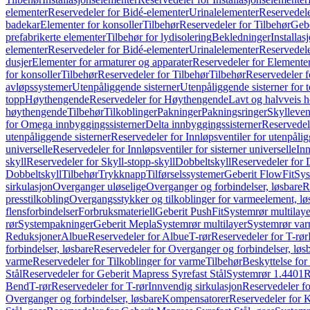
elementer
Reservedeler for Bidé-elementer
Urinalelementer
Reservedele
badekar
Elementer for konsoller
Tilbehør
Reservedeler for Tilbehør
Gebe
prefabrikerte elementer
Tilbehør for lydisolering
Bekledninger
Installas
elementer
Reservedeler for Bidé-elementer
Urinalelementer
Reservedele
dusjer
Elementer for armaturer og apparater
Reservedeler for Elementer
for konsoller
Tilbehør
Reservedeler for Tilbehør
Tilbehør
Reservedeler f
avløpssystemer
Utenpåliggende sisterner
Utenpåliggende sisterner for to
topp
Høythengende
Reservedeler for Høythengende
Lavt og halvveis 
høythengende
Tilbehør
Tilkoblinger
Pakninger
Pakningsringer
Skylleven
for Omega innbyggingssisterner
Delta innbyggingssisterner
Reservedel
utenpåliggende sisterner
Reservedeler for Innløpsventiler for utenpålig
universelle
Reservedeler for Innløpsventiler for sisterner universelle
Inn
skyll
Reservedeler for Skyll-stopp-skyll
Dobbeltskyll
Reservedeler for 
Dobbeltskyll
Tilbehør
Trykknapp
Tilførselssystemer
Geberit FlowFit
Sys
sirkulasjon
Overganger uløselige
Overganger og forbindelser, løsbare
R
presstilkobling
Overgangsstykker og tilkoblinger for varmeelement, lø
flensforbindelser
Forbruksmateriell
Geberit PushFit
Systemrør multilaye
rør
Systempakninger
Geberit Mepla
Systemrør multilayer
Systemrør var
Reduksjoner
Albue
Reservedeler for Albue
T-rør
Reservedeler for T-rør
forbindelser, løsbare
Reservedeler for Overganger og forbindelser, løs
varme
Reservedeler for Tilkoblinger for varme
Tilbehør
Beskyttelse for 
Stål
Reservedeler for Geberit Mapress Syrefast Stål
Systemrør 1.4401
R
Bend
T-rør
Reservedeler for T-rør
Innvendig sirkulasjon
Reservedeler fo
Overganger og forbindelser, løsbare
Kompensatorer
Reservedeler for 