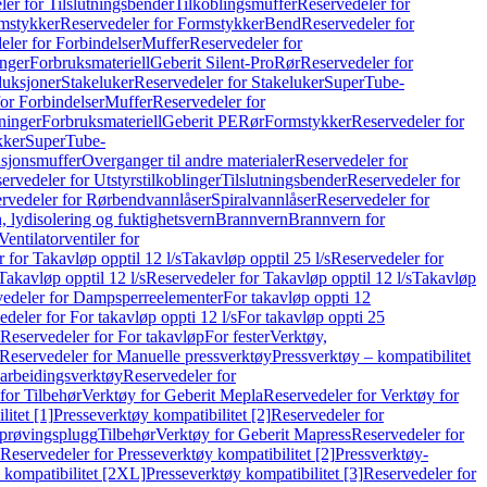
er for Tilslutningsbender
Tilkoblingsmuffer
Reservedeler for
mstykker
Reservedeler for Formstykker
Bend
Reservedeler for
eler for Forbindelser
Muffer
Reservedeler for
nger
Forbruksmateriell
Geberit Silent-Pro
Rør
Reservedeler for
duksjoner
Stakeluker
Reservedeler for Stakeluker
SuperTube-
or Forbindelser
Muffer
Reservedeler for
ninger
Forbruksmateriell
Geberit PE
Rør
Formstykker
Reservedeler for
kker
SuperTube-
nsjonsmuffer
Overganger til andre materialer
Reservedeler for
ervedeler for Utstyrstilkoblinger
Tilslutningsbender
Reservedeler for
rvedeler for Rørbendvannlåser
Spiralvannlåser
Reservedeler for
 lydisolering og fuktighetsvern
Brannvern
Brannvern for
Ventilatorventiler for
 for Takavløp opptil 12 l/s
Takavløp opptil 25 l/s
Reservedeler for
Takavløp opptil 12 l/s
Reservedeler for Takavløp opptil 12 l/s
Takavløp
edeler for Dampsperreelementer
For takavløp oppti 12
deler for For takavløp oppti 12 l/s
For takavløp oppti 25
Reservedeler for For takavløp
For fester
Verktøy,
Reservedeler for Manuelle pressverktøy
Pressverktøy – kompatibilitet
arbeidingsverktøy
Reservedeler for
for Tilbehør
Verktøy for Geberit Mepla
Reservedeler for Verktøy for
itet [1]
Presseverktøy kompatibilitet [2]
Reservedeler for
kprøvingsplugg
Tilbehør
Verktøy for Geberit Mapress
Reservedeler for
Reservedeler for Presseverktøy kompatibilitet [2]
Pressverktøy-
 kompatibilitet [2XL]
Presseverktøy kompatibilitet [3]
Reservedeler for