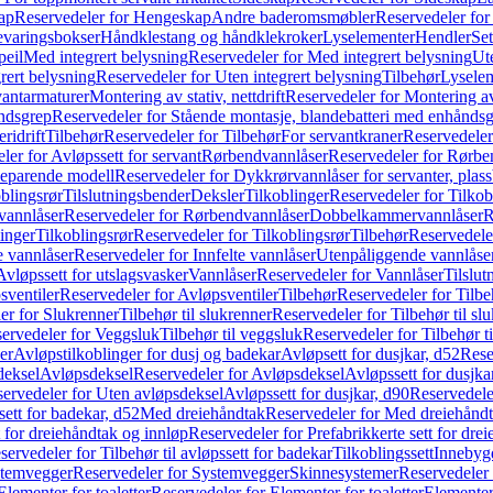
ap
Reservedeler for Hengeskap
Andre baderomsmøbler
Reservedeler fo
evaringsbokser
Håndklestang og håndklekroker
Lyselementer
Hendler
Set
peil
Med integrert belysning
Reservedeler for Med integrert belysning
Ute
rert belysning
Reservedeler for Uten integrert belysning
Tilbehør
Lysele
vantarmaturer
Montering av stativ, nettdrift
Reservedeler for Montering av s
åndsgrep
Reservedeler for Stående montasje, blandebatteri med enhånds
ridrift
Tilbehør
Reservedeler for Tilbehør
For servantkraner
Reservedeler
ler for Avløpssett for servant
Rørbendvannlåser
Reservedeler for Rørbe
beparende modell
Reservedeler for Dykkrørvannlåser for servanter, pla
blingsrør
Tilslutningsbender
Deksler
Tilkoblinger
Reservedeler for Tilkob
vannlåser
Reservedeler for Rørbendvannlåser
Dobbelkammervannlåser
R
linger
Tilkoblingsrør
Reservedeler for Tilkoblingsrør
Tilbehør
Reservedele
e vannlåser
Reservedeler for Innfelte vannlåser
Utenpåliggende vannlåse
Avløpssett for utslagsvasker
Vannlåser
Reservedeler for Vannlåser
Tilslu
sventiler
Reservedeler for Avløpsventiler
Tilbehør
Reservedeler for Tilbe
er for Slukrenner
Tilbehør til slukrenner
Reservedeler for Tilbehør til sl
ervedeler for Veggsluk
Tilbehør til veggsluk
Reservedeler for Tilbehør t
er
Avløpstilkoblinger for dusj og badekar
Avløpsett for dusjkar, d52
Rese
deksel
Avløpsdeksel
Reservedeler for Avløpsdeksel
Avløpssett for dusjka
ervedeler for Uten avløpsdeksel
Avløpssett for dusjkar, d90
Reservedeler
ett for badekar, d52
Med dreiehåndtak
Reservedeler for Med dreiehånd
t for dreiehåndtak og innløp
Reservedeler for Prefabrikkerte sett for dre
servedeler for Tilbehør til avløpssett for badekar
Tilkoblingssett
Innebygd
temvegger
Reservedeler for Systemvegger
Skinnesystemer
Reservedeler
Elementer for toaletter
Reservedeler for Elementer for toaletter
Elementer