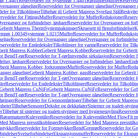
ør 1.4401
Reservedeler for Systemrør 1.4401
Rørnippel
Muffer
Reservede
verganger uløselige
Reservedeler for Overganger uløselige
Overganger o
eler for Tilkoblinger
Tilbehør til Geberit Mapress Syrefast Stål
Beskyttel
rvedeler for Fittings
Muffer
Reservedeler for Muffer
Reduksjoner
Reserv
verganger og forbindelser, løsbare
Reservedeler for Overganger og forb
 Geberit Mapress Therm
Systempakninger
Skruesett til flensforbindelser
K
emrør 1.0034
Systemrør 1.0215
Muffer
Reservedeler for Muffer
Reduksjo
selige
Reservedeler for Overganger uløselige
Overganger og forbindelser
servedeler for Endedeksler
Tilkoblinger for varme
Reservedeler for Tilk
berit Mapress Kobber
Geberit Mapress Kobber
Reservedeler for Geberi
for Bend
T-rør
Reservedeler for T-rør
Innvendig sirkulasjon
Reservedeler f
elser, løsbare
Reservedeler for Overganger og forbindelser, løsbare
Ende
eberit Mapress Kobber, forkrommet
Muffer
Reservedeler for Muffer
Redu
anger uløselige
Geberit Mapress Kobber, gass
Reservedeler for Geberit
for Bend
T-rør
Reservedeler for T-rør
Overganger uløselige
Reservedeler f
ler
Reservedeler for Endedeksler
Tilkoblinger
Reservedeler for Tilkoblin
Geberit Mapress CuNiFe
Geberit Mapress CuNiFe
Reservedeler for Ge
for Bend
T-rør
Reservedeler for T-rør
Overganger uløselige
Reservedeler f
øringer
Reservedeler for Gjennomføringer
Tilbehør for Geberit Mapre
nheter
Tilbehør
Sensorer
Deksler og dekkplater
Sisterner og toalett-styri
er
Tilbehør til sisterner og toalett-styringer med hygienespyling
Reservedel
Rørarmaturer
Kuleventiler
Reservedeler for Kuleventiler
Med FlowFit pr
Med Mapress presstilkoblinger
Reservedeler for Med Mapress presstilko
stykker
Reservedeler for Formstykker
Bend
Grenrør
Reservedeler for Gr
bindelser
Sveiseforbindelser
Ekspansjonsmuffer
Reservedeler for Ekspa