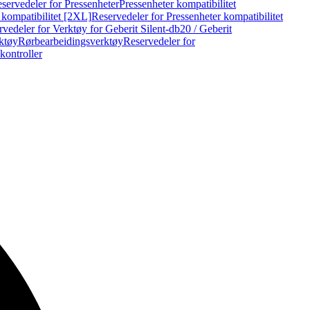
servedeler for Pressenheter
Pressenheter kompatibilitet
 kompatibilitet [2XL]
Reservedeler for Pressenheter kompatibilitet
vedeler for Verktøy for Geberit Silent-db20 / Geberit
rktøy
Rørbearbeidingsverktøy
Reservedeler for
kontroller