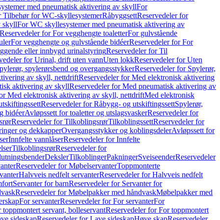
ystemer med pneumatisk aktivering av skyll
For
r Tilbehør for WC-skyllesystemer
Råbyggsett
Reservedeler for
 skyll
For WC skyllesystemer med pneumatisk aktivering av
Reservedeler for For vegghengte toaletter
For gulvstående
uler
For vegghengte og gulvstående bidéer
Reservedeler for For
iggende eller innbygd urinalstyring
Reservedeler for Til
edeler for Urinal, drift uten vann
Uten lokk
Reservedeler for Uten
pylerør, spylerørsbend og overgangsstykker
Reservedeler for Spylerør,
ivering av skyll, nettdrift
Reservedeler for Med elektronisk aktivering
sk aktivering av skyll
Reservedeler for Med pneumatisk aktivering av
r Med elektronisk aktivering av skyll, nettdrift
Med elektronisk
tskiftingssett
Reservedeler for Råbygg- og utskiftingssett
Spylerør,
og bidéer
Avløpssett for toaletter og utslagsvasker
Reservedeler for
srør
Reservedeler for Tilkoblingsrør
Tilkoblingssett
Reservedeler for
ringer og dekkapper
Overgangsstykker og koblingsdeler
Avløpssett for
ser
Innfelte vannlåser
Reservedeler for Innfelte
lser
Tilkoblingsrør
Reservedeler for
slutningsbender
Deksler
Tilkoblinger
Pakninger
Sveiseender
Reservedeler
anter
Reservedeler for Møbelservanter
Toppmonterte
vanter
Halvveis nedfelt servanter
Reservedeler for Halvveis nedfelt
fort
Servanter for barn
Reservedeler for Servanter for
dvask
Reservedeler for Møbelpakker med håndvask
Møbelpakker med
erskap
For servanter
Reservedeler for For servanter
For
 toppmontert servant, bolleservant
Reservedeler for For toppmontert
ve sideskap
Reservedeler for Lave sideskap
Høye skap
Reservedeler