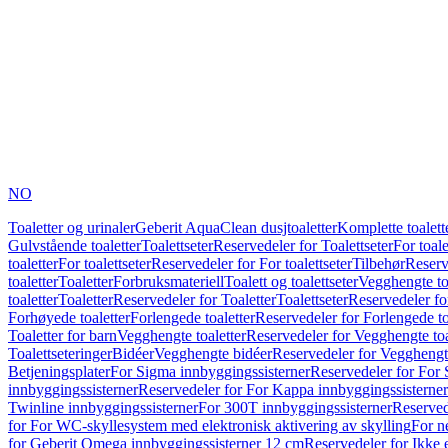
NO
Toaletter og urinaler
Geberit AquaClean dusjtoaletter
Komplette toalett
Gulvstående toaletter
Toalettseter
Reservedeler for Toalettseter
For toale
toaletter
For toalettseter
Reservedeler for For toalettseter
Tilbehør
Reserv
toaletter
Toaletter
Forbruksmateriell
Toalett og toalettseter
Vegghengte to
toaletter
Toaletter
Reservedeler for Toaletter
Toalettseter
Reservedeler for
Forhøyede toaletter
Forlengede toaletter
Reservedeler for Forlengede to
Toaletter for barn
Vegghengte toaletter
Reservedeler for Vegghengte toa
Toalettseteringer
Bidéer
Vegghengte bidéer
Reservedeler for Vegghengt
Betjeningsplater
For Sigma innbyggingssisterner
Reservedeler for For 
innbyggingssisterner
Reservedeler for For Kappa innbyggingssisterner
Twinline innbyggingssisterner
For 300T innbyggingssisterner
Reserved
for For WC-skyllesystem med elektronisk aktivering av skylling
For n
for Geberit Omega innbyggingssisterner 12 cm
Reservedeler for Ikke