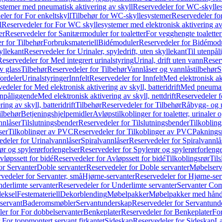
temer med pneumatisk aktivering av skyll
Reservedeler for WC-skylles
ler for For enkeltskyll
Tilbehør for WC-skyllesystemer
Reservedeler fo
l
Reservedeler for For WC skyllesystemer med elektronisk aktivering av
er
Reservedeler for Sanitærmoduler for toaletter
For vegghengte toaletter
r for Tilbehør
Forbruksmateriell
Bidémoduler
Reservedeler for Bidémod
kyllekant
Reservedeler for Urinaler, spyledrift, uten skyllekant
Til utenpål
Reservedeler for Med integrert urinalstyring
Urinal, drift uten vann
Reserv
v glass
Tilbehør
Reservedeler for Tilbehør
Vannlåser og vannlåstilbehør
S
ordeler
Urinalstyringer
Innfelt
Reservedeler for Innfelt
Med elektronisk akt
edeler for Med elektronisk aktivering av skyll, batteridrift
Med pneumati
enpåliggende
Med elektronisk aktivering av skyll, nettdrift
Reservedeler fo
ng av skyll, batteridrift
Tilbehør
Reservedeler for Tilbehør
Råbygg- og u
ilbehør
Betjeningshjelpemidler
Avløpstilkoblinger for toaletter, urinaler 
nnlåser
Tilslutningsbender
Reservedeler for Tilslutningsbender
Tilkobling
ser
Tilkoblinger av PVC
Reservedeler for Tilkoblinger av PVC
Paknings
edeler for Urinalvannlåser
Spiralvannlåser
Reservedeler for Spiralvannlå
ør og spylerørforlengelser
Reservedeler for Spylerør og spylerørforlenge
vløpssett for bidé
Reservedeler for Avløpssett for bidé
Tilkoblingsrør
Til
or Servanter
Doble servanter
Reservedeler for Doble servanter
Møbelserv
vedeler for Servanter, små
Hjørne-servanter
Reservedeler for Hjørne-ser
derlimte servanter
Reservedeler for Underlimte servanter
Servanter Com
eksel
Festemateriell
Dekorblending
Møbelpakker
Møbelpakker med hån
servant
Baderomsmøbler
Servantunderskap
Reservedeler for Servantund
er for For dobbelservanter
Benkeplater
Reservedeler for Benkeplater
For
 For toppmontert servant firkantet
Sideskap
Reservedeler for Sideskap
La