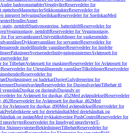
r Andre baderomsmøbler
Vegghyller
Reservedeler for
t støtteben
Magnettavler
Stikkontakter
Reservedeler for
n integrert belysning
Speilskap
Reservedeler for Speilskap
Med
menter
Hendler
Annet
tativ, nettdrift
Stativmontering, batteridrift
Reservedeler for
grep
Veggmontasje, nettdrift
Reservedeler for Veggmontasje,
 for For servantkraner
Utstyrstilkoblinger for vaskeområde,
ndvannlåser
Dykkrørvannlåser for servanter
Reservedeler for
ssbeparende modell
Innfelte vannlåser
Reservedeler for Innfelte
linger
Pakninger
Sveiseender
Innbyggingssisterner
Avløpssett for
eservedeler for
r for Tilbehør
Avløpssett for maskiner
Reservedeler for Avløpssett for
r
Reservedeler for Utenpåliggende vannlåser
Tilkoblinger
Reservedeler
tningsbender
Reservedeler for
hør
Dusjløsninger og badekar
Dusjer
Gulvdrenering for
ukrenner
Dusjgulvavløp
Reservedeler for Dusjgulvavløp
Tilbehør til
il veggsluk
Dusjkar og dusjgulv
Dusjgulv av
rvedeler for Avløpsett for dusjkar, d52
Med avløpsdeksel
Reservedeler
r, d62
Reservedeler for Avløpssett for dusjkar, d62
Med
 for Avløpssett for dusjkar, d90
Med avløpsdeksel
Reservedeler for
tak
Prefabrikkerte sett for dreiehåndtak
Med dreiehåndtak og
iehåndtak og innløp
Med trykkaktivering PushControl
Reservedeler for
 røravbryter
Reservedeler for Innebygd røravbryter
T-
 for Skinnesystemer
Bekledninger
Tilbehør
Reservedeler for
 for servanter
Reservedeler for Elementer for servanter
Bidé-