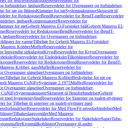
ler for Muffer
Reduksjoner
Reservedeler for
g forbindelser, løsbare
Reservedeler for Overganger og forbindelser,
se for rør og fittings
Klammer for rør
Systempakninger
Skruesett til
edeler for Reduksjoner
Bend
Reservedeler for Bend
T-rør
Reservedeler
indelser, løsbare
Kompensatorer
Reservedeler for
lammer for rør
Geberit Mapress El-Forsinket Stål
Geberit Mapress El-
ner
Reservedeler for Reduksjoner
Bend
Reservedeler for Bend
T-
, løsbare
Reservedeler for Overganger og forbindelser,
oblinger for varme
Tilbehør for Geberit Mapress El-Forsinket
t Mapress Kobber
Muffer
Reservedeler for
or Innvendig sirkulasjon
Kryss
Reservedeler for Kryss
Overganger
deksler
Reservedeler for Endedeksler
Tilkoblinger
Reservedeler for
ksjoner
Reservedeler for Reduksjoner
Bend
Reservedeler for Bend
T-
 Mapress Kobber, gass
Muffer
Reservedeler for
or Overganger uløselige
Overganger og forbindelser,
ger
Tilbehør for Geberit Mapress Kobber
Beskyttelse for rør og
berit Mapress CuNiFe
Systemrør 2.1972
Muffer
Reservedeler for
or Overganger uløselige
Overganger og forbindelser,
ss CuNiFe
Systempakninger
Skruesett til flensforbindelser
Geberit
nger med hygienespyling
Reservedeler for Sisterner og toalett-styringer
er for Tilbehør til sisterner og toalett-styringer med
essforbindelser
Reservedeler for Med FlowFit pressforbindelser
Med
blinger
Tilbakeslagsventiler
Med Mapress
enrør
Reduksjoner
Stakeluker
Reservedeler for Stakeluker
SuperTube-
nsjonsmuffer
Kromstålkoblinger
Overganger til andre