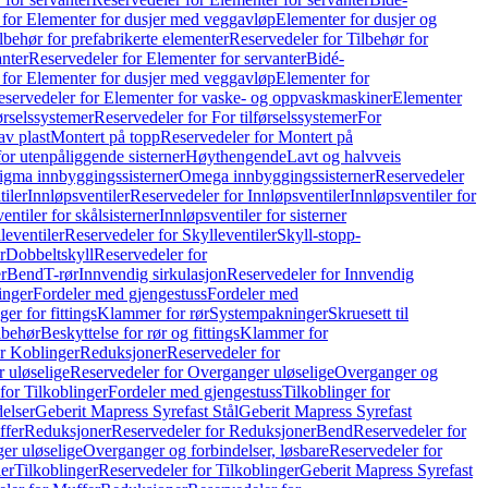
 for Elementer for dusjer med veggavløp
Elementer for dusjer og
lbehør for prefabrikerte elementer
Reservedeler for Tilbehør for
anter
Reservedeler for Elementer for servanter
Bidé-
 for Elementer for dusjer med veggavløp
Elementer for
eservedeler for Elementer for vaske- og oppvaskmaskiner
Elementer
førselssystemer
Reservedeler for For tilførselssystemer
For
av plast
Montert på topp
Reservedeler for Montert på
for utenpåliggende sisterner
Høythengende
Lavt og halvveis
Sigma innbyggingssisterner
Omega innbyggingssisterner
Reservedeler
tiler
Innløpsventiler
Reservedeler for Innløpsventiler
Innløpsventiler for
ntiler for skålsisterner
Innløpsventiler for sisterner
leventiler
Reservedeler for Skylleventiler
Skyll-stopp-
r
Dobbeltskyll
Reservedeler for
r
Bend
T-rør
Innvendig sirkulasjon
Reservedeler for Innvendig
inger
Fordeler med gjengestuss
Fordeler med
ger for fittings
Klammer for rør
Systempakninger
Skruesett til
lbehør
Beskyttelse for rør og fittings
Klammer for
or Koblinger
Reduksjoner
Reservedeler for
 uløselige
Reservedeler for Overganger uløselige
Overganger og
for Tilkoblinger
Fordeler med gjengestuss
Tilkoblinger for
delser
Geberit Mapress Syrefast Stål
Geberit Mapress Syrefast
ffer
Reduksjoner
Reservedeler for Reduksjoner
Bend
Reservedeler for
er uløselige
Overganger og forbindelser, løsbare
Reservedeler for
er
Tilkoblinger
Reservedeler for Tilkoblinger
Geberit Mapress Syrefast