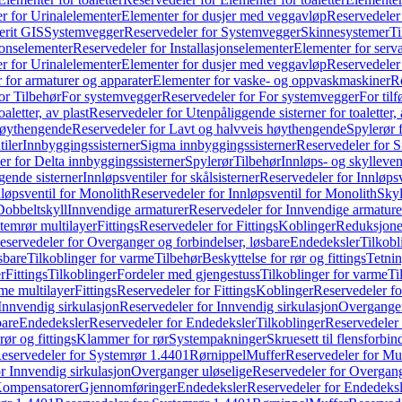
r for Urinalelementer
Elementer for dusjer med veggavløp
Reservedeler
rit GIS
Systemvegger
Reservedeler for Systemvegger
Skinnesystemer
Ti
jonselementer
Reservedeler for Installasjonselementer
Elementer for serv
r for Urinalelementer
Elementer for dusjer med veggavløp
Reservedeler
 for armaturer og apparater
Elementer for vaske- og oppvaskmaskiner
R
or Tilbehør
For systemvegger
Reservedeler for For systemvegger
For til
aletter, av plast
Reservedeler for Utenpåliggende sisterner for toaletter, 
høythengende
Reservedeler for Lavt og halvveis høythengende
Spylerør 
tiler
Innbyggingssisterner
Sigma innbyggingssisterner
Reservedeler for 
er for Delta innbyggingssisterner
Spylerør
Tilbehør
Innløps- og skylleven
gende sisterner
Innløpsventiler for skålsisterner
Reservedeler for Innløpsve
løpsventil for Monolith
Reservedeler for Innløpsventil for Monolith
Skyl
Dobbeltskyll
Innvendige armaturer
Reservedeler for Innvendige armature
temrør multilayer
Fittings
Reservedeler for Fittings
Koblinger
Reduksjone
eservedeler for Overganger og forbindelser, løsbare
Endedeksler
Tilkobl
sbare
Tilkoblinger for varme
Tilbehør
Beskyttelse for rør og fittings
Tetnin
r
Fittings
Tilkoblinger
Fordeler med gjengestuss
Tilkoblinger for varme
Ti
me multilayer
Fittings
Reservedeler for Fittings
Koblinger
Reservedeler f
Innvendig sirkulasjon
Reservedeler for Innvendig sirkulasjon
Overganger
bare
Endedeksler
Reservedeler for Endedeksler
Tilkoblinger
Reservedeler 
rør og fittings
Klammer for rør
Systempakninger
Skruesett til flensforbin
eservedeler for Systemrør 1.4401
Rørnippel
Muffer
Reservedeler for Mu
r Innvendig sirkulasjon
Overganger uløselige
Reservedeler for Overgang
Kompensatorer
Gjennomføringer
Endedeksler
Reservedeler for Endedeksl