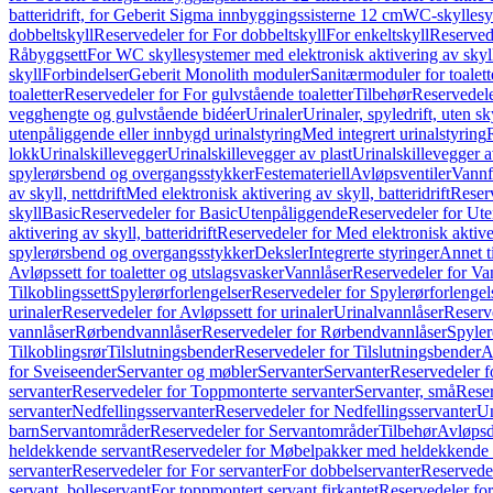
batteridrift, for Geberit Sigma innbyggingssisterne 12 cm
WC-skyllesys
dobbeltskyll
Reservedeler for For dobbeltskyll
For enkeltskyll
Reservede
Råbyggsett
For WC skyllesystemer med elektronisk aktivering av skyl
skyll
Forbindelser
Geberit Monolith moduler
Sanitærmoduler for toalett
toaletter
Reservedeler for For gulvstående toaletter
Tilbehør
Reservedele
vegghengte og gulvstående bidéer
Urinaler
Urinaler, spyledrift, uten s
utenpåliggende eller innbygd urinalstyring
Med integrert urinalstyring
lokk
Urinalskillevegger
Urinalskillevegger av plast
Urinalskillevegger a
spylerørsbend og overgangsstykker
Festemateriell
Avløpsventiler
Vannf
av skyll, nettdrift
Med elektronisk aktivering av skyll, batteridrift
Reserv
skyll
Basic
Reservedeler for Basic
Utenpåliggende
Reservedeler for Ut
aktivering av skyll, batteridrift
Reservedeler for Med elektronisk aktiveri
spylerørsbend og overgangsstykker
Deksler
Integrerte styringer
Annet t
Avløpssett for toaletter og utslagsvasker
Vannlåser
Reservedeler for Va
Tilkoblingssett
Spylerørforlengelser
Reservedeler for Spylerørforlengel
urinaler
Reservedeler for Avløpssett for urinaler
Urinalvannlåser
Reserv
vannlåser
Rørbendvannlåser
Reservedeler for Rørbendvannlåser
Spyler
Tilkoblingsrør
Tilslutningsbender
Reservedeler for Tilslutningsbender
A
for Sveiseender
Servanter og møbler
Servanter
Servanter
Reservedeler f
servanter
Reservedeler for Toppmonterte servanter
Servanter, små
Reser
servanter
Nedfellingsservanter
Reservedeler for Nedfellingsservanter
Un
barn
Servantområder
Reservedeler for Servantområder
Tilbehør
Avløpsd
heldekkende servant
Reservedeler for Møbelpakker med heldekkende 
servanter
Reservedeler for For servanter
For dobbelservanter
Reservedel
servant, bolleservant
For toppmontert servant firkantet
Reservedeler for