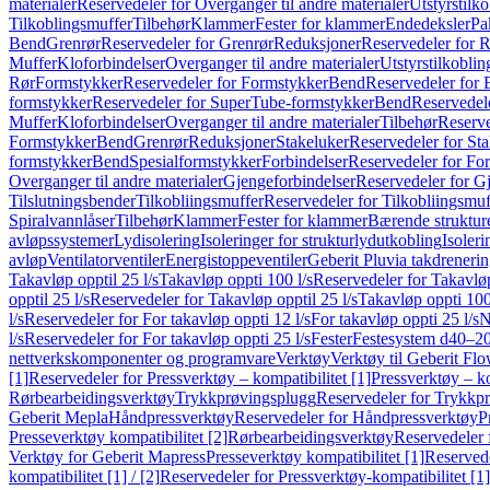
materialer
Reservedeler for Overganger til andre materialer
Utstyrstilko
Tilkoblingsmuffer
Tilbehør
Klammer
Fester for klammer
Endedeksler
Pa
Bend
Grenrør
Reservedeler for Grenrør
Reduksjoner
Reservedeler for 
Muffer
Kloforbindelser
Overganger til andre materialer
Utstyrstilkoblin
Rør
Formstykker
Reservedeler for Formstykker
Bend
Reservedeler for
formstykker
Reservedeler for SuperTube-formstykker
Bend
Reservedel
Muffer
Kloforbindelser
Overganger til andre materialer
Tilbehør
Reserve
Formstykker
Bend
Grenrør
Reduksjoner
Stakeluker
Reservedeler for St
formstykker
Bend
Spesialformstykker
Forbindelser
Reservedeler for For
Overganger til andre materialer
Gjengeforbindelser
Reservedeler for G
Tilslutningsbender
Tilkobliingsmuffer
Reservedeler for Tilkobliingsmuf
Spiralvannlåser
Tilbehør
Klammer
Fester for klammer
Bærende struktur
avløpssystemer
Lydisolering
Isoleringer for strukturlydutkobling
Isoleri
avløp
Ventilatorventiler
Energistoppeventiler
Geberit Pluvia takdreneri
Takavløp opptil 25 l/s
Takavløp oppti 100 l/s
Reservedeler for Takavløp
opptil 25 l/s
Reservedeler for Takavløp opptil 25 l/s
Takavløp oppti 100
l/s
Reservedeler for For takavløp oppti 12 l/s
For takavløp oppti 25 l/s
N
l/s
Reservedeler for For takavløp oppti 25 l/s
Fester
Festesystem d40–2
nettverkskomponenter og programvare
Verktøy
Verktøy til Geberit Flo
[1]
Reservedeler for Pressverktøy – kompatibilitet [1]
Pressverktøy – ko
Rørbearbeidingsverktøy
Trykkprøvingsplugg
Reservedeler for Trykkp
Geberit Mepla
Håndpressverktøy
Reservedeler for Håndpressverktøy
P
Presseverktøy kompatibilitet [2]
Rørbearbeidingsverktøy
Reservedeler 
Verktøy for Geberit Mapress
Presseverktøy kompatibilitet [1]
Reservede
kompatibilitet [1] / [2]
Reservedeler for Pressverktøy-kompatibilitet [1] 