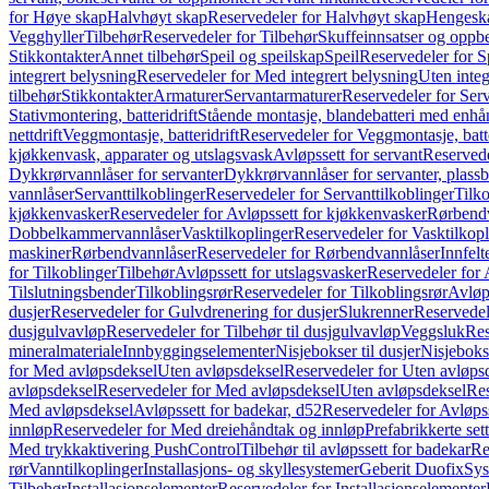
for Høye skap
Halvhøyt skap
Reservedeler for Halvhøyt skap
Hengesk
Vegghyller
Tilbehør
Reservedeler for Tilbehør
Skuffeinnsatser og oppb
Stikkontakter
Annet tilbehør
Speil og speilskap
Speil
Reservedeler for S
integrert belysning
Reservedeler for Med integrert belysning
Uten integ
tilbehør
Stikkontakter
Armaturer
Servantarmaturer
Reservedeler for Ser
Stativmontering, batteridrift
Stående montasje, blandebatteri med enh
nettdrift
Veggmontasje, batteridrift
Reservedeler for Veggmontasje, batte
kjøkkenvask, apparater og utslagsvask
Avløpssett for servant
Reservede
Dykkrørvannlåser for servanter
Dykkrørvannlåser for servanter, plass
vannlåser
Servanttilkoblinger
Reservedeler for Servanttilkoblinger
Tilko
kjøkkenvasker
Reservedeler for Avløpssett for kjøkkenvasker
Rørbend
Dobbelkammervannlåser
Vasktilkoplinger
Reservedeler for Vasktilkop
maskiner
Rørbendvannlåser
Reservedeler for Rørbendvannlåser
Innfelt
for Tilkoblinger
Tilbehør
Avløpssett for utslagsvasker
Reservedeler for 
Tilslutningsbender
Tilkoblingsrør
Reservedeler for Tilkoblingsrør
Avløp
dusjer
Reservedeler for Gulvdrenering for dusjer
Slukrenner
Reservedel
dusjgulvavløp
Reservedeler for Tilbehør til dusjgulvavløp
Veggsluk
Res
mineralmateriale
Innbyggingselementer
Nisjebokser til dusjer
Nisjeboks
for Med avløpsdeksel
Uten avløpsdeksel
Reservedeler for Uten avløps
avløpsdeksel
Reservedeler for Med avløpsdeksel
Uten avløpsdeksel
Res
Med avløpsdeksel
Avløpssett for badekar, d52
Reservedeler for Avløpss
innløp
Reservedeler for Med dreiehåndtak og innløp
Prefabrikkerte set
Med trykkaktivering PushControl
Tilbehør til avløpssett for badekar
Re
rør
Vanntilkoplinger
Installasjons- og skyllesystemer
Geberit Duofix
Sys
Tilbehør
Installasjonselementer
Reservedeler for Installasjonselementer