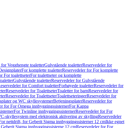
 for Vegghengte toaletter
Gulvstående toaletter
Reservedeler for
Designplater
For komplette toaletter
Reservedeler for For komplette
r For toalettseter
For toalettseter og komplette
oaletter
Gulvstående toaletter
Reservedeler for Gulvstående
eservedeler for Comfort toaletter
Forhøyede toaletter
Reservedeler for
eter
Reservedeler for Toalettseter
Toaletter for barn
Reservedeler for
eter
Reservedeler for Toalettseter
Toalettseteringer
Reservedeler for
splater og WC skyllesystemer
Betjeningsplater
Reservedeler for
er for For Omega innbyggingssisterner
For Kappa
isterner
For Twinline innbyggingssisterner
Reservedeler for For
C-skyllesystem med elektronisk aktivering av skylling
Reservedeler
For nettdrift, for Geberit Sigma innbyggingssisterner 12 cm
Ikke egnet
for Geberit Sigma innbyggingssisterne 12 cm
Reservedeler for For