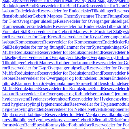
Stål, gass
Reservedeler for Geberit Mapress Syrefast Stål, gass
Systemr
Reduksjoner
Bend
Reservedeler for Bend
T-rør
Reservedeler for T-rør
O
løsbare
Endedeksler
Reservedeler for Endedeksler
Tilkoblinger
Reserved
flensforbindelser
Geberit Mapress Therm
Systemrør Therm
Fittings
Rese
for T-rør
Overganger uløselige
Reservedeler for Overganger uløselige
O
Kompensatorer
Endedeksler
Reservedeler for Endedeksler
Tilbehør til
Forsinket Stål
Reservedeler for Geberit Mapress El-Forsinket Stål
Syst
rør
Reservedeler for T-rør
Kryss
Reservedeler for Kryss
Overganger ulø
løsbare
Kompensatorer
Reservedeler for Kompensatorer
Endedeksler
Re
Stål
Beskyttelse for rør og fittings
Klammer for rør
Systempakninger
Ge
Muffer
Reduksjoner
Reservedeler for Reduksjoner
Bend
Reservedeler 
uløselige
Reservedeler for Overganger uløselige
Overganger og forbind
Tilkoblinger
Geberit Mapress Kobber, forkrommet
Reservedeler for G
rør
Reservedeler for T-rør
Overganger uløselige
Reservedeler for Overg
Muffer
Reduksjoner
Reservedeler for Reduksjoner
Bend
Reservedeler 
løsbare
Reservedeler for Overganger og forbindelser, løsbare
Endedeks
fittings
Klammer for rør
Systempakninger
Skruesett til flensforbindelser
Muffer
Reduksjoner
Reservedeler for Reduksjoner
Bend
Reservedeler 
løsbare
Reservedeler for Overganger og forbindelser, løsbare
Gjennomf
hygienesystem
Hygienespylerenheter
Reservedeler for Hygienespylere
med hygienespyling
Hygienemoduler
Reservedeler for Hygienemodul
hygienespyling
Nettdel
Reservedeler for Nettdel
Nettverkskomponenter
Mepla presstilkoblinger
Reservedeler for Med Mepla presstilkoblinger
presstilkoblinger
Bygningsavløpssystemer
Geberit Silent-db20
Rør
Form
formstykker
Bend
Spesialformstykker
Forbindelser
Reservedeler for For