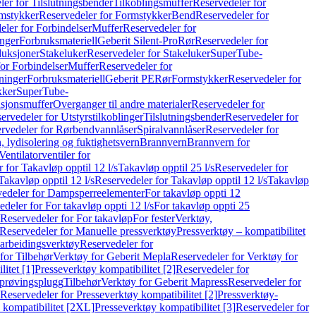
er for Tilslutningsbender
Tilkoblingsmuffer
Reservedeler for
mstykker
Reservedeler for Formstykker
Bend
Reservedeler for
eler for Forbindelser
Muffer
Reservedeler for
nger
Forbruksmateriell
Geberit Silent-Pro
Rør
Reservedeler for
duksjoner
Stakeluker
Reservedeler for Stakeluker
SuperTube-
or Forbindelser
Muffer
Reservedeler for
ninger
Forbruksmateriell
Geberit PE
Rør
Formstykker
Reservedeler for
kker
SuperTube-
nsjonsmuffer
Overganger til andre materialer
Reservedeler for
ervedeler for Utstyrstilkoblinger
Tilslutningsbender
Reservedeler for
rvedeler for Rørbendvannlåser
Spiralvannlåser
Reservedeler for
 lydisolering og fuktighetsvern
Brannvern
Brannvern for
Ventilatorventiler for
 for Takavløp opptil 12 l/s
Takavløp opptil 25 l/s
Reservedeler for
Takavløp opptil 12 l/s
Reservedeler for Takavløp opptil 12 l/s
Takavløp
edeler for Dampsperreelementer
For takavløp oppti 12
deler for For takavløp oppti 12 l/s
For takavløp oppti 25
Reservedeler for For takavløp
For fester
Verktøy,
Reservedeler for Manuelle pressverktøy
Pressverktøy – kompatibilitet
arbeidingsverktøy
Reservedeler for
for Tilbehør
Verktøy for Geberit Mepla
Reservedeler for Verktøy for
itet [1]
Presseverktøy kompatibilitet [2]
Reservedeler for
kprøvingsplugg
Tilbehør
Verktøy for Geberit Mapress
Reservedeler for
Reservedeler for Presseverktøy kompatibilitet [2]
Pressverktøy-
 kompatibilitet [2XL]
Presseverktøy kompatibilitet [3]
Reservedeler for