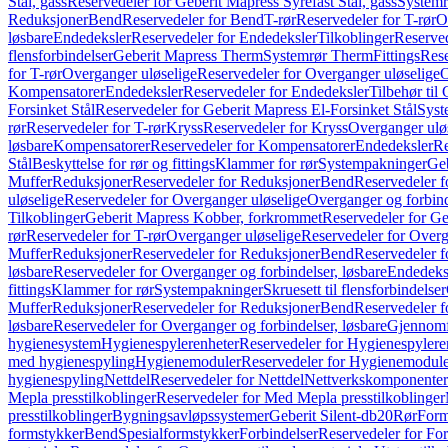
Stål, gass
Reservedeler for Geberit Mapress Syrefast Stål, gass
Systemr
Reduksjoner
Bend
Reservedeler for Bend
T-rør
Reservedeler for T-rør
O
løsbare
Endedeksler
Reservedeler for Endedeksler
Tilkoblinger
Reserved
flensforbindelser
Geberit Mapress Therm
Systemrør Therm
Fittings
Rese
for T-rør
Overganger uløselige
Reservedeler for Overganger uløselige
O
Kompensatorer
Endedeksler
Reservedeler for Endedeksler
Tilbehør til
Forsinket Stål
Reservedeler for Geberit Mapress El-Forsinket Stål
Syst
rør
Reservedeler for T-rør
Kryss
Reservedeler for Kryss
Overganger ulø
løsbare
Kompensatorer
Reservedeler for Kompensatorer
Endedeksler
Re
Stål
Beskyttelse for rør og fittings
Klammer for rør
Systempakninger
Ge
Muffer
Reduksjoner
Reservedeler for Reduksjoner
Bend
Reservedeler 
uløselige
Reservedeler for Overganger uløselige
Overganger og forbind
Tilkoblinger
Geberit Mapress Kobber, forkrommet
Reservedeler for G
rør
Reservedeler for T-rør
Overganger uløselige
Reservedeler for Overg
Muffer
Reduksjoner
Reservedeler for Reduksjoner
Bend
Reservedeler 
løsbare
Reservedeler for Overganger og forbindelser, løsbare
Endedeks
fittings
Klammer for rør
Systempakninger
Skruesett til flensforbindelser
Muffer
Reduksjoner
Reservedeler for Reduksjoner
Bend
Reservedeler 
løsbare
Reservedeler for Overganger og forbindelser, løsbare
Gjennomf
hygienesystem
Hygienespylerenheter
Reservedeler for Hygienespylere
med hygienespyling
Hygienemoduler
Reservedeler for Hygienemodul
hygienespyling
Nettdel
Reservedeler for Nettdel
Nettverkskomponenter
Mepla presstilkoblinger
Reservedeler for Med Mepla presstilkoblinger
presstilkoblinger
Bygningsavløpssystemer
Geberit Silent-db20
Rør
Form
formstykker
Bend
Spesialformstykker
Forbindelser
Reservedeler for For