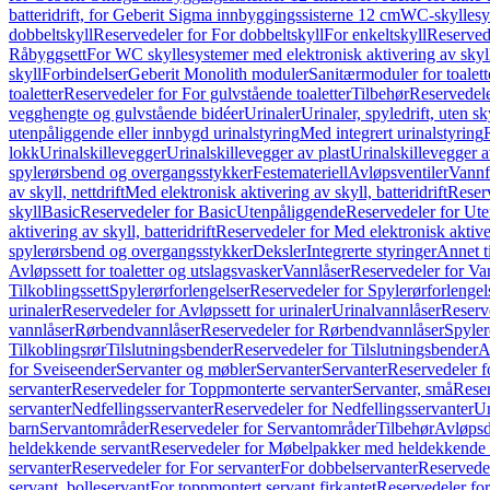
batteridrift, for Geberit Sigma innbyggingssisterne 12 cm
WC-skyllesys
dobbeltskyll
Reservedeler for For dobbeltskyll
For enkeltskyll
Reservede
Råbyggsett
For WC skyllesystemer med elektronisk aktivering av skyl
skyll
Forbindelser
Geberit Monolith moduler
Sanitærmoduler for toalett
toaletter
Reservedeler for For gulvstående toaletter
Tilbehør
Reservedele
vegghengte og gulvstående bidéer
Urinaler
Urinaler, spyledrift, uten s
utenpåliggende eller innbygd urinalstyring
Med integrert urinalstyring
lokk
Urinalskillevegger
Urinalskillevegger av plast
Urinalskillevegger a
spylerørsbend og overgangsstykker
Festemateriell
Avløpsventiler
Vannf
av skyll, nettdrift
Med elektronisk aktivering av skyll, batteridrift
Reserv
skyll
Basic
Reservedeler for Basic
Utenpåliggende
Reservedeler for Ut
aktivering av skyll, batteridrift
Reservedeler for Med elektronisk aktiveri
spylerørsbend og overgangsstykker
Deksler
Integrerte styringer
Annet t
Avløpssett for toaletter og utslagsvasker
Vannlåser
Reservedeler for Va
Tilkoblingssett
Spylerørforlengelser
Reservedeler for Spylerørforlengel
urinaler
Reservedeler for Avløpssett for urinaler
Urinalvannlåser
Reserv
vannlåser
Rørbendvannlåser
Reservedeler for Rørbendvannlåser
Spyler
Tilkoblingsrør
Tilslutningsbender
Reservedeler for Tilslutningsbender
A
for Sveiseender
Servanter og møbler
Servanter
Servanter
Reservedeler f
servanter
Reservedeler for Toppmonterte servanter
Servanter, små
Reser
servanter
Nedfellingsservanter
Reservedeler for Nedfellingsservanter
Un
barn
Servantområder
Reservedeler for Servantområder
Tilbehør
Avløpsd
heldekkende servant
Reservedeler for Møbelpakker med heldekkende 
servanter
Reservedeler for For servanter
For dobbelservanter
Reservedel
servant, bolleservant
For toppmontert servant firkantet
Reservedeler for