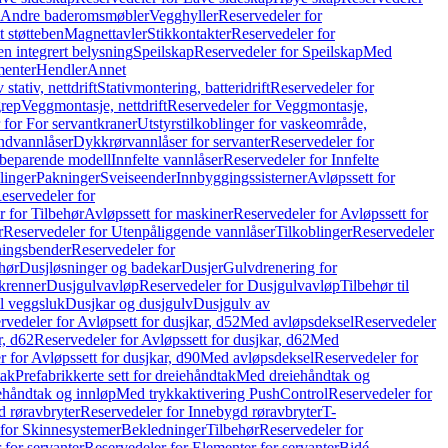
r Andre baderomsmøbler
Vegghyller
Reservedeler for
t støtteben
Magnettavler
Stikkontakter
Reservedeler for
n integrert belysning
Speilskap
Reservedeler for Speilskap
Med
menter
Hendler
Annet
tativ, nettdrift
Stativmontering, batteridrift
Reservedeler for
grep
Veggmontasje, nettdrift
Reservedeler for Veggmontasje,
 for For servantkraner
Utstyrstilkoblinger for vaskeområde,
ndvannlåser
Dykkrørvannlåser for servanter
Reservedeler for
ssbeparende modell
Innfelte vannlåser
Reservedeler for Innfelte
linger
Pakninger
Sveiseender
Innbyggingssisterner
Avløpssett for
eservedeler for
r for Tilbehør
Avløpssett for maskiner
Reservedeler for Avløpssett for
r
Reservedeler for Utenpåliggende vannlåser
Tilkoblinger
Reservedeler
tningsbender
Reservedeler for
hør
Dusjløsninger og badekar
Dusjer
Gulvdrenering for
ukrenner
Dusjgulvavløp
Reservedeler for Dusjgulvavløp
Tilbehør til
il veggsluk
Dusjkar og dusjgulv
Dusjgulv av
rvedeler for Avløpsett for dusjkar, d52
Med avløpsdeksel
Reservedeler
r, d62
Reservedeler for Avløpssett for dusjkar, d62
Med
 for Avløpssett for dusjkar, d90
Med avløpsdeksel
Reservedeler for
tak
Prefabrikkerte sett for dreiehåndtak
Med dreiehåndtak og
iehåndtak og innløp
Med trykkaktivering PushControl
Reservedeler for
 røravbryter
Reservedeler for Innebygd røravbryter
T-
 for Skinnesystemer
Bekledninger
Tilbehør
Reservedeler for
 for servanter
Reservedeler for Elementer for servanter
Bidé-