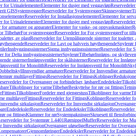
r for Urinalelementer
Elementer for dusjer med veggavløp
Reservedeler
rit GIS
Systemvegger
Reservedeler for Systemvegger
Skinnesystemer
Ti
jonselementer
Reservedeler for Installasjonselementer
Elementer for serv
r for Urinalelementer
Elementer for dusjer med veggavløp
Reservedeler
 for armaturer og apparater
Elementer for vaske- og oppvaskmaskiner
R
or Tilbehør
For systemvegger
Reservedeler for For systemvegger
For til
aletter, av plast
Reservedeler for Utenpåliggende sisterner for toaletter, 
høythengende
Reservedeler for Lavt og halvveis høythengende
Spylerør 
tiler
Innbyggingssisterner
Sigma innbyggingssisterner
Reservedeler for 
er for Delta innbyggingssisterner
Spylerør
Tilbehør
Innløps- og skylleven
gende sisterner
Innløpsventiler for skålsisterner
Reservedeler for Innløpsve
løpsventil for Monolith
Reservedeler for Innløpsventil for Monolith
Skyl
Dobbeltskyll
Innvendige armaturer
Reservedeler for Innvendige armature
temrør multilayer
Fittings
Reservedeler for Fittings
Koblinger
Reduksjone
eservedeler for Overganger og forbindelser, løsbare
Endedeksler
Tilkobl
sbare
Tilkoblinger for varme
Tilbehør
Beskyttelse for rør og fittings
Tetnin
r
Fittings
Tilkoblinger
Fordeler med gjengestuss
Tilkoblinger for varme
Ti
me multilayer
Fittings
Reservedeler for Fittings
Koblinger
Reservedeler f
Innvendig sirkulasjon
Reservedeler for Innvendig sirkulasjon
Overganger
bare
Endedeksler
Reservedeler for Endedeksler
Tilkoblinger
Reservedeler 
rør og fittings
Klammer for rør
Systempakninger
Skruesett til flensforbin
eservedeler for Systemrør 1.4401
Rørnippel
Muffer
Reservedeler for Mu
r Innvendig sirkulasjon
Overganger uløselige
Reservedeler for Overgang
Kompensatorer
Gjennomføringer
Endedeksler
Reservedeler for Endedeksl