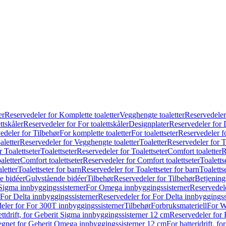
er
Reservedeler for Komplette toaletter
Vegghengte toaletter
Reservedeler
ttskåler
Reservedeler for For toalettskåler
Designplater
Reservedeler for 
edeler for Tilbehør
For komplette toaletter
For toalettseter
Reservedeler fo
aletter
Reservedeler for Vegghengte toaletter
Toaletter
Reservedeler for T
 Toalettseter
Toalettseter
Reservedeler for Toalettseter
Comfort toaletter
R
aletter
Comfort toalettseter
Reservedeler for Comfort toalettseter
Toaletts
letter
Toalettseter for barn
Reservedeler for Toalettseter for barn
Toaletts
e bidéer
Gulvstående bidéer
Tilbehør
Reservedeler for Tilbehør
Betjening
Sigma innbyggingssisterner
For Omega innbyggingssisterner
Reservedel
For Delta innbyggingssisterner
Reservedeler for For Delta innbyggingss
eler for For 300T innbyggingssisterner
Tilbehør
Forbruksmateriell
For W
ettdrift, for Geberit Sigma innbyggingssisterner 12 cm
Reservedeler for 
 egnet for Geberit Omega innbyggingssisterner 12 cm
For batteridrift, 