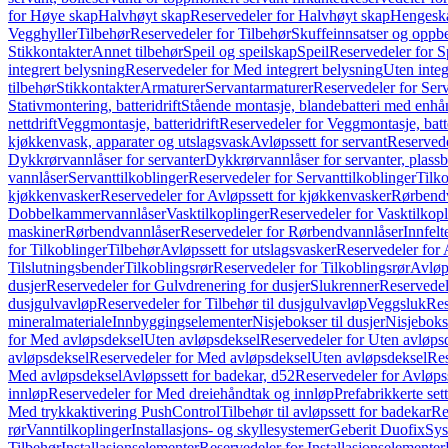
for Høye skap
Halvhøyt skap
Reservedeler for Halvhøyt skap
Hengesk
Vegghyller
Tilbehør
Reservedeler for Tilbehør
Skuffeinnsatser og oppb
Stikkontakter
Annet tilbehør
Speil og speilskap
Speil
Reservedeler for S
integrert belysning
Reservedeler for Med integrert belysning
Uten integ
tilbehør
Stikkontakter
Armaturer
Servantarmaturer
Reservedeler for Ser
Stativmontering, batteridrift
Stående montasje, blandebatteri med enh
nettdrift
Veggmontasje, batteridrift
Reservedeler for Veggmontasje, batte
kjøkkenvask, apparater og utslagsvask
Avløpssett for servant
Reservede
Dykkrørvannlåser for servanter
Dykkrørvannlåser for servanter, plass
vannlåser
Servanttilkoblinger
Reservedeler for Servanttilkoblinger
Tilko
kjøkkenvasker
Reservedeler for Avløpssett for kjøkkenvasker
Rørbend
Dobbelkammervannlåser
Vasktilkoplinger
Reservedeler for Vasktilkop
maskiner
Rørbendvannlåser
Reservedeler for Rørbendvannlåser
Innfelt
for Tilkoblinger
Tilbehør
Avløpssett for utslagsvasker
Reservedeler for 
Tilslutningsbender
Tilkoblingsrør
Reservedeler for Tilkoblingsrør
Avløp
dusjer
Reservedeler for Gulvdrenering for dusjer
Slukrenner
Reservedel
dusjgulvavløp
Reservedeler for Tilbehør til dusjgulvavløp
Veggsluk
Res
mineralmateriale
Innbyggingselementer
Nisjebokser til dusjer
Nisjeboks
for Med avløpsdeksel
Uten avløpsdeksel
Reservedeler for Uten avløps
avløpsdeksel
Reservedeler for Med avløpsdeksel
Uten avløpsdeksel
Res
Med avløpsdeksel
Avløpssett for badekar, d52
Reservedeler for Avløpss
innløp
Reservedeler for Med dreiehåndtak og innløp
Prefabrikkerte set
Med trykkaktivering PushControl
Tilbehør til avløpssett for badekar
Re
rør
Vanntilkoplinger
Installasjons- og skyllesystemer
Geberit Duofix
Sys
Tilbehør
Installasjonselementer
Reservedeler for Installasjonselementer