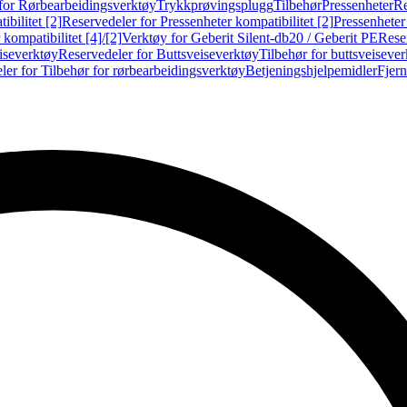
for Rørbearbeidingsverktøy
Trykkprøvingsplugg
Tilbehør
Pressenheter
Re
ibilitet [2]
Reservedeler for Pressenheter kompatibilitet [2]
Pressenheter
kompatibilitet [4]/[2]
Verktøy for Geberit Silent-db20 / Geberit PE
Reser
iseverktøy
Reservedeler for Buttsveiseverktøy
Tilbehør for buttsveiseve
ler for Tilbehør for rørbearbeidingsverktøy
Betjeningshjelpemidler
Fjern