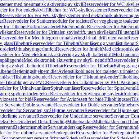
temer med pneumatisk aktivering av skyll
Reservedeler for WC-skylles
ler for For enkeltskyll
Tilbehør for WC-skyllesystemer
Reservedeler fo
l
Reservedeler for For WC skyllesystemer med elektronisk aktivering av
er
Reservedeler for Sanitærmoduler for toaletter
For vegghengte toaletter
r for Tilbehør
Forbruksmateriell
Bidémoduler
Reservedeler for Bidémod
kyllekant
Reservedeler for Urinaler, spyledrift, uten skyllekant
Til utenpål
Reservedeler for Med integrert urinalstyring
Urinal, drift uten vann
Reserv
v glass
Tilbehør
Reservedeler for Tilbehør
Vannlåser og vannlåstilbehør
S
ordeler
Urinalstyringer
Innfelt
Reservedeler for Innfelt
Med elektronisk akt
edeler for Med elektronisk aktivering av skyll, batteridrift
Med pneumati
enpåliggende
Med elektronisk aktivering av skyll, nettdrift
Reservedeler fo
ng av skyll, batteridrift
Tilbehør
Reservedeler for Tilbehør
Råbygg- og u
ilbehør
Betjeningshjelpemidler
Avløpstilkoblinger for toaletter, urinaler 
nnlåser
Tilslutningsbender
Reservedeler for Tilslutningsbender
Tilkobling
ser
Tilkoblinger av PVC
Reservedeler for Tilkoblinger av PVC
Paknings
edeler for Urinalvannlåser
Spiralvannlåser
Reservedeler for Spiralvannlå
ør og spylerørforlengelser
Reservedeler for Spylerør og spylerørforlenge
vløpssett for bidé
Reservedeler for Avløpssett for bidé
Tilkoblingsrør
Til
or Servanter
Doble servanter
Reservedeler for Doble servanter
Møbelserv
vedeler for Servanter, små
Hjørne-servanter
Reservedeler for Hjørne-ser
derlimte servanter
Reservedeler for Underlimte servanter
Servanter Com
eksel
Festemateriell
Dekorblending
Møbelpakker
Møbelpakker med hån
servant
Baderomsmøbler
Servantunderskap
Reservedeler for Servantund
er for For dobbelservanter
Benkeplater
Reservedeler for Benkeplater
For
 For toppmontert servant firkantet
Sideskap
Reservedeler for Sideskap
La