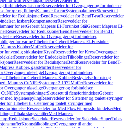
ler for Muffer
Reduksjoner
Reservedeler for
g forbindelser, løsbare
Reservedeler for Overganger og forbindelser,
se for rør og fittings
Klammer for rør
Systempakninger
Skruesett til
edeler for Reduksjoner
Bend
Reservedeler for Bend
T-rør
Reservedeler
indelser, løsbare
Kompensatorer
Reservedeler for
lammer for rør
Geberit Mapress El-Forsinket Stål
Geberit Mapress El-
ner
Reservedeler for Reduksjoner
Bend
Reservedeler for Bend
T-
, løsbare
Reservedeler for Overganger og forbindelser,
oblinger for varme
Tilbehør for Geberit Mapress El-Forsinket
t Mapress Kobber
Muffer
Reservedeler for
or Innvendig sirkulasjon
Kryss
Reservedeler for Kryss
Overganger
deksler
Reservedeler for Endedeksler
Tilkoblinger
Reservedeler for
ksjoner
Reservedeler for Reduksjoner
Bend
Reservedeler for Bend
T-
 Mapress Kobber, gass
Muffer
Reservedeler for
or Overganger uløselige
Overganger og forbindelser,
ger
Tilbehør for Geberit Mapress Kobber
Beskyttelse for rør og
berit Mapress CuNiFe
Systemrør 2.1972
Muffer
Reservedeler for
or Overganger uløselige
Overganger og forbindelser,
ss CuNiFe
Systempakninger
Skruesett til flensforbindelser
Geberit
nger med hygienespyling
Reservedeler for Sisterner og toalett-styringer
er for Tilbehør til sisterner og toalett-styringer med
essforbindelser
Reservedeler for Med FlowFit pressforbindelser
Med
blinger
Tilbakeslagsventiler
Med Mapress
enrør
Reduksjoner
Stakeluker
Reservedeler for Stakeluker
SuperTube-
nsjonsmuffer
Kromstålkoblinger
Overganger til andre