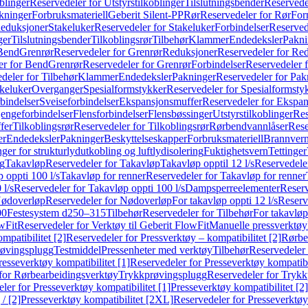
blinger
Reservedeler for Utstyrstilkoblinger
Tilslutningsbender
Reservedel
kninger
Forbruksmateriell
Geberit Silent-PP
Rør
Reservedeler for Rør
For
Reduksjoner
Stakeluker
Reservedeler for Stakeluker
Forbindelser
Reserved
ger
Tilslutningsbender
Tilkoblingsrør
Tilbehør
Klammer
Endedeksler
Pakni
 Bend
Grenrør
Reservedeler for Grenrør
Reduksjoner
Reservedeler for Re
er for Bend
Grenrør
Reservedeler for Grenrør
Forbindelser
Reservedeler f
deler for Tilbehør
Klammer
Endedeksler
Pakninger
Reservedeler for Pak
akeluker
Overganger
Spesialformstykker
Reservedeler for Spesialformsty
bindelser
Sveiseforbindelser
Ekspansjonsmuffer
Reservedeler for Ekspa
jengeforbindelser
Flensforbindelser
Flensbøssinger
Utstyrstilkoblinger
Res
fer
Tilkoblingsrør
Reservedeler for Tilkoblingsrør
Rørbendvannlåser
Rese
er
Endedeksler
Pakninger
Beskyttelseskapper
Forbruksmateriell
Brannvern,
nger for strukturlydutkobling og luftlydisolering
Fuktighetsvern
Tettinger
ng
Takavløp
Reservedeler for Takavløp
Takavløp opptil 12 l/s
Reservedeler
 oppti 100 l/s
Takavløp for renner
Reservedeler for Takavløp for renner
 l/s
Reservedeler for Takavløp oppti 100 l/s
Dampsperreelementer
Reserv
ødoverløp
Reservedeler for Nødoverløp
For takavløp oppti 12 l/s
Reserve
00
Festesystem d250–315
Tilbehør
Reservedeler for Tilbehør
For takavløp
wFit
Reservedeler for Verktøy til Geberit FlowFit
Manuelle pressverktøy
mpatibilitet [2]
Reservedeler for Pressverktøy – kompatibilitet [2]
Rørbe
røvingsplugg
Testmiddel
Pressenheter med verktøy
Tilbehør
Reservedeler 
resseverktøy kompatibilitet [1]
Reservedeler for Presseverktøy kompatibil
for Rørbearbeidingsverktøy
Trykkprøvingsplugg
Reservedeler for Tryk
ler for Presseverktøy kompatibilitet [1]
Presseverktøy kompatibilitet [2]
/ [2]
Presseverktøy kompatibilitet [2XL]
Reservedeler for Presseverktøy