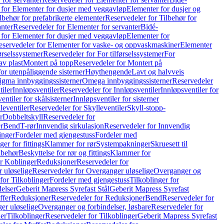
 for Elementer for dusjer med veggavløp
Elementer for dusjer og
lbehør for prefabrikerte elementer
Reservedeler for Tilbehør for
anter
Reservedeler for Elementer for servanter
Bidé-
 for Elementer for dusjer med veggavløp
Elementer for
eservedeler for Elementer for vaske- og oppvaskmaskiner
Elementer
førselssystemer
Reservedeler for For tilførselssystemer
For
av plast
Montert på topp
Reservedeler for Montert på
for utenpåliggende sisterner
Høythengende
Lavt og halvveis
Sigma innbyggingssisterner
Omega innbyggingssisterner
Reservedeler
tiler
Innløpsventiler
Reservedeler for Innløpsventiler
Innløpsventiler for
ntiler for skålsisterner
Innløpsventiler for sisterner
leventiler
Reservedeler for Skylleventiler
Skyll-stopp-
r
Dobbeltskyll
Reservedeler for
r
Bend
T-rør
Innvendig sirkulasjon
Reservedeler for Innvendig
inger
Fordeler med gjengestuss
Fordeler med
ger for fittings
Klammer for rør
Systempakninger
Skruesett til
lbehør
Beskyttelse for rør og fittings
Klammer for
or Koblinger
Reduksjoner
Reservedeler for
 uløselige
Reservedeler for Overganger uløselige
Overganger og
for Tilkoblinger
Fordeler med gjengestuss
Tilkoblinger for
delser
Geberit Mapress Syrefast Stål
Geberit Mapress Syrefast
ffer
Reduksjoner
Reservedeler for Reduksjoner
Bend
Reservedeler for
er uløselige
Overganger og forbindelser, løsbare
Reservedeler for
er
Tilkoblinger
Reservedeler for Tilkoblinger
Geberit Mapress Syrefast