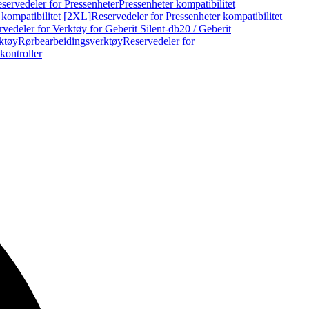
servedeler for Pressenheter
Pressenheter kompatibilitet
 kompatibilitet [2XL]
Reservedeler for Pressenheter kompatibilitet
vedeler for Verktøy for Geberit Silent-db20 / Geberit
rktøy
Rørbearbeidingsverktøy
Reservedeler for
kontroller