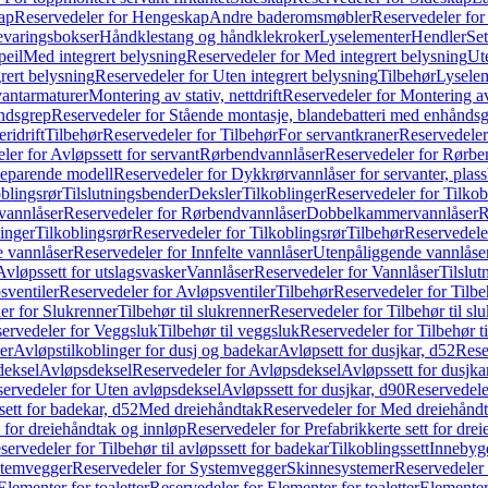
ap
Reservedeler for Hengeskap
Andre baderomsmøbler
Reservedeler fo
evaringsbokser
Håndklestang og håndklekroker
Lyselementer
Hendler
Set
peil
Med integrert belysning
Reservedeler for Med integrert belysning
Ute
rert belysning
Reservedeler for Uten integrert belysning
Tilbehør
Lysele
vantarmaturer
Montering av stativ, nettdrift
Reservedeler for Montering av s
åndsgrep
Reservedeler for Stående montasje, blandebatteri med enhånds
ridrift
Tilbehør
Reservedeler for Tilbehør
For servantkraner
Reservedeler
ler for Avløpssett for servant
Rørbendvannlåser
Reservedeler for Rørbe
beparende modell
Reservedeler for Dykkrørvannlåser for servanter, pla
blingsrør
Tilslutningsbender
Deksler
Tilkoblinger
Reservedeler for Tilkob
vannlåser
Reservedeler for Rørbendvannlåser
Dobbelkammervannlåser
R
linger
Tilkoblingsrør
Reservedeler for Tilkoblingsrør
Tilbehør
Reservedele
e vannlåser
Reservedeler for Innfelte vannlåser
Utenpåliggende vannlåse
Avløpssett for utslagsvasker
Vannlåser
Reservedeler for Vannlåser
Tilslu
sventiler
Reservedeler for Avløpsventiler
Tilbehør
Reservedeler for Tilbe
er for Slukrenner
Tilbehør til slukrenner
Reservedeler for Tilbehør til sl
ervedeler for Veggsluk
Tilbehør til veggsluk
Reservedeler for Tilbehør t
er
Avløpstilkoblinger for dusj og badekar
Avløpsett for dusjkar, d52
Rese
deksel
Avløpsdeksel
Reservedeler for Avløpsdeksel
Avløpssett for dusjka
ervedeler for Uten avløpsdeksel
Avløpssett for dusjkar, d90
Reservedeler
ett for badekar, d52
Med dreiehåndtak
Reservedeler for Med dreiehånd
t for dreiehåndtak og innløp
Reservedeler for Prefabrikkerte sett for dre
servedeler for Tilbehør til avløpssett for badekar
Tilkoblingssett
Innebygd
temvegger
Reservedeler for Systemvegger
Skinnesystemer
Reservedeler
Elementer for toaletter
Reservedeler for Elementer for toaletter
Elementer