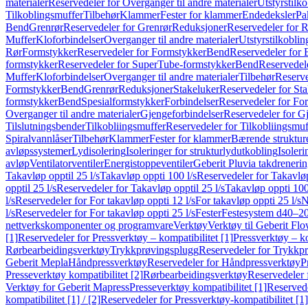
materialer
Reservedeler for Overganger til andre materialer
Utstyrstilko
Tilkoblingsmuffer
Tilbehør
Klammer
Fester for klammer
Endedeksler
Pa
Bend
Grenrør
Reservedeler for Grenrør
Reduksjoner
Reservedeler for 
Muffer
Kloforbindelser
Overganger til andre materialer
Utstyrstilkoblin
Rør
Formstykker
Reservedeler for Formstykker
Bend
Reservedeler for
formstykker
Reservedeler for SuperTube-formstykker
Bend
Reservedel
Muffer
Kloforbindelser
Overganger til andre materialer
Tilbehør
Reserve
Formstykker
Bend
Grenrør
Reduksjoner
Stakeluker
Reservedeler for St
formstykker
Bend
Spesialformstykker
Forbindelser
Reservedeler for For
Overganger til andre materialer
Gjengeforbindelser
Reservedeler for G
Tilslutningsbender
Tilkobliingsmuffer
Reservedeler for Tilkobliingsmuf
Spiralvannlåser
Tilbehør
Klammer
Fester for klammer
Bærende struktur
avløpssystemer
Lydisolering
Isoleringer for strukturlydutkobling
Isoleri
avløp
Ventilatorventiler
Energistoppeventiler
Geberit Pluvia takdreneri
Takavløp opptil 25 l/s
Takavløp oppti 100 l/s
Reservedeler for Takavløp
opptil 25 l/s
Reservedeler for Takavløp opptil 25 l/s
Takavløp oppti 100
l/s
Reservedeler for For takavløp oppti 12 l/s
For takavløp oppti 25 l/s
N
l/s
Reservedeler for For takavløp oppti 25 l/s
Fester
Festesystem d40–2
nettverkskomponenter og programvare
Verktøy
Verktøy til Geberit Flo
[1]
Reservedeler for Pressverktøy – kompatibilitet [1]
Pressverktøy – ko
Rørbearbeidingsverktøy
Trykkprøvingsplugg
Reservedeler for Trykkp
Geberit Mepla
Håndpressverktøy
Reservedeler for Håndpressverktøy
P
Presseverktøy kompatibilitet [2]
Rørbearbeidingsverktøy
Reservedeler 
Verktøy for Geberit Mapress
Presseverktøy kompatibilitet [1]
Reservede
kompatibilitet [1] / [2]
Reservedeler for Pressverktøy-kompatibilitet [1] 