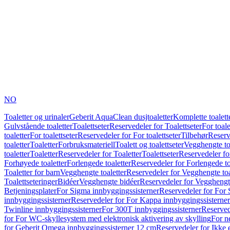
NO
Toaletter og urinaler
Geberit AquaClean dusjtoaletter
Komplette toalett
Gulvstående toaletter
Toalettseter
Reservedeler for Toalettseter
For toale
toaletter
For toalettseter
Reservedeler for For toalettseter
Tilbehør
Reserv
toaletter
Toaletter
Forbruksmateriell
Toalett og toalettseter
Vegghengte to
toaletter
Toaletter
Reservedeler for Toaletter
Toalettseter
Reservedeler for
Forhøyede toaletter
Forlengede toaletter
Reservedeler for Forlengede to
Toaletter for barn
Vegghengte toaletter
Reservedeler for Vegghengte toa
Toalettseteringer
Bidéer
Vegghengte bidéer
Reservedeler for Vegghengt
Betjeningsplater
For Sigma innbyggingssisterner
Reservedeler for For 
innbyggingssisterner
Reservedeler for For Kappa innbyggingssisterner
Twinline innbyggingssisterner
For 300T innbyggingssisterner
Reserved
for For WC-skyllesystem med elektronisk aktivering av skylling
For n
for Geberit Omega innbyggingssisterner 12 cm
Reservedeler for Ikke