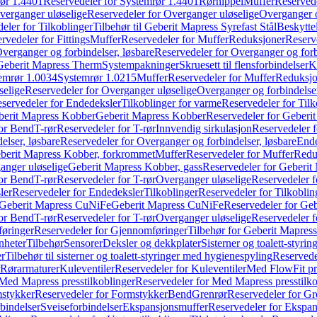
ør 1.4401
Reservedeler for Systemrør 1.4401
Rørnippel
Muffer
Reservede
verganger uløselige
Reservedeler for Overganger uløselige
Overganger o
eler for Tilkoblinger
Tilbehør til Geberit Mapress Syrefast Stål
Beskyttel
rvedeler for Fittings
Muffer
Reservedeler for Muffer
Reduksjoner
Reserv
verganger og forbindelser, løsbare
Reservedeler for Overganger og forb
 Geberit Mapress Therm
Systempakninger
Skruesett til flensforbindelser
K
emrør 1.0034
Systemrør 1.0215
Muffer
Reservedeler for Muffer
Reduksjo
selige
Reservedeler for Overganger uløselige
Overganger og forbindelser
servedeler for Endedeksler
Tilkoblinger for varme
Reservedeler for Tilk
berit Mapress Kobber
Geberit Mapress Kobber
Reservedeler for Geberi
for Bend
T-rør
Reservedeler for T-rør
Innvendig sirkulasjon
Reservedeler f
elser, løsbare
Reservedeler for Overganger og forbindelser, løsbare
Ende
eberit Mapress Kobber, forkrommet
Muffer
Reservedeler for Muffer
Redu
anger uløselige
Geberit Mapress Kobber, gass
Reservedeler for Geberit
for Bend
T-rør
Reservedeler for T-rør
Overganger uløselige
Reservedeler f
ler
Reservedeler for Endedeksler
Tilkoblinger
Reservedeler for Tilkoblin
Geberit Mapress CuNiFe
Geberit Mapress CuNiFe
Reservedeler for Ge
for Bend
T-rør
Reservedeler for T-rør
Overganger uløselige
Reservedeler f
øringer
Reservedeler for Gjennomføringer
Tilbehør for Geberit Mapre
nheter
Tilbehør
Sensorer
Deksler og dekkplater
Sisterner og toalett-styri
er
Tilbehør til sisterner og toalett-styringer med hygienespyling
Reservedel
Rørarmaturer
Kuleventiler
Reservedeler for Kuleventiler
Med FlowFit pr
Med Mapress presstilkoblinger
Reservedeler for Med Mapress presstilko
stykker
Reservedeler for Formstykker
Bend
Grenrør
Reservedeler for Gr
bindelser
Sveiseforbindelser
Ekspansjonsmuffer
Reservedeler for Ekspa