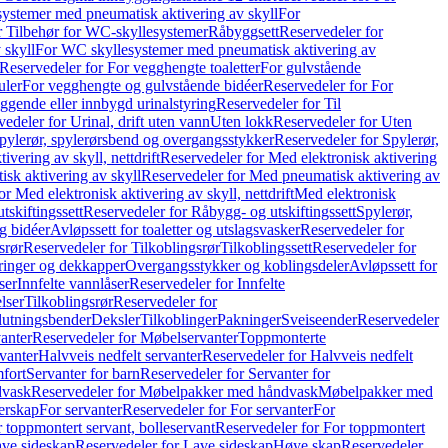
ystemer med pneumatisk aktivering av skyll
For
r Tilbehør for WC-skyllesystemer
Råbyggsett
Reservedeler for
 skyll
For WC skyllesystemer med pneumatisk aktivering av
Reservedeler for For vegghengte toaletter
For gulvstående
uler
For vegghengte og gulvstående bidéer
Reservedeler for For
iggende eller innbygd urinalstyring
Reservedeler for Til
edeler for Urinal, drift uten vann
Uten lokk
Reservedeler for Uten
pylerør, spylerørsbend og overgangsstykker
Reservedeler for Spylerør,
ivering av skyll, nettdrift
Reservedeler for Med elektronisk aktivering
sk aktivering av skyll
Reservedeler for Med pneumatisk aktivering av
r Med elektronisk aktivering av skyll, nettdrift
Med elektronisk
tskiftingssett
Reservedeler for Råbygg- og utskiftingssett
Spylerør,
og bidéer
Avløpssett for toaletter og utslagsvasker
Reservedeler for
srør
Reservedeler for Tilkoblingsrør
Tilkoblingssett
Reservedeler for
ringer og dekkapper
Overgangsstykker og koblingsdeler
Avløpssett for
ser
Innfelte vannlåser
Reservedeler for Innfelte
lser
Tilkoblingsrør
Reservedeler for
slutningsbender
Deksler
Tilkoblinger
Pakninger
Sveiseender
Reservedeler
anter
Reservedeler for Møbelservanter
Toppmonterte
vanter
Halvveis nedfelt servanter
Reservedeler for Halvveis nedfelt
fort
Servanter for barn
Reservedeler for Servanter for
dvask
Reservedeler for Møbelpakker med håndvask
Møbelpakker med
erskap
For servanter
Reservedeler for For servanter
For
 toppmontert servant, bolleservant
Reservedeler for For toppmontert
ve sideskap
Reservedeler for Lave sideskap
Høye skap
Reservedeler