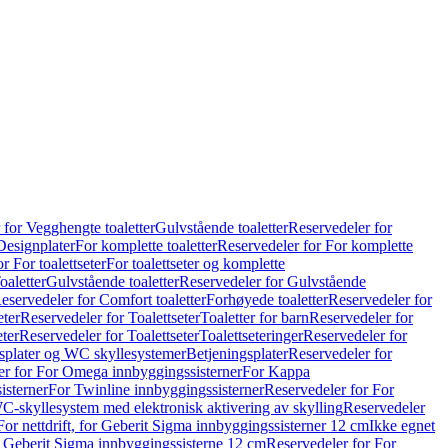
 for Vegghengte toaletter
Gulvstående toaletter
Reservedeler for
Designplater
For komplette toaletter
Reservedeler for For komplette
r For toalettseter
For toalettseter og komplette
oaletter
Gulvstående toaletter
Reservedeler for Gulvstående
eservedeler for Comfort toaletter
Forhøyede toaletter
Reservedeler for
eter
Reservedeler for Toalettseter
Toaletter for barn
Reservedeler for
eter
Reservedeler for Toalettseter
Toalettseteringer
Reservedeler for
splater og WC skyllesystemer
Betjeningsplater
Reservedeler for
er for For Omega innbyggingssisterner
For Kappa
isterner
For Twinline innbyggingssisterner
Reservedeler for For
C-skyllesystem med elektronisk aktivering av skylling
Reservedeler
For nettdrift, for Geberit Sigma innbyggingssisterner 12 cm
Ikke egnet
for Geberit Sigma innbyggingssisterne 12 cm
Reservedeler for For