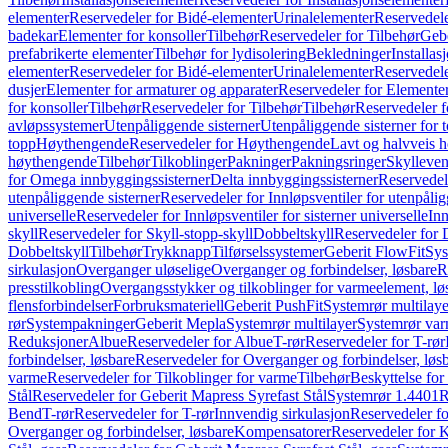
elementer
Reservedeler for Bidé-elementer
Urinalelementer
Reservedele
badekar
Elementer for konsoller
Tilbehør
Reservedeler for Tilbehør
Gebe
prefabrikerte elementer
Tilbehør for lydisolering
Bekledninger
Installas
elementer
Reservedeler for Bidé-elementer
Urinalelementer
Reservedele
dusjer
Elementer for armaturer og apparater
Reservedeler for Elementer
for konsoller
Tilbehør
Reservedeler for Tilbehør
Tilbehør
Reservedeler f
avløpssystemer
Utenpåliggende sisterner
Utenpåliggende sisterner for to
topp
Høythengende
Reservedeler for Høythengende
Lavt og halvveis 
høythengende
Tilbehør
Tilkoblinger
Pakninger
Pakningsringer
Skylleven
for Omega innbyggingssisterner
Delta innbyggingssisterner
Reservedel
utenpåliggende sisterner
Reservedeler for Innløpsventiler for utenpålig
universelle
Reservedeler for Innløpsventiler for sisterner universelle
Inn
skyll
Reservedeler for Skyll-stopp-skyll
Dobbeltskyll
Reservedeler for 
Dobbeltskyll
Tilbehør
Trykknapp
Tilførselssystemer
Geberit FlowFit
Sys
sirkulasjon
Overganger uløselige
Overganger og forbindelser, løsbare
R
presstilkobling
Overgangsstykker og tilkoblinger for varmeelement, lø
flensforbindelser
Forbruksmateriell
Geberit PushFit
Systemrør multilaye
rør
Systempakninger
Geberit Mepla
Systemrør multilayer
Systemrør var
Reduksjoner
Albue
Reservedeler for Albue
T-rør
Reservedeler for T-rør
forbindelser, løsbare
Reservedeler for Overganger og forbindelser, løs
varme
Reservedeler for Tilkoblinger for varme
Tilbehør
Beskyttelse for 
Stål
Reservedeler for Geberit Mapress Syrefast Stål
Systemrør 1.4401
R
Bend
T-rør
Reservedeler for T-rør
Innvendig sirkulasjon
Reservedeler fo
Overganger og forbindelser, løsbare
Kompensatorer
Reservedeler for 