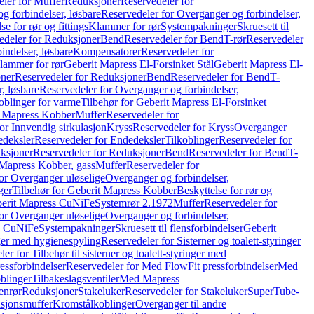
ler for Muffer
Reduksjoner
Reservedeler for
g forbindelser, løsbare
Reservedeler for Overganger og forbindelser,
se for rør og fittings
Klammer for rør
Systempakninger
Skruesett til
edeler for Reduksjoner
Bend
Reservedeler for Bend
T-rør
Reservedeler
indelser, løsbare
Kompensatorer
Reservedeler for
lammer for rør
Geberit Mapress El-Forsinket Stål
Geberit Mapress El-
ner
Reservedeler for Reduksjoner
Bend
Reservedeler for Bend
T-
, løsbare
Reservedeler for Overganger og forbindelser,
oblinger for varme
Tilbehør for Geberit Mapress El-Forsinket
t Mapress Kobber
Muffer
Reservedeler for
or Innvendig sirkulasjon
Kryss
Reservedeler for Kryss
Overganger
deksler
Reservedeler for Endedeksler
Tilkoblinger
Reservedeler for
ksjoner
Reservedeler for Reduksjoner
Bend
Reservedeler for Bend
T-
 Mapress Kobber, gass
Muffer
Reservedeler for
or Overganger uløselige
Overganger og forbindelser,
ger
Tilbehør for Geberit Mapress Kobber
Beskyttelse for rør og
berit Mapress CuNiFe
Systemrør 2.1972
Muffer
Reservedeler for
or Overganger uløselige
Overganger og forbindelser,
ss CuNiFe
Systempakninger
Skruesett til flensforbindelser
Geberit
nger med hygienespyling
Reservedeler for Sisterner og toalett-styringer
er for Tilbehør til sisterner og toalett-styringer med
essforbindelser
Reservedeler for Med FlowFit pressforbindelser
Med
blinger
Tilbakeslagsventiler
Med Mapress
enrør
Reduksjoner
Stakeluker
Reservedeler for Stakeluker
SuperTube-
nsjonsmuffer
Kromstålkoblinger
Overganger til andre