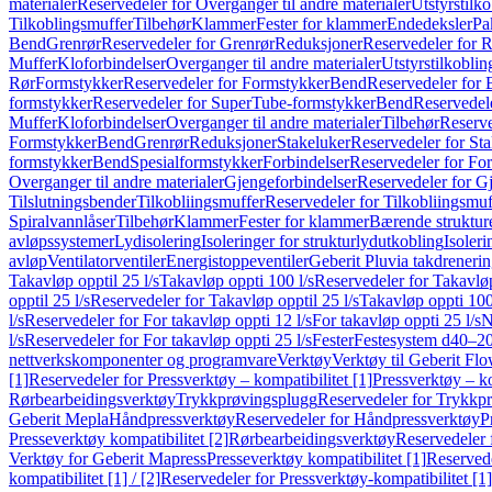
materialer
Reservedeler for Overganger til andre materialer
Utstyrstilko
Tilkoblingsmuffer
Tilbehør
Klammer
Fester for klammer
Endedeksler
Pa
Bend
Grenrør
Reservedeler for Grenrør
Reduksjoner
Reservedeler for 
Muffer
Kloforbindelser
Overganger til andre materialer
Utstyrstilkoblin
Rør
Formstykker
Reservedeler for Formstykker
Bend
Reservedeler for
formstykker
Reservedeler for SuperTube-formstykker
Bend
Reservedel
Muffer
Kloforbindelser
Overganger til andre materialer
Tilbehør
Reserve
Formstykker
Bend
Grenrør
Reduksjoner
Stakeluker
Reservedeler for St
formstykker
Bend
Spesialformstykker
Forbindelser
Reservedeler for For
Overganger til andre materialer
Gjengeforbindelser
Reservedeler for G
Tilslutningsbender
Tilkobliingsmuffer
Reservedeler for Tilkobliingsmuf
Spiralvannlåser
Tilbehør
Klammer
Fester for klammer
Bærende struktur
avløpssystemer
Lydisolering
Isoleringer for strukturlydutkobling
Isoleri
avløp
Ventilatorventiler
Energistoppeventiler
Geberit Pluvia takdreneri
Takavløp opptil 25 l/s
Takavløp oppti 100 l/s
Reservedeler for Takavløp
opptil 25 l/s
Reservedeler for Takavløp opptil 25 l/s
Takavløp oppti 100
l/s
Reservedeler for For takavløp oppti 12 l/s
For takavløp oppti 25 l/s
N
l/s
Reservedeler for For takavløp oppti 25 l/s
Fester
Festesystem d40–2
nettverkskomponenter og programvare
Verktøy
Verktøy til Geberit Flo
[1]
Reservedeler for Pressverktøy – kompatibilitet [1]
Pressverktøy – ko
Rørbearbeidingsverktøy
Trykkprøvingsplugg
Reservedeler for Trykkp
Geberit Mepla
Håndpressverktøy
Reservedeler for Håndpressverktøy
P
Presseverktøy kompatibilitet [2]
Rørbearbeidingsverktøy
Reservedeler 
Verktøy for Geberit Mapress
Presseverktøy kompatibilitet [1]
Reservede
kompatibilitet [1] / [2]
Reservedeler for Pressverktøy-kompatibilitet [1] 