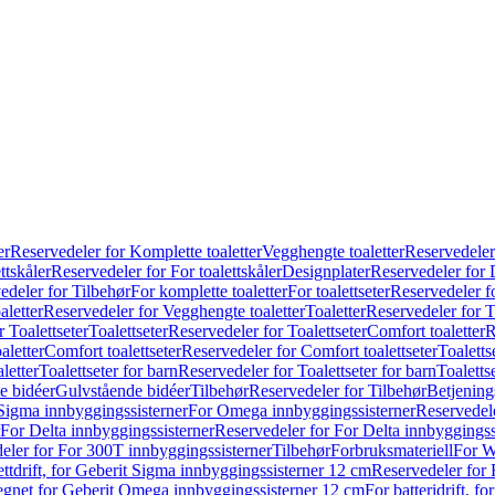
er
Reservedeler for Komplette toaletter
Vegghengte toaletter
Reservedeler
ttskåler
Reservedeler for For toalettskåler
Designplater
Reservedeler for 
edeler for Tilbehør
For komplette toaletter
For toalettseter
Reservedeler fo
aletter
Reservedeler for Vegghengte toaletter
Toaletter
Reservedeler for T
 Toalettseter
Toalettseter
Reservedeler for Toalettseter
Comfort toaletter
R
aletter
Comfort toalettseter
Reservedeler for Comfort toalettseter
Toaletts
letter
Toalettseter for barn
Reservedeler for Toalettseter for barn
Toaletts
e bidéer
Gulvstående bidéer
Tilbehør
Reservedeler for Tilbehør
Betjening
Sigma innbyggingssisterner
For Omega innbyggingssisterner
Reservedel
For Delta innbyggingssisterner
Reservedeler for For Delta innbyggingss
eler for For 300T innbyggingssisterner
Tilbehør
Forbruksmateriell
For W
ettdrift, for Geberit Sigma innbyggingssisterner 12 cm
Reservedeler for 
 egnet for Geberit Omega innbyggingssisterner 12 cm
For batteridrift, 