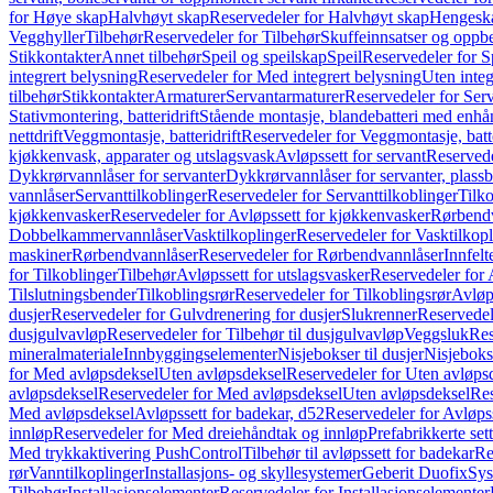
for Høye skap
Halvhøyt skap
Reservedeler for Halvhøyt skap
Hengesk
Vegghyller
Tilbehør
Reservedeler for Tilbehør
Skuffeinnsatser og oppb
Stikkontakter
Annet tilbehør
Speil og speilskap
Speil
Reservedeler for S
integrert belysning
Reservedeler for Med integrert belysning
Uten integ
tilbehør
Stikkontakter
Armaturer
Servantarmaturer
Reservedeler for Ser
Stativmontering, batteridrift
Stående montasje, blandebatteri med enh
nettdrift
Veggmontasje, batteridrift
Reservedeler for Veggmontasje, batte
kjøkkenvask, apparater og utslagsvask
Avløpssett for servant
Reservede
Dykkrørvannlåser for servanter
Dykkrørvannlåser for servanter, plass
vannlåser
Servanttilkoblinger
Reservedeler for Servanttilkoblinger
Tilko
kjøkkenvasker
Reservedeler for Avløpssett for kjøkkenvasker
Rørbend
Dobbelkammervannlåser
Vasktilkoplinger
Reservedeler for Vasktilkop
maskiner
Rørbendvannlåser
Reservedeler for Rørbendvannlåser
Innfelt
for Tilkoblinger
Tilbehør
Avløpssett for utslagsvasker
Reservedeler for 
Tilslutningsbender
Tilkoblingsrør
Reservedeler for Tilkoblingsrør
Avløp
dusjer
Reservedeler for Gulvdrenering for dusjer
Slukrenner
Reservedel
dusjgulvavløp
Reservedeler for Tilbehør til dusjgulvavløp
Veggsluk
Res
mineralmateriale
Innbyggingselementer
Nisjebokser til dusjer
Nisjeboks
for Med avløpsdeksel
Uten avløpsdeksel
Reservedeler for Uten avløps
avløpsdeksel
Reservedeler for Med avløpsdeksel
Uten avløpsdeksel
Res
Med avløpsdeksel
Avløpssett for badekar, d52
Reservedeler for Avløpss
innløp
Reservedeler for Med dreiehåndtak og innløp
Prefabrikkerte set
Med trykkaktivering PushControl
Tilbehør til avløpssett for badekar
Re
rør
Vanntilkoplinger
Installasjons- og skyllesystemer
Geberit Duofix
Sys
Tilbehør
Installasjonselementer
Reservedeler for Installasjonselementer