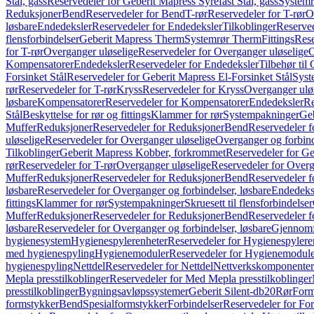
Stål, gass
Reservedeler for Geberit Mapress Syrefast Stål, gass
Systemr
Reduksjoner
Bend
Reservedeler for Bend
T-rør
Reservedeler for T-rør
O
løsbare
Endedeksler
Reservedeler for Endedeksler
Tilkoblinger
Reserved
flensforbindelser
Geberit Mapress Therm
Systemrør Therm
Fittings
Rese
for T-rør
Overganger uløselige
Reservedeler for Overganger uløselige
O
Kompensatorer
Endedeksler
Reservedeler for Endedeksler
Tilbehør til
Forsinket Stål
Reservedeler for Geberit Mapress El-Forsinket Stål
Syst
rør
Reservedeler for T-rør
Kryss
Reservedeler for Kryss
Overganger ulø
løsbare
Kompensatorer
Reservedeler for Kompensatorer
Endedeksler
Re
Stål
Beskyttelse for rør og fittings
Klammer for rør
Systempakninger
Ge
Muffer
Reduksjoner
Reservedeler for Reduksjoner
Bend
Reservedeler 
uløselige
Reservedeler for Overganger uløselige
Overganger og forbind
Tilkoblinger
Geberit Mapress Kobber, forkrommet
Reservedeler for G
rør
Reservedeler for T-rør
Overganger uløselige
Reservedeler for Overg
Muffer
Reduksjoner
Reservedeler for Reduksjoner
Bend
Reservedeler 
løsbare
Reservedeler for Overganger og forbindelser, løsbare
Endedeks
fittings
Klammer for rør
Systempakninger
Skruesett til flensforbindelser
Muffer
Reduksjoner
Reservedeler for Reduksjoner
Bend
Reservedeler 
løsbare
Reservedeler for Overganger og forbindelser, løsbare
Gjennomf
hygienesystem
Hygienespylerenheter
Reservedeler for Hygienespylere
med hygienespyling
Hygienemoduler
Reservedeler for Hygienemodul
hygienespyling
Nettdel
Reservedeler for Nettdel
Nettverkskomponenter
Mepla presstilkoblinger
Reservedeler for Med Mepla presstilkoblinger
presstilkoblinger
Bygningsavløpssystemer
Geberit Silent-db20
Rør
Form
formstykker
Bend
Spesialformstykker
Forbindelser
Reservedeler for For