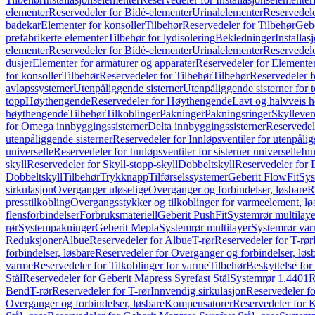
elementer
Reservedeler for Bidé-elementer
Urinalelementer
Reservedele
badekar
Elementer for konsoller
Tilbehør
Reservedeler for Tilbehør
Gebe
prefabrikerte elementer
Tilbehør for lydisolering
Bekledninger
Installas
elementer
Reservedeler for Bidé-elementer
Urinalelementer
Reservedele
dusjer
Elementer for armaturer og apparater
Reservedeler for Elementer
for konsoller
Tilbehør
Reservedeler for Tilbehør
Tilbehør
Reservedeler f
avløpssystemer
Utenpåliggende sisterner
Utenpåliggende sisterner for to
topp
Høythengende
Reservedeler for Høythengende
Lavt og halvveis 
høythengende
Tilbehør
Tilkoblinger
Pakninger
Pakningsringer
Skylleven
for Omega innbyggingssisterner
Delta innbyggingssisterner
Reservedel
utenpåliggende sisterner
Reservedeler for Innløpsventiler for utenpålig
universelle
Reservedeler for Innløpsventiler for sisterner universelle
Inn
skyll
Reservedeler for Skyll-stopp-skyll
Dobbeltskyll
Reservedeler for 
Dobbeltskyll
Tilbehør
Trykknapp
Tilførselssystemer
Geberit FlowFit
Sys
sirkulasjon
Overganger uløselige
Overganger og forbindelser, løsbare
R
presstilkobling
Overgangsstykker og tilkoblinger for varmeelement, lø
flensforbindelser
Forbruksmateriell
Geberit PushFit
Systemrør multilaye
rør
Systempakninger
Geberit Mepla
Systemrør multilayer
Systemrør var
Reduksjoner
Albue
Reservedeler for Albue
T-rør
Reservedeler for T-rør
forbindelser, løsbare
Reservedeler for Overganger og forbindelser, løs
varme
Reservedeler for Tilkoblinger for varme
Tilbehør
Beskyttelse for 
Stål
Reservedeler for Geberit Mapress Syrefast Stål
Systemrør 1.4401
R
Bend
T-rør
Reservedeler for T-rør
Innvendig sirkulasjon
Reservedeler fo
Overganger og forbindelser, løsbare
Kompensatorer
Reservedeler for 