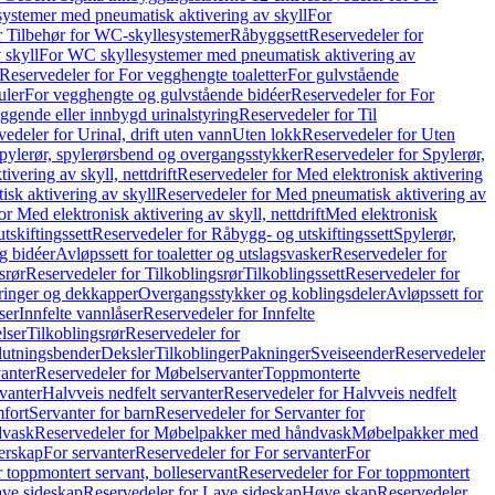
ystemer med pneumatisk aktivering av skyll
For
r Tilbehør for WC-skyllesystemer
Råbyggsett
Reservedeler for
 skyll
For WC skyllesystemer med pneumatisk aktivering av
Reservedeler for For vegghengte toaletter
For gulvstående
uler
For vegghengte og gulvstående bidéer
Reservedeler for For
iggende eller innbygd urinalstyring
Reservedeler for Til
edeler for Urinal, drift uten vann
Uten lokk
Reservedeler for Uten
pylerør, spylerørsbend og overgangsstykker
Reservedeler for Spylerør,
ivering av skyll, nettdrift
Reservedeler for Med elektronisk aktivering
sk aktivering av skyll
Reservedeler for Med pneumatisk aktivering av
r Med elektronisk aktivering av skyll, nettdrift
Med elektronisk
tskiftingssett
Reservedeler for Råbygg- og utskiftingssett
Spylerør,
og bidéer
Avløpssett for toaletter og utslagsvasker
Reservedeler for
srør
Reservedeler for Tilkoblingsrør
Tilkoblingssett
Reservedeler for
ringer og dekkapper
Overgangsstykker og koblingsdeler
Avløpssett for
ser
Innfelte vannlåser
Reservedeler for Innfelte
lser
Tilkoblingsrør
Reservedeler for
slutningsbender
Deksler
Tilkoblinger
Pakninger
Sveiseender
Reservedeler
anter
Reservedeler for Møbelservanter
Toppmonterte
vanter
Halvveis nedfelt servanter
Reservedeler for Halvveis nedfelt
fort
Servanter for barn
Reservedeler for Servanter for
dvask
Reservedeler for Møbelpakker med håndvask
Møbelpakker med
erskap
For servanter
Reservedeler for For servanter
For
 toppmontert servant, bolleservant
Reservedeler for For toppmontert
ve sideskap
Reservedeler for Lave sideskap
Høye skap
Reservedeler