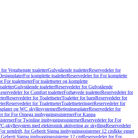
 for Vegghengte toaletter
Gulvstående toaletter
Reservedeler for
Designplater
For komplette toaletter
Reservedeler for For komplette
r For toalettseter
For toalettseter og komplette
oaletter
Gulvstående toaletter
Reservedeler for Gulvstående
eservedeler for Comfort toaletter
Forhøyede toaletter
Reservedeler for
eter
Reservedeler for Toalettseter
Toaletter for barn
Reservedeler for
eter
Reservedeler for Toalettseter
Toalettseteringer
Reservedeler for
splater og WC skyllesystemer
Betjeningsplater
Reservedeler for
er for For Omega innbyggingssisterner
For Kappa
isterner
For Twinline innbyggingssisterner
Reservedeler for For
C-skyllesystem med elektronisk aktivering av skylling
Reservedeler
For nettdrift, for Geberit Sigma innbyggingssisterner 12 cm
Ikke egnet
for Geberit Sigma innbyggingssisterne 12 cm
Reservedeler for For