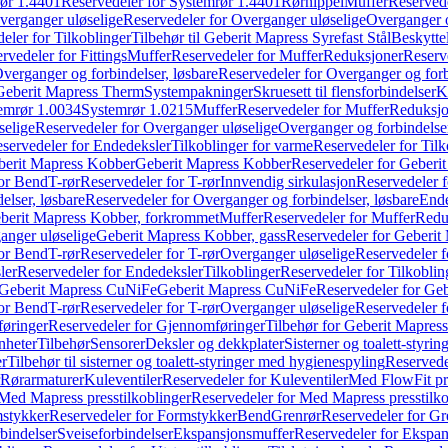
ør 1.4401
Reservedeler for Systemrør 1.4401
Rørnippel
Muffer
Reservede
verganger uløselige
Reservedeler for Overganger uløselige
Overganger o
eler for Tilkoblinger
Tilbehør til Geberit Mapress Syrefast Stål
Beskyttel
rvedeler for Fittings
Muffer
Reservedeler for Muffer
Reduksjoner
Reserv
verganger og forbindelser, løsbare
Reservedeler for Overganger og forb
 Geberit Mapress Therm
Systempakninger
Skruesett til flensforbindelser
K
emrør 1.0034
Systemrør 1.0215
Muffer
Reservedeler for Muffer
Reduksjo
selige
Reservedeler for Overganger uløselige
Overganger og forbindelser
servedeler for Endedeksler
Tilkoblinger for varme
Reservedeler for Tilk
berit Mapress Kobber
Geberit Mapress Kobber
Reservedeler for Geberi
for Bend
T-rør
Reservedeler for T-rør
Innvendig sirkulasjon
Reservedeler f
elser, løsbare
Reservedeler for Overganger og forbindelser, løsbare
Ende
eberit Mapress Kobber, forkrommet
Muffer
Reservedeler for Muffer
Redu
anger uløselige
Geberit Mapress Kobber, gass
Reservedeler for Geberit
for Bend
T-rør
Reservedeler for T-rør
Overganger uløselige
Reservedeler f
ler
Reservedeler for Endedeksler
Tilkoblinger
Reservedeler for Tilkoblin
Geberit Mapress CuNiFe
Geberit Mapress CuNiFe
Reservedeler for Ge
for Bend
T-rør
Reservedeler for T-rør
Overganger uløselige
Reservedeler f
øringer
Reservedeler for Gjennomføringer
Tilbehør for Geberit Mapre
nheter
Tilbehør
Sensorer
Deksler og dekkplater
Sisterner og toalett-styri
er
Tilbehør til sisterner og toalett-styringer med hygienespyling
Reservedel
Rørarmaturer
Kuleventiler
Reservedeler for Kuleventiler
Med FlowFit pr
Med Mapress presstilkoblinger
Reservedeler for Med Mapress presstilko
stykker
Reservedeler for Formstykker
Bend
Grenrør
Reservedeler for Gr
bindelser
Sveiseforbindelser
Ekspansjonsmuffer
Reservedeler for Ekspa