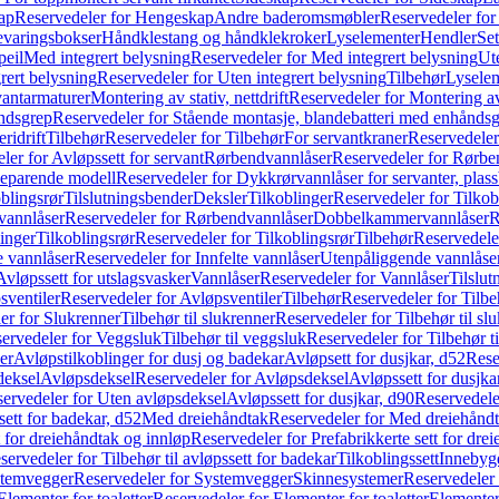
ap
Reservedeler for Hengeskap
Andre baderomsmøbler
Reservedeler fo
evaringsbokser
Håndklestang og håndklekroker
Lyselementer
Hendler
Set
peil
Med integrert belysning
Reservedeler for Med integrert belysning
Ute
rert belysning
Reservedeler for Uten integrert belysning
Tilbehør
Lysele
vantarmaturer
Montering av stativ, nettdrift
Reservedeler for Montering av s
åndsgrep
Reservedeler for Stående montasje, blandebatteri med enhånds
ridrift
Tilbehør
Reservedeler for Tilbehør
For servantkraner
Reservedeler
ler for Avløpssett for servant
Rørbendvannlåser
Reservedeler for Rørbe
beparende modell
Reservedeler for Dykkrørvannlåser for servanter, pla
blingsrør
Tilslutningsbender
Deksler
Tilkoblinger
Reservedeler for Tilkob
vannlåser
Reservedeler for Rørbendvannlåser
Dobbelkammervannlåser
R
linger
Tilkoblingsrør
Reservedeler for Tilkoblingsrør
Tilbehør
Reservedele
e vannlåser
Reservedeler for Innfelte vannlåser
Utenpåliggende vannlåse
Avløpssett for utslagsvasker
Vannlåser
Reservedeler for Vannlåser
Tilslu
sventiler
Reservedeler for Avløpsventiler
Tilbehør
Reservedeler for Tilbe
er for Slukrenner
Tilbehør til slukrenner
Reservedeler for Tilbehør til sl
ervedeler for Veggsluk
Tilbehør til veggsluk
Reservedeler for Tilbehør t
er
Avløpstilkoblinger for dusj og badekar
Avløpsett for dusjkar, d52
Rese
deksel
Avløpsdeksel
Reservedeler for Avløpsdeksel
Avløpssett for dusjka
ervedeler for Uten avløpsdeksel
Avløpssett for dusjkar, d90
Reservedeler
ett for badekar, d52
Med dreiehåndtak
Reservedeler for Med dreiehånd
t for dreiehåndtak og innløp
Reservedeler for Prefabrikkerte sett for dre
servedeler for Tilbehør til avløpssett for badekar
Tilkoblingssett
Innebygd
temvegger
Reservedeler for Systemvegger
Skinnesystemer
Reservedeler
Elementer for toaletter
Reservedeler for Elementer for toaletter
Elementer