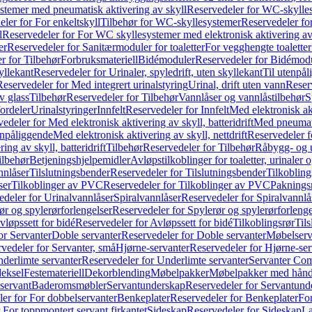
temer med pneumatisk aktivering av skyll
Reservedeler for WC-skylles
ler for For enkeltskyll
Tilbehør for WC-skyllesystemer
Reservedeler fo
l
Reservedeler for For WC skyllesystemer med elektronisk aktivering av
er
Reservedeler for Sanitærmoduler for toaletter
For vegghengte toaletter
r for Tilbehør
Forbruksmateriell
Bidémoduler
Reservedeler for Bidémod
kyllekant
Reservedeler for Urinaler, spyledrift, uten skyllekant
Til utenpål
Reservedeler for Med integrert urinalstyring
Urinal, drift uten vann
Reserv
v glass
Tilbehør
Reservedeler for Tilbehør
Vannlåser og vannlåstilbehør
S
ordeler
Urinalstyringer
Innfelt
Reservedeler for Innfelt
Med elektronisk akt
edeler for Med elektronisk aktivering av skyll, batteridrift
Med pneumati
enpåliggende
Med elektronisk aktivering av skyll, nettdrift
Reservedeler fo
ng av skyll, batteridrift
Tilbehør
Reservedeler for Tilbehør
Råbygg- og u
ilbehør
Betjeningshjelpemidler
Avløpstilkoblinger for toaletter, urinaler 
nnlåser
Tilslutningsbender
Reservedeler for Tilslutningsbender
Tilkobling
ser
Tilkoblinger av PVC
Reservedeler for Tilkoblinger av PVC
Paknings
edeler for Urinalvannlåser
Spiralvannlåser
Reservedeler for Spiralvannlå
ør og spylerørforlengelser
Reservedeler for Spylerør og spylerørforlenge
vløpssett for bidé
Reservedeler for Avløpssett for bidé
Tilkoblingsrør
Til
or Servanter
Doble servanter
Reservedeler for Doble servanter
Møbelserv
vedeler for Servanter, små
Hjørne-servanter
Reservedeler for Hjørne-ser
derlimte servanter
Reservedeler for Underlimte servanter
Servanter Com
eksel
Festemateriell
Dekorblending
Møbelpakker
Møbelpakker med hån
servant
Baderomsmøbler
Servantunderskap
Reservedeler for Servantund
er for For dobbelservanter
Benkeplater
Reservedeler for Benkeplater
For
 For toppmontert servant firkantet
Sideskap
Reservedeler for Sideskap
La