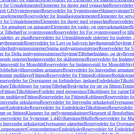
r for Urinalelementer
Elementer for dusjer med veggavløp
Reservedeler
rit GIS
Systemvegger
Reservedeler for Systemvegger
Skinnesystemer
Ti
jonselementer
Reservedeler for Installasjonselementer
Elementer for serv
r for Urinalelementer
Elementer for dusjer med veggavløp
Reservedeler
 for armaturer og apparater
Elementer for vaske- og oppvaskmaskiner
R
or Tilbehør
For systemvegger
Reservedeler for For systemvegger
For til
aletter, av plast
Reservedeler for Utenpåliggende sisterner for toaletter, 
høythengende
Reservedeler for Lavt og halvveis høythengende
Spylerør 
tiler
Innbyggingssisterner
Sigma innbyggingssisterner
Reservedeler for 
er for Delta innbyggingssisterner
Spylerør
Tilbehør
Innløps- og skylleven
gende sisterner
Innløpsventiler for skålsisterner
Reservedeler for Innløpsve
løpsventil for Monolith
Reservedeler for Innløpsventil for Monolith
Skyl
Dobbeltskyll
Innvendige armaturer
Reservedeler for Innvendige armature
temrør multilayer
Fittings
Reservedeler for Fittings
Koblinger
Reduksjone
eservedeler for Overganger og forbindelser, løsbare
Endedeksler
Tilkobl
sbare
Tilkoblinger for varme
Tilbehør
Beskyttelse for rør og fittings
Tetnin
r
Fittings
Tilkoblinger
Fordeler med gjengestuss
Tilkoblinger for varme
Ti
me multilayer
Fittings
Reservedeler for Fittings
Koblinger
Reservedeler f
Innvendig sirkulasjon
Reservedeler for Innvendig sirkulasjon
Overganger
bare
Endedeksler
Reservedeler for Endedeksler
Tilkoblinger
Reservedeler 
rør og fittings
Klammer for rør
Systempakninger
Skruesett til flensforbin
eservedeler for Systemrør 1.4401
Rørnippel
Muffer
Reservedeler for Mu
r Innvendig sirkulasjon
Overganger uløselige
Reservedeler for Overgang
Kompensatorer
Gjennomføringer
Endedeksler
Reservedeler for Endedeksl