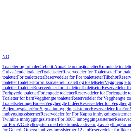
NO
Toaletter og urinaler
Geberit AquaClean dusjtoaletter
Komplette toalett
Gulvstående toaletter
Toalettseter
Reservedeler for Toalettseter
For toale
toaletter
For toalettseter
Reservedeler for For toalettseter
Tilbehør
Reserv
toaletter
Toaletter
Forbruksmateriell
Toalett og toalettseter
Vegghengte to
toaletter
Toaletter
Reservedeler for Toaletter
Toalettseter
Reservedeler for
Forhøyede toaletter
Forlengede toaletter
Reservedeler for Forlengede to
Toaletter for barn
Vegghengte toaletter
Reservedeler for Vegghengte toa
Toalettseteringer
Bidéer
Vegghengte bidéer
Reservedeler for Vegghengt
Betjeningsplater
For Sigma innbyggingssisterner
Reservedeler for For 
innbyggingssisterner
Reservedeler for For Kappa innbyggingssisterner
Twinline innbyggingssisterner
For 300T innbyggingssisterner
Reserved
for For WC-skyllesystem med elektronisk aktivering av skylling
For n
for Geberit Omega innbyggingssisterner 12 cm
Reservedeler for Ikke