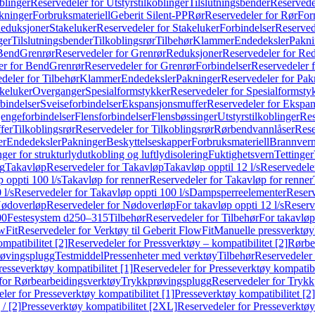
blinger
Reservedeler for Utstyrstilkoblinger
Tilslutningsbender
Reservedel
kninger
Forbruksmateriell
Geberit Silent-PP
Rør
Reservedeler for Rør
For
Reduksjoner
Stakeluker
Reservedeler for Stakeluker
Forbindelser
Reserved
ger
Tilslutningsbender
Tilkoblingsrør
Tilbehør
Klammer
Endedeksler
Pakni
 Bend
Grenrør
Reservedeler for Grenrør
Reduksjoner
Reservedeler for Re
er for Bend
Grenrør
Reservedeler for Grenrør
Forbindelser
Reservedeler f
deler for Tilbehør
Klammer
Endedeksler
Pakninger
Reservedeler for Pak
akeluker
Overganger
Spesialformstykker
Reservedeler for Spesialformsty
bindelser
Sveiseforbindelser
Ekspansjonsmuffer
Reservedeler for Ekspa
jengeforbindelser
Flensforbindelser
Flensbøssinger
Utstyrstilkoblinger
Res
fer
Tilkoblingsrør
Reservedeler for Tilkoblingsrør
Rørbendvannlåser
Rese
er
Endedeksler
Pakninger
Beskyttelseskapper
Forbruksmateriell
Brannvern,
nger for strukturlydutkobling og luftlydisolering
Fuktighetsvern
Tettinger
ng
Takavløp
Reservedeler for Takavløp
Takavløp opptil 12 l/s
Reservedeler
 oppti 100 l/s
Takavløp for renner
Reservedeler for Takavløp for renner
 l/s
Reservedeler for Takavløp oppti 100 l/s
Dampsperreelementer
Reserv
ødoverløp
Reservedeler for Nødoverløp
For takavløp oppti 12 l/s
Reserve
00
Festesystem d250–315
Tilbehør
Reservedeler for Tilbehør
For takavløp
wFit
Reservedeler for Verktøy til Geberit FlowFit
Manuelle pressverktøy
mpatibilitet [2]
Reservedeler for Pressverktøy – kompatibilitet [2]
Rørbe
røvingsplugg
Testmiddel
Pressenheter med verktøy
Tilbehør
Reservedeler 
resseverktøy kompatibilitet [1]
Reservedeler for Presseverktøy kompatibil
for Rørbearbeidingsverktøy
Trykkprøvingsplugg
Reservedeler for Tryk
ler for Presseverktøy kompatibilitet [1]
Presseverktøy kompatibilitet [2]
/ [2]
Presseverktøy kompatibilitet [2XL]
Reservedeler for Presseverktøy