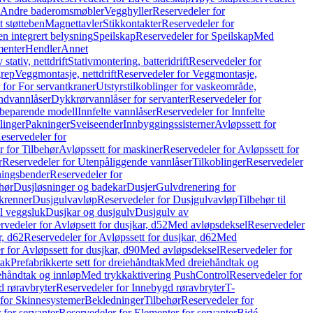
r Andre baderomsmøbler
Vegghyller
Reservedeler for
t støtteben
Magnettavler
Stikkontakter
Reservedeler for
n integrert belysning
Speilskap
Reservedeler for Speilskap
Med
menter
Hendler
Annet
tativ, nettdrift
Stativmontering, batteridrift
Reservedeler for
grep
Veggmontasje, nettdrift
Reservedeler for Veggmontasje,
 for For servantkraner
Utstyrstilkoblinger for vaskeområde,
ndvannlåser
Dykkrørvannlåser for servanter
Reservedeler for
ssbeparende modell
Innfelte vannlåser
Reservedeler for Innfelte
linger
Pakninger
Sveiseender
Innbyggingssisterner
Avløpssett for
eservedeler for
r for Tilbehør
Avløpssett for maskiner
Reservedeler for Avløpssett for
r
Reservedeler for Utenpåliggende vannlåser
Tilkoblinger
Reservedeler
tningsbender
Reservedeler for
hør
Dusjløsninger og badekar
Dusjer
Gulvdrenering for
ukrenner
Dusjgulvavløp
Reservedeler for Dusjgulvavløp
Tilbehør til
il veggsluk
Dusjkar og dusjgulv
Dusjgulv av
rvedeler for Avløpsett for dusjkar, d52
Med avløpsdeksel
Reservedeler
r, d62
Reservedeler for Avløpssett for dusjkar, d62
Med
 for Avløpssett for dusjkar, d90
Med avløpsdeksel
Reservedeler for
tak
Prefabrikkerte sett for dreiehåndtak
Med dreiehåndtak og
iehåndtak og innløp
Med trykkaktivering PushControl
Reservedeler for
 røravbryter
Reservedeler for Innebygd røravbryter
T-
 for Skinnesystemer
Bekledninger
Tilbehør
Reservedeler for
 for servanter
Reservedeler for Elementer for servanter
Bidé-