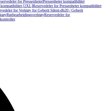
servedeler for Pressenheter
Pressenheter kompatibilitet
 kompatibilitet [2XL]
Reservedeler for Pressenheter kompatibilitet
vedeler for Verktøy for Geberit Silent-db20 / Geberit
rktøy
Rørbearbeidingsverktøy
Reservedeler for
kontroller