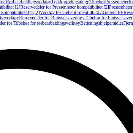
for Rørbearbeidingsverktøy
Trykkprøvingsplugg
Tilbehør
Pressenheter
Re
ibilitet [2]
Reservedeler for Pressenheter kompatibilitet [2]
Pressenheter
kompatibilitet [4]/[2]
Verktøy for Geberit Silent-db20 / Geberit PE
Reser
iseverktøy
Reservedeler for Buttsveiseverktøy
Tilbehør for buttsveiseve
ler for Tilbehør for rørbearbeidingsverktøy
Betjeningshjelpemidler
Fjern