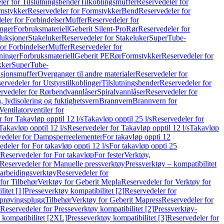
er for Tilslutningsbender
Tilkoblingsmuffer
Reservedeler for
mstykker
Reservedeler for Formstykker
Bend
Reservedeler for
eler for Forbindelser
Muffer
Reservedeler for
nger
Forbruksmateriell
Geberit Silent-Pro
Rør
Reservedeler for
duksjoner
Stakeluker
Reservedeler for Stakeluker
SuperTube-
or Forbindelser
Muffer
Reservedeler for
ninger
Forbruksmateriell
Geberit PE
Rør
Formstykker
Reservedeler for
kker
SuperTube-
nsjonsmuffer
Overganger til andre materialer
Reservedeler for
ervedeler for Utstyrstilkoblinger
Tilslutningsbender
Reservedeler for
rvedeler for Rørbendvannlåser
Spiralvannlåser
Reservedeler for
 lydisolering og fuktighetsvern
Brannvern
Brannvern for
Ventilatorventiler for
 for Takavløp opptil 12 l/s
Takavløp opptil 25 l/s
Reservedeler for
Takavløp opptil 12 l/s
Reservedeler for Takavløp opptil 12 l/s
Takavløp
edeler for Dampsperreelementer
For takavløp oppti 12
deler for For takavløp oppti 12 l/s
For takavløp oppti 25
Reservedeler for For takavløp
For fester
Verktøy,
Reservedeler for Manuelle pressverktøy
Pressverktøy – kompatibilitet
arbeidingsverktøy
Reservedeler for
for Tilbehør
Verktøy for Geberit Mepla
Reservedeler for Verktøy for
itet [1]
Presseverktøy kompatibilitet [2]
Reservedeler for
kprøvingsplugg
Tilbehør
Verktøy for Geberit Mapress
Reservedeler for
Reservedeler for Presseverktøy kompatibilitet [2]
Pressverktøy-
 kompatibilitet [2XL]
Presseverktøy kompatibilitet [3]
Reservedeler for