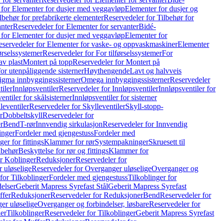
 for Elementer for dusjer med veggavløp
Elementer for dusjer og
lbehør for prefabrikerte elementer
Reservedeler for Tilbehør for
anter
Reservedeler for Elementer for servanter
Bidé-
 for Elementer for dusjer med veggavløp
Elementer for
eservedeler for Elementer for vaske- og oppvaskmaskiner
Elementer
førselssystemer
Reservedeler for For tilførselssystemer
For
av plast
Montert på topp
Reservedeler for Montert på
for utenpåliggende sisterner
Høythengende
Lavt og halvveis
Sigma innbyggingssisterner
Omega innbyggingssisterner
Reservedeler
tiler
Innløpsventiler
Reservedeler for Innløpsventiler
Innløpsventiler for
ntiler for skålsisterner
Innløpsventiler for sisterner
leventiler
Reservedeler for Skylleventiler
Skyll-stopp-
r
Dobbeltskyll
Reservedeler for
r
Bend
T-rør
Innvendig sirkulasjon
Reservedeler for Innvendig
inger
Fordeler med gjengestuss
Fordeler med
ger for fittings
Klammer for rør
Systempakninger
Skruesett til
lbehør
Beskyttelse for rør og fittings
Klammer for
or Koblinger
Reduksjoner
Reservedeler for
 uløselige
Reservedeler for Overganger uløselige
Overganger og
for Tilkoblinger
Fordeler med gjengestuss
Tilkoblinger for
delser
Geberit Mapress Syrefast Stål
Geberit Mapress Syrefast
ffer
Reduksjoner
Reservedeler for Reduksjoner
Bend
Reservedeler for
er uløselige
Overganger og forbindelser, løsbare
Reservedeler for
er
Tilkoblinger
Reservedeler for Tilkoblinger
Geberit Mapress Syrefast