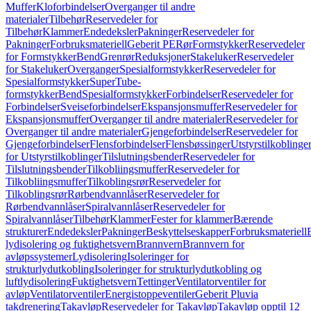
Muffer
Kloforbindelser
Overganger til andre
materialer
Tilbehør
Reservedeler for
Tilbehør
Klammer
Endedeksler
Pakninger
Reservedeler for
Pakninger
Forbruksmateriell
Geberit PE
Rør
Formstykker
Reservedeler
for Formstykker
Bend
Grenrør
Reduksjoner
Stakeluker
Reservedeler
for Stakeluker
Overganger
Spesialformstykker
Reservedeler for
Spesialformstykker
SuperTube-
formstykker
Bend
Spesialformstykker
Forbindelser
Reservedeler for
Forbindelser
Sveiseforbindelser
Ekspansjonsmuffer
Reservedeler for
Ekspansjonsmuffer
Overganger til andre materialer
Reservedeler for
Overganger til andre materialer
Gjengeforbindelser
Reservedeler for
Gjengeforbindelser
Flensforbindelser
Flensbøssinger
Utstyrstilkoblinge
for Utstyrstilkoblinger
Tilslutningsbender
Reservedeler for
Tilslutningsbender
Tilkobliingsmuffer
Reservedeler for
Tilkobliingsmuffer
Tilkoblingsrør
Reservedeler for
Tilkoblingsrør
Rørbendvannlåser
Reservedeler for
Rørbendvannlåser
Spiralvannlåser
Reservedeler for
Spiralvannlåser
Tilbehør
Klammer
Fester for klammer
Bærende
strukturer
Endedeksler
Pakninger
Beskyttelseskapper
Forbruksmateriell
lydisolering og fuktighetsvern
Brannvern
Brannvern for
avløpssystemer
Lydisolering
Isoleringer for
strukturlydutkobling
Isoleringer for strukturlydutkobling og
luftlydisolering
Fuktighetsvern
Tettinger
Ventilatorventiler for
avløp
Ventilatorventiler
Energistoppeventiler
Geberit Pluvia
takdrenering
Takavløp
Reservedeler for Takavløp
Takavløp opptil 12