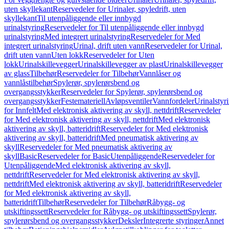
uten skyllekant
Reservedeler for Urinaler, spyledrift, uten
skyllekant
Til utenpåliggende eller innbygd
urinalstyring
Reservedeler for Til utenpåliggende eller innbygd
urinalstyring
Med integrert urinalstyring
Reservedeler for Med
integrert urinalstyring
Urinal, drift uten vann
Reservedeler for Urinal,
drift uten vann
Uten lokk
Reservedeler for Uten
lokk
Urinalskillevegger
Urinalskillevegger av plast
Urinalskillevegger
av glass
Tilbehør
Reservedeler for Tilbehør
Vannlåser og
vannlåstilbehør
Spylerør, spylerørsbend og
overgangsstykker
Reservedeler for Spylerør, spylerørsbend og
overgangsstykker
Festemateriell
Avløpsventiler
Vannfordeler
Urinalstyr
for Innfelt
Med elektronisk aktivering av skyll, nettdrift
Reservedeler
for Med elektronisk aktivering av skyll, nettdrift
Med elektronisk
aktivering av skyll, batteridrift
Reservedeler for Med elektronisk
aktivering av skyll, batteridrift
Med pneumatisk aktivering av
skyll
Reservedeler for Med pneumatisk aktivering av
skyll
Basic
Reservedeler for Basic
Utenpåliggende
Reservedeler for
Utenpåliggende
Med elektronisk aktivering av skyll,
nettdrift
Reservedeler for Med elektronisk aktivering av skyll,
nettdrift
Med elektronisk aktivering av skyll, batteridrift
Reservedeler
for Med elektronisk aktivering av skyll,
batteridrift
Tilbehør
Reservedeler for Tilbehør
Råbygg- og
utskiftingssett
Reservedeler for Råbygg- og utskiftingssett
Spylerør,
spylerørsbend og overgangsstykker
Deksler
Integrerte styringer
Annet