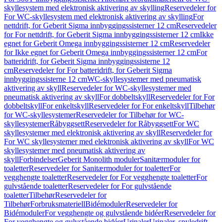
skyllesystem med elektronisk aktivering av skylling
Reservedeler for
For WC-skyllesystem med elektronisk aktivering av skylling
For
nettdrift, for Geberit Sigma innbyggingssisterner 12 cm
Reservedeler
for For nettdrift, for Geberit Sigma innbyggingssisterner 12 cm
Ikke
egnet for Geberit Omega innbyggingssisterner 12 cm
Reservedeler
for Ikke egnet for Geberit Omega innbyggingssisterner 12 cm
For
batteridrift, for Geberit Sigma innbyggingssisterne 12
cm
Reservedeler for For batteridrift, for Geberit Sigma
innbyggingssisterne 12 cm
WC-skyllesystemer med pneumatisk
aktivering av skyll
Reservedeler for WC-skyllesystemer med
pneumatisk aktivering av skyll
For dobbeltskyll
Reservedeler for For
dobbeltskyll
For enkeltskyll
Reservedeler for For enkeltskyll
Tilbehør
for WC-skyllesystemer
Reservedeler for Tilbehør for WC-
skyllesystemer
Råbyggsett
Reservedeler for Råbyggsett
For WC
skyllesystemer med elektronisk aktivering av skyll
Reservedeler for
For WC skyllesystemer med elektronisk aktivering av skyll
For WC
skyllesystemer med pneumatisk aktivering av
skyll
Forbindelser
Geberit Monolith moduler
Sanitærmoduler for
toaletter
Reservedeler for Sanitærmoduler for toaletter
For
vegghengte toaletter
Reservedeler for For vegghengte toaletter
For
gulvstående toaletter
Reservedeler for For gulvstående
toaletter
Tilbehør
Reservedeler for
Tilbehør
Forbruksmateriell
Bidémoduler
Reservedeler for
Bidémoduler
For vegghengte og gulvstående bidéer
Reservedeler for
For vegghengte og gulvstående bidéer
Urinaler
Urinaler, spyledrift,