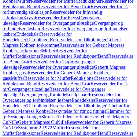
Kobber
Muffer
Reservedeler for Muffer
Reduksjoner
Reservedeler for
Reduksjoner
Bend
Reservedeler for Bend
T-rør
Reservedeler for T-
rør
Innvendig sirkulasjon
Reservedeler for Innvendig
sirkulasjon
Kryss
Reservedeler for Kryss
Overganger
uløselige
Reservedeler for Overganger uløselige
Overganger og
forbindelser, løsbare
Reservedeler for Overganger og forbindelser,
løsbare
Endedeksler
Reservedeler for
Endedeksler
Tilkoblinger
Reservedeler for Tilkoblinger
Geberit
Mapress Kobber, forkrommet
Reservedeler for Geberit Mapress
Kobber, forkrommet
Muffer
Reservedeler for
Muffer
Reduksjoner
Reservedeler for Reduksjoner
Bend
Reservedeler
for Bend
T-rør
Reservedeler for T-rør
Overganger
uløselige
Reservedeler for Overganger uløselige
Geberit Mapress
Kobber, gass
Reservedeler for Geberit Mapress Kobber,
gass
Muffer
Reservedeler for Muffer
Reduksjoner
Reservedeler for
Reduksjoner
Bend
Reservedeler for Bend
T-rør
Reservedeler for T-
rør
Overganger uløselige
Reservedeler for Overganger
uløselige
Overganger og forbindelser, løsbare
Reservedeler for
Overganger og forbindelser, løsbare
Endedeksler
Reservedeler for
Endedeksler
Tilkoblinger
Reservedeler for Tilkoblinger
Tilbehør for
Geberit Mapress Kobber
Beskyttelse for rør og fittings
Klammer for
rør
Systempakninger
Skruesett til flensforbindelser
Geberit Mapress
CuNiFe
Geberit Mapress CuNiFe
Reservedeler for Geberit Mapress
CuNiFe
Systemrør 2.1972
Muffer
Reservedeler for
Muffer
Reduksjoner
Reservedeler for Reduksjoner
Bend
Reservedeler