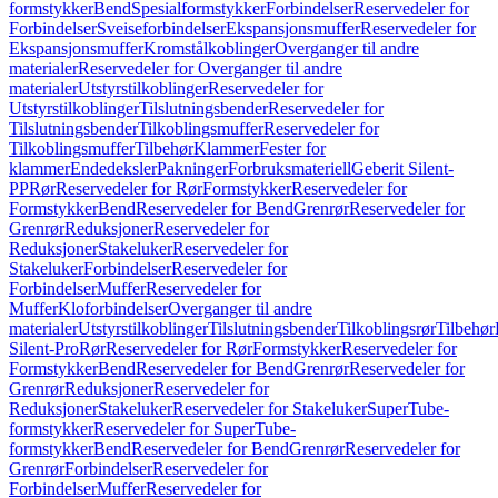
formstykker
Bend
Spesialformstykker
Forbindelser
Reservedeler for
Forbindelser
Sveiseforbindelser
Ekspansjonsmuffer
Reservedeler for
Ekspansjonsmuffer
Kromstålkoblinger
Overganger til andre
materialer
Reservedeler for Overganger til andre
materialer
Utstyrstilkoblinger
Reservedeler for
Utstyrstilkoblinger
Tilslutningsbender
Reservedeler for
Tilslutningsbender
Tilkoblingsmuffer
Reservedeler for
Tilkoblingsmuffer
Tilbehør
Klammer
Fester for
klammer
Endedeksler
Pakninger
Forbruksmateriell
Geberit Silent-
PP
Rør
Reservedeler for Rør
Formstykker
Reservedeler for
Formstykker
Bend
Reservedeler for Bend
Grenrør
Reservedeler for
Grenrør
Reduksjoner
Reservedeler for
Reduksjoner
Stakeluker
Reservedeler for
Stakeluker
Forbindelser
Reservedeler for
Forbindelser
Muffer
Reservedeler for
Muffer
Kloforbindelser
Overganger til andre
materialer
Utstyrstilkoblinger
Tilslutningsbender
Tilkoblingsrør
Tilbehør
Silent-Pro
Rør
Reservedeler for Rør
Formstykker
Reservedeler for
Formstykker
Bend
Reservedeler for Bend
Grenrør
Reservedeler for
Grenrør
Reduksjoner
Reservedeler for
Reduksjoner
Stakeluker
Reservedeler for Stakeluker
SuperTube-
formstykker
Reservedeler for SuperTube-
formstykker
Bend
Reservedeler for Bend
Grenrør
Reservedeler for
Grenrør
Forbindelser
Reservedeler for
Forbindelser
Muffer
Reservedeler for