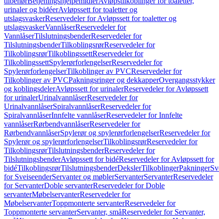
tilbehør
Betjeningshjelpemidler
Avløpstilkoblinger for toaletter,
urinaler og bidéer
Avløpssett for toaletter og
utslagsvasker
Reservedeler for Avløpssett for toaletter og
utslagsvasker
Vannlåser
Reservedeler for
Vannlåser
Tilslutningsbender
Reservedeler for
Tilslutningsbender
Tilkoblingsrør
Reservedeler for
Tilkoblingsrør
Tilkoblingssett
Reservedeler for
Tilkoblingssett
Spylerørforlengelser
Reservedeler for
Spylerørforlengelser
Tilkoblinger av PVC
Reservedeler for
Tilkoblinger av PVC
Pakningsringer og dekkapper
Overgangsstykker
og koblingsdeler
Avløpssett for urinaler
Reservedeler for Avløpssett
for urinaler
Urinalvannlåser
Reservedeler for
Urinalvannlåser
Spiralvannlåser
Reservedeler for
Spiralvannlåser
Innfelte vannlåser
Reservedeler for Innfelte
vannlåser
Rørbendvannlåser
Reservedeler for
Rørbendvannlåser
Spylerør og spylerørforlengelser
Reservedeler for
Spylerør og spylerørforlengelser
Tilkoblingsrør
Reservedeler for
Tilkoblingsrør
Tilslutningsbender
Reservedeler for
Tilslutningsbender
Avløpssett for bidé
Reservedeler for Avløpssett for
bidé
Tilkoblingsrør
Tilslutningsbender
Deksler
Tilkoblinger
Pakninger
Sv
for Sveiseender
Servanter og møbler
Servanter
Servanter
Reservedeler
for Servanter
Doble servanter
Reservedeler for Doble
servanter
Møbelservanter
Reservedeler for
Møbelservanter
Toppmonterte servanter
Reservedeler for
Toppmonterte servanter
Servanter, små
Reservedeler for Servanter,