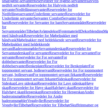
små
Hjørne-servanter
Reservedeler for Hjørne-servanter
Halvveis
nedfelt servanter
Reservedeler for Halvveis nedfelt
servanter
Nedfellingsservanter
Reservedeler for
Nedfellingsservanter
Underlimte servanter
Reservedeler for
Underlimte servanter
Servanter Comfort
Servanter for
barn
Reservedeler for Servanter for barn
Servantområder
Reservedeler
for
Servantområder
Tilbehør
Avløpsdeksel
Festemateriell
Dekorblending
Mø
med håndvask
Reservedeler for Møbelpakker med
håndvask
Møbelpakker med heldekkende servant
Reservedeler for
Møbelpakker med heldekkende
servant
Baderomsmøbler
Servantunderskap
Reservedeler for
Servantunderskap
For servanter
Reservedeler for For servanter
For
servanter
Reservedeler for For servanter
For
dobbelservanter
Reservedeler for For
dobbelservanter
Benkeplater
Reservedeler for Benkeplater
For
toppmontert servant, bolleservant
Reservedeler for For toppmontert
servant, bolleservant
For toppmontert servant firkantet
Reservedeler
for For toppmontert servant firkantet
Sideskap
Reservedeler for
Sideskap
Lave sideskap
Reservedeler for Lave sideskap
Høye
skap
Reservedeler for Høye skap
Halvhøyt skap
Reservedeler for
Halvhøyt skap
Hengeskap
Reservedeler for Hengeskap
Andre
baderomsmøbler
Reservedeler for Andre
baderomsmøbler
Vegghyller
Reservedeler for
Vegghyller
Tilbehør
Reservedeler for Tilbehør
Skuffeinnsatser og