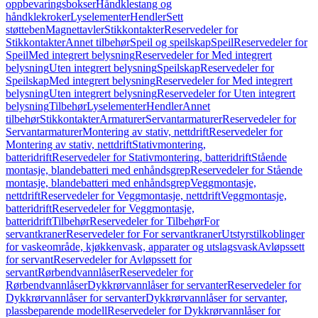
oppbevaringsbokser
Håndklestang og
håndklekroker
Lyselementer
Hendler
Sett
støtteben
Magnettavler
Stikkontakter
Reservedeler for
Stikkontakter
Annet tilbehør
Speil og speilskap
Speil
Reservedeler for
Speil
Med integrert belysning
Reservedeler for Med integrert
belysning
Uten integrert belysning
Speilskap
Reservedeler for
Speilskap
Med integrert belysning
Reservedeler for Med integrert
belysning
Uten integrert belysning
Reservedeler for Uten integrert
belysning
Tilbehør
Lyselementer
Hendler
Annet
tilbehør
Stikkontakter
Armaturer
Servantarmaturer
Reservedeler for
Servantarmaturer
Montering av stativ, nettdrift
Reservedeler for
Montering av stativ, nettdrift
Stativmontering,
batteridrift
Reservedeler for Stativmontering, batteridrift
Stående
montasje, blandebatteri med enhåndsgrep
Reservedeler for Stående
montasje, blandebatteri med enhåndsgrep
Veggmontasje,
nettdrift
Reservedeler for Veggmontasje, nettdrift
Veggmontasje,
batteridrift
Reservedeler for Veggmontasje,
batteridrift
Tilbehør
Reservedeler for Tilbehør
For
servantkraner
Reservedeler for For servantkraner
Utstyrstilkoblinger
for vaskeområde, kjøkkenvask, apparater og utslagsvask
Avløpssett
for servant
Reservedeler for Avløpssett for
servant
Rørbendvannlåser
Reservedeler for
Rørbendvannlåser
Dykkrørvannlåser for servanter
Reservedeler for
Dykkrørvannlåser for servanter
Dykkrørvannlåser for servanter,
plassbeparende modell
Reservedeler for Dykkrørvannlåser for