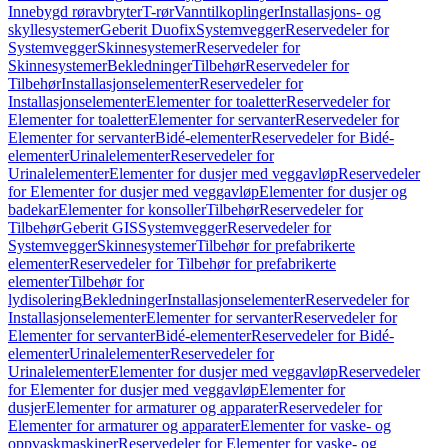
Innebygd røravbryter
T-rør
Vanntilkoplinger
Installasjons- og
skyllesystemer
Geberit Duofix
Systemvegger
Reservedeler for
Systemvegger
Skinnesystemer
Reservedeler for
Skinnesystemer
Bekledninger
Tilbehør
Reservedeler for
Tilbehør
Installasjonselementer
Reservedeler for
Installasjonselementer
Elementer for toaletter
Reservedeler for
Elementer for toaletter
Elementer for servanter
Reservedeler for
Elementer for servanter
Bidé-elementer
Reservedeler for Bidé-
elementer
Urinalelementer
Reservedeler for
Urinalelementer
Elementer for dusjer med veggavløp
Reservedeler
for Elementer for dusjer med veggavløp
Elementer for dusjer og
badekar
Elementer for konsoller
Tilbehør
Reservedeler for
Tilbehør
Geberit GIS
Systemvegger
Reservedeler for
Systemvegger
Skinnesystemer
Tilbehør for prefabrikerte
elementer
Reservedeler for Tilbehør for prefabrikerte
elementer
Tilbehør for
lydisolering
Bekledninger
Installasjonselementer
Reservedeler for
Installasjonselementer
Elementer for servanter
Reservedeler for
Elementer for servanter
Bidé-elementer
Reservedeler for Bidé-
elementer
Urinalelementer
Reservedeler for
Urinalelementer
Elementer for dusjer med veggavløp
Reservedeler
for Elementer for dusjer med veggavløp
Elementer for
dusjer
Elementer for armaturer og apparater
Reservedeler for
Elementer for armaturer og apparater
Elementer for vaske- og
oppvaskmaskiner
Reservedeler for Elementer for vaske- og