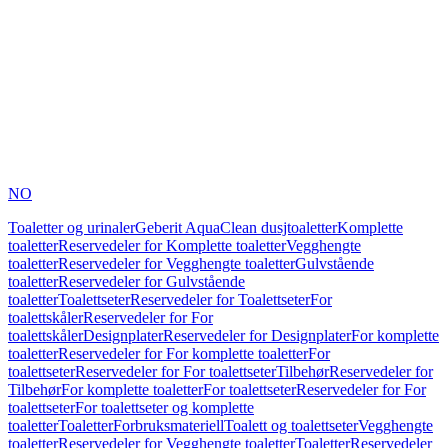
NO
Toaletter og urinaler
Geberit AquaClean dusjtoaletter
Komplette
toaletter
Reservedeler for Komplette toaletter
Vegghengte
toaletter
Reservedeler for Vegghengte toaletter
Gulvstående
toaletter
Reservedeler for Gulvstående
toaletter
Toalettseter
Reservedeler for Toalettseter
For
toalettskåler
Reservedeler for For
toalettskåler
Designplater
Reservedeler for Designplater
For komplette
toaletter
Reservedeler for For komplette toaletter
For
toalettseter
Reservedeler for For toalettseter
Tilbehør
Reservedeler for
Tilbehør
For komplette toaletter
For toalettseter
Reservedeler for For
toalettseter
For toalettseter og komplette
toaletter
Toaletter
Forbruksmateriell
Toalett og toalettseter
Vegghengte
toaletter
Reservedeler for Vegghengte toaletter
Toaletter
Reservedeler