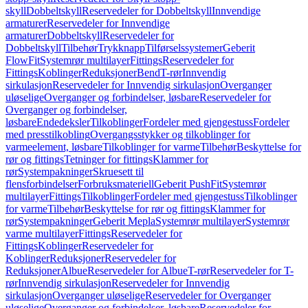
skyll
Dobbeltskyll
Reservedeler for Dobbeltskyll
Innvendige
armaturer
Reservedeler for Innvendige
armaturer
Dobbeltskyll
Reservedeler for
Dobbeltskyll
Tilbehør
Trykknapp
Tilførselssystemer
Geberit
FlowFit
Systemrør multilayer
Fittings
Reservedeler for
Fittings
Koblinger
Reduksjoner
Bend
T-rør
Innvendig
sirkulasjon
Reservedeler for Innvendig sirkulasjon
Overganger
uløselige
Overganger og forbindelser, løsbare
Reservedeler for
Overganger og forbindelser,
løsbare
Endedeksler
Tilkoblinger
Fordeler med gjengestuss
Fordeler
med presstilkobling
Overgangsstykker og tilkoblinger for
varmeelement, løsbare
Tilkoblinger for varme
Tilbehør
Beskyttelse for
rør og fittings
Tetninger for fittings
Klammer for
rør
Systempakninger
Skruesett til
flensforbindelser
Forbruksmateriell
Geberit PushFit
Systemrør
multilayer
Fittings
Tilkoblinger
Fordeler med gjengestuss
Tilkoblinger
for varme
Tilbehør
Beskyttelse for rør og fittings
Klammer for
rør
Systempakninger
Geberit Mepla
Systemrør multilayer
Systemrør
varme multilayer
Fittings
Reservedeler for
Fittings
Koblinger
Reservedeler for
Koblinger
Reduksjoner
Reservedeler for
Reduksjoner
Albue
Reservedeler for Albue
T-rør
Reservedeler for T-
rør
Innvendig sirkulasjon
Reservedeler for Innvendig
sirkulasjon
Overganger uløselige
Reservedeler for Overganger
uløselige
Overganger og forbindelser, løsbare
Reservedeler for