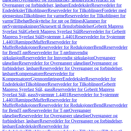
Overganger og forbindelser, løsbare
Endedeksler
Reservedeler for
Endedeksler
Tilkoblinger
Reservedeler for Tilkoblinger
Fordeler med
gjengestuss
Tilkoblinger for varme
Reservedeler for Tilkoblinger for
varme
Tilbehør
Beskyttelse for rør og fittings
Klammer for
rør
Systempakninger
Skruesett til flensforbindelser
Geberit Mapress
Syrefast Stål
Geberit Mapress Syrefast Stål
Reservedeler for Geberit
Mapress Syrefast Stål
Systemrør 1.4401
Reservedeler for Systemrør
1.4401
Rørnippel
Muffer
Reservedeler for
Muffer
Reduksjoner
Reservedeler for Reduksjoner
Bend
Reservedeler
for Bend
T-rør
Reservedeler for T-rør
Innvendig
sirkulasjon
Reservedeler for Innvendig sirkulasjon
Overganger
uløselige
Reservedeler for Overganger uløselige
Overganger og
forbindelser, løsbare
Reservedeler for Overganger og forbindelser,
løsbare
Kompensatorer
Reservedeler for
Kompensatorer
Gjennomføringer
Endedeksler
Reservedeler for
Endedeksler
Tilkoblinger
Reservedeler for Tilkoblinger
Geberit
Mapress Syrefast Stål, gass
Reservedeler for Geberit Mapress
Syrefast Stål, gass
Systemrør 1.4401
Reservedeler for Systemrør
1.4401
Rørnippel
Muffer
Reservedeler for
Muffer
Reduksjoner
Reservedeler for Reduksjoner
Bend
Reservedeler
for Bend
T-rør
Reservedeler for T-rør
Overganger
uløselige
Reservedeler for Overganger uløselige
Overganger og
forbindelser, løsbare
Reservedeler for Overganger og forbindelser,
løsbare
Endedeksler
Reservedeler for