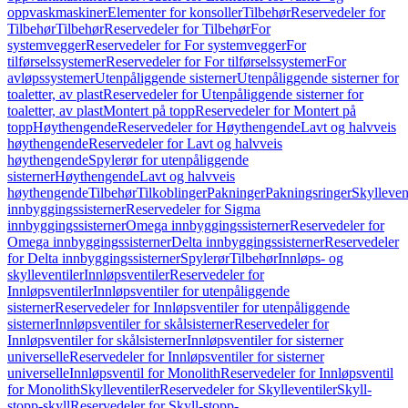
oppvaskmaskiner
Elementer for konsoller
Tilbehør
Reservedeler for
Tilbehør
Tilbehør
Reservedeler for Tilbehør
For
systemvegger
Reservedeler for For systemvegger
For
tilførselssystemer
Reservedeler for For tilførselssystemer
For
avløpssystemer
Utenpåliggende sisterner
Utenpåliggende sisterner for
toaletter, av plast
Reservedeler for Utenpåliggende sisterner for
toaletter, av plast
Montert på topp
Reservedeler for Montert på
topp
Høythengende
Reservedeler for Høythengende
Lavt og halvveis
høythengende
Reservedeler for Lavt og halvveis
høythengende
Spylerør for utenpåliggende
sisterner
Høythengende
Lavt og halvveis
høythengende
Tilbehør
Tilkoblinger
Pakninger
Pakningsringer
Skylleven
innbyggingssisterner
Reservedeler for Sigma
innbyggingssisterner
Omega innbyggingssisterner
Reservedeler for
Omega innbyggingssisterner
Delta innbyggingssisterner
Reservedeler
for Delta innbyggingssisterner
Spylerør
Tilbehør
Innløps- og
skylleventiler
Innløpsventiler
Reservedeler for
Innløpsventiler
Innløpsventiler for utenpåliggende
sisterner
Reservedeler for Innløpsventiler for utenpåliggende
sisterner
Innløpsventiler for skålsisterner
Reservedeler for
Innløpsventiler for skålsisterner
Innløpsventiler for sisterner
universelle
Reservedeler for Innløpsventiler for sisterner
universelle
Innløpsventil for Monolith
Reservedeler for Innløpsventil
for Monolith
Skylleventiler
Reservedeler for Skylleventiler
Skyll-
stopp-skyll
Reservedeler for Skyll-stopp-