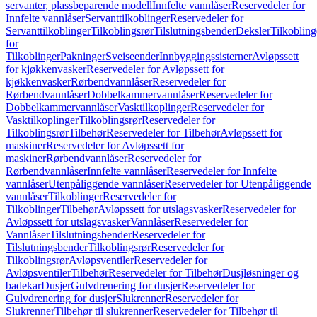
servanter, plassbeparende modell
Innfelte vannlåser
Reservedeler for
Innfelte vannlåser
Servanttilkoblinger
Reservedeler for
Servanttilkoblinger
Tilkoblingsrør
Tilslutningsbender
Deksler
Tilkobling
for
Tilkoblinger
Pakninger
Sveiseender
Innbyggingssisterner
Avløpssett
for kjøkkenvasker
Reservedeler for Avløpssett for
kjøkkenvasker
Rørbendvannlåser
Reservedeler for
Rørbendvannlåser
Dobbelkammervannlåser
Reservedeler for
Dobbelkammervannlåser
Vasktilkoplinger
Reservedeler for
Vasktilkoplinger
Tilkoblingsrør
Reservedeler for
Tilkoblingsrør
Tilbehør
Reservedeler for Tilbehør
Avløpssett for
maskiner
Reservedeler for Avløpssett for
maskiner
Rørbendvannlåser
Reservedeler for
Rørbendvannlåser
Innfelte vannlåser
Reservedeler for Innfelte
vannlåser
Utenpåliggende vannlåser
Reservedeler for Utenpåliggende
vannlåser
Tilkoblinger
Reservedeler for
Tilkoblinger
Tilbehør
Avløpssett for utslagsvasker
Reservedeler for
Avløpssett for utslagsvasker
Vannlåser
Reservedeler for
Vannlåser
Tilslutningsbender
Reservedeler for
Tilslutningsbender
Tilkoblingsrør
Reservedeler for
Tilkoblingsrør
Avløpsventiler
Reservedeler for
Avløpsventiler
Tilbehør
Reservedeler for Tilbehør
Dusjløsninger og
badekar
Dusjer
Gulvdrenering for dusjer
Reservedeler for
Gulvdrenering for dusjer
Slukrenner
Reservedeler for
Slukrenner
Tilbehør til slukrenner
Reservedeler for Tilbehør til