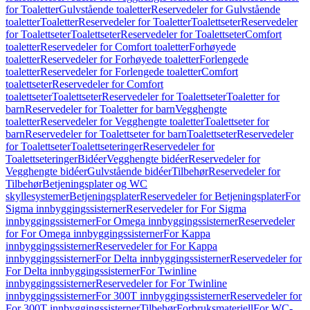
for Toaletter
Gulvstående toaletter
Reservedeler for Gulvstående
toaletter
Toaletter
Reservedeler for Toaletter
Toalettseter
Reservedeler
for Toalettseter
Toalettseter
Reservedeler for Toalettseter
Comfort
toaletter
Reservedeler for Comfort toaletter
Forhøyede
toaletter
Reservedeler for Forhøyede toaletter
Forlengede
toaletter
Reservedeler for Forlengede toaletter
Comfort
toalettseter
Reservedeler for Comfort
toalettseter
Toalettseter
Reservedeler for Toalettseter
Toaletter for
barn
Reservedeler for Toaletter for barn
Vegghengte
toaletter
Reservedeler for Vegghengte toaletter
Toalettseter for
barn
Reservedeler for Toalettseter for barn
Toalettseter
Reservedeler
for Toalettseter
Toalettseteringer
Reservedeler for
Toalettseteringer
Bidéer
Vegghengte bidéer
Reservedeler for
Vegghengte bidéer
Gulvstående bidéer
Tilbehør
Reservedeler for
Tilbehør
Betjeningsplater og WC
skyllesystemer
Betjeningsplater
Reservedeler for Betjeningsplater
For
Sigma innbyggingssisterner
Reservedeler for For Sigma
innbyggingssisterner
For Omega innbyggingssisterner
Reservedeler
for For Omega innbyggingssisterner
For Kappa
innbyggingssisterner
Reservedeler for For Kappa
innbyggingssisterner
For Delta innbyggingssisterner
Reservedeler for
For Delta innbyggingssisterner
For Twinline
innbyggingssisterner
Reservedeler for For Twinline
innbyggingssisterner
For 300T innbyggingssisterner
Reservedeler for
For 300T innbyggingssisterner
Tilbehør
Forbruksmateriell
For WC-