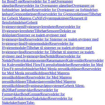
for Bend
T-rør
Reservedeler for T-rør
Overganger
uløselige
Reservedeler for Overganger uløselige
Overganger og
forbindelser, løsbare
Reservedeler for Overganger og forbindelser,
løsbare
Gjennomføringer
Reservedeler for Gjennomføringer
Tilbehør
for Geberit Mapress CuNiFe
Systempakninger
Skruesett til
flensforbindelser
Geberit
hygienesystem
Hygienespylerenheter
Reservedeler for
Hygienespylerenheter
Tilbehør
Sensorer
Deksler og
dekkplater
Sisterner og toalett-styringer med
hygienespyling
Reservedeler for Sisterner og toalett-styringer med
hygienespyling
Hygienemoduler
Reservedeler for
Hygienemoduler
Tilbehør til sisterner og toalett-styringer med
hygienespyling
Reservedeler for Tilbehør til sisterner og toalett-
styringer med hygienespyling
Nettdel
Reservedeler for
Nettdel
Nettverkskomponenter
Rørarmaturer
Kuleventiler
Reservedeler
for Kuleventiler
Med FlowFit pressforbindelser
Reservedeler for Med
FlowFit pressforbindelser
Med Mepla presstilkoblinger
Reservedeler
for Med Mepla presstilkoblinger
Med Mapress
presstilkoblinger
Reservedeler for Med Mapress
presstilkoblinger
Tilbakeslagsventiler
Med Mapress
presstilkoblinger
Bygningsavløpssystemer
Geberit Silent-
db20
Rør
Formstykker
Reservedeler for
Formstykker
Bend
Grenrør
Reservedeler for
Grenrør
Reduksjoner
Stakeluker
Reservedeler for
Stakeluker
SuperTube-