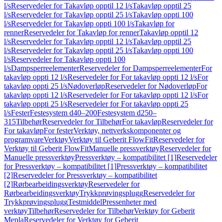
l/s
Reservedeler for Takavløp opptil 12 l/s
Takavløp opptil 25
l/s
Reservedeler for Takavløp opptil 25 l/s
Takavløp oppti 100
l/s
Reservedeler for Takavløp oppti 100 l/s
Takavløp for
renner
Reservedeler for Takavløp for renner
Takavløp opptil 12
l/s
Reservedeler for Takavløp opptil 12 l/s
Takavløp opptil 25
l/s
Reservedeler for Takavløp opptil 25 l/s
Takavløp oppti 100
l/s
Reservedeler for Takavløp oppti 100
l/s
Dampsperreelementer
Reservedeler for Dampsperreelementer
For
takavløp oppti 12 l/s
Reservedeler for For takavløp oppti 12 l/s
For
takavløp oppti 25 l/s
Nødoverløp
Reservedeler for Nødoverløp
For
takavløp oppti 12 l/s
Reservedeler for For takavløp oppti 12 l/s
For
takavløp oppti 25 l/s
Reservedeler for For takavløp oppti 25
l/s
Fester
Festesystem d40–200
Festesystem d250–
315
Tilbehør
Reservedeler for Tilbehør
For takavløp
Reservedeler for
For takavløp
For fester
Verktøy, nettverkskomponenter og
programvare
Verktøy
Verktøy til Geberit FlowFit
Reservedeler for
Verktøy til Geberit FlowFit
Manuelle pressverktøy
Reservedeler for
Manuelle pressverktøy
Pressverktøy – kompatibilitet [1]
Reservedeler
for Pressverktøy – kompatibilitet [1]
Pressverktøy – kompatibilitet
[2]
Reservedeler for Pressverktøy – kompatibilitet
[2]
Rørbearbeidingsverktøy
Reservedeler for
Rørbearbeidingsverktøy
Trykkprøvingsplugg
Reservedeler for
Trykkprøvingsplugg
Testmiddel
Pressenheter med
verktøy
Tilbehør
Reservedeler for Tilbehør
Verktøy for Geberit
Mepla
Reservedeler for Verktøy for Geberit