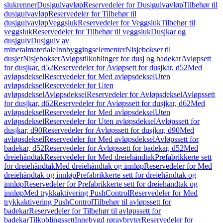
slukrenner
Dusjgulvavløp
Reservedeler for Dusjgulvavløp
Tilbehør til
dusjgulvavløp
Reservedeler for Tilbehør til
dusjgulvavløp
Veggsluk
Reservedeler for Veggsluk
Tilbehør til
veggsluk
Reservedeler for Tilbehør til veggsluk
Dusjkar og
dusjgulv
Dusjgulv av
mineralmateriale
Innbyggingselementer
Nisjebokser til
dusjer
Nisjebokser
Avløpstilkoblinger for dusj og badekar
Avløpsett
for dusjkar, d52
Reservedeler for Avløpsett for dusjkar, d52
Med
avløpsdeksel
Reservedeler for Med avløpsdeksel
Uten
avløpsdeksel
Reservedeler for Uten
avløpsdeksel
Avløpsdeksel
Reservedeler for Avløpsdeksel
Avløpssett
for dusjkar, d62
Reservedeler for Avløpssett for dusjkar, d62
Med
avløpsdeksel
Reservedeler for Med avløpsdeksel
Uten
avløpsdeksel
Reservedeler for Uten avløpsdeksel
Avløpssett for
dusjkar, d90
Reservedeler for Avløpssett for dusjkar, d90
Med
avløpsdeksel
Reservedeler for Med avløpsdeksel
Avløpssett for
badekar, d52
Reservedeler for Avløpssett for badekar, d52
Med
dreiehåndtak
Reservedeler for Med dreiehåndtak
Prefabrikkerte sett
for dreiehåndtak
Med dreiehåndtak og innløp
Reservedeler for Med
dreiehåndtak og innløp
Prefabrikkerte sett for dreiehåndtak og
innløp
Reservedeler for Prefabrikkerte sett for dreiehåndtak og
innløp
Med trykkaktivering PushControl
Reservedeler for Med
trykkaktivering PushControl
Tilbehør til avløpssett for
badekar
Reservedeler for Tilbehør til avløpssett for
badekar
Tilkoblingssett
Innebygd røravbryter
Reservedeler for