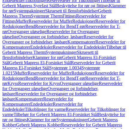
Endedeksler
Tilkoblinger
Reservedeler for Tilkoblinger
Tilbehør til
Geberit Mapress Syrefast Stål
Beskyttelse for rør og fittings
Klammer
for rør
Systempakninger
Skruesett til flensforbindelser
Geberit
Mapress Therm
Systemrør Therm
Fittings
Reservedeler for
Fittings
Muffer
Reservedeler for Muffer
Reduksjoner
Reservedeler for
Reduksjoner
Bend
Reservedeler for Bend
T-rør
Reservedeler for T-
rør
Overganger uløselige
Reservedeler for Overganger
uløselige
Overganger og forbindelser, løsbare
Reservedeler for
Overganger og forbindelser, løsbare
Kompensatorer
Reservedeler for
Kompensatorer
Endedeksler
Reservedeler for Endedeksler
Tilbehør til
Geberit Mapress Therm
Systempakninger
Skruesett til
flensforbindelser
Klammer for rør
Geberit Mapress El-Forsinket
Stål
Geberit Mapress El-Forsinket Stål
Reservedeler for Geberit
Mapress El-Forsinket Stål
Systemrør 1.0034
Systemrør
1.0215
Muffer
Reservedeler for Muffer
Reduksjoner
Reservedeler for
Reduksjoner
Bend
Reservedeler for Bend
T-rør
Reservedeler for T-
rør
Kryss
Reservedeler for Kryss
Overganger uløselige
Reservedeler
for Overganger uløselige
Overganger og forbindelser,
løsbare
Reservedeler for Overganger og forbindelser,
løsbare
Kompensatorer
Reservedeler for
Kompensatorer
Endedeksler
Reservedeler for
Endedeksler
Tilkoblinger for varme
Reservedeler for Tilkoblinger for
varme
Tilbehør for Geberit Mapress El-Forsinket Stål
Beskyttelse for
rør og fittings
Klammer for rør
Systempakninger
Geberit Mapress
Kobber
Geberit Mapress Kobber
Reservedeler for Geberit Mapress