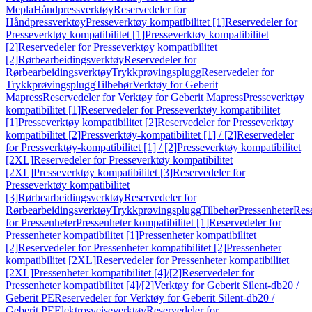
Mepla
Håndpressverktøy
Reservedeler for
Håndpressverktøy
Presseverktøy kompatibilitet [1]
Reservedeler for
Presseverktøy kompatibilitet [1]
Presseverktøy kompatibilitet
[2]
Reservedeler for Presseverktøy kompatibilitet
[2]
Rørbearbeidingsverktøy
Reservedeler for
Rørbearbeidingsverktøy
Trykkprøvingsplugg
Reservedeler for
Trykkprøvingsplugg
Tilbehør
Verktøy for Geberit
Mapress
Reservedeler for Verktøy for Geberit Mapress
Presseverktøy
kompatibilitet [1]
Reservedeler for Presseverktøy kompatibilitet
[1]
Presseverktøy kompatibilitet [2]
Reservedeler for Presseverktøy
kompatibilitet [2]
Pressverktøy-kompatibilitet [1] / [2]
Reservedeler
for Pressverktøy-kompatibilitet [1] / [2]
Presseverktøy kompatibilitet
[2XL]
Reservedeler for Presseverktøy kompatibilitet
[2XL]
Presseverktøy kompatibilitet [3]
Reservedeler for
Presseverktøy kompatibilitet
[3]
Rørbearbeidingsverktøy
Reservedeler for
Rørbearbeidingsverktøy
Trykkprøvingsplugg
Tilbehør
Pressenheter
Res
for Pressenheter
Pressenheter kompatibilitet [1]
Reservedeler for
Pressenheter kompatibilitet [1]
Pressenheter kompatibilitet
[2]
Reservedeler for Pressenheter kompatibilitet [2]
Pressenheter
kompatibilitet [2XL]
Reservedeler for Pressenheter kompatibilitet
[2XL]
Pressenheter kompatibilitet [4]/[2]
Reservedeler for
Pressenheter kompatibilitet [4]/[2]
Verktøy for Geberit Silent-db20 /
Geberit PE
Reservedeler for Verktøy for Geberit Silent-db20 /
Geberit PE
Elektrosveiseverktøy
Reservedeler for