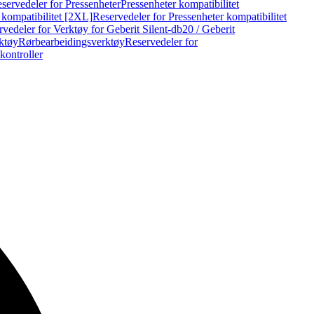
servedeler for Pressenheter
Pressenheter kompatibilitet
 kompatibilitet [2XL]
Reservedeler for Pressenheter kompatibilitet
vedeler for Verktøy for Geberit Silent-db20 / Geberit
rktøy
Rørbearbeidingsverktøy
Reservedeler for
kontroller