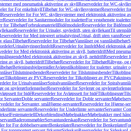
temer med pneumatisk aktivering av skyll
Reservedeler for WC-skylles
ler for For enkeltskyll
Tilbehør for WC-skyllesystemer
Reservedeler fo
l
Reservedeler for For WC skyllesystemer med elektronisk aktivering av
er
Reservedeler for Sanitærmoduler for toaletter
For vegghengte toaletter
r for Tilbehør
Forbruksmateriell
Bidémoduler
Reservedeler for Bidémod
kyllekant
Reservedeler for Urinaler, spyledrift, uten skyllekant
Til utenpål
Reservedeler for Med integrert urinalstyring
Urinal, drift uten vann
Reserv
v glass
Tilbehør
Reservedeler for Tilbehør
Vannlåser og vannlåstilbehør
S
ordeler
Urinalstyringer
Innfelt
Reservedeler for Innfelt
Med elektronisk akt
edeler for Med elektronisk aktivering av skyll, batteridrift
Med pneumati
enpåliggende
Med elektronisk aktivering av skyll, nettdrift
Reservedeler fo
ng av skyll, batteridrift
Tilbehør
Reservedeler for Tilbehør
Råbygg- og u
ilbehør
Betjeningshjelpemidler
Avløpstilkoblinger for toaletter, urinaler 
nnlåser
Tilslutningsbender
Reservedeler for Tilslutningsbender
Tilkobling
ser
Tilkoblinger av PVC
Reservedeler for Tilkoblinger av PVC
Paknings
edeler for Urinalvannlåser
Spiralvannlåser
Reservedeler for Spiralvannlå
ør og spylerørforlengelser
Reservedeler for Spylerør og spylerørforlenge
vløpssett for bidé
Reservedeler for Avløpssett for bidé
Tilkoblingsrør
Til
or Servanter
Doble servanter
Reservedeler for Doble servanter
Møbelserv
vedeler for Servanter, små
Hjørne-servanter
Reservedeler for Hjørne-ser
derlimte servanter
Reservedeler for Underlimte servanter
Servanter Com
eksel
Festemateriell
Dekorblending
Møbelpakker
Møbelpakker med hån
servant
Baderomsmøbler
Servantunderskap
Reservedeler for Servantund
er for For dobbelservanter
Benkeplater
Reservedeler for Benkeplater
For
 For toppmontert servant firkantet
Sideskap
Reservedeler for Sideskap
La