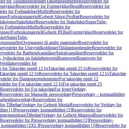
er for Tilslutningsbender
Tilkoblingsmuffer
Reservedeler for
mstykker
Reservedeler for Formstykker
Bend
Reservedeler for
eler for Forbindelser
Muffer
Reservedeler for
nger
Forbruksmateriell
Geberit Silent-Pro
Rør
Reservedeler for
duksjoner
Stakeluker
Reservedeler for Stakeluker
SuperTube-
or Forbindelser
Muffer
Reservedeler for
ninger
Forbruksmateriell
Geberit PE
Rør
Formstykker
Reservedeler for
kker
SuperTube-
nsjonsmuffer
Overganger til andre materialer
Reservedeler for
ervedeler for Utstyrstilkoblinger
Tilslutningsbender
Reservedeler for
rvedeler for Rørbendvannlåser
Spiralvannlåser
Reservedeler for
 lydisolering og fuktighetsvern
Brannvern
Brannvern for
Ventilatorventiler for
 for Takavløp opptil 12 l/s
Takavløp opptil 25 l/s
Reservedeler for
Takavløp opptil 12 l/s
Reservedeler for Takavløp opptil 12 l/s
Takavløp
edeler for Dampsperreelementer
For takavløp oppti 12
deler for For takavløp oppti 12 l/s
For takavløp oppti 25
Reservedeler for For takavløp
For fester
Verktøy,
Reservedeler for Manuelle pressverktøy
Pressverktøy – kompatibilitet
arbeidingsverktøy
Reservedeler for
for Tilbehør
Verktøy for Geberit Mepla
Reservedeler for Verktøy for
itet [1]
Presseverktøy kompatibilitet [2]
Reservedeler for
kprøvingsplugg
Tilbehør
Verktøy for Geberit Mapress
Reservedeler for
Reservedeler for Presseverktøy kompatibilitet [2]
Pressverktøy-
 kompatibilitet [2XL]
Presseverktøy kompatibilitet [3]
Reservedeler for