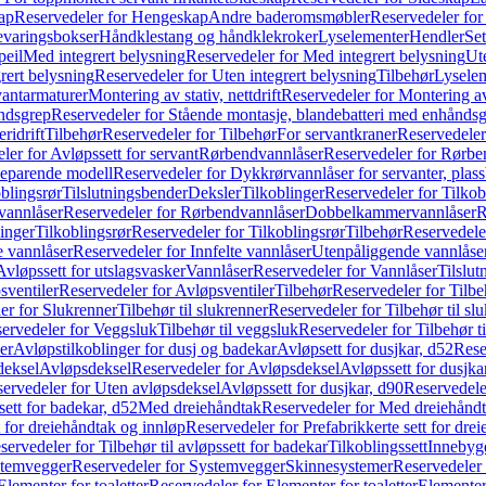
ap
Reservedeler for Hengeskap
Andre baderomsmøbler
Reservedeler fo
evaringsbokser
Håndklestang og håndklekroker
Lyselementer
Hendler
Set
peil
Med integrert belysning
Reservedeler for Med integrert belysning
Ute
rert belysning
Reservedeler for Uten integrert belysning
Tilbehør
Lysele
vantarmaturer
Montering av stativ, nettdrift
Reservedeler for Montering av s
åndsgrep
Reservedeler for Stående montasje, blandebatteri med enhånds
ridrift
Tilbehør
Reservedeler for Tilbehør
For servantkraner
Reservedeler
ler for Avløpssett for servant
Rørbendvannlåser
Reservedeler for Rørbe
beparende modell
Reservedeler for Dykkrørvannlåser for servanter, pla
blingsrør
Tilslutningsbender
Deksler
Tilkoblinger
Reservedeler for Tilkob
vannlåser
Reservedeler for Rørbendvannlåser
Dobbelkammervannlåser
R
linger
Tilkoblingsrør
Reservedeler for Tilkoblingsrør
Tilbehør
Reservedele
e vannlåser
Reservedeler for Innfelte vannlåser
Utenpåliggende vannlåse
Avløpssett for utslagsvasker
Vannlåser
Reservedeler for Vannlåser
Tilslu
sventiler
Reservedeler for Avløpsventiler
Tilbehør
Reservedeler for Tilbe
er for Slukrenner
Tilbehør til slukrenner
Reservedeler for Tilbehør til sl
ervedeler for Veggsluk
Tilbehør til veggsluk
Reservedeler for Tilbehør t
er
Avløpstilkoblinger for dusj og badekar
Avløpsett for dusjkar, d52
Rese
deksel
Avløpsdeksel
Reservedeler for Avløpsdeksel
Avløpssett for dusjka
ervedeler for Uten avløpsdeksel
Avløpssett for dusjkar, d90
Reservedeler
ett for badekar, d52
Med dreiehåndtak
Reservedeler for Med dreiehånd
t for dreiehåndtak og innløp
Reservedeler for Prefabrikkerte sett for dre
servedeler for Tilbehør til avløpssett for badekar
Tilkoblingssett
Innebygd
temvegger
Reservedeler for Systemvegger
Skinnesystemer
Reservedeler
Elementer for toaletter
Reservedeler for Elementer for toaletter
Elementer