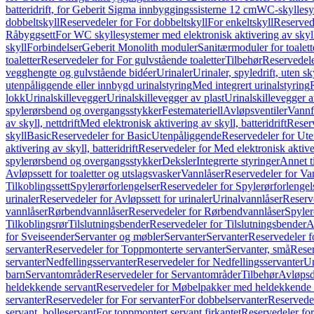
batteridrift, for Geberit Sigma innbyggingssisterne 12 cm
WC-skyllesys
dobbeltskyll
Reservedeler for For dobbeltskyll
For enkeltskyll
Reservede
Råbyggsett
For WC skyllesystemer med elektronisk aktivering av skyl
skyll
Forbindelser
Geberit Monolith moduler
Sanitærmoduler for toalett
toaletter
Reservedeler for For gulvstående toaletter
Tilbehør
Reservedele
vegghengte og gulvstående bidéer
Urinaler
Urinaler, spyledrift, uten s
utenpåliggende eller innbygd urinalstyring
Med integrert urinalstyring
lokk
Urinalskillevegger
Urinalskillevegger av plast
Urinalskillevegger a
spylerørsbend og overgangsstykker
Festemateriell
Avløpsventiler
Vannf
av skyll, nettdrift
Med elektronisk aktivering av skyll, batteridrift
Reserv
skyll
Basic
Reservedeler for Basic
Utenpåliggende
Reservedeler for Ut
aktivering av skyll, batteridrift
Reservedeler for Med elektronisk aktiveri
spylerørsbend og overgangsstykker
Deksler
Integrerte styringer
Annet t
Avløpssett for toaletter og utslagsvasker
Vannlåser
Reservedeler for Va
Tilkoblingssett
Spylerørforlengelser
Reservedeler for Spylerørforlengel
urinaler
Reservedeler for Avløpssett for urinaler
Urinalvannlåser
Reserv
vannlåser
Rørbendvannlåser
Reservedeler for Rørbendvannlåser
Spyler
Tilkoblingsrør
Tilslutningsbender
Reservedeler for Tilslutningsbender
A
for Sveiseender
Servanter og møbler
Servanter
Servanter
Reservedeler f
servanter
Reservedeler for Toppmonterte servanter
Servanter, små
Reser
servanter
Nedfellingsservanter
Reservedeler for Nedfellingsservanter
Un
barn
Servantområder
Reservedeler for Servantområder
Tilbehør
Avløpsd
heldekkende servant
Reservedeler for Møbelpakker med heldekkende 
servanter
Reservedeler for For servanter
For dobbelservanter
Reservedel
servant, bolleservant
For toppmontert servant firkantet
Reservedeler for