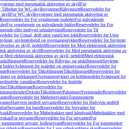
ystemer med pneumatisk aktivering av skyll
For
r Tilbehør for WC-skyllesystemer
Råbyggsett
Reservedeler for
 skyll
For WC skyllesystemer med pneumatisk aktivering av
Reservedeler for For vegghengte toaletter
For gulvstående
uler
For vegghengte og gulvstående bidéer
Reservedeler for For
iggende eller innbygd urinalstyring
Reservedeler for Til
edeler for Urinal, drift uten vann
Uten lokk
Reservedeler for Uten
pylerør, spylerørsbend og overgangsstykker
Reservedeler for Spylerør,
ivering av skyll, nettdrift
Reservedeler for Med elektronisk aktivering
sk aktivering av skyll
Reservedeler for Med pneumatisk aktivering av
r Med elektronisk aktivering av skyll, nettdrift
Med elektronisk
tskiftingssett
Reservedeler for Råbygg- og utskiftingssett
Spylerør,
og bidéer
Avløpssett for toaletter og utslagsvasker
Reservedeler for
srør
Reservedeler for Tilkoblingsrør
Tilkoblingssett
Reservedeler for
ringer og dekkapper
Overgangsstykker og koblingsdeler
Avløpssett for
ser
Innfelte vannlåser
Reservedeler for Innfelte
lser
Tilkoblingsrør
Reservedeler for
slutningsbender
Deksler
Tilkoblinger
Pakninger
Sveiseender
Reservedeler
anter
Reservedeler for Møbelservanter
Toppmonterte
vanter
Halvveis nedfelt servanter
Reservedeler for Halvveis nedfelt
fort
Servanter for barn
Reservedeler for Servanter for
dvask
Reservedeler for Møbelpakker med håndvask
Møbelpakker med
erskap
For servanter
Reservedeler for For servanter
For
 toppmontert servant, bolleservant
Reservedeler for For toppmontert
ve sideskap
Reservedeler for Lave sideskap
Høye skap
Reservedeler