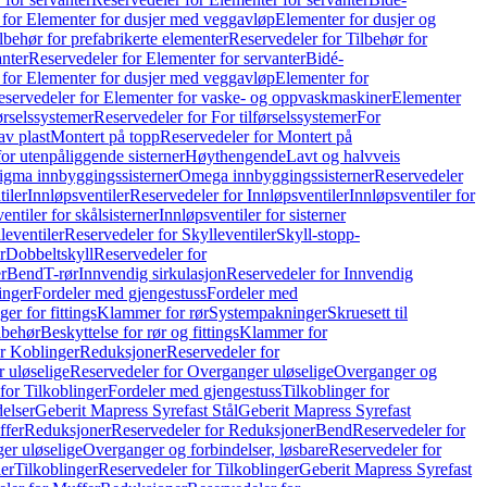
 for Elementer for dusjer med veggavløp
Elementer for dusjer og
lbehør for prefabrikerte elementer
Reservedeler for Tilbehør for
anter
Reservedeler for Elementer for servanter
Bidé-
 for Elementer for dusjer med veggavløp
Elementer for
eservedeler for Elementer for vaske- og oppvaskmaskiner
Elementer
førselssystemer
Reservedeler for For tilførselssystemer
For
av plast
Montert på topp
Reservedeler for Montert på
for utenpåliggende sisterner
Høythengende
Lavt og halvveis
Sigma innbyggingssisterner
Omega innbyggingssisterner
Reservedeler
tiler
Innløpsventiler
Reservedeler for Innløpsventiler
Innløpsventiler for
ntiler for skålsisterner
Innløpsventiler for sisterner
leventiler
Reservedeler for Skylleventiler
Skyll-stopp-
r
Dobbeltskyll
Reservedeler for
r
Bend
T-rør
Innvendig sirkulasjon
Reservedeler for Innvendig
inger
Fordeler med gjengestuss
Fordeler med
ger for fittings
Klammer for rør
Systempakninger
Skruesett til
lbehør
Beskyttelse for rør og fittings
Klammer for
or Koblinger
Reduksjoner
Reservedeler for
 uløselige
Reservedeler for Overganger uløselige
Overganger og
for Tilkoblinger
Fordeler med gjengestuss
Tilkoblinger for
delser
Geberit Mapress Syrefast Stål
Geberit Mapress Syrefast
ffer
Reduksjoner
Reservedeler for Reduksjoner
Bend
Reservedeler for
er uløselige
Overganger og forbindelser, løsbare
Reservedeler for
er
Tilkoblinger
Reservedeler for Tilkoblinger
Geberit Mapress Syrefast