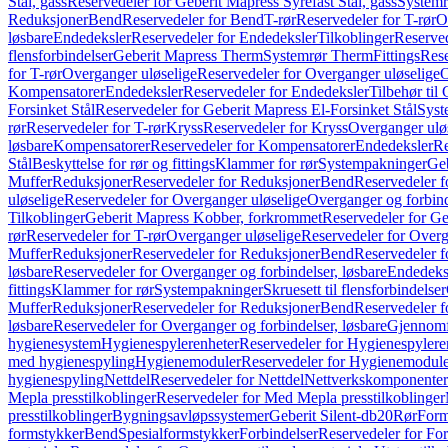
Stål, gass
Reservedeler for Geberit Mapress Syrefast Stål, gass
Systemr
Reduksjoner
Bend
Reservedeler for Bend
T-rør
Reservedeler for T-rør
O
løsbare
Endedeksler
Reservedeler for Endedeksler
Tilkoblinger
Reserved
flensforbindelser
Geberit Mapress Therm
Systemrør Therm
Fittings
Rese
for T-rør
Overganger uløselige
Reservedeler for Overganger uløselige
O
Kompensatorer
Endedeksler
Reservedeler for Endedeksler
Tilbehør til
Forsinket Stål
Reservedeler for Geberit Mapress El-Forsinket Stål
Syst
rør
Reservedeler for T-rør
Kryss
Reservedeler for Kryss
Overganger ulø
løsbare
Kompensatorer
Reservedeler for Kompensatorer
Endedeksler
Re
Stål
Beskyttelse for rør og fittings
Klammer for rør
Systempakninger
Ge
Muffer
Reduksjoner
Reservedeler for Reduksjoner
Bend
Reservedeler 
uløselige
Reservedeler for Overganger uløselige
Overganger og forbind
Tilkoblinger
Geberit Mapress Kobber, forkrommet
Reservedeler for G
rør
Reservedeler for T-rør
Overganger uløselige
Reservedeler for Overg
Muffer
Reduksjoner
Reservedeler for Reduksjoner
Bend
Reservedeler 
løsbare
Reservedeler for Overganger og forbindelser, løsbare
Endedeks
fittings
Klammer for rør
Systempakninger
Skruesett til flensforbindelser
Muffer
Reduksjoner
Reservedeler for Reduksjoner
Bend
Reservedeler 
løsbare
Reservedeler for Overganger og forbindelser, løsbare
Gjennomf
hygienesystem
Hygienespylerenheter
Reservedeler for Hygienespylere
med hygienespyling
Hygienemoduler
Reservedeler for Hygienemodul
hygienespyling
Nettdel
Reservedeler for Nettdel
Nettverkskomponenter
Mepla presstilkoblinger
Reservedeler for Med Mepla presstilkoblinger
presstilkoblinger
Bygningsavløpssystemer
Geberit Silent-db20
Rør
Form
formstykker
Bend
Spesialformstykker
Forbindelser
Reservedeler for For