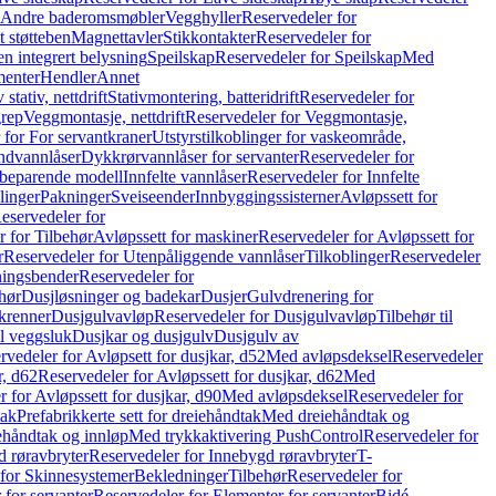
r Andre baderomsmøbler
Vegghyller
Reservedeler for
t støtteben
Magnettavler
Stikkontakter
Reservedeler for
n integrert belysning
Speilskap
Reservedeler for Speilskap
Med
menter
Hendler
Annet
tativ, nettdrift
Stativmontering, batteridrift
Reservedeler for
grep
Veggmontasje, nettdrift
Reservedeler for Veggmontasje,
 for For servantkraner
Utstyrstilkoblinger for vaskeområde,
ndvannlåser
Dykkrørvannlåser for servanter
Reservedeler for
ssbeparende modell
Innfelte vannlåser
Reservedeler for Innfelte
linger
Pakninger
Sveiseender
Innbyggingssisterner
Avløpssett for
eservedeler for
r for Tilbehør
Avløpssett for maskiner
Reservedeler for Avløpssett for
r
Reservedeler for Utenpåliggende vannlåser
Tilkoblinger
Reservedeler
tningsbender
Reservedeler for
hør
Dusjløsninger og badekar
Dusjer
Gulvdrenering for
ukrenner
Dusjgulvavløp
Reservedeler for Dusjgulvavløp
Tilbehør til
il veggsluk
Dusjkar og dusjgulv
Dusjgulv av
rvedeler for Avløpsett for dusjkar, d52
Med avløpsdeksel
Reservedeler
r, d62
Reservedeler for Avløpssett for dusjkar, d62
Med
 for Avløpssett for dusjkar, d90
Med avløpsdeksel
Reservedeler for
tak
Prefabrikkerte sett for dreiehåndtak
Med dreiehåndtak og
iehåndtak og innløp
Med trykkaktivering PushControl
Reservedeler for
 røravbryter
Reservedeler for Innebygd røravbryter
T-
 for Skinnesystemer
Bekledninger
Tilbehør
Reservedeler for
 for servanter
Reservedeler for Elementer for servanter
Bidé-