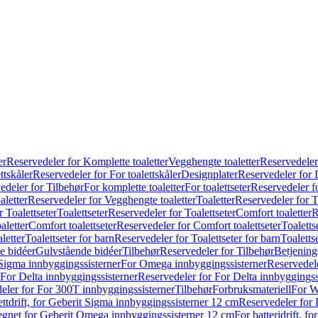
er
Reservedeler for Komplette toaletter
Vegghengte toaletter
Reservedeler
ttskåler
Reservedeler for For toalettskåler
Designplater
Reservedeler for 
edeler for Tilbehør
For komplette toaletter
For toalettseter
Reservedeler fo
aletter
Reservedeler for Vegghengte toaletter
Toaletter
Reservedeler for T
 Toalettseter
Toalettseter
Reservedeler for Toalettseter
Comfort toaletter
R
aletter
Comfort toalettseter
Reservedeler for Comfort toalettseter
Toaletts
letter
Toalettseter for barn
Reservedeler for Toalettseter for barn
Toaletts
e bidéer
Gulvstående bidéer
Tilbehør
Reservedeler for Tilbehør
Betjening
Sigma innbyggingssisterner
For Omega innbyggingssisterner
Reservedel
For Delta innbyggingssisterner
Reservedeler for For Delta innbyggingss
eler for For 300T innbyggingssisterner
Tilbehør
Forbruksmateriell
For W
ettdrift, for Geberit Sigma innbyggingssisterner 12 cm
Reservedeler for 
 egnet for Geberit Omega innbyggingssisterner 12 cm
For batteridrift, 