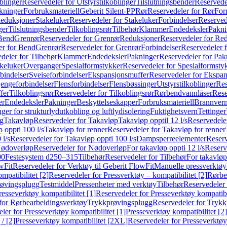
blinger
Reservedeler for Utstyrstilkoblinger
Tilslutningsbender
Reservedel
kninger
Forbruksmateriell
Geberit Silent-PP
Rør
Reservedeler for Rør
For
Reduksjoner
Stakeluker
Reservedeler for Stakeluker
Forbindelser
Reserved
ger
Tilslutningsbender
Tilkoblingsrør
Tilbehør
Klammer
Endedeksler
Pakni
 Bend
Grenrør
Reservedeler for Grenrør
Reduksjoner
Reservedeler for Re
er for Bend
Grenrør
Reservedeler for Grenrør
Forbindelser
Reservedeler f
deler for Tilbehør
Klammer
Endedeksler
Pakninger
Reservedeler for Pak
akeluker
Overganger
Spesialformstykker
Reservedeler for Spesialformsty
bindelser
Sveiseforbindelser
Ekspansjonsmuffer
Reservedeler for Ekspa
jengeforbindelser
Flensforbindelser
Flensbøssinger
Utstyrstilkoblinger
Res
fer
Tilkoblingsrør
Reservedeler for Tilkoblingsrør
Rørbendvannlåser
Rese
er
Endedeksler
Pakninger
Beskyttelseskapper
Forbruksmateriell
Brannvern,
nger for strukturlydutkobling og luftlydisolering
Fuktighetsvern
Tettinger
ng
Takavløp
Reservedeler for Takavløp
Takavløp opptil 12 l/s
Reservedeler
 oppti 100 l/s
Takavløp for renner
Reservedeler for Takavløp for renner
 l/s
Reservedeler for Takavløp oppti 100 l/s
Dampsperreelementer
Reserv
ødoverløp
Reservedeler for Nødoverløp
For takavløp oppti 12 l/s
Reserve
00
Festesystem d250–315
Tilbehør
Reservedeler for Tilbehør
For takavløp
wFit
Reservedeler for Verktøy til Geberit FlowFit
Manuelle pressverktøy
mpatibilitet [2]
Reservedeler for Pressverktøy – kompatibilitet [2]
Rørbe
røvingsplugg
Testmiddel
Pressenheter med verktøy
Tilbehør
Reservedeler 
resseverktøy kompatibilitet [1]
Reservedeler for Presseverktøy kompatibil
for Rørbearbeidingsverktøy
Trykkprøvingsplugg
Reservedeler for Tryk
ler for Presseverktøy kompatibilitet [1]
Presseverktøy kompatibilitet [2]
/ [2]
Presseverktøy kompatibilitet [2XL]
Reservedeler for Presseverktøy