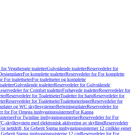
 for Vegghengte toaletter
Gulvstående toaletter
Reservedeler for
Designplater
For komplette toaletter
Reservedeler for For komplette
r For toalettseter
For toalettseter og komplette
oaletter
Gulvstående toaletter
Reservedeler for Gulvstående
eservedeler for Comfort toaletter
Forhøyede toaletter
Reservedeler for
eter
Reservedeler for Toalettseter
Toaletter for barn
Reservedeler for
eter
Reservedeler for Toalettseter
Toalettseteringer
Reservedeler for
splater og WC skyllesystemer
Betjeningsplater
Reservedeler for
er for For Omega innbyggingssisterner
For Kappa
isterner
For Twinline innbyggingssisterner
Reservedeler for For
C-skyllesystem med elektronisk aktivering av skylling
Reservedeler
For nettdrift, for Geberit Sigma innbyggingssisterner 12 cm
Ikke egnet
for Geberit Sigma innbyggingssisterne 12 cm
Reservedeler for For