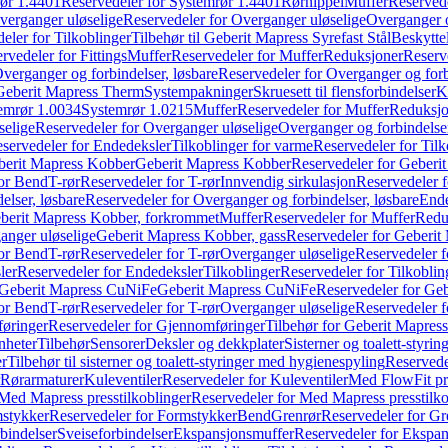
ør 1.4401
Reservedeler for Systemrør 1.4401
Rørnippel
Muffer
Reservede
verganger uløselige
Reservedeler for Overganger uløselige
Overganger o
eler for Tilkoblinger
Tilbehør til Geberit Mapress Syrefast Stål
Beskyttel
rvedeler for Fittings
Muffer
Reservedeler for Muffer
Reduksjoner
Reserv
verganger og forbindelser, løsbare
Reservedeler for Overganger og forb
 Geberit Mapress Therm
Systempakninger
Skruesett til flensforbindelser
K
emrør 1.0034
Systemrør 1.0215
Muffer
Reservedeler for Muffer
Reduksjo
selige
Reservedeler for Overganger uløselige
Overganger og forbindelser
servedeler for Endedeksler
Tilkoblinger for varme
Reservedeler for Tilk
berit Mapress Kobber
Geberit Mapress Kobber
Reservedeler for Geberi
for Bend
T-rør
Reservedeler for T-rør
Innvendig sirkulasjon
Reservedeler f
elser, løsbare
Reservedeler for Overganger og forbindelser, løsbare
Ende
eberit Mapress Kobber, forkrommet
Muffer
Reservedeler for Muffer
Redu
anger uløselige
Geberit Mapress Kobber, gass
Reservedeler for Geberit
for Bend
T-rør
Reservedeler for T-rør
Overganger uløselige
Reservedeler f
ler
Reservedeler for Endedeksler
Tilkoblinger
Reservedeler for Tilkoblin
Geberit Mapress CuNiFe
Geberit Mapress CuNiFe
Reservedeler for Ge
for Bend
T-rør
Reservedeler for T-rør
Overganger uløselige
Reservedeler f
øringer
Reservedeler for Gjennomføringer
Tilbehør for Geberit Mapre
nheter
Tilbehør
Sensorer
Deksler og dekkplater
Sisterner og toalett-styri
er
Tilbehør til sisterner og toalett-styringer med hygienespyling
Reservedel
Rørarmaturer
Kuleventiler
Reservedeler for Kuleventiler
Med FlowFit pr
Med Mapress presstilkoblinger
Reservedeler for Med Mapress presstilko
stykker
Reservedeler for Formstykker
Bend
Grenrør
Reservedeler for Gr
bindelser
Sveiseforbindelser
Ekspansjonsmuffer
Reservedeler for Ekspa