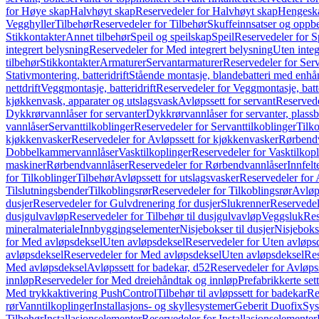
for Høye skap
Halvhøyt skap
Reservedeler for Halvhøyt skap
Hengesk
Vegghyller
Tilbehør
Reservedeler for Tilbehør
Skuffeinnsatser og oppb
Stikkontakter
Annet tilbehør
Speil og speilskap
Speil
Reservedeler for S
integrert belysning
Reservedeler for Med integrert belysning
Uten integ
tilbehør
Stikkontakter
Armaturer
Servantarmaturer
Reservedeler for Ser
Stativmontering, batteridrift
Stående montasje, blandebatteri med enh
nettdrift
Veggmontasje, batteridrift
Reservedeler for Veggmontasje, batte
kjøkkenvask, apparater og utslagsvask
Avløpssett for servant
Reservede
Dykkrørvannlåser for servanter
Dykkrørvannlåser for servanter, plass
vannlåser
Servanttilkoblinger
Reservedeler for Servanttilkoblinger
Tilko
kjøkkenvasker
Reservedeler for Avløpssett for kjøkkenvasker
Rørbend
Dobbelkammervannlåser
Vasktilkoplinger
Reservedeler for Vasktilkop
maskiner
Rørbendvannlåser
Reservedeler for Rørbendvannlåser
Innfelt
for Tilkoblinger
Tilbehør
Avløpssett for utslagsvasker
Reservedeler for 
Tilslutningsbender
Tilkoblingsrør
Reservedeler for Tilkoblingsrør
Avløp
dusjer
Reservedeler for Gulvdrenering for dusjer
Slukrenner
Reservedel
dusjgulvavløp
Reservedeler for Tilbehør til dusjgulvavløp
Veggsluk
Res
mineralmateriale
Innbyggingselementer
Nisjebokser til dusjer
Nisjeboks
for Med avløpsdeksel
Uten avløpsdeksel
Reservedeler for Uten avløps
avløpsdeksel
Reservedeler for Med avløpsdeksel
Uten avløpsdeksel
Res
Med avløpsdeksel
Avløpssett for badekar, d52
Reservedeler for Avløpss
innløp
Reservedeler for Med dreiehåndtak og innløp
Prefabrikkerte set
Med trykkaktivering PushControl
Tilbehør til avløpssett for badekar
Re
rør
Vanntilkoplinger
Installasjons- og skyllesystemer
Geberit Duofix
Sys
Tilbehør
Installasjonselementer
Reservedeler for Installasjonselementer