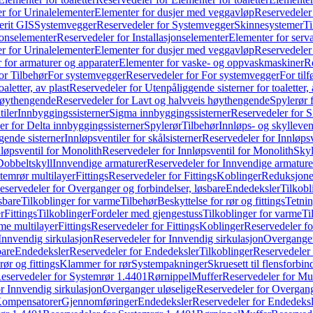
r for Urinalelementer
Elementer for dusjer med veggavløp
Reservedeler
rit GIS
Systemvegger
Reservedeler for Systemvegger
Skinnesystemer
Ti
jonselementer
Reservedeler for Installasjonselementer
Elementer for serv
r for Urinalelementer
Elementer for dusjer med veggavløp
Reservedeler
 for armaturer og apparater
Elementer for vaske- og oppvaskmaskiner
R
or Tilbehør
For systemvegger
Reservedeler for For systemvegger
For til
aletter, av plast
Reservedeler for Utenpåliggende sisterner for toaletter, 
høythengende
Reservedeler for Lavt og halvveis høythengende
Spylerør 
tiler
Innbyggingssisterner
Sigma innbyggingssisterner
Reservedeler for 
er for Delta innbyggingssisterner
Spylerør
Tilbehør
Innløps- og skylleven
gende sisterner
Innløpsventiler for skålsisterner
Reservedeler for Innløpsve
løpsventil for Monolith
Reservedeler for Innløpsventil for Monolith
Skyl
Dobbeltskyll
Innvendige armaturer
Reservedeler for Innvendige armature
temrør multilayer
Fittings
Reservedeler for Fittings
Koblinger
Reduksjone
eservedeler for Overganger og forbindelser, løsbare
Endedeksler
Tilkobl
sbare
Tilkoblinger for varme
Tilbehør
Beskyttelse for rør og fittings
Tetnin
r
Fittings
Tilkoblinger
Fordeler med gjengestuss
Tilkoblinger for varme
Ti
me multilayer
Fittings
Reservedeler for Fittings
Koblinger
Reservedeler f
Innvendig sirkulasjon
Reservedeler for Innvendig sirkulasjon
Overganger
bare
Endedeksler
Reservedeler for Endedeksler
Tilkoblinger
Reservedeler 
rør og fittings
Klammer for rør
Systempakninger
Skruesett til flensforbin
eservedeler for Systemrør 1.4401
Rørnippel
Muffer
Reservedeler for Mu
r Innvendig sirkulasjon
Overganger uløselige
Reservedeler for Overgang
Kompensatorer
Gjennomføringer
Endedeksler
Reservedeler for Endedeksl