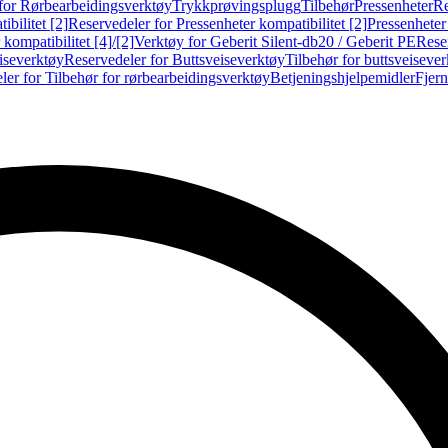
for Rørbearbeidingsverktøy
Trykkprøvingsplugg
Tilbehør
Pressenheter
Re
ibilitet [2]
Reservedeler for Pressenheter kompatibilitet [2]
Pressenheter
kompatibilitet [4]/[2]
Verktøy for Geberit Silent-db20 / Geberit PE
Reser
iseverktøy
Reservedeler for Buttsveiseverktøy
Tilbehør for buttsveiseve
ler for Tilbehør for rørbearbeidingsverktøy
Betjeningshjelpemidler
Fjern