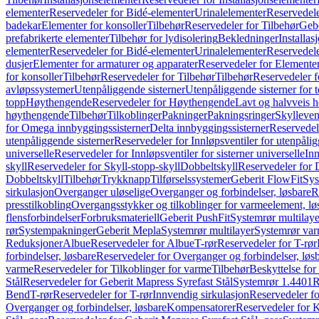
elementer
Reservedeler for Bidé-elementer
Urinalelementer
Reservedele
badekar
Elementer for konsoller
Tilbehør
Reservedeler for Tilbehør
Gebe
prefabrikerte elementer
Tilbehør for lydisolering
Bekledninger
Installas
elementer
Reservedeler for Bidé-elementer
Urinalelementer
Reservedele
dusjer
Elementer for armaturer og apparater
Reservedeler for Elementer
for konsoller
Tilbehør
Reservedeler for Tilbehør
Tilbehør
Reservedeler f
avløpssystemer
Utenpåliggende sisterner
Utenpåliggende sisterner for to
topp
Høythengende
Reservedeler for Høythengende
Lavt og halvveis 
høythengende
Tilbehør
Tilkoblinger
Pakninger
Pakningsringer
Skylleven
for Omega innbyggingssisterner
Delta innbyggingssisterner
Reservedel
utenpåliggende sisterner
Reservedeler for Innløpsventiler for utenpålig
universelle
Reservedeler for Innløpsventiler for sisterner universelle
Inn
skyll
Reservedeler for Skyll-stopp-skyll
Dobbeltskyll
Reservedeler for 
Dobbeltskyll
Tilbehør
Trykknapp
Tilførselssystemer
Geberit FlowFit
Sys
sirkulasjon
Overganger uløselige
Overganger og forbindelser, løsbare
R
presstilkobling
Overgangsstykker og tilkoblinger for varmeelement, lø
flensforbindelser
Forbruksmateriell
Geberit PushFit
Systemrør multilaye
rør
Systempakninger
Geberit Mepla
Systemrør multilayer
Systemrør var
Reduksjoner
Albue
Reservedeler for Albue
T-rør
Reservedeler for T-rør
forbindelser, løsbare
Reservedeler for Overganger og forbindelser, løs
varme
Reservedeler for Tilkoblinger for varme
Tilbehør
Beskyttelse for 
Stål
Reservedeler for Geberit Mapress Syrefast Stål
Systemrør 1.4401
R
Bend
T-rør
Reservedeler for T-rør
Innvendig sirkulasjon
Reservedeler fo
Overganger og forbindelser, løsbare
Kompensatorer
Reservedeler for 