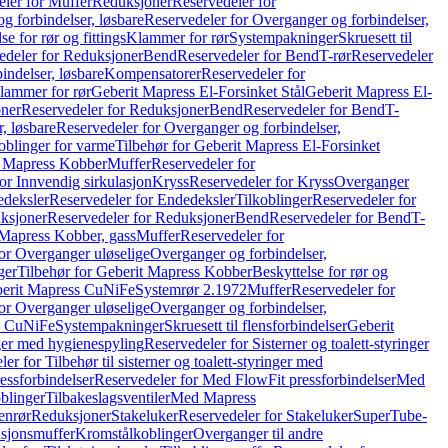
ler for Muffer
Reduksjoner
Reservedeler for
g forbindelser, løsbare
Reservedeler for Overganger og forbindelser,
se for rør og fittings
Klammer for rør
Systempakninger
Skruesett til
edeler for Reduksjoner
Bend
Reservedeler for Bend
T-rør
Reservedeler
indelser, løsbare
Kompensatorer
Reservedeler for
lammer for rør
Geberit Mapress El-Forsinket Stål
Geberit Mapress El-
ner
Reservedeler for Reduksjoner
Bend
Reservedeler for Bend
T-
, løsbare
Reservedeler for Overganger og forbindelser,
oblinger for varme
Tilbehør for Geberit Mapress El-Forsinket
t Mapress Kobber
Muffer
Reservedeler for
or Innvendig sirkulasjon
Kryss
Reservedeler for Kryss
Overganger
deksler
Reservedeler for Endedeksler
Tilkoblinger
Reservedeler for
ksjoner
Reservedeler for Reduksjoner
Bend
Reservedeler for Bend
T-
 Mapress Kobber, gass
Muffer
Reservedeler for
or Overganger uløselige
Overganger og forbindelser,
ger
Tilbehør for Geberit Mapress Kobber
Beskyttelse for rør og
berit Mapress CuNiFe
Systemrør 2.1972
Muffer
Reservedeler for
or Overganger uløselige
Overganger og forbindelser,
ss CuNiFe
Systempakninger
Skruesett til flensforbindelser
Geberit
nger med hygienespyling
Reservedeler for Sisterner og toalett-styringer
er for Tilbehør til sisterner og toalett-styringer med
essforbindelser
Reservedeler for Med FlowFit pressforbindelser
Med
blinger
Tilbakeslagsventiler
Med Mapress
enrør
Reduksjoner
Stakeluker
Reservedeler for Stakeluker
SuperTube-
nsjonsmuffer
Kromstålkoblinger
Overganger til andre