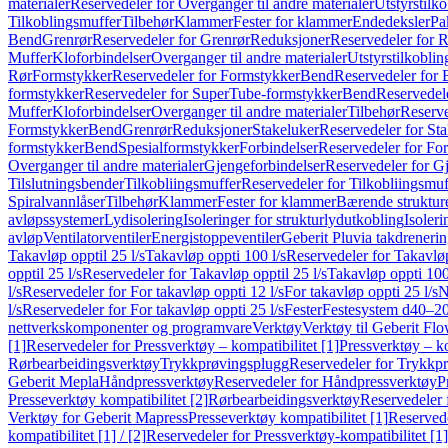
materialer
Reservedeler for Overganger til andre materialer
Utstyrstilko
Tilkoblingsmuffer
Tilbehør
Klammer
Fester for klammer
Endedeksler
Pa
Bend
Grenrør
Reservedeler for Grenrør
Reduksjoner
Reservedeler for 
Muffer
Kloforbindelser
Overganger til andre materialer
Utstyrstilkoblin
Rør
Formstykker
Reservedeler for Formstykker
Bend
Reservedeler for
formstykker
Reservedeler for SuperTube-formstykker
Bend
Reservedel
Muffer
Kloforbindelser
Overganger til andre materialer
Tilbehør
Reserve
Formstykker
Bend
Grenrør
Reduksjoner
Stakeluker
Reservedeler for St
formstykker
Bend
Spesialformstykker
Forbindelser
Reservedeler for For
Overganger til andre materialer
Gjengeforbindelser
Reservedeler for G
Tilslutningsbender
Tilkobliingsmuffer
Reservedeler for Tilkobliingsmuf
Spiralvannlåser
Tilbehør
Klammer
Fester for klammer
Bærende struktur
avløpssystemer
Lydisolering
Isoleringer for strukturlydutkobling
Isoleri
avløp
Ventilatorventiler
Energistoppeventiler
Geberit Pluvia takdreneri
Takavløp opptil 25 l/s
Takavløp oppti 100 l/s
Reservedeler for Takavløp
opptil 25 l/s
Reservedeler for Takavløp opptil 25 l/s
Takavløp oppti 100
l/s
Reservedeler for For takavløp oppti 12 l/s
For takavløp oppti 25 l/s
N
l/s
Reservedeler for For takavløp oppti 25 l/s
Fester
Festesystem d40–2
nettverkskomponenter og programvare
Verktøy
Verktøy til Geberit Flo
[1]
Reservedeler for Pressverktøy – kompatibilitet [1]
Pressverktøy – ko
Rørbearbeidingsverktøy
Trykkprøvingsplugg
Reservedeler for Trykkp
Geberit Mepla
Håndpressverktøy
Reservedeler for Håndpressverktøy
P
Presseverktøy kompatibilitet [2]
Rørbearbeidingsverktøy
Reservedeler 
Verktøy for Geberit Mapress
Presseverktøy kompatibilitet [1]
Reservede
kompatibilitet [1] / [2]
Reservedeler for Pressverktøy-kompatibilitet [1] 