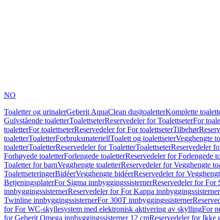
NO
Toaletter og urinaler
Geberit AquaClean dusjtoaletter
Komplette toalett
Gulvstående toaletter
Toalettseter
Reservedeler for Toalettseter
For toale
toaletter
For toalettseter
Reservedeler for For toalettseter
Tilbehør
Reserv
toaletter
Toaletter
Forbruksmateriell
Toalett og toalettseter
Vegghengte to
toaletter
Toaletter
Reservedeler for Toaletter
Toalettseter
Reservedeler for
Forhøyede toaletter
Forlengede toaletter
Reservedeler for Forlengede to
Toaletter for barn
Vegghengte toaletter
Reservedeler for Vegghengte toa
Toalettseteringer
Bidéer
Vegghengte bidéer
Reservedeler for Vegghengt
Betjeningsplater
For Sigma innbyggingssisterner
Reservedeler for For 
innbyggingssisterner
Reservedeler for For Kappa innbyggingssisterner
Twinline innbyggingssisterner
For 300T innbyggingssisterner
Reserved
for For WC-skyllesystem med elektronisk aktivering av skylling
For n
for Geberit Omega innbyggingssisterner 12 cm
Reservedeler for Ikke