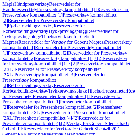
Mepla
Håndpressverktøy
Reservedeler for
Håndpressverktøy
Presseverktøy kompatibilitet [1]
Reservedeler for
Presseverktøy kompatibilitet [1]
Presseverktøy kompatibilitet
[2]
Reservedeler for Presseverktøy kompatibilitet
[2]
Rørbearbeidingsverktøy
Reservedeler for
Rørbearbeidingsverktøy
Trykkprøvingsplugg
Reservedeler for
Trykkprøvingsplugg
Tilbehør
Verktøy for Geberit
Mapress
Reservedeler for Verktøy for Geberit Mapress
Presseverktøy
kompatibilitet [1]
Reservedeler for Presseverktøy kompatibilitet
[1]
Presseverktøy kompatibilitet [2]
Reservedeler for Presseverktøy
kompatibilitet [2]
Pressverktøy-kompatibilitet [1] / [2]
Reservedeler
for Pressverktøy-kompatibilitet [1] / [2]
Presseverktøy kompatibilitet
[2XL]
Reservedeler for Presseverktøy kompatibilitet
[2XL]
Presseverktøy kompatibilitet [3]
Reservedeler for
Presseverktøy kompatibilitet
[3]
Rørbearbeidingsverktøy
Reservedeler for
Rørbearbeidingsverktøy
Trykkprøvingsplugg
Tilbehør
Pressenheter
Res
for Pressenheter
Pressenheter kompatibilitet [1]
Reservedeler for
Pressenheter kompatibilitet [1]
Pressenheter kompatibilitet
[2]
Reservedeler for Pressenheter kompatibilitet [2]
Pressenheter
kompatibilitet [2XL]
Reservedeler for Pressenheter kompatibilitet
[2XL]
Pressenheter kompatibilitet [4]/[2]
Reservedeler for
Pressenheter kompatibilitet [4]/[2]
Verktøy for Geberit Silent-db20 /
Geberit PE
Reservedeler for Verktøy for Geberit Silent-db20 /
Geberit PE
Elektrosveiseverktøy
Reservedeler for