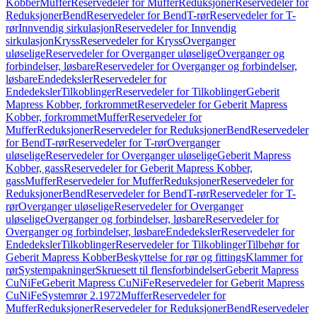
Kobber
Muffer
Reservedeler for Muffer
Reduksjoner
Reservedeler for
Reduksjoner
Bend
Reservedeler for Bend
T-rør
Reservedeler for T-
rør
Innvendig sirkulasjon
Reservedeler for Innvendig
sirkulasjon
Kryss
Reservedeler for Kryss
Overganger
uløselige
Reservedeler for Overganger uløselige
Overganger og
forbindelser, løsbare
Reservedeler for Overganger og forbindelser,
løsbare
Endedeksler
Reservedeler for
Endedeksler
Tilkoblinger
Reservedeler for Tilkoblinger
Geberit
Mapress Kobber, forkrommet
Reservedeler for Geberit Mapress
Kobber, forkrommet
Muffer
Reservedeler for
Muffer
Reduksjoner
Reservedeler for Reduksjoner
Bend
Reservedeler
for Bend
T-rør
Reservedeler for T-rør
Overganger
uløselige
Reservedeler for Overganger uløselige
Geberit Mapress
Kobber, gass
Reservedeler for Geberit Mapress Kobber,
gass
Muffer
Reservedeler for Muffer
Reduksjoner
Reservedeler for
Reduksjoner
Bend
Reservedeler for Bend
T-rør
Reservedeler for T-
rør
Overganger uløselige
Reservedeler for Overganger
uløselige
Overganger og forbindelser, løsbare
Reservedeler for
Overganger og forbindelser, løsbare
Endedeksler
Reservedeler for
Endedeksler
Tilkoblinger
Reservedeler for Tilkoblinger
Tilbehør for
Geberit Mapress Kobber
Beskyttelse for rør og fittings
Klammer for
rør
Systempakninger
Skruesett til flensforbindelser
Geberit Mapress
CuNiFe
Geberit Mapress CuNiFe
Reservedeler for Geberit Mapress
CuNiFe
Systemrør 2.1972
Muffer
Reservedeler for
Muffer
Reduksjoner
Reservedeler for Reduksjoner
Bend
Reservedeler