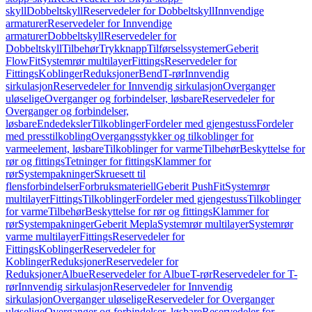
skyll
Dobbeltskyll
Reservedeler for Dobbeltskyll
Innvendige
armaturer
Reservedeler for Innvendige
armaturer
Dobbeltskyll
Reservedeler for
Dobbeltskyll
Tilbehør
Trykknapp
Tilførselssystemer
Geberit
FlowFit
Systemrør multilayer
Fittings
Reservedeler for
Fittings
Koblinger
Reduksjoner
Bend
T-rør
Innvendig
sirkulasjon
Reservedeler for Innvendig sirkulasjon
Overganger
uløselige
Overganger og forbindelser, løsbare
Reservedeler for
Overganger og forbindelser,
løsbare
Endedeksler
Tilkoblinger
Fordeler med gjengestuss
Fordeler
med presstilkobling
Overgangsstykker og tilkoblinger for
varmeelement, løsbare
Tilkoblinger for varme
Tilbehør
Beskyttelse for
rør og fittings
Tetninger for fittings
Klammer for
rør
Systempakninger
Skruesett til
flensforbindelser
Forbruksmateriell
Geberit PushFit
Systemrør
multilayer
Fittings
Tilkoblinger
Fordeler med gjengestuss
Tilkoblinger
for varme
Tilbehør
Beskyttelse for rør og fittings
Klammer for
rør
Systempakninger
Geberit Mepla
Systemrør multilayer
Systemrør
varme multilayer
Fittings
Reservedeler for
Fittings
Koblinger
Reservedeler for
Koblinger
Reduksjoner
Reservedeler for
Reduksjoner
Albue
Reservedeler for Albue
T-rør
Reservedeler for T-
rør
Innvendig sirkulasjon
Reservedeler for Innvendig
sirkulasjon
Overganger uløselige
Reservedeler for Overganger
uløselige
Overganger og forbindelser, løsbare
Reservedeler for