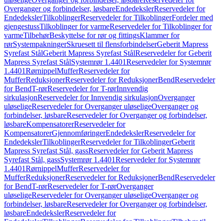
Overganger og forbindelser, løsbare
Endedeksler
Reservedeler for
Endedeksler
Tilkoblinger
Reservedeler for Tilkoblinger
Fordeler med
gjengestuss
Tilkoblinger for varme
Reservedeler for Tilkoblinger for
varme
Tilbehør
Beskyttelse for rør og fittings
Klammer for
rør
Systempakninger
Skruesett til flensforbindelser
Geberit Mapress
Syrefast Stål
Geberit Mapress Syrefast Stål
Reservedeler for Geberit
Mapress Syrefast Stål
Systemrør 1.4401
Reservedeler for Systemrør
1.4401
Rørnippel
Muffer
Reservedeler for
Muffer
Reduksjoner
Reservedeler for Reduksjoner
Bend
Reservedeler
for Bend
T-rør
Reservedeler for T-rør
Innvendig
sirkulasjon
Reservedeler for Innvendig sirkulasjon
Overganger
uløselige
Reservedeler for Overganger uløselige
Overganger og
forbindelser, løsbare
Reservedeler for Overganger og forbindelser,
løsbare
Kompensatorer
Reservedeler for
Kompensatorer
Gjennomføringer
Endedeksler
Reservedeler for
Endedeksler
Tilkoblinger
Reservedeler for Tilkoblinger
Geberit
Mapress Syrefast Stål, gass
Reservedeler for Geberit Mapress
Syrefast Stål, gass
Systemrør 1.4401
Reservedeler for Systemrør
1.4401
Rørnippel
Muffer
Reservedeler for
Muffer
Reduksjoner
Reservedeler for Reduksjoner
Bend
Reservedeler
for Bend
T-rør
Reservedeler for T-rør
Overganger
uløselige
Reservedeler for Overganger uløselige
Overganger og
forbindelser, løsbare
Reservedeler for Overganger og forbindelser,
løsbare
Endedeksler
Reservedeler for