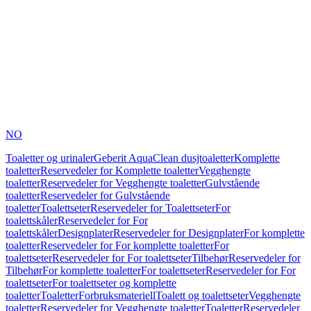
NO
Toaletter og urinaler
Geberit AquaClean dusjtoaletter
Komplette
toaletter
Reservedeler for Komplette toaletter
Vegghengte
toaletter
Reservedeler for Vegghengte toaletter
Gulvstående
toaletter
Reservedeler for Gulvstående
toaletter
Toalettseter
Reservedeler for Toalettseter
For
toalettskåler
Reservedeler for For
toalettskåler
Designplater
Reservedeler for Designplater
For komplette
toaletter
Reservedeler for For komplette toaletter
For
toalettseter
Reservedeler for For toalettseter
Tilbehør
Reservedeler for
Tilbehør
For komplette toaletter
For toalettseter
Reservedeler for For
toalettseter
For toalettseter og komplette
toaletter
Toaletter
Forbruksmateriell
Toalett og toalettseter
Vegghengte
toaletter
Reservedeler for Vegghengte toaletter
Toaletter
Reservedeler