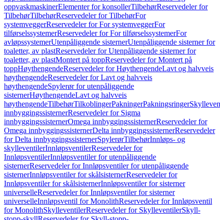
oppvaskmaskiner
Elementer for konsoller
Tilbehør
Reservedeler for
Tilbehør
Tilbehør
Reservedeler for Tilbehør
For
systemvegger
Reservedeler for For systemvegger
For
tilførselssystemer
Reservedeler for For tilførselssystemer
For
avløpssystemer
Utenpåliggende sisterner
Utenpåliggende sisterner for
toaletter, av plast
Reservedeler for Utenpåliggende sisterner for
toaletter, av plast
Montert på topp
Reservedeler for Montert på
topp
Høythengende
Reservedeler for Høythengende
Lavt og halvveis
høythengende
Reservedeler for Lavt og halvveis
høythengende
Spylerør for utenpåliggende
sisterner
Høythengende
Lavt og halvveis
høythengende
Tilbehør
Tilkoblinger
Pakninger
Pakningsringer
Skylleven
innbyggingssisterner
Reservedeler for Sigma
innbyggingssisterner
Omega innbyggingssisterner
Reservedeler for
Omega innbyggingssisterner
Delta innbyggingssisterner
Reservedeler
for Delta innbyggingssisterner
Spylerør
Tilbehør
Innløps- og
skylleventiler
Innløpsventiler
Reservedeler for
Innløpsventiler
Innløpsventiler for utenpåliggende
sisterner
Reservedeler for Innløpsventiler for utenpåliggende
sisterner
Innløpsventiler for skålsisterner
Reservedeler for
Innløpsventiler for skålsisterner
Innløpsventiler for sisterner
universelle
Reservedeler for Innløpsventiler for sisterner
universelle
Innløpsventil for Monolith
Reservedeler for Innløpsventil
for Monolith
Skylleventiler
Reservedeler for Skylleventiler
Skyll-
stopp-skyll
Reservedeler for Skyll-stopp-