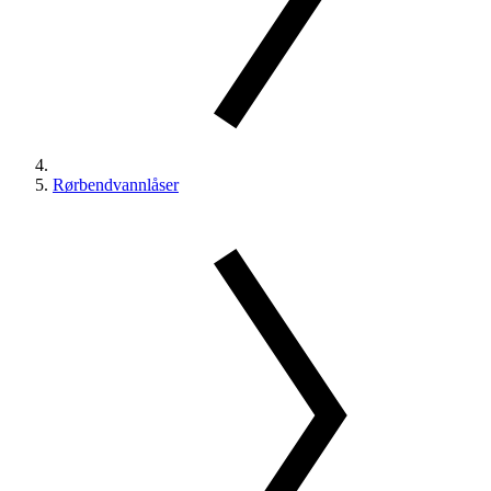
Rørbendvannlåser