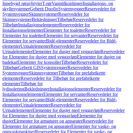
Innebygd røravbryter
T-rør
Vanntilkoplinger
Installasjons- og
skyllesystemer
Geberit Duofix
Systemvegger
Reservedeler for
Systemvegger
Skinnesystemer
Reservedeler for
Skinnesystemer
Bekledninger
Tilbehør
Reservedeler for
Tilbehør
Installasjonselementer
Reservedeler for
Installasjonselementer
Elementer for toaletter
Reservedeler for
Elementer for toaletter
Elementer for servanter
Reservedeler for
Elementer for servanter
Bidé-elementer
Reservedeler for Bidé-
elementer
Urinalelementer
Reservedeler for
Urinalelementer
Elementer for dusjer med veggavløp
Reservedeler
for Elementer for dusjer med veggavløp
Elementer for dusjer og
badekar
Elementer for konsoller
Tilbehør
Reservedeler for
Tilbehør
Geberit GIS
Systemvegger
Reservedeler for
Systemvegger
Skinnesystemer
Tilbehør for prefabrikerte
elementer
Reservedeler for Tilbehør for prefabrikerte
elementer
Tilbehør for
lydisolering
Bekledninger
Installasjonselementer
Reservedeler for
Installasjonselementer
Elementer for servanter
Reservedeler for
Elementer for servanter
Bidé-elementer
Reservedeler for Bidé-
elementer
Urinalelementer
Reservedeler for
Urinalelementer
Elementer for dusjer med veggavløp
Reservedeler
for Elementer for dusjer med veggavløp
Elementer for
dusjer
Elementer for armaturer og apparater
Reservedeler for
Elementer for armaturer og apparater
Elementer for vaske- og
oppvaskmaskiner
Reservedeler for Elementer for vaske- og