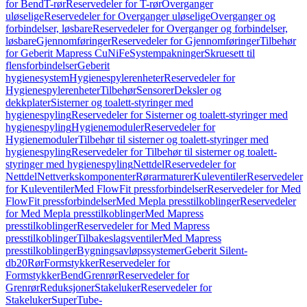
for Bend
T-rør
Reservedeler for T-rør
Overganger
uløselige
Reservedeler for Overganger uløselige
Overganger og
forbindelser, løsbare
Reservedeler for Overganger og forbindelser,
løsbare
Gjennomføringer
Reservedeler for Gjennomføringer
Tilbehør
for Geberit Mapress CuNiFe
Systempakninger
Skruesett til
flensforbindelser
Geberit
hygienesystem
Hygienespylerenheter
Reservedeler for
Hygienespylerenheter
Tilbehør
Sensorer
Deksler og
dekkplater
Sisterner og toalett-styringer med
hygienespyling
Reservedeler for Sisterner og toalett-styringer med
hygienespyling
Hygienemoduler
Reservedeler for
Hygienemoduler
Tilbehør til sisterner og toalett-styringer med
hygienespyling
Reservedeler for Tilbehør til sisterner og toalett-
styringer med hygienespyling
Nettdel
Reservedeler for
Nettdel
Nettverkskomponenter
Rørarmaturer
Kuleventiler
Reservedeler
for Kuleventiler
Med FlowFit pressforbindelser
Reservedeler for Med
FlowFit pressforbindelser
Med Mepla presstilkoblinger
Reservedeler
for Med Mepla presstilkoblinger
Med Mapress
presstilkoblinger
Reservedeler for Med Mapress
presstilkoblinger
Tilbakeslagsventiler
Med Mapress
presstilkoblinger
Bygningsavløpssystemer
Geberit Silent-
db20
Rør
Formstykker
Reservedeler for
Formstykker
Bend
Grenrør
Reservedeler for
Grenrør
Reduksjoner
Stakeluker
Reservedeler for
Stakeluker
SuperTube-