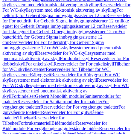
skyllesystem med elektronisk aktivering av skylling
Reservedeler for
For WC-skyllesystem med elektronisk aktivering av skylling
For
nettdrift, for Geberit Sigma innbyggingssisterner 12 cm
Reservedeler
for For nettdrift, for Geberit Sigma innbyggingssisterner 12 cm
Ikke
egnet for Geberit Omega innbyggingssisterner 12 cm
Reservedeler
for Ikke egnet for Geberit Omega innbyggingssisterner 12 cm
For
batteridrift, for Geberit Sigma innbyggingssisterne 12
cm
Reservedeler for For batteridrift, for Geberit Sigma
innbyggingssisterne 12 cm
WC-skyllesystemer med pneumatisk
aktivering av skyll
Reservedeler for WC-skyllesystemer med
pneumatisk aktivering av skyll
For dobbeltskyll
Reservedeler for For
dobbeltskyll
For enkeltskyll
Reservedeler for For enkeltskyll
Tilbehør
for WC-skyllesystemer
Reservedeler for Tilbehør for WC-
skyllesystemer
Råbyggsett
Reservedeler for Råbyggsett
For WC
skyllesystemer med elektronisk aktivering av skyll
Reservedeler for
For WC skyllesystemer med elektronisk aktivering av skyll
For WC
skyllesystemer med pneumatisk aktivering av
skyll
Forbindelser
Geberit Monolith moduler
Sanitærmoduler for
toaletter
Reservedeler for Sanitærmoduler for toaletter
For
vegghengte toaletter
Reservedeler for For vegghengte toaletter
For
gulvstående toaletter
Reservedeler for For gulvstående
toaletter
Tilbehør
Reservedeler for
Tilbehør
Forbruksmateriell
Bidémoduler
Reservedeler for
Bidémoduler
For vegghengte og gulvstående bidéer
Reservedeler for
For vegghengte og gulvstående bidéer
Urinaler
Urinaler, spyledrift,