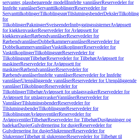
servanter, plassbeparende modell
Innfelte vannlåser
Reservedeler for
Innfelte vannlåser
Servanttilkoblinger
Reservedeler for
Servanttilkoblinger
Tilkoblingsrør
Tilslutningsbender
Deksler
Tilkobling
for
Tilkoblinger
Pakninger
Sveiseender
Innbyggingssisterner
Avløpssett
for kjøkkenvasker
Reservedeler for Avløpssett for
kjøkkenvasker
Rørbendvannlåser
Reservedeler for
Rørbendvannlåser
Dobbelkammervannlåser
Reservedeler for
Dobbelkammervannlåser
Vasktilkoplinger
Reservedeler for
Vasktilkoplinger
Tilkoblingsrør
Reservedeler for
Tilkoblingsrør
Tilbehør
Reservedeler for Tilbehør
Avløpssett for
maskiner
Reservedeler for Avløpssett for
maskiner
Rørbendvannlåser
Reservedeler for
Rørbendvannlåser
Innfelte vannlåser
Reservedeler for Innfelte
vannlåser
Utenpåliggende vannlåser
Reservedeler for Utenpåliggende
vannlåser
Tilkoblinger
Reservedeler for
Tilkoblinger
Tilbehør
Avløpssett for utslagsvasker
Reservedeler for
Avløpssett for utslagsvasker
Vannlåser
Reservedeler for
Vannlåser
Tilslutningsbender
Reservedeler for
Tilslutningsbender
Tilkoblingsrør
Reservedeler for
Tilkoblingsrør
Avløpsventiler
Reservedeler for
Avløpsventiler
Tilbehør
Reservedeler for Tilbehør
Dusjløsninger og
badekar
Dusjer
Gulvdrenering for dusjer
Reservedeler for
Gulvdrenering for dusjer
Slukrenner
Reservedeler for
Slukrenner
Tilbehør til slukrenner
Reservedeler for Tilbehør til