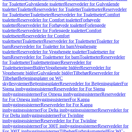
for Toaletter
Gulvstående toaletter
Reservedeler for Gulvstående
toaletter
Toaletter
Reservedeler for Toaletter
Toalettseter
Reservedeler
for Toalettseter
Toalettseter
Reservedeler for Toalettseter
Comfort
toaletter
Reservedeler for Comfort toaletter
Forhøyede
toaletter
Reservedeler for Forhøyede toaletter
Forlengede
toaletter
Reservedeler for Forlengede toaletter
Comfort
toalettseter
Reservedeler for Comfort
toalettseter
Toalettseter
Reservedeler for Toalettseter
Toaletter for
barn
Reservedeler for Toaletter for barn
Vegghengte
toaletter
Reservedeler for Vegghengte toaletter
Toalettseter for
barn
Reservedeler for Toalettseter for barn
Toalettseter
Reservedeler
for Toalettseter
Toalettseteringer
Reservedeler for
Toalettseteringer
Bidéer
Vegghengte bidéer
Reservedeler for
Vegghengte bidéer
Gulvstående bidéer
Tilbehør
Reservedeler for
Tilbehør
Betjeningsplater og WC
skyllesystemer
Betjeningsplater
Reservedeler for Betjeningsplater
For
Sigma innbyggingssisterner
Reservedeler for For Sigma
innbyggingssisterner
For Omega innbyggingssisterner
Reservedeler
for For Omega innbyggingssisterner
For Kappa
innbyggingssisterner
Reservedeler for For Kappa
innbyggingssisterner
For Delta innbyggingssisterner
Reservedeler for
For Delta innbyggingssisterner
For Twinline
innbyggingssisterner
Reservedeler for For Twinline
innbyggingssisterner
For 300T innbyggingssisterner
Reservedeler for
For 300T innbyggingssisterner
Tilbehør
Forbruksmateriell
For WC-