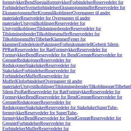
formstykker
Bend
Spesialformstykker
Forbindelser
Reservedeler for
Forbindelser
Sveiseforbindelser
Ekspansjonsmuffer
Reservedeler for
Ekspansjonsmuffer
Kromstålkoblinger
Overganger til andre
materialer
Reservedeler for Overganger til andre
materialer
Utstyrstilkoblinger
Reservedeler for
Utstyrstilkoblinger
Tilslutningsbender
Reservedeler for
Tilslutningsbender
Tilkoblingsmuffer
Reservedeler for
Tilkoblingsmuffer
Tilbehør
Klammer
Fester for
klammer
Endedeksler
Pakninger
Forbruksmateriell
Geberit Silent-
PP
Rør
Reservedeler for Rør
Formstykker
Reservedeler for
Formstykker
Bend
Reservedeler for Bend
Grenrør
Reservedeler for
Grenrør
Reduksjoner
Reservedeler for
Reduksjoner
Stakeluker
Reservedeler for
Stakeluker
Forbindelser
Reservedeler for
Forbindelser
Muffer
Reservedeler for
Muffer
Kloforbindelser
Overganger til andre
materialer
Utstyrstilkoblinger
Tilslutningsbender
Tilkoblingsrør
Tilbehør
Silent-Pro
Rør
Reservedeler for Rør
Formstykker
Reservedeler for
Formstykker
Bend
Reservedeler for Bend
Grenrør
Reservedeler for
Grenrør
Reduksjoner
Reservedeler for
Reduksjoner
Stakeluker
Reservedeler for Stakeluker
SuperTube-
formstykker
Reservedeler for SuperTube-
formstykker
Bend
Reservedeler for Bend
Grenrør
Reservedeler for
Grenrør
Forbindelser
Reservedeler for
Forbindelser
Muffer
Reservedeler for