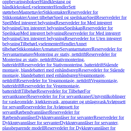
oppbevaringsbokser
Håndklestang og
håndklekroker
Lyselementer
Hendler
Sett
støtteben
Magnettavler
Stikkontakter
Reservedeler for
Stikkontakter
Annet tilbehør
Speil og speilskap
Speil
Reservedeler for
Speil
Med integrert belysning
Reservedeler for Med integrert
belysning
Uten integrert belysning
Speilskap
Reservedeler for
Speilskap
Med integrert belysning
Reservedeler for Med integrert
belysning
Uten integrert belysning
Reservedeler for Uten integrert
belysning
Tilbehør
Lyselementer
Hendler
Annet
tilbehør
Stikkontakter
Armaturer
Servantarmaturer
Reservedeler for
Servantarmaturer
Montering av stativ, nettdrift
Reservedeler for
Montering av stativ, nettdrift
Stativmontering,
batteridrift
Reservedeler for Stativmontering, batteridrift
Stående
montasje, blandebatteri med enhåndsgrep
Reservedeler for Stående
montasje, blandebatteri med enhåndsgrep
Veggmontasje,
nettdrift
Reservedeler for Veggmontasje, nettdrift
Veggmontasje,
batteridrift
Reservedeler for Veggmontasje,
batteridrift
Tilbehør
Reservedeler for Tilbehør
For
servantkraner
Reservedeler for For servantkraner
Utstyrstilkoblinger
for vaskeområde, kjøkkenvask, apparater og utslagsvask
Avløpssett
for servant
Reservedeler for Avløpssett for
servant
Rørbendvannlåser
Reservedeler for
Rørbendvannlåser
Dykkrørvannlåser for servanter
Reservedeler for
Dykkrørvannlåser for servanter
Dykkrørvannlåser for servanter,
plassbeparende modell
Reservedeler for Dykkrørvannlåser for