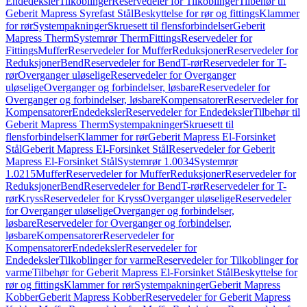
Endedeksler
Tilkoblinger
Reservedeler for Tilkoblinger
Tilbehør til
Geberit Mapress Syrefast Stål
Beskyttelse for rør og fittings
Klammer
for rør
Systempakninger
Skruesett til flensforbindelser
Geberit
Mapress Therm
Systemrør Therm
Fittings
Reservedeler for
Fittings
Muffer
Reservedeler for Muffer
Reduksjoner
Reservedeler for
Reduksjoner
Bend
Reservedeler for Bend
T-rør
Reservedeler for T-
rør
Overganger uløselige
Reservedeler for Overganger
uløselige
Overganger og forbindelser, løsbare
Reservedeler for
Overganger og forbindelser, løsbare
Kompensatorer
Reservedeler for
Kompensatorer
Endedeksler
Reservedeler for Endedeksler
Tilbehør til
Geberit Mapress Therm
Systempakninger
Skruesett til
flensforbindelser
Klammer for rør
Geberit Mapress El-Forsinket
Stål
Geberit Mapress El-Forsinket Stål
Reservedeler for Geberit
Mapress El-Forsinket Stål
Systemrør 1.0034
Systemrør
1.0215
Muffer
Reservedeler for Muffer
Reduksjoner
Reservedeler for
Reduksjoner
Bend
Reservedeler for Bend
T-rør
Reservedeler for T-
rør
Kryss
Reservedeler for Kryss
Overganger uløselige
Reservedeler
for Overganger uløselige
Overganger og forbindelser,
løsbare
Reservedeler for Overganger og forbindelser,
løsbare
Kompensatorer
Reservedeler for
Kompensatorer
Endedeksler
Reservedeler for
Endedeksler
Tilkoblinger for varme
Reservedeler for Tilkoblinger for
varme
Tilbehør for Geberit Mapress El-Forsinket Stål
Beskyttelse for
rør og fittings
Klammer for rør
Systempakninger
Geberit Mapress
Kobber
Geberit Mapress Kobber
Reservedeler for Geberit Mapress