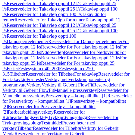
l/s
Reservedeler for Takavløp opptil 12 l/s
Takavløp opptil 25
l/s
Reservedeler for Takavløp opptil 25 l/s
Takavløp oppti 100
l/s
Reservedeler for Takavløp oppti 100 l/s
Takavløp for
renner
Reservedeler for Takavløp for renner
Takavløp opptil 12
l/s
Reservedeler for Takavløp opptil 12 l/s
Takavløp opptil 25
l/s
Reservedeler for Takavløp opptil 25 l/s
Takavløp oppti 100
l/s
Reservedeler for Takavløp oppti 100
l/s
Dampsperreelementer
Reservedeler for Dampsperreelementer
For
takavløp oppti 12 l/s
Reservedeler for For takavløp oppti 12 l/s
For
takavløp oppti 25 l/s
Nødoverløp
Reservedeler for Nødoverløp
For
takavløp oppti 12 l/s
Reservedeler for For takavløp oppti 12 l/s
For
takavløp oppti 25 l/s
Reservedeler for For takavløp oppti 25
l/s
Fester
Festesystem d40–200
Festesystem d250–
315
Tilbehør
Reservedeler for Tilbehør
For takavløp
Reservedeler for
For takavløp
For fester
Verktøy, nettverkskomponenter og
programvare
Verktøy
Verktøy til Geberit FlowFit
Reservedeler for
Verktøy til Geberit FlowFit
Manuelle pressverktøy
Reservedeler for
Manuelle pressverktøy
Pressverktøy – kompatibilitet [1]
Reservedeler
for Pressverktøy – kompatibilitet [1]
Pressverktøy – kompatibilitet
[2]
Reservedeler for Pressverktøy – kompatibilitet
[2]
Rørbearbeidingsverktøy
Reservedeler for
Rørbearbeidingsverktøy
Trykkprøvingsplugg
Reservedeler for
Trykkprøvingsplugg
Testmiddel
Pressenheter med
verktøy
Tilbehør
Reservedeler for Tilbehør
Verktøy for Geberit
Mepla
Reservedeler for Verktøy for Geberit