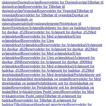
slukrenner
Dusjgulvavløp
Reservedeler for Dusjgulvavløp
Tilbehør til
dusjgulvavløp
Reservedeler for Tilbehør til
dusjgulvavløp
Veggsluk
Reservedeler for Veggsluk
Tilbehør til
veggsluk
Reservedeler for Tilbehør til veggsluk
Dusjkar og
dusjgulv
Dusjgulv av
mineralmateriale
Innbyggingselementer
Nisjebokser til
dusjer
Nisjebokser
Avløpstilkoblinger for dusj og badekar
Avløpsett
for dusjkar, d52
Reservedeler for Avløpsett for dusjkar, d52
Med
avløpsdeksel
Reservedeler for Med avløpsdeksel
Uten
avløpsdeksel
Reservedeler for Uten
avløpsdeksel
Avløpsdeksel
Reservedeler for Avløpsdeksel
Avløpssett
for dusjkar, d62
Reservedeler for Avløpssett for dusjkar, d62
Med
avløpsdeksel
Reservedeler for Med avløpsdeksel
Uten
avløpsdeksel
Reservedeler for Uten avløpsdeksel
Avløpssett for
dusjkar, d90
Reservedeler for Avløpssett for dusjkar, d90
Med
avløpsdeksel
Reservedeler for Med avløpsdeksel
Avløpssett for
badekar, d52
Reservedeler for Avløpssett for badekar, d52
Med
dreiehåndtak
Reservedeler for Med dreiehåndtak
Prefabrikkerte sett
for dreiehåndtak
Med dreiehåndtak og innløp
Reservedeler for Med
dreiehåndtak og innløp
Prefabrikkerte sett for dreiehåndtak og
innløp
Reservedeler for Prefabrikkerte sett for dreiehåndtak og
innløp
Med trykkaktivering PushControl
Reservedeler for Med
trykkaktivering PushControl
Tilbehør til avløpssett for
badekar
Reservedeler for Tilbehør til avløpssett for
badekar
Tilkoblingssett
Innebygd røravbryter
Reservedeler for