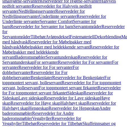
små
Hjørne-servanter
Reservedeler for Hjørne-servanter
Halvveis
nedfelt servanter
Reservedeler for Halvveis nedfelt
servanter
Nedfellingsservanter
Reservedeler for
Nedfellingsservanter
Underlimte servanter
Reservedeler for
Underlimte servanter
Servanter Comfort
Servanter for
barn
Reservedeler for Servanter for barn
Servantområder
Reservedeler
for
Servantområder
Tilbehør
Avløpsdeksel
Festemateriell
Dekorblending
Mø
med håndvask
Reservedeler for Møbelpakker med
håndvask
Møbelpakker med heldekkende servant
Reservedeler for
Møbelpakker med heldekkende
servant
Baderomsmøbler
Servantunderskap
Reservedeler for
Servantunderskap
For servanter
Reservedeler for For servanter
For
servanter
Reservedeler for For servanter
For
dobbelservanter
Reservedeler for For
dobbelservanter
Benkeplater
Reservedeler for Benkeplater
For
toppmontert servant, bolleservant
Reservedeler for For toppmontert
servant, bolleservant
For toppmontert servant firkantet
Reservedeler
for For toppmontert servant firkantet
Sideskap
Reservedeler for
Sideskap
Lave sideskap
Reservedeler for Lave sideskap
Høye
skap
Reservedeler for Høye skap
Halvhøyt skap
Reservedeler for
Halvhøyt skap
Hengeskap
Reservedeler for Hengeskap
Andre
baderomsmøbler
Reservedeler for Andre
baderomsmøbler
Vegghyller
Reservedeler for
Vegghyller
Tilbehør
Reservedeler for Tilbehør
Skuffeinnsatser og