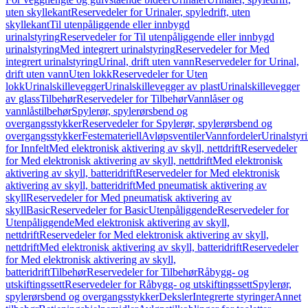
uten skyllekant
Reservedeler for Urinaler, spyledrift, uten
skyllekant
Til utenpåliggende eller innbygd
urinalstyring
Reservedeler for Til utenpåliggende eller innbygd
urinalstyring
Med integrert urinalstyring
Reservedeler for Med
integrert urinalstyring
Urinal, drift uten vann
Reservedeler for Urinal,
drift uten vann
Uten lokk
Reservedeler for Uten
lokk
Urinalskillevegger
Urinalskillevegger av plast
Urinalskillevegger
av glass
Tilbehør
Reservedeler for Tilbehør
Vannlåser og
vannlåstilbehør
Spylerør, spylerørsbend og
overgangsstykker
Reservedeler for Spylerør, spylerørsbend og
overgangsstykker
Festemateriell
Avløpsventiler
Vannfordeler
Urinalstyr
for Innfelt
Med elektronisk aktivering av skyll, nettdrift
Reservedeler
for Med elektronisk aktivering av skyll, nettdrift
Med elektronisk
aktivering av skyll, batteridrift
Reservedeler for Med elektronisk
aktivering av skyll, batteridrift
Med pneumatisk aktivering av
skyll
Reservedeler for Med pneumatisk aktivering av
skyll
Basic
Reservedeler for Basic
Utenpåliggende
Reservedeler for
Utenpåliggende
Med elektronisk aktivering av skyll,
nettdrift
Reservedeler for Med elektronisk aktivering av skyll,
nettdrift
Med elektronisk aktivering av skyll, batteridrift
Reservedeler
for Med elektronisk aktivering av skyll,
batteridrift
Tilbehør
Reservedeler for Tilbehør
Råbygg- og
utskiftingssett
Reservedeler for Råbygg- og utskiftingssett
Spylerør,
spylerørsbend og overgangsstykker
Deksler
Integrerte styringer
Annet