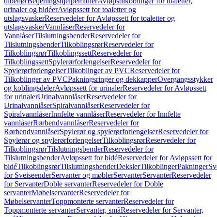
tilbehør
Betjeningshjelpemidler
Avløpstilkoblinger for toaletter,
urinaler og bidéer
Avløpssett for toaletter og
utslagsvasker
Reservedeler for Avløpssett for toaletter og
utslagsvasker
Vannlåser
Reservedeler for
Vannlåser
Tilslutningsbender
Reservedeler for
Tilslutningsbender
Tilkoblingsrør
Reservedeler for
Tilkoblingsrør
Tilkoblingssett
Reservedeler for
Tilkoblingssett
Spylerørforlengelser
Reservedeler for
Spylerørforlengelser
Tilkoblinger av PVC
Reservedeler for
Tilkoblinger av PVC
Pakningsringer og dekkapper
Overgangsstykker
og koblingsdeler
Avløpssett for urinaler
Reservedeler for Avløpssett
for urinaler
Urinalvannlåser
Reservedeler for
Urinalvannlåser
Spiralvannlåser
Reservedeler for
Spiralvannlåser
Innfelte vannlåser
Reservedeler for Innfelte
vannlåser
Rørbendvannlåser
Reservedeler for
Rørbendvannlåser
Spylerør og spylerørforlengelser
Reservedeler for
Spylerør og spylerørforlengelser
Tilkoblingsrør
Reservedeler for
Tilkoblingsrør
Tilslutningsbender
Reservedeler for
Tilslutningsbender
Avløpssett for bidé
Reservedeler for Avløpssett for
bidé
Tilkoblingsrør
Tilslutningsbender
Deksler
Tilkoblinger
Pakninger
Sv
for Sveiseender
Servanter og møbler
Servanter
Servanter
Reservedeler
for Servanter
Doble servanter
Reservedeler for Doble
servanter
Møbelservanter
Reservedeler for
Møbelservanter
Toppmonterte servanter
Reservedeler for
Toppmonterte servanter
Servanter, små
Reservedeler for Servanter,