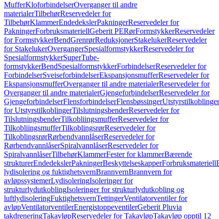
Muffer
Kloforbindelser
Overganger til andre
materialer
Tilbehør
Reservedeler for
Tilbehør
Klammer
Endedeksler
Pakninger
Reservedeler for
Pakninger
Forbruksmateriell
Geberit PE
Rør
Formstykker
Reservedeler
for Formstykker
Bend
Grenrør
Reduksjoner
Stakeluker
Reservedeler
for Stakeluker
Overganger
Spesialformstykker
Reservedeler for
Spesialformstykker
SuperTube-
formstykker
Bend
Spesialformstykker
Forbindelser
Reservedeler for
Forbindelser
Sveiseforbindelser
Ekspansjonsmuffer
Reservedeler for
Ekspansjonsmuffer
Overganger til andre materialer
Reservedeler for
Overganger til andre materialer
Gjengeforbindelser
Reservedeler for
Gjengeforbindelser
Flensforbindelser
Flensbøssinger
Utstyrstilkoblinge
for Utstyrstilkoblinger
Tilslutningsbender
Reservedeler for
Tilslutningsbender
Tilkobliingsmuffer
Reservedeler for
Tilkobliingsmuffer
Tilkoblingsrør
Reservedeler for
Tilkoblingsrør
Rørbendvannlåser
Reservedeler for
Rørbendvannlåser
Spiralvannlåser
Reservedeler for
Spiralvannlåser
Tilbehør
Klammer
Fester for klammer
Bærende
strukturer
Endedeksler
Pakninger
Beskyttelseskapper
Forbruksmateriell
lydisolering og fuktighetsvern
Brannvern
Brannvern for
avløpssystemer
Lydisolering
Isoleringer for
strukturlydutkobling
Isoleringer for strukturlydutkobling og
luftlydisolering
Fuktighetsvern
Tettinger
Ventilatorventiler for
avløp
Ventilatorventiler
Energistoppeventiler
Geberit Pluvia
takdrenering
Takavløp
Reservedeler for Takavløp
Takavløp opptil 12