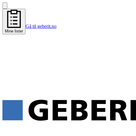
Gå til geberit.no
Mine lister