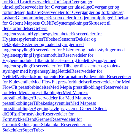
for Bend
T-rør
Reservedeler for T-rør
Overganger
uløselige
Reservedeler for Overganger uløselige
Overganger og
forbindelser, løsbare
Reservedeler for Overganger og forbindelser,
løsbare
Gjennomføringer
Reservedeler for Gjennomføringer
Tilbehør
for Geberit Mapress CuNiFe
Systempakninger
Skruesett til
flensforbindelser
Geberit
hygienesystem
Hygienespylerenheter
Reservedeler for
Hygienespylerenheter
Tilbehør
Sensorer
Deksler og
dekkplater
Sisterner og toalett-styringer med
hygienespyling
Reservedeler for Sisterner og toalett-styringer med
hygienespyling
Hygienemoduler
Reservedeler for
Hygienemoduler
Tilbehør til sisterner og toalett-styringer med
hygienespyling
Reservedeler for Tilbehør til sisterner og toalett-
styringer med hygienespyling
Nettdel
Reservedeler for
Nettdel
Nettverkskomponenter
Rørarmaturer
Kuleventiler
Reservedeler
for Kuleventiler
Med FlowFit pressforbindelser
Reservedeler for Med
FlowFit pressforbindelser
Med Mepla presstilkoblinger
Reservedeler
for Med Mepla presstilkoblinger
Med Mapress
presstilkoblinger
Reservedeler for Med Mapress
presstilkoblinger
Tilbakeslagsventiler
Med Mapress
presstilkoblinger
Bygningsavløpssystemer
Geberit Silent-
db20
Rør
Formstykker
Reservedeler for
Formstykker
Bend
Grenrør
Reservedeler for
Grenrør
Reduksjoner
Stakeluker
Reservedeler for
Stakeluker
SuperTube-