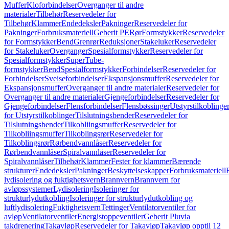
Muffer
Kloforbindelser
Overganger til andre
materialer
Tilbehør
Reservedeler for
Tilbehør
Klammer
Endedeksler
Pakninger
Reservedeler for
Pakninger
Forbruksmateriell
Geberit PE
Rør
Formstykker
Reservedeler
for Formstykker
Bend
Grenrør
Reduksjoner
Stakeluker
Reservedeler
for Stakeluker
Overganger
Spesialformstykker
Reservedeler for
Spesialformstykker
SuperTube-
formstykker
Bend
Spesialformstykker
Forbindelser
Reservedeler for
Forbindelser
Sveiseforbindelser
Ekspansjonsmuffer
Reservedeler for
Ekspansjonsmuffer
Overganger til andre materialer
Reservedeler for
Overganger til andre materialer
Gjengeforbindelser
Reservedeler for
Gjengeforbindelser
Flensforbindelser
Flensbøssinger
Utstyrstilkoblinge
for Utstyrstilkoblinger
Tilslutningsbender
Reservedeler for
Tilslutningsbender
Tilkobliingsmuffer
Reservedeler for
Tilkobliingsmuffer
Tilkoblingsrør
Reservedeler for
Tilkoblingsrør
Rørbendvannlåser
Reservedeler for
Rørbendvannlåser
Spiralvannlåser
Reservedeler for
Spiralvannlåser
Tilbehør
Klammer
Fester for klammer
Bærende
strukturer
Endedeksler
Pakninger
Beskyttelseskapper
Forbruksmateriell
lydisolering og fuktighetsvern
Brannvern
Brannvern for
avløpssystemer
Lydisolering
Isoleringer for
strukturlydutkobling
Isoleringer for strukturlydutkobling og
luftlydisolering
Fuktighetsvern
Tettinger
Ventilatorventiler for
avløp
Ventilatorventiler
Energistoppeventiler
Geberit Pluvia
takdrenering
Takavløp
Reservedeler for Takavløp
Takavløp opptil 12