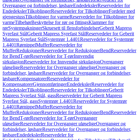
Overganger og forbindelser, løsbare
Endedeksler
Reservedeler for
Endedeksler
Tilkoblinger
Reservedeler for Tilkoblinger
Fordeler med
gjengestuss
Tilkoblinger for varme
Reservedeler for Tilkoblinger for
varme
Tilbehør
Beskyttelse for rør og fittings
Klammer for
rør
Systempakninger
Skruesett til flensforbindelser
Geberit Mapress
Syrefast Stål
Geberit Mapress Syrefast Stål
Reservedeler for Geberit
Mapress Syrefast Stål
Systemrør 1.4401
Reservedeler for Systemrør
1.4401
Rørnippel
Muffer
Reservedeler for
Muffer
Reduksjoner
Reservedeler for Reduksjoner
Bend
Reservedeler
for Bend
T-rør
Reservedeler for T-rør
Innvendig
sirkulasjon
Reservedeler for Innvendig sirkulasjon
Overganger
uløselige
Reservedeler for Overganger uløselige
Overganger og
forbindelser, løsbare
Reservedeler for Overganger og forbindelser,
løsbare
Kompensatorer
Reservedeler for
Kompensatorer
Gjennomføringer
Endedeksler
Reservedeler for
Endedeksler
Tilkoblinger
Reservedeler for Tilkoblinger
Geberit
Mapress Syrefast Stål, gass
Reservedeler for Geberit Mapress
Syrefast Stål, gass
Systemrør 1.4401
Reservedeler for Systemrør
1.4401
Rørnippel
Muffer
Reservedeler for
Muffer
Reduksjoner
Reservedeler for Reduksjoner
Bend
Reservedeler
for Bend
T-rør
Reservedeler for T-rør
Overganger
uløselige
Reservedeler for Overganger uløselige
Overganger og
forbindelser, løsbare
Reservedeler for Overganger og forbindelser,
løsbare
Endedeksler
Reservedeler for