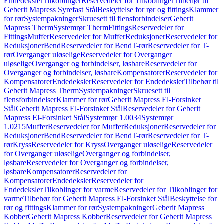
Endedeksler
Tilkoblinger
Reservedeler for Tilkoblinger
Tilbehør til
Geberit Mapress Syrefast Stål
Beskyttelse for rør og fittings
Klammer
for rør
Systempakninger
Skruesett til flensforbindelser
Geberit
Mapress Therm
Systemrør Therm
Fittings
Reservedeler for
Fittings
Muffer
Reservedeler for Muffer
Reduksjoner
Reservedeler for
Reduksjoner
Bend
Reservedeler for Bend
T-rør
Reservedeler for T-
rør
Overganger uløselige
Reservedeler for Overganger
uløselige
Overganger og forbindelser, løsbare
Reservedeler for
Overganger og forbindelser, løsbare
Kompensatorer
Reservedeler for
Kompensatorer
Endedeksler
Reservedeler for Endedeksler
Tilbehør til
Geberit Mapress Therm
Systempakninger
Skruesett til
flensforbindelser
Klammer for rør
Geberit Mapress El-Forsinket
Stål
Geberit Mapress El-Forsinket Stål
Reservedeler for Geberit
Mapress El-Forsinket Stål
Systemrør 1.0034
Systemrør
1.0215
Muffer
Reservedeler for Muffer
Reduksjoner
Reservedeler for
Reduksjoner
Bend
Reservedeler for Bend
T-rør
Reservedeler for T-
rør
Kryss
Reservedeler for Kryss
Overganger uløselige
Reservedeler
for Overganger uløselige
Overganger og forbindelser,
løsbare
Reservedeler for Overganger og forbindelser,
løsbare
Kompensatorer
Reservedeler for
Kompensatorer
Endedeksler
Reservedeler for
Endedeksler
Tilkoblinger for varme
Reservedeler for Tilkoblinger for
varme
Tilbehør for Geberit Mapress El-Forsinket Stål
Beskyttelse for
rør og fittings
Klammer for rør
Systempakninger
Geberit Mapress
Kobber
Geberit Mapress Kobber
Reservedeler for Geberit Mapress