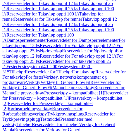
l/s
Reservedeler for Takavløp opptil 12 l/s
Takavløp opptil 25
l/s
Reservedeler for Takavløp opptil 25 l/s
Takavløp oppti 100
l/s
Reservedeler for Takavløp oppti 100 l/s
Takavløp for
renner
Reservedeler for Takavløp for renner
Takavløp opptil 12
l/s
Reservedeler for Takavløp opptil 12 l/s
Takavløp opptil 25
l/s
Reservedeler for Takavløp opptil 25 l/s
Takavløp oppti 100
l/s
Reservedeler for Takavløp oppti 100
l/s
Dampsperreelementer
Reservedeler for Dampsperreelementer
For
takavløp oppti 12 l/s
Reservedeler for For takavløp oppti 12 l/s
For
takavløp oppti 25 l/s
Nødoverløp
Reservedeler for Nødoverløp
For
takavløp oppti 12 l/s
Reservedeler for For takavløp oppti 12 l/s
For
takavløp oppti 25 l/s
Reservedeler for For takavløp oppti 25
l/s
Fester
Festesystem d40–200
Festesystem d250–
315
Tilbehør
Reservedeler for Tilbehør
For takavløp
Reservedeler for
For takavløp
For fester
Verktøy, nettverkskomponenter og
programvare
Verktøy
Verktøy til Geberit FlowFit
Reservedeler for
Verktøy til Geberit FlowFit
Manuelle pressverktøy
Reservedeler for
Manuelle pressverktøy
Pressverktøy – kompatibilitet [1]
Reservedeler
for Pressverktøy – kompatibilitet [1]
Pressverktøy – kompatibilitet
[2]
Reservedeler for Pressverktøy – kompatibilitet
[2]
Rørbearbeidingsverktøy
Reservedeler for
Rørbearbeidingsverktøy
Trykkprøvingsplugg
Reservedeler for
Trykkprøvingsplugg
Testmiddel
Pressenheter med
verktøy
Tilbehør
Reservedeler for Tilbehør
Verktøy for Geberit
Mepla
Reservedeler for Verktøy for Geberit