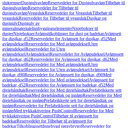
slukrenner
Dusjgulvavløp
Reservedeler for Dusjgulvavløp
Tilbehør til
dusjgulvavløp
Reservedeler for Tilbehør til
dusjgulvavløp
Veggsluk
Reservedeler for Veggsluk
Tilbehør til
veggsluk
Reservedeler for Tilbehør til veggsluk
Dusjkar og
dusjgulv
Dusjgulv av
mineralmateriale
Innbyggingselementer
Nisjebokser til
dusjer
Nisjebokser
Avløpstilkoblinger for dusj og badekar
Avløpsett
for dusjkar, d52
Reservedeler for Avløpsett for dusjkar, d52
Med
avløpsdeksel
Reservedeler for Med avløpsdeksel
Uten
avløpsdeksel
Reservedeler for Uten
avløpsdeksel
Avløpsdeksel
Reservedeler for Avløpsdeksel
Avløpssett
for dusjkar, d62
Reservedeler for Avløpssett for dusjkar, d62
Med
avløpsdeksel
Reservedeler for Med avløpsdeksel
Uten
avløpsdeksel
Reservedeler for Uten avløpsdeksel
Avløpssett for
dusjkar, d90
Reservedeler for Avløpssett for dusjkar, d90
Med
avløpsdeksel
Reservedeler for Med avløpsdeksel
Avløpssett for
badekar, d52
Reservedeler for Avløpssett for badekar, d52
Med
dreiehåndtak
Reservedeler for Med dreiehåndtak
Prefabrikkerte sett
for dreiehåndtak
Med dreiehåndtak og innløp
Reservedeler for Med
dreiehåndtak og innløp
Prefabrikkerte sett for dreiehåndtak og
innløp
Reservedeler for Prefabrikkerte sett for dreiehåndtak og
innløp
Med trykkaktivering PushControl
Reservedeler for Med
trykkaktivering PushControl
Tilbehør til avløpssett for
badekar
Reservedeler for Tilbehør til avløpssett for
badekar
Tilkoblingssett
Innebygd røravbryter
Reservedeler for