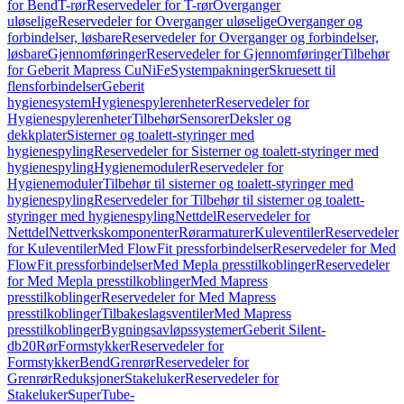
for Bend
T-rør
Reservedeler for T-rør
Overganger
uløselige
Reservedeler for Overganger uløselige
Overganger og
forbindelser, løsbare
Reservedeler for Overganger og forbindelser,
løsbare
Gjennomføringer
Reservedeler for Gjennomføringer
Tilbehør
for Geberit Mapress CuNiFe
Systempakninger
Skruesett til
flensforbindelser
Geberit
hygienesystem
Hygienespylerenheter
Reservedeler for
Hygienespylerenheter
Tilbehør
Sensorer
Deksler og
dekkplater
Sisterner og toalett-styringer med
hygienespyling
Reservedeler for Sisterner og toalett-styringer med
hygienespyling
Hygienemoduler
Reservedeler for
Hygienemoduler
Tilbehør til sisterner og toalett-styringer med
hygienespyling
Reservedeler for Tilbehør til sisterner og toalett-
styringer med hygienespyling
Nettdel
Reservedeler for
Nettdel
Nettverkskomponenter
Rørarmaturer
Kuleventiler
Reservedeler
for Kuleventiler
Med FlowFit pressforbindelser
Reservedeler for Med
FlowFit pressforbindelser
Med Mepla presstilkoblinger
Reservedeler
for Med Mepla presstilkoblinger
Med Mapress
presstilkoblinger
Reservedeler for Med Mapress
presstilkoblinger
Tilbakeslagsventiler
Med Mapress
presstilkoblinger
Bygningsavløpssystemer
Geberit Silent-
db20
Rør
Formstykker
Reservedeler for
Formstykker
Bend
Grenrør
Reservedeler for
Grenrør
Reduksjoner
Stakeluker
Reservedeler for
Stakeluker
SuperTube-