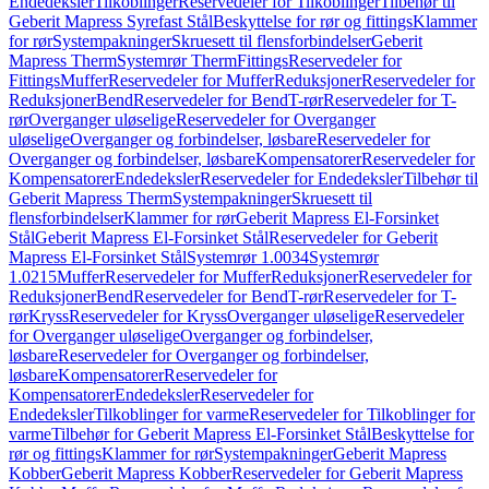
Endedeksler
Tilkoblinger
Reservedeler for Tilkoblinger
Tilbehør til
Geberit Mapress Syrefast Stål
Beskyttelse for rør og fittings
Klammer
for rør
Systempakninger
Skruesett til flensforbindelser
Geberit
Mapress Therm
Systemrør Therm
Fittings
Reservedeler for
Fittings
Muffer
Reservedeler for Muffer
Reduksjoner
Reservedeler for
Reduksjoner
Bend
Reservedeler for Bend
T-rør
Reservedeler for T-
rør
Overganger uløselige
Reservedeler for Overganger
uløselige
Overganger og forbindelser, løsbare
Reservedeler for
Overganger og forbindelser, løsbare
Kompensatorer
Reservedeler for
Kompensatorer
Endedeksler
Reservedeler for Endedeksler
Tilbehør til
Geberit Mapress Therm
Systempakninger
Skruesett til
flensforbindelser
Klammer for rør
Geberit Mapress El-Forsinket
Stål
Geberit Mapress El-Forsinket Stål
Reservedeler for Geberit
Mapress El-Forsinket Stål
Systemrør 1.0034
Systemrør
1.0215
Muffer
Reservedeler for Muffer
Reduksjoner
Reservedeler for
Reduksjoner
Bend
Reservedeler for Bend
T-rør
Reservedeler for T-
rør
Kryss
Reservedeler for Kryss
Overganger uløselige
Reservedeler
for Overganger uløselige
Overganger og forbindelser,
løsbare
Reservedeler for Overganger og forbindelser,
løsbare
Kompensatorer
Reservedeler for
Kompensatorer
Endedeksler
Reservedeler for
Endedeksler
Tilkoblinger for varme
Reservedeler for Tilkoblinger for
varme
Tilbehør for Geberit Mapress El-Forsinket Stål
Beskyttelse for
rør og fittings
Klammer for rør
Systempakninger
Geberit Mapress
Kobber
Geberit Mapress Kobber
Reservedeler for Geberit Mapress