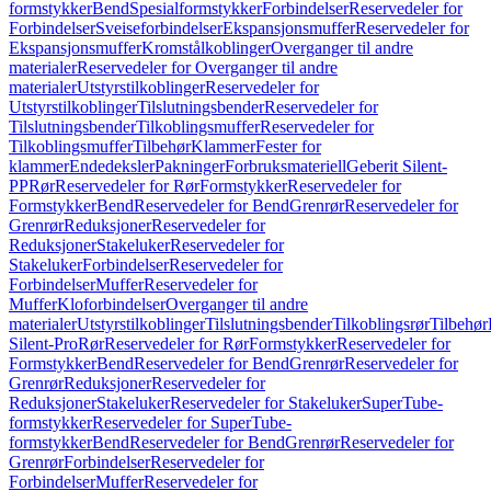
formstykker
Bend
Spesialformstykker
Forbindelser
Reservedeler for
Forbindelser
Sveiseforbindelser
Ekspansjonsmuffer
Reservedeler for
Ekspansjonsmuffer
Kromstålkoblinger
Overganger til andre
materialer
Reservedeler for Overganger til andre
materialer
Utstyrstilkoblinger
Reservedeler for
Utstyrstilkoblinger
Tilslutningsbender
Reservedeler for
Tilslutningsbender
Tilkoblingsmuffer
Reservedeler for
Tilkoblingsmuffer
Tilbehør
Klammer
Fester for
klammer
Endedeksler
Pakninger
Forbruksmateriell
Geberit Silent-
PP
Rør
Reservedeler for Rør
Formstykker
Reservedeler for
Formstykker
Bend
Reservedeler for Bend
Grenrør
Reservedeler for
Grenrør
Reduksjoner
Reservedeler for
Reduksjoner
Stakeluker
Reservedeler for
Stakeluker
Forbindelser
Reservedeler for
Forbindelser
Muffer
Reservedeler for
Muffer
Kloforbindelser
Overganger til andre
materialer
Utstyrstilkoblinger
Tilslutningsbender
Tilkoblingsrør
Tilbehør
Silent-Pro
Rør
Reservedeler for Rør
Formstykker
Reservedeler for
Formstykker
Bend
Reservedeler for Bend
Grenrør
Reservedeler for
Grenrør
Reduksjoner
Reservedeler for
Reduksjoner
Stakeluker
Reservedeler for Stakeluker
SuperTube-
formstykker
Reservedeler for SuperTube-
formstykker
Bend
Reservedeler for Bend
Grenrør
Reservedeler for
Grenrør
Forbindelser
Reservedeler for
Forbindelser
Muffer
Reservedeler for