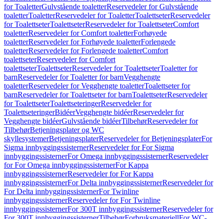
for Toaletter
Gulvstående toaletter
Reservedeler for Gulvstående
toaletter
Toaletter
Reservedeler for Toaletter
Toalettseter
Reservedeler
for Toalettseter
Toalettseter
Reservedeler for Toalettseter
Comfort
toaletter
Reservedeler for Comfort toaletter
Forhøyede
toaletter
Reservedeler for Forhøyede toaletter
Forlengede
toaletter
Reservedeler for Forlengede toaletter
Comfort
toalettseter
Reservedeler for Comfort
toalettseter
Toalettseter
Reservedeler for Toalettseter
Toaletter for
barn
Reservedeler for Toaletter for barn
Vegghengte
toaletter
Reservedeler for Vegghengte toaletter
Toalettseter for
barn
Reservedeler for Toalettseter for barn
Toalettseter
Reservedeler
for Toalettseter
Toalettseteringer
Reservedeler for
Toalettseteringer
Bidéer
Vegghengte bidéer
Reservedeler for
Vegghengte bidéer
Gulvstående bidéer
Tilbehør
Reservedeler for
Tilbehør
Betjeningsplater og WC
skyllesystemer
Betjeningsplater
Reservedeler for Betjeningsplater
For
Sigma innbyggingssisterner
Reservedeler for For Sigma
innbyggingssisterner
For Omega innbyggingssisterner
Reservedeler
for For Omega innbyggingssisterner
For Kappa
innbyggingssisterner
Reservedeler for For Kappa
innbyggingssisterner
For Delta innbyggingssisterner
Reservedeler for
For Delta innbyggingssisterner
For Twinline
innbyggingssisterner
Reservedeler for For Twinline
innbyggingssisterner
For 300T innbyggingssisterner
Reservedeler for
For 300T innbyggingssisterner
Tilbehør
Forbruksmateriell
For WC-