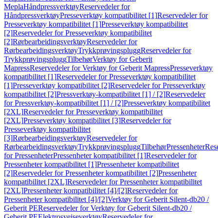
Mepla
Håndpressverktøy
Reservedeler for
Håndpressverktøy
Presseverktøy kompatibilitet [1]
Reservedeler for
Presseverktøy kompatibilitet [1]
Presseverktøy kompatibilitet
[2]
Reservedeler for Presseverktøy kompatibilitet
[2]
Rørbearbeidingsverktøy
Reservedeler for
Rørbearbeidingsverktøy
Trykkprøvingsplugg
Reservedeler for
Trykkprøvingsplugg
Tilbehør
Verktøy for Geberit
Mapress
Reservedeler for Verktøy for Geberit Mapress
Presseverktøy
kompatibilitet [1]
Reservedeler for Presseverktøy kompatibilitet
[1]
Presseverktøy kompatibilitet [2]
Reservedeler for Presseverktøy
kompatibilitet [2]
Pressverktøy-kompatibilitet [1] / [2]
Reservedeler
for Pressverktøy-kompatibilitet [1] / [2]
Presseverktøy kompatibilitet
[2XL]
Reservedeler for Presseverktøy kompatibilitet
[2XL]
Presseverktøy kompatibilitet [3]
Reservedeler for
Presseverktøy kompatibilitet
[3]
Rørbearbeidingsverktøy
Reservedeler for
Rørbearbeidingsverktøy
Trykkprøvingsplugg
Tilbehør
Pressenheter
Res
for Pressenheter
Pressenheter kompatibilitet [1]
Reservedeler for
Pressenheter kompatibilitet [1]
Pressenheter kompatibilitet
[2]
Reservedeler for Pressenheter kompatibilitet [2]
Pressenheter
kompatibilitet [2XL]
Reservedeler for Pressenheter kompatibilitet
[2XL]
Pressenheter kompatibilitet [4]/[2]
Reservedeler for
Pressenheter kompatibilitet [4]/[2]
Verktøy for Geberit Silent-db20 /
Geberit PE
Reservedeler for Verktøy for Geberit Silent-db20 /
Geberit PE
Elektrosveiseverktøy
Reservedeler for