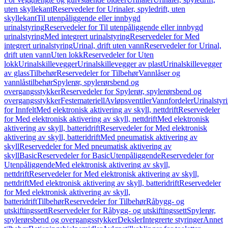
uten skyllekant
Reservedeler for Urinaler, spyledrift, uten
skyllekant
Til utenpåliggende eller innbygd
urinalstyring
Reservedeler for Til utenpåliggende eller innbygd
urinalstyring
Med integrert urinalstyring
Reservedeler for Med
integrert urinalstyring
Urinal, drift uten vann
Reservedeler for Urinal,
drift uten vann
Uten lokk
Reservedeler for Uten
lokk
Urinalskillevegger
Urinalskillevegger av plast
Urinalskillevegger
av glass
Tilbehør
Reservedeler for Tilbehør
Vannlåser og
vannlåstilbehør
Spylerør, spylerørsbend og
overgangsstykker
Reservedeler for Spylerør, spylerørsbend og
overgangsstykker
Festemateriell
Avløpsventiler
Vannfordeler
Urinalstyr
for Innfelt
Med elektronisk aktivering av skyll, nettdrift
Reservedeler
for Med elektronisk aktivering av skyll, nettdrift
Med elektronisk
aktivering av skyll, batteridrift
Reservedeler for Med elektronisk
aktivering av skyll, batteridrift
Med pneumatisk aktivering av
skyll
Reservedeler for Med pneumatisk aktivering av
skyll
Basic
Reservedeler for Basic
Utenpåliggende
Reservedeler for
Utenpåliggende
Med elektronisk aktivering av skyll,
nettdrift
Reservedeler for Med elektronisk aktivering av skyll,
nettdrift
Med elektronisk aktivering av skyll, batteridrift
Reservedeler
for Med elektronisk aktivering av skyll,
batteridrift
Tilbehør
Reservedeler for Tilbehør
Råbygg- og
utskiftingssett
Reservedeler for Råbygg- og utskiftingssett
Spylerør,
spylerørsbend og overgangsstykker
Deksler
Integrerte styringer
Annet