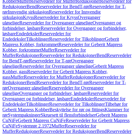
Kobber
Muffer
Reservedeler for Muffer
Reduksjoner
Reservedeler for
Reduksjoner
Bend
Reservedeler for Bend
T-rør
Reservedeler for T-
rør
Innvendig sirkulasjon
Reservedeler for Innvendig
sirkulasjon
Kryss
Reservedeler for Kryss
Overganger
uløselige
Reservedeler for Overganger uløselige
Overganger og
forbindelser, løsbare
Reservedeler for Overganger og forbindelser,
løsbare
Endedeksler
Reservedeler for
Endedeksler
Tilkoblinger
Reservedeler for Tilkoblinger
Geberit
Mapress Kobber, forkrommet
Reservedeler for Geberit Mapress
Kobber, forkrommet
Muffer
Reservedeler for
Muffer
Reduksjoner
Reservedeler for Reduksjoner
Bend
Reservedeler
for Bend
T-rør
Reservedeler for T-rør
Overganger
uløselige
Reservedeler for Overganger uløselige
Geberit Mapress
Kobber, gass
Reservedeler for Geberit Mapress Kobber,
gass
Muffer
Reservedeler for Muffer
Reduksjoner
Reservedeler for
Reduksjoner
Bend
Reservedeler for Bend
T-rør
Reservedeler for T-
rør
Overganger uløselige
Reservedeler for Overganger
uløselige
Overganger og forbindelser, løsbare
Reservedeler for
Overganger og forbindelser, løsbare
Endedeksler
Reservedeler for
Endedeksler
Tilkoblinger
Reservedeler for Tilkoblinger
Tilbehør for
Geberit Mapress Kobber
Beskyttelse for rør og fittings
Klammer for
rør
Systempakninger
Skruesett til flensforbindelser
Geberit Mapress
CuNiFe
Geberit Mapress CuNiFe
Reservedeler for Geberit Mapress
CuNiFe
Systemrør 2.1972
Muffer
Reservedeler for
Muffer
Reduksjoner
Reservedeler for Reduksjoner
Bend
Reservedeler