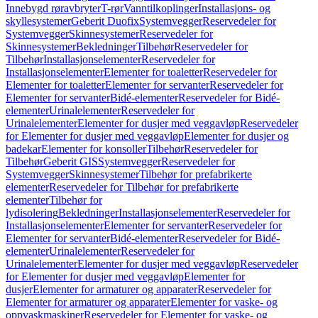
Innebygd røravbryter
T-rør
Vanntilkoplinger
Installasjons- og
skyllesystemer
Geberit Duofix
Systemvegger
Reservedeler for
Systemvegger
Skinnesystemer
Reservedeler for
Skinnesystemer
Bekledninger
Tilbehør
Reservedeler for
Tilbehør
Installasjonselementer
Reservedeler for
Installasjonselementer
Elementer for toaletter
Reservedeler for
Elementer for toaletter
Elementer for servanter
Reservedeler for
Elementer for servanter
Bidé-elementer
Reservedeler for Bidé-
elementer
Urinalelementer
Reservedeler for
Urinalelementer
Elementer for dusjer med veggavløp
Reservedeler
for Elementer for dusjer med veggavløp
Elementer for dusjer og
badekar
Elementer for konsoller
Tilbehør
Reservedeler for
Tilbehør
Geberit GIS
Systemvegger
Reservedeler for
Systemvegger
Skinnesystemer
Tilbehør for prefabrikerte
elementer
Reservedeler for Tilbehør for prefabrikerte
elementer
Tilbehør for
lydisolering
Bekledninger
Installasjonselementer
Reservedeler for
Installasjonselementer
Elementer for servanter
Reservedeler for
Elementer for servanter
Bidé-elementer
Reservedeler for Bidé-
elementer
Urinalelementer
Reservedeler for
Urinalelementer
Elementer for dusjer med veggavløp
Reservedeler
for Elementer for dusjer med veggavløp
Elementer for
dusjer
Elementer for armaturer og apparater
Reservedeler for
Elementer for armaturer og apparater
Elementer for vaske- og
oppvaskmaskiner
Reservedeler for Elementer for vaske- og