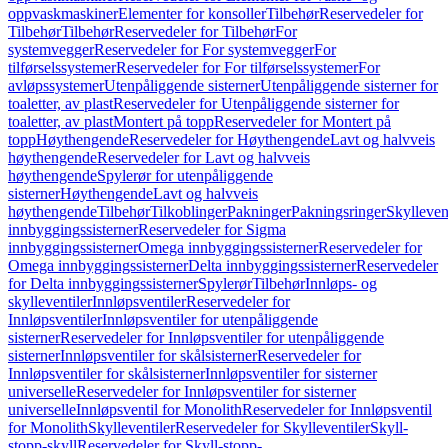
oppvaskmaskiner
Elementer for konsoller
Tilbehør
Reservedeler for
Tilbehør
Tilbehør
Reservedeler for Tilbehør
For
systemvegger
Reservedeler for For systemvegger
For
tilførselssystemer
Reservedeler for For tilførselssystemer
For
avløpssystemer
Utenpåliggende sisterner
Utenpåliggende sisterner for
toaletter, av plast
Reservedeler for Utenpåliggende sisterner for
toaletter, av plast
Montert på topp
Reservedeler for Montert på
topp
Høythengende
Reservedeler for Høythengende
Lavt og halvveis
høythengende
Reservedeler for Lavt og halvveis
høythengende
Spylerør for utenpåliggende
sisterner
Høythengende
Lavt og halvveis
høythengende
Tilbehør
Tilkoblinger
Pakninger
Pakningsringer
Skylleven
innbyggingssisterner
Reservedeler for Sigma
innbyggingssisterner
Omega innbyggingssisterner
Reservedeler for
Omega innbyggingssisterner
Delta innbyggingssisterner
Reservedeler
for Delta innbyggingssisterner
Spylerør
Tilbehør
Innløps- og
skylleventiler
Innløpsventiler
Reservedeler for
Innløpsventiler
Innløpsventiler for utenpåliggende
sisterner
Reservedeler for Innløpsventiler for utenpåliggende
sisterner
Innløpsventiler for skålsisterner
Reservedeler for
Innløpsventiler for skålsisterner
Innløpsventiler for sisterner
universelle
Reservedeler for Innløpsventiler for sisterner
universelle
Innløpsventil for Monolith
Reservedeler for Innløpsventil
for Monolith
Skylleventiler
Reservedeler for Skylleventiler
Skyll-
stopp-skyll
Reservedeler for Skyll-stopp-