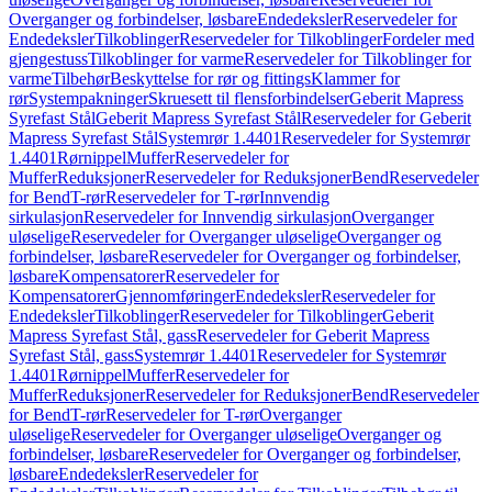
Overganger og forbindelser, løsbare
Endedeksler
Reservedeler for
Endedeksler
Tilkoblinger
Reservedeler for Tilkoblinger
Fordeler med
gjengestuss
Tilkoblinger for varme
Reservedeler for Tilkoblinger for
varme
Tilbehør
Beskyttelse for rør og fittings
Klammer for
rør
Systempakninger
Skruesett til flensforbindelser
Geberit Mapress
Syrefast Stål
Geberit Mapress Syrefast Stål
Reservedeler for Geberit
Mapress Syrefast Stål
Systemrør 1.4401
Reservedeler for Systemrør
1.4401
Rørnippel
Muffer
Reservedeler for
Muffer
Reduksjoner
Reservedeler for Reduksjoner
Bend
Reservedeler
for Bend
T-rør
Reservedeler for T-rør
Innvendig
sirkulasjon
Reservedeler for Innvendig sirkulasjon
Overganger
uløselige
Reservedeler for Overganger uløselige
Overganger og
forbindelser, løsbare
Reservedeler for Overganger og forbindelser,
løsbare
Kompensatorer
Reservedeler for
Kompensatorer
Gjennomføringer
Endedeksler
Reservedeler for
Endedeksler
Tilkoblinger
Reservedeler for Tilkoblinger
Geberit
Mapress Syrefast Stål, gass
Reservedeler for Geberit Mapress
Syrefast Stål, gass
Systemrør 1.4401
Reservedeler for Systemrør
1.4401
Rørnippel
Muffer
Reservedeler for
Muffer
Reduksjoner
Reservedeler for Reduksjoner
Bend
Reservedeler
for Bend
T-rør
Reservedeler for T-rør
Overganger
uløselige
Reservedeler for Overganger uløselige
Overganger og
forbindelser, løsbare
Reservedeler for Overganger og forbindelser,
løsbare
Endedeksler
Reservedeler for