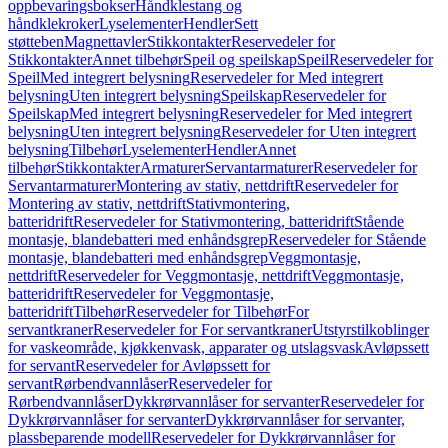
oppbevaringsbokser
Håndklestang og
håndklekroker
Lyselementer
Hendler
Sett
støtteben
Magnettavler
Stikkontakter
Reservedeler for
Stikkontakter
Annet tilbehør
Speil og speilskap
Speil
Reservedeler for
Speil
Med integrert belysning
Reservedeler for Med integrert
belysning
Uten integrert belysning
Speilskap
Reservedeler for
Speilskap
Med integrert belysning
Reservedeler for Med integrert
belysning
Uten integrert belysning
Reservedeler for Uten integrert
belysning
Tilbehør
Lyselementer
Hendler
Annet
tilbehør
Stikkontakter
Armaturer
Servantarmaturer
Reservedeler for
Servantarmaturer
Montering av stativ, nettdrift
Reservedeler for
Montering av stativ, nettdrift
Stativmontering,
batteridrift
Reservedeler for Stativmontering, batteridrift
Stående
montasje, blandebatteri med enhåndsgrep
Reservedeler for Stående
montasje, blandebatteri med enhåndsgrep
Veggmontasje,
nettdrift
Reservedeler for Veggmontasje, nettdrift
Veggmontasje,
batteridrift
Reservedeler for Veggmontasje,
batteridrift
Tilbehør
Reservedeler for Tilbehør
For
servantkraner
Reservedeler for For servantkraner
Utstyrstilkoblinger
for vaskeområde, kjøkkenvask, apparater og utslagsvask
Avløpssett
for servant
Reservedeler for Avløpssett for
servant
Rørbendvannlåser
Reservedeler for
Rørbendvannlåser
Dykkrørvannlåser for servanter
Reservedeler for
Dykkrørvannlåser for servanter
Dykkrørvannlåser for servanter,
plassbeparende modell
Reservedeler for Dykkrørvannlåser for