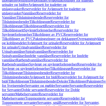
tilbehør
Betjeningshjelpemidler
Avløpstilkoblinger for toaletter,
urinaler og bidéer
Avløpssett for toaletter og
utslagsvasker
Reservedeler for Avløpssett for toaletter og
utslagsvasker
Vannlåser
Reservedeler for
Vannlåser
Tilslutningsbender
Reservedeler for
Tilslutningsbender
Tilkoblingsrør
Reservedeler for
Tilkoblingsrør
Tilkoblingssett
Reservedeler for
Tilkoblingssett
Spylerørforlengelser
Reservedeler for
Spylerørforlengelser
Tilkoblinger av PVC
Reservedeler for
Tilkoblinger av PVC
Pakningsringer og dekkapper
Overgangsstykker
og koblingsdeler
Avløpssett for urinaler
Reservedeler for Avløpssett
for urinaler
Urinalvannlåser
Reservedeler for
Urinalvannlåser
Spiralvannlåser
Reservedeler for
Spiralvannlåser
Innfelte vannlåser
Reservedeler for Innfelte
vannlåser
Rørbendvannlåser
Reservedeler for
Rørbendvannlåser
Spylerør og spylerørforlengelser
Reservedeler for
Spylerør og spylerørforlengelser
Tilkoblingsrør
Reservedeler for
Tilkoblingsrør
Tilslutningsbender
Reservedeler for
Tilslutningsbender
Avløpssett for bidé
Reservedeler for Avløpssett for
bidé
Tilkoblingsrør
Tilslutningsbender
Deksler
Tilkoblinger
Pakninger
Sv
for Sveiseender
Servanter og møbler
Servanter
Servanter
Reservedeler
for Servanter
Doble servanter
Reservedeler for Doble
servanter
Møbelservanter
Reservedeler for
Møbelservanter
Toppmonterte servanter
Reservedeler for
Toppmonterte servanter
Servanter, små
Reservedeler for Servanter,