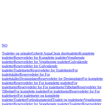
NO
Toaletter og urinaler
Geberit AquaClean dusjtoaletter
Komplette
toaletter
Reservedeler for Komplette toaletter
Vegghengte
toaletter
Reservedeler for Vegghengte toaletter
Gulvstående
toaletter
Reservedeler for Gulvstående
toaletter
Toalettseter
Reservedeler for Toalettseter
For
toalettskåler
Reservedeler for For
toalettskåler
Designplater
Reservedeler for Designplater
For komplette
toaletter
Reservedeler for For komplette toaletter
For
toalettseter
Reservedeler for For toalettseter
Tilbehør
Reservedeler for
Tilbehør
For komplette toaletter
For toalettseter
Reservedeler for For
toalettseter
For toalettseter og komplette
toaletter
Toaletter
Forbruksmateriell
Toalett og toalettseter
Vegghengte
toaletter
Reservedeler for Vegghengte toaletter
Toaletter
Reservedeler