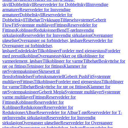
skyll
Dobbeltskyll
Reservedeler for Dobbeltskyll
Innvendige
armaturer
Reservedeler for Innvendige
armaturer
Dobbeltskyll
Reservedeler for
Dobbeltskyll
Tilbehør
Trykknapp
Tilførselssystemer
Geberit
FlowFit
Systemrør multilayer
Fittings
Reservedeler for
Fittings
Koblinger
Reduksjoner
Bend
T-rør
Innvendig
sirkulasjon
Reservedeler for Innvendig sirkulasjon
Overganger
uløselige
Overganger og forbindelser, løsbare
Reservedeler for
Overganger og forbindelser,
løsbare
Endedeksler
Tilkoblinger
Fordeler med gjengestuss
Fordeler
med presstilkobling
Overgangsstykker og tilkoblinger for
varmeelement, løsbare
Tilkoblinger for varme
Tilbehør
Beskyttelse for
rør og fittings
Tetninger for fittings
Klammer for
rør
Systempakninger
Skruesett til
flensforbindelser
Forbruksmateriell
Geberit PushFit
Systemrør
multilayer
Fittings
Tilkoblinger
Fordeler med gjengestuss
Tilkoblinger
for varme
Tilbehør
Beskyttelse for rør og fittings
Klammer for
rør
Systempakninger
Geberit Mepla
Systemrør multilayer
Systemrør
varme multilayer
Fittings
Reservedeler for
Fittings
Koblinger
Reservedeler for
Koblinger
Reduksjoner
Reservedeler for
Reduksjoner
Albue
Reservedeler for Albue
T-rør
Reservedeler for T-
rør
Innvendig sirkulasjon
Reservedeler for Innvendig
sirkulasjon
Overganger uløselige
Reservedeler for Overganger
uløselige
Overganger og forbindelser, løsbare
Reservedeler for