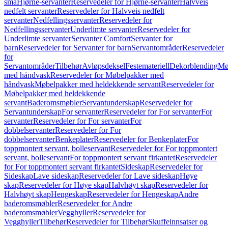
små
Hjørne-servanter
Reservedeler for Hjørne-servanter
Halvveis
nedfelt servanter
Reservedeler for Halvveis nedfelt
servanter
Nedfellingsservanter
Reservedeler for
Nedfellingsservanter
Underlimte servanter
Reservedeler for
Underlimte servanter
Servanter Comfort
Servanter for
barn
Reservedeler for Servanter for barn
Servantområder
Reservedeler
for
Servantområder
Tilbehør
Avløpsdeksel
Festemateriell
Dekorblending
Mø
med håndvask
Reservedeler for Møbelpakker med
håndvask
Møbelpakker med heldekkende servant
Reservedeler for
Møbelpakker med heldekkende
servant
Baderomsmøbler
Servantunderskap
Reservedeler for
Servantunderskap
For servanter
Reservedeler for For servanter
For
servanter
Reservedeler for For servanter
For
dobbelservanter
Reservedeler for For
dobbelservanter
Benkeplater
Reservedeler for Benkeplater
For
toppmontert servant, bolleservant
Reservedeler for For toppmontert
servant, bolleservant
For toppmontert servant firkantet
Reservedeler
for For toppmontert servant firkantet
Sideskap
Reservedeler for
Sideskap
Lave sideskap
Reservedeler for Lave sideskap
Høye
skap
Reservedeler for Høye skap
Halvhøyt skap
Reservedeler for
Halvhøyt skap
Hengeskap
Reservedeler for Hengeskap
Andre
baderomsmøbler
Reservedeler for Andre
baderomsmøbler
Vegghyller
Reservedeler for
Vegghyller
Tilbehør
Reservedeler for Tilbehør
Skuffeinnsatser og