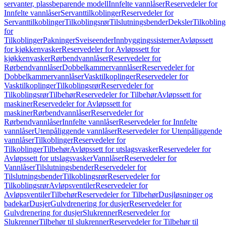
servanter, plassbeparende modell
Innfelte vannlåser
Reservedeler for
Innfelte vannlåser
Servanttilkoblinger
Reservedeler for
Servanttilkoblinger
Tilkoblingsrør
Tilslutningsbender
Deksler
Tilkobling
for
Tilkoblinger
Pakninger
Sveiseender
Innbyggingssisterner
Avløpssett
for kjøkkenvasker
Reservedeler for Avløpssett for
kjøkkenvasker
Rørbendvannlåser
Reservedeler for
Rørbendvannlåser
Dobbelkammervannlåser
Reservedeler for
Dobbelkammervannlåser
Vasktilkoplinger
Reservedeler for
Vasktilkoplinger
Tilkoblingsrør
Reservedeler for
Tilkoblingsrør
Tilbehør
Reservedeler for Tilbehør
Avløpssett for
maskiner
Reservedeler for Avløpssett for
maskiner
Rørbendvannlåser
Reservedeler for
Rørbendvannlåser
Innfelte vannlåser
Reservedeler for Innfelte
vannlåser
Utenpåliggende vannlåser
Reservedeler for Utenpåliggende
vannlåser
Tilkoblinger
Reservedeler for
Tilkoblinger
Tilbehør
Avløpssett for utslagsvasker
Reservedeler for
Avløpssett for utslagsvasker
Vannlåser
Reservedeler for
Vannlåser
Tilslutningsbender
Reservedeler for
Tilslutningsbender
Tilkoblingsrør
Reservedeler for
Tilkoblingsrør
Avløpsventiler
Reservedeler for
Avløpsventiler
Tilbehør
Reservedeler for Tilbehør
Dusjløsninger og
badekar
Dusjer
Gulvdrenering for dusjer
Reservedeler for
Gulvdrenering for dusjer
Slukrenner
Reservedeler for
Slukrenner
Tilbehør til slukrenner
Reservedeler for Tilbehør til