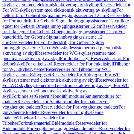
skyllesystem med elektronisk aktivering av skylling
Reservedeler for
For WC-skyllesystem med elektronisk aktivering av skylling
For
nettdrift, for Geberit Sigma innbyggingssisterner 12 cm
Reservedeler
for For nettdrift, for Geberit Sigma innbyggingssisterner 12 cm
Ikke
egnet for Geberit Omega innbyggingssisterner 12 cm
Reservedeler
for Ikke egnet for Geberit Omega innbyggingssisterner 12 cm
For
batteridrift, for Geberit Sigma innbyggingssisterne 12
cm
Reservedeler for For batteridrift, for Geberit Sigma
innbyggingssisterne 12 cm
WC-skyllesystemer med pneumatisk
aktivering av skyll
Reservedeler for WC-skyllesystemer med
pneumatisk aktivering av skyll
For dobbeltskyll
Reservedeler for For
dobbeltskyll
For enkeltskyll
Reservedeler for For enkeltskyll
Tilbehør
for WC-skyllesystemer
Reservedeler for Tilbehør for WC-
skyllesystemer
Råbyggsett
Reservedeler for Råbyggsett
For WC
skyllesystemer med elektronisk aktivering av skyll
Reservedeler for
For WC skyllesystemer med elektronisk aktivering av skyll
For WC
skyllesystemer med pneumatisk aktivering av
skyll
Forbindelser
Geberit Monolith moduler
Sanitærmoduler for
toaletter
Reservedeler for Sanitærmoduler for toaletter
For
vegghengte toaletter
Reservedeler for For vegghengte toaletter
For
gulvstående toaletter
Reservedeler for For gulvstående
toaletter
Tilbehør
Reservedeler for
Tilbehør
Forbruksmateriell
Bidémoduler
Reservedeler for
Bidémoduler
For vegghengte og gulvstående bidéer
Reservedeler for
For vegghengte og gulvstående bidéer
Urinaler
Urinaler, spyledrift,