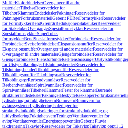
Muffer
Kloforbindelser
Overganger til andre
materialer
Tilbehør
Reservedeler for
Tilbehør
Klammer
Endedeksler
Pakninger
Reservedeler for
Pakninger
Forbruksmateriell
Geberit PE
Rør
Formstykker
Reservedeler
for Formstykker
Bend
Grenrør
Reduksjoner
Stakeluker
Reservedeler
for Stakeluker
Overganger
Spesialformstykker
Reservedeler for
Spesialformstykker
SuperTube-
formstykker
Bend
Spesialformstykker
Forbindelser
Reservedeler for
Forbindelser
Sveiseforbindelser
Ekspansjonsmuffer
Reservedeler for
Ekspansjonsmuffer
Overganger til andre materialer
Reservedeler for
Overganger til andre materialer
Gjengeforbindelser
Reservedeler for
Gjengeforbindelser
Flensforbindelser
Flensbøssinger
Utstyrstilkoblinge
for Utstyrstilkoblinger
Tilslutningsbender
Reservedeler for
Tilslutningsbender
Tilkobliingsmuffer
Reservedeler for
Tilkobliingsmuffer
Tilkoblingsrør
Reservedeler for
Tilkoblingsrør
Rørbendvannlåser
Reservedeler for
Rørbendvannlåser
Spiralvannlåser
Reservedeler for
Spiralvannlåser
Tilbehør
Klammer
Fester for klammer
Bærende
strukturer
Endedeksler
Pakninger
Beskyttelseskapper
Forbruksmateriell
lydisolering og fuktighetsvern
Brannvern
Brannvern for
avløpssystemer
Lydisolering
Isoleringer for
strukturlydutkobling
Isoleringer for strukturlydutkobling og
luftlydisolering
Fuktighetsvern
Tettinger
Ventilatorventiler for
avløp
Ventilatorventiler
Energistoppeventiler
Geberit Pluvia
takdrenering
Takavløp
Reservedeler for Takavløp
Takavløp opptil 12