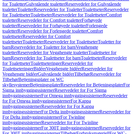
for Toaletter
Gulvstående toaletter
Reservedeler for Gulvstående
toaletter
Toaletter
Reservedeler for Toaletter
Toalettseter
Reservedeler
for Toalettseter
Toalettseter
Reservedeler for Toalettseter
Comfort
toaletter
Reservedeler for Comfort toaletter
Forhøyede
toaletter
Reservedeler for Forhøyede toaletter
Forlengede
toaletter
Reservedeler for Forlengede toaletter
Comfort
toalettseter
Reservedeler for Comfort
toalettseter
Toalettseter
Reservedeler for Toalettseter
Toaletter for
barn
Reservedeler for Toaletter for barn
Vegghengte
toaletter
Reservedeler for Vegghengte toaletter
Toalettseter for
barn
Reservedeler for Toalettseter for barn
Toalettseter
Reservedeler
for Toalettseter
Toalettseteringer
Reservedeler for
Toalettseteringer
Bidéer
Vegghengte bidéer
Reservedeler for
Vegghengte bidéer
Gulvstående bidéer
Tilbehør
Reservedeler for
Tilbehør
Betjeningsplater og WC
skyllesystemer
Betjeningsplater
Reservedeler for Betjeningsplater
For
Sigma innbyggingssisterner
Reservedeler for For Sigma
innbyggingssisterner
For Omega innbyggingssisterner
Reservedeler
for For Omega innbyggingssisterner
For Kappa
innbyggingssisterner
Reservedeler for For Kappa
innbyggingssisterner
For Delta innbyggingssisterner
Reservedeler for
For Delta innbyggingssisterner
For Twinline
innbyggingssisterner
Reservedeler for For Twinline
innbyggingssisterner
For 300T innbyggingssisterner
Reservedeler for
For 300T innbyggingssisterner
Tilbehør
Forbruksmateriell
For WC-