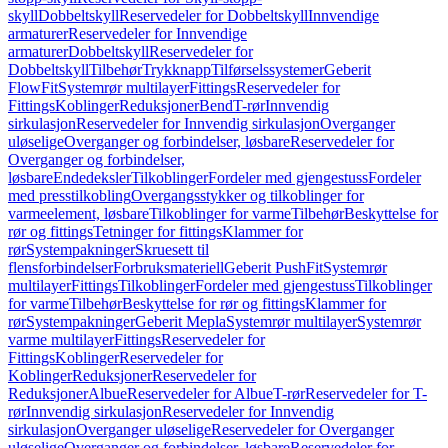
skyll
Dobbeltskyll
Reservedeler for Dobbeltskyll
Innvendige
armaturer
Reservedeler for Innvendige
armaturer
Dobbeltskyll
Reservedeler for
Dobbeltskyll
Tilbehør
Trykknapp
Tilførselssystemer
Geberit
FlowFit
Systemrør multilayer
Fittings
Reservedeler for
Fittings
Koblinger
Reduksjoner
Bend
T-rør
Innvendig
sirkulasjon
Reservedeler for Innvendig sirkulasjon
Overganger
uløselige
Overganger og forbindelser, løsbare
Reservedeler for
Overganger og forbindelser,
løsbare
Endedeksler
Tilkoblinger
Fordeler med gjengestuss
Fordeler
med presstilkobling
Overgangsstykker og tilkoblinger for
varmeelement, løsbare
Tilkoblinger for varme
Tilbehør
Beskyttelse for
rør og fittings
Tetninger for fittings
Klammer for
rør
Systempakninger
Skruesett til
flensforbindelser
Forbruksmateriell
Geberit PushFit
Systemrør
multilayer
Fittings
Tilkoblinger
Fordeler med gjengestuss
Tilkoblinger
for varme
Tilbehør
Beskyttelse for rør og fittings
Klammer for
rør
Systempakninger
Geberit Mepla
Systemrør multilayer
Systemrør
varme multilayer
Fittings
Reservedeler for
Fittings
Koblinger
Reservedeler for
Koblinger
Reduksjoner
Reservedeler for
Reduksjoner
Albue
Reservedeler for Albue
T-rør
Reservedeler for T-
rør
Innvendig sirkulasjon
Reservedeler for Innvendig
sirkulasjon
Overganger uløselige
Reservedeler for Overganger
uløselige
Overganger og forbindelser, løsbare
Reservedeler for