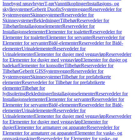
Innebygd røravbryter
T-rør
Vanntilkoplinger
Installasjons- og
skyllesystemer
Geberit Duofix
Systemvegger
Reservedeler for
Systemvegger
Skinnesystemer
Reservedeler for
Skinnesystemer
Bekledninger
Tilbehør
Reservedeler for
Tilbehør
Installasjonselementer
Reservedeler for
Installasjonselementer
Elementer for toaletter
Reservedeler for
Elementer for toaletter
Elementer for servanter
Reservedeler for
Elementer for servanter
Bidé-elementer
Reservedeler for Bidé-
elementer
Urinalelementer
Reservedeler for
Urinalelementer
Elementer for dusjer med veggavløp
Reservedeler
for Elementer for dusjer med veggavløp
Elementer for dusjer og
badekar
Elementer for konsoller
Tilbehør
Reservedeler for
Tilbehør
Geberit GIS
Systemvegger
Reservedeler for
Systemvegger
Skinnesystemer
Tilbehør for prefabrikerte
elementer
Reservedeler for Tilbehør for prefabrikerte
elementer
Tilbehør for
lydisolering
Bekledninger
Installasjonselementer
Reservedeler for
Installasjonselementer
Elementer for servanter
Reservedeler for
Elementer for servanter
Bidé-elementer
Reservedeler for Bidé-
elementer
Urinalelementer
Reservedeler for
Urinalelementer
Elementer for dusjer med veggavløp
Reservedeler
for Elementer for dusjer med veggavløp
Elementer for
dusjer
Elementer for armaturer og apparater
Reservedeler for
Elementer for armaturer og apparater
Elementer for vaske- og
oppvaskmaskiner
Reservedeler for Elementer for vaske- og