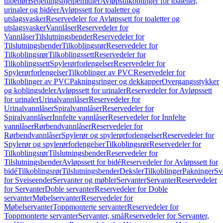
tilbehør
Betjeningshjelpemidler
Avløpstilkoblinger for toaletter,
urinaler og bidéer
Avløpssett for toaletter og
utslagsvasker
Reservedeler for Avløpssett for toaletter og
utslagsvasker
Vannlåser
Reservedeler for
Vannlåser
Tilslutningsbender
Reservedeler for
Tilslutningsbender
Tilkoblingsrør
Reservedeler for
Tilkoblingsrør
Tilkoblingssett
Reservedeler for
Tilkoblingssett
Spylerørforlengelser
Reservedeler for
Spylerørforlengelser
Tilkoblinger av PVC
Reservedeler for
Tilkoblinger av PVC
Pakningsringer og dekkapper
Overgangsstykker
og koblingsdeler
Avløpssett for urinaler
Reservedeler for Avløpssett
for urinaler
Urinalvannlåser
Reservedeler for
Urinalvannlåser
Spiralvannlåser
Reservedeler for
Spiralvannlåser
Innfelte vannlåser
Reservedeler for Innfelte
vannlåser
Rørbendvannlåser
Reservedeler for
Rørbendvannlåser
Spylerør og spylerørforlengelser
Reservedeler for
Spylerør og spylerørforlengelser
Tilkoblingsrør
Reservedeler for
Tilkoblingsrør
Tilslutningsbender
Reservedeler for
Tilslutningsbender
Avløpssett for bidé
Reservedeler for Avløpssett for
bidé
Tilkoblingsrør
Tilslutningsbender
Deksler
Tilkoblinger
Pakninger
Sv
for Sveiseender
Servanter og møbler
Servanter
Servanter
Reservedeler
for Servanter
Doble servanter
Reservedeler for Doble
servanter
Møbelservanter
Reservedeler for
Møbelservanter
Toppmonterte servanter
Reservedeler for
Toppmonterte servanter
Servanter, små
Reservedeler for Servanter,