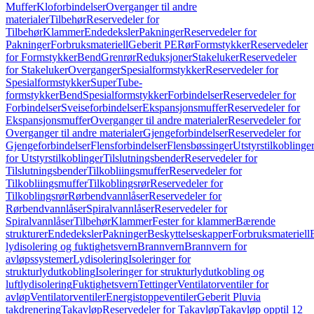
Muffer
Kloforbindelser
Overganger til andre
materialer
Tilbehør
Reservedeler for
Tilbehør
Klammer
Endedeksler
Pakninger
Reservedeler for
Pakninger
Forbruksmateriell
Geberit PE
Rør
Formstykker
Reservedeler
for Formstykker
Bend
Grenrør
Reduksjoner
Stakeluker
Reservedeler
for Stakeluker
Overganger
Spesialformstykker
Reservedeler for
Spesialformstykker
SuperTube-
formstykker
Bend
Spesialformstykker
Forbindelser
Reservedeler for
Forbindelser
Sveiseforbindelser
Ekspansjonsmuffer
Reservedeler for
Ekspansjonsmuffer
Overganger til andre materialer
Reservedeler for
Overganger til andre materialer
Gjengeforbindelser
Reservedeler for
Gjengeforbindelser
Flensforbindelser
Flensbøssinger
Utstyrstilkoblinge
for Utstyrstilkoblinger
Tilslutningsbender
Reservedeler for
Tilslutningsbender
Tilkobliingsmuffer
Reservedeler for
Tilkobliingsmuffer
Tilkoblingsrør
Reservedeler for
Tilkoblingsrør
Rørbendvannlåser
Reservedeler for
Rørbendvannlåser
Spiralvannlåser
Reservedeler for
Spiralvannlåser
Tilbehør
Klammer
Fester for klammer
Bærende
strukturer
Endedeksler
Pakninger
Beskyttelseskapper
Forbruksmateriell
lydisolering og fuktighetsvern
Brannvern
Brannvern for
avløpssystemer
Lydisolering
Isoleringer for
strukturlydutkobling
Isoleringer for strukturlydutkobling og
luftlydisolering
Fuktighetsvern
Tettinger
Ventilatorventiler for
avløp
Ventilatorventiler
Energistoppeventiler
Geberit Pluvia
takdrenering
Takavløp
Reservedeler for Takavløp
Takavløp opptil 12