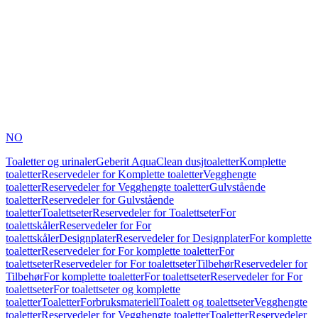
NO
Toaletter og urinaler
Geberit AquaClean dusjtoaletter
Komplette
toaletter
Reservedeler for Komplette toaletter
Vegghengte
toaletter
Reservedeler for Vegghengte toaletter
Gulvstående
toaletter
Reservedeler for Gulvstående
toaletter
Toalettseter
Reservedeler for Toalettseter
For
toalettskåler
Reservedeler for For
toalettskåler
Designplater
Reservedeler for Designplater
For komplette
toaletter
Reservedeler for For komplette toaletter
For
toalettseter
Reservedeler for For toalettseter
Tilbehør
Reservedeler for
Tilbehør
For komplette toaletter
For toalettseter
Reservedeler for For
toalettseter
For toalettseter og komplette
toaletter
Toaletter
Forbruksmateriell
Toalett og toalettseter
Vegghengte
toaletter
Reservedeler for Vegghengte toaletter
Toaletter
Reservedeler