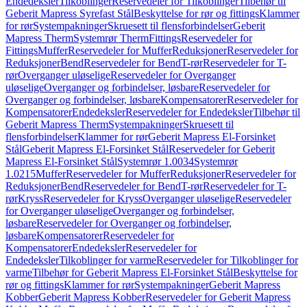
Endedeksler
Tilkoblinger
Reservedeler for Tilkoblinger
Tilbehør til
Geberit Mapress Syrefast Stål
Beskyttelse for rør og fittings
Klammer
for rør
Systempakninger
Skruesett til flensforbindelser
Geberit
Mapress Therm
Systemrør Therm
Fittings
Reservedeler for
Fittings
Muffer
Reservedeler for Muffer
Reduksjoner
Reservedeler for
Reduksjoner
Bend
Reservedeler for Bend
T-rør
Reservedeler for T-
rør
Overganger uløselige
Reservedeler for Overganger
uløselige
Overganger og forbindelser, løsbare
Reservedeler for
Overganger og forbindelser, løsbare
Kompensatorer
Reservedeler for
Kompensatorer
Endedeksler
Reservedeler for Endedeksler
Tilbehør til
Geberit Mapress Therm
Systempakninger
Skruesett til
flensforbindelser
Klammer for rør
Geberit Mapress El-Forsinket
Stål
Geberit Mapress El-Forsinket Stål
Reservedeler for Geberit
Mapress El-Forsinket Stål
Systemrør 1.0034
Systemrør
1.0215
Muffer
Reservedeler for Muffer
Reduksjoner
Reservedeler for
Reduksjoner
Bend
Reservedeler for Bend
T-rør
Reservedeler for T-
rør
Kryss
Reservedeler for Kryss
Overganger uløselige
Reservedeler
for Overganger uløselige
Overganger og forbindelser,
løsbare
Reservedeler for Overganger og forbindelser,
løsbare
Kompensatorer
Reservedeler for
Kompensatorer
Endedeksler
Reservedeler for
Endedeksler
Tilkoblinger for varme
Reservedeler for Tilkoblinger for
varme
Tilbehør for Geberit Mapress El-Forsinket Stål
Beskyttelse for
rør og fittings
Klammer for rør
Systempakninger
Geberit Mapress
Kobber
Geberit Mapress Kobber
Reservedeler for Geberit Mapress