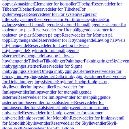
oppvaskmaskiner
Elementer for konsoller
Tilbehør
Reservedeler for
Tilbehør
Tilbehør
Reservedeler for Tilbehør
For
systemvegger
Reservedeler for For systemvegger
For
tilførselssystemer
Reservedeler for For tilførselssystemer
For
avløpssystemer
Utenpåliggende sisterner
Utenpåliggende sisterner for
toaletter, av plast
Reservedeler for Utenpåliggende sisterner for
toaletter, av plast
Montert på topp
Reservedeler for Montert på
topp
Høythengende
Reservedeler for Høythengende
Lavt og halvveis
høythengende
Reservedeler for Lavt og halvveis
høythengende
Spylerør for utenpåliggende
sisterner
Høythengende
Lavt og halvveis
høythengende
Tilbehør
Tilkoblinger
Pakninger
Pakningsringer
Skylleven
innbyggingssisterner
Reservedeler for Sigma
innbyggingssisterner
Omega innbyggingssisterner
Reservedeler for
Omega innbyggingssisterner
Delta innbyggingssisterner
Reservedeler
for Delta innbyggingssisterner
Spylerør
Tilbehør
Innløps- og
skylleventiler
Innløpsventiler
Reservedeler for
Innløpsventiler
Innløpsventiler for utenpåliggende
sisterner
Reservedeler for Innløpsventiler for utenpåliggende
sisterner
Innløpsventiler for skålsisterner
Reservedeler for
Innløpsventiler for skålsisterner
Innløpsventiler for sisterner
universelle
Reservedeler for Innløpsventiler for sisterner
universelle
Innløpsventil for Monolith
Reservedeler for Innløpsventil
for Monolith
Skylleventiler
Reservedeler for Skylleventiler
Skyll-
stopp-skyll
Reservedeler for Skyll-stopp-