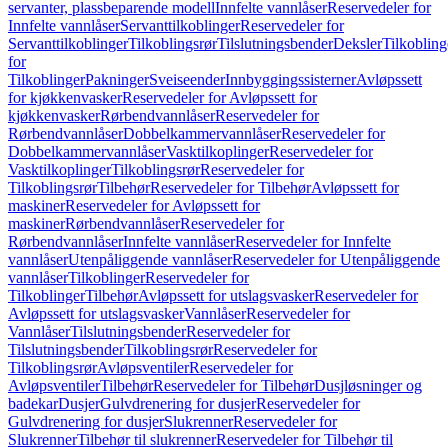
servanter, plassbeparende modell
Innfelte vannlåser
Reservedeler for
Innfelte vannlåser
Servanttilkoblinger
Reservedeler for
Servanttilkoblinger
Tilkoblingsrør
Tilslutningsbender
Deksler
Tilkobling
for
Tilkoblinger
Pakninger
Sveiseender
Innbyggingssisterner
Avløpssett
for kjøkkenvasker
Reservedeler for Avløpssett for
kjøkkenvasker
Rørbendvannlåser
Reservedeler for
Rørbendvannlåser
Dobbelkammervannlåser
Reservedeler for
Dobbelkammervannlåser
Vasktilkoplinger
Reservedeler for
Vasktilkoplinger
Tilkoblingsrør
Reservedeler for
Tilkoblingsrør
Tilbehør
Reservedeler for Tilbehør
Avløpssett for
maskiner
Reservedeler for Avløpssett for
maskiner
Rørbendvannlåser
Reservedeler for
Rørbendvannlåser
Innfelte vannlåser
Reservedeler for Innfelte
vannlåser
Utenpåliggende vannlåser
Reservedeler for Utenpåliggende
vannlåser
Tilkoblinger
Reservedeler for
Tilkoblinger
Tilbehør
Avløpssett for utslagsvasker
Reservedeler for
Avløpssett for utslagsvasker
Vannlåser
Reservedeler for
Vannlåser
Tilslutningsbender
Reservedeler for
Tilslutningsbender
Tilkoblingsrør
Reservedeler for
Tilkoblingsrør
Avløpsventiler
Reservedeler for
Avløpsventiler
Tilbehør
Reservedeler for Tilbehør
Dusjløsninger og
badekar
Dusjer
Gulvdrenering for dusjer
Reservedeler for
Gulvdrenering for dusjer
Slukrenner
Reservedeler for
Slukrenner
Tilbehør til slukrenner
Reservedeler for Tilbehør til