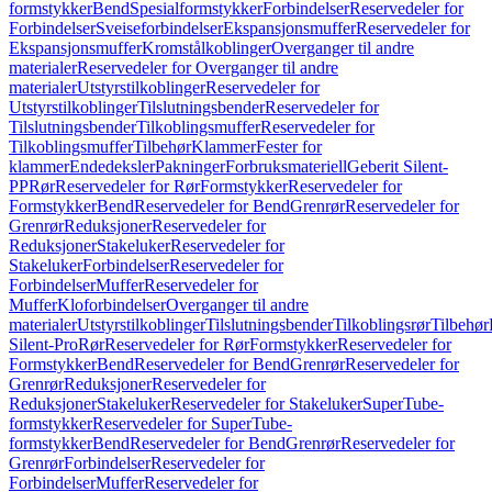
formstykker
Bend
Spesialformstykker
Forbindelser
Reservedeler for
Forbindelser
Sveiseforbindelser
Ekspansjonsmuffer
Reservedeler for
Ekspansjonsmuffer
Kromstålkoblinger
Overganger til andre
materialer
Reservedeler for Overganger til andre
materialer
Utstyrstilkoblinger
Reservedeler for
Utstyrstilkoblinger
Tilslutningsbender
Reservedeler for
Tilslutningsbender
Tilkoblingsmuffer
Reservedeler for
Tilkoblingsmuffer
Tilbehør
Klammer
Fester for
klammer
Endedeksler
Pakninger
Forbruksmateriell
Geberit Silent-
PP
Rør
Reservedeler for Rør
Formstykker
Reservedeler for
Formstykker
Bend
Reservedeler for Bend
Grenrør
Reservedeler for
Grenrør
Reduksjoner
Reservedeler for
Reduksjoner
Stakeluker
Reservedeler for
Stakeluker
Forbindelser
Reservedeler for
Forbindelser
Muffer
Reservedeler for
Muffer
Kloforbindelser
Overganger til andre
materialer
Utstyrstilkoblinger
Tilslutningsbender
Tilkoblingsrør
Tilbehør
Silent-Pro
Rør
Reservedeler for Rør
Formstykker
Reservedeler for
Formstykker
Bend
Reservedeler for Bend
Grenrør
Reservedeler for
Grenrør
Reduksjoner
Reservedeler for
Reduksjoner
Stakeluker
Reservedeler for Stakeluker
SuperTube-
formstykker
Reservedeler for SuperTube-
formstykker
Bend
Reservedeler for Bend
Grenrør
Reservedeler for
Grenrør
Forbindelser
Reservedeler for
Forbindelser
Muffer
Reservedeler for