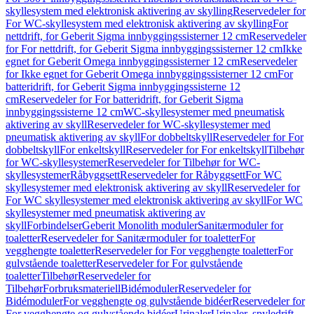
skyllesystem med elektronisk aktivering av skylling
Reservedeler for
For WC-skyllesystem med elektronisk aktivering av skylling
For
nettdrift, for Geberit Sigma innbyggingssisterner 12 cm
Reservedeler
for For nettdrift, for Geberit Sigma innbyggingssisterner 12 cm
Ikke
egnet for Geberit Omega innbyggingssisterner 12 cm
Reservedeler
for Ikke egnet for Geberit Omega innbyggingssisterner 12 cm
For
batteridrift, for Geberit Sigma innbyggingssisterne 12
cm
Reservedeler for For batteridrift, for Geberit Sigma
innbyggingssisterne 12 cm
WC-skyllesystemer med pneumatisk
aktivering av skyll
Reservedeler for WC-skyllesystemer med
pneumatisk aktivering av skyll
For dobbeltskyll
Reservedeler for For
dobbeltskyll
For enkeltskyll
Reservedeler for For enkeltskyll
Tilbehør
for WC-skyllesystemer
Reservedeler for Tilbehør for WC-
skyllesystemer
Råbyggsett
Reservedeler for Råbyggsett
For WC
skyllesystemer med elektronisk aktivering av skyll
Reservedeler for
For WC skyllesystemer med elektronisk aktivering av skyll
For WC
skyllesystemer med pneumatisk aktivering av
skyll
Forbindelser
Geberit Monolith moduler
Sanitærmoduler for
toaletter
Reservedeler for Sanitærmoduler for toaletter
For
vegghengte toaletter
Reservedeler for For vegghengte toaletter
For
gulvstående toaletter
Reservedeler for For gulvstående
toaletter
Tilbehør
Reservedeler for
Tilbehør
Forbruksmateriell
Bidémoduler
Reservedeler for
Bidémoduler
For vegghengte og gulvstående bidéer
Reservedeler for
For vegghengte og gulvstående bidéer
Urinaler
Urinaler, spyledrift,