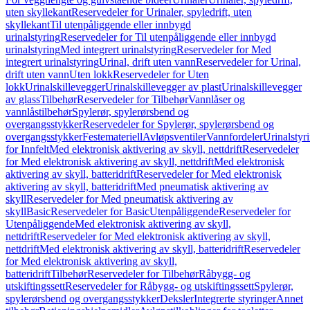
uten skyllekant
Reservedeler for Urinaler, spyledrift, uten
skyllekant
Til utenpåliggende eller innbygd
urinalstyring
Reservedeler for Til utenpåliggende eller innbygd
urinalstyring
Med integrert urinalstyring
Reservedeler for Med
integrert urinalstyring
Urinal, drift uten vann
Reservedeler for Urinal,
drift uten vann
Uten lokk
Reservedeler for Uten
lokk
Urinalskillevegger
Urinalskillevegger av plast
Urinalskillevegger
av glass
Tilbehør
Reservedeler for Tilbehør
Vannlåser og
vannlåstilbehør
Spylerør, spylerørsbend og
overgangsstykker
Reservedeler for Spylerør, spylerørsbend og
overgangsstykker
Festemateriell
Avløpsventiler
Vannfordeler
Urinalstyr
for Innfelt
Med elektronisk aktivering av skyll, nettdrift
Reservedeler
for Med elektronisk aktivering av skyll, nettdrift
Med elektronisk
aktivering av skyll, batteridrift
Reservedeler for Med elektronisk
aktivering av skyll, batteridrift
Med pneumatisk aktivering av
skyll
Reservedeler for Med pneumatisk aktivering av
skyll
Basic
Reservedeler for Basic
Utenpåliggende
Reservedeler for
Utenpåliggende
Med elektronisk aktivering av skyll,
nettdrift
Reservedeler for Med elektronisk aktivering av skyll,
nettdrift
Med elektronisk aktivering av skyll, batteridrift
Reservedeler
for Med elektronisk aktivering av skyll,
batteridrift
Tilbehør
Reservedeler for Tilbehør
Råbygg- og
utskiftingssett
Reservedeler for Råbygg- og utskiftingssett
Spylerør,
spylerørsbend og overgangsstykker
Deksler
Integrerte styringer
Annet