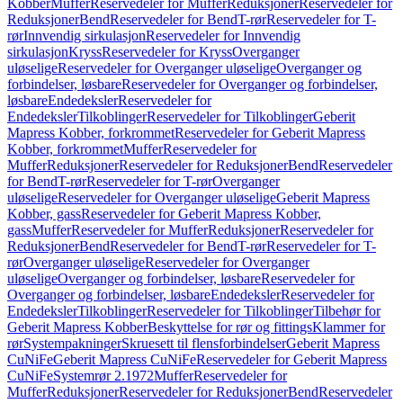
Kobber
Muffer
Reservedeler for Muffer
Reduksjoner
Reservedeler for
Reduksjoner
Bend
Reservedeler for Bend
T-rør
Reservedeler for T-
rør
Innvendig sirkulasjon
Reservedeler for Innvendig
sirkulasjon
Kryss
Reservedeler for Kryss
Overganger
uløselige
Reservedeler for Overganger uløselige
Overganger og
forbindelser, løsbare
Reservedeler for Overganger og forbindelser,
løsbare
Endedeksler
Reservedeler for
Endedeksler
Tilkoblinger
Reservedeler for Tilkoblinger
Geberit
Mapress Kobber, forkrommet
Reservedeler for Geberit Mapress
Kobber, forkrommet
Muffer
Reservedeler for
Muffer
Reduksjoner
Reservedeler for Reduksjoner
Bend
Reservedeler
for Bend
T-rør
Reservedeler for T-rør
Overganger
uløselige
Reservedeler for Overganger uløselige
Geberit Mapress
Kobber, gass
Reservedeler for Geberit Mapress Kobber,
gass
Muffer
Reservedeler for Muffer
Reduksjoner
Reservedeler for
Reduksjoner
Bend
Reservedeler for Bend
T-rør
Reservedeler for T-
rør
Overganger uløselige
Reservedeler for Overganger
uløselige
Overganger og forbindelser, løsbare
Reservedeler for
Overganger og forbindelser, løsbare
Endedeksler
Reservedeler for
Endedeksler
Tilkoblinger
Reservedeler for Tilkoblinger
Tilbehør for
Geberit Mapress Kobber
Beskyttelse for rør og fittings
Klammer for
rør
Systempakninger
Skruesett til flensforbindelser
Geberit Mapress
CuNiFe
Geberit Mapress CuNiFe
Reservedeler for Geberit Mapress
CuNiFe
Systemrør 2.1972
Muffer
Reservedeler for
Muffer
Reduksjoner
Reservedeler for Reduksjoner
Bend
Reservedeler