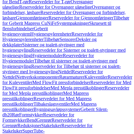
for Bend
T-rør
Reservedeler for T-rør
Overganger
uløselige
Reservedeler for Overganger uløselige
Overganger og
forbindelser, løsbare
Reservedeler for Overganger og forbindelser,
løsbare
Gjennomføringer
Reservedeler for Gjennomføringer
Tilbehør
for Geberit Mapress CuNiFe
Systempakninger
Skruesett til
flensforbindelser
Geberit
hygienesystem
Hygienespylerenheter
Reservedeler for
Hygienespylerenheter
Tilbehør
Sensorer
Deksler og
dekkplater
Sisterner og toalett-styringer med
hygienespyling
Reservedeler for Sisterner og toalett-styringer med
hygienespyling
Hygienemoduler
Reservedeler for
Hygienemoduler
Tilbehør til sisterner og toalett-styringer med
hygienespyling
Reservedeler for Tilbehør til sisterner og toalett-
styringer med hygienespyling
Nettdel
Reservedeler for
Nettdel
Nettverkskomponenter
Rørarmaturer
Kuleventiler
Reservedeler
for Kuleventiler
Med FlowFit pressforbindelser
Reservedeler for Med
FlowFit pressforbindelser
Med Mepla presstilkoblinger
Reservedeler
for Med Mepla presstilkoblinger
Med Mapress
presstilkoblinger
Reservedeler for Med Mapress
presstilkoblinger
Tilbakeslagsventiler
Med Mapress
presstilkoblinger
Bygningsavløpssystemer
Geberit Silent-
db20
Rør
Formstykker
Reservedeler for
Formstykker
Bend
Grenrør
Reservedeler for
Grenrør
Reduksjoner
Stakeluker
Reservedeler for
Stakeluker
SuperTube-