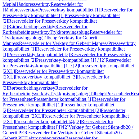
Mepla
Håndpressverktøy
Reservedeler for
Håndpressverktøy
Presseverktøy kompatibilitet [1]
Reservedeler for
Presseverktøy kompatibilitet [1]
Presseverktøy kompatibilitet
[2]
Reservedeler for Presseverktøy kompatibilitet
[2]
Rørbearbeidingsverktøy
Reservedeler for
Rørbearbeidingsverktøy
Trykkprøvingsplugg
Reservedeler for
Trykkprøvingsplugg
Tilbehør
Verktøy for Geberit
Mapress
Reservedeler for Verktøy for Geberit Mapress
Presseverktøy
kompatibilitet [1]
Reservedeler for Presseverktøy kompatibilitet
[1]
Presseverktøy kompatibilitet [2]
Reservedeler for Presseverktøy
kompatibilitet [2]
Pressverktøy-kompatibilitet [1] / [2]
Reservedeler
for Pressverktøy-kompatibilitet [1] / [2]
Presseverktøy kompatibilitet
[2XL]
Reservedeler for Presseverktøy kompatibilitet
[2XL]
Presseverktøy kompatibilitet [3]
Reservedeler for
Presseverktøy kompatibilitet
[3]
Rørbearbeidingsverktøy
Reservedeler for
Rørbearbeidingsverktøy
Trykkprøvingsplugg
Tilbehør
Pressenheter
Res
for Pressenheter
Pressenheter kompatibilitet [1]
Reservedeler for
Pressenheter kompatibilitet [1]
Pressenheter kompatibilitet
[2]
Reservedeler for Pressenheter kompatibilitet [2]
Pressenheter
kompatibilitet [2XL]
Reservedeler for Pressenheter kompatibilitet
[2XL]
Pressenheter kompatibilitet [4]/[2]
Reservedeler for
Pressenheter kompatibilitet [4]/[2]
Verktøy for Geberit Silent-db20 /
Geberit PE
Reservedeler for Verktøy for Geberit Silent-db20 /
Geberit PE
Elektrosveiseverktøy
Reservedeler for