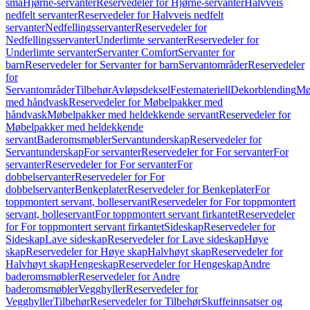
små
Hjørne-servanter
Reservedeler for Hjørne-servanter
Halvveis
nedfelt servanter
Reservedeler for Halvveis nedfelt
servanter
Nedfellingsservanter
Reservedeler for
Nedfellingsservanter
Underlimte servanter
Reservedeler for
Underlimte servanter
Servanter Comfort
Servanter for
barn
Reservedeler for Servanter for barn
Servantområder
Reservedeler
for
Servantområder
Tilbehør
Avløpsdeksel
Festemateriell
Dekorblending
Mø
med håndvask
Reservedeler for Møbelpakker med
håndvask
Møbelpakker med heldekkende servant
Reservedeler for
Møbelpakker med heldekkende
servant
Baderomsmøbler
Servantunderskap
Reservedeler for
Servantunderskap
For servanter
Reservedeler for For servanter
For
servanter
Reservedeler for For servanter
For
dobbelservanter
Reservedeler for For
dobbelservanter
Benkeplater
Reservedeler for Benkeplater
For
toppmontert servant, bolleservant
Reservedeler for For toppmontert
servant, bolleservant
For toppmontert servant firkantet
Reservedeler
for For toppmontert servant firkantet
Sideskap
Reservedeler for
Sideskap
Lave sideskap
Reservedeler for Lave sideskap
Høye
skap
Reservedeler for Høye skap
Halvhøyt skap
Reservedeler for
Halvhøyt skap
Hengeskap
Reservedeler for Hengeskap
Andre
baderomsmøbler
Reservedeler for Andre
baderomsmøbler
Vegghyller
Reservedeler for
Vegghyller
Tilbehør
Reservedeler for Tilbehør
Skuffeinnsatser og