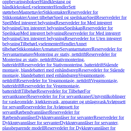
oppbevaringsbokser
Håndklestang og
håndklekroker
Lyselementer
Hendler
Sett
støtteben
Magnettavler
Stikkontakter
Reservedeler for
Stikkontakter
Annet tilbehør
Speil og speilskap
Speil
Reservedeler for
Speil
Med integrert belysning
Reservedeler for Med integrert
belysning
Uten integrert belysning
Speilskap
Reservedeler for
Speilskap
Med integrert belysning
Reservedeler for Med integrert
belysning
Uten integrert belysning
Reservedeler for Uten integrert
belysning
Tilbehør
Lyselementer
Hendler
Annet
tilbehør
Stikkontakter
Armaturer
Servantarmaturer
Reservedeler for
Servantarmaturer
Montering av stativ, nettdrift
Reservedeler for
Montering av stativ, nettdrift
Stativmontering,
batteridrift
Reservedeler for Stativmontering, batteridrift
Stående
montasje, blandebatteri med enhåndsgrep
Reservedeler for Stående
montasje, blandebatteri med enhåndsgrep
Veggmontasje,
nettdrift
Reservedeler for Veggmontasje, nettdrift
Veggmontasje,
batteridrift
Reservedeler for Veggmontasje,
batteridrift
Tilbehør
Reservedeler for Tilbehør
For
servantkraner
Reservedeler for For servantkraner
Utstyrstilkoblinger
for vaskeområde, kjøkkenvask, apparater og utslagsvask
Avløpssett
for servant
Reservedeler for Avløpssett for
servant
Rørbendvannlåser
Reservedeler for
Rørbendvannlåser
Dykkrørvannlåser for servanter
Reservedeler for
Dykkrørvannlåser for servanter
Dykkrørvannlåser for servanter,
plassbeparende modell
Reservedeler for Dykkrørvannlåser for