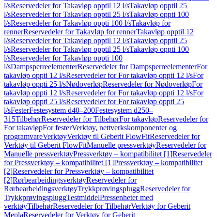
l/s
Reservedeler for Takavløp opptil 12 l/s
Takavløp opptil 25
l/s
Reservedeler for Takavløp opptil 25 l/s
Takavløp oppti 100
l/s
Reservedeler for Takavløp oppti 100 l/s
Takavløp for
renner
Reservedeler for Takavløp for renner
Takavløp opptil 12
l/s
Reservedeler for Takavløp opptil 12 l/s
Takavløp opptil 25
l/s
Reservedeler for Takavløp opptil 25 l/s
Takavløp oppti 100
l/s
Reservedeler for Takavløp oppti 100
l/s
Dampsperreelementer
Reservedeler for Dampsperreelementer
For
takavløp oppti 12 l/s
Reservedeler for For takavløp oppti 12 l/s
For
takavløp oppti 25 l/s
Nødoverløp
Reservedeler for Nødoverløp
For
takavløp oppti 12 l/s
Reservedeler for For takavløp oppti 12 l/s
For
takavløp oppti 25 l/s
Reservedeler for For takavløp oppti 25
l/s
Fester
Festesystem d40–200
Festesystem d250–
315
Tilbehør
Reservedeler for Tilbehør
For takavløp
Reservedeler for
For takavløp
For fester
Verktøy, nettverkskomponenter og
programvare
Verktøy
Verktøy til Geberit FlowFit
Reservedeler for
Verktøy til Geberit FlowFit
Manuelle pressverktøy
Reservedeler for
Manuelle pressverktøy
Pressverktøy – kompatibilitet [1]
Reservedeler
for Pressverktøy – kompatibilitet [1]
Pressverktøy – kompatibilitet
[2]
Reservedeler for Pressverktøy – kompatibilitet
[2]
Rørbearbeidingsverktøy
Reservedeler for
Rørbearbeidingsverktøy
Trykkprøvingsplugg
Reservedeler for
Trykkprøvingsplugg
Testmiddel
Pressenheter med
verktøy
Tilbehør
Reservedeler for Tilbehør
Verktøy for Geberit
Mepla
Reservedeler for Verktøy for Geberit