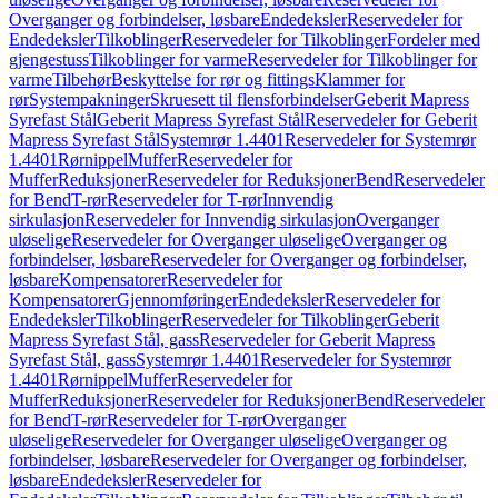
Overganger og forbindelser, løsbare
Endedeksler
Reservedeler for
Endedeksler
Tilkoblinger
Reservedeler for Tilkoblinger
Fordeler med
gjengestuss
Tilkoblinger for varme
Reservedeler for Tilkoblinger for
varme
Tilbehør
Beskyttelse for rør og fittings
Klammer for
rør
Systempakninger
Skruesett til flensforbindelser
Geberit Mapress
Syrefast Stål
Geberit Mapress Syrefast Stål
Reservedeler for Geberit
Mapress Syrefast Stål
Systemrør 1.4401
Reservedeler for Systemrør
1.4401
Rørnippel
Muffer
Reservedeler for
Muffer
Reduksjoner
Reservedeler for Reduksjoner
Bend
Reservedeler
for Bend
T-rør
Reservedeler for T-rør
Innvendig
sirkulasjon
Reservedeler for Innvendig sirkulasjon
Overganger
uløselige
Reservedeler for Overganger uløselige
Overganger og
forbindelser, løsbare
Reservedeler for Overganger og forbindelser,
løsbare
Kompensatorer
Reservedeler for
Kompensatorer
Gjennomføringer
Endedeksler
Reservedeler for
Endedeksler
Tilkoblinger
Reservedeler for Tilkoblinger
Geberit
Mapress Syrefast Stål, gass
Reservedeler for Geberit Mapress
Syrefast Stål, gass
Systemrør 1.4401
Reservedeler for Systemrør
1.4401
Rørnippel
Muffer
Reservedeler for
Muffer
Reduksjoner
Reservedeler for Reduksjoner
Bend
Reservedeler
for Bend
T-rør
Reservedeler for T-rør
Overganger
uløselige
Reservedeler for Overganger uløselige
Overganger og
forbindelser, løsbare
Reservedeler for Overganger og forbindelser,
løsbare
Endedeksler
Reservedeler for