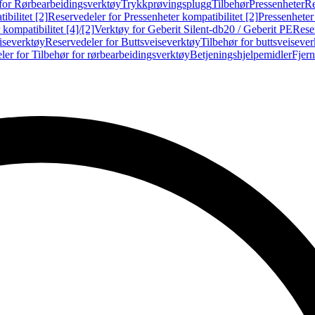
for Rørbearbeidingsverktøy
Trykkprøvingsplugg
Tilbehør
Pressenheter
Re
ibilitet [2]
Reservedeler for Pressenheter kompatibilitet [2]
Pressenheter
kompatibilitet [4]/[2]
Verktøy for Geberit Silent-db20 / Geberit PE
Reser
iseverktøy
Reservedeler for Buttsveiseverktøy
Tilbehør for buttsveiseve
ler for Tilbehør for rørbearbeidingsverktøy
Betjeningshjelpemidler
Fjern