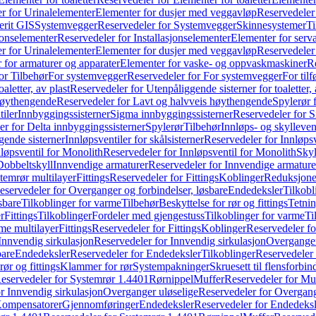
r for Urinalelementer
Elementer for dusjer med veggavløp
Reservedeler
rit GIS
Systemvegger
Reservedeler for Systemvegger
Skinnesystemer
Ti
jonselementer
Reservedeler for Installasjonselementer
Elementer for serv
r for Urinalelementer
Elementer for dusjer med veggavløp
Reservedeler
 for armaturer og apparater
Elementer for vaske- og oppvaskmaskiner
R
or Tilbehør
For systemvegger
Reservedeler for For systemvegger
For til
aletter, av plast
Reservedeler for Utenpåliggende sisterner for toaletter, 
høythengende
Reservedeler for Lavt og halvveis høythengende
Spylerør 
tiler
Innbyggingssisterner
Sigma innbyggingssisterner
Reservedeler for 
er for Delta innbyggingssisterner
Spylerør
Tilbehør
Innløps- og skylleven
gende sisterner
Innløpsventiler for skålsisterner
Reservedeler for Innløpsve
løpsventil for Monolith
Reservedeler for Innløpsventil for Monolith
Skyl
Dobbeltskyll
Innvendige armaturer
Reservedeler for Innvendige armature
temrør multilayer
Fittings
Reservedeler for Fittings
Koblinger
Reduksjone
eservedeler for Overganger og forbindelser, løsbare
Endedeksler
Tilkobl
sbare
Tilkoblinger for varme
Tilbehør
Beskyttelse for rør og fittings
Tetnin
r
Fittings
Tilkoblinger
Fordeler med gjengestuss
Tilkoblinger for varme
Ti
me multilayer
Fittings
Reservedeler for Fittings
Koblinger
Reservedeler f
Innvendig sirkulasjon
Reservedeler for Innvendig sirkulasjon
Overganger
bare
Endedeksler
Reservedeler for Endedeksler
Tilkoblinger
Reservedeler 
rør og fittings
Klammer for rør
Systempakninger
Skruesett til flensforbin
eservedeler for Systemrør 1.4401
Rørnippel
Muffer
Reservedeler for Mu
r Innvendig sirkulasjon
Overganger uløselige
Reservedeler for Overgang
Kompensatorer
Gjennomføringer
Endedeksler
Reservedeler for Endedeksl