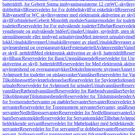
batteridrift, for Geberit Sigma innbyggingssisterne 12 cm
WC-skyllesys
dobbeltskyll
Reservedeler for For dobbeltskyll
For enkeltskyll
Reservede
Råbyggsett
For WC skyllesystemer med elektronisk aktivering av skyl
skyll
Forbindelser
Geberit Monolith moduler
Sanitærmoduler for toalett
toaletter
Reservedeler for For gulvstående toaletter
Tilbehør
Reservedele
vegghengte og gulvstående bidéer
Urinaler
Urinaler, spyledrift, uten s
utenpåliggende eller innbygd urinalstyring
Med integrert urinalstyring
lokk
Urinalskillevegger
Urinalskillevegger av plast
Urinalskillevegger a
spylerørsbend og overgangsstykker
Festemateriell
Avløpsventiler
Vannf
av skyll, nettdrift
Med elektronisk aktivering av skyll, batteridrift
Reserv
skyll
Basic
Reservedeler for Basic
Utenpåliggende
Reservedeler for Ut
aktivering av skyll, batteridrift
Reservedeler for Med elektronisk aktiveri
spylerørsbend og overgangsstykker
Deksler
Integrerte styringer
Annet t
Avløpssett for toaletter og utslagsvasker
Vannlåser
Reservedeler for Va
Tilkoblingssett
Spylerørforlengelser
Reservedeler for Spylerørforlengel
urinaler
Reservedeler for Avløpssett for urinaler
Urinalvannlåser
Reserv
vannlåser
Rørbendvannlåser
Reservedeler for Rørbendvannlåser
Spyler
Tilkoblingsrør
Tilslutningsbender
Reservedeler for Tilslutningsbender
A
for Sveiseender
Servanter og møbler
Servanter
Servanter
Reservedeler f
servanter
Reservedeler for Toppmonterte servanter
Servanter, små
Reser
servanter
Nedfellingsservanter
Reservedeler for Nedfellingsservanter
Un
barn
Servantområder
Reservedeler for Servantområder
Tilbehør
Avløpsd
heldekkende servant
Reservedeler for Møbelpakker med heldekkende 
servanter
Reservedeler for For servanter
For dobbelservanter
Reservedel
servant, bolleservant
For toppmontert servant firkantet
Reservedeler for