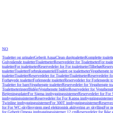
NO
Toaletter og urinaler
Geberit AquaClean dusjtoaletter
Komplette toalett
Gulvstående toaletter
Toalettseter
Reservedeler for Toalettseter
For toale
toaletter
For toalettseter
Reservedeler for For toalettseter
Tilbehør
Reserv
toaletter
Toaletter
Forbruksmateriell
Toalett og toalettseter
Vegghengte to
toaletter
Toaletter
Reservedeler for Toaletter
Toalettseter
Reservedeler for
Forhøyede toaletter
Forlengede toaletter
Reservedeler for Forlengede to
Toaletter for barn
Vegghengte toaletter
Reservedeler for Vegghengte toa
Toalettseteringer
Bidéer
Vegghengte bidéer
Reservedeler for Vegghengt
Betjeningsplater
For Sigma innbyggingssisterner
Reservedeler for For 
innbyggingssisterner
Reservedeler for For Kappa innbyggingssisterner
Twinline innbyggingssisterner
For 300T innbyggingssisterner
Reserved
for For WC-skyllesystem med elektronisk aktivering av skylling
For n
for Geberit Omega innbyggingssisterner 12 cm
Reservedeler for Ikke