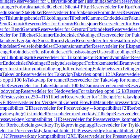
blinger
Reservedeler for Utstyrstilkoblinger
Tilslutningsbender
Reservedel
kninger
Forbruksmateriell
Geberit Silent-PP
Rør
Reservedeler for Rør
For
Reduksjoner
Stakeluker
Reservedeler for Stakeluker
Forbindelser
Reserved
ger
Tilslutningsbender
Tilkoblingsrør
Tilbehør
Klammer
Endedeksler
Pakni
 Bend
Grenrør
Reservedeler for Grenrør
Reduksjoner
Reservedeler for Re
er for Bend
Grenrør
Reservedeler for Grenrør
Forbindelser
Reservedeler f
deler for Tilbehør
Klammer
Endedeksler
Pakninger
Reservedeler for Pak
akeluker
Overganger
Spesialformstykker
Reservedeler for Spesialformsty
bindelser
Sveiseforbindelser
Ekspansjonsmuffer
Reservedeler for Ekspa
jengeforbindelser
Flensforbindelser
Flensbøssinger
Utstyrstilkoblinger
Res
fer
Tilkoblingsrør
Reservedeler for Tilkoblingsrør
Rørbendvannlåser
Rese
er
Endedeksler
Pakninger
Beskyttelseskapper
Forbruksmateriell
Brannvern,
nger for strukturlydutkobling og luftlydisolering
Fuktighetsvern
Tettinger
ng
Takavløp
Reservedeler for Takavløp
Takavløp opptil 12 l/s
Reservedeler
 oppti 100 l/s
Takavløp for renner
Reservedeler for Takavløp for renner
 l/s
Reservedeler for Takavløp oppti 100 l/s
Dampsperreelementer
Reserv
ødoverløp
Reservedeler for Nødoverløp
For takavløp oppti 12 l/s
Reserve
00
Festesystem d250–315
Tilbehør
Reservedeler for Tilbehør
For takavløp
wFit
Reservedeler for Verktøy til Geberit FlowFit
Manuelle pressverktøy
mpatibilitet [2]
Reservedeler for Pressverktøy – kompatibilitet [2]
Rørbe
røvingsplugg
Testmiddel
Pressenheter med verktøy
Tilbehør
Reservedeler 
resseverktøy kompatibilitet [1]
Reservedeler for Presseverktøy kompatibil
for Rørbearbeidingsverktøy
Trykkprøvingsplugg
Reservedeler for Tryk
ler for Presseverktøy kompatibilitet [1]
Presseverktøy kompatibilitet [2]
/ [2]
Presseverktøy kompatibilitet [2XL]
Reservedeler for Presseverktøy