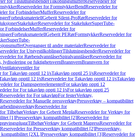
er for Tilslutningsbender
Tilkoblingsmuffer
Reservedeler for
mstykker
Reservedeler for Formstykker
Bend
Reservedeler for
eler for Forbindelser
Muffer
Reservedeler for
nger
Forbruksmateriell
Geberit Silent-Pro
Rør
Reservedeler for
duksjoner
Stakeluker
Reservedeler for Stakeluker
SuperTube-
or Forbindelser
Muffer
Reservedeler for
ninger
Forbruksmateriell
Geberit PE
Rør
Formstykker
Reservedeler for
kker
SuperTube-
nsjonsmuffer
Overganger til andre materialer
Reservedeler for
ervedeler for Utstyrstilkoblinger
Tilslutningsbender
Reservedeler for
rvedeler for Rørbendvannlåser
Spiralvannlåser
Reservedeler for
 lydisolering og fuktighetsvern
Brannvern
Brannvern for
Ventilatorventiler for
 for Takavløp opptil 12 l/s
Takavløp opptil 25 l/s
Reservedeler for
Takavløp opptil 12 l/s
Reservedeler for Takavløp opptil 12 l/s
Takavløp
edeler for Dampsperreelementer
For takavløp oppti 12
deler for For takavløp oppti 12 l/s
For takavløp oppti 25
Reservedeler for For takavløp
For fester
Verktøy,
Reservedeler for Manuelle pressverktøy
Pressverktøy – kompatibilitet
arbeidingsverktøy
Reservedeler for
for Tilbehør
Verktøy for Geberit Mepla
Reservedeler for Verktøy for
itet [1]
Presseverktøy kompatibilitet [2]
Reservedeler for
kprøvingsplugg
Tilbehør
Verktøy for Geberit Mapress
Reservedeler for
Reservedeler for Presseverktøy kompatibilitet [2]
Pressverktøy-
 kompatibilitet [2XL]
Presseverktøy kompatibilitet [3]
Reservedeler for