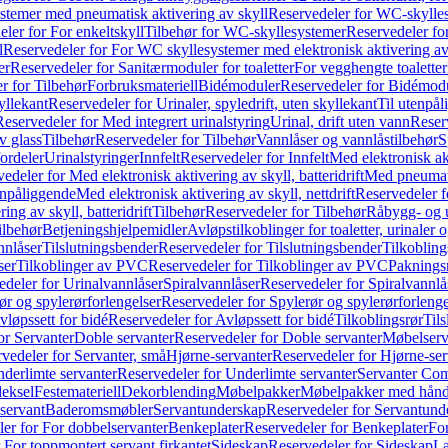
temer med pneumatisk aktivering av skyll
Reservedeler for WC-skylles
ler for For enkeltskyll
Tilbehør for WC-skyllesystemer
Reservedeler fo
l
Reservedeler for For WC skyllesystemer med elektronisk aktivering av
er
Reservedeler for Sanitærmoduler for toaletter
For vegghengte toaletter
r for Tilbehør
Forbruksmateriell
Bidémoduler
Reservedeler for Bidémod
kyllekant
Reservedeler for Urinaler, spyledrift, uten skyllekant
Til utenpål
Reservedeler for Med integrert urinalstyring
Urinal, drift uten vann
Reserv
v glass
Tilbehør
Reservedeler for Tilbehør
Vannlåser og vannlåstilbehør
S
ordeler
Urinalstyringer
Innfelt
Reservedeler for Innfelt
Med elektronisk akt
edeler for Med elektronisk aktivering av skyll, batteridrift
Med pneumati
enpåliggende
Med elektronisk aktivering av skyll, nettdrift
Reservedeler fo
ng av skyll, batteridrift
Tilbehør
Reservedeler for Tilbehør
Råbygg- og u
ilbehør
Betjeningshjelpemidler
Avløpstilkoblinger for toaletter, urinaler 
nnlåser
Tilslutningsbender
Reservedeler for Tilslutningsbender
Tilkobling
ser
Tilkoblinger av PVC
Reservedeler for Tilkoblinger av PVC
Paknings
edeler for Urinalvannlåser
Spiralvannlåser
Reservedeler for Spiralvannlå
ør og spylerørforlengelser
Reservedeler for Spylerør og spylerørforlenge
vløpssett for bidé
Reservedeler for Avløpssett for bidé
Tilkoblingsrør
Til
or Servanter
Doble servanter
Reservedeler for Doble servanter
Møbelserv
vedeler for Servanter, små
Hjørne-servanter
Reservedeler for Hjørne-ser
derlimte servanter
Reservedeler for Underlimte servanter
Servanter Com
eksel
Festemateriell
Dekorblending
Møbelpakker
Møbelpakker med hån
servant
Baderomsmøbler
Servantunderskap
Reservedeler for Servantund
er for For dobbelservanter
Benkeplater
Reservedeler for Benkeplater
For
 For toppmontert servant firkantet
Sideskap
Reservedeler for Sideskap
La