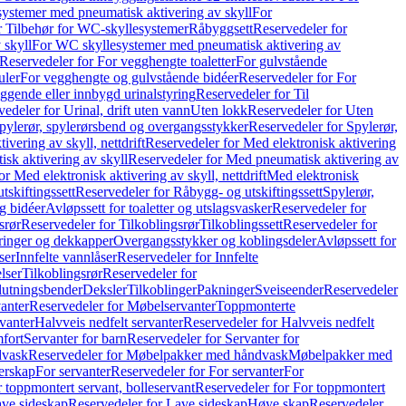
ystemer med pneumatisk aktivering av skyll
For
r Tilbehør for WC-skyllesystemer
Råbyggsett
Reservedeler for
 skyll
For WC skyllesystemer med pneumatisk aktivering av
Reservedeler for For vegghengte toaletter
For gulvstående
uler
For vegghengte og gulvstående bidéer
Reservedeler for For
iggende eller innbygd urinalstyring
Reservedeler for Til
edeler for Urinal, drift uten vann
Uten lokk
Reservedeler for Uten
pylerør, spylerørsbend og overgangsstykker
Reservedeler for Spylerør,
ivering av skyll, nettdrift
Reservedeler for Med elektronisk aktivering
sk aktivering av skyll
Reservedeler for Med pneumatisk aktivering av
r Med elektronisk aktivering av skyll, nettdrift
Med elektronisk
tskiftingssett
Reservedeler for Råbygg- og utskiftingssett
Spylerør,
og bidéer
Avløpssett for toaletter og utslagsvasker
Reservedeler for
srør
Reservedeler for Tilkoblingsrør
Tilkoblingssett
Reservedeler for
ringer og dekkapper
Overgangsstykker og koblingsdeler
Avløpssett for
ser
Innfelte vannlåser
Reservedeler for Innfelte
lser
Tilkoblingsrør
Reservedeler for
slutningsbender
Deksler
Tilkoblinger
Pakninger
Sveiseender
Reservedeler
anter
Reservedeler for Møbelservanter
Toppmonterte
vanter
Halvveis nedfelt servanter
Reservedeler for Halvveis nedfelt
fort
Servanter for barn
Reservedeler for Servanter for
dvask
Reservedeler for Møbelpakker med håndvask
Møbelpakker med
erskap
For servanter
Reservedeler for For servanter
For
 toppmontert servant, bolleservant
Reservedeler for For toppmontert
ve sideskap
Reservedeler for Lave sideskap
Høye skap
Reservedeler