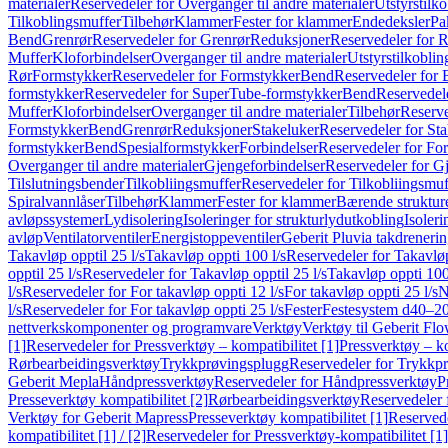
materialer
Reservedeler for Overganger til andre materialer
Utstyrstilko
Tilkoblingsmuffer
Tilbehør
Klammer
Fester for klammer
Endedeksler
Pa
Bend
Grenrør
Reservedeler for Grenrør
Reduksjoner
Reservedeler for 
Muffer
Kloforbindelser
Overganger til andre materialer
Utstyrstilkoblin
Rør
Formstykker
Reservedeler for Formstykker
Bend
Reservedeler for
formstykker
Reservedeler for SuperTube-formstykker
Bend
Reservedel
Muffer
Kloforbindelser
Overganger til andre materialer
Tilbehør
Reserve
Formstykker
Bend
Grenrør
Reduksjoner
Stakeluker
Reservedeler for St
formstykker
Bend
Spesialformstykker
Forbindelser
Reservedeler for For
Overganger til andre materialer
Gjengeforbindelser
Reservedeler for G
Tilslutningsbender
Tilkobliingsmuffer
Reservedeler for Tilkobliingsmuf
Spiralvannlåser
Tilbehør
Klammer
Fester for klammer
Bærende struktur
avløpssystemer
Lydisolering
Isoleringer for strukturlydutkobling
Isoleri
avløp
Ventilatorventiler
Energistoppeventiler
Geberit Pluvia takdreneri
Takavløp opptil 25 l/s
Takavløp oppti 100 l/s
Reservedeler for Takavløp
opptil 25 l/s
Reservedeler for Takavløp opptil 25 l/s
Takavløp oppti 100
l/s
Reservedeler for For takavløp oppti 12 l/s
For takavløp oppti 25 l/s
N
l/s
Reservedeler for For takavløp oppti 25 l/s
Fester
Festesystem d40–2
nettverkskomponenter og programvare
Verktøy
Verktøy til Geberit Flo
[1]
Reservedeler for Pressverktøy – kompatibilitet [1]
Pressverktøy – ko
Rørbearbeidingsverktøy
Trykkprøvingsplugg
Reservedeler for Trykkp
Geberit Mepla
Håndpressverktøy
Reservedeler for Håndpressverktøy
P
Presseverktøy kompatibilitet [2]
Rørbearbeidingsverktøy
Reservedeler 
Verktøy for Geberit Mapress
Presseverktøy kompatibilitet [1]
Reservede
kompatibilitet [1] / [2]
Reservedeler for Pressverktøy-kompatibilitet [1] 