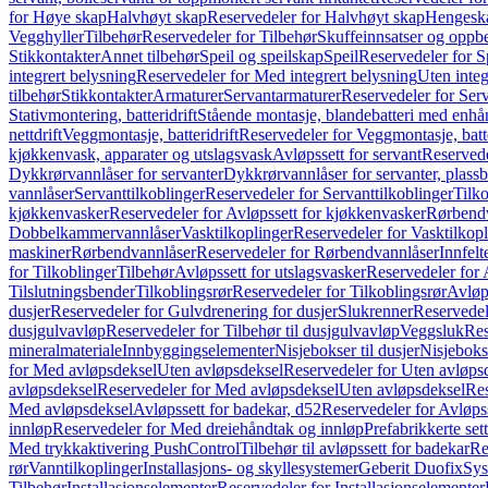
for Høye skap
Halvhøyt skap
Reservedeler for Halvhøyt skap
Hengesk
Vegghyller
Tilbehør
Reservedeler for Tilbehør
Skuffeinnsatser og oppb
Stikkontakter
Annet tilbehør
Speil og speilskap
Speil
Reservedeler for S
integrert belysning
Reservedeler for Med integrert belysning
Uten integ
tilbehør
Stikkontakter
Armaturer
Servantarmaturer
Reservedeler for Ser
Stativmontering, batteridrift
Stående montasje, blandebatteri med enh
nettdrift
Veggmontasje, batteridrift
Reservedeler for Veggmontasje, batte
kjøkkenvask, apparater og utslagsvask
Avløpssett for servant
Reservede
Dykkrørvannlåser for servanter
Dykkrørvannlåser for servanter, plass
vannlåser
Servanttilkoblinger
Reservedeler for Servanttilkoblinger
Tilko
kjøkkenvasker
Reservedeler for Avløpssett for kjøkkenvasker
Rørbend
Dobbelkammervannlåser
Vasktilkoplinger
Reservedeler for Vasktilkop
maskiner
Rørbendvannlåser
Reservedeler for Rørbendvannlåser
Innfelt
for Tilkoblinger
Tilbehør
Avløpssett for utslagsvasker
Reservedeler for 
Tilslutningsbender
Tilkoblingsrør
Reservedeler for Tilkoblingsrør
Avløp
dusjer
Reservedeler for Gulvdrenering for dusjer
Slukrenner
Reservedel
dusjgulvavløp
Reservedeler for Tilbehør til dusjgulvavløp
Veggsluk
Res
mineralmateriale
Innbyggingselementer
Nisjebokser til dusjer
Nisjeboks
for Med avløpsdeksel
Uten avløpsdeksel
Reservedeler for Uten avløps
avløpsdeksel
Reservedeler for Med avløpsdeksel
Uten avløpsdeksel
Res
Med avløpsdeksel
Avløpssett for badekar, d52
Reservedeler for Avløpss
innløp
Reservedeler for Med dreiehåndtak og innløp
Prefabrikkerte set
Med trykkaktivering PushControl
Tilbehør til avløpssett for badekar
Re
rør
Vanntilkoplinger
Installasjons- og skyllesystemer
Geberit Duofix
Sys
Tilbehør
Installasjonselementer
Reservedeler for Installasjonselementer