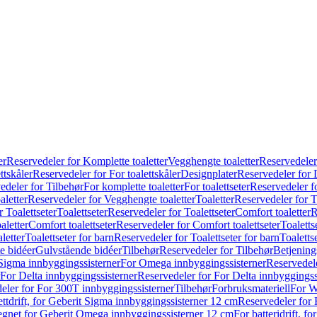
er
Reservedeler for Komplette toaletter
Vegghengte toaletter
Reservedeler
ttskåler
Reservedeler for For toalettskåler
Designplater
Reservedeler for 
edeler for Tilbehør
For komplette toaletter
For toalettseter
Reservedeler fo
aletter
Reservedeler for Vegghengte toaletter
Toaletter
Reservedeler for T
 Toalettseter
Toalettseter
Reservedeler for Toalettseter
Comfort toaletter
R
aletter
Comfort toalettseter
Reservedeler for Comfort toalettseter
Toaletts
letter
Toalettseter for barn
Reservedeler for Toalettseter for barn
Toaletts
e bidéer
Gulvstående bidéer
Tilbehør
Reservedeler for Tilbehør
Betjening
Sigma innbyggingssisterner
For Omega innbyggingssisterner
Reservedel
For Delta innbyggingssisterner
Reservedeler for For Delta innbyggingss
eler for For 300T innbyggingssisterner
Tilbehør
Forbruksmateriell
For W
ettdrift, for Geberit Sigma innbyggingssisterner 12 cm
Reservedeler for 
 egnet for Geberit Omega innbyggingssisterner 12 cm
For batteridrift, 