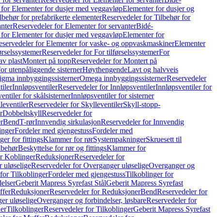
 for Elementer for dusjer med veggavløp
Elementer for dusjer og
lbehør for prefabrikerte elementer
Reservedeler for Tilbehør for
anter
Reservedeler for Elementer for servanter
Bidé-
 for Elementer for dusjer med veggavløp
Elementer for
eservedeler for Elementer for vaske- og oppvaskmaskiner
Elementer
førselssystemer
Reservedeler for For tilførselssystemer
For
av plast
Montert på topp
Reservedeler for Montert på
for utenpåliggende sisterner
Høythengende
Lavt og halvveis
Sigma innbyggingssisterner
Omega innbyggingssisterner
Reservedeler
tiler
Innløpsventiler
Reservedeler for Innløpsventiler
Innløpsventiler for
ntiler for skålsisterner
Innløpsventiler for sisterner
leventiler
Reservedeler for Skylleventiler
Skyll-stopp-
r
Dobbeltskyll
Reservedeler for
r
Bend
T-rør
Innvendig sirkulasjon
Reservedeler for Innvendig
inger
Fordeler med gjengestuss
Fordeler med
ger for fittings
Klammer for rør
Systempakninger
Skruesett til
lbehør
Beskyttelse for rør og fittings
Klammer for
or Koblinger
Reduksjoner
Reservedeler for
 uløselige
Reservedeler for Overganger uløselige
Overganger og
for Tilkoblinger
Fordeler med gjengestuss
Tilkoblinger for
delser
Geberit Mapress Syrefast Stål
Geberit Mapress Syrefast
ffer
Reduksjoner
Reservedeler for Reduksjoner
Bend
Reservedeler for
er uløselige
Overganger og forbindelser, løsbare
Reservedeler for
er
Tilkoblinger
Reservedeler for Tilkoblinger
Geberit Mapress Syrefast