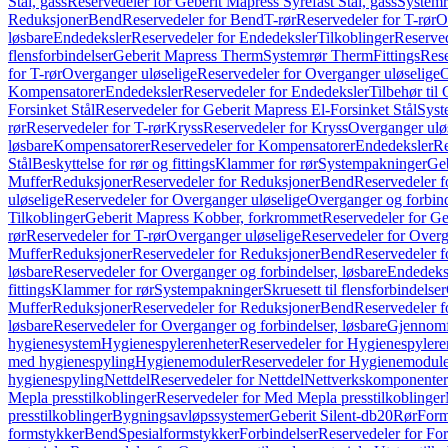
Stål, gass
Reservedeler for Geberit Mapress Syrefast Stål, gass
Systemr
Reduksjoner
Bend
Reservedeler for Bend
T-rør
Reservedeler for T-rør
O
løsbare
Endedeksler
Reservedeler for Endedeksler
Tilkoblinger
Reserved
flensforbindelser
Geberit Mapress Therm
Systemrør Therm
Fittings
Rese
for T-rør
Overganger uløselige
Reservedeler for Overganger uløselige
O
Kompensatorer
Endedeksler
Reservedeler for Endedeksler
Tilbehør til
Forsinket Stål
Reservedeler for Geberit Mapress El-Forsinket Stål
Syst
rør
Reservedeler for T-rør
Kryss
Reservedeler for Kryss
Overganger ulø
løsbare
Kompensatorer
Reservedeler for Kompensatorer
Endedeksler
Re
Stål
Beskyttelse for rør og fittings
Klammer for rør
Systempakninger
Ge
Muffer
Reduksjoner
Reservedeler for Reduksjoner
Bend
Reservedeler 
uløselige
Reservedeler for Overganger uløselige
Overganger og forbind
Tilkoblinger
Geberit Mapress Kobber, forkrommet
Reservedeler for G
rør
Reservedeler for T-rør
Overganger uløselige
Reservedeler for Overg
Muffer
Reduksjoner
Reservedeler for Reduksjoner
Bend
Reservedeler 
løsbare
Reservedeler for Overganger og forbindelser, løsbare
Endedeks
fittings
Klammer for rør
Systempakninger
Skruesett til flensforbindelser
Muffer
Reduksjoner
Reservedeler for Reduksjoner
Bend
Reservedeler 
løsbare
Reservedeler for Overganger og forbindelser, løsbare
Gjennomf
hygienesystem
Hygienespylerenheter
Reservedeler for Hygienespylere
med hygienespyling
Hygienemoduler
Reservedeler for Hygienemodul
hygienespyling
Nettdel
Reservedeler for Nettdel
Nettverkskomponenter
Mepla presstilkoblinger
Reservedeler for Med Mepla presstilkoblinger
presstilkoblinger
Bygningsavløpssystemer
Geberit Silent-db20
Rør
Form
formstykker
Bend
Spesialformstykker
Forbindelser
Reservedeler for For