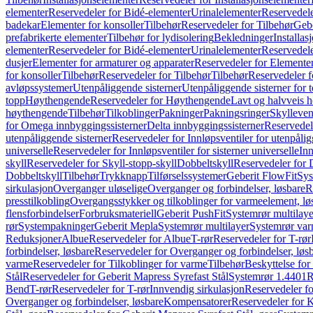
elementer
Reservedeler for Bidé-elementer
Urinalelementer
Reservedele
badekar
Elementer for konsoller
Tilbehør
Reservedeler for Tilbehør
Gebe
prefabrikerte elementer
Tilbehør for lydisolering
Bekledninger
Installas
elementer
Reservedeler for Bidé-elementer
Urinalelementer
Reservedele
dusjer
Elementer for armaturer og apparater
Reservedeler for Elementer
for konsoller
Tilbehør
Reservedeler for Tilbehør
Tilbehør
Reservedeler f
avløpssystemer
Utenpåliggende sisterner
Utenpåliggende sisterner for to
topp
Høythengende
Reservedeler for Høythengende
Lavt og halvveis 
høythengende
Tilbehør
Tilkoblinger
Pakninger
Pakningsringer
Skylleven
for Omega innbyggingssisterner
Delta innbyggingssisterner
Reservedel
utenpåliggende sisterner
Reservedeler for Innløpsventiler for utenpålig
universelle
Reservedeler for Innløpsventiler for sisterner universelle
Inn
skyll
Reservedeler for Skyll-stopp-skyll
Dobbeltskyll
Reservedeler for 
Dobbeltskyll
Tilbehør
Trykknapp
Tilførselssystemer
Geberit FlowFit
Sys
sirkulasjon
Overganger uløselige
Overganger og forbindelser, løsbare
R
presstilkobling
Overgangsstykker og tilkoblinger for varmeelement, lø
flensforbindelser
Forbruksmateriell
Geberit PushFit
Systemrør multilaye
rør
Systempakninger
Geberit Mepla
Systemrør multilayer
Systemrør var
Reduksjoner
Albue
Reservedeler for Albue
T-rør
Reservedeler for T-rør
forbindelser, løsbare
Reservedeler for Overganger og forbindelser, løs
varme
Reservedeler for Tilkoblinger for varme
Tilbehør
Beskyttelse for 
Stål
Reservedeler for Geberit Mapress Syrefast Stål
Systemrør 1.4401
R
Bend
T-rør
Reservedeler for T-rør
Innvendig sirkulasjon
Reservedeler fo
Overganger og forbindelser, løsbare
Kompensatorer
Reservedeler for 