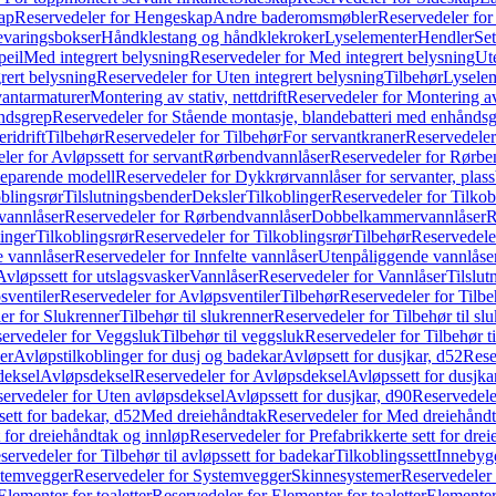
ap
Reservedeler for Hengeskap
Andre baderomsmøbler
Reservedeler fo
evaringsbokser
Håndklestang og håndklekroker
Lyselementer
Hendler
Set
peil
Med integrert belysning
Reservedeler for Med integrert belysning
Ute
rert belysning
Reservedeler for Uten integrert belysning
Tilbehør
Lysele
vantarmaturer
Montering av stativ, nettdrift
Reservedeler for Montering av s
åndsgrep
Reservedeler for Stående montasje, blandebatteri med enhånds
ridrift
Tilbehør
Reservedeler for Tilbehør
For servantkraner
Reservedeler
ler for Avløpssett for servant
Rørbendvannlåser
Reservedeler for Rørbe
beparende modell
Reservedeler for Dykkrørvannlåser for servanter, pla
blingsrør
Tilslutningsbender
Deksler
Tilkoblinger
Reservedeler for Tilkob
vannlåser
Reservedeler for Rørbendvannlåser
Dobbelkammervannlåser
R
linger
Tilkoblingsrør
Reservedeler for Tilkoblingsrør
Tilbehør
Reservedele
e vannlåser
Reservedeler for Innfelte vannlåser
Utenpåliggende vannlåse
Avløpssett for utslagsvasker
Vannlåser
Reservedeler for Vannlåser
Tilslu
sventiler
Reservedeler for Avløpsventiler
Tilbehør
Reservedeler for Tilbe
er for Slukrenner
Tilbehør til slukrenner
Reservedeler for Tilbehør til sl
ervedeler for Veggsluk
Tilbehør til veggsluk
Reservedeler for Tilbehør t
er
Avløpstilkoblinger for dusj og badekar
Avløpsett for dusjkar, d52
Rese
deksel
Avløpsdeksel
Reservedeler for Avløpsdeksel
Avløpssett for dusjka
ervedeler for Uten avløpsdeksel
Avløpssett for dusjkar, d90
Reservedeler
ett for badekar, d52
Med dreiehåndtak
Reservedeler for Med dreiehånd
t for dreiehåndtak og innløp
Reservedeler for Prefabrikkerte sett for dre
servedeler for Tilbehør til avløpssett for badekar
Tilkoblingssett
Innebygd
temvegger
Reservedeler for Systemvegger
Skinnesystemer
Reservedeler
Elementer for toaletter
Reservedeler for Elementer for toaletter
Elementer