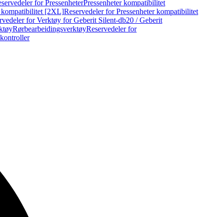
servedeler for Pressenheter
Pressenheter kompatibilitet
 kompatibilitet [2XL]
Reservedeler for Pressenheter kompatibilitet
vedeler for Verktøy for Geberit Silent-db20 / Geberit
rktøy
Rørbearbeidingsverktøy
Reservedeler for
kontroller