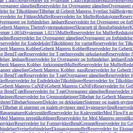
ør 1.4401
Reservedeler for Systemrør 1.4401
Rørnippel
Muffer
Reservede
verganger uløselige
Reservedeler for Overganger uløselige
Overganger o
eler for Tilkoblinger
Tilbehør til Geberit Mapress Syrefast Stål
Beskyttel
rvedeler for Fittings
Muffer
Reservedeler for Muffer
Reduksjoner
Reserv
verganger og forbindelser, løsbare
Reservedeler for Overganger og forb
 Geberit Mapress Therm
Systempakninger
Skruesett til flensforbindelser
K
emrør 1.0034
Systemrør 1.0215
Muffer
Reservedeler for Muffer
Reduksjo
selige
Reservedeler for Overganger uløselige
Overganger og forbindelser
servedeler for Endedeksler
Tilkoblinger for varme
Reservedeler for Tilk
berit Mapress Kobber
Geberit Mapress Kobber
Reservedeler for Geberi
for Bend
T-rør
Reservedeler for T-rør
Innvendig sirkulasjon
Reservedeler f
elser, løsbare
Reservedeler for Overganger og forbindelser, løsbare
Ende
eberit Mapress Kobber, forkrommet
Muffer
Reservedeler for Muffer
Redu
anger uløselige
Geberit Mapress Kobber, gass
Reservedeler for Geberit
for Bend
T-rør
Reservedeler for T-rør
Overganger uløselige
Reservedeler f
ler
Reservedeler for Endedeksler
Tilkoblinger
Reservedeler for Tilkoblin
Geberit Mapress CuNiFe
Geberit Mapress CuNiFe
Reservedeler for Ge
for Bend
T-rør
Reservedeler for T-rør
Overganger uløselige
Reservedeler f
øringer
Reservedeler for Gjennomføringer
Tilbehør for Geberit Mapre
nheter
Tilbehør
Sensorer
Deksler og dekkplater
Sisterner og toalett-styri
er
Tilbehør til sisterner og toalett-styringer med hygienespyling
Reservedel
Rørarmaturer
Kuleventiler
Reservedeler for Kuleventiler
Med FlowFit pr
Med Mapress presstilkoblinger
Reservedeler for Med Mapress presstilko
stykker
Reservedeler for Formstykker
Bend
Grenrør
Reservedeler for Gr
bindelser
Sveiseforbindelser
Ekspansjonsmuffer
Reservedeler for Ekspa