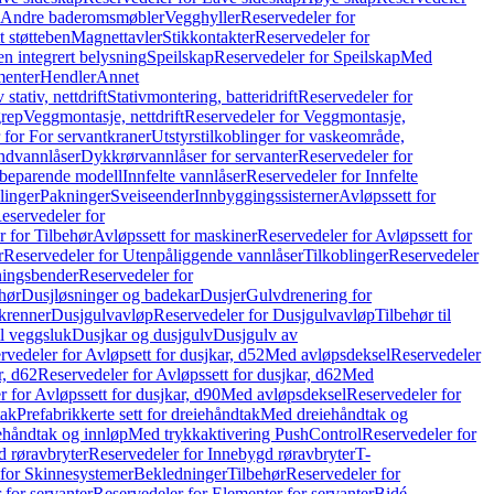
r Andre baderomsmøbler
Vegghyller
Reservedeler for
t støtteben
Magnettavler
Stikkontakter
Reservedeler for
n integrert belysning
Speilskap
Reservedeler for Speilskap
Med
menter
Hendler
Annet
tativ, nettdrift
Stativmontering, batteridrift
Reservedeler for
grep
Veggmontasje, nettdrift
Reservedeler for Veggmontasje,
 for For servantkraner
Utstyrstilkoblinger for vaskeområde,
ndvannlåser
Dykkrørvannlåser for servanter
Reservedeler for
ssbeparende modell
Innfelte vannlåser
Reservedeler for Innfelte
linger
Pakninger
Sveiseender
Innbyggingssisterner
Avløpssett for
eservedeler for
r for Tilbehør
Avløpssett for maskiner
Reservedeler for Avløpssett for
r
Reservedeler for Utenpåliggende vannlåser
Tilkoblinger
Reservedeler
tningsbender
Reservedeler for
hør
Dusjløsninger og badekar
Dusjer
Gulvdrenering for
ukrenner
Dusjgulvavløp
Reservedeler for Dusjgulvavløp
Tilbehør til
il veggsluk
Dusjkar og dusjgulv
Dusjgulv av
rvedeler for Avløpsett for dusjkar, d52
Med avløpsdeksel
Reservedeler
r, d62
Reservedeler for Avløpssett for dusjkar, d62
Med
 for Avløpssett for dusjkar, d90
Med avløpsdeksel
Reservedeler for
tak
Prefabrikkerte sett for dreiehåndtak
Med dreiehåndtak og
iehåndtak og innløp
Med trykkaktivering PushControl
Reservedeler for
 røravbryter
Reservedeler for Innebygd røravbryter
T-
 for Skinnesystemer
Bekledninger
Tilbehør
Reservedeler for
 for servanter
Reservedeler for Elementer for servanter
Bidé-