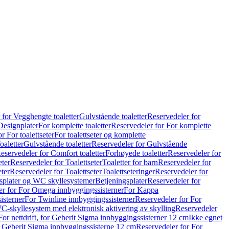
 for Vegghengte toaletter
Gulvstående toaletter
Reservedeler for
Designplater
For komplette toaletter
Reservedeler for For komplette
r For toalettseter
For toalettseter og komplette
oaletter
Gulvstående toaletter
Reservedeler for Gulvstående
eservedeler for Comfort toaletter
Forhøyede toaletter
Reservedeler for
eter
Reservedeler for Toalettseter
Toaletter for barn
Reservedeler for
eter
Reservedeler for Toalettseter
Toalettseteringer
Reservedeler for
splater og WC skyllesystemer
Betjeningsplater
Reservedeler for
er for For Omega innbyggingssisterner
For Kappa
isterner
For Twinline innbyggingssisterner
Reservedeler for For
C-skyllesystem med elektronisk aktivering av skylling
Reservedeler
For nettdrift, for Geberit Sigma innbyggingssisterner 12 cm
Ikke egnet
for Geberit Sigma innbyggingssisterne 12 cm
Reservedeler for For