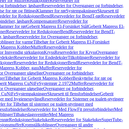
ler for Muffer
Reduksjoner
Reservedeler for
g forbindelser, løsbare
Reservedeler for Overganger og forbindelser,
se for rør og fittings
Klammer for rør
Systempakninger
Skruesett til
edeler for Reduksjoner
Bend
Reservedeler for Bend
T-rør
Reservedeler
indelser, løsbare
Kompensatorer
Reservedeler for
lammer for rør
Geberit Mapress El-Forsinket Stål
Geberit Mapress El-
ner
Reservedeler for Reduksjoner
Bend
Reservedeler for Bend
T-
, løsbare
Reservedeler for Overganger og forbindelser,
oblinger for varme
Tilbehør for Geberit Mapress El-Forsinket
t Mapress Kobber
Muffer
Reservedeler for
or Innvendig sirkulasjon
Kryss
Reservedeler for Kryss
Overganger
deksler
Reservedeler for Endedeksler
Tilkoblinger
Reservedeler for
ksjoner
Reservedeler for Reduksjoner
Bend
Reservedeler for Bend
T-
 Mapress Kobber, gass
Muffer
Reservedeler for
or Overganger uløselige
Overganger og forbindelser,
ger
Tilbehør for Geberit Mapress Kobber
Beskyttelse for rør og
berit Mapress CuNiFe
Systemrør 2.1972
Muffer
Reservedeler for
or Overganger uløselige
Overganger og forbindelser,
ss CuNiFe
Systempakninger
Skruesett til flensforbindelser
Geberit
nger med hygienespyling
Reservedeler for Sisterner og toalett-styringer
er for Tilbehør til sisterner og toalett-styringer med
essforbindelser
Reservedeler for Med FlowFit pressforbindelser
Med
blinger
Tilbakeslagsventiler
Med Mapress
enrør
Reduksjoner
Stakeluker
Reservedeler for Stakeluker
SuperTube-
nsjonsmuffer
Kromstålkoblinger
Overganger til andre