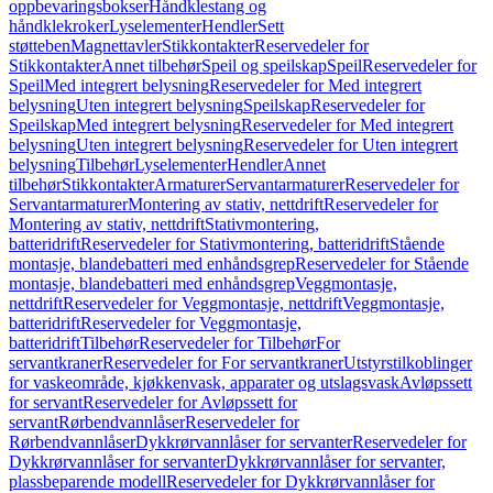
oppbevaringsbokser
Håndklestang og
håndklekroker
Lyselementer
Hendler
Sett
støtteben
Magnettavler
Stikkontakter
Reservedeler for
Stikkontakter
Annet tilbehør
Speil og speilskap
Speil
Reservedeler for
Speil
Med integrert belysning
Reservedeler for Med integrert
belysning
Uten integrert belysning
Speilskap
Reservedeler for
Speilskap
Med integrert belysning
Reservedeler for Med integrert
belysning
Uten integrert belysning
Reservedeler for Uten integrert
belysning
Tilbehør
Lyselementer
Hendler
Annet
tilbehør
Stikkontakter
Armaturer
Servantarmaturer
Reservedeler for
Servantarmaturer
Montering av stativ, nettdrift
Reservedeler for
Montering av stativ, nettdrift
Stativmontering,
batteridrift
Reservedeler for Stativmontering, batteridrift
Stående
montasje, blandebatteri med enhåndsgrep
Reservedeler for Stående
montasje, blandebatteri med enhåndsgrep
Veggmontasje,
nettdrift
Reservedeler for Veggmontasje, nettdrift
Veggmontasje,
batteridrift
Reservedeler for Veggmontasje,
batteridrift
Tilbehør
Reservedeler for Tilbehør
For
servantkraner
Reservedeler for For servantkraner
Utstyrstilkoblinger
for vaskeområde, kjøkkenvask, apparater og utslagsvask
Avløpssett
for servant
Reservedeler for Avløpssett for
servant
Rørbendvannlåser
Reservedeler for
Rørbendvannlåser
Dykkrørvannlåser for servanter
Reservedeler for
Dykkrørvannlåser for servanter
Dykkrørvannlåser for servanter,
plassbeparende modell
Reservedeler for Dykkrørvannlåser for