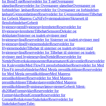
for Bend
T-rør
Reservedeler for T-rør
Overganger
uløselige
Reservedeler for Overganger uløselige
Overganger og
forbindelser, løsbare
Reservedeler for Overganger og forbindelser,
løsbare
Gjennomføringer
Reservedeler for Gjennomføringer
Tilbehør
for Geberit Mapress CuNiFe
Systempakninger
Skruesett til
flensforbindelser
Geberit
hygienesystem
Hygienespylerenheter
Reservedeler for
Hygienespylerenheter
Tilbehør
Sensorer
Deksler og
dekkplater
Sisterner og toalett-styringer med
hygienespyling
Reservedeler for Sisterner og toalett-styringer med
hygienespyling
Hygienemoduler
Reservedeler for
Hygienemoduler
Tilbehør til sisterner og toalett-styringer med
hygienespyling
Reservedeler for Tilbehør til sisterner og toalett-
styringer med hygienespyling
Nettdel
Reservedeler for
Nettdel
Nettverkskomponenter
Rørarmaturer
Kuleventiler
Reservedeler
for Kuleventiler
Med FlowFit pressforbindelser
Reservedeler for Med
FlowFit pressforbindelser
Med Mepla presstilkoblinger
Reservedeler
for Med Mepla presstilkoblinger
Med Mapress
presstilkoblinger
Reservedeler for Med Mapress
presstilkoblinger
Tilbakeslagsventiler
Med Mapress
presstilkoblinger
Bygningsavløpssystemer
Geberit Silent-
db20
Rør
Formstykker
Reservedeler for
Formstykker
Bend
Grenrør
Reservedeler for
Grenrør
Reduksjoner
Stakeluker
Reservedeler for
Stakeluker
SuperTube-