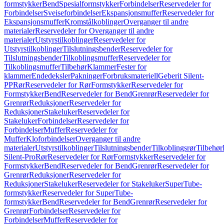
formstykker
Bend
Spesialformstykker
Forbindelser
Reservedeler for
Forbindelser
Sveiseforbindelser
Ekspansjonsmuffer
Reservedeler for
Ekspansjonsmuffer
Kromstålkoblinger
Overganger til andre
materialer
Reservedeler for Overganger til andre
materialer
Utstyrstilkoblinger
Reservedeler for
Utstyrstilkoblinger
Tilslutningsbender
Reservedeler for
Tilslutningsbender
Tilkoblingsmuffer
Reservedeler for
Tilkoblingsmuffer
Tilbehør
Klammer
Fester for
klammer
Endedeksler
Pakninger
Forbruksmateriell
Geberit Silent-
PP
Rør
Reservedeler for Rør
Formstykker
Reservedeler for
Formstykker
Bend
Reservedeler for Bend
Grenrør
Reservedeler for
Grenrør
Reduksjoner
Reservedeler for
Reduksjoner
Stakeluker
Reservedeler for
Stakeluker
Forbindelser
Reservedeler for
Forbindelser
Muffer
Reservedeler for
Muffer
Kloforbindelser
Overganger til andre
materialer
Utstyrstilkoblinger
Tilslutningsbender
Tilkoblingsrør
Tilbehør
Silent-Pro
Rør
Reservedeler for Rør
Formstykker
Reservedeler for
Formstykker
Bend
Reservedeler for Bend
Grenrør
Reservedeler for
Grenrør
Reduksjoner
Reservedeler for
Reduksjoner
Stakeluker
Reservedeler for Stakeluker
SuperTube-
formstykker
Reservedeler for SuperTube-
formstykker
Bend
Reservedeler for Bend
Grenrør
Reservedeler for
Grenrør
Forbindelser
Reservedeler for
Forbindelser
Muffer
Reservedeler for