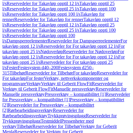
l/s
Reservedeler for Takavløp opptil 12 l/s
Takavløp opptil 25
l/s
Reservedeler for Takavløp opptil 25 l/s
Takavløp oppti 100
l/s
Reservedeler for Takavløp oppti 100 l/s
Takavløp for
renner
Reservedeler for Takavløp for renner
Takavløp opptil 12
l/s
Reservedeler for Takavløp opptil 12 l/s
Takavløp opptil 25
l/s
Reservedeler for Takavløp opptil 25 l/s
Takavløp oppti 100
l/s
Reservedeler for Takavløp oppti 100
l/s
Dampsperreelementer
Reservedeler for Dampsperreelementer
For
takavløp oppti 12 l/s
Reservedeler for For takavløp oppti 12 l/s
For
takavløp oppti 25 l/s
Nødoverløp
Reservedeler for Nødoverløp
For
takavløp oppti 12 l/s
Reservedeler for For takavløp oppti 12 l/s
For
takavløp oppti 25 l/s
Reservedeler for For takavløp oppti 25
l/s
Fester
Festesystem d40–200
Festesystem d250–
315
Tilbehør
Reservedeler for Tilbehør
For takavløp
Reservedeler for
For takavløp
For fester
Verktøy, nettverkskomponenter og
programvare
Verktøy
Verktøy til Geberit FlowFit
Reservedeler for
Verktøy til Geberit FlowFit
Manuelle pressverktøy
Reservedeler for
Manuelle pressverktøy
Pressverktøy – kompatibilitet [1]
Reservedeler
for Pressverktøy – kompatibilitet [1]
Pressverktøy – kompatibilitet
[2]
Reservedeler for Pressverktøy – kompatibilitet
[2]
Rørbearbeidingsverktøy
Reservedeler for
Rørbearbeidingsverktøy
Trykkprøvingsplugg
Reservedeler for
Trykkprøvingsplugg
Testmiddel
Pressenheter med
verktøy
Tilbehør
Reservedeler for Tilbehør
Verktøy for Geberit
Mepla
Reservedeler for Verktøy for Geberit