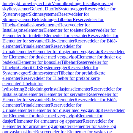
Innebygd røravbryter
T-rør
Vanntilkoplinger
Installasjons- og
skyllesystemer
Geberit Duofix
Systemvegger
Reservedeler for
Systemvegger
Skinnesystemer
Reservedeler for
Skinnesystemer
Bekledninger
Tilbehør
Reservedeler for
Tilbehør
Installasjonselementer
Reservedeler for
Installasjonselementer
Elementer for toaletter
Reservedeler for
Elementer for toaletter
Elementer for servanter
Reservedeler for
Elementer for servanter
Bidé-elementer
Reservedeler for Bidé-
elementer
Urinalelementer
Reservedeler for
Urinalelementer
Elementer for dusjer med veggavløp
Reservedeler
for Elementer for dusjer med veggavløp
Elementer for dusjer og
badekar
Elementer for konsoller
Tilbehør
Reservedeler for
Tilbehør
Geberit GIS
Systemvegger
Reservedeler for
Systemvegger
Skinnesystemer
Tilbehør for prefabrikerte
elementer
Reservedeler for Tilbehør for prefabrikerte
elementer
Tilbehør for
lydisolering
Bekledninger
Installasjonselementer
Reservedeler for
Installasjonselementer
Elementer for servanter
Reservedeler for
Elementer for servanter
Bidé-elementer
Reservedeler for Bidé-
elementer
Urinalelementer
Reservedeler for
Urinalelementer
Elementer for dusjer med veggavløp
Reservedeler
for Elementer for dusjer med veggavløp
Elementer for
dusjer
Elementer for armaturer og apparater
Reservedeler for
Elementer for armaturer og apparater
Elementer for vaske- og
oppvaskmaskiner
Reservedeler for Elementer for vaske- og