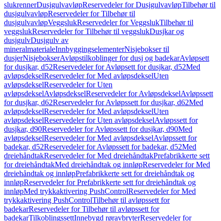
slukrenner
Dusjgulvavløp
Reservedeler for Dusjgulvavløp
Tilbehør til
dusjgulvavløp
Reservedeler for Tilbehør til
dusjgulvavløp
Veggsluk
Reservedeler for Veggsluk
Tilbehør til
veggsluk
Reservedeler for Tilbehør til veggsluk
Dusjkar og
dusjgulv
Dusjgulv av
mineralmateriale
Innbyggingselementer
Nisjebokser til
dusjer
Nisjebokser
Avløpstilkoblinger for dusj og badekar
Avløpsett
for dusjkar, d52
Reservedeler for Avløpsett for dusjkar, d52
Med
avløpsdeksel
Reservedeler for Med avløpsdeksel
Uten
avløpsdeksel
Reservedeler for Uten
avløpsdeksel
Avløpsdeksel
Reservedeler for Avløpsdeksel
Avløpssett
for dusjkar, d62
Reservedeler for Avløpssett for dusjkar, d62
Med
avløpsdeksel
Reservedeler for Med avløpsdeksel
Uten
avløpsdeksel
Reservedeler for Uten avløpsdeksel
Avløpssett for
dusjkar, d90
Reservedeler for Avløpssett for dusjkar, d90
Med
avløpsdeksel
Reservedeler for Med avløpsdeksel
Avløpssett for
badekar, d52
Reservedeler for Avløpssett for badekar, d52
Med
dreiehåndtak
Reservedeler for Med dreiehåndtak
Prefabrikkerte sett
for dreiehåndtak
Med dreiehåndtak og innløp
Reservedeler for Med
dreiehåndtak og innløp
Prefabrikkerte sett for dreiehåndtak og
innløp
Reservedeler for Prefabrikkerte sett for dreiehåndtak og
innløp
Med trykkaktivering PushControl
Reservedeler for Med
trykkaktivering PushControl
Tilbehør til avløpssett for
badekar
Reservedeler for Tilbehør til avløpssett for
badekar
Tilkoblingssett
Innebygd røravbryter
Reservedeler for