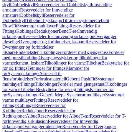
skyll
Dobbeltskyll
Reservedeler for Dobbeltskyll
Innvendige
armaturer
Reservedeler for Innvendige
armaturer
Dobbeltskyll
Reservedeler for
Dobbeltskyll
Tilbehør
Trykknapp
Tilførselssystemer
Geberit
FlowFit
Systemrør multilayer
Fittings
Reservedeler for
Fittings
Koblinger
Reduksjoner
Bend
T-rør
Innvendig
sirkulasjon
Reservedeler for Innvendig sirkulasjon
Overganger
uløselige
Overganger og forbindelser, løsbare
Reservedeler for
Overganger og forbindelser,
løsbare
Endedeksler
Tilkoblinger
Fordeler med gjengestuss
Fordeler
med presstilkobling
Overgangsstykker og tilkoblinger for
varmeelement, løsbare
Tilkoblinger for varme
Tilbehør
Beskyttelse for
rør og fittings
Tetninger for fittings
Klammer for
rør
Systempakninger
Skruesett til
flensforbindelser
Forbruksmateriell
Geberit PushFit
Systemrør
multilayer
Fittings
Tilkoblinger
Fordeler med gjengestuss
Tilkoblinger
for varme
Tilbehør
Beskyttelse for rør og fittings
Klammer for
rør
Systempakninger
Geberit Mepla
Systemrør multilayer
Systemrør
varme multilayer
Fittings
Reservedeler for
Fittings
Koblinger
Reservedeler for
Koblinger
Reduksjoner
Reservedeler for
Reduksjoner
Albue
Reservedeler for Albue
T-rør
Reservedeler for T-
rør
Innvendig sirkulasjon
Reservedeler for Innvendig
sirkulasjon
Overganger uløselige
Reservedeler for Overganger
uløselige
Overganger og forbindelser, løsbare
Reservedeler for