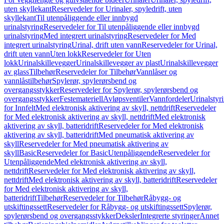
uten skyllekant
Reservedeler for Urinaler, spyledrift, uten
skyllekant
Til utenpåliggende eller innbygd
urinalstyring
Reservedeler for Til utenpåliggende eller innbygd
urinalstyring
Med integrert urinalstyring
Reservedeler for Med
integrert urinalstyring
Urinal, drift uten vann
Reservedeler for Urinal,
drift uten vann
Uten lokk
Reservedeler for Uten
lokk
Urinalskillevegger
Urinalskillevegger av plast
Urinalskillevegger
av glass
Tilbehør
Reservedeler for Tilbehør
Vannlåser og
vannlåstilbehør
Spylerør, spylerørsbend og
overgangsstykker
Reservedeler for Spylerør, spylerørsbend og
overgangsstykker
Festemateriell
Avløpsventiler
Vannfordeler
Urinalstyr
for Innfelt
Med elektronisk aktivering av skyll, nettdrift
Reservedeler
for Med elektronisk aktivering av skyll, nettdrift
Med elektronisk
aktivering av skyll, batteridrift
Reservedeler for Med elektronisk
aktivering av skyll, batteridrift
Med pneumatisk aktivering av
skyll
Reservedeler for Med pneumatisk aktivering av
skyll
Basic
Reservedeler for Basic
Utenpåliggende
Reservedeler for
Utenpåliggende
Med elektronisk aktivering av skyll,
nettdrift
Reservedeler for Med elektronisk aktivering av skyll,
nettdrift
Med elektronisk aktivering av skyll, batteridrift
Reservedeler
for Med elektronisk aktivering av skyll,
batteridrift
Tilbehør
Reservedeler for Tilbehør
Råbygg- og
utskiftingssett
Reservedeler for Råbygg- og utskiftingssett
Spylerør,
spylerørsbend og overgangsstykker
Deksler
Integrerte styringer
Annet