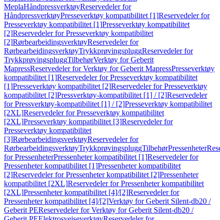
Mepla
Håndpressverktøy
Reservedeler for
Håndpressverktøy
Presseverktøy kompatibilitet [1]
Reservedeler for
Presseverktøy kompatibilitet [1]
Presseverktøy kompatibilitet
[2]
Reservedeler for Presseverktøy kompatibilitet
[2]
Rørbearbeidingsverktøy
Reservedeler for
Rørbearbeidingsverktøy
Trykkprøvingsplugg
Reservedeler for
Trykkprøvingsplugg
Tilbehør
Verktøy for Geberit
Mapress
Reservedeler for Verktøy for Geberit Mapress
Presseverktøy
kompatibilitet [1]
Reservedeler for Presseverktøy kompatibilitet
[1]
Presseverktøy kompatibilitet [2]
Reservedeler for Presseverktøy
kompatibilitet [2]
Pressverktøy-kompatibilitet [1] / [2]
Reservedeler
for Pressverktøy-kompatibilitet [1] / [2]
Presseverktøy kompatibilitet
[2XL]
Reservedeler for Presseverktøy kompatibilitet
[2XL]
Presseverktøy kompatibilitet [3]
Reservedeler for
Presseverktøy kompatibilitet
[3]
Rørbearbeidingsverktøy
Reservedeler for
Rørbearbeidingsverktøy
Trykkprøvingsplugg
Tilbehør
Pressenheter
Res
for Pressenheter
Pressenheter kompatibilitet [1]
Reservedeler for
Pressenheter kompatibilitet [1]
Pressenheter kompatibilitet
[2]
Reservedeler for Pressenheter kompatibilitet [2]
Pressenheter
kompatibilitet [2XL]
Reservedeler for Pressenheter kompatibilitet
[2XL]
Pressenheter kompatibilitet [4]/[2]
Reservedeler for
Pressenheter kompatibilitet [4]/[2]
Verktøy for Geberit Silent-db20 /
Geberit PE
Reservedeler for Verktøy for Geberit Silent-db20 /
Geberit PE
Elektrosveiseverktøy
Reservedeler for