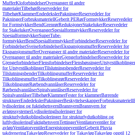
Muffer
Kloforbindelser
Overganger til andre
materialer
Tilbehør
Reservedeler for
Tilbehør
Klammer
Endedeksler
Pakninger
Reservedeler for
Pakninger
Forbruksmateriell
Geberit PE
Rør
Formstykker
Reservedeler
for Formstykker
Bend
Grenrør
Reduksjoner
Stakeluker
Reservedeler
for Stakeluker
Overganger
Spesialformstykker
Reservedeler for
Spesialformstykker
SuperTube-
formstykker
Bend
Spesialformstykker
Forbindelser
Reservedeler for
Forbindelser
Sveiseforbindelser
Ekspansjonsmuffer
Reservedeler for
Ekspansjonsmuffer
Overganger til andre materialer
Reservedeler for
Overganger til andre materialer
Gjengeforbindelser
Reservedeler for
Gjengeforbindelser
Flensforbindelser
Flensbøssinger
Utstyrstilkoblinge
for Utstyrstilkoblinger
Tilslutningsbender
Reservedeler for
Tilslutningsbender
Tilkobliingsmuffer
Reservedeler for
Tilkobliingsmuffer
Tilkoblingsrør
Reservedeler for
Tilkoblingsrør
Rørbendvannlåser
Reservedeler for
Rørbendvannlåser
Spiralvannlåser
Reservedeler for
Spiralvannlåser
Tilbehør
Klammer
Fester for klammer
Bærende
strukturer
Endedeksler
Pakninger
Beskyttelseskapper
Forbruksmateriell
lydisolering og fuktighetsvern
Brannvern
Brannvern for
avløpssystemer
Lydisolering
Isoleringer for
strukturlydutkobling
Isoleringer for strukturlydutkobling og
luftlydisolering
Fuktighetsvern
Tettinger
Ventilatorventiler for
avløp
Ventilatorventiler
Energistoppeventiler
Geberit Pluvia
takdrenering
Takavløp
Reservedeler for Takavløp
Takavløp opptil 12