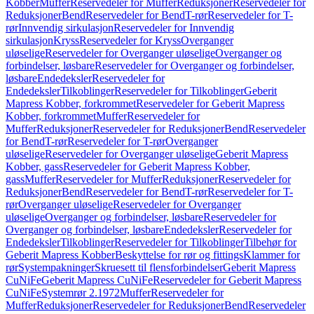
Kobber
Muffer
Reservedeler for Muffer
Reduksjoner
Reservedeler for
Reduksjoner
Bend
Reservedeler for Bend
T-rør
Reservedeler for T-
rør
Innvendig sirkulasjon
Reservedeler for Innvendig
sirkulasjon
Kryss
Reservedeler for Kryss
Overganger
uløselige
Reservedeler for Overganger uløselige
Overganger og
forbindelser, løsbare
Reservedeler for Overganger og forbindelser,
løsbare
Endedeksler
Reservedeler for
Endedeksler
Tilkoblinger
Reservedeler for Tilkoblinger
Geberit
Mapress Kobber, forkrommet
Reservedeler for Geberit Mapress
Kobber, forkrommet
Muffer
Reservedeler for
Muffer
Reduksjoner
Reservedeler for Reduksjoner
Bend
Reservedeler
for Bend
T-rør
Reservedeler for T-rør
Overganger
uløselige
Reservedeler for Overganger uløselige
Geberit Mapress
Kobber, gass
Reservedeler for Geberit Mapress Kobber,
gass
Muffer
Reservedeler for Muffer
Reduksjoner
Reservedeler for
Reduksjoner
Bend
Reservedeler for Bend
T-rør
Reservedeler for T-
rør
Overganger uløselige
Reservedeler for Overganger
uløselige
Overganger og forbindelser, løsbare
Reservedeler for
Overganger og forbindelser, løsbare
Endedeksler
Reservedeler for
Endedeksler
Tilkoblinger
Reservedeler for Tilkoblinger
Tilbehør for
Geberit Mapress Kobber
Beskyttelse for rør og fittings
Klammer for
rør
Systempakninger
Skruesett til flensforbindelser
Geberit Mapress
CuNiFe
Geberit Mapress CuNiFe
Reservedeler for Geberit Mapress
CuNiFe
Systemrør 2.1972
Muffer
Reservedeler for
Muffer
Reduksjoner
Reservedeler for Reduksjoner
Bend
Reservedeler