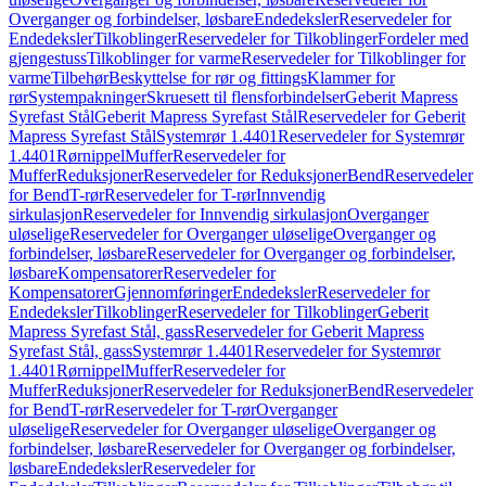
Overganger og forbindelser, løsbare
Endedeksler
Reservedeler for
Endedeksler
Tilkoblinger
Reservedeler for Tilkoblinger
Fordeler med
gjengestuss
Tilkoblinger for varme
Reservedeler for Tilkoblinger for
varme
Tilbehør
Beskyttelse for rør og fittings
Klammer for
rør
Systempakninger
Skruesett til flensforbindelser
Geberit Mapress
Syrefast Stål
Geberit Mapress Syrefast Stål
Reservedeler for Geberit
Mapress Syrefast Stål
Systemrør 1.4401
Reservedeler for Systemrør
1.4401
Rørnippel
Muffer
Reservedeler for
Muffer
Reduksjoner
Reservedeler for Reduksjoner
Bend
Reservedeler
for Bend
T-rør
Reservedeler for T-rør
Innvendig
sirkulasjon
Reservedeler for Innvendig sirkulasjon
Overganger
uløselige
Reservedeler for Overganger uløselige
Overganger og
forbindelser, løsbare
Reservedeler for Overganger og forbindelser,
løsbare
Kompensatorer
Reservedeler for
Kompensatorer
Gjennomføringer
Endedeksler
Reservedeler for
Endedeksler
Tilkoblinger
Reservedeler for Tilkoblinger
Geberit
Mapress Syrefast Stål, gass
Reservedeler for Geberit Mapress
Syrefast Stål, gass
Systemrør 1.4401
Reservedeler for Systemrør
1.4401
Rørnippel
Muffer
Reservedeler for
Muffer
Reduksjoner
Reservedeler for Reduksjoner
Bend
Reservedeler
for Bend
T-rør
Reservedeler for T-rør
Overganger
uløselige
Reservedeler for Overganger uløselige
Overganger og
forbindelser, løsbare
Reservedeler for Overganger og forbindelser,
løsbare
Endedeksler
Reservedeler for