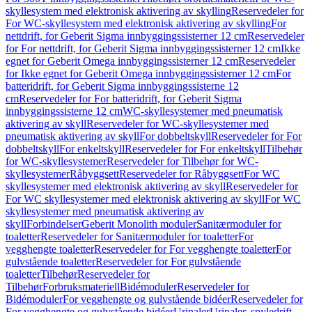
skyllesystem med elektronisk aktivering av skylling
Reservedeler for
For WC-skyllesystem med elektronisk aktivering av skylling
For
nettdrift, for Geberit Sigma innbyggingssisterner 12 cm
Reservedeler
for For nettdrift, for Geberit Sigma innbyggingssisterner 12 cm
Ikke
egnet for Geberit Omega innbyggingssisterner 12 cm
Reservedeler
for Ikke egnet for Geberit Omega innbyggingssisterner 12 cm
For
batteridrift, for Geberit Sigma innbyggingssisterne 12
cm
Reservedeler for For batteridrift, for Geberit Sigma
innbyggingssisterne 12 cm
WC-skyllesystemer med pneumatisk
aktivering av skyll
Reservedeler for WC-skyllesystemer med
pneumatisk aktivering av skyll
For dobbeltskyll
Reservedeler for For
dobbeltskyll
For enkeltskyll
Reservedeler for For enkeltskyll
Tilbehør
for WC-skyllesystemer
Reservedeler for Tilbehør for WC-
skyllesystemer
Råbyggsett
Reservedeler for Råbyggsett
For WC
skyllesystemer med elektronisk aktivering av skyll
Reservedeler for
For WC skyllesystemer med elektronisk aktivering av skyll
For WC
skyllesystemer med pneumatisk aktivering av
skyll
Forbindelser
Geberit Monolith moduler
Sanitærmoduler for
toaletter
Reservedeler for Sanitærmoduler for toaletter
For
vegghengte toaletter
Reservedeler for For vegghengte toaletter
For
gulvstående toaletter
Reservedeler for For gulvstående
toaletter
Tilbehør
Reservedeler for
Tilbehør
Forbruksmateriell
Bidémoduler
Reservedeler for
Bidémoduler
For vegghengte og gulvstående bidéer
Reservedeler for
For vegghengte og gulvstående bidéer
Urinaler
Urinaler, spyledrift,