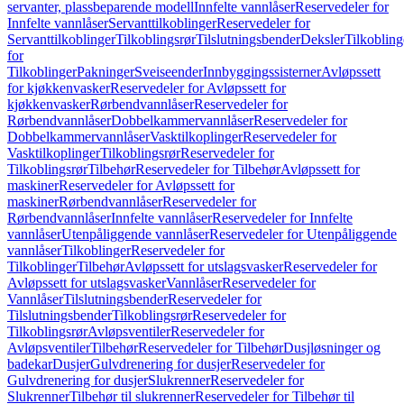
servanter, plassbeparende modell
Innfelte vannlåser
Reservedeler for
Innfelte vannlåser
Servanttilkoblinger
Reservedeler for
Servanttilkoblinger
Tilkoblingsrør
Tilslutningsbender
Deksler
Tilkobling
for
Tilkoblinger
Pakninger
Sveiseender
Innbyggingssisterner
Avløpssett
for kjøkkenvasker
Reservedeler for Avløpssett for
kjøkkenvasker
Rørbendvannlåser
Reservedeler for
Rørbendvannlåser
Dobbelkammervannlåser
Reservedeler for
Dobbelkammervannlåser
Vasktilkoplinger
Reservedeler for
Vasktilkoplinger
Tilkoblingsrør
Reservedeler for
Tilkoblingsrør
Tilbehør
Reservedeler for Tilbehør
Avløpssett for
maskiner
Reservedeler for Avløpssett for
maskiner
Rørbendvannlåser
Reservedeler for
Rørbendvannlåser
Innfelte vannlåser
Reservedeler for Innfelte
vannlåser
Utenpåliggende vannlåser
Reservedeler for Utenpåliggende
vannlåser
Tilkoblinger
Reservedeler for
Tilkoblinger
Tilbehør
Avløpssett for utslagsvasker
Reservedeler for
Avløpssett for utslagsvasker
Vannlåser
Reservedeler for
Vannlåser
Tilslutningsbender
Reservedeler for
Tilslutningsbender
Tilkoblingsrør
Reservedeler for
Tilkoblingsrør
Avløpsventiler
Reservedeler for
Avløpsventiler
Tilbehør
Reservedeler for Tilbehør
Dusjløsninger og
badekar
Dusjer
Gulvdrenering for dusjer
Reservedeler for
Gulvdrenering for dusjer
Slukrenner
Reservedeler for
Slukrenner
Tilbehør til slukrenner
Reservedeler for Tilbehør til