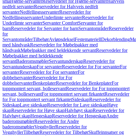
små
Hjørne-servanter
Reservedeler for Hjørne-servanter
Halvveis
nedfelt servanter
Reservedeler for Halvveis nedfelt
servanter
Nedfellingsservanter
Reservedeler for
Nedfellingsservanter
Underlimte servanter
Reservedeler for
Underlimte servanter
Servanter Comfort
Servanter for
barn
Reservedeler for Servanter for barn
Servantområder
Reservedeler
for
Servantområder
Tilbehør
Avløpsdeksel
Festemateriell
Dekorblending
Mø
med håndvask
Reservedeler for Møbelpakker med
håndvask
Møbelpakker med heldekkende servant
Reservedeler for
Møbelpakker med heldekkende
servant
Baderomsmøbler
Servantunderskap
Reservedeler for
Servantunderskap
For servanter
Reservedeler for For servanter
For
servanter
Reservedeler for For servanter
For
dobbelservanter
Reservedeler for For
dobbelservanter
Benkeplater
Reservedeler for Benkeplater
For
toppmontert servant, bolleservant
Reservedeler for For toppmontert
servant, bolleservant
For toppmontert servant firkantet
Reservedeler
for For toppmontert servant firkantet
Sideskap
Reservedeler for
Sideskap
Lave sideskap
Reservedeler for Lave sideskap
Høye
skap
Reservedeler for Høye skap
Halvhøyt skap
Reservedeler for
Halvhøyt skap
Hengeskap
Reservedeler for Hengeskap
Andre
baderomsmøbler
Reservedeler for Andre
baderomsmøbler
Vegghyller
Reservedeler for
Vegghyller
Tilbehør
Reservedeler for Tilbehør
Skuffeinnsatser og