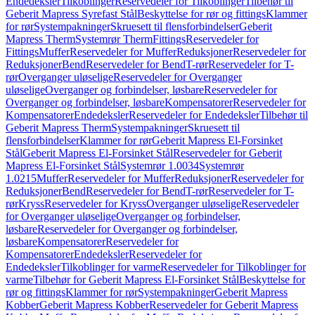
Endedeksler
Tilkoblinger
Reservedeler for Tilkoblinger
Tilbehør til
Geberit Mapress Syrefast Stål
Beskyttelse for rør og fittings
Klammer
for rør
Systempakninger
Skruesett til flensforbindelser
Geberit
Mapress Therm
Systemrør Therm
Fittings
Reservedeler for
Fittings
Muffer
Reservedeler for Muffer
Reduksjoner
Reservedeler for
Reduksjoner
Bend
Reservedeler for Bend
T-rør
Reservedeler for T-
rør
Overganger uløselige
Reservedeler for Overganger
uløselige
Overganger og forbindelser, løsbare
Reservedeler for
Overganger og forbindelser, løsbare
Kompensatorer
Reservedeler for
Kompensatorer
Endedeksler
Reservedeler for Endedeksler
Tilbehør til
Geberit Mapress Therm
Systempakninger
Skruesett til
flensforbindelser
Klammer for rør
Geberit Mapress El-Forsinket
Stål
Geberit Mapress El-Forsinket Stål
Reservedeler for Geberit
Mapress El-Forsinket Stål
Systemrør 1.0034
Systemrør
1.0215
Muffer
Reservedeler for Muffer
Reduksjoner
Reservedeler for
Reduksjoner
Bend
Reservedeler for Bend
T-rør
Reservedeler for T-
rør
Kryss
Reservedeler for Kryss
Overganger uløselige
Reservedeler
for Overganger uløselige
Overganger og forbindelser,
løsbare
Reservedeler for Overganger og forbindelser,
løsbare
Kompensatorer
Reservedeler for
Kompensatorer
Endedeksler
Reservedeler for
Endedeksler
Tilkoblinger for varme
Reservedeler for Tilkoblinger for
varme
Tilbehør for Geberit Mapress El-Forsinket Stål
Beskyttelse for
rør og fittings
Klammer for rør
Systempakninger
Geberit Mapress
Kobber
Geberit Mapress Kobber
Reservedeler for Geberit Mapress