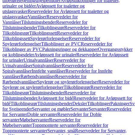
tilbehør
Betjeningshjelpemidler
Avløpstilkoblinger for toaletter,
urinaler og bidéer
Avløpssett for toaletter og
utslagsvasker
Reservedeler for Avløpssett for toaletter og
utslagsvasker
Vannlåser
Reservedeler for
Vannlåser
Tilslutningsbender
Reservedeler for
Tilslutningsbender
Tilkoblingsrør
Reservedeler for
Tilkoblingsrør
Tilkoblingssett
Reservedeler for
Tilkoblingssett
Spylerørforlengelser
Reservedeler for
Spylerørforlengelser
Tilkoblinger av PVC
Reservedeler for
Tilkoblinger av PVC
Pakningsringer og dekkapper
Overgangsstykker
og koblingsdeler
Avløpssett for urinaler
Reservedeler for Avløpssett
for urinaler
Urinalvannlåser
Reservedeler for
Urinalvannlåser
Spiralvannlåser
Reservedeler for
Spiralvannlåser
Innfelte vannlåser
Reservedeler for Innfelte
vannlåser
Rørbendvannlåser
Reservedeler for
Rørbendvannlåser
Spylerør og spylerørforlengelser
Reservedeler for
Spylerør og spylerørforlengelser
Tilkoblingsrør
Reservedeler for
Tilkoblingsrør
Tilslutningsbender
Reservedeler for
Tilslutningsbender
Avløpssett for bidé
Reservedeler for Avløpssett for
bidé
Tilkoblingsrør
Tilslutningsbender
Deksler
Tilkoblinger
Pakninger
Sv
for Sveiseender
Servanter og møbler
Servanter
Servanter
Reservedeler
for Servanter
Doble servanter
Reservedeler for Doble
servanter
Møbelservanter
Reservedeler for
Møbelservanter
Toppmonterte servanter
Reservedeler for
Toppmonterte servanter
Servanter, små
Reservedeler for Servanter,