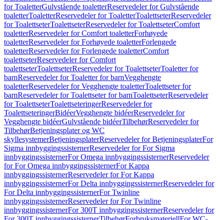
for Toaletter
Gulvstående toaletter
Reservedeler for Gulvstående
toaletter
Toaletter
Reservedeler for Toaletter
Toalettseter
Reservedeler
for Toalettseter
Toalettseter
Reservedeler for Toalettseter
Comfort
toaletter
Reservedeler for Comfort toaletter
Forhøyede
toaletter
Reservedeler for Forhøyede toaletter
Forlengede
toaletter
Reservedeler for Forlengede toaletter
Comfort
toalettseter
Reservedeler for Comfort
toalettseter
Toalettseter
Reservedeler for Toalettseter
Toaletter for
barn
Reservedeler for Toaletter for barn
Vegghengte
toaletter
Reservedeler for Vegghengte toaletter
Toalettseter for
barn
Reservedeler for Toalettseter for barn
Toalettseter
Reservedeler
for Toalettseter
Toalettseteringer
Reservedeler for
Toalettseteringer
Bidéer
Vegghengte bidéer
Reservedeler for
Vegghengte bidéer
Gulvstående bidéer
Tilbehør
Reservedeler for
Tilbehør
Betjeningsplater og WC
skyllesystemer
Betjeningsplater
Reservedeler for Betjeningsplater
For
Sigma innbyggingssisterner
Reservedeler for For Sigma
innbyggingssisterner
For Omega innbyggingssisterner
Reservedeler
for For Omega innbyggingssisterner
For Kappa
innbyggingssisterner
Reservedeler for For Kappa
innbyggingssisterner
For Delta innbyggingssisterner
Reservedeler for
For Delta innbyggingssisterner
For Twinline
innbyggingssisterner
Reservedeler for For Twinline
innbyggingssisterner
For 300T innbyggingssisterner
Reservedeler for
For 300T innbyggingssisterner
Tilbehør
Forbruksmateriell
For WC-