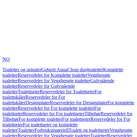
NO
Toaletter og urinaler
Geberit AquaClean dusjtoaletter
Komplette
toaletter
Reservedeler for Komplette toaletter
Vegghengte
toaletter
Reservedeler for Vegghengte toaletter
Gulvstående
toaletter
Reservedeler for Gulvstående
toaletter
Toalettseter
Reservedeler for Toalettseter
For
toalettskåler
Reservedeler for For
toalettskåler
Designplater
Reservedeler for Designplater
For komplette
toaletter
Reservedeler for For komplette toaletter
For
toalettseter
Reservedeler for For toalettseter
Tilbehør
Reservedeler for
Tilbehør
For komplette toaletter
For toalettseter
Reservedeler for For
toalettseter
For toalettseter og komplette
toaletter
Toaletter
Forbruksmateriell
Toalett og toalettseter
Vegghengte
toaletter
Reservedeler for Vegghengte toaletter
Toaletter
Reservedeler