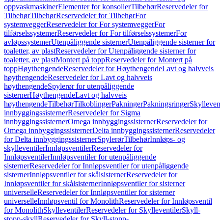
oppvaskmaskiner
Elementer for konsoller
Tilbehør
Reservedeler for
Tilbehør
Tilbehør
Reservedeler for Tilbehør
For
systemvegger
Reservedeler for For systemvegger
For
tilførselssystemer
Reservedeler for For tilførselssystemer
For
avløpssystemer
Utenpåliggende sisterner
Utenpåliggende sisterner for
toaletter, av plast
Reservedeler for Utenpåliggende sisterner for
toaletter, av plast
Montert på topp
Reservedeler for Montert på
topp
Høythengende
Reservedeler for Høythengende
Lavt og halvveis
høythengende
Reservedeler for Lavt og halvveis
høythengende
Spylerør for utenpåliggende
sisterner
Høythengende
Lavt og halvveis
høythengende
Tilbehør
Tilkoblinger
Pakninger
Pakningsringer
Skylleven
innbyggingssisterner
Reservedeler for Sigma
innbyggingssisterner
Omega innbyggingssisterner
Reservedeler for
Omega innbyggingssisterner
Delta innbyggingssisterner
Reservedeler
for Delta innbyggingssisterner
Spylerør
Tilbehør
Innløps- og
skylleventiler
Innløpsventiler
Reservedeler for
Innløpsventiler
Innløpsventiler for utenpåliggende
sisterner
Reservedeler for Innløpsventiler for utenpåliggende
sisterner
Innløpsventiler for skålsisterner
Reservedeler for
Innløpsventiler for skålsisterner
Innløpsventiler for sisterner
universelle
Reservedeler for Innløpsventiler for sisterner
universelle
Innløpsventil for Monolith
Reservedeler for Innløpsventil
for Monolith
Skylleventiler
Reservedeler for Skylleventiler
Skyll-
stopp-skyll
Reservedeler for Skyll-stopp-