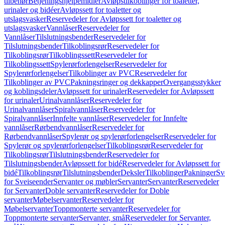
tilbehør
Betjeningshjelpemidler
Avløpstilkoblinger for toaletter,
urinaler og bidéer
Avløpssett for toaletter og
utslagsvasker
Reservedeler for Avløpssett for toaletter og
utslagsvasker
Vannlåser
Reservedeler for
Vannlåser
Tilslutningsbender
Reservedeler for
Tilslutningsbender
Tilkoblingsrør
Reservedeler for
Tilkoblingsrør
Tilkoblingssett
Reservedeler for
Tilkoblingssett
Spylerørforlengelser
Reservedeler for
Spylerørforlengelser
Tilkoblinger av PVC
Reservedeler for
Tilkoblinger av PVC
Pakningsringer og dekkapper
Overgangsstykker
og koblingsdeler
Avløpssett for urinaler
Reservedeler for Avløpssett
for urinaler
Urinalvannlåser
Reservedeler for
Urinalvannlåser
Spiralvannlåser
Reservedeler for
Spiralvannlåser
Innfelte vannlåser
Reservedeler for Innfelte
vannlåser
Rørbendvannlåser
Reservedeler for
Rørbendvannlåser
Spylerør og spylerørforlengelser
Reservedeler for
Spylerør og spylerørforlengelser
Tilkoblingsrør
Reservedeler for
Tilkoblingsrør
Tilslutningsbender
Reservedeler for
Tilslutningsbender
Avløpssett for bidé
Reservedeler for Avløpssett for
bidé
Tilkoblingsrør
Tilslutningsbender
Deksler
Tilkoblinger
Pakninger
Sv
for Sveiseender
Servanter og møbler
Servanter
Servanter
Reservedeler
for Servanter
Doble servanter
Reservedeler for Doble
servanter
Møbelservanter
Reservedeler for
Møbelservanter
Toppmonterte servanter
Reservedeler for
Toppmonterte servanter
Servanter, små
Reservedeler for Servanter,