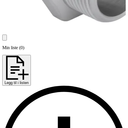
Min liste
(
0
)
Legg til i listen