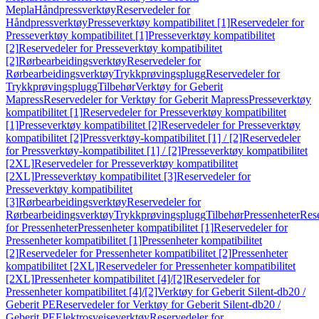
Mepla
Håndpressverktøy
Reservedeler for
Håndpressverktøy
Presseverktøy kompatibilitet [1]
Reservedeler for
Presseverktøy kompatibilitet [1]
Presseverktøy kompatibilitet
[2]
Reservedeler for Presseverktøy kompatibilitet
[2]
Rørbearbeidingsverktøy
Reservedeler for
Rørbearbeidingsverktøy
Trykkprøvingsplugg
Reservedeler for
Trykkprøvingsplugg
Tilbehør
Verktøy for Geberit
Mapress
Reservedeler for Verktøy for Geberit Mapress
Presseverktøy
kompatibilitet [1]
Reservedeler for Presseverktøy kompatibilitet
[1]
Presseverktøy kompatibilitet [2]
Reservedeler for Presseverktøy
kompatibilitet [2]
Pressverktøy-kompatibilitet [1] / [2]
Reservedeler
for Pressverktøy-kompatibilitet [1] / [2]
Presseverktøy kompatibilitet
[2XL]
Reservedeler for Presseverktøy kompatibilitet
[2XL]
Presseverktøy kompatibilitet [3]
Reservedeler for
Presseverktøy kompatibilitet
[3]
Rørbearbeidingsverktøy
Reservedeler for
Rørbearbeidingsverktøy
Trykkprøvingsplugg
Tilbehør
Pressenheter
Res
for Pressenheter
Pressenheter kompatibilitet [1]
Reservedeler for
Pressenheter kompatibilitet [1]
Pressenheter kompatibilitet
[2]
Reservedeler for Pressenheter kompatibilitet [2]
Pressenheter
kompatibilitet [2XL]
Reservedeler for Pressenheter kompatibilitet
[2XL]
Pressenheter kompatibilitet [4]/[2]
Reservedeler for
Pressenheter kompatibilitet [4]/[2]
Verktøy for Geberit Silent-db20 /
Geberit PE
Reservedeler for Verktøy for Geberit Silent-db20 /
Geberit PE
Elektrosveiseverktøy
Reservedeler for