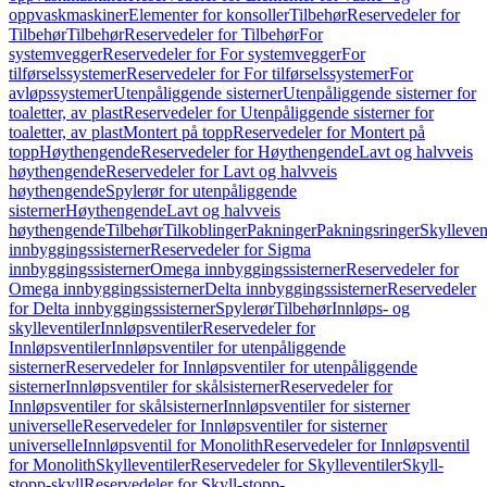
oppvaskmaskiner
Elementer for konsoller
Tilbehør
Reservedeler for
Tilbehør
Tilbehør
Reservedeler for Tilbehør
For
systemvegger
Reservedeler for For systemvegger
For
tilførselssystemer
Reservedeler for For tilførselssystemer
For
avløpssystemer
Utenpåliggende sisterner
Utenpåliggende sisterner for
toaletter, av plast
Reservedeler for Utenpåliggende sisterner for
toaletter, av plast
Montert på topp
Reservedeler for Montert på
topp
Høythengende
Reservedeler for Høythengende
Lavt og halvveis
høythengende
Reservedeler for Lavt og halvveis
høythengende
Spylerør for utenpåliggende
sisterner
Høythengende
Lavt og halvveis
høythengende
Tilbehør
Tilkoblinger
Pakninger
Pakningsringer
Skylleven
innbyggingssisterner
Reservedeler for Sigma
innbyggingssisterner
Omega innbyggingssisterner
Reservedeler for
Omega innbyggingssisterner
Delta innbyggingssisterner
Reservedeler
for Delta innbyggingssisterner
Spylerør
Tilbehør
Innløps- og
skylleventiler
Innløpsventiler
Reservedeler for
Innløpsventiler
Innløpsventiler for utenpåliggende
sisterner
Reservedeler for Innløpsventiler for utenpåliggende
sisterner
Innløpsventiler for skålsisterner
Reservedeler for
Innløpsventiler for skålsisterner
Innløpsventiler for sisterner
universelle
Reservedeler for Innløpsventiler for sisterner
universelle
Innløpsventil for Monolith
Reservedeler for Innløpsventil
for Monolith
Skylleventiler
Reservedeler for Skylleventiler
Skyll-
stopp-skyll
Reservedeler for Skyll-stopp-