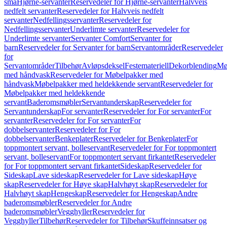
små
Hjørne-servanter
Reservedeler for Hjørne-servanter
Halvveis
nedfelt servanter
Reservedeler for Halvveis nedfelt
servanter
Nedfellingsservanter
Reservedeler for
Nedfellingsservanter
Underlimte servanter
Reservedeler for
Underlimte servanter
Servanter Comfort
Servanter for
barn
Reservedeler for Servanter for barn
Servantområder
Reservedeler
for
Servantområder
Tilbehør
Avløpsdeksel
Festemateriell
Dekorblending
Mø
med håndvask
Reservedeler for Møbelpakker med
håndvask
Møbelpakker med heldekkende servant
Reservedeler for
Møbelpakker med heldekkende
servant
Baderomsmøbler
Servantunderskap
Reservedeler for
Servantunderskap
For servanter
Reservedeler for For servanter
For
servanter
Reservedeler for For servanter
For
dobbelservanter
Reservedeler for For
dobbelservanter
Benkeplater
Reservedeler for Benkeplater
For
toppmontert servant, bolleservant
Reservedeler for For toppmontert
servant, bolleservant
For toppmontert servant firkantet
Reservedeler
for For toppmontert servant firkantet
Sideskap
Reservedeler for
Sideskap
Lave sideskap
Reservedeler for Lave sideskap
Høye
skap
Reservedeler for Høye skap
Halvhøyt skap
Reservedeler for
Halvhøyt skap
Hengeskap
Reservedeler for Hengeskap
Andre
baderomsmøbler
Reservedeler for Andre
baderomsmøbler
Vegghyller
Reservedeler for
Vegghyller
Tilbehør
Reservedeler for Tilbehør
Skuffeinnsatser og