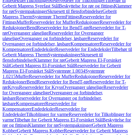
Endedeksler
Tilkoblinger
Reservedeler for Tilkoblinger
Tilbehør til
Geberit Mapress Syrefast Stål
Beskyttelse for rør og fittings
Klammer
for rør
Systempakninger
Skruesett til flensforbindelser
Geberit
Mapress Therm
Systemrør Therm
Fittings
Reservedeler for
Fittings
Muffer
Reservedeler for Muffer
Reduksjoner
Reservedeler for
Reduksjoner
Bend
Reservedeler for Bend
T-rør
Reservedeler for T-
rør
Overganger uløselige
Reservedeler for Overganger
uløselige
Overganger og forbindelser, løsbare
Reservedeler for
Overganger og forbindelser, løsbare
Kompensatorer
Reservedeler for
Kompensatorer
Endedeksler
Reservedeler for Endedeksler
Tilbehør til
Geberit Mapress Therm
Systempakninger
Skruesett til
flensforbindelser
Klammer for rør
Geberit Mapress El-Forsinket
Stål
Geberit Mapress El-Forsinket Stål
Reservedeler for Geberit
Mapress El-Forsinket Stål
Systemrør 1.0034
Systemrør
1.0215
Muffer
Reservedeler for Muffer
Reduksjoner
Reservedeler for
Reduksjoner
Bend
Reservedeler for Bend
T-rør
Reservedeler for T-
rør
Kryss
Reservedeler for Kryss
Overganger uløselige
Reservedeler
for Overganger uløselige
Overganger og forbindelser,
løsbare
Reservedeler for Overganger og forbindelser,
løsbare
Kompensatorer
Reservedeler for
Kompensatorer
Endedeksler
Reservedeler for
Endedeksler
Tilkoblinger for varme
Reservedeler for Tilkoblinger for
varme
Tilbehør for Geberit Mapress El-Forsinket Stål
Beskyttelse for
rør og fittings
Klammer for rør
Systempakninger
Geberit Mapress
Kobber
Geberit Mapress Kobber
Reservedeler for Geberit Mapress