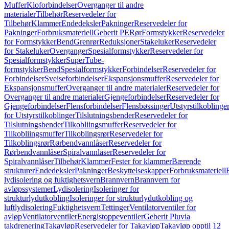
Muffer
Kloforbindelser
Overganger til andre
materialer
Tilbehør
Reservedeler for
Tilbehør
Klammer
Endedeksler
Pakninger
Reservedeler for
Pakninger
Forbruksmateriell
Geberit PE
Rør
Formstykker
Reservedeler
for Formstykker
Bend
Grenrør
Reduksjoner
Stakeluker
Reservedeler
for Stakeluker
Overganger
Spesialformstykker
Reservedeler for
Spesialformstykker
SuperTube-
formstykker
Bend
Spesialformstykker
Forbindelser
Reservedeler for
Forbindelser
Sveiseforbindelser
Ekspansjonsmuffer
Reservedeler for
Ekspansjonsmuffer
Overganger til andre materialer
Reservedeler for
Overganger til andre materialer
Gjengeforbindelser
Reservedeler for
Gjengeforbindelser
Flensforbindelser
Flensbøssinger
Utstyrstilkoblinge
for Utstyrstilkoblinger
Tilslutningsbender
Reservedeler for
Tilslutningsbender
Tilkobliingsmuffer
Reservedeler for
Tilkobliingsmuffer
Tilkoblingsrør
Reservedeler for
Tilkoblingsrør
Rørbendvannlåser
Reservedeler for
Rørbendvannlåser
Spiralvannlåser
Reservedeler for
Spiralvannlåser
Tilbehør
Klammer
Fester for klammer
Bærende
strukturer
Endedeksler
Pakninger
Beskyttelseskapper
Forbruksmateriell
lydisolering og fuktighetsvern
Brannvern
Brannvern for
avløpssystemer
Lydisolering
Isoleringer for
strukturlydutkobling
Isoleringer for strukturlydutkobling og
luftlydisolering
Fuktighetsvern
Tettinger
Ventilatorventiler for
avløp
Ventilatorventiler
Energistoppeventiler
Geberit Pluvia
takdrenering
Takavløp
Reservedeler for Takavløp
Takavløp opptil 12