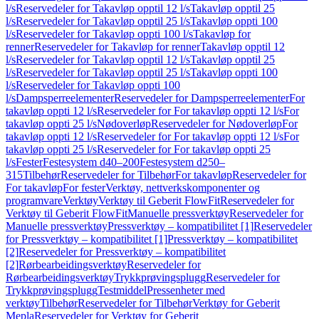
l/s
Reservedeler for Takavløp opptil 12 l/s
Takavløp opptil 25
l/s
Reservedeler for Takavløp opptil 25 l/s
Takavløp oppti 100
l/s
Reservedeler for Takavløp oppti 100 l/s
Takavløp for
renner
Reservedeler for Takavløp for renner
Takavløp opptil 12
l/s
Reservedeler for Takavløp opptil 12 l/s
Takavløp opptil 25
l/s
Reservedeler for Takavløp opptil 25 l/s
Takavløp oppti 100
l/s
Reservedeler for Takavløp oppti 100
l/s
Dampsperreelementer
Reservedeler for Dampsperreelementer
For
takavløp oppti 12 l/s
Reservedeler for For takavløp oppti 12 l/s
For
takavløp oppti 25 l/s
Nødoverløp
Reservedeler for Nødoverløp
For
takavløp oppti 12 l/s
Reservedeler for For takavløp oppti 12 l/s
For
takavløp oppti 25 l/s
Reservedeler for For takavløp oppti 25
l/s
Fester
Festesystem d40–200
Festesystem d250–
315
Tilbehør
Reservedeler for Tilbehør
For takavløp
Reservedeler for
For takavløp
For fester
Verktøy, nettverkskomponenter og
programvare
Verktøy
Verktøy til Geberit FlowFit
Reservedeler for
Verktøy til Geberit FlowFit
Manuelle pressverktøy
Reservedeler for
Manuelle pressverktøy
Pressverktøy – kompatibilitet [1]
Reservedeler
for Pressverktøy – kompatibilitet [1]
Pressverktøy – kompatibilitet
[2]
Reservedeler for Pressverktøy – kompatibilitet
[2]
Rørbearbeidingsverktøy
Reservedeler for
Rørbearbeidingsverktøy
Trykkprøvingsplugg
Reservedeler for
Trykkprøvingsplugg
Testmiddel
Pressenheter med
verktøy
Tilbehør
Reservedeler for Tilbehør
Verktøy for Geberit
Mepla
Reservedeler for Verktøy for Geberit