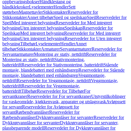
oppbevaringsbokser
Håndklestang og
håndklekroker
Lyselementer
Hendler
Sett
støtteben
Magnettavler
Stikkontakter
Reservedeler for
Stikkontakter
Annet tilbehør
Speil og speilskap
Speil
Reservedeler for
Speil
Med integrert belysning
Reservedeler for Med integrert
belysning
Uten integrert belysning
Speilskap
Reservedeler for
Speilskap
Med integrert belysning
Reservedeler for Med integrert
belysning
Uten integrert belysning
Reservedeler for Uten integrert
belysning
Tilbehør
Lyselementer
Hendler
Annet
tilbehør
Stikkontakter
Armaturer
Servantarmaturer
Reservedeler for
Servantarmaturer
Montering av stativ, nettdrift
Reservedeler for
Montering av stativ, nettdrift
Stativmontering,
batteridrift
Reservedeler for Stativmontering, batteridrift
Stående
montasje, blandebatteri med enhåndsgrep
Reservedeler for Stående
montasje, blandebatteri med enhåndsgrep
Veggmontasje,
nettdrift
Reservedeler for Veggmontasje, nettdrift
Veggmontasje,
batteridrift
Reservedeler for Veggmontasje,
batteridrift
Tilbehør
Reservedeler for Tilbehør
For
servantkraner
Reservedeler for For servantkraner
Utstyrstilkoblinger
for vaskeområde, kjøkkenvask, apparater og utslagsvask
Avløpssett
for servant
Reservedeler for Avløpssett for
servant
Rørbendvannlåser
Reservedeler for
Rørbendvannlåser
Dykkrørvannlåser for servanter
Reservedeler for
Dykkrørvannlåser for servanter
Dykkrørvannlåser for servanter,
plassbeparende modell
Reservedeler for Dykkrørvannlåser for