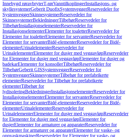
Innebygd røravbryter
T-rør
Vanntilkoplinger
Installasjons- og
skyllesystemer
Geberit Duofix
Systemvegger
Reservedeler for
Systemvegger
Skinnesystemer
Reservedeler for
Skinnesystemer
Bekledninger
Tilbehør
Reservedeler for
Tilbehør
Installasjonselementer
Reservedeler for
Installasjonselementer
Elementer for toaletter
Reservedeler for
Elementer for toaletter
Elementer for servanter
Reservedeler for
Elementer for servanter
Bidé-elementer
Reservedeler for Bidé-
elementer
Urinalelementer
Reservedeler for
Urinalelementer
Elementer for dusjer med veggavløp
Reservedeler
for Elementer for dusjer med veggavløp
Elementer for dusjer og
badekar
Elementer for konsoller
Tilbehør
Reservedeler for
Tilbehør
Geberit GIS
Systemvegger
Reservedeler for
Systemvegger
Skinnesystemer
Tilbehør for prefabrikerte
elementer
Reservedeler for Tilbehør for prefabrikerte
elementer
Tilbehør for
lydisolering
Bekledninger
Installasjonselementer
Reservedeler for
Installasjonselementer
Elementer for servanter
Reservedeler for
Elementer for servanter
Bidé-elementer
Reservedeler for Bidé-
elementer
Urinalelementer
Reservedeler for
Urinalelementer
Elementer for dusjer med veggavløp
Reservedeler
for Elementer for dusjer med veggavløp
Elementer for
dusjer
Elementer for armaturer og apparater
Reservedeler for
Elementer for armaturer og apparater
Elementer for vaske- og
oppvaskmaskiner
Reservedeler for Elementer for vaske- og