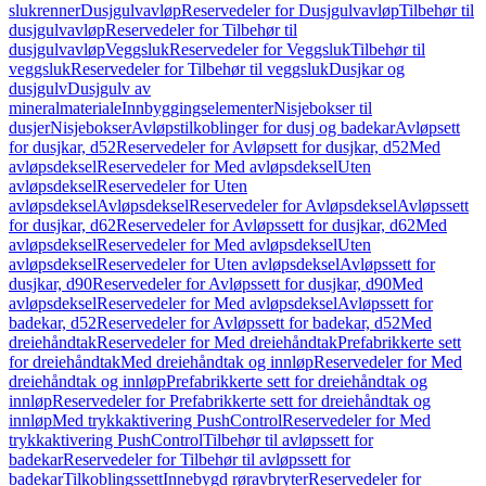
slukrenner
Dusjgulvavløp
Reservedeler for Dusjgulvavløp
Tilbehør til
dusjgulvavløp
Reservedeler for Tilbehør til
dusjgulvavløp
Veggsluk
Reservedeler for Veggsluk
Tilbehør til
veggsluk
Reservedeler for Tilbehør til veggsluk
Dusjkar og
dusjgulv
Dusjgulv av
mineralmateriale
Innbyggingselementer
Nisjebokser til
dusjer
Nisjebokser
Avløpstilkoblinger for dusj og badekar
Avløpsett
for dusjkar, d52
Reservedeler for Avløpsett for dusjkar, d52
Med
avløpsdeksel
Reservedeler for Med avløpsdeksel
Uten
avløpsdeksel
Reservedeler for Uten
avløpsdeksel
Avløpsdeksel
Reservedeler for Avløpsdeksel
Avløpssett
for dusjkar, d62
Reservedeler for Avløpssett for dusjkar, d62
Med
avløpsdeksel
Reservedeler for Med avløpsdeksel
Uten
avløpsdeksel
Reservedeler for Uten avløpsdeksel
Avløpssett for
dusjkar, d90
Reservedeler for Avløpssett for dusjkar, d90
Med
avløpsdeksel
Reservedeler for Med avløpsdeksel
Avløpssett for
badekar, d52
Reservedeler for Avløpssett for badekar, d52
Med
dreiehåndtak
Reservedeler for Med dreiehåndtak
Prefabrikkerte sett
for dreiehåndtak
Med dreiehåndtak og innløp
Reservedeler for Med
dreiehåndtak og innløp
Prefabrikkerte sett for dreiehåndtak og
innløp
Reservedeler for Prefabrikkerte sett for dreiehåndtak og
innløp
Med trykkaktivering PushControl
Reservedeler for Med
trykkaktivering PushControl
Tilbehør til avløpssett for
badekar
Reservedeler for Tilbehør til avløpssett for
badekar
Tilkoblingssett
Innebygd røravbryter
Reservedeler for