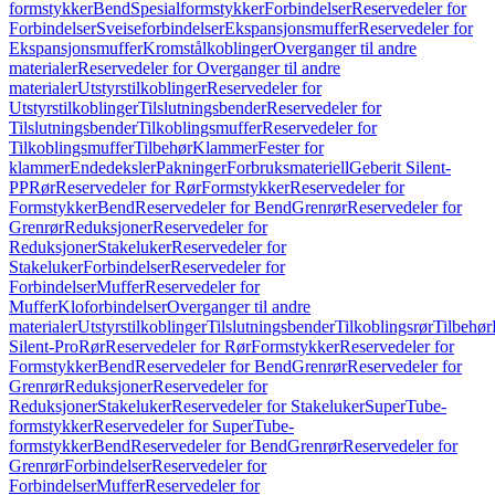
formstykker
Bend
Spesialformstykker
Forbindelser
Reservedeler for
Forbindelser
Sveiseforbindelser
Ekspansjonsmuffer
Reservedeler for
Ekspansjonsmuffer
Kromstålkoblinger
Overganger til andre
materialer
Reservedeler for Overganger til andre
materialer
Utstyrstilkoblinger
Reservedeler for
Utstyrstilkoblinger
Tilslutningsbender
Reservedeler for
Tilslutningsbender
Tilkoblingsmuffer
Reservedeler for
Tilkoblingsmuffer
Tilbehør
Klammer
Fester for
klammer
Endedeksler
Pakninger
Forbruksmateriell
Geberit Silent-
PP
Rør
Reservedeler for Rør
Formstykker
Reservedeler for
Formstykker
Bend
Reservedeler for Bend
Grenrør
Reservedeler for
Grenrør
Reduksjoner
Reservedeler for
Reduksjoner
Stakeluker
Reservedeler for
Stakeluker
Forbindelser
Reservedeler for
Forbindelser
Muffer
Reservedeler for
Muffer
Kloforbindelser
Overganger til andre
materialer
Utstyrstilkoblinger
Tilslutningsbender
Tilkoblingsrør
Tilbehør
Silent-Pro
Rør
Reservedeler for Rør
Formstykker
Reservedeler for
Formstykker
Bend
Reservedeler for Bend
Grenrør
Reservedeler for
Grenrør
Reduksjoner
Reservedeler for
Reduksjoner
Stakeluker
Reservedeler for Stakeluker
SuperTube-
formstykker
Reservedeler for SuperTube-
formstykker
Bend
Reservedeler for Bend
Grenrør
Reservedeler for
Grenrør
Forbindelser
Reservedeler for
Forbindelser
Muffer
Reservedeler for