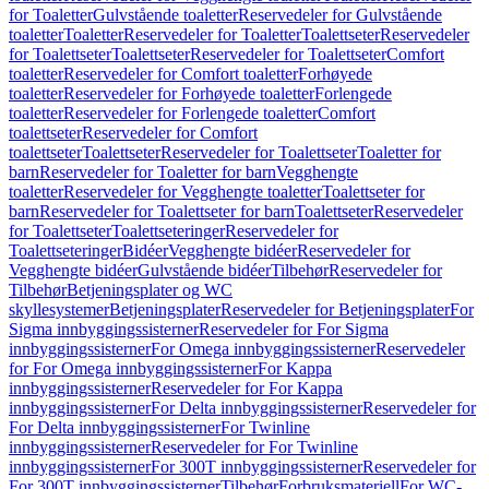
for Toaletter
Gulvstående toaletter
Reservedeler for Gulvstående
toaletter
Toaletter
Reservedeler for Toaletter
Toalettseter
Reservedeler
for Toalettseter
Toalettseter
Reservedeler for Toalettseter
Comfort
toaletter
Reservedeler for Comfort toaletter
Forhøyede
toaletter
Reservedeler for Forhøyede toaletter
Forlengede
toaletter
Reservedeler for Forlengede toaletter
Comfort
toalettseter
Reservedeler for Comfort
toalettseter
Toalettseter
Reservedeler for Toalettseter
Toaletter for
barn
Reservedeler for Toaletter for barn
Vegghengte
toaletter
Reservedeler for Vegghengte toaletter
Toalettseter for
barn
Reservedeler for Toalettseter for barn
Toalettseter
Reservedeler
for Toalettseter
Toalettseteringer
Reservedeler for
Toalettseteringer
Bidéer
Vegghengte bidéer
Reservedeler for
Vegghengte bidéer
Gulvstående bidéer
Tilbehør
Reservedeler for
Tilbehør
Betjeningsplater og WC
skyllesystemer
Betjeningsplater
Reservedeler for Betjeningsplater
For
Sigma innbyggingssisterner
Reservedeler for For Sigma
innbyggingssisterner
For Omega innbyggingssisterner
Reservedeler
for For Omega innbyggingssisterner
For Kappa
innbyggingssisterner
Reservedeler for For Kappa
innbyggingssisterner
For Delta innbyggingssisterner
Reservedeler for
For Delta innbyggingssisterner
For Twinline
innbyggingssisterner
Reservedeler for For Twinline
innbyggingssisterner
For 300T innbyggingssisterner
Reservedeler for
For 300T innbyggingssisterner
Tilbehør
Forbruksmateriell
For WC-