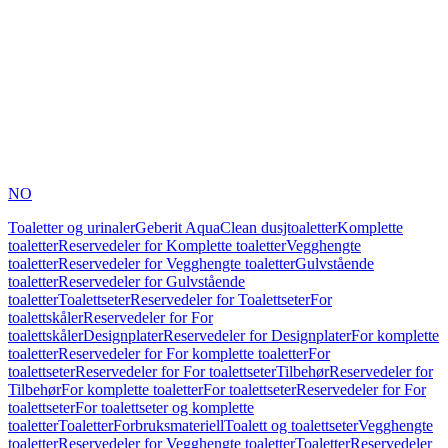
NO
Toaletter og urinaler
Geberit AquaClean dusjtoaletter
Komplette
toaletter
Reservedeler for Komplette toaletter
Vegghengte
toaletter
Reservedeler for Vegghengte toaletter
Gulvstående
toaletter
Reservedeler for Gulvstående
toaletter
Toalettseter
Reservedeler for Toalettseter
For
toalettskåler
Reservedeler for For
toalettskåler
Designplater
Reservedeler for Designplater
For komplette
toaletter
Reservedeler for For komplette toaletter
For
toalettseter
Reservedeler for For toalettseter
Tilbehør
Reservedeler for
Tilbehør
For komplette toaletter
For toalettseter
Reservedeler for For
toalettseter
For toalettseter og komplette
toaletter
Toaletter
Forbruksmateriell
Toalett og toalettseter
Vegghengte
toaletter
Reservedeler for Vegghengte toaletter
Toaletter
Reservedeler