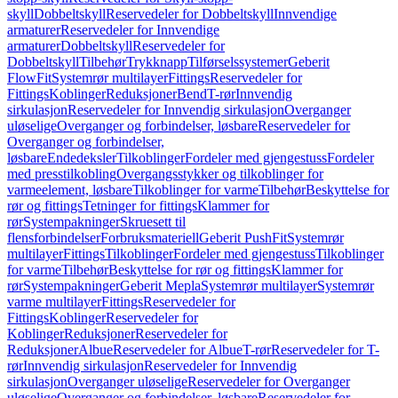
skyll
Dobbeltskyll
Reservedeler for Dobbeltskyll
Innvendige
armaturer
Reservedeler for Innvendige
armaturer
Dobbeltskyll
Reservedeler for
Dobbeltskyll
Tilbehør
Trykknapp
Tilførselssystemer
Geberit
FlowFit
Systemrør multilayer
Fittings
Reservedeler for
Fittings
Koblinger
Reduksjoner
Bend
T-rør
Innvendig
sirkulasjon
Reservedeler for Innvendig sirkulasjon
Overganger
uløselige
Overganger og forbindelser, løsbare
Reservedeler for
Overganger og forbindelser,
løsbare
Endedeksler
Tilkoblinger
Fordeler med gjengestuss
Fordeler
med presstilkobling
Overgangsstykker og tilkoblinger for
varmeelement, løsbare
Tilkoblinger for varme
Tilbehør
Beskyttelse for
rør og fittings
Tetninger for fittings
Klammer for
rør
Systempakninger
Skruesett til
flensforbindelser
Forbruksmateriell
Geberit PushFit
Systemrør
multilayer
Fittings
Tilkoblinger
Fordeler med gjengestuss
Tilkoblinger
for varme
Tilbehør
Beskyttelse for rør og fittings
Klammer for
rør
Systempakninger
Geberit Mepla
Systemrør multilayer
Systemrør
varme multilayer
Fittings
Reservedeler for
Fittings
Koblinger
Reservedeler for
Koblinger
Reduksjoner
Reservedeler for
Reduksjoner
Albue
Reservedeler for Albue
T-rør
Reservedeler for T-
rør
Innvendig sirkulasjon
Reservedeler for Innvendig
sirkulasjon
Overganger uløselige
Reservedeler for Overganger
uløselige
Overganger og forbindelser, løsbare
Reservedeler for