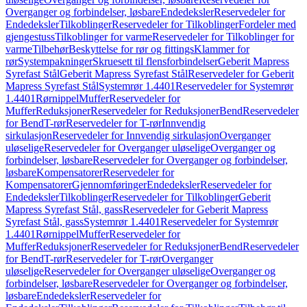
Overganger og forbindelser, løsbare
Endedeksler
Reservedeler for
Endedeksler
Tilkoblinger
Reservedeler for Tilkoblinger
Fordeler med
gjengestuss
Tilkoblinger for varme
Reservedeler for Tilkoblinger for
varme
Tilbehør
Beskyttelse for rør og fittings
Klammer for
rør
Systempakninger
Skruesett til flensforbindelser
Geberit Mapress
Syrefast Stål
Geberit Mapress Syrefast Stål
Reservedeler for Geberit
Mapress Syrefast Stål
Systemrør 1.4401
Reservedeler for Systemrør
1.4401
Rørnippel
Muffer
Reservedeler for
Muffer
Reduksjoner
Reservedeler for Reduksjoner
Bend
Reservedeler
for Bend
T-rør
Reservedeler for T-rør
Innvendig
sirkulasjon
Reservedeler for Innvendig sirkulasjon
Overganger
uløselige
Reservedeler for Overganger uløselige
Overganger og
forbindelser, løsbare
Reservedeler for Overganger og forbindelser,
løsbare
Kompensatorer
Reservedeler for
Kompensatorer
Gjennomføringer
Endedeksler
Reservedeler for
Endedeksler
Tilkoblinger
Reservedeler for Tilkoblinger
Geberit
Mapress Syrefast Stål, gass
Reservedeler for Geberit Mapress
Syrefast Stål, gass
Systemrør 1.4401
Reservedeler for Systemrør
1.4401
Rørnippel
Muffer
Reservedeler for
Muffer
Reduksjoner
Reservedeler for Reduksjoner
Bend
Reservedeler
for Bend
T-rør
Reservedeler for T-rør
Overganger
uløselige
Reservedeler for Overganger uløselige
Overganger og
forbindelser, løsbare
Reservedeler for Overganger og forbindelser,
løsbare
Endedeksler
Reservedeler for