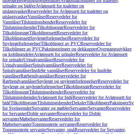
tilbehør
Betjeningshjelpemidler
Avløpstilkoblinger for toaletter,
urinaler og bidéer
Avløpssett for toaletter og
utslagsvasker
Reservedeler for Avløpssett for toaletter og
utslagsvasker
Vannlåser
Reservedeler for
Vannlåser
Tilslutningsbender
Reservedeler for
Tilslutningsbender
Tilkoblingsrør
Reservedeler for
Tilkoblingsrør
Tilkoblingssett
Reservedeler for
Tilkoblingssett
Spylerørforlengelser
Reservedeler for
Spylerørforlengelser
Tilkoblinger av PVC
Reservedeler for
Tilkoblinger av PVC
Pakningsringer og dekkapper
Overgangsstykker
og koblingsdeler
Avløpssett for urinaler
Reservedeler for Avløpssett
for urinaler
Urinalvannlåser
Reservedeler for
Urinalvannlåser
Spiralvannlåser
Reservedeler for
Spiralvannlåser
Innfelte vannlåser
Reservedeler for Innfelte
vannlåser
Rørbendvannlåser
Reservedeler for
Rørbendvannlåser
Spylerør og spylerørforlengelser
Reservedeler for
Spylerør og spylerørforlengelser
Tilkoblingsrør
Reservedeler for
Tilkoblingsrør
Tilslutningsbender
Reservedeler for
Tilslutningsbender
Avløpssett for bidé
Reservedeler for Avløpssett for
bidé
Tilkoblingsrør
Tilslutningsbender
Deksler
Tilkoblinger
Pakninger
Sv
for Sveiseender
Servanter og møbler
Servanter
Servanter
Reservedeler
for Servanter
Doble servanter
Reservedeler for Doble
servanter
Møbelservanter
Reservedeler for
Møbelservanter
Toppmonterte servanter
Reservedeler for
Toppmonterte servanter
Servanter, små
Reservedeler for Servanter,