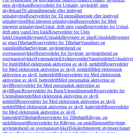
uten skyllekant
Reservedeler for Urinaler, spyledrift, uten
skyllekant
Til utenpåliggende eller innbygd
urinalstyring
Reservedeler for Til utenpåliggende eller innbygd
urinalstyring
Med integrert urinalstyring
Reservedeler for Med
integrert urinalstyring
Urinal, drift uten vann
Reservedeler for Urinal,
drift uten vann
Uten lokk
Reservedeler for Uten
lokk
Urinalskillevegger
Urinalskillevegger av plast
Urinalskillevegger
av glass
Tilbehør
Reservedeler for Tilbehør
Vannlåser og
vannlåstilbehør
Spylerør, spylerørsbend og
overgangsstykker
Reservedeler for Spylerør, spylerørsbend og
overgangsstykker
Festemateriell
Avløpsventiler
Vannfordeler
Urinalstyr
for Innfelt
Med elektronisk aktivering av skyll, nettdrift
Reservedeler
for Med elektronisk aktivering av skyll, nettdrift
Med elektronisk
aktivering av skyll, batteridrift
Reservedeler for Med elektronisk
aktivering av skyll, batteridrift
Med pneumatisk aktivering av
skyll
Reservedeler for Med pneumatisk aktivering av
skyll
Basic
Reservedeler for Basic
Utenpåliggende
Reservedeler for
Utenpåliggende
Med elektronisk aktivering av skyll,
nettdrift
Reservedeler for Med elektronisk aktivering av skyll,
nettdrift
Med elektronisk aktivering av skyll, batteridrift
Reservedeler
for Med elektronisk aktivering av skyll,
batteridrift
Tilbehør
Reservedeler for Tilbehør
Råbygg- og
utskiftingssett
Reservedeler for Råbygg- og utskiftingssett
Spylerør,
spylerørsbend og overgangsstykker
Deksler
Integrerte styringer
Annet