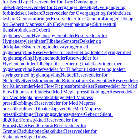
for Bend
T-rør
Reservedeler for T-rør
Overganger
uløselige
Reservedeler for Overganger uløselige
Overganger og
forbindelser, løsbare
Reservedeler for Overganger og forbindelser,
løsbare
Gjennomføringer
Reservedeler for Gjennomføringer
Tilbehør
for Geberit Mapress CuNiFe
Systempakninger
Skruesett til
flensforbindelser
Geberit
hygienesystem
Hygienespylerenheter
Reservedeler for
Hygienespylerenheter
Tilbehør
Sensorer
Deksler og
dekkplater
Sisterner og toalett-styringer med
hygienespyling
Reservedeler for Sisterner og toalett-styringer med
hygienespyling
Hygienemoduler
Reservedeler for
Hygienemoduler
Tilbehør til sisterner og toalett-styringer med
hygienespyling
Reservedeler for Tilbehør til sisterner og toalett-
styringer med hygienespyling
Nettdel
Reservedeler for
Nettdel
Nettverkskomponenter
Rørarmaturer
Kuleventiler
Reservedeler
for Kuleventiler
Med FlowFit pressforbindelser
Reservedeler for Med
FlowFit pressforbindelser
Med Mepla presstilkoblinger
Reservedeler
for Med Mepla presstilkoblinger
Med Mapress
presstilkoblinger
Reservedeler for Med Mapress
presstilkoblinger
Tilbakeslagsventiler
Med Mapress
presstilkoblinger
Bygningsavløpssystemer
Geberit Silent-
db20
Rør
Formstykker
Reservedeler for
Formstykker
Bend
Grenrør
Reservedeler for
Grenrør
Reduksjoner
Stakeluker
Reservedeler for
Stakeluker
SuperTube-