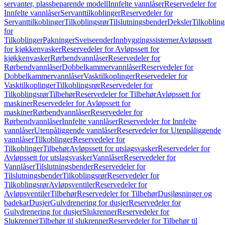
servanter, plassbeparende modell
Innfelte vannlåser
Reservedeler for
Innfelte vannlåser
Servanttilkoblinger
Reservedeler for
Servanttilkoblinger
Tilkoblingsrør
Tilslutningsbender
Deksler
Tilkobling
for
Tilkoblinger
Pakninger
Sveiseender
Innbyggingssisterner
Avløpssett
for kjøkkenvasker
Reservedeler for Avløpssett for
kjøkkenvasker
Rørbendvannlåser
Reservedeler for
Rørbendvannlåser
Dobbelkammervannlåser
Reservedeler for
Dobbelkammervannlåser
Vasktilkoplinger
Reservedeler for
Vasktilkoplinger
Tilkoblingsrør
Reservedeler for
Tilkoblingsrør
Tilbehør
Reservedeler for Tilbehør
Avløpssett for
maskiner
Reservedeler for Avløpssett for
maskiner
Rørbendvannlåser
Reservedeler for
Rørbendvannlåser
Innfelte vannlåser
Reservedeler for Innfelte
vannlåser
Utenpåliggende vannlåser
Reservedeler for Utenpåliggende
vannlåser
Tilkoblinger
Reservedeler for
Tilkoblinger
Tilbehør
Avløpssett for utslagsvasker
Reservedeler for
Avløpssett for utslagsvasker
Vannlåser
Reservedeler for
Vannlåser
Tilslutningsbender
Reservedeler for
Tilslutningsbender
Tilkoblingsrør
Reservedeler for
Tilkoblingsrør
Avløpsventiler
Reservedeler for
Avløpsventiler
Tilbehør
Reservedeler for Tilbehør
Dusjløsninger og
badekar
Dusjer
Gulvdrenering for dusjer
Reservedeler for
Gulvdrenering for dusjer
Slukrenner
Reservedeler for
Slukrenner
Tilbehør til slukrenner
Reservedeler for Tilbehør til