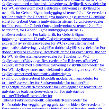
skyllesystem med elektronisk aktivering av skylling
Reservedeler for
For WC-skyllesystem med elektronisk aktivering av skylling
For
nettdrift, for Geberit Sigma innbyggingssisterner 12 cm
Reservedeler
for For nettdrift, for Geberit Sigma innbyggingssisterner 12 cm
Ikke
egnet for Geberit Omega innbyggingssisterner 12 cm
Reservedeler
for Ikke egnet for Geberit Omega innbyggingssisterner 12 cm
For
batteridrift, for Geberit Sigma innbyggingssisterne 12
cm
Reservedeler for For batteridrift, for Geberit Sigma
innbyggingssisterne 12 cm
WC-skyllesystemer med pneumatisk
aktivering av skyll
Reservedeler for WC-skyllesystemer med
pneumatisk aktivering av skyll
For dobbeltskyll
Reservedeler for For
dobbeltskyll
For enkeltskyll
Reservedeler for For enkeltskyll
Tilbehør
for WC-skyllesystemer
Reservedeler for Tilbehør for WC-
skyllesystemer
Råbyggsett
Reservedeler for Råbyggsett
For WC
skyllesystemer med elektronisk aktivering av skyll
Reservedeler for
For WC skyllesystemer med elektronisk aktivering av skyll
For WC
skyllesystemer med pneumatisk aktivering av
skyll
Forbindelser
Geberit Monolith moduler
Sanitærmoduler for
toaletter
Reservedeler for Sanitærmoduler for toaletter
For
vegghengte toaletter
Reservedeler for For vegghengte toaletter
For
gulvstående toaletter
Reservedeler for For gulvstående
toaletter
Tilbehør
Reservedeler for
Tilbehør
Forbruksmateriell
Bidémoduler
Reservedeler for
Bidémoduler
For vegghengte og gulvstående bidéer
Reservedeler for
For vegghengte og gulvstående bidéer
Urinaler
Urinaler, spyledrift,