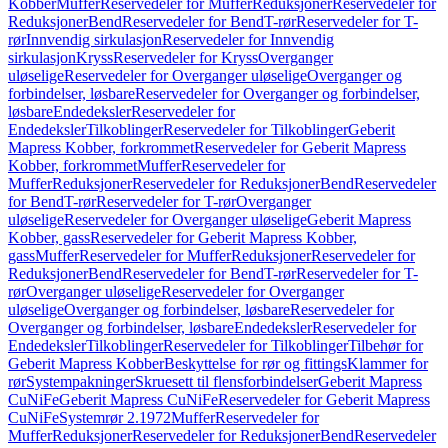
Kobber
Muffer
Reservedeler for Muffer
Reduksjoner
Reservedeler for
Reduksjoner
Bend
Reservedeler for Bend
T-rør
Reservedeler for T-
rør
Innvendig sirkulasjon
Reservedeler for Innvendig
sirkulasjon
Kryss
Reservedeler for Kryss
Overganger
uløselige
Reservedeler for Overganger uløselige
Overganger og
forbindelser, løsbare
Reservedeler for Overganger og forbindelser,
løsbare
Endedeksler
Reservedeler for
Endedeksler
Tilkoblinger
Reservedeler for Tilkoblinger
Geberit
Mapress Kobber, forkrommet
Reservedeler for Geberit Mapress
Kobber, forkrommet
Muffer
Reservedeler for
Muffer
Reduksjoner
Reservedeler for Reduksjoner
Bend
Reservedeler
for Bend
T-rør
Reservedeler for T-rør
Overganger
uløselige
Reservedeler for Overganger uløselige
Geberit Mapress
Kobber, gass
Reservedeler for Geberit Mapress Kobber,
gass
Muffer
Reservedeler for Muffer
Reduksjoner
Reservedeler for
Reduksjoner
Bend
Reservedeler for Bend
T-rør
Reservedeler for T-
rør
Overganger uløselige
Reservedeler for Overganger
uløselige
Overganger og forbindelser, løsbare
Reservedeler for
Overganger og forbindelser, løsbare
Endedeksler
Reservedeler for
Endedeksler
Tilkoblinger
Reservedeler for Tilkoblinger
Tilbehør for
Geberit Mapress Kobber
Beskyttelse for rør og fittings
Klammer for
rør
Systempakninger
Skruesett til flensforbindelser
Geberit Mapress
CuNiFe
Geberit Mapress CuNiFe
Reservedeler for Geberit Mapress
CuNiFe
Systemrør 2.1972
Muffer
Reservedeler for
Muffer
Reduksjoner
Reservedeler for Reduksjoner
Bend
Reservedeler