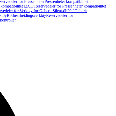
servedeler for Pressenheter
Pressenheter kompatibilitet
 kompatibilitet [2XL]
Reservedeler for Pressenheter kompatibilitet
vedeler for Verktøy for Geberit Silent-db20 / Geberit
rktøy
Rørbearbeidingsverktøy
Reservedeler for
kontroller