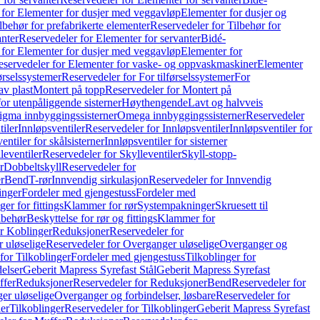
 for Elementer for dusjer med veggavløp
Elementer for dusjer og
lbehør for prefabrikerte elementer
Reservedeler for Tilbehør for
anter
Reservedeler for Elementer for servanter
Bidé-
 for Elementer for dusjer med veggavløp
Elementer for
eservedeler for Elementer for vaske- og oppvaskmaskiner
Elementer
førselssystemer
Reservedeler for For tilførselssystemer
For
av plast
Montert på topp
Reservedeler for Montert på
for utenpåliggende sisterner
Høythengende
Lavt og halvveis
Sigma innbyggingssisterner
Omega innbyggingssisterner
Reservedeler
tiler
Innløpsventiler
Reservedeler for Innløpsventiler
Innløpsventiler for
ntiler for skålsisterner
Innløpsventiler for sisterner
leventiler
Reservedeler for Skylleventiler
Skyll-stopp-
r
Dobbeltskyll
Reservedeler for
r
Bend
T-rør
Innvendig sirkulasjon
Reservedeler for Innvendig
inger
Fordeler med gjengestuss
Fordeler med
ger for fittings
Klammer for rør
Systempakninger
Skruesett til
lbehør
Beskyttelse for rør og fittings
Klammer for
or Koblinger
Reduksjoner
Reservedeler for
 uløselige
Reservedeler for Overganger uløselige
Overganger og
for Tilkoblinger
Fordeler med gjengestuss
Tilkoblinger for
delser
Geberit Mapress Syrefast Stål
Geberit Mapress Syrefast
ffer
Reduksjoner
Reservedeler for Reduksjoner
Bend
Reservedeler for
er uløselige
Overganger og forbindelser, løsbare
Reservedeler for
er
Tilkoblinger
Reservedeler for Tilkoblinger
Geberit Mapress Syrefast