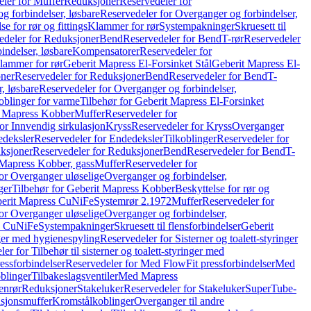
ler for Muffer
Reduksjoner
Reservedeler for
g forbindelser, løsbare
Reservedeler for Overganger og forbindelser,
se for rør og fittings
Klammer for rør
Systempakninger
Skruesett til
edeler for Reduksjoner
Bend
Reservedeler for Bend
T-rør
Reservedeler
indelser, løsbare
Kompensatorer
Reservedeler for
lammer for rør
Geberit Mapress El-Forsinket Stål
Geberit Mapress El-
ner
Reservedeler for Reduksjoner
Bend
Reservedeler for Bend
T-
, løsbare
Reservedeler for Overganger og forbindelser,
oblinger for varme
Tilbehør for Geberit Mapress El-Forsinket
t Mapress Kobber
Muffer
Reservedeler for
or Innvendig sirkulasjon
Kryss
Reservedeler for Kryss
Overganger
deksler
Reservedeler for Endedeksler
Tilkoblinger
Reservedeler for
ksjoner
Reservedeler for Reduksjoner
Bend
Reservedeler for Bend
T-
 Mapress Kobber, gass
Muffer
Reservedeler for
or Overganger uløselige
Overganger og forbindelser,
ger
Tilbehør for Geberit Mapress Kobber
Beskyttelse for rør og
berit Mapress CuNiFe
Systemrør 2.1972
Muffer
Reservedeler for
or Overganger uløselige
Overganger og forbindelser,
ss CuNiFe
Systempakninger
Skruesett til flensforbindelser
Geberit
nger med hygienespyling
Reservedeler for Sisterner og toalett-styringer
er for Tilbehør til sisterner og toalett-styringer med
essforbindelser
Reservedeler for Med FlowFit pressforbindelser
Med
blinger
Tilbakeslagsventiler
Med Mapress
enrør
Reduksjoner
Stakeluker
Reservedeler for Stakeluker
SuperTube-
nsjonsmuffer
Kromstålkoblinger
Overganger til andre