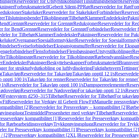
blinger
Reservedeler for Utstyrstilkoblinger
Tilslutningsbender
Reservedel
kninger
Forbruksmateriell
Geberit Silent-PP
Rør
Reservedeler for Rør
For
Reduksjoner
Stakeluker
Reservedeler for Stakeluker
Forbindelser
Reserved
ger
Tilslutningsbender
Tilkoblingsrør
Tilbehør
Klammer
Endedeksler
Pakni
 Bend
Grenrør
Reservedeler for Grenrør
Reduksjoner
Reservedeler for Re
er for Bend
Grenrør
Reservedeler for Grenrør
Forbindelser
Reservedeler f
deler for Tilbehør
Klammer
Endedeksler
Pakninger
Reservedeler for Pak
akeluker
Overganger
Spesialformstykker
Reservedeler for Spesialformsty
bindelser
Sveiseforbindelser
Ekspansjonsmuffer
Reservedeler for Ekspa
jengeforbindelser
Flensforbindelser
Flensbøssinger
Utstyrstilkoblinger
Res
fer
Tilkoblingsrør
Reservedeler for Tilkoblingsrør
Rørbendvannlåser
Rese
er
Endedeksler
Pakninger
Beskyttelseskapper
Forbruksmateriell
Brannvern,
nger for strukturlydutkobling og luftlydisolering
Fuktighetsvern
Tettinger
ng
Takavløp
Reservedeler for Takavløp
Takavløp opptil 12 l/s
Reservedeler
 oppti 100 l/s
Takavløp for renner
Reservedeler for Takavløp for renner
 l/s
Reservedeler for Takavløp oppti 100 l/s
Dampsperreelementer
Reserv
ødoverløp
Reservedeler for Nødoverløp
For takavløp oppti 12 l/s
Reserve
00
Festesystem d250–315
Tilbehør
Reservedeler for Tilbehør
For takavløp
wFit
Reservedeler for Verktøy til Geberit FlowFit
Manuelle pressverktøy
mpatibilitet [2]
Reservedeler for Pressverktøy – kompatibilitet [2]
Rørbe
røvingsplugg
Testmiddel
Pressenheter med verktøy
Tilbehør
Reservedeler 
resseverktøy kompatibilitet [1]
Reservedeler for Presseverktøy kompatibil
for Rørbearbeidingsverktøy
Trykkprøvingsplugg
Reservedeler for Tryk
ler for Presseverktøy kompatibilitet [1]
Presseverktøy kompatibilitet [2]
/ [2]
Presseverktøy kompatibilitet [2XL]
Reservedeler for Presseverktøy