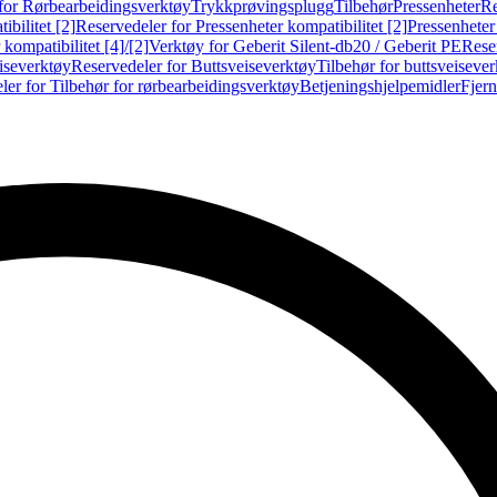
for Rørbearbeidingsverktøy
Trykkprøvingsplugg
Tilbehør
Pressenheter
Re
ibilitet [2]
Reservedeler for Pressenheter kompatibilitet [2]
Pressenheter
kompatibilitet [4]/[2]
Verktøy for Geberit Silent-db20 / Geberit PE
Reser
iseverktøy
Reservedeler for Buttsveiseverktøy
Tilbehør for buttsveiseve
ler for Tilbehør for rørbearbeidingsverktøy
Betjeningshjelpemidler
Fjern