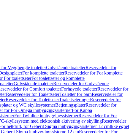
 for Vegghengte toaletter
Gulvstående toaletter
Reservedeler for
Designplater
For komplette toaletter
Reservedeler for For komplette
r For toalettseter
For toalettseter og komplette
oaletter
Gulvstående toaletter
Reservedeler for Gulvstående
eservedeler for Comfort toaletter
Forhøyede toaletter
Reservedeler for
eter
Reservedeler for Toalettseter
Toaletter for barn
Reservedeler for
eter
Reservedeler for Toalettseter
Toalettseteringer
Reservedeler for
splater og WC skyllesystemer
Betjeningsplater
Reservedeler for
er for For Omega innbyggingssisterner
For Kappa
isterner
For Twinline innbyggingssisterner
Reservedeler for For
C-skyllesystem med elektronisk aktivering av skylling
Reservedeler
For nettdrift, for Geberit Sigma innbyggingssisterner 12 cm
Ikke egnet
for Geberit Sigma innbyggingssisterne 12 cm
Reservedeler for For