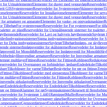
r for Urinalelementer
Elementer for dusjer med veggavløp
Reservedeler
rit GIS
Systemvegger
Reservedeler for Systemvegger
Skinnesystemer
Ti
jonselementer
Reservedeler for Installasjonselementer
Elementer for serv
r for Urinalelementer
Elementer for dusjer med veggavløp
Reservedeler
 for armaturer og apparater
Elementer for vaske- og oppvaskmaskiner
R
or Tilbehør
For systemvegger
Reservedeler for For systemvegger
For til
aletter, av plast
Reservedeler for Utenpåliggende sisterner for toaletter, 
høythengende
Reservedeler for Lavt og halvveis høythengende
Spylerør 
tiler
Innbyggingssisterner
Sigma innbyggingssisterner
Reservedeler for 
er for Delta innbyggingssisterner
Spylerør
Tilbehør
Innløps- og skylleven
gende sisterner
Innløpsventiler for skålsisterner
Reservedeler for Innløpsve
løpsventil for Monolith
Reservedeler for Innløpsventil for Monolith
Skyl
Dobbeltskyll
Innvendige armaturer
Reservedeler for Innvendige armature
temrør multilayer
Fittings
Reservedeler for Fittings
Koblinger
Reduksjone
eservedeler for Overganger og forbindelser, løsbare
Endedeksler
Tilkobl
sbare
Tilkoblinger for varme
Tilbehør
Beskyttelse for rør og fittings
Tetnin
r
Fittings
Tilkoblinger
Fordeler med gjengestuss
Tilkoblinger for varme
Ti
me multilayer
Fittings
Reservedeler for Fittings
Koblinger
Reservedeler f
Innvendig sirkulasjon
Reservedeler for Innvendig sirkulasjon
Overganger
bare
Endedeksler
Reservedeler for Endedeksler
Tilkoblinger
Reservedeler 
rør og fittings
Klammer for rør
Systempakninger
Skruesett til flensforbin
eservedeler for Systemrør 1.4401
Rørnippel
Muffer
Reservedeler for Mu
r Innvendig sirkulasjon
Overganger uløselige
Reservedeler for Overgang
Kompensatorer
Gjennomføringer
Endedeksler
Reservedeler for Endedeksl