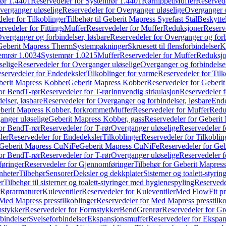
ør 1.4401
Reservedeler for Systemrør 1.4401
Rørnippel
Muffer
Reservede
verganger uløselige
Reservedeler for Overganger uløselige
Overganger o
eler for Tilkoblinger
Tilbehør til Geberit Mapress Syrefast Stål
Beskyttel
rvedeler for Fittings
Muffer
Reservedeler for Muffer
Reduksjoner
Reserv
verganger og forbindelser, løsbare
Reservedeler for Overganger og forb
 Geberit Mapress Therm
Systempakninger
Skruesett til flensforbindelser
K
emrør 1.0034
Systemrør 1.0215
Muffer
Reservedeler for Muffer
Reduksjo
selige
Reservedeler for Overganger uløselige
Overganger og forbindelser
servedeler for Endedeksler
Tilkoblinger for varme
Reservedeler for Tilk
berit Mapress Kobber
Geberit Mapress Kobber
Reservedeler for Geberi
for Bend
T-rør
Reservedeler for T-rør
Innvendig sirkulasjon
Reservedeler f
elser, løsbare
Reservedeler for Overganger og forbindelser, løsbare
Ende
eberit Mapress Kobber, forkrommet
Muffer
Reservedeler for Muffer
Redu
anger uløselige
Geberit Mapress Kobber, gass
Reservedeler for Geberit
for Bend
T-rør
Reservedeler for T-rør
Overganger uløselige
Reservedeler f
ler
Reservedeler for Endedeksler
Tilkoblinger
Reservedeler for Tilkoblin
Geberit Mapress CuNiFe
Geberit Mapress CuNiFe
Reservedeler for Ge
for Bend
T-rør
Reservedeler for T-rør
Overganger uløselige
Reservedeler f
øringer
Reservedeler for Gjennomføringer
Tilbehør for Geberit Mapre
nheter
Tilbehør
Sensorer
Deksler og dekkplater
Sisterner og toalett-styri
er
Tilbehør til sisterner og toalett-styringer med hygienespyling
Reservedel
Rørarmaturer
Kuleventiler
Reservedeler for Kuleventiler
Med FlowFit pr
Med Mapress presstilkoblinger
Reservedeler for Med Mapress presstilko
stykker
Reservedeler for Formstykker
Bend
Grenrør
Reservedeler for Gr
bindelser
Sveiseforbindelser
Ekspansjonsmuffer
Reservedeler for Ekspa