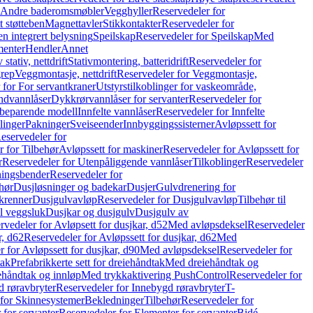
r Andre baderomsmøbler
Vegghyller
Reservedeler for
t støtteben
Magnettavler
Stikkontakter
Reservedeler for
n integrert belysning
Speilskap
Reservedeler for Speilskap
Med
menter
Hendler
Annet
tativ, nettdrift
Stativmontering, batteridrift
Reservedeler for
grep
Veggmontasje, nettdrift
Reservedeler for Veggmontasje,
 for For servantkraner
Utstyrstilkoblinger for vaskeområde,
ndvannlåser
Dykkrørvannlåser for servanter
Reservedeler for
ssbeparende modell
Innfelte vannlåser
Reservedeler for Innfelte
linger
Pakninger
Sveiseender
Innbyggingssisterner
Avløpssett for
eservedeler for
r for Tilbehør
Avløpssett for maskiner
Reservedeler for Avløpssett for
r
Reservedeler for Utenpåliggende vannlåser
Tilkoblinger
Reservedeler
tningsbender
Reservedeler for
hør
Dusjløsninger og badekar
Dusjer
Gulvdrenering for
ukrenner
Dusjgulvavløp
Reservedeler for Dusjgulvavløp
Tilbehør til
il veggsluk
Dusjkar og dusjgulv
Dusjgulv av
rvedeler for Avløpsett for dusjkar, d52
Med avløpsdeksel
Reservedeler
r, d62
Reservedeler for Avløpssett for dusjkar, d62
Med
 for Avløpssett for dusjkar, d90
Med avløpsdeksel
Reservedeler for
tak
Prefabrikkerte sett for dreiehåndtak
Med dreiehåndtak og
iehåndtak og innløp
Med trykkaktivering PushControl
Reservedeler for
 røravbryter
Reservedeler for Innebygd røravbryter
T-
 for Skinnesystemer
Bekledninger
Tilbehør
Reservedeler for
 for servanter
Reservedeler for Elementer for servanter
Bidé-