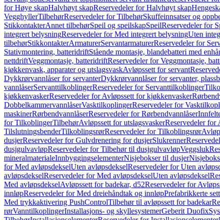
for Høye skap
Halvhøyt skap
Reservedeler for Halvhøyt skap
Hengesk
Vegghyller
Tilbehør
Reservedeler for Tilbehør
Skuffeinnsatser og oppb
Stikkontakter
Annet tilbehør
Speil og speilskap
Speil
Reservedeler for S
integrert belysning
Reservedeler for Med integrert belysning
Uten integ
tilbehør
Stikkontakter
Armaturer
Servantarmaturer
Reservedeler for Ser
Stativmontering, batteridrift
Stående montasje, blandebatteri med enh
nettdrift
Veggmontasje, batteridrift
Reservedeler for Veggmontasje, batte
kjøkkenvask, apparater og utslagsvask
Avløpssett for servant
Reservede
Dykkrørvannlåser for servanter
Dykkrørvannlåser for servanter, plass
vannlåser
Servanttilkoblinger
Reservedeler for Servanttilkoblinger
Tilko
kjøkkenvasker
Reservedeler for Avløpssett for kjøkkenvasker
Rørbend
Dobbelkammervannlåser
Vasktilkoplinger
Reservedeler for Vasktilkop
maskiner
Rørbendvannlåser
Reservedeler for Rørbendvannlåser
Innfelt
for Tilkoblinger
Tilbehør
Avløpssett for utslagsvasker
Reservedeler for 
Tilslutningsbender
Tilkoblingsrør
Reservedeler for Tilkoblingsrør
Avløp
dusjer
Reservedeler for Gulvdrenering for dusjer
Slukrenner
Reservedel
dusjgulvavløp
Reservedeler for Tilbehør til dusjgulvavløp
Veggsluk
Res
mineralmateriale
Innbyggingselementer
Nisjebokser til dusjer
Nisjeboks
for Med avløpsdeksel
Uten avløpsdeksel
Reservedeler for Uten avløps
avløpsdeksel
Reservedeler for Med avløpsdeksel
Uten avløpsdeksel
Res
Med avløpsdeksel
Avløpssett for badekar, d52
Reservedeler for Avløpss
innløp
Reservedeler for Med dreiehåndtak og innløp
Prefabrikkerte set
Med trykkaktivering PushControl
Tilbehør til avløpssett for badekar
Re
rør
Vanntilkoplinger
Installasjons- og skyllesystemer
Geberit Duofix
Sys
Tilbehør
Installasjonselementer
Reservedeler for Installasjonselementer