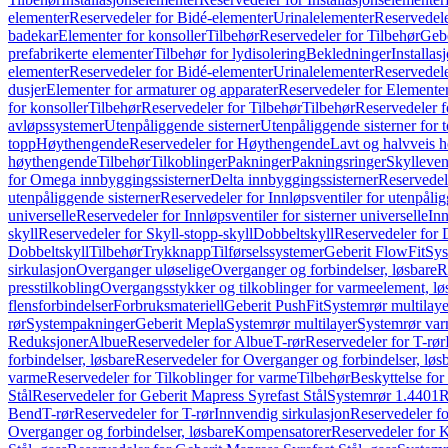
elementer
Reservedeler for Bidé-elementer
Urinalelementer
Reservedele
badekar
Elementer for konsoller
Tilbehør
Reservedeler for Tilbehør
Gebe
prefabrikerte elementer
Tilbehør for lydisolering
Bekledninger
Installas
elementer
Reservedeler for Bidé-elementer
Urinalelementer
Reservedele
dusjer
Elementer for armaturer og apparater
Reservedeler for Elementer
for konsoller
Tilbehør
Reservedeler for Tilbehør
Tilbehør
Reservedeler f
avløpssystemer
Utenpåliggende sisterner
Utenpåliggende sisterner for to
topp
Høythengende
Reservedeler for Høythengende
Lavt og halvveis 
høythengende
Tilbehør
Tilkoblinger
Pakninger
Pakningsringer
Skylleven
for Omega innbyggingssisterner
Delta innbyggingssisterner
Reservedel
utenpåliggende sisterner
Reservedeler for Innløpsventiler for utenpålig
universelle
Reservedeler for Innløpsventiler for sisterner universelle
Inn
skyll
Reservedeler for Skyll-stopp-skyll
Dobbeltskyll
Reservedeler for 
Dobbeltskyll
Tilbehør
Trykknapp
Tilførselssystemer
Geberit FlowFit
Sys
sirkulasjon
Overganger uløselige
Overganger og forbindelser, løsbare
R
presstilkobling
Overgangsstykker og tilkoblinger for varmeelement, lø
flensforbindelser
Forbruksmateriell
Geberit PushFit
Systemrør multilaye
rør
Systempakninger
Geberit Mepla
Systemrør multilayer
Systemrør var
Reduksjoner
Albue
Reservedeler for Albue
T-rør
Reservedeler for T-rør
forbindelser, løsbare
Reservedeler for Overganger og forbindelser, løs
varme
Reservedeler for Tilkoblinger for varme
Tilbehør
Beskyttelse for 
Stål
Reservedeler for Geberit Mapress Syrefast Stål
Systemrør 1.4401
R
Bend
T-rør
Reservedeler for T-rør
Innvendig sirkulasjon
Reservedeler fo
Overganger og forbindelser, løsbare
Kompensatorer
Reservedeler for 