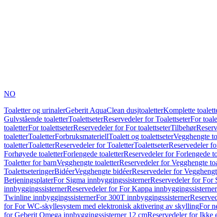
NO
Toaletter og urinaler
Geberit AquaClean dusjtoaletter
Komplette toalett
Gulvstående toaletter
Toalettseter
Reservedeler for Toalettseter
For toale
toaletter
For toalettseter
Reservedeler for For toalettseter
Tilbehør
Reserv
toaletter
Toaletter
Forbruksmateriell
Toalett og toalettseter
Vegghengte to
toaletter
Toaletter
Reservedeler for Toaletter
Toalettseter
Reservedeler for
Forhøyede toaletter
Forlengede toaletter
Reservedeler for Forlengede to
Toaletter for barn
Vegghengte toaletter
Reservedeler for Vegghengte toa
Toalettseteringer
Bidéer
Vegghengte bidéer
Reservedeler for Vegghengt
Betjeningsplater
For Sigma innbyggingssisterner
Reservedeler for For 
innbyggingssisterner
Reservedeler for For Kappa innbyggingssisterner
Twinline innbyggingssisterner
For 300T innbyggingssisterner
Reserved
for For WC-skyllesystem med elektronisk aktivering av skylling
For n
for Geberit Omega innbyggingssisterner 12 cm
Reservedeler for Ikke