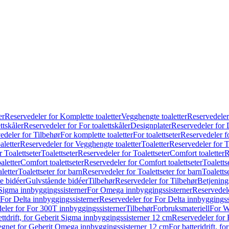
er
Reservedeler for Komplette toaletter
Vegghengte toaletter
Reservedeler
ttskåler
Reservedeler for For toalettskåler
Designplater
Reservedeler for 
edeler for Tilbehør
For komplette toaletter
For toalettseter
Reservedeler fo
aletter
Reservedeler for Vegghengte toaletter
Toaletter
Reservedeler for T
 Toalettseter
Toalettseter
Reservedeler for Toalettseter
Comfort toaletter
R
aletter
Comfort toalettseter
Reservedeler for Comfort toalettseter
Toaletts
letter
Toalettseter for barn
Reservedeler for Toalettseter for barn
Toaletts
e bidéer
Gulvstående bidéer
Tilbehør
Reservedeler for Tilbehør
Betjening
Sigma innbyggingssisterner
For Omega innbyggingssisterner
Reservedel
For Delta innbyggingssisterner
Reservedeler for For Delta innbyggingss
eler for For 300T innbyggingssisterner
Tilbehør
Forbruksmateriell
For W
ettdrift, for Geberit Sigma innbyggingssisterner 12 cm
Reservedeler for 
 egnet for Geberit Omega innbyggingssisterner 12 cm
For batteridrift, 