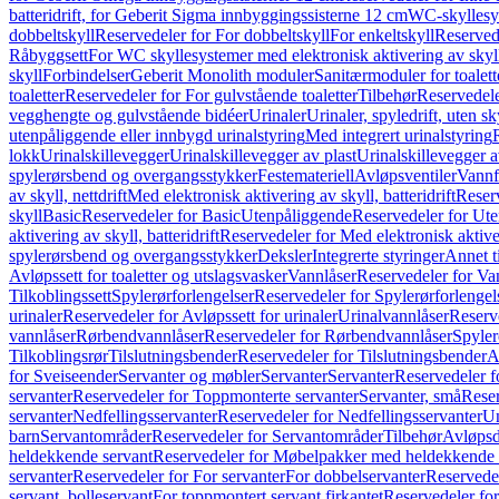
batteridrift, for Geberit Sigma innbyggingssisterne 12 cm
WC-skyllesys
dobbeltskyll
Reservedeler for For dobbeltskyll
For enkeltskyll
Reservede
Råbyggsett
For WC skyllesystemer med elektronisk aktivering av skyl
skyll
Forbindelser
Geberit Monolith moduler
Sanitærmoduler for toalett
toaletter
Reservedeler for For gulvstående toaletter
Tilbehør
Reservedele
vegghengte og gulvstående bidéer
Urinaler
Urinaler, spyledrift, uten s
utenpåliggende eller innbygd urinalstyring
Med integrert urinalstyring
lokk
Urinalskillevegger
Urinalskillevegger av plast
Urinalskillevegger a
spylerørsbend og overgangsstykker
Festemateriell
Avløpsventiler
Vannf
av skyll, nettdrift
Med elektronisk aktivering av skyll, batteridrift
Reserv
skyll
Basic
Reservedeler for Basic
Utenpåliggende
Reservedeler for Ut
aktivering av skyll, batteridrift
Reservedeler for Med elektronisk aktiveri
spylerørsbend og overgangsstykker
Deksler
Integrerte styringer
Annet t
Avløpssett for toaletter og utslagsvasker
Vannlåser
Reservedeler for Va
Tilkoblingssett
Spylerørforlengelser
Reservedeler for Spylerørforlengel
urinaler
Reservedeler for Avløpssett for urinaler
Urinalvannlåser
Reserv
vannlåser
Rørbendvannlåser
Reservedeler for Rørbendvannlåser
Spyler
Tilkoblingsrør
Tilslutningsbender
Reservedeler for Tilslutningsbender
A
for Sveiseender
Servanter og møbler
Servanter
Servanter
Reservedeler f
servanter
Reservedeler for Toppmonterte servanter
Servanter, små
Reser
servanter
Nedfellingsservanter
Reservedeler for Nedfellingsservanter
Un
barn
Servantområder
Reservedeler for Servantområder
Tilbehør
Avløpsd
heldekkende servant
Reservedeler for Møbelpakker med heldekkende 
servanter
Reservedeler for For servanter
For dobbelservanter
Reservedel
servant, bolleservant
For toppmontert servant firkantet
Reservedeler for