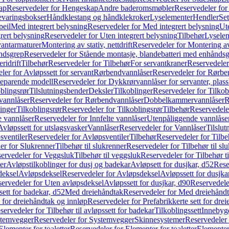
ap
Reservedeler for Hengeskap
Andre baderomsmøbler
Reservedeler fo
evaringsbokser
Håndklestang og håndklekroker
Lyselementer
Hendler
Set
peil
Med integrert belysning
Reservedeler for Med integrert belysning
Ute
rert belysning
Reservedeler for Uten integrert belysning
Tilbehør
Lysele
vantarmaturer
Montering av stativ, nettdrift
Reservedeler for Montering av s
åndsgrep
Reservedeler for Stående montasje, blandebatteri med enhånds
ridrift
Tilbehør
Reservedeler for Tilbehør
For servantkraner
Reservedeler
ler for Avløpssett for servant
Rørbendvannlåser
Reservedeler for Rørbe
beparende modell
Reservedeler for Dykkrørvannlåser for servanter, pla
blingsrør
Tilslutningsbender
Deksler
Tilkoblinger
Reservedeler for Tilkob
vannlåser
Reservedeler for Rørbendvannlåser
Dobbelkammervannlåser
R
linger
Tilkoblingsrør
Reservedeler for Tilkoblingsrør
Tilbehør
Reservedele
e vannlåser
Reservedeler for Innfelte vannlåser
Utenpåliggende vannlåse
Avløpssett for utslagsvasker
Vannlåser
Reservedeler for Vannlåser
Tilslu
sventiler
Reservedeler for Avløpsventiler
Tilbehør
Reservedeler for Tilbe
er for Slukrenner
Tilbehør til slukrenner
Reservedeler for Tilbehør til sl
ervedeler for Veggsluk
Tilbehør til veggsluk
Reservedeler for Tilbehør t
er
Avløpstilkoblinger for dusj og badekar
Avløpsett for dusjkar, d52
Rese
deksel
Avløpsdeksel
Reservedeler for Avløpsdeksel
Avløpssett for dusjka
ervedeler for Uten avløpsdeksel
Avløpssett for dusjkar, d90
Reservedeler
ett for badekar, d52
Med dreiehåndtak
Reservedeler for Med dreiehånd
t for dreiehåndtak og innløp
Reservedeler for Prefabrikkerte sett for dre
servedeler for Tilbehør til avløpssett for badekar
Tilkoblingssett
Innebygd
temvegger
Reservedeler for Systemvegger
Skinnesystemer
Reservedeler
Elementer for toaletter
Reservedeler for Elementer for toaletter
Elementer