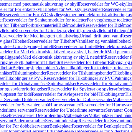
temer med pneumatisk aktivering av skyll
Reservedeler for WC-skylles
ler for For enkeltskyll
Tilbehør for WC-skyllesystemer
Reservedeler fo
l
Reservedeler for For WC skyllesystemer med elektronisk aktivering av
er
Reservedeler for Sanitærmoduler for toaletter
For vegghengte toaletter
r for Tilbehør
Forbruksmateriell
Bidémoduler
Reservedeler for Bidémod
kyllekant
Reservedeler for Urinaler, spyledrift, uten skyllekant
Til utenpål
Reservedeler for Med integrert urinalstyring
Urinal, drift uten vann
Reserv
v glass
Tilbehør
Reservedeler for Tilbehør
Vannlåser og vannlåstilbehør
S
ordeler
Urinalstyringer
Innfelt
Reservedeler for Innfelt
Med elektronisk akt
edeler for Med elektronisk aktivering av skyll, batteridrift
Med pneumati
enpåliggende
Med elektronisk aktivering av skyll, nettdrift
Reservedeler fo
ng av skyll, batteridrift
Tilbehør
Reservedeler for Tilbehør
Råbygg- og u
ilbehør
Betjeningshjelpemidler
Avløpstilkoblinger for toaletter, urinaler 
nnlåser
Tilslutningsbender
Reservedeler for Tilslutningsbender
Tilkobling
ser
Tilkoblinger av PVC
Reservedeler for Tilkoblinger av PVC
Paknings
edeler for Urinalvannlåser
Spiralvannlåser
Reservedeler for Spiralvannlå
ør og spylerørforlengelser
Reservedeler for Spylerør og spylerørforlenge
vløpssett for bidé
Reservedeler for Avløpssett for bidé
Tilkoblingsrør
Til
or Servanter
Doble servanter
Reservedeler for Doble servanter
Møbelserv
vedeler for Servanter, små
Hjørne-servanter
Reservedeler for Hjørne-ser
derlimte servanter
Reservedeler for Underlimte servanter
Servanter Com
eksel
Festemateriell
Dekorblending
Møbelpakker
Møbelpakker med hån
servant
Baderomsmøbler
Servantunderskap
Reservedeler for Servantund
er for For dobbelservanter
Benkeplater
Reservedeler for Benkeplater
For
 For toppmontert servant firkantet
Sideskap
Reservedeler for Sideskap
La