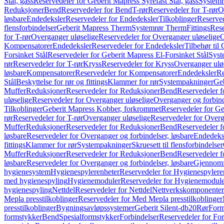
Stål, gass
Reservedeler for Geberit Mapress Syrefast Stål, gass
Systemr
Reduksjoner
Bend
Reservedeler for Bend
T-rør
Reservedeler for T-rør
O
løsbare
Endedeksler
Reservedeler for Endedeksler
Tilkoblinger
Reserved
flensforbindelser
Geberit Mapress Therm
Systemrør Therm
Fittings
Rese
for T-rør
Overganger uløselige
Reservedeler for Overganger uløselige
O
Kompensatorer
Endedeksler
Reservedeler for Endedeksler
Tilbehør til
Forsinket Stål
Reservedeler for Geberit Mapress El-Forsinket Stål
Syst
rør
Reservedeler for T-rør
Kryss
Reservedeler for Kryss
Overganger ulø
løsbare
Kompensatorer
Reservedeler for Kompensatorer
Endedeksler
Re
Stål
Beskyttelse for rør og fittings
Klammer for rør
Systempakninger
Ge
Muffer
Reduksjoner
Reservedeler for Reduksjoner
Bend
Reservedeler 
uløselige
Reservedeler for Overganger uløselige
Overganger og forbind
Tilkoblinger
Geberit Mapress Kobber, forkrommet
Reservedeler for G
rør
Reservedeler for T-rør
Overganger uløselige
Reservedeler for Overg
Muffer
Reduksjoner
Reservedeler for Reduksjoner
Bend
Reservedeler 
løsbare
Reservedeler for Overganger og forbindelser, løsbare
Endedeks
fittings
Klammer for rør
Systempakninger
Skruesett til flensforbindelser
Muffer
Reduksjoner
Reservedeler for Reduksjoner
Bend
Reservedeler 
løsbare
Reservedeler for Overganger og forbindelser, løsbare
Gjennomf
hygienesystem
Hygienespylerenheter
Reservedeler for Hygienespylere
med hygienespyling
Hygienemoduler
Reservedeler for Hygienemodul
hygienespyling
Nettdel
Reservedeler for Nettdel
Nettverkskomponenter
Mepla presstilkoblinger
Reservedeler for Med Mepla presstilkoblinger
presstilkoblinger
Bygningsavløpssystemer
Geberit Silent-db20
Rør
Form
formstykker
Bend
Spesialformstykker
Forbindelser
Reservedeler for For