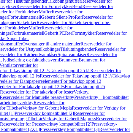
er for Tilslutningsbender
Tilkoblingsmuffer
Reservedeler for
mstykker
Reservedeler for Formstykker
Bend
Reservedeler for
eler for Forbindelser
Muffer
Reservedeler for
nger
Forbruksmateriell
Geberit Silent-Pro
Rør
Reservedeler for
duksjoner
Stakeluker
Reservedeler for Stakeluker
SuperTube-
or Forbindelser
Muffer
Reservedeler for
ninger
Forbruksmateriell
Geberit PE
Rør
Formstykker
Reservedeler for
kker
SuperTube-
nsjonsmuffer
Overganger til andre materialer
Reservedeler for
ervedeler for Utstyrstilkoblinger
Tilslutningsbender
Reservedeler for
rvedeler for Rørbendvannlåser
Spiralvannlåser
Reservedeler for
 lydisolering og fuktighetsvern
Brannvern
Brannvern for
Ventilatorventiler for
 for Takavløp opptil 12 l/s
Takavløp opptil 25 l/s
Reservedeler for
Takavløp opptil 12 l/s
Reservedeler for Takavløp opptil 12 l/s
Takavløp
edeler for Dampsperreelementer
For takavløp oppti 12
deler for For takavløp oppti 12 l/s
For takavløp oppti 25
Reservedeler for For takavløp
For fester
Verktøy,
Reservedeler for Manuelle pressverktøy
Pressverktøy – kompatibilitet
arbeidingsverktøy
Reservedeler for
for Tilbehør
Verktøy for Geberit Mepla
Reservedeler for Verktøy for
itet [1]
Presseverktøy kompatibilitet [2]
Reservedeler for
kprøvingsplugg
Tilbehør
Verktøy for Geberit Mapress
Reservedeler for
Reservedeler for Presseverktøy kompatibilitet [2]
Pressverktøy-
 kompatibilitet [2XL]
Presseverktøy kompatibilitet [3]
Reservedeler for