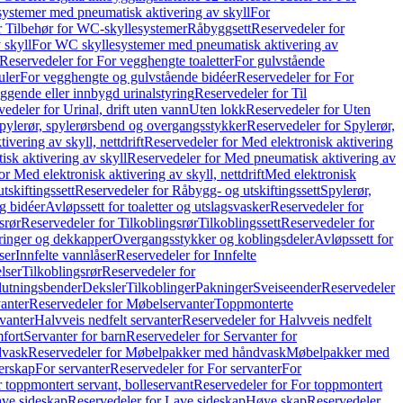
ystemer med pneumatisk aktivering av skyll
For
r Tilbehør for WC-skyllesystemer
Råbyggsett
Reservedeler for
 skyll
For WC skyllesystemer med pneumatisk aktivering av
Reservedeler for For vegghengte toaletter
For gulvstående
uler
For vegghengte og gulvstående bidéer
Reservedeler for For
iggende eller innbygd urinalstyring
Reservedeler for Til
edeler for Urinal, drift uten vann
Uten lokk
Reservedeler for Uten
pylerør, spylerørsbend og overgangsstykker
Reservedeler for Spylerør,
ivering av skyll, nettdrift
Reservedeler for Med elektronisk aktivering
sk aktivering av skyll
Reservedeler for Med pneumatisk aktivering av
r Med elektronisk aktivering av skyll, nettdrift
Med elektronisk
tskiftingssett
Reservedeler for Råbygg- og utskiftingssett
Spylerør,
og bidéer
Avløpssett for toaletter og utslagsvasker
Reservedeler for
srør
Reservedeler for Tilkoblingsrør
Tilkoblingssett
Reservedeler for
ringer og dekkapper
Overgangsstykker og koblingsdeler
Avløpssett for
ser
Innfelte vannlåser
Reservedeler for Innfelte
lser
Tilkoblingsrør
Reservedeler for
slutningsbender
Deksler
Tilkoblinger
Pakninger
Sveiseender
Reservedeler
anter
Reservedeler for Møbelservanter
Toppmonterte
vanter
Halvveis nedfelt servanter
Reservedeler for Halvveis nedfelt
fort
Servanter for barn
Reservedeler for Servanter for
dvask
Reservedeler for Møbelpakker med håndvask
Møbelpakker med
erskap
For servanter
Reservedeler for For servanter
For
 toppmontert servant, bolleservant
Reservedeler for For toppmontert
ve sideskap
Reservedeler for Lave sideskap
Høye skap
Reservedeler