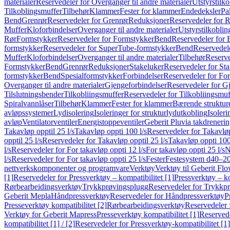
materialer
Reservedeler for Overganger til andre materialer
Utstyrstilko
Tilkoblingsmuffer
Tilbehør
Klammer
Fester for klammer
Endedeksler
Pa
Bend
Grenrør
Reservedeler for Grenrør
Reduksjoner
Reservedeler for 
Muffer
Kloforbindelser
Overganger til andre materialer
Utstyrstilkoblin
Rør
Formstykker
Reservedeler for Formstykker
Bend
Reservedeler for
formstykker
Reservedeler for SuperTube-formstykker
Bend
Reservedel
Muffer
Kloforbindelser
Overganger til andre materialer
Tilbehør
Reserve
Formstykker
Bend
Grenrør
Reduksjoner
Stakeluker
Reservedeler for St
formstykker
Bend
Spesialformstykker
Forbindelser
Reservedeler for For
Overganger til andre materialer
Gjengeforbindelser
Reservedeler for G
Tilslutningsbender
Tilkobliingsmuffer
Reservedeler for Tilkobliingsmuf
Spiralvannlåser
Tilbehør
Klammer
Fester for klammer
Bærende struktur
avløpssystemer
Lydisolering
Isoleringer for strukturlydutkobling
Isoleri
avløp
Ventilatorventiler
Energistoppeventiler
Geberit Pluvia takdreneri
Takavløp opptil 25 l/s
Takavløp oppti 100 l/s
Reservedeler for Takavløp
opptil 25 l/s
Reservedeler for Takavløp opptil 25 l/s
Takavløp oppti 100
l/s
Reservedeler for For takavløp oppti 12 l/s
For takavløp oppti 25 l/s
N
l/s
Reservedeler for For takavløp oppti 25 l/s
Fester
Festesystem d40–2
nettverkskomponenter og programvare
Verktøy
Verktøy til Geberit Flo
[1]
Reservedeler for Pressverktøy – kompatibilitet [1]
Pressverktøy – ko
Rørbearbeidingsverktøy
Trykkprøvingsplugg
Reservedeler for Trykkp
Geberit Mepla
Håndpressverktøy
Reservedeler for Håndpressverktøy
P
Presseverktøy kompatibilitet [2]
Rørbearbeidingsverktøy
Reservedeler 
Verktøy for Geberit Mapress
Presseverktøy kompatibilitet [1]
Reservede
kompatibilitet [1] / [2]
Reservedeler for Pressverktøy-kompatibilitet [1] 