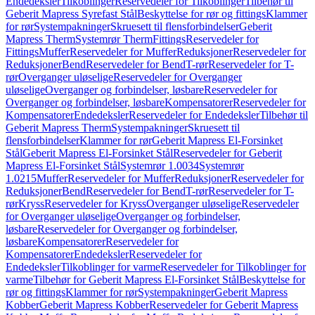
Endedeksler
Tilkoblinger
Reservedeler for Tilkoblinger
Tilbehør til
Geberit Mapress Syrefast Stål
Beskyttelse for rør og fittings
Klammer
for rør
Systempakninger
Skruesett til flensforbindelser
Geberit
Mapress Therm
Systemrør Therm
Fittings
Reservedeler for
Fittings
Muffer
Reservedeler for Muffer
Reduksjoner
Reservedeler for
Reduksjoner
Bend
Reservedeler for Bend
T-rør
Reservedeler for T-
rør
Overganger uløselige
Reservedeler for Overganger
uløselige
Overganger og forbindelser, løsbare
Reservedeler for
Overganger og forbindelser, løsbare
Kompensatorer
Reservedeler for
Kompensatorer
Endedeksler
Reservedeler for Endedeksler
Tilbehør til
Geberit Mapress Therm
Systempakninger
Skruesett til
flensforbindelser
Klammer for rør
Geberit Mapress El-Forsinket
Stål
Geberit Mapress El-Forsinket Stål
Reservedeler for Geberit
Mapress El-Forsinket Stål
Systemrør 1.0034
Systemrør
1.0215
Muffer
Reservedeler for Muffer
Reduksjoner
Reservedeler for
Reduksjoner
Bend
Reservedeler for Bend
T-rør
Reservedeler for T-
rør
Kryss
Reservedeler for Kryss
Overganger uløselige
Reservedeler
for Overganger uløselige
Overganger og forbindelser,
løsbare
Reservedeler for Overganger og forbindelser,
løsbare
Kompensatorer
Reservedeler for
Kompensatorer
Endedeksler
Reservedeler for
Endedeksler
Tilkoblinger for varme
Reservedeler for Tilkoblinger for
varme
Tilbehør for Geberit Mapress El-Forsinket Stål
Beskyttelse for
rør og fittings
Klammer for rør
Systempakninger
Geberit Mapress
Kobber
Geberit Mapress Kobber
Reservedeler for Geberit Mapress