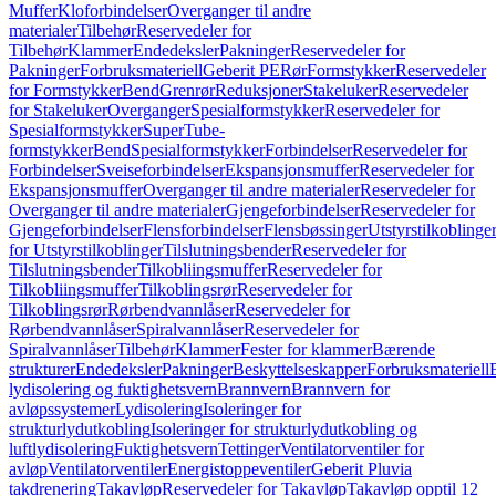
Muffer
Kloforbindelser
Overganger til andre
materialer
Tilbehør
Reservedeler for
Tilbehør
Klammer
Endedeksler
Pakninger
Reservedeler for
Pakninger
Forbruksmateriell
Geberit PE
Rør
Formstykker
Reservedeler
for Formstykker
Bend
Grenrør
Reduksjoner
Stakeluker
Reservedeler
for Stakeluker
Overganger
Spesialformstykker
Reservedeler for
Spesialformstykker
SuperTube-
formstykker
Bend
Spesialformstykker
Forbindelser
Reservedeler for
Forbindelser
Sveiseforbindelser
Ekspansjonsmuffer
Reservedeler for
Ekspansjonsmuffer
Overganger til andre materialer
Reservedeler for
Overganger til andre materialer
Gjengeforbindelser
Reservedeler for
Gjengeforbindelser
Flensforbindelser
Flensbøssinger
Utstyrstilkoblinge
for Utstyrstilkoblinger
Tilslutningsbender
Reservedeler for
Tilslutningsbender
Tilkobliingsmuffer
Reservedeler for
Tilkobliingsmuffer
Tilkoblingsrør
Reservedeler for
Tilkoblingsrør
Rørbendvannlåser
Reservedeler for
Rørbendvannlåser
Spiralvannlåser
Reservedeler for
Spiralvannlåser
Tilbehør
Klammer
Fester for klammer
Bærende
strukturer
Endedeksler
Pakninger
Beskyttelseskapper
Forbruksmateriell
lydisolering og fuktighetsvern
Brannvern
Brannvern for
avløpssystemer
Lydisolering
Isoleringer for
strukturlydutkobling
Isoleringer for strukturlydutkobling og
luftlydisolering
Fuktighetsvern
Tettinger
Ventilatorventiler for
avløp
Ventilatorventiler
Energistoppeventiler
Geberit Pluvia
takdrenering
Takavløp
Reservedeler for Takavløp
Takavløp opptil 12