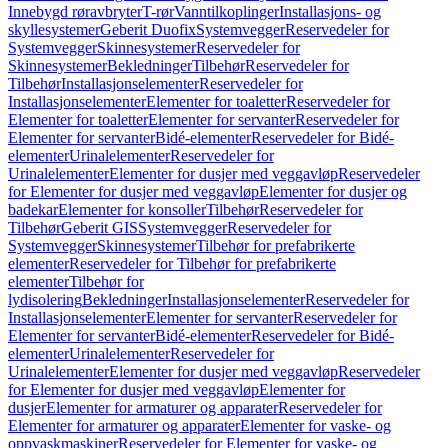
Innebygd røravbryter
T-rør
Vanntilkoplinger
Installasjons- og
skyllesystemer
Geberit Duofix
Systemvegger
Reservedeler for
Systemvegger
Skinnesystemer
Reservedeler for
Skinnesystemer
Bekledninger
Tilbehør
Reservedeler for
Tilbehør
Installasjonselementer
Reservedeler for
Installasjonselementer
Elementer for toaletter
Reservedeler for
Elementer for toaletter
Elementer for servanter
Reservedeler for
Elementer for servanter
Bidé-elementer
Reservedeler for Bidé-
elementer
Urinalelementer
Reservedeler for
Urinalelementer
Elementer for dusjer med veggavløp
Reservedeler
for Elementer for dusjer med veggavløp
Elementer for dusjer og
badekar
Elementer for konsoller
Tilbehør
Reservedeler for
Tilbehør
Geberit GIS
Systemvegger
Reservedeler for
Systemvegger
Skinnesystemer
Tilbehør for prefabrikerte
elementer
Reservedeler for Tilbehør for prefabrikerte
elementer
Tilbehør for
lydisolering
Bekledninger
Installasjonselementer
Reservedeler for
Installasjonselementer
Elementer for servanter
Reservedeler for
Elementer for servanter
Bidé-elementer
Reservedeler for Bidé-
elementer
Urinalelementer
Reservedeler for
Urinalelementer
Elementer for dusjer med veggavløp
Reservedeler
for Elementer for dusjer med veggavløp
Elementer for
dusjer
Elementer for armaturer og apparater
Reservedeler for
Elementer for armaturer og apparater
Elementer for vaske- og
oppvaskmaskiner
Reservedeler for Elementer for vaske- og