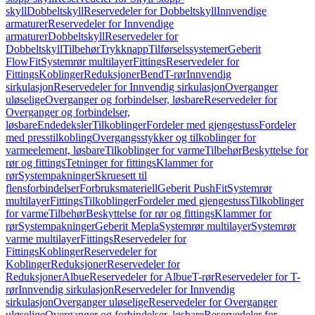
skyll
Dobbeltskyll
Reservedeler for Dobbeltskyll
Innvendige
armaturer
Reservedeler for Innvendige
armaturer
Dobbeltskyll
Reservedeler for
Dobbeltskyll
Tilbehør
Trykknapp
Tilførselssystemer
Geberit
FlowFit
Systemrør multilayer
Fittings
Reservedeler for
Fittings
Koblinger
Reduksjoner
Bend
T-rør
Innvendig
sirkulasjon
Reservedeler for Innvendig sirkulasjon
Overganger
uløselige
Overganger og forbindelser, løsbare
Reservedeler for
Overganger og forbindelser,
løsbare
Endedeksler
Tilkoblinger
Fordeler med gjengestuss
Fordeler
med presstilkobling
Overgangsstykker og tilkoblinger for
varmeelement, løsbare
Tilkoblinger for varme
Tilbehør
Beskyttelse for
rør og fittings
Tetninger for fittings
Klammer for
rør
Systempakninger
Skruesett til
flensforbindelser
Forbruksmateriell
Geberit PushFit
Systemrør
multilayer
Fittings
Tilkoblinger
Fordeler med gjengestuss
Tilkoblinger
for varme
Tilbehør
Beskyttelse for rør og fittings
Klammer for
rør
Systempakninger
Geberit Mepla
Systemrør multilayer
Systemrør
varme multilayer
Fittings
Reservedeler for
Fittings
Koblinger
Reservedeler for
Koblinger
Reduksjoner
Reservedeler for
Reduksjoner
Albue
Reservedeler for Albue
T-rør
Reservedeler for T-
rør
Innvendig sirkulasjon
Reservedeler for Innvendig
sirkulasjon
Overganger uløselige
Reservedeler for Overganger
uløselige
Overganger og forbindelser, løsbare
Reservedeler for