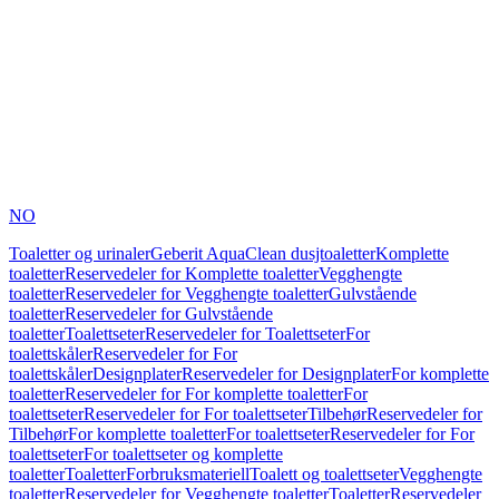
NO
Toaletter og urinaler
Geberit AquaClean dusjtoaletter
Komplette
toaletter
Reservedeler for Komplette toaletter
Vegghengte
toaletter
Reservedeler for Vegghengte toaletter
Gulvstående
toaletter
Reservedeler for Gulvstående
toaletter
Toalettseter
Reservedeler for Toalettseter
For
toalettskåler
Reservedeler for For
toalettskåler
Designplater
Reservedeler for Designplater
For komplette
toaletter
Reservedeler for For komplette toaletter
For
toalettseter
Reservedeler for For toalettseter
Tilbehør
Reservedeler for
Tilbehør
For komplette toaletter
For toalettseter
Reservedeler for For
toalettseter
For toalettseter og komplette
toaletter
Toaletter
Forbruksmateriell
Toalett og toalettseter
Vegghengte
toaletter
Reservedeler for Vegghengte toaletter
Toaletter
Reservedeler