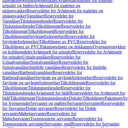
tilbehør
Betjeningshjelpemidler
Avløpstilkoblinger for toaletter,
urinaler og bidéer
Avløpssett for toaletter og
utslagsvasker
Reservedeler for Avløpssett for toaletter og
utslagsvasker
Vannlåser
Reservedeler for
Vannlåser
Tilslutningsbender
Reservedeler for
Tilslutningsbender
Tilkoblingsrør
Reservedeler for
Tilkoblingsrør
Tilkoblingssett
Reservedeler for
Tilkoblingssett
Spylerørforlengelser
Reservedeler for
Spylerørforlengelser
Tilkoblinger av PVC
Reservedeler for
Tilkoblinger av PVC
Pakningsringer og dekkapper
Overgangsstykker
og koblingsdeler
Avløpssett for urinaler
Reservedeler for Avløpssett
for urinaler
Urinalvannlåser
Reservedeler for
Urinalvannlåser
Spiralvannlåser
Reservedeler for
Spiralvannlåser
Innfelte vannlåser
Reservedeler for Innfelte
vannlåser
Rørbendvannlåser
Reservedeler for
Rørbendvannlåser
Spylerør og spylerørforlengelser
Reservedeler for
Spylerør og spylerørforlengelser
Tilkoblingsrør
Reservedeler for
Tilkoblingsrør
Tilslutningsbender
Reservedeler for
Tilslutningsbender
Avløpssett for bidé
Reservedeler for Avløpssett for
bidé
Tilkoblingsrør
Tilslutningsbender
Deksler
Tilkoblinger
Pakninger
Sv
for Sveiseender
Servanter og møbler
Servanter
Servanter
Reservedeler
for Servanter
Doble servanter
Reservedeler for Doble
servanter
Møbelservanter
Reservedeler for
Møbelservanter
Toppmonterte servanter
Reservedeler for
Toppmonterte servanter
Servanter, små
Reservedeler for Servanter,