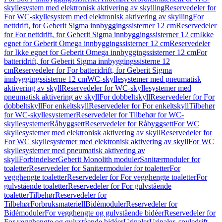
skyllesystem med elektronisk aktivering av skylling
Reservedeler for
For WC-skyllesystem med elektronisk aktivering av skylling
For
nettdrift, for Geberit Sigma innbyggingssisterner 12 cm
Reservedeler
for For nettdrift, for Geberit Sigma innbyggingssisterner 12 cm
Ikke
egnet for Geberit Omega innbyggingssisterner 12 cm
Reservedeler
for Ikke egnet for Geberit Omega innbyggingssisterner 12 cm
For
batteridrift, for Geberit Sigma innbyggingssisterne 12
cm
Reservedeler for For batteridrift, for Geberit Sigma
innbyggingssisterne 12 cm
WC-skyllesystemer med pneumatisk
aktivering av skyll
Reservedeler for WC-skyllesystemer med
pneumatisk aktivering av skyll
For dobbeltskyll
Reservedeler for For
dobbeltskyll
For enkeltskyll
Reservedeler for For enkeltskyll
Tilbehør
for WC-skyllesystemer
Reservedeler for Tilbehør for WC-
skyllesystemer
Råbyggsett
Reservedeler for Råbyggsett
For WC
skyllesystemer med elektronisk aktivering av skyll
Reservedeler for
For WC skyllesystemer med elektronisk aktivering av skyll
For WC
skyllesystemer med pneumatisk aktivering av
skyll
Forbindelser
Geberit Monolith moduler
Sanitærmoduler for
toaletter
Reservedeler for Sanitærmoduler for toaletter
For
vegghengte toaletter
Reservedeler for For vegghengte toaletter
For
gulvstående toaletter
Reservedeler for For gulvstående
toaletter
Tilbehør
Reservedeler for
Tilbehør
Forbruksmateriell
Bidémoduler
Reservedeler for
Bidémoduler
For vegghengte og gulvstående bidéer
Reservedeler for
For vegghengte og gulvstående bidéer
Urinaler
Urinaler, spyledrift,