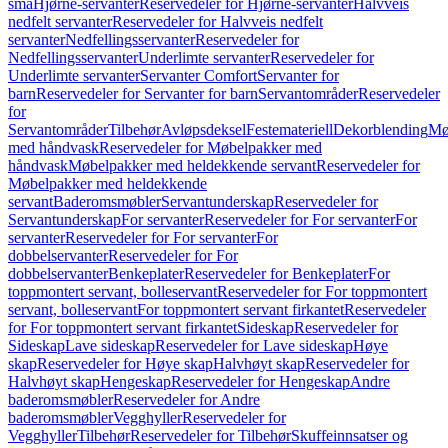
små
Hjørne-servanter
Reservedeler for Hjørne-servanter
Halvveis
nedfelt servanter
Reservedeler for Halvveis nedfelt
servanter
Nedfellingsservanter
Reservedeler for
Nedfellingsservanter
Underlimte servanter
Reservedeler for
Underlimte servanter
Servanter Comfort
Servanter for
barn
Reservedeler for Servanter for barn
Servantområder
Reservedeler
for
Servantområder
Tilbehør
Avløpsdeksel
Festemateriell
Dekorblending
Mø
med håndvask
Reservedeler for Møbelpakker med
håndvask
Møbelpakker med heldekkende servant
Reservedeler for
Møbelpakker med heldekkende
servant
Baderomsmøbler
Servantunderskap
Reservedeler for
Servantunderskap
For servanter
Reservedeler for For servanter
For
servanter
Reservedeler for For servanter
For
dobbelservanter
Reservedeler for For
dobbelservanter
Benkeplater
Reservedeler for Benkeplater
For
toppmontert servant, bolleservant
Reservedeler for For toppmontert
servant, bolleservant
For toppmontert servant firkantet
Reservedeler
for For toppmontert servant firkantet
Sideskap
Reservedeler for
Sideskap
Lave sideskap
Reservedeler for Lave sideskap
Høye
skap
Reservedeler for Høye skap
Halvhøyt skap
Reservedeler for
Halvhøyt skap
Hengeskap
Reservedeler for Hengeskap
Andre
baderomsmøbler
Reservedeler for Andre
baderomsmøbler
Vegghyller
Reservedeler for
Vegghyller
Tilbehør
Reservedeler for Tilbehør
Skuffeinnsatser og