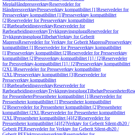
Mepla
Håndpressverktøy
Reservedeler for
Håndpressverktøy
Presseverktøy kompatibilitet [1]
Reservedeler for
Presseverktøy kompatibilitet [1]
Presseverktøy kompatibilitet
[2]
Reservedeler for Presseverktøy kompatibilitet
[2]
Rørbearbeidingsverktøy
Reservedeler for
Rørbearbeidingsverktøy
Trykkprøvingsplugg
Reservedeler for
Trykkprøvingsplugg
Tilbehør
Verktøy for Geberit
Mapress
Reservedeler for Verktøy for Geberit Mapress
Presseverktøy
kompatibilitet [1]
Reservedeler for Presseverktøy kompatibilitet
[1]
Presseverktøy kompatibilitet [2]
Reservedeler for Presseverktøy
kompatibilitet [2]
Pressverktøy-kompatibilitet [1] / [2]
Reservedeler
for Pressverktøy-kompatibilitet [1] / [2]
Presseverktøy kompatibilitet
[2XL]
Reservedeler for Presseverktøy kompatibilitet
[2XL]
Presseverktøy kompatibilitet [3]
Reservedeler for
Presseverktøy kompatibilitet
[3]
Rørbearbeidingsverktøy
Reservedeler for
Rørbearbeidingsverktøy
Trykkprøvingsplugg
Tilbehør
Pressenheter
Res
for Pressenheter
Pressenheter kompatibilitet [1]
Reservedeler for
Pressenheter kompatibilitet [1]
Pressenheter kompatibilitet
[2]
Reservedeler for Pressenheter kompatibilitet [2]
Pressenheter
kompatibilitet [2XL]
Reservedeler for Pressenheter kompatibilitet
[2XL]
Pressenheter kompatibilitet [4]/[2]
Reservedeler for
Pressenheter kompatibilitet [4]/[2]
Verktøy for Geberit Silent-db20 /
Geberit PE
Reservedeler for Verktøy for Geberit Silent-db20 /
Geberit PE
Elektrosveiseverktøy
Reservedeler for