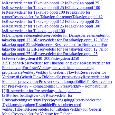
l/s
Reservedeler for Takavløp opptil 12 l/s
Takavløp opptil 25
l/s
Reservedeler for Takavløp opptil 25 l/s
Takavløp oppti 100
l/s
Reservedeler for Takavløp oppti 100 l/s
Takavløp for
renner
Reservedeler for Takavløp for renner
Takavløp opptil 12
l/s
Reservedeler for Takavløp opptil 12 l/s
Takavløp opptil 25
l/s
Reservedeler for Takavløp opptil 25 l/s
Takavløp oppti 100
l/s
Reservedeler for Takavløp oppti 100
l/s
Dampsperreelementer
Reservedeler for Dampsperreelementer
For
takavløp oppti 12 l/s
Reservedeler for For takavløp oppti 12 l/s
For
takavløp oppti 25 l/s
Nødoverløp
Reservedeler for Nødoverløp
For
takavløp oppti 12 l/s
Reservedeler for For takavløp oppti 12 l/s
For
takavløp oppti 25 l/s
Reservedeler for For takavløp oppti 25
l/s
Fester
Festesystem d40–200
Festesystem d250–
315
Tilbehør
Reservedeler for Tilbehør
For takavløp
Reservedeler for
For takavløp
For fester
Verktøy, nettverkskomponenter og
programvare
Verktøy
Verktøy til Geberit FlowFit
Reservedeler for
Verktøy til Geberit FlowFit
Manuelle pressverktøy
Reservedeler for
Manuelle pressverktøy
Pressverktøy – kompatibilitet [1]
Reservedeler
for Pressverktøy – kompatibilitet [1]
Pressverktøy – kompatibilitet
[2]
Reservedeler for Pressverktøy – kompatibilitet
[2]
Rørbearbeidingsverktøy
Reservedeler for
Rørbearbeidingsverktøy
Trykkprøvingsplugg
Reservedeler for
Trykkprøvingsplugg
Testmiddel
Pressenheter med
verktøy
Tilbehør
Reservedeler for Tilbehør
Verktøy for Geberit
Mepla
Reservedeler for Verktøy for Geberit