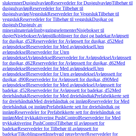
slukrenner
Dusjgulvavløp
Reservedeler for Dusjgulvavløp
Tilbehør til
dusjgulvavløp
Reservedeler for Tilbehør til
dusjgulvavløp
Veggsluk
Reservedeler for Veggsluk
Tilbehør til
veggsluk
Reservedeler for Tilbehør til veggsluk
Dusjkar og
dusjgulv
Dusjgulv av
mineralmateriale
Innbyggingselementer
Nisjebokser til
dusjer
Nisjebokser
Avløpstilkoblinger for dusj og badekar
Avløpsett
for dusjkar, d52
Reservedeler for Avløpsett for dusjkar, d52
Med
avløpsdeksel
Reservedeler for Med avløpsdeksel
Uten
avløpsdeksel
Reservedeler for Uten
avløpsdeksel
Avløpsdeksel
Reservedeler for Avløpsdeksel
Avløpssett
for dusjkar, d62
Reservedeler for Avløpssett for dusjkar, d62
Med
avløpsdeksel
Reservedeler for Med avløpsdeksel
Uten
avløpsdeksel
Reservedeler for Uten avløpsdeksel
Avløpssett for
dusjkar, d90
Reservedeler for Avløpssett for dusjkar, d90
Med
avløpsdeksel
Reservedeler for Med avløpsdeksel
Avløpssett for
badekar, d52
Reservedeler for Avløpssett for badekar, d52
Med
dreiehåndtak
Reservedeler for Med dreiehåndtak
Prefabrikkerte sett
for dreiehåndtak
Med dreiehåndtak og innløp
Reservedeler for Med
dreiehåndtak og innløp
Prefabrikkerte sett for dreiehåndtak og
innløp
Reservedeler for Prefabrikkerte sett for dreiehåndtak og
innløp
Med trykkaktivering PushControl
Reservedeler for Med
trykkaktivering PushControl
Tilbehør til avløpssett for
badekar
Reservedeler for Tilbehør til avløpssett for
badekar
Tilkoblingssett
Innebygd røravbryter
Reservedeler for