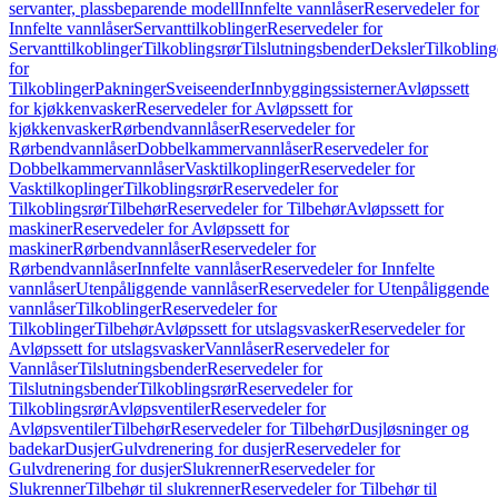
servanter, plassbeparende modell
Innfelte vannlåser
Reservedeler for
Innfelte vannlåser
Servanttilkoblinger
Reservedeler for
Servanttilkoblinger
Tilkoblingsrør
Tilslutningsbender
Deksler
Tilkobling
for
Tilkoblinger
Pakninger
Sveiseender
Innbyggingssisterner
Avløpssett
for kjøkkenvasker
Reservedeler for Avløpssett for
kjøkkenvasker
Rørbendvannlåser
Reservedeler for
Rørbendvannlåser
Dobbelkammervannlåser
Reservedeler for
Dobbelkammervannlåser
Vasktilkoplinger
Reservedeler for
Vasktilkoplinger
Tilkoblingsrør
Reservedeler for
Tilkoblingsrør
Tilbehør
Reservedeler for Tilbehør
Avløpssett for
maskiner
Reservedeler for Avløpssett for
maskiner
Rørbendvannlåser
Reservedeler for
Rørbendvannlåser
Innfelte vannlåser
Reservedeler for Innfelte
vannlåser
Utenpåliggende vannlåser
Reservedeler for Utenpåliggende
vannlåser
Tilkoblinger
Reservedeler for
Tilkoblinger
Tilbehør
Avløpssett for utslagsvasker
Reservedeler for
Avløpssett for utslagsvasker
Vannlåser
Reservedeler for
Vannlåser
Tilslutningsbender
Reservedeler for
Tilslutningsbender
Tilkoblingsrør
Reservedeler for
Tilkoblingsrør
Avløpsventiler
Reservedeler for
Avløpsventiler
Tilbehør
Reservedeler for Tilbehør
Dusjløsninger og
badekar
Dusjer
Gulvdrenering for dusjer
Reservedeler for
Gulvdrenering for dusjer
Slukrenner
Reservedeler for
Slukrenner
Tilbehør til slukrenner
Reservedeler for Tilbehør til