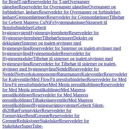
for Bend
T-rør
Reservedeler for T-rør
Overganger
uløselige
Reservedeler for Overganger uløselige
Overganger og
forbindelser, løsbare
Reservedeler for Overganger og forbindelser,
løsbare
Gjennomføringer
Reservedeler for Gjennomføringer
Tilbehør
for Geberit Mapress CuNiFe
Systempakninger
Skruesett til
flensforbindelser
Geberit
hygienesystem
Hygienespylerenheter
Reservedeler for
Hygienespylerenheter
Tilbehør
Sensorer
Deksler og
dekkplater
Sisterner og toalett-styringer med
hygienespyling
Reservedeler for Sisterner og toalett-styringer med
hygienespyling
Hygienemoduler
Reservedeler for
Hygienemoduler
Tilbehør til sisterner og toalett-styringer med
hygienespyling
Reservedeler for Tilbehør til sisterner og toalett-
styringer med hygienespyling
Nettdel
Reservedeler for
Nettdel
Nettverkskomponenter
Rørarmaturer
Kuleventiler
Reservedeler
for Kuleventiler
Med FlowFit pressforbindelser
Reservedeler for Med
FlowFit pressforbindelser
Med Mepla presstilkoblinger
Reservedeler
for Med Mepla presstilkoblinger
Med Mapress
presstilkoblinger
Reservedeler for Med Mapress
presstilkoblinger
Tilbakeslagsventiler
Med Mapress
presstilkoblinger
Bygningsavløpssystemer
Geberit Silent-
db20
Rør
Formstykker
Reservedeler for
Formstykker
Bend
Grenrør
Reservedeler for
Grenrør
Reduksjoner
Stakeluker
Reservedeler for
Stakeluker
SuperTube-