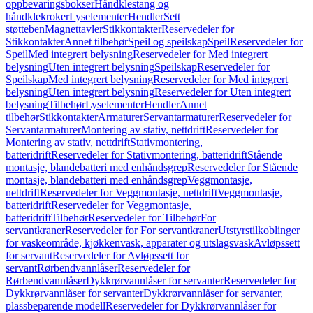
oppbevaringsbokser
Håndklestang og
håndklekroker
Lyselementer
Hendler
Sett
støtteben
Magnettavler
Stikkontakter
Reservedeler for
Stikkontakter
Annet tilbehør
Speil og speilskap
Speil
Reservedeler for
Speil
Med integrert belysning
Reservedeler for Med integrert
belysning
Uten integrert belysning
Speilskap
Reservedeler for
Speilskap
Med integrert belysning
Reservedeler for Med integrert
belysning
Uten integrert belysning
Reservedeler for Uten integrert
belysning
Tilbehør
Lyselementer
Hendler
Annet
tilbehør
Stikkontakter
Armaturer
Servantarmaturer
Reservedeler for
Servantarmaturer
Montering av stativ, nettdrift
Reservedeler for
Montering av stativ, nettdrift
Stativmontering,
batteridrift
Reservedeler for Stativmontering, batteridrift
Stående
montasje, blandebatteri med enhåndsgrep
Reservedeler for Stående
montasje, blandebatteri med enhåndsgrep
Veggmontasje,
nettdrift
Reservedeler for Veggmontasje, nettdrift
Veggmontasje,
batteridrift
Reservedeler for Veggmontasje,
batteridrift
Tilbehør
Reservedeler for Tilbehør
For
servantkraner
Reservedeler for For servantkraner
Utstyrstilkoblinger
for vaskeområde, kjøkkenvask, apparater og utslagsvask
Avløpssett
for servant
Reservedeler for Avløpssett for
servant
Rørbendvannlåser
Reservedeler for
Rørbendvannlåser
Dykkrørvannlåser for servanter
Reservedeler for
Dykkrørvannlåser for servanter
Dykkrørvannlåser for servanter,
plassbeparende modell
Reservedeler for Dykkrørvannlåser for