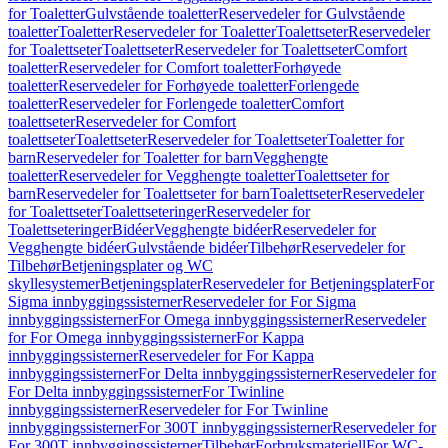
for Toaletter
Gulvstående toaletter
Reservedeler for Gulvstående
toaletter
Toaletter
Reservedeler for Toaletter
Toalettseter
Reservedeler
for Toalettseter
Toalettseter
Reservedeler for Toalettseter
Comfort
toaletter
Reservedeler for Comfort toaletter
Forhøyede
toaletter
Reservedeler for Forhøyede toaletter
Forlengede
toaletter
Reservedeler for Forlengede toaletter
Comfort
toalettseter
Reservedeler for Comfort
toalettseter
Toalettseter
Reservedeler for Toalettseter
Toaletter for
barn
Reservedeler for Toaletter for barn
Vegghengte
toaletter
Reservedeler for Vegghengte toaletter
Toalettseter for
barn
Reservedeler for Toalettseter for barn
Toalettseter
Reservedeler
for Toalettseter
Toalettseteringer
Reservedeler for
Toalettseteringer
Bidéer
Vegghengte bidéer
Reservedeler for
Vegghengte bidéer
Gulvstående bidéer
Tilbehør
Reservedeler for
Tilbehør
Betjeningsplater og WC
skyllesystemer
Betjeningsplater
Reservedeler for Betjeningsplater
For
Sigma innbyggingssisterner
Reservedeler for For Sigma
innbyggingssisterner
For Omega innbyggingssisterner
Reservedeler
for For Omega innbyggingssisterner
For Kappa
innbyggingssisterner
Reservedeler for For Kappa
innbyggingssisterner
For Delta innbyggingssisterner
Reservedeler for
For Delta innbyggingssisterner
For Twinline
innbyggingssisterner
Reservedeler for For Twinline
innbyggingssisterner
For 300T innbyggingssisterner
Reservedeler for
For 300T innbyggingssisterner
Tilbehør
Forbruksmateriell
For WC-