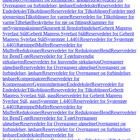
Overganger og forbindelser, løsbare
Endedeksler
Reservedeler for
Endedeksler
Tilkoblinger
Reservedeler for Tilkoblinger
Fordeler med
gjengestuss
Tilkoblinger for varme
Reservedeler for Tilkoblinger for
varme
Tilbehør
Beskyttelse for rør og fittings
Klammer for
rør
Systempakninger
Skruesett til flensforbindelser
Geberit Mapress
Syrefast Stål
Geberit Mapress Syrefast Stål
Reservedeler for Geberit
Mapress Syrefast Stål
Systemrør 1.4401
Reservedeler for Systemrør
1.4401
Rørnippel
Muffer
Reservedeler for
Muffer
Reduksjoner
Reservedeler for Reduksjoner
Bend
Reservedeler
for Bend
T-rør
Reservedeler for T-rør
Innvendig
sirkulasjon
Reservedeler for Innvendig sirkulasjon
Overganger
uløselige
Reservedeler for Overganger uløselige
Overganger og
forbindelser, løsbare
Reservedeler for Overganger og forbindelser,
løsbare
Kompensatorer
Reservedeler for
Kompensatorer
Gjennomføringer
Endedeksler
Reservedeler for
Endedeksler
Tilkoblinger
Reservedeler for Tilkoblinger
Geberit
Mapress Syrefast Stål, gass
Reservedeler for Geberit Mapress
Syrefast Stål, gass
Systemrør 1.4401
Reservedeler for Systemrør
1.4401
Rørnippel
Muffer
Reservedeler for
Muffer
Reduksjoner
Reservedeler for Reduksjoner
Bend
Reservedeler
for Bend
T-rør
Reservedeler for T-rør
Overganger
uløselige
Reservedeler for Overganger uløselige
Overganger og
forbindelser, løsbare
Reservedeler for Overganger og forbindelser,
løsbare
Endedeksler
Reservedeler for