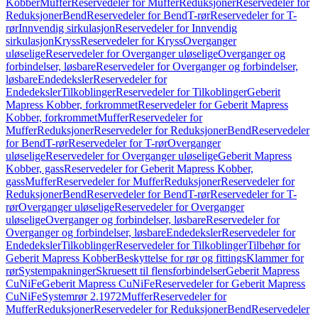
Kobber
Muffer
Reservedeler for Muffer
Reduksjoner
Reservedeler for
Reduksjoner
Bend
Reservedeler for Bend
T-rør
Reservedeler for T-
rør
Innvendig sirkulasjon
Reservedeler for Innvendig
sirkulasjon
Kryss
Reservedeler for Kryss
Overganger
uløselige
Reservedeler for Overganger uløselige
Overganger og
forbindelser, løsbare
Reservedeler for Overganger og forbindelser,
løsbare
Endedeksler
Reservedeler for
Endedeksler
Tilkoblinger
Reservedeler for Tilkoblinger
Geberit
Mapress Kobber, forkrommet
Reservedeler for Geberit Mapress
Kobber, forkrommet
Muffer
Reservedeler for
Muffer
Reduksjoner
Reservedeler for Reduksjoner
Bend
Reservedeler
for Bend
T-rør
Reservedeler for T-rør
Overganger
uløselige
Reservedeler for Overganger uløselige
Geberit Mapress
Kobber, gass
Reservedeler for Geberit Mapress Kobber,
gass
Muffer
Reservedeler for Muffer
Reduksjoner
Reservedeler for
Reduksjoner
Bend
Reservedeler for Bend
T-rør
Reservedeler for T-
rør
Overganger uløselige
Reservedeler for Overganger
uløselige
Overganger og forbindelser, løsbare
Reservedeler for
Overganger og forbindelser, løsbare
Endedeksler
Reservedeler for
Endedeksler
Tilkoblinger
Reservedeler for Tilkoblinger
Tilbehør for
Geberit Mapress Kobber
Beskyttelse for rør og fittings
Klammer for
rør
Systempakninger
Skruesett til flensforbindelser
Geberit Mapress
CuNiFe
Geberit Mapress CuNiFe
Reservedeler for Geberit Mapress
CuNiFe
Systemrør 2.1972
Muffer
Reservedeler for
Muffer
Reduksjoner
Reservedeler for Reduksjoner
Bend
Reservedeler