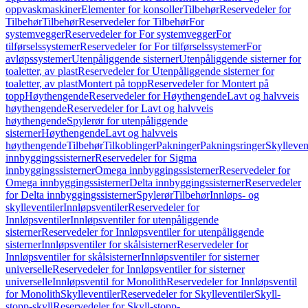
oppvaskmaskiner
Elementer for konsoller
Tilbehør
Reservedeler for
Tilbehør
Tilbehør
Reservedeler for Tilbehør
For
systemvegger
Reservedeler for For systemvegger
For
tilførselssystemer
Reservedeler for For tilførselssystemer
For
avløpssystemer
Utenpåliggende sisterner
Utenpåliggende sisterner for
toaletter, av plast
Reservedeler for Utenpåliggende sisterner for
toaletter, av plast
Montert på topp
Reservedeler for Montert på
topp
Høythengende
Reservedeler for Høythengende
Lavt og halvveis
høythengende
Reservedeler for Lavt og halvveis
høythengende
Spylerør for utenpåliggende
sisterner
Høythengende
Lavt og halvveis
høythengende
Tilbehør
Tilkoblinger
Pakninger
Pakningsringer
Skylleven
innbyggingssisterner
Reservedeler for Sigma
innbyggingssisterner
Omega innbyggingssisterner
Reservedeler for
Omega innbyggingssisterner
Delta innbyggingssisterner
Reservedeler
for Delta innbyggingssisterner
Spylerør
Tilbehør
Innløps- og
skylleventiler
Innløpsventiler
Reservedeler for
Innløpsventiler
Innløpsventiler for utenpåliggende
sisterner
Reservedeler for Innløpsventiler for utenpåliggende
sisterner
Innløpsventiler for skålsisterner
Reservedeler for
Innløpsventiler for skålsisterner
Innløpsventiler for sisterner
universelle
Reservedeler for Innløpsventiler for sisterner
universelle
Innløpsventil for Monolith
Reservedeler for Innløpsventil
for Monolith
Skylleventiler
Reservedeler for Skylleventiler
Skyll-
stopp-skyll
Reservedeler for Skyll-stopp-