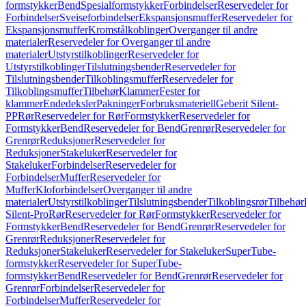
formstykker
Bend
Spesialformstykker
Forbindelser
Reservedeler for
Forbindelser
Sveiseforbindelser
Ekspansjonsmuffer
Reservedeler for
Ekspansjonsmuffer
Kromstålkoblinger
Overganger til andre
materialer
Reservedeler for Overganger til andre
materialer
Utstyrstilkoblinger
Reservedeler for
Utstyrstilkoblinger
Tilslutningsbender
Reservedeler for
Tilslutningsbender
Tilkoblingsmuffer
Reservedeler for
Tilkoblingsmuffer
Tilbehør
Klammer
Fester for
klammer
Endedeksler
Pakninger
Forbruksmateriell
Geberit Silent-
PP
Rør
Reservedeler for Rør
Formstykker
Reservedeler for
Formstykker
Bend
Reservedeler for Bend
Grenrør
Reservedeler for
Grenrør
Reduksjoner
Reservedeler for
Reduksjoner
Stakeluker
Reservedeler for
Stakeluker
Forbindelser
Reservedeler for
Forbindelser
Muffer
Reservedeler for
Muffer
Kloforbindelser
Overganger til andre
materialer
Utstyrstilkoblinger
Tilslutningsbender
Tilkoblingsrør
Tilbehør
Silent-Pro
Rør
Reservedeler for Rør
Formstykker
Reservedeler for
Formstykker
Bend
Reservedeler for Bend
Grenrør
Reservedeler for
Grenrør
Reduksjoner
Reservedeler for
Reduksjoner
Stakeluker
Reservedeler for Stakeluker
SuperTube-
formstykker
Reservedeler for SuperTube-
formstykker
Bend
Reservedeler for Bend
Grenrør
Reservedeler for
Grenrør
Forbindelser
Reservedeler for
Forbindelser
Muffer
Reservedeler for