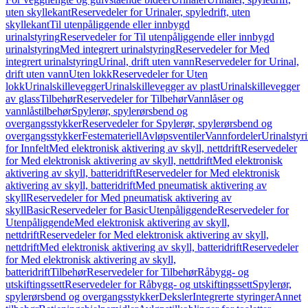
uten skyllekant
Reservedeler for Urinaler, spyledrift, uten
skyllekant
Til utenpåliggende eller innbygd
urinalstyring
Reservedeler for Til utenpåliggende eller innbygd
urinalstyring
Med integrert urinalstyring
Reservedeler for Med
integrert urinalstyring
Urinal, drift uten vann
Reservedeler for Urinal,
drift uten vann
Uten lokk
Reservedeler for Uten
lokk
Urinalskillevegger
Urinalskillevegger av plast
Urinalskillevegger
av glass
Tilbehør
Reservedeler for Tilbehør
Vannlåser og
vannlåstilbehør
Spylerør, spylerørsbend og
overgangsstykker
Reservedeler for Spylerør, spylerørsbend og
overgangsstykker
Festemateriell
Avløpsventiler
Vannfordeler
Urinalstyr
for Innfelt
Med elektronisk aktivering av skyll, nettdrift
Reservedeler
for Med elektronisk aktivering av skyll, nettdrift
Med elektronisk
aktivering av skyll, batteridrift
Reservedeler for Med elektronisk
aktivering av skyll, batteridrift
Med pneumatisk aktivering av
skyll
Reservedeler for Med pneumatisk aktivering av
skyll
Basic
Reservedeler for Basic
Utenpåliggende
Reservedeler for
Utenpåliggende
Med elektronisk aktivering av skyll,
nettdrift
Reservedeler for Med elektronisk aktivering av skyll,
nettdrift
Med elektronisk aktivering av skyll, batteridrift
Reservedeler
for Med elektronisk aktivering av skyll,
batteridrift
Tilbehør
Reservedeler for Tilbehør
Råbygg- og
utskiftingssett
Reservedeler for Råbygg- og utskiftingssett
Spylerør,
spylerørsbend og overgangsstykker
Deksler
Integrerte styringer
Annet