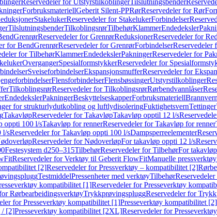
blinger
Reservedeler for Utstyrstilkoblinger
Tilslutningsbender
Reservedel
kninger
Forbruksmateriell
Geberit Silent-PP
Rør
Reservedeler for Rør
For
Reduksjoner
Stakeluker
Reservedeler for Stakeluker
Forbindelser
Reserved
ger
Tilslutningsbender
Tilkoblingsrør
Tilbehør
Klammer
Endedeksler
Pakni
 Bend
Grenrør
Reservedeler for Grenrør
Reduksjoner
Reservedeler for Re
er for Bend
Grenrør
Reservedeler for Grenrør
Forbindelser
Reservedeler f
deler for Tilbehør
Klammer
Endedeksler
Pakninger
Reservedeler for Pak
akeluker
Overganger
Spesialformstykker
Reservedeler for Spesialformsty
bindelser
Sveiseforbindelser
Ekspansjonsmuffer
Reservedeler for Ekspa
jengeforbindelser
Flensforbindelser
Flensbøssinger
Utstyrstilkoblinger
Res
fer
Tilkoblingsrør
Reservedeler for Tilkoblingsrør
Rørbendvannlåser
Rese
er
Endedeksler
Pakninger
Beskyttelseskapper
Forbruksmateriell
Brannvern,
nger for strukturlydutkobling og luftlydisolering
Fuktighetsvern
Tettinger
ng
Takavløp
Reservedeler for Takavløp
Takavløp opptil 12 l/s
Reservedeler
 oppti 100 l/s
Takavløp for renner
Reservedeler for Takavløp for renner
 l/s
Reservedeler for Takavløp oppti 100 l/s
Dampsperreelementer
Reserv
ødoverløp
Reservedeler for Nødoverløp
For takavløp oppti 12 l/s
Reserve
00
Festesystem d250–315
Tilbehør
Reservedeler for Tilbehør
For takavløp
wFit
Reservedeler for Verktøy til Geberit FlowFit
Manuelle pressverktøy
mpatibilitet [2]
Reservedeler for Pressverktøy – kompatibilitet [2]
Rørbe
røvingsplugg
Testmiddel
Pressenheter med verktøy
Tilbehør
Reservedeler 
resseverktøy kompatibilitet [1]
Reservedeler for Presseverktøy kompatibil
for Rørbearbeidingsverktøy
Trykkprøvingsplugg
Reservedeler for Tryk
ler for Presseverktøy kompatibilitet [1]
Presseverktøy kompatibilitet [2]
/ [2]
Presseverktøy kompatibilitet [2XL]
Reservedeler for Presseverktøy