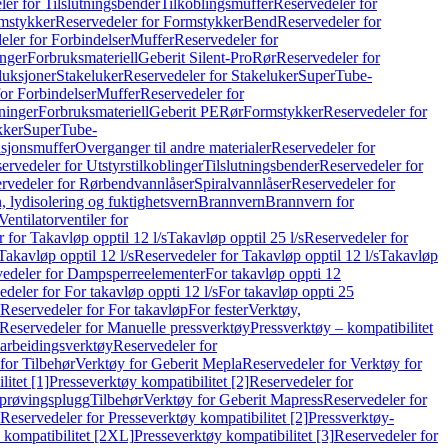
er for Tilslutningsbender
Tilkoblingsmuffer
Reservedeler for
mstykker
Reservedeler for Formstykker
Bend
Reservedeler for
eler for Forbindelser
Muffer
Reservedeler for
nger
Forbruksmateriell
Geberit Silent-Pro
Rør
Reservedeler for
duksjoner
Stakeluker
Reservedeler for Stakeluker
SuperTube-
or Forbindelser
Muffer
Reservedeler for
ninger
Forbruksmateriell
Geberit PE
Rør
Formstykker
Reservedeler for
kker
SuperTube-
nsjonsmuffer
Overganger til andre materialer
Reservedeler for
ervedeler for Utstyrstilkoblinger
Tilslutningsbender
Reservedeler for
rvedeler for Rørbendvannlåser
Spiralvannlåser
Reservedeler for
 lydisolering og fuktighetsvern
Brannvern
Brannvern for
Ventilatorventiler for
 for Takavløp opptil 12 l/s
Takavløp opptil 25 l/s
Reservedeler for
Takavløp opptil 12 l/s
Reservedeler for Takavløp opptil 12 l/s
Takavløp
edeler for Dampsperreelementer
For takavløp oppti 12
deler for For takavløp oppti 12 l/s
For takavløp oppti 25
Reservedeler for For takavløp
For fester
Verktøy,
Reservedeler for Manuelle pressverktøy
Pressverktøy – kompatibilitet
arbeidingsverktøy
Reservedeler for
for Tilbehør
Verktøy for Geberit Mepla
Reservedeler for Verktøy for
itet [1]
Presseverktøy kompatibilitet [2]
Reservedeler for
kprøvingsplugg
Tilbehør
Verktøy for Geberit Mapress
Reservedeler for
Reservedeler for Presseverktøy kompatibilitet [2]
Pressverktøy-
 kompatibilitet [2XL]
Presseverktøy kompatibilitet [3]
Reservedeler for