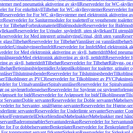
temer med pneumatisk aktivering av skyll
Reservedeler for WC-skylles
ler for For enkeltskyll
Tilbehør for WC-skyllesystemer
Reservedeler fo
l
Reservedeler for For WC skyllesystemer med elektronisk aktivering av
er
Reservedeler for Sanitærmoduler for toaletter
For vegghengte toaletter
r for Tilbehør
Forbruksmateriell
Bidémoduler
Reservedeler for Bidémod
kyllekant
Reservedeler for Urinaler, spyledrift, uten skyllekant
Til utenpål
Reservedeler for Med integrert urinalstyring
Urinal, drift uten vann
Reserv
v glass
Tilbehør
Reservedeler for Tilbehør
Vannlåser og vannlåstilbehør
S
ordeler
Urinalstyringer
Innfelt
Reservedeler for Innfelt
Med elektronisk akt
edeler for Med elektronisk aktivering av skyll, batteridrift
Med pneumati
enpåliggende
Med elektronisk aktivering av skyll, nettdrift
Reservedeler fo
ng av skyll, batteridrift
Tilbehør
Reservedeler for Tilbehør
Råbygg- og u
ilbehør
Betjeningshjelpemidler
Avløpstilkoblinger for toaletter, urinaler 
nnlåser
Tilslutningsbender
Reservedeler for Tilslutningsbender
Tilkobling
ser
Tilkoblinger av PVC
Reservedeler for Tilkoblinger av PVC
Paknings
edeler for Urinalvannlåser
Spiralvannlåser
Reservedeler for Spiralvannlå
ør og spylerørforlengelser
Reservedeler for Spylerør og spylerørforlenge
vløpssett for bidé
Reservedeler for Avløpssett for bidé
Tilkoblingsrør
Til
or Servanter
Doble servanter
Reservedeler for Doble servanter
Møbelserv
vedeler for Servanter, små
Hjørne-servanter
Reservedeler for Hjørne-ser
derlimte servanter
Reservedeler for Underlimte servanter
Servanter Com
eksel
Festemateriell
Dekorblending
Møbelpakker
Møbelpakker med hån
servant
Baderomsmøbler
Servantunderskap
Reservedeler for Servantund
er for For dobbelservanter
Benkeplater
Reservedeler for Benkeplater
For
 For toppmontert servant firkantet
Sideskap
Reservedeler for Sideskap
La