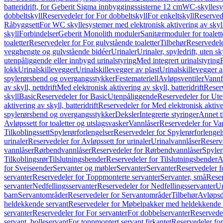
batteridrift, for Geberit Sigma innbyggingssisterne 12 cm
WC-skyllesys
dobbeltskyll
Reservedeler for For dobbeltskyll
For enkeltskyll
Reservede
Råbyggsett
For WC skyllesystemer med elektronisk aktivering av skyl
skyll
Forbindelser
Geberit Monolith moduler
Sanitærmoduler for toalett
toaletter
Reservedeler for For gulvstående toaletter
Tilbehør
Reservedele
vegghengte og gulvstående bidéer
Urinaler
Urinaler, spyledrift, uten s
utenpåliggende eller innbygd urinalstyring
Med integrert urinalstyring
lokk
Urinalskillevegger
Urinalskillevegger av plast
Urinalskillevegger a
spylerørsbend og overgangsstykker
Festemateriell
Avløpsventiler
Vannf
av skyll, nettdrift
Med elektronisk aktivering av skyll, batteridrift
Reserv
skyll
Basic
Reservedeler for Basic
Utenpåliggende
Reservedeler for Ut
aktivering av skyll, batteridrift
Reservedeler for Med elektronisk aktiveri
spylerørsbend og overgangsstykker
Deksler
Integrerte styringer
Annet t
Avløpssett for toaletter og utslagsvasker
Vannlåser
Reservedeler for Va
Tilkoblingssett
Spylerørforlengelser
Reservedeler for Spylerørforlengel
urinaler
Reservedeler for Avløpssett for urinaler
Urinalvannlåser
Reserv
vannlåser
Rørbendvannlåser
Reservedeler for Rørbendvannlåser
Spyler
Tilkoblingsrør
Tilslutningsbender
Reservedeler for Tilslutningsbender
A
for Sveiseender
Servanter og møbler
Servanter
Servanter
Reservedeler f
servanter
Reservedeler for Toppmonterte servanter
Servanter, små
Reser
servanter
Nedfellingsservanter
Reservedeler for Nedfellingsservanter
Un
barn
Servantområder
Reservedeler for Servantområder
Tilbehør
Avløpsd
heldekkende servant
Reservedeler for Møbelpakker med heldekkende 
servanter
Reservedeler for For servanter
For dobbelservanter
Reservedel
servant, bolleservant
For toppmontert servant firkantet
Reservedeler for