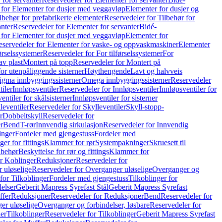
 for Elementer for dusjer med veggavløp
Elementer for dusjer og
lbehør for prefabrikerte elementer
Reservedeler for Tilbehør for
anter
Reservedeler for Elementer for servanter
Bidé-
 for Elementer for dusjer med veggavløp
Elementer for
eservedeler for Elementer for vaske- og oppvaskmaskiner
Elementer
førselssystemer
Reservedeler for For tilførselssystemer
For
av plast
Montert på topp
Reservedeler for Montert på
for utenpåliggende sisterner
Høythengende
Lavt og halvveis
Sigma innbyggingssisterner
Omega innbyggingssisterner
Reservedeler
tiler
Innløpsventiler
Reservedeler for Innløpsventiler
Innløpsventiler for
ntiler for skålsisterner
Innløpsventiler for sisterner
leventiler
Reservedeler for Skylleventiler
Skyll-stopp-
r
Dobbeltskyll
Reservedeler for
r
Bend
T-rør
Innvendig sirkulasjon
Reservedeler for Innvendig
inger
Fordeler med gjengestuss
Fordeler med
ger for fittings
Klammer for rør
Systempakninger
Skruesett til
lbehør
Beskyttelse for rør og fittings
Klammer for
or Koblinger
Reduksjoner
Reservedeler for
 uløselige
Reservedeler for Overganger uløselige
Overganger og
for Tilkoblinger
Fordeler med gjengestuss
Tilkoblinger for
delser
Geberit Mapress Syrefast Stål
Geberit Mapress Syrefast
ffer
Reduksjoner
Reservedeler for Reduksjoner
Bend
Reservedeler for
er uløselige
Overganger og forbindelser, løsbare
Reservedeler for
er
Tilkoblinger
Reservedeler for Tilkoblinger
Geberit Mapress Syrefast