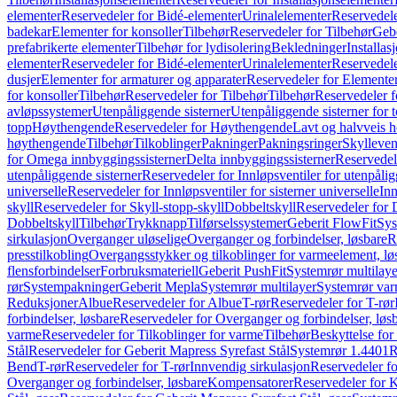
elementer
Reservedeler for Bidé-elementer
Urinalelementer
Reservedele
badekar
Elementer for konsoller
Tilbehør
Reservedeler for Tilbehør
Gebe
prefabrikerte elementer
Tilbehør for lydisolering
Bekledninger
Installas
elementer
Reservedeler for Bidé-elementer
Urinalelementer
Reservedele
dusjer
Elementer for armaturer og apparater
Reservedeler for Elementer
for konsoller
Tilbehør
Reservedeler for Tilbehør
Tilbehør
Reservedeler f
avløpssystemer
Utenpåliggende sisterner
Utenpåliggende sisterner for to
topp
Høythengende
Reservedeler for Høythengende
Lavt og halvveis 
høythengende
Tilbehør
Tilkoblinger
Pakninger
Pakningsringer
Skylleven
for Omega innbyggingssisterner
Delta innbyggingssisterner
Reservedel
utenpåliggende sisterner
Reservedeler for Innløpsventiler for utenpålig
universelle
Reservedeler for Innløpsventiler for sisterner universelle
Inn
skyll
Reservedeler for Skyll-stopp-skyll
Dobbeltskyll
Reservedeler for 
Dobbeltskyll
Tilbehør
Trykknapp
Tilførselssystemer
Geberit FlowFit
Sys
sirkulasjon
Overganger uløselige
Overganger og forbindelser, løsbare
R
presstilkobling
Overgangsstykker og tilkoblinger for varmeelement, lø
flensforbindelser
Forbruksmateriell
Geberit PushFit
Systemrør multilaye
rør
Systempakninger
Geberit Mepla
Systemrør multilayer
Systemrør var
Reduksjoner
Albue
Reservedeler for Albue
T-rør
Reservedeler for T-rør
forbindelser, løsbare
Reservedeler for Overganger og forbindelser, løs
varme
Reservedeler for Tilkoblinger for varme
Tilbehør
Beskyttelse for 
Stål
Reservedeler for Geberit Mapress Syrefast Stål
Systemrør 1.4401
R
Bend
T-rør
Reservedeler for T-rør
Innvendig sirkulasjon
Reservedeler fo
Overganger og forbindelser, løsbare
Kompensatorer
Reservedeler for 