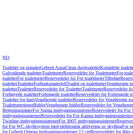
NO
Toaletter og urinaler
Geberit AquaClean dusjtoaletter
Komplette toalett
Gulvstående toaletter
Toalettseter
Reservedeler for Toalettseter
For toale
toaletter
For toalettseter
Reservedeler for For toalettseter
Tilbehør
Reserv
toaletter
Toaletter
Forbruksmateriell
Toalett og toalettseter
Vegghengte to
toaletter
Toaletter
Reservedeler for Toaletter
Toalettseter
Reservedeler for
Forhøyede toaletter
Forlengede toaletter
Reservedeler for Forlengede to
Toaletter for barn
Vegghengte toaletter
Reservedeler for Vegghengte toa
Toalettseteringer
Bidéer
Vegghengte bidéer
Reservedeler for Vegghengt
Betjeningsplater
For Sigma innbyggingssisterner
Reservedeler for For 
innbyggingssisterner
Reservedeler for For Kappa innbyggingssisterner
Twinline innbyggingssisterner
For 300T innbyggingssisterner
Reserved
for For WC-skyllesystem med elektronisk aktivering av skylling
For n
for Geberit Omega innbyggingssisterner 12 cm
Reservedeler for Ikke