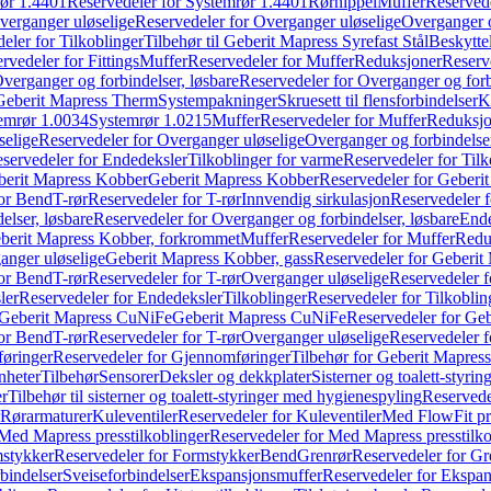
ør 1.4401
Reservedeler for Systemrør 1.4401
Rørnippel
Muffer
Reservede
verganger uløselige
Reservedeler for Overganger uløselige
Overganger o
eler for Tilkoblinger
Tilbehør til Geberit Mapress Syrefast Stål
Beskyttel
rvedeler for Fittings
Muffer
Reservedeler for Muffer
Reduksjoner
Reserv
verganger og forbindelser, løsbare
Reservedeler for Overganger og forb
 Geberit Mapress Therm
Systempakninger
Skruesett til flensforbindelser
K
emrør 1.0034
Systemrør 1.0215
Muffer
Reservedeler for Muffer
Reduksjo
selige
Reservedeler for Overganger uløselige
Overganger og forbindelser
servedeler for Endedeksler
Tilkoblinger for varme
Reservedeler for Tilk
berit Mapress Kobber
Geberit Mapress Kobber
Reservedeler for Geberi
for Bend
T-rør
Reservedeler for T-rør
Innvendig sirkulasjon
Reservedeler f
elser, løsbare
Reservedeler for Overganger og forbindelser, løsbare
Ende
eberit Mapress Kobber, forkrommet
Muffer
Reservedeler for Muffer
Redu
anger uløselige
Geberit Mapress Kobber, gass
Reservedeler for Geberit
for Bend
T-rør
Reservedeler for T-rør
Overganger uløselige
Reservedeler f
ler
Reservedeler for Endedeksler
Tilkoblinger
Reservedeler for Tilkoblin
Geberit Mapress CuNiFe
Geberit Mapress CuNiFe
Reservedeler for Ge
for Bend
T-rør
Reservedeler for T-rør
Overganger uløselige
Reservedeler f
øringer
Reservedeler for Gjennomføringer
Tilbehør for Geberit Mapre
nheter
Tilbehør
Sensorer
Deksler og dekkplater
Sisterner og toalett-styri
er
Tilbehør til sisterner og toalett-styringer med hygienespyling
Reservedel
Rørarmaturer
Kuleventiler
Reservedeler for Kuleventiler
Med FlowFit pr
Med Mapress presstilkoblinger
Reservedeler for Med Mapress presstilko
stykker
Reservedeler for Formstykker
Bend
Grenrør
Reservedeler for Gr
bindelser
Sveiseforbindelser
Ekspansjonsmuffer
Reservedeler for Ekspa