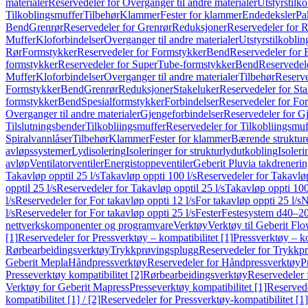
materialer
Reservedeler for Overganger til andre materialer
Utstyrstilko
Tilkoblingsmuffer
Tilbehør
Klammer
Fester for klammer
Endedeksler
Pa
Bend
Grenrør
Reservedeler for Grenrør
Reduksjoner
Reservedeler for 
Muffer
Kloforbindelser
Overganger til andre materialer
Utstyrstilkoblin
Rør
Formstykker
Reservedeler for Formstykker
Bend
Reservedeler for
formstykker
Reservedeler for SuperTube-formstykker
Bend
Reservedel
Muffer
Kloforbindelser
Overganger til andre materialer
Tilbehør
Reserve
Formstykker
Bend
Grenrør
Reduksjoner
Stakeluker
Reservedeler for St
formstykker
Bend
Spesialformstykker
Forbindelser
Reservedeler for For
Overganger til andre materialer
Gjengeforbindelser
Reservedeler for G
Tilslutningsbender
Tilkobliingsmuffer
Reservedeler for Tilkobliingsmuf
Spiralvannlåser
Tilbehør
Klammer
Fester for klammer
Bærende struktur
avløpssystemer
Lydisolering
Isoleringer for strukturlydutkobling
Isoleri
avløp
Ventilatorventiler
Energistoppeventiler
Geberit Pluvia takdreneri
Takavløp opptil 25 l/s
Takavløp oppti 100 l/s
Reservedeler for Takavløp
opptil 25 l/s
Reservedeler for Takavløp opptil 25 l/s
Takavløp oppti 100
l/s
Reservedeler for For takavløp oppti 12 l/s
For takavløp oppti 25 l/s
N
l/s
Reservedeler for For takavløp oppti 25 l/s
Fester
Festesystem d40–2
nettverkskomponenter og programvare
Verktøy
Verktøy til Geberit Flo
[1]
Reservedeler for Pressverktøy – kompatibilitet [1]
Pressverktøy – ko
Rørbearbeidingsverktøy
Trykkprøvingsplugg
Reservedeler for Trykkp
Geberit Mepla
Håndpressverktøy
Reservedeler for Håndpressverktøy
P
Presseverktøy kompatibilitet [2]
Rørbearbeidingsverktøy
Reservedeler 
Verktøy for Geberit Mapress
Presseverktøy kompatibilitet [1]
Reservede
kompatibilitet [1] / [2]
Reservedeler for Pressverktøy-kompatibilitet [1] 