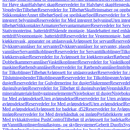
for Høye skap
Halvhøyt skap
Reservedeler for Halvhøyt skap
Hengesk
Vegghyller
Tilbehør
Reservedeler for Tilbehør
Skuffeinnsatser og oppb
Stikkontakter
Annet tilbehør
Speil og speilskap
Speil
Reservedeler for S
integrert belysning
Reservedeler for Med integrert belysning
Uten integ
tilbehør
Stikkontakter
Armaturer
Servantarmaturer
Reservedeler for Ser
Stativmontering, batteridrift
Stående montasje, blandebatteri med enh
nettdrift
Veggmontasje, batteridrift
Reservedeler for Veggmontasje, batte
kjøkkenvask, apparater og utslagsvask
Avløpssett for servant
Reservede
Dykkrørvannlåser for servanter
Dykkrørvannlåser for servanter, plass
vannlåser
Servanttilkoblinger
Reservedeler for Servanttilkoblinger
Tilko
kjøkkenvasker
Reservedeler for Avløpssett for kjøkkenvasker
Rørbend
Dobbelkammervannlåser
Vasktilkoplinger
Reservedeler for Vasktilkop
maskiner
Rørbendvannlåser
Reservedeler for Rørbendvannlåser
Innfelt
for Tilkoblinger
Tilbehør
Avløpssett for utslagsvasker
Reservedeler for 
Tilslutningsbender
Tilkoblingsrør
Reservedeler for Tilkoblingsrør
Avløp
dusjer
Reservedeler for Gulvdrenering for dusjer
Slukrenner
Reservedel
dusjgulvavløp
Reservedeler for Tilbehør til dusjgulvavløp
Veggsluk
Res
mineralmateriale
Innbyggingselementer
Nisjebokser til dusjer
Nisjeboks
for Med avløpsdeksel
Uten avløpsdeksel
Reservedeler for Uten avløps
avløpsdeksel
Reservedeler for Med avløpsdeksel
Uten avløpsdeksel
Res
Med avløpsdeksel
Avløpssett for badekar, d52
Reservedeler for Avløpss
innløp
Reservedeler for Med dreiehåndtak og innløp
Prefabrikkerte set
Med trykkaktivering PushControl
Tilbehør til avløpssett for badekar
Re
rør
Vanntilkoplinger
Installasjons- og skyllesystemer
Geberit Duofix
Sys
Tilbehør
Installasjonselementer
Reservedeler for Installasjonselementer