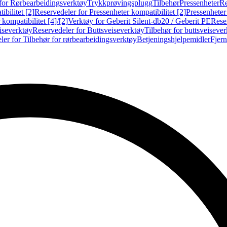
for Rørbearbeidingsverktøy
Trykkprøvingsplugg
Tilbehør
Pressenheter
Re
ibilitet [2]
Reservedeler for Pressenheter kompatibilitet [2]
Pressenheter
kompatibilitet [4]/[2]
Verktøy for Geberit Silent-db20 / Geberit PE
Reser
iseverktøy
Reservedeler for Buttsveiseverktøy
Tilbehør for buttsveiseve
ler for Tilbehør for rørbearbeidingsverktøy
Betjeningshjelpemidler
Fjern