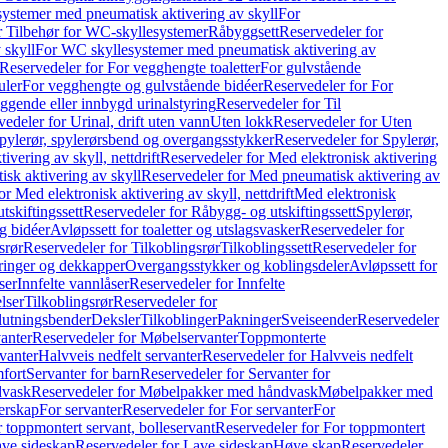
ystemer med pneumatisk aktivering av skyll
For
r Tilbehør for WC-skyllesystemer
Råbyggsett
Reservedeler for
 skyll
For WC skyllesystemer med pneumatisk aktivering av
Reservedeler for For vegghengte toaletter
For gulvstående
uler
For vegghengte og gulvstående bidéer
Reservedeler for For
iggende eller innbygd urinalstyring
Reservedeler for Til
edeler for Urinal, drift uten vann
Uten lokk
Reservedeler for Uten
pylerør, spylerørsbend og overgangsstykker
Reservedeler for Spylerør,
ivering av skyll, nettdrift
Reservedeler for Med elektronisk aktivering
sk aktivering av skyll
Reservedeler for Med pneumatisk aktivering av
r Med elektronisk aktivering av skyll, nettdrift
Med elektronisk
tskiftingssett
Reservedeler for Råbygg- og utskiftingssett
Spylerør,
og bidéer
Avløpssett for toaletter og utslagsvasker
Reservedeler for
srør
Reservedeler for Tilkoblingsrør
Tilkoblingssett
Reservedeler for
ringer og dekkapper
Overgangsstykker og koblingsdeler
Avløpssett for
ser
Innfelte vannlåser
Reservedeler for Innfelte
lser
Tilkoblingsrør
Reservedeler for
slutningsbender
Deksler
Tilkoblinger
Pakninger
Sveiseender
Reservedeler
anter
Reservedeler for Møbelservanter
Toppmonterte
vanter
Halvveis nedfelt servanter
Reservedeler for Halvveis nedfelt
fort
Servanter for barn
Reservedeler for Servanter for
dvask
Reservedeler for Møbelpakker med håndvask
Møbelpakker med
erskap
For servanter
Reservedeler for For servanter
For
 toppmontert servant, bolleservant
Reservedeler for For toppmontert
ve sideskap
Reservedeler for Lave sideskap
Høye skap
Reservedeler