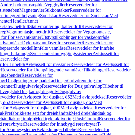
r Andre baderomsmøbler
Vegghyller
Reservedeler for
t støtteben
Magnettavler
Stikkontakter
Reservedeler for
n integrert belysning
Speilskap
Reservedeler for Speilskap
Med
menter
Hendler
Annet
tativ, nettdrift
Stativmontering, batteridrift
Reservedeler for
grep
Veggmontasje, nettdrift
Reservedeler for Veggmontasje,
 for For servantkraner
Utstyrstilkoblinger for vaskeområde,
ndvannlåser
Dykkrørvannlåser for servanter
Reservedeler for
ssbeparende modell
Innfelte vannlåser
Reservedeler for Innfelte
linger
Pakninger
Sveiseender
Innbyggingssisterner
Avløpssett for
eservedeler for
r for Tilbehør
Avløpssett for maskiner
Reservedeler for Avløpssett for
r
Reservedeler for Utenpåliggende vannlåser
Tilkoblinger
Reservedeler
tningsbender
Reservedeler for
hør
Dusjløsninger og badekar
Dusjer
Gulvdrenering for
ukrenner
Dusjgulvavløp
Reservedeler for Dusjgulvavløp
Tilbehør til
il veggsluk
Dusjkar og dusjgulv
Dusjgulv av
rvedeler for Avløpsett for dusjkar, d52
Med avløpsdeksel
Reservedeler
r, d62
Reservedeler for Avløpssett for dusjkar, d62
Med
 for Avløpssett for dusjkar, d90
Med avløpsdeksel
Reservedeler for
tak
Prefabrikkerte sett for dreiehåndtak
Med dreiehåndtak og
iehåndtak og innløp
Med trykkaktivering PushControl
Reservedeler for
 røravbryter
Reservedeler for Innebygd røravbryter
T-
 for Skinnesystemer
Bekledninger
Tilbehør
Reservedeler for
 for servanter
Reservedeler for Elementer for servanter
Bidé-