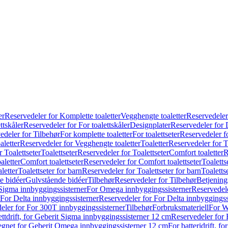
er
Reservedeler for Komplette toaletter
Vegghengte toaletter
Reservedeler
ttskåler
Reservedeler for For toalettskåler
Designplater
Reservedeler for 
edeler for Tilbehør
For komplette toaletter
For toalettseter
Reservedeler fo
aletter
Reservedeler for Vegghengte toaletter
Toaletter
Reservedeler for T
 Toalettseter
Toalettseter
Reservedeler for Toalettseter
Comfort toaletter
R
aletter
Comfort toalettseter
Reservedeler for Comfort toalettseter
Toaletts
letter
Toalettseter for barn
Reservedeler for Toalettseter for barn
Toaletts
e bidéer
Gulvstående bidéer
Tilbehør
Reservedeler for Tilbehør
Betjening
Sigma innbyggingssisterner
For Omega innbyggingssisterner
Reservedel
For Delta innbyggingssisterner
Reservedeler for For Delta innbyggingss
eler for For 300T innbyggingssisterner
Tilbehør
Forbruksmateriell
For W
ettdrift, for Geberit Sigma innbyggingssisterner 12 cm
Reservedeler for 
 egnet for Geberit Omega innbyggingssisterner 12 cm
For batteridrift, 