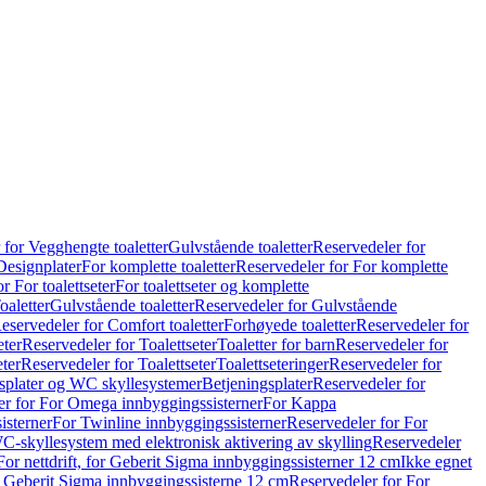
 for Vegghengte toaletter
Gulvstående toaletter
Reservedeler for
Designplater
For komplette toaletter
Reservedeler for For komplette
r For toalettseter
For toalettseter og komplette
oaletter
Gulvstående toaletter
Reservedeler for Gulvstående
eservedeler for Comfort toaletter
Forhøyede toaletter
Reservedeler for
eter
Reservedeler for Toalettseter
Toaletter for barn
Reservedeler for
eter
Reservedeler for Toalettseter
Toalettseteringer
Reservedeler for
splater og WC skyllesystemer
Betjeningsplater
Reservedeler for
er for For Omega innbyggingssisterner
For Kappa
isterner
For Twinline innbyggingssisterner
Reservedeler for For
C-skyllesystem med elektronisk aktivering av skylling
Reservedeler
For nettdrift, for Geberit Sigma innbyggingssisterner 12 cm
Ikke egnet
for Geberit Sigma innbyggingssisterne 12 cm
Reservedeler for For