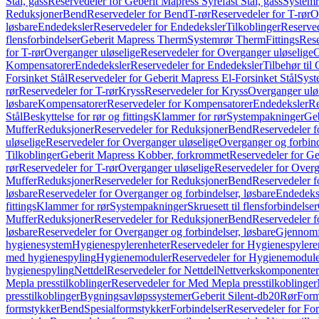
Stål, gass
Reservedeler for Geberit Mapress Syrefast Stål, gass
Systemr
Reduksjoner
Bend
Reservedeler for Bend
T-rør
Reservedeler for T-rør
O
løsbare
Endedeksler
Reservedeler for Endedeksler
Tilkoblinger
Reserved
flensforbindelser
Geberit Mapress Therm
Systemrør Therm
Fittings
Rese
for T-rør
Overganger uløselige
Reservedeler for Overganger uløselige
O
Kompensatorer
Endedeksler
Reservedeler for Endedeksler
Tilbehør til
Forsinket Stål
Reservedeler for Geberit Mapress El-Forsinket Stål
Syst
rør
Reservedeler for T-rør
Kryss
Reservedeler for Kryss
Overganger ulø
løsbare
Kompensatorer
Reservedeler for Kompensatorer
Endedeksler
Re
Stål
Beskyttelse for rør og fittings
Klammer for rør
Systempakninger
Ge
Muffer
Reduksjoner
Reservedeler for Reduksjoner
Bend
Reservedeler 
uløselige
Reservedeler for Overganger uløselige
Overganger og forbind
Tilkoblinger
Geberit Mapress Kobber, forkrommet
Reservedeler for G
rør
Reservedeler for T-rør
Overganger uløselige
Reservedeler for Overg
Muffer
Reduksjoner
Reservedeler for Reduksjoner
Bend
Reservedeler 
løsbare
Reservedeler for Overganger og forbindelser, løsbare
Endedeks
fittings
Klammer for rør
Systempakninger
Skruesett til flensforbindelser
Muffer
Reduksjoner
Reservedeler for Reduksjoner
Bend
Reservedeler 
løsbare
Reservedeler for Overganger og forbindelser, løsbare
Gjennomf
hygienesystem
Hygienespylerenheter
Reservedeler for Hygienespylere
med hygienespyling
Hygienemoduler
Reservedeler for Hygienemodul
hygienespyling
Nettdel
Reservedeler for Nettdel
Nettverkskomponenter
Mepla presstilkoblinger
Reservedeler for Med Mepla presstilkoblinger
presstilkoblinger
Bygningsavløpssystemer
Geberit Silent-db20
Rør
Form
formstykker
Bend
Spesialformstykker
Forbindelser
Reservedeler for For