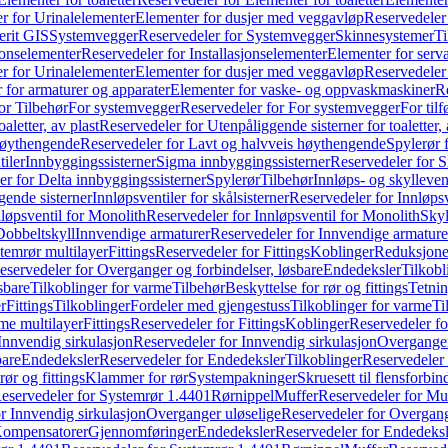
r for Urinalelementer
Elementer for dusjer med veggavløp
Reservedeler
rit GIS
Systemvegger
Reservedeler for Systemvegger
Skinnesystemer
Ti
jonselementer
Reservedeler for Installasjonselementer
Elementer for serv
r for Urinalelementer
Elementer for dusjer med veggavløp
Reservedeler
 for armaturer og apparater
Elementer for vaske- og oppvaskmaskiner
R
or Tilbehør
For systemvegger
Reservedeler for For systemvegger
For til
aletter, av plast
Reservedeler for Utenpåliggende sisterner for toaletter, 
høythengende
Reservedeler for Lavt og halvveis høythengende
Spylerør 
tiler
Innbyggingssisterner
Sigma innbyggingssisterner
Reservedeler for 
er for Delta innbyggingssisterner
Spylerør
Tilbehør
Innløps- og skylleven
gende sisterner
Innløpsventiler for skålsisterner
Reservedeler for Innløpsve
løpsventil for Monolith
Reservedeler for Innløpsventil for Monolith
Skyl
Dobbeltskyll
Innvendige armaturer
Reservedeler for Innvendige armature
temrør multilayer
Fittings
Reservedeler for Fittings
Koblinger
Reduksjone
eservedeler for Overganger og forbindelser, løsbare
Endedeksler
Tilkobl
sbare
Tilkoblinger for varme
Tilbehør
Beskyttelse for rør og fittings
Tetnin
r
Fittings
Tilkoblinger
Fordeler med gjengestuss
Tilkoblinger for varme
Ti
me multilayer
Fittings
Reservedeler for Fittings
Koblinger
Reservedeler f
Innvendig sirkulasjon
Reservedeler for Innvendig sirkulasjon
Overganger
bare
Endedeksler
Reservedeler for Endedeksler
Tilkoblinger
Reservedeler 
rør og fittings
Klammer for rør
Systempakninger
Skruesett til flensforbin
eservedeler for Systemrør 1.4401
Rørnippel
Muffer
Reservedeler for Mu
r Innvendig sirkulasjon
Overganger uløselige
Reservedeler for Overgang
Kompensatorer
Gjennomføringer
Endedeksler
Reservedeler for Endedeksl