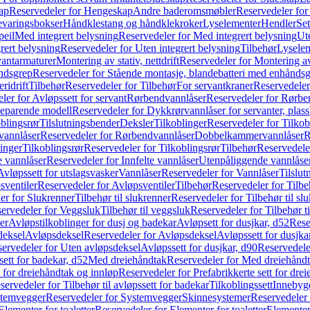
ap
Reservedeler for Hengeskap
Andre baderomsmøbler
Reservedeler fo
evaringsbokser
Håndklestang og håndklekroker
Lyselementer
Hendler
Set
peil
Med integrert belysning
Reservedeler for Med integrert belysning
Ute
rert belysning
Reservedeler for Uten integrert belysning
Tilbehør
Lysele
vantarmaturer
Montering av stativ, nettdrift
Reservedeler for Montering av s
åndsgrep
Reservedeler for Stående montasje, blandebatteri med enhånds
ridrift
Tilbehør
Reservedeler for Tilbehør
For servantkraner
Reservedeler
ler for Avløpssett for servant
Rørbendvannlåser
Reservedeler for Rørbe
beparende modell
Reservedeler for Dykkrørvannlåser for servanter, pla
blingsrør
Tilslutningsbender
Deksler
Tilkoblinger
Reservedeler for Tilkob
vannlåser
Reservedeler for Rørbendvannlåser
Dobbelkammervannlåser
R
linger
Tilkoblingsrør
Reservedeler for Tilkoblingsrør
Tilbehør
Reservedele
e vannlåser
Reservedeler for Innfelte vannlåser
Utenpåliggende vannlåse
Avløpssett for utslagsvasker
Vannlåser
Reservedeler for Vannlåser
Tilslu
sventiler
Reservedeler for Avløpsventiler
Tilbehør
Reservedeler for Tilbe
er for Slukrenner
Tilbehør til slukrenner
Reservedeler for Tilbehør til sl
ervedeler for Veggsluk
Tilbehør til veggsluk
Reservedeler for Tilbehør t
er
Avløpstilkoblinger for dusj og badekar
Avløpsett for dusjkar, d52
Rese
deksel
Avløpsdeksel
Reservedeler for Avløpsdeksel
Avløpssett for dusjka
ervedeler for Uten avløpsdeksel
Avløpssett for dusjkar, d90
Reservedeler
ett for badekar, d52
Med dreiehåndtak
Reservedeler for Med dreiehånd
t for dreiehåndtak og innløp
Reservedeler for Prefabrikkerte sett for dre
servedeler for Tilbehør til avløpssett for badekar
Tilkoblingssett
Innebygd
temvegger
Reservedeler for Systemvegger
Skinnesystemer
Reservedeler
Elementer for toaletter
Reservedeler for Elementer for toaletter
Elementer