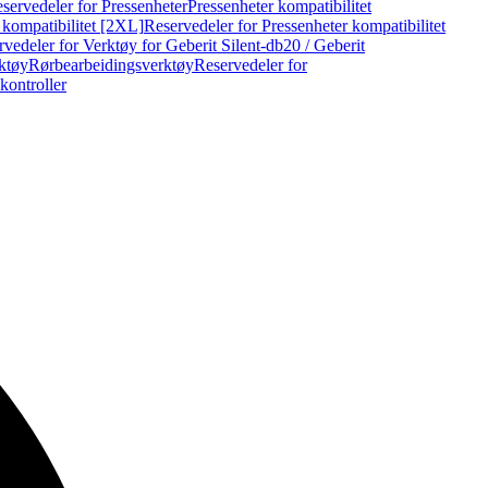
servedeler for Pressenheter
Pressenheter kompatibilitet
 kompatibilitet [2XL]
Reservedeler for Pressenheter kompatibilitet
vedeler for Verktøy for Geberit Silent-db20 / Geberit
rktøy
Rørbearbeidingsverktøy
Reservedeler for
kontroller