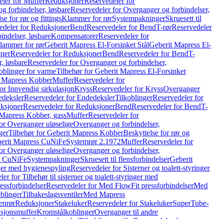
ler for Muffer
Reduksjoner
Reservedeler for
g forbindelser, løsbare
Reservedeler for Overganger og forbindelser,
se for rør og fittings
Klammer for rør
Systempakninger
Skruesett til
edeler for Reduksjoner
Bend
Reservedeler for Bend
T-rør
Reservedeler
indelser, løsbare
Kompensatorer
Reservedeler for
lammer for rør
Geberit Mapress El-Forsinket Stål
Geberit Mapress El-
ner
Reservedeler for Reduksjoner
Bend
Reservedeler for Bend
T-
, løsbare
Reservedeler for Overganger og forbindelser,
oblinger for varme
Tilbehør for Geberit Mapress El-Forsinket
t Mapress Kobber
Muffer
Reservedeler for
or Innvendig sirkulasjon
Kryss
Reservedeler for Kryss
Overganger
deksler
Reservedeler for Endedeksler
Tilkoblinger
Reservedeler for
ksjoner
Reservedeler for Reduksjoner
Bend
Reservedeler for Bend
T-
 Mapress Kobber, gass
Muffer
Reservedeler for
or Overganger uløselige
Overganger og forbindelser,
ger
Tilbehør for Geberit Mapress Kobber
Beskyttelse for rør og
berit Mapress CuNiFe
Systemrør 2.1972
Muffer
Reservedeler for
or Overganger uløselige
Overganger og forbindelser,
ss CuNiFe
Systempakninger
Skruesett til flensforbindelser
Geberit
nger med hygienespyling
Reservedeler for Sisterner og toalett-styringer
er for Tilbehør til sisterner og toalett-styringer med
essforbindelser
Reservedeler for Med FlowFit pressforbindelser
Med
blinger
Tilbakeslagsventiler
Med Mapress
enrør
Reduksjoner
Stakeluker
Reservedeler for Stakeluker
SuperTube-
nsjonsmuffer
Kromstålkoblinger
Overganger til andre