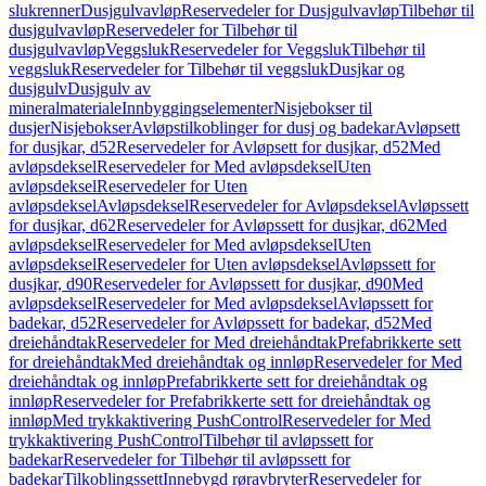
slukrenner
Dusjgulvavløp
Reservedeler for Dusjgulvavløp
Tilbehør til
dusjgulvavløp
Reservedeler for Tilbehør til
dusjgulvavløp
Veggsluk
Reservedeler for Veggsluk
Tilbehør til
veggsluk
Reservedeler for Tilbehør til veggsluk
Dusjkar og
dusjgulv
Dusjgulv av
mineralmateriale
Innbyggingselementer
Nisjebokser til
dusjer
Nisjebokser
Avløpstilkoblinger for dusj og badekar
Avløpsett
for dusjkar, d52
Reservedeler for Avløpsett for dusjkar, d52
Med
avløpsdeksel
Reservedeler for Med avløpsdeksel
Uten
avløpsdeksel
Reservedeler for Uten
avløpsdeksel
Avløpsdeksel
Reservedeler for Avløpsdeksel
Avløpssett
for dusjkar, d62
Reservedeler for Avløpssett for dusjkar, d62
Med
avløpsdeksel
Reservedeler for Med avløpsdeksel
Uten
avløpsdeksel
Reservedeler for Uten avløpsdeksel
Avløpssett for
dusjkar, d90
Reservedeler for Avløpssett for dusjkar, d90
Med
avløpsdeksel
Reservedeler for Med avløpsdeksel
Avløpssett for
badekar, d52
Reservedeler for Avløpssett for badekar, d52
Med
dreiehåndtak
Reservedeler for Med dreiehåndtak
Prefabrikkerte sett
for dreiehåndtak
Med dreiehåndtak og innløp
Reservedeler for Med
dreiehåndtak og innløp
Prefabrikkerte sett for dreiehåndtak og
innløp
Reservedeler for Prefabrikkerte sett for dreiehåndtak og
innløp
Med trykkaktivering PushControl
Reservedeler for Med
trykkaktivering PushControl
Tilbehør til avløpssett for
badekar
Reservedeler for Tilbehør til avløpssett for
badekar
Tilkoblingssett
Innebygd røravbryter
Reservedeler for