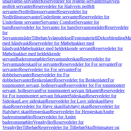
små
Hjørne-servanter
Reservedeler for Hjørne-servanter
Halvveis
nedfelt servanter
Reservedeler for Halvveis nedfelt
servanter
Nedfellingsservanter
Reservedeler for
Nedfellingsservanter
Underlimte servanter
Reservedeler for
Underlimte servanter
Servanter Comfort
Servanter for
barn
Reservedeler for Servanter for barn
Servantområder
Reservedeler
for
Servantområder
Tilbehør
Avløpsdeksel
Festemateriell
Dekorblending
Mø
med håndvask
Reservedeler for Møbelpakker med
håndvask
Møbelpakker med heldekkende servant
Reservedeler for
Møbelpakker med heldekkende
servant
Baderomsmøbler
Servantunderskap
Reservedeler for
Servantunderskap
For servanter
Reservedeler for For servanter
For
servanter
Reservedeler for For servanter
For
dobbelservanter
Reservedeler for For
dobbelservanter
Benkeplater
Reservedeler for Benkeplater
For
toppmontert servant, bolleservant
Reservedeler for For toppmontert
servant, bolleservant
For toppmontert servant firkantet
Reservedeler
for For toppmontert servant firkantet
Sideskap
Reservedeler for
Sideskap
Lave sideskap
Reservedeler for Lave sideskap
Høye
skap
Reservedeler for Høye skap
Halvhøyt skap
Reservedeler for
Halvhøyt skap
Hengeskap
Reservedeler for Hengeskap
Andre
baderomsmøbler
Reservedeler for Andre
baderomsmøbler
Vegghyller
Reservedeler for
Vegghyller
Tilbehør
Reservedeler for Tilbehør
Skuffeinnsatser og