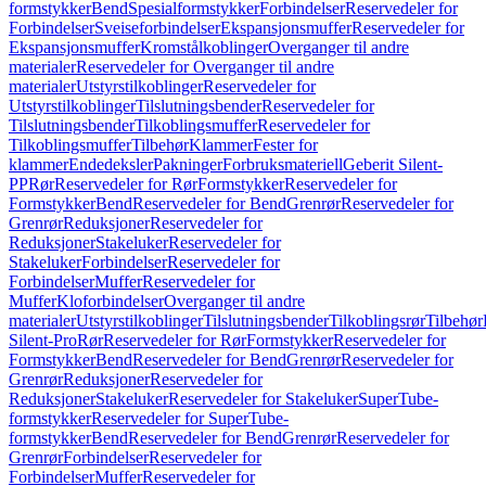
formstykker
Bend
Spesialformstykker
Forbindelser
Reservedeler for
Forbindelser
Sveiseforbindelser
Ekspansjonsmuffer
Reservedeler for
Ekspansjonsmuffer
Kromstålkoblinger
Overganger til andre
materialer
Reservedeler for Overganger til andre
materialer
Utstyrstilkoblinger
Reservedeler for
Utstyrstilkoblinger
Tilslutningsbender
Reservedeler for
Tilslutningsbender
Tilkoblingsmuffer
Reservedeler for
Tilkoblingsmuffer
Tilbehør
Klammer
Fester for
klammer
Endedeksler
Pakninger
Forbruksmateriell
Geberit Silent-
PP
Rør
Reservedeler for Rør
Formstykker
Reservedeler for
Formstykker
Bend
Reservedeler for Bend
Grenrør
Reservedeler for
Grenrør
Reduksjoner
Reservedeler for
Reduksjoner
Stakeluker
Reservedeler for
Stakeluker
Forbindelser
Reservedeler for
Forbindelser
Muffer
Reservedeler for
Muffer
Kloforbindelser
Overganger til andre
materialer
Utstyrstilkoblinger
Tilslutningsbender
Tilkoblingsrør
Tilbehør
Silent-Pro
Rør
Reservedeler for Rør
Formstykker
Reservedeler for
Formstykker
Bend
Reservedeler for Bend
Grenrør
Reservedeler for
Grenrør
Reduksjoner
Reservedeler for
Reduksjoner
Stakeluker
Reservedeler for Stakeluker
SuperTube-
formstykker
Reservedeler for SuperTube-
formstykker
Bend
Reservedeler for Bend
Grenrør
Reservedeler for
Grenrør
Forbindelser
Reservedeler for
Forbindelser
Muffer
Reservedeler for