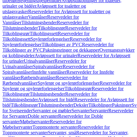
tilbehør
Betjeningshjelpemidler
Avløpstilkoblinger for toaletter,
urinaler og bidéer
Avløpssett for toaletter og
utslagsvasker
Reservedeler for Avløpssett for toaletter og
utslagsvasker
Vannlåser
Reservedeler for
Vannlåser
Tilslutningsbender
Reservedeler for
Tilslutningsbender
Tilkoblingsrør
Reservedeler for
Tilkoblingsrør
Tilkoblingssett
Reservedeler for
Tilkoblingssett
Spylerørforlengelser
Reservedeler for
Spylerørforlengelser
Tilkoblinger av PVC
Reservedeler for
Tilkoblinger av PVC
Pakningsringer og dekkapper
Overgangsstykker
og koblingsdeler
Avløpssett for urinaler
Reservedeler for Avløpssett
for urinaler
Urinalvannlåser
Reservedeler for
Urinalvannlåser
Spiralvannlåser
Reservedeler for
Spiralvannlåser
Innfelte vannlåser
Reservedeler for Innfelte
vannlåser
Rørbendvannlåser
Reservedeler for
Rørbendvannlåser
Spylerør og spylerørforlengelser
Reservedeler for
Spylerør og spylerørforlengelser
Tilkoblingsrør
Reservedeler for
Tilkoblingsrør
Tilslutningsbender
Reservedeler for
Tilslutningsbender
Avløpssett for bidé
Reservedeler for Avløpssett for
bidé
Tilkoblingsrør
Tilslutningsbender
Deksler
Tilkoblinger
Pakninger
Sv
for Sveiseender
Servanter og møbler
Servanter
Servanter
Reservedeler
for Servanter
Doble servanter
Reservedeler for Doble
servanter
Møbelservanter
Reservedeler for
Møbelservanter
Toppmonterte servanter
Reservedeler for
Toppmonterte servanter
Servanter, små
Reservedeler for Servanter,