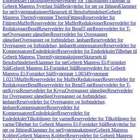
Endedeksler
Tilkoblinger
Reservedeler for Tilkoblinger
Tilbehør til
Geberit Mapress Syrefast Stål
Beskyttelse for rør og fittings
Klammer
for rør
Systempakninger
Skruesett til flensforbindelser
Geberit
Mapress Therm
Systemrør Therm
Fittings
Reservedeler for
Fittings
Muffer
Reservedeler for Muffer
Reduksjoner
Reservedeler for
Reduksjoner
Bend
Reservedeler for Bend
T-rør
Reservedeler for T-
rør
Overganger uløselige
Reservedeler for Overganger
uløselige
Overganger og forbindelser, løsbare
Reservedeler for
Overganger og forbindelser, løsbare
Kompensatorer
Reservedeler for
Kompensatorer
Endedeksler
Reservedeler for Endedeksler
Tilbehør til
Geberit Mapress Therm
Systempakninger
Skruesett til
flensforbindelser
Klammer for rør
Geberit Mapress El-Forsinket
Stål
Geberit Mapress El-Forsinket Stål
Reservedeler for Geberit
Mapress El-Forsinket Stål
Systemrør 1.0034
Systemrør
1.0215
Muffer
Reservedeler for Muffer
Reduksjoner
Reservedeler for
Reduksjoner
Bend
Reservedeler for Bend
T-rør
Reservedeler for T-
rør
Kryss
Reservedeler for Kryss
Overganger uløselige
Reservedeler
for Overganger uløselige
Overganger og forbindelser,
løsbare
Reservedeler for Overganger og forbindelser,
løsbare
Kompensatorer
Reservedeler for
Kompensatorer
Endedeksler
Reservedeler for
Endedeksler
Tilkoblinger for varme
Reservedeler for Tilkoblinger for
varme
Tilbehør for Geberit Mapress El-Forsinket Stål
Beskyttelse for
rør og fittings
Klammer for rør
Systempakninger
Geberit Mapress
Kobber
Geberit Mapress Kobber
Reservedeler for Geberit Mapress