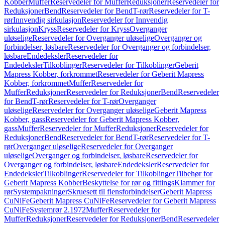
Kobber
Muffer
Reservedeler for Muffer
Reduksjoner
Reservedeler for
Reduksjoner
Bend
Reservedeler for Bend
T-rør
Reservedeler for T-
rør
Innvendig sirkulasjon
Reservedeler for Innvendig
sirkulasjon
Kryss
Reservedeler for Kryss
Overganger
uløselige
Reservedeler for Overganger uløselige
Overganger og
forbindelser, løsbare
Reservedeler for Overganger og forbindelser,
løsbare
Endedeksler
Reservedeler for
Endedeksler
Tilkoblinger
Reservedeler for Tilkoblinger
Geberit
Mapress Kobber, forkrommet
Reservedeler for Geberit Mapress
Kobber, forkrommet
Muffer
Reservedeler for
Muffer
Reduksjoner
Reservedeler for Reduksjoner
Bend
Reservedeler
for Bend
T-rør
Reservedeler for T-rør
Overganger
uløselige
Reservedeler for Overganger uløselige
Geberit Mapress
Kobber, gass
Reservedeler for Geberit Mapress Kobber,
gass
Muffer
Reservedeler for Muffer
Reduksjoner
Reservedeler for
Reduksjoner
Bend
Reservedeler for Bend
T-rør
Reservedeler for T-
rør
Overganger uløselige
Reservedeler for Overganger
uløselige
Overganger og forbindelser, løsbare
Reservedeler for
Overganger og forbindelser, løsbare
Endedeksler
Reservedeler for
Endedeksler
Tilkoblinger
Reservedeler for Tilkoblinger
Tilbehør for
Geberit Mapress Kobber
Beskyttelse for rør og fittings
Klammer for
rør
Systempakninger
Skruesett til flensforbindelser
Geberit Mapress
CuNiFe
Geberit Mapress CuNiFe
Reservedeler for Geberit Mapress
CuNiFe
Systemrør 2.1972
Muffer
Reservedeler for
Muffer
Reduksjoner
Reservedeler for Reduksjoner
Bend
Reservedeler