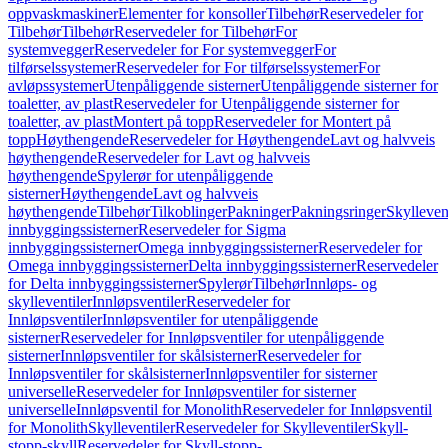
oppvaskmaskiner
Elementer for konsoller
Tilbehør
Reservedeler for
Tilbehør
Tilbehør
Reservedeler for Tilbehør
For
systemvegger
Reservedeler for For systemvegger
For
tilførselssystemer
Reservedeler for For tilførselssystemer
For
avløpssystemer
Utenpåliggende sisterner
Utenpåliggende sisterner for
toaletter, av plast
Reservedeler for Utenpåliggende sisterner for
toaletter, av plast
Montert på topp
Reservedeler for Montert på
topp
Høythengende
Reservedeler for Høythengende
Lavt og halvveis
høythengende
Reservedeler for Lavt og halvveis
høythengende
Spylerør for utenpåliggende
sisterner
Høythengende
Lavt og halvveis
høythengende
Tilbehør
Tilkoblinger
Pakninger
Pakningsringer
Skylleven
innbyggingssisterner
Reservedeler for Sigma
innbyggingssisterner
Omega innbyggingssisterner
Reservedeler for
Omega innbyggingssisterner
Delta innbyggingssisterner
Reservedeler
for Delta innbyggingssisterner
Spylerør
Tilbehør
Innløps- og
skylleventiler
Innløpsventiler
Reservedeler for
Innløpsventiler
Innløpsventiler for utenpåliggende
sisterner
Reservedeler for Innløpsventiler for utenpåliggende
sisterner
Innløpsventiler for skålsisterner
Reservedeler for
Innløpsventiler for skålsisterner
Innløpsventiler for sisterner
universelle
Reservedeler for Innløpsventiler for sisterner
universelle
Innløpsventil for Monolith
Reservedeler for Innløpsventil
for Monolith
Skylleventiler
Reservedeler for Skylleventiler
Skyll-
stopp-skyll
Reservedeler for Skyll-stopp-