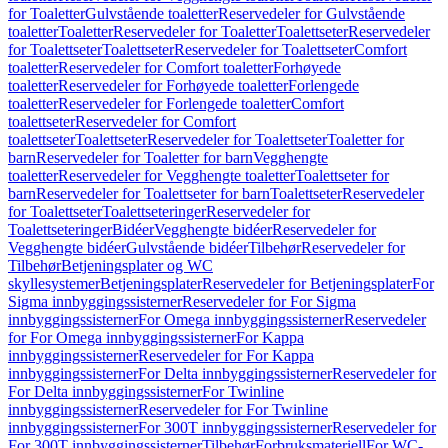
for Toaletter
Gulvstående toaletter
Reservedeler for Gulvstående
toaletter
Toaletter
Reservedeler for Toaletter
Toalettseter
Reservedeler
for Toalettseter
Toalettseter
Reservedeler for Toalettseter
Comfort
toaletter
Reservedeler for Comfort toaletter
Forhøyede
toaletter
Reservedeler for Forhøyede toaletter
Forlengede
toaletter
Reservedeler for Forlengede toaletter
Comfort
toalettseter
Reservedeler for Comfort
toalettseter
Toalettseter
Reservedeler for Toalettseter
Toaletter for
barn
Reservedeler for Toaletter for barn
Vegghengte
toaletter
Reservedeler for Vegghengte toaletter
Toalettseter for
barn
Reservedeler for Toalettseter for barn
Toalettseter
Reservedeler
for Toalettseter
Toalettseteringer
Reservedeler for
Toalettseteringer
Bidéer
Vegghengte bidéer
Reservedeler for
Vegghengte bidéer
Gulvstående bidéer
Tilbehør
Reservedeler for
Tilbehør
Betjeningsplater og WC
skyllesystemer
Betjeningsplater
Reservedeler for Betjeningsplater
For
Sigma innbyggingssisterner
Reservedeler for For Sigma
innbyggingssisterner
For Omega innbyggingssisterner
Reservedeler
for For Omega innbyggingssisterner
For Kappa
innbyggingssisterner
Reservedeler for For Kappa
innbyggingssisterner
For Delta innbyggingssisterner
Reservedeler for
For Delta innbyggingssisterner
For Twinline
innbyggingssisterner
Reservedeler for For Twinline
innbyggingssisterner
For 300T innbyggingssisterner
Reservedeler for
For 300T innbyggingssisterner
Tilbehør
Forbruksmateriell
For WC-