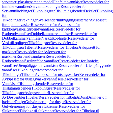
servanter, plassbeparende modell
Innfelte vannlåser
Reservedeler for
Innfelte vannlåser
Servanttilkoblinger
Reservedeler for
Servanttilkoblinger
Tilkoblingsrør
Tilslutningsbender
Deksler
Tilkobling
for
Tilkoblinger
Pakninger
Sveiseender
Innbyggingssisterner
Avløpssett
for kjøkkenvasker
Reservedeler for Avløpssett for
kjøkkenvasker
Rørbendvannlåser
Reservedeler for
Rørbendvannlåser
Dobbelkammervannlåser
Reservedeler for
Dobbelkammervannlåser
Vasktilkoplinger
Reservedeler for
Vasktilkoplinger
Tilkoblingsrør
Reservedeler for
Tilkoblingsrør
Tilbehør
Reservedeler for Tilbehør
Avløpssett for
maskiner
Reservedeler for Avløpssett for
maskiner
Rørbendvannlåser
Reservedeler for
Rørbendvannlåser
Innfelte vannlåser
Reservedeler for Innfelte
vannlåser
Utenpåliggende vannlåser
Reservedeler for Utenpåliggende
vannlåser
Tilkoblinger
Reservedeler for
Tilkoblinger
Tilbehør
Avløpssett for utslagsvasker
Reservedeler for
Avløpssett for utslagsvasker
Vannlåser
Reservedeler for
Vannlåser
Tilslutningsbender
Reservedeler for
Tilslutningsbender
Tilkoblingsrør
Reservedeler for
Tilkoblingsrør
Avløpsventiler
Reservedeler for
Avløpsventiler
Tilbehør
Reservedeler for Tilbehør
Dusjløsninger og
badekar
Dusjer
Gulvdrenering for dusjer
Reservedeler for
Gulvdrenering for dusjer
Slukrenner
Reservedeler for
Slukrenner
Tilbehør til slukrenner
Reservedeler for Tilbehør til