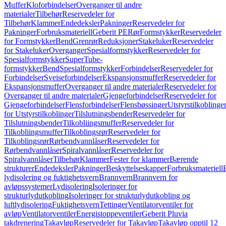
Muffer
Kloforbindelser
Overganger til andre
materialer
Tilbehør
Reservedeler for
Tilbehør
Klammer
Endedeksler
Pakninger
Reservedeler for
Pakninger
Forbruksmateriell
Geberit PE
Rør
Formstykker
Reservedeler
for Formstykker
Bend
Grenrør
Reduksjoner
Stakeluker
Reservedeler
for Stakeluker
Overganger
Spesialformstykker
Reservedeler for
Spesialformstykker
SuperTube-
formstykker
Bend
Spesialformstykker
Forbindelser
Reservedeler for
Forbindelser
Sveiseforbindelser
Ekspansjonsmuffer
Reservedeler for
Ekspansjonsmuffer
Overganger til andre materialer
Reservedeler for
Overganger til andre materialer
Gjengeforbindelser
Reservedeler for
Gjengeforbindelser
Flensforbindelser
Flensbøssinger
Utstyrstilkoblinge
for Utstyrstilkoblinger
Tilslutningsbender
Reservedeler for
Tilslutningsbender
Tilkobliingsmuffer
Reservedeler for
Tilkobliingsmuffer
Tilkoblingsrør
Reservedeler for
Tilkoblingsrør
Rørbendvannlåser
Reservedeler for
Rørbendvannlåser
Spiralvannlåser
Reservedeler for
Spiralvannlåser
Tilbehør
Klammer
Fester for klammer
Bærende
strukturer
Endedeksler
Pakninger
Beskyttelseskapper
Forbruksmateriell
lydisolering og fuktighetsvern
Brannvern
Brannvern for
avløpssystemer
Lydisolering
Isoleringer for
strukturlydutkobling
Isoleringer for strukturlydutkobling og
luftlydisolering
Fuktighetsvern
Tettinger
Ventilatorventiler for
avløp
Ventilatorventiler
Energistoppeventiler
Geberit Pluvia
takdrenering
Takavløp
Reservedeler for Takavløp
Takavløp opptil 12