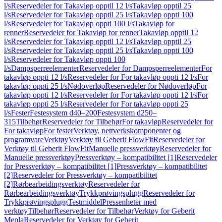
l/s
Reservedeler for Takavløp opptil 12 l/s
Takavløp opptil 25
l/s
Reservedeler for Takavløp opptil 25 l/s
Takavløp oppti 100
l/s
Reservedeler for Takavløp oppti 100 l/s
Takavløp for
renner
Reservedeler for Takavløp for renner
Takavløp opptil 12
l/s
Reservedeler for Takavløp opptil 12 l/s
Takavløp opptil 25
l/s
Reservedeler for Takavløp opptil 25 l/s
Takavløp oppti 100
l/s
Reservedeler for Takavløp oppti 100
l/s
Dampsperreelementer
Reservedeler for Dampsperreelementer
For
takavløp oppti 12 l/s
Reservedeler for For takavløp oppti 12 l/s
For
takavløp oppti 25 l/s
Nødoverløp
Reservedeler for Nødoverløp
For
takavløp oppti 12 l/s
Reservedeler for For takavløp oppti 12 l/s
For
takavløp oppti 25 l/s
Reservedeler for For takavløp oppti 25
l/s
Fester
Festesystem d40–200
Festesystem d250–
315
Tilbehør
Reservedeler for Tilbehør
For takavløp
Reservedeler for
For takavløp
For fester
Verktøy, nettverkskomponenter og
programvare
Verktøy
Verktøy til Geberit FlowFit
Reservedeler for
Verktøy til Geberit FlowFit
Manuelle pressverktøy
Reservedeler for
Manuelle pressverktøy
Pressverktøy – kompatibilitet [1]
Reservedeler
for Pressverktøy – kompatibilitet [1]
Pressverktøy – kompatibilitet
[2]
Reservedeler for Pressverktøy – kompatibilitet
[2]
Rørbearbeidingsverktøy
Reservedeler for
Rørbearbeidingsverktøy
Trykkprøvingsplugg
Reservedeler for
Trykkprøvingsplugg
Testmiddel
Pressenheter med
verktøy
Tilbehør
Reservedeler for Tilbehør
Verktøy for Geberit
Mepla
Reservedeler for Verktøy for Geberit