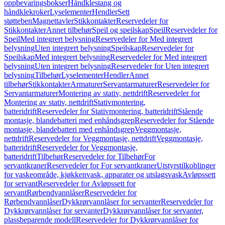
oppbevaringsbokser
Håndklestang og
håndklekroker
Lyselementer
Hendler
Sett
støtteben
Magnettavler
Stikkontakter
Reservedeler for
Stikkontakter
Annet tilbehør
Speil og speilskap
Speil
Reservedeler for
Speil
Med integrert belysning
Reservedeler for Med integrert
belysning
Uten integrert belysning
Speilskap
Reservedeler for
Speilskap
Med integrert belysning
Reservedeler for Med integrert
belysning
Uten integrert belysning
Reservedeler for Uten integrert
belysning
Tilbehør
Lyselementer
Hendler
Annet
tilbehør
Stikkontakter
Armaturer
Servantarmaturer
Reservedeler for
Servantarmaturer
Montering av stativ, nettdrift
Reservedeler for
Montering av stativ, nettdrift
Stativmontering,
batteridrift
Reservedeler for Stativmontering, batteridrift
Stående
montasje, blandebatteri med enhåndsgrep
Reservedeler for Stående
montasje, blandebatteri med enhåndsgrep
Veggmontasje,
nettdrift
Reservedeler for Veggmontasje, nettdrift
Veggmontasje,
batteridrift
Reservedeler for Veggmontasje,
batteridrift
Tilbehør
Reservedeler for Tilbehør
For
servantkraner
Reservedeler for For servantkraner
Utstyrstilkoblinger
for vaskeområde, kjøkkenvask, apparater og utslagsvask
Avløpssett
for servant
Reservedeler for Avløpssett for
servant
Rørbendvannlåser
Reservedeler for
Rørbendvannlåser
Dykkrørvannlåser for servanter
Reservedeler for
Dykkrørvannlåser for servanter
Dykkrørvannlåser for servanter,
plassbeparende modell
Reservedeler for Dykkrørvannlåser for