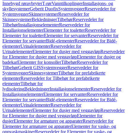
Innebygd røravbryter
T-rør
Vanntilkoplinger
Installasjons- og
skyllesystemer
Geberit Duofix
Systemvegger
Reservedeler for
Systemvegger
Skinnesystemer
Reservedeler for
Skinnesystemer
Bekledninger
Tilbehør
Reservedeler for
Tilbehør
Installasjonselementer
Reservedeler for
Installasjonselementer
Elementer for toaletter
Reservedeler for
Elementer for toaletter
Elementer for servanter
Reservedeler for
Elementer for servanter
Bidé-elementer
Reservedeler for Bidé-
elementer
Urinalelementer
Reservedeler for
Urinalelementer
Elementer for dusjer med veggavløp
Reservedeler
for Elementer for dusjer med veggavløp
Elementer for dusjer og
badekar
Elementer for konsoller
Tilbehør
Reservedeler for
Tilbehør
Geberit GIS
Systemvegger
Reservedeler for
Systemvegger
Skinnesystemer
Tilbehør for prefabrikerte
elementer
Reservedeler for Tilbehør for prefabrikerte
elementer
Tilbehør for
lydisolering
Bekledninger
Installasjonselementer
Reservedeler for
Installasjonselementer
Elementer for servanter
Reservedeler for
Elementer for servanter
Bidé-elementer
Reservedeler for Bidé-
elementer
Urinalelementer
Reservedeler for
Urinalelementer
Elementer for dusjer med veggavløp
Reservedeler
for Elementer for dusjer med veggavløp
Elementer for
dusjer
Elementer for armaturer og apparater
Reservedeler for
Elementer for armaturer og apparater
Elementer for vaske- og
oppvaskmaskiner
Reservedeler for Elementer for vaske- og