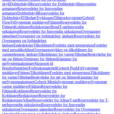
skyll
Dobbeltskyll
Reservedeler for Dobbeltskyll
Innvendige
armaturer
Reservedeler for Innvendige
armaturer
Dobbeltskyll
Reservedeler for
Dobbeltskyll
Tilbehør
Trykknapp
Tilførselssystemer
Geberit
FlowFit
Systemrør multilayer
Fittings
Reservedeler for
Fittings
Koblinger
Reduksjoner
Bend
T-rør
Innvendig
sirkulasjon
Reservedeler for Innvendig sirkulasjon
Overganger
uløselige
Overganger og forbindelser, løsbare
Reservedeler for
Overganger og forbindelser,
løsbare
Endedeksler
Tilkoblinger
Fordeler med gjengestuss
Fordeler
med presstilkobling
Overgangsstykker og tilkoblinger for
varmeelement, løsbare
Tilkoblinger for varme
Tilbehør
Beskyttelse for
rør og fittings
Tetninger for fittings
Klammer for
rør
Systempakninger
Skruesett til
flensforbindelser
Forbruksmateriell
Geberit PushFit
Systemrør
multilayer
Fittings
Tilkoblinger
Fordeler med gjengestuss
Tilkoblinger
for varme
Tilbehør
Beskyttelse for rør og fittings
Klammer for
rør
Systempakninger
Geberit Mepla
Systemrør multilayer
Systemrør
varme multilayer
Fittings
Reservedeler for
Fittings
Koblinger
Reservedeler for
Koblinger
Reduksjoner
Reservedeler for
Reduksjoner
Albue
Reservedeler for Albue
T-rør
Reservedeler for T-
rør
Innvendig sirkulasjon
Reservedeler for Innvendig
sirkulasjon
Overganger uløselige
Reservedeler for Overganger
uløselige
Overganger og forbindelser, løsbare
Reservedeler for