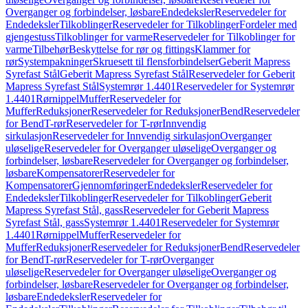
Overganger og forbindelser, løsbare
Endedeksler
Reservedeler for
Endedeksler
Tilkoblinger
Reservedeler for Tilkoblinger
Fordeler med
gjengestuss
Tilkoblinger for varme
Reservedeler for Tilkoblinger for
varme
Tilbehør
Beskyttelse for rør og fittings
Klammer for
rør
Systempakninger
Skruesett til flensforbindelser
Geberit Mapress
Syrefast Stål
Geberit Mapress Syrefast Stål
Reservedeler for Geberit
Mapress Syrefast Stål
Systemrør 1.4401
Reservedeler for Systemrør
1.4401
Rørnippel
Muffer
Reservedeler for
Muffer
Reduksjoner
Reservedeler for Reduksjoner
Bend
Reservedeler
for Bend
T-rør
Reservedeler for T-rør
Innvendig
sirkulasjon
Reservedeler for Innvendig sirkulasjon
Overganger
uløselige
Reservedeler for Overganger uløselige
Overganger og
forbindelser, løsbare
Reservedeler for Overganger og forbindelser,
løsbare
Kompensatorer
Reservedeler for
Kompensatorer
Gjennomføringer
Endedeksler
Reservedeler for
Endedeksler
Tilkoblinger
Reservedeler for Tilkoblinger
Geberit
Mapress Syrefast Stål, gass
Reservedeler for Geberit Mapress
Syrefast Stål, gass
Systemrør 1.4401
Reservedeler for Systemrør
1.4401
Rørnippel
Muffer
Reservedeler for
Muffer
Reduksjoner
Reservedeler for Reduksjoner
Bend
Reservedeler
for Bend
T-rør
Reservedeler for T-rør
Overganger
uløselige
Reservedeler for Overganger uløselige
Overganger og
forbindelser, løsbare
Reservedeler for Overganger og forbindelser,
løsbare
Endedeksler
Reservedeler for