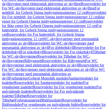
skyllesystem med elektronisk aktivering av skylling
Reservedeler for
For WC-skyllesystem med elektronisk aktivering av skylling
For
nettdrift, for Geberit Sigma innbyggingssisterner 12 cm
Reservedeler
for For nettdrift, for Geberit Sigma innbyggingssisterner 12 cm
Ikke
egnet for Geberit Omega innbyggingssisterner 12 cm
Reservedeler
for Ikke egnet for Geberit Omega innbyggingssisterner 12 cm
For
batteridrift, for Geberit Sigma innbyggingssisterne 12
cm
Reservedeler for For batteridrift, for Geberit Sigma
innbyggingssisterne 12 cm
WC-skyllesystemer med pneumatisk
aktivering av skyll
Reservedeler for WC-skyllesystemer med
pneumatisk aktivering av skyll
For dobbeltskyll
Reservedeler for For
dobbeltskyll
For enkeltskyll
Reservedeler for For enkeltskyll
Tilbehør
for WC-skyllesystemer
Reservedeler for Tilbehør for WC-
skyllesystemer
Råbyggsett
Reservedeler for Råbyggsett
For WC
skyllesystemer med elektronisk aktivering av skyll
Reservedeler for
For WC skyllesystemer med elektronisk aktivering av skyll
For WC
skyllesystemer med pneumatisk aktivering av
skyll
Forbindelser
Geberit Monolith moduler
Sanitærmoduler for
toaletter
Reservedeler for Sanitærmoduler for toaletter
For
vegghengte toaletter
Reservedeler for For vegghengte toaletter
For
gulvstående toaletter
Reservedeler for For gulvstående
toaletter
Tilbehør
Reservedeler for
Tilbehør
Forbruksmateriell
Bidémoduler
Reservedeler for
Bidémoduler
For vegghengte og gulvstående bidéer
Reservedeler for
For vegghengte og gulvstående bidéer
Urinaler
Urinaler, spyledrift,