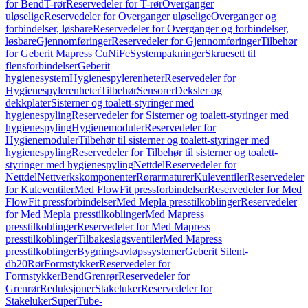
for Bend
T-rør
Reservedeler for T-rør
Overganger
uløselige
Reservedeler for Overganger uløselige
Overganger og
forbindelser, løsbare
Reservedeler for Overganger og forbindelser,
løsbare
Gjennomføringer
Reservedeler for Gjennomføringer
Tilbehør
for Geberit Mapress CuNiFe
Systempakninger
Skruesett til
flensforbindelser
Geberit
hygienesystem
Hygienespylerenheter
Reservedeler for
Hygienespylerenheter
Tilbehør
Sensorer
Deksler og
dekkplater
Sisterner og toalett-styringer med
hygienespyling
Reservedeler for Sisterner og toalett-styringer med
hygienespyling
Hygienemoduler
Reservedeler for
Hygienemoduler
Tilbehør til sisterner og toalett-styringer med
hygienespyling
Reservedeler for Tilbehør til sisterner og toalett-
styringer med hygienespyling
Nettdel
Reservedeler for
Nettdel
Nettverkskomponenter
Rørarmaturer
Kuleventiler
Reservedeler
for Kuleventiler
Med FlowFit pressforbindelser
Reservedeler for Med
FlowFit pressforbindelser
Med Mepla presstilkoblinger
Reservedeler
for Med Mepla presstilkoblinger
Med Mapress
presstilkoblinger
Reservedeler for Med Mapress
presstilkoblinger
Tilbakeslagsventiler
Med Mapress
presstilkoblinger
Bygningsavløpssystemer
Geberit Silent-
db20
Rør
Formstykker
Reservedeler for
Formstykker
Bend
Grenrør
Reservedeler for
Grenrør
Reduksjoner
Stakeluker
Reservedeler for
Stakeluker
SuperTube-