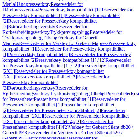
Mepla
Håndpressverktøy
Reservedeler for
Håndpressverktøy
Presseverktøy kompatibilitet [1]
Reservedeler for
Presseverktøy kompatibilitet [1]
Presseverktøy kompatibilitet
[2]
Reservedeler for Presseverktøy kompatibilitet
[2]
Rørbearbeidingsverktøy
Reservedeler for
Rørbearbeidingsverktøy
Trykkprøvingsplugg
Reservedeler for
Trykkprøvingsplugg
Tilbehør
Verktøy for Geberit
Mapress
Reservedeler for Verktøy for Geberit Mapress
Presseverktøy
kompatibilitet [1]
Reservedeler for Presseverktøy kompatibilitet
[1]
Presseverktøy kompatibilitet [2]
Reservedeler for Presseverktøy
kompatibilitet [2]
Pressverktøy-kompatibilitet [1] / [2]
Reservedeler
for Pressverktøy-kompatibilitet [1] / [2]
Presseverktøy kompatibilitet
[2XL]
Reservedeler for Presseverktøy kompatibilitet
[2XL]
Presseverktøy kompatibilitet [3]
Reservedeler for
Presseverktøy kompatibilitet
[3]
Rørbearbeidingsverktøy
Reservedeler for
Rørbearbeidingsverktøy
Trykkprøvingsplugg
Tilbehør
Pressenheter
Res
for Pressenheter
Pressenheter kompatibilitet [1]
Reservedeler for
Pressenheter kompatibilitet [1]
Pressenheter kompatibilitet
[2]
Reservedeler for Pressenheter kompatibilitet [2]
Pressenheter
kompatibilitet [2XL]
Reservedeler for Pressenheter kompatibilitet
[2XL]
Pressenheter kompatibilitet [4]/[2]
Reservedeler for
Pressenheter kompatibilitet [4]/[2]
Verktøy for Geberit Silent-db20 /
Geberit PE
Reservedeler for Verktøy for Geberit Silent-db20 /
Geberit PE
Elektrosveiseverktøy
Reservedeler for