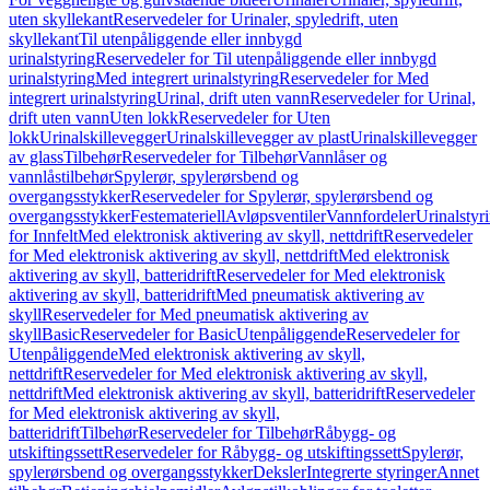
uten skyllekant
Reservedeler for Urinaler, spyledrift, uten
skyllekant
Til utenpåliggende eller innbygd
urinalstyring
Reservedeler for Til utenpåliggende eller innbygd
urinalstyring
Med integrert urinalstyring
Reservedeler for Med
integrert urinalstyring
Urinal, drift uten vann
Reservedeler for Urinal,
drift uten vann
Uten lokk
Reservedeler for Uten
lokk
Urinalskillevegger
Urinalskillevegger av plast
Urinalskillevegger
av glass
Tilbehør
Reservedeler for Tilbehør
Vannlåser og
vannlåstilbehør
Spylerør, spylerørsbend og
overgangsstykker
Reservedeler for Spylerør, spylerørsbend og
overgangsstykker
Festemateriell
Avløpsventiler
Vannfordeler
Urinalstyr
for Innfelt
Med elektronisk aktivering av skyll, nettdrift
Reservedeler
for Med elektronisk aktivering av skyll, nettdrift
Med elektronisk
aktivering av skyll, batteridrift
Reservedeler for Med elektronisk
aktivering av skyll, batteridrift
Med pneumatisk aktivering av
skyll
Reservedeler for Med pneumatisk aktivering av
skyll
Basic
Reservedeler for Basic
Utenpåliggende
Reservedeler for
Utenpåliggende
Med elektronisk aktivering av skyll,
nettdrift
Reservedeler for Med elektronisk aktivering av skyll,
nettdrift
Med elektronisk aktivering av skyll, batteridrift
Reservedeler
for Med elektronisk aktivering av skyll,
batteridrift
Tilbehør
Reservedeler for Tilbehør
Råbygg- og
utskiftingssett
Reservedeler for Råbygg- og utskiftingssett
Spylerør,
spylerørsbend og overgangsstykker
Deksler
Integrerte styringer
Annet