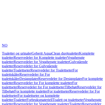
NO
Toaletter og urinaler
Geberit AquaClean dusjtoaletter
Komplette
toaletter
Reservedeler for Komplette toaletter
Vegghengte
toaletter
Reservedeler for Vegghengte toaletter
Gulvstående
toaletter
Reservedeler for Gulvstående
toaletter
Toalettseter
Reservedeler for Toalettseter
For
toalettskåler
Reservedeler for For
toalettskåler
Designplater
Reservedeler for Designplater
For komplette
toaletter
Reservedeler for For komplette toaletter
For
toalettseter
Reservedeler for For toalettseter
Tilbehør
Reservedeler for
Tilbehør
For komplette toaletter
For toalettseter
Reservedeler for For
toalettseter
For toalettseter og komplette
toaletter
Toaletter
Forbruksmateriell
Toalett og toalettseter
Vegghengte
toaletter
Reservedeler for Vegghengte toaletter
Toaletter
Reservedeler