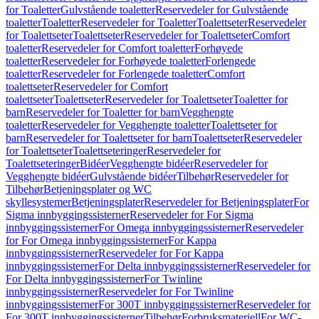
for Toaletter
Gulvstående toaletter
Reservedeler for Gulvstående
toaletter
Toaletter
Reservedeler for Toaletter
Toalettseter
Reservedeler
for Toalettseter
Toalettseter
Reservedeler for Toalettseter
Comfort
toaletter
Reservedeler for Comfort toaletter
Forhøyede
toaletter
Reservedeler for Forhøyede toaletter
Forlengede
toaletter
Reservedeler for Forlengede toaletter
Comfort
toalettseter
Reservedeler for Comfort
toalettseter
Toalettseter
Reservedeler for Toalettseter
Toaletter for
barn
Reservedeler for Toaletter for barn
Vegghengte
toaletter
Reservedeler for Vegghengte toaletter
Toalettseter for
barn
Reservedeler for Toalettseter for barn
Toalettseter
Reservedeler
for Toalettseter
Toalettseteringer
Reservedeler for
Toalettseteringer
Bidéer
Vegghengte bidéer
Reservedeler for
Vegghengte bidéer
Gulvstående bidéer
Tilbehør
Reservedeler for
Tilbehør
Betjeningsplater og WC
skyllesystemer
Betjeningsplater
Reservedeler for Betjeningsplater
For
Sigma innbyggingssisterner
Reservedeler for For Sigma
innbyggingssisterner
For Omega innbyggingssisterner
Reservedeler
for For Omega innbyggingssisterner
For Kappa
innbyggingssisterner
Reservedeler for For Kappa
innbyggingssisterner
For Delta innbyggingssisterner
Reservedeler for
For Delta innbyggingssisterner
For Twinline
innbyggingssisterner
Reservedeler for For Twinline
innbyggingssisterner
For 300T innbyggingssisterner
Reservedeler for
For 300T innbyggingssisterner
Tilbehør
Forbruksmateriell
For WC-