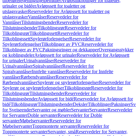
tilbehør
Betjeningshjelpemidler
Avløpstilkoblinger for toaletter,
urinaler og bidéer
Avløpssett for toaletter og
utslagsvasker
Reservedeler for Avløpssett for toaletter og
utslagsvasker
Vannlåser
Reservedeler for
Vannlåser
Tilslutningsbender
Reservedeler for
Tilslutningsbender
Tilkoblingsrør
Reservedeler for
Tilkoblingsrør
Tilkoblingssett
Reservedeler for
Tilkoblingssett
Spylerørforlengelser
Reservedeler for
Spylerørforlengelser
Tilkoblinger av PVC
Reservedeler for
Tilkoblinger av PVC
Pakningsringer og dekkapper
Overgangsstykker
og koblingsdeler
Avløpssett for urinaler
Reservedeler for Avløpssett
for urinaler
Urinalvannlåser
Reservedeler for
Urinalvannlåser
Spiralvannlåser
Reservedeler for
Spiralvannlåser
Innfelte vannlåser
Reservedeler for Innfelte
vannlåser
Rørbendvannlåser
Reservedeler for
Rørbendvannlåser
Spylerør og spylerørforlengelser
Reservedeler for
Spylerør og spylerørforlengelser
Tilkoblingsrør
Reservedeler for
Tilkoblingsrør
Tilslutningsbender
Reservedeler for
Tilslutningsbender
Avløpssett for bidé
Reservedeler for Avløpssett for
bidé
Tilkoblingsrør
Tilslutningsbender
Deksler
Tilkoblinger
Pakninger
Sv
for Sveiseender
Servanter og møbler
Servanter
Servanter
Reservedeler
for Servanter
Doble servanter
Reservedeler for Doble
servanter
Møbelservanter
Reservedeler for
Møbelservanter
Toppmonterte servanter
Reservedeler for
Toppmonterte servanter
Servanter, små
Reservedeler for Servanter,