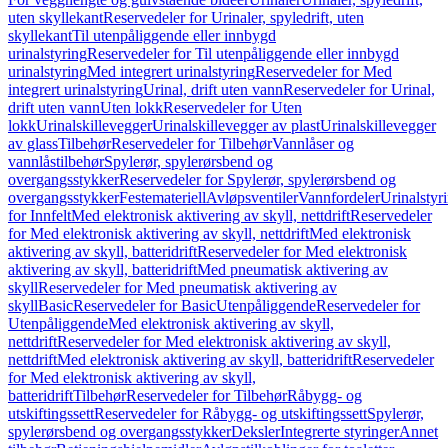
uten skyllekant
Reservedeler for Urinaler, spyledrift, uten
skyllekant
Til utenpåliggende eller innbygd
urinalstyring
Reservedeler for Til utenpåliggende eller innbygd
urinalstyring
Med integrert urinalstyring
Reservedeler for Med
integrert urinalstyring
Urinal, drift uten vann
Reservedeler for Urinal,
drift uten vann
Uten lokk
Reservedeler for Uten
lokk
Urinalskillevegger
Urinalskillevegger av plast
Urinalskillevegger
av glass
Tilbehør
Reservedeler for Tilbehør
Vannlåser og
vannlåstilbehør
Spylerør, spylerørsbend og
overgangsstykker
Reservedeler for Spylerør, spylerørsbend og
overgangsstykker
Festemateriell
Avløpsventiler
Vannfordeler
Urinalstyr
for Innfelt
Med elektronisk aktivering av skyll, nettdrift
Reservedeler
for Med elektronisk aktivering av skyll, nettdrift
Med elektronisk
aktivering av skyll, batteridrift
Reservedeler for Med elektronisk
aktivering av skyll, batteridrift
Med pneumatisk aktivering av
skyll
Reservedeler for Med pneumatisk aktivering av
skyll
Basic
Reservedeler for Basic
Utenpåliggende
Reservedeler for
Utenpåliggende
Med elektronisk aktivering av skyll,
nettdrift
Reservedeler for Med elektronisk aktivering av skyll,
nettdrift
Med elektronisk aktivering av skyll, batteridrift
Reservedeler
for Med elektronisk aktivering av skyll,
batteridrift
Tilbehør
Reservedeler for Tilbehør
Råbygg- og
utskiftingssett
Reservedeler for Råbygg- og utskiftingssett
Spylerør,
spylerørsbend og overgangsstykker
Deksler
Integrerte styringer
Annet