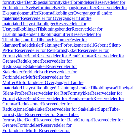
formstykker
Bend
Spesialformstykker
Forbindelser
Reservedeler for
Forbindelser
Sveiseforbindelser
Ekspansjonsmuffer
Reservedeler for
Ekspansjonsmuffer
Kromstålkoblinger
Overganger til andre
materialer
Reservedeler for Overganger til andre
materialer
Utstyrstilkoblinger
Reservedeler for
Utstyrstilkoblinger
Tilslutningsbender
Reservedeler for
Tilslutningsbender
Tilkoblingsmuffer
Reservedeler for
Tilkoblingsmuffer
Tilbehør
Klammer
Fester for
klammer
Endedeksler
Pakninger
Forbruksmateriell
Geberit Silent-
PP
Rør
Reservedeler for Rør
Formstykker
Reservedeler for
Formstykker
Bend
Reservedeler for Bend
Grenrør
Reservedeler for
Grenrør
Reduksjoner
Reservedeler for
Reduksjoner
Stakeluker
Reservedeler for
Stakeluker
Forbindelser
Reservedeler for
Forbindelser
Muffer
Reservedeler for
Muffer
Kloforbindelser
Overganger til andre
materialer
Utstyrstilkoblinger
Tilslutningsbender
Tilkoblingsrør
Tilbehør
Silent-Pro
Rør
Reservedeler for Rør
Formstykker
Reservedeler for
Formstykker
Bend
Reservedeler for Bend
Grenrør
Reservedeler for
Grenrør
Reduksjoner
Reservedeler for
Reduksjoner
Stakeluker
Reservedeler for Stakeluker
SuperTube-
formstykker
Reservedeler for SuperTube-
formstykker
Bend
Reservedeler for Bend
Grenrør
Reservedeler for
Grenrør
Forbindelser
Reservedeler for
Forbindelser
Muffer
Reservedeler for