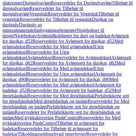
slukrenner
Dusjgulvavløp
Reservedeler for Dusjgulvavløp
Tilbehør til
dusjgulvavløp
Reservedeler for Tilbehør til
dusjgulvavløp
Veggsluk
Reservedeler for Veggsluk
Tilbehør til
veggsluk
Reservedeler for Tilbehør til veggsluk
Dusjkar og
dusjgulv
Dusjgulv av
mineralmateriale
Innbyggingselementer
Nisjebokser til
dusjer
Nisjebokser
Avløpstilkoblinger for dusj og badekar
Avløpsett
for dusjkar, d52
Reservedeler for Avløpsett for dusjkar, d52
Med
avløpsdeksel
Reservedeler for Med avløpsdeksel
Uten
avløpsdeksel
Reservedeler for Uten
avløpsdeksel
Avløpsdeksel
Reservedeler for Avløpsdeksel
Avløpssett
for dusjkar, d62
Reservedeler for Avløpssett for dusjkar, d62
Med
avløpsdeksel
Reservedeler for Med avløpsdeksel
Uten
avløpsdeksel
Reservedeler for Uten avløpsdeksel
Avløpssett for
dusjkar, d90
Reservedeler for Avløpssett for dusjkar, d90
Med
avløpsdeksel
Reservedeler for Med avløpsdeksel
Avløpssett for
badekar, d52
Reservedeler for Avløpssett for badekar, d52
Med
dreiehåndtak
Reservedeler for Med dreiehåndtak
Prefabrikkerte sett
for dreiehåndtak
Med dreiehåndtak og innløp
Reservedeler for Med
dreiehåndtak og innløp
Prefabrikkerte sett for dreiehåndtak og
innløp
Reservedeler for Prefabrikkerte sett for dreiehåndtak og
innløp
Med trykkaktivering PushControl
Reservedeler for Med
trykkaktivering PushControl
Tilbehør til avløpssett for
badekar
Reservedeler for Tilbehør til avløpssett for
badekar
Tilkoblingssett
Innebygd røravbryter
Reservedeler for