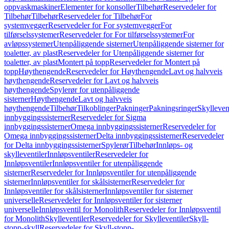
oppvaskmaskiner
Elementer for konsoller
Tilbehør
Reservedeler for
Tilbehør
Tilbehør
Reservedeler for Tilbehør
For
systemvegger
Reservedeler for For systemvegger
For
tilførselssystemer
Reservedeler for For tilførselssystemer
For
avløpssystemer
Utenpåliggende sisterner
Utenpåliggende sisterner for
toaletter, av plast
Reservedeler for Utenpåliggende sisterner for
toaletter, av plast
Montert på topp
Reservedeler for Montert på
topp
Høythengende
Reservedeler for Høythengende
Lavt og halvveis
høythengende
Reservedeler for Lavt og halvveis
høythengende
Spylerør for utenpåliggende
sisterner
Høythengende
Lavt og halvveis
høythengende
Tilbehør
Tilkoblinger
Pakninger
Pakningsringer
Skylleven
innbyggingssisterner
Reservedeler for Sigma
innbyggingssisterner
Omega innbyggingssisterner
Reservedeler for
Omega innbyggingssisterner
Delta innbyggingssisterner
Reservedeler
for Delta innbyggingssisterner
Spylerør
Tilbehør
Innløps- og
skylleventiler
Innløpsventiler
Reservedeler for
Innløpsventiler
Innløpsventiler for utenpåliggende
sisterner
Reservedeler for Innløpsventiler for utenpåliggende
sisterner
Innløpsventiler for skålsisterner
Reservedeler for
Innløpsventiler for skålsisterner
Innløpsventiler for sisterner
universelle
Reservedeler for Innløpsventiler for sisterner
universelle
Innløpsventil for Monolith
Reservedeler for Innløpsventil
for Monolith
Skylleventiler
Reservedeler for Skylleventiler
Skyll-
stopp-skyll
Reservedeler for Skyll-stopp-