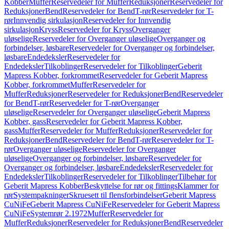
Kobber
Muffer
Reservedeler for Muffer
Reduksjoner
Reservedeler for
Reduksjoner
Bend
Reservedeler for Bend
T-rør
Reservedeler for T-
rør
Innvendig sirkulasjon
Reservedeler for Innvendig
sirkulasjon
Kryss
Reservedeler for Kryss
Overganger
uløselige
Reservedeler for Overganger uløselige
Overganger og
forbindelser, løsbare
Reservedeler for Overganger og forbindelser,
løsbare
Endedeksler
Reservedeler for
Endedeksler
Tilkoblinger
Reservedeler for Tilkoblinger
Geberit
Mapress Kobber, forkrommet
Reservedeler for Geberit Mapress
Kobber, forkrommet
Muffer
Reservedeler for
Muffer
Reduksjoner
Reservedeler for Reduksjoner
Bend
Reservedeler
for Bend
T-rør
Reservedeler for T-rør
Overganger
uløselige
Reservedeler for Overganger uløselige
Geberit Mapress
Kobber, gass
Reservedeler for Geberit Mapress Kobber,
gass
Muffer
Reservedeler for Muffer
Reduksjoner
Reservedeler for
Reduksjoner
Bend
Reservedeler for Bend
T-rør
Reservedeler for T-
rør
Overganger uløselige
Reservedeler for Overganger
uløselige
Overganger og forbindelser, løsbare
Reservedeler for
Overganger og forbindelser, løsbare
Endedeksler
Reservedeler for
Endedeksler
Tilkoblinger
Reservedeler for Tilkoblinger
Tilbehør for
Geberit Mapress Kobber
Beskyttelse for rør og fittings
Klammer for
rør
Systempakninger
Skruesett til flensforbindelser
Geberit Mapress
CuNiFe
Geberit Mapress CuNiFe
Reservedeler for Geberit Mapress
CuNiFe
Systemrør 2.1972
Muffer
Reservedeler for
Muffer
Reduksjoner
Reservedeler for Reduksjoner
Bend
Reservedeler