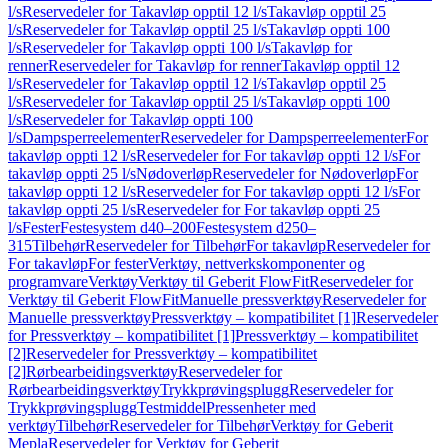
l/s
Reservedeler for Takavløp opptil 12 l/s
Takavløp opptil 25
l/s
Reservedeler for Takavløp opptil 25 l/s
Takavløp oppti 100
l/s
Reservedeler for Takavløp oppti 100 l/s
Takavløp for
renner
Reservedeler for Takavløp for renner
Takavløp opptil 12
l/s
Reservedeler for Takavløp opptil 12 l/s
Takavløp opptil 25
l/s
Reservedeler for Takavløp opptil 25 l/s
Takavløp oppti 100
l/s
Reservedeler for Takavløp oppti 100
l/s
Dampsperreelementer
Reservedeler for Dampsperreelementer
For
takavløp oppti 12 l/s
Reservedeler for For takavløp oppti 12 l/s
For
takavløp oppti 25 l/s
Nødoverløp
Reservedeler for Nødoverløp
For
takavløp oppti 12 l/s
Reservedeler for For takavløp oppti 12 l/s
For
takavløp oppti 25 l/s
Reservedeler for For takavløp oppti 25
l/s
Fester
Festesystem d40–200
Festesystem d250–
315
Tilbehør
Reservedeler for Tilbehør
For takavløp
Reservedeler for
For takavløp
For fester
Verktøy, nettverkskomponenter og
programvare
Verktøy
Verktøy til Geberit FlowFit
Reservedeler for
Verktøy til Geberit FlowFit
Manuelle pressverktøy
Reservedeler for
Manuelle pressverktøy
Pressverktøy – kompatibilitet [1]
Reservedeler
for Pressverktøy – kompatibilitet [1]
Pressverktøy – kompatibilitet
[2]
Reservedeler for Pressverktøy – kompatibilitet
[2]
Rørbearbeidingsverktøy
Reservedeler for
Rørbearbeidingsverktøy
Trykkprøvingsplugg
Reservedeler for
Trykkprøvingsplugg
Testmiddel
Pressenheter med
verktøy
Tilbehør
Reservedeler for Tilbehør
Verktøy for Geberit
Mepla
Reservedeler for Verktøy for Geberit