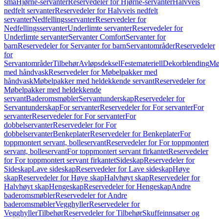
små
Hjørne-servanter
Reservedeler for Hjørne-servanter
Halvveis
nedfelt servanter
Reservedeler for Halvveis nedfelt
servanter
Nedfellingsservanter
Reservedeler for
Nedfellingsservanter
Underlimte servanter
Reservedeler for
Underlimte servanter
Servanter Comfort
Servanter for
barn
Reservedeler for Servanter for barn
Servantområder
Reservedeler
for
Servantområder
Tilbehør
Avløpsdeksel
Festemateriell
Dekorblending
Mø
med håndvask
Reservedeler for Møbelpakker med
håndvask
Møbelpakker med heldekkende servant
Reservedeler for
Møbelpakker med heldekkende
servant
Baderomsmøbler
Servantunderskap
Reservedeler for
Servantunderskap
For servanter
Reservedeler for For servanter
For
servanter
Reservedeler for For servanter
For
dobbelservanter
Reservedeler for For
dobbelservanter
Benkeplater
Reservedeler for Benkeplater
For
toppmontert servant, bolleservant
Reservedeler for For toppmontert
servant, bolleservant
For toppmontert servant firkantet
Reservedeler
for For toppmontert servant firkantet
Sideskap
Reservedeler for
Sideskap
Lave sideskap
Reservedeler for Lave sideskap
Høye
skap
Reservedeler for Høye skap
Halvhøyt skap
Reservedeler for
Halvhøyt skap
Hengeskap
Reservedeler for Hengeskap
Andre
baderomsmøbler
Reservedeler for Andre
baderomsmøbler
Vegghyller
Reservedeler for
Vegghyller
Tilbehør
Reservedeler for Tilbehør
Skuffeinnsatser og