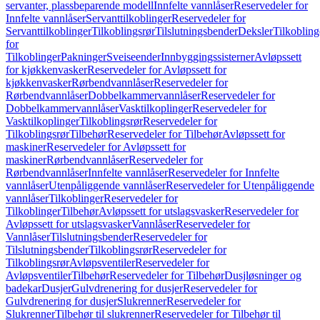
servanter, plassbeparende modell
Innfelte vannlåser
Reservedeler for
Innfelte vannlåser
Servanttilkoblinger
Reservedeler for
Servanttilkoblinger
Tilkoblingsrør
Tilslutningsbender
Deksler
Tilkobling
for
Tilkoblinger
Pakninger
Sveiseender
Innbyggingssisterner
Avløpssett
for kjøkkenvasker
Reservedeler for Avløpssett for
kjøkkenvasker
Rørbendvannlåser
Reservedeler for
Rørbendvannlåser
Dobbelkammervannlåser
Reservedeler for
Dobbelkammervannlåser
Vasktilkoplinger
Reservedeler for
Vasktilkoplinger
Tilkoblingsrør
Reservedeler for
Tilkoblingsrør
Tilbehør
Reservedeler for Tilbehør
Avløpssett for
maskiner
Reservedeler for Avløpssett for
maskiner
Rørbendvannlåser
Reservedeler for
Rørbendvannlåser
Innfelte vannlåser
Reservedeler for Innfelte
vannlåser
Utenpåliggende vannlåser
Reservedeler for Utenpåliggende
vannlåser
Tilkoblinger
Reservedeler for
Tilkoblinger
Tilbehør
Avløpssett for utslagsvasker
Reservedeler for
Avløpssett for utslagsvasker
Vannlåser
Reservedeler for
Vannlåser
Tilslutningsbender
Reservedeler for
Tilslutningsbender
Tilkoblingsrør
Reservedeler for
Tilkoblingsrør
Avløpsventiler
Reservedeler for
Avløpsventiler
Tilbehør
Reservedeler for Tilbehør
Dusjløsninger og
badekar
Dusjer
Gulvdrenering for dusjer
Reservedeler for
Gulvdrenering for dusjer
Slukrenner
Reservedeler for
Slukrenner
Tilbehør til slukrenner
Reservedeler for Tilbehør til