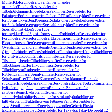
Muffer
Kloforbindelser
Overganger til andre
materialer
Tilbehør
Reservedeler for
Tilbehør
Klammer
Endedeksler
Pakninger
Reservedeler for
Pakninger
Forbruksmateriell
Geberit PE
Rør
Formstykker
Reservedeler
for Formstykker
Bend
Grenrør
Reduksjoner
Stakeluker
Reservedeler
for Stakeluker
Overganger
Spesialformstykker
Reservedeler for
Spesialformstykker
SuperTube-
formstykker
Bend
Spesialformstykker
Forbindelser
Reservedeler for
Forbindelser
Sveiseforbindelser
Ekspansjonsmuffer
Reservedeler for
Ekspansjonsmuffer
Overganger til andre materialer
Reservedeler for
Overganger til andre materialer
Gjengeforbindelser
Reservedeler for
Gjengeforbindelser
Flensforbindelser
Flensbøssinger
Utstyrstilkoblinge
for Utstyrstilkoblinger
Tilslutningsbender
Reservedeler for
Tilslutningsbender
Tilkobliingsmuffer
Reservedeler for
Tilkobliingsmuffer
Tilkoblingsrør
Reservedeler for
Tilkoblingsrør
Rørbendvannlåser
Reservedeler for
Rørbendvannlåser
Spiralvannlåser
Reservedeler for
Spiralvannlåser
Tilbehør
Klammer
Fester for klammer
Bærende
strukturer
Endedeksler
Pakninger
Beskyttelseskapper
Forbruksmateriell
lydisolering og fuktighetsvern
Brannvern
Brannvern for
avløpssystemer
Lydisolering
Isoleringer for
strukturlydutkobling
Isoleringer for strukturlydutkobling og
luftlydisolering
Fuktighetsvern
Tettinger
Ventilatorventiler for
avløp
Ventilatorventiler
Energistoppeventiler
Geberit Pluvia
takdrenering
Takavløp
Reservedeler for Takavløp
Takavløp opptil 12