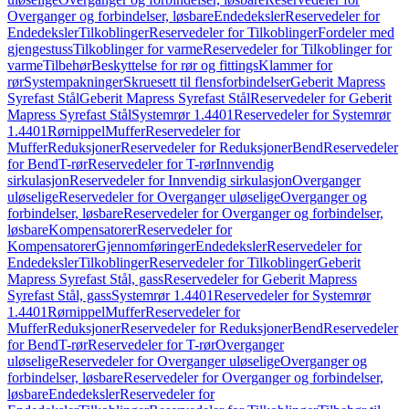
Overganger og forbindelser, løsbare
Endedeksler
Reservedeler for
Endedeksler
Tilkoblinger
Reservedeler for Tilkoblinger
Fordeler med
gjengestuss
Tilkoblinger for varme
Reservedeler for Tilkoblinger for
varme
Tilbehør
Beskyttelse for rør og fittings
Klammer for
rør
Systempakninger
Skruesett til flensforbindelser
Geberit Mapress
Syrefast Stål
Geberit Mapress Syrefast Stål
Reservedeler for Geberit
Mapress Syrefast Stål
Systemrør 1.4401
Reservedeler for Systemrør
1.4401
Rørnippel
Muffer
Reservedeler for
Muffer
Reduksjoner
Reservedeler for Reduksjoner
Bend
Reservedeler
for Bend
T-rør
Reservedeler for T-rør
Innvendig
sirkulasjon
Reservedeler for Innvendig sirkulasjon
Overganger
uløselige
Reservedeler for Overganger uløselige
Overganger og
forbindelser, løsbare
Reservedeler for Overganger og forbindelser,
løsbare
Kompensatorer
Reservedeler for
Kompensatorer
Gjennomføringer
Endedeksler
Reservedeler for
Endedeksler
Tilkoblinger
Reservedeler for Tilkoblinger
Geberit
Mapress Syrefast Stål, gass
Reservedeler for Geberit Mapress
Syrefast Stål, gass
Systemrør 1.4401
Reservedeler for Systemrør
1.4401
Rørnippel
Muffer
Reservedeler for
Muffer
Reduksjoner
Reservedeler for Reduksjoner
Bend
Reservedeler
for Bend
T-rør
Reservedeler for T-rør
Overganger
uløselige
Reservedeler for Overganger uløselige
Overganger og
forbindelser, løsbare
Reservedeler for Overganger og forbindelser,
løsbare
Endedeksler
Reservedeler for