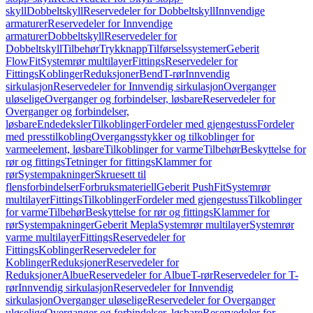
skyll
Dobbeltskyll
Reservedeler for Dobbeltskyll
Innvendige
armaturer
Reservedeler for Innvendige
armaturer
Dobbeltskyll
Reservedeler for
Dobbeltskyll
Tilbehør
Trykknapp
Tilførselssystemer
Geberit
FlowFit
Systemrør multilayer
Fittings
Reservedeler for
Fittings
Koblinger
Reduksjoner
Bend
T-rør
Innvendig
sirkulasjon
Reservedeler for Innvendig sirkulasjon
Overganger
uløselige
Overganger og forbindelser, løsbare
Reservedeler for
Overganger og forbindelser,
løsbare
Endedeksler
Tilkoblinger
Fordeler med gjengestuss
Fordeler
med presstilkobling
Overgangsstykker og tilkoblinger for
varmeelement, løsbare
Tilkoblinger for varme
Tilbehør
Beskyttelse for
rør og fittings
Tetninger for fittings
Klammer for
rør
Systempakninger
Skruesett til
flensforbindelser
Forbruksmateriell
Geberit PushFit
Systemrør
multilayer
Fittings
Tilkoblinger
Fordeler med gjengestuss
Tilkoblinger
for varme
Tilbehør
Beskyttelse for rør og fittings
Klammer for
rør
Systempakninger
Geberit Mepla
Systemrør multilayer
Systemrør
varme multilayer
Fittings
Reservedeler for
Fittings
Koblinger
Reservedeler for
Koblinger
Reduksjoner
Reservedeler for
Reduksjoner
Albue
Reservedeler for Albue
T-rør
Reservedeler for T-
rør
Innvendig sirkulasjon
Reservedeler for Innvendig
sirkulasjon
Overganger uløselige
Reservedeler for Overganger
uløselige
Overganger og forbindelser, løsbare
Reservedeler for