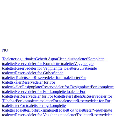
NO
Toaletter og urinaler
Geberit AquaClean dusjtoaletter
Komplette
toaletter
Reservedeler for Komplette toaletter
Vegghengte
toaletter
Reservedeler for Vegghengte toaletter
Gulvstående
toaletter
Reservedeler for Gulvstående
toaletter
Toalettseter
Reservedeler for Toalettseter
For
toalettskåler
Reservedeler for For
toalettskåler
Designplater
Reservedeler for Designplater
For komplette
toaletter
Reservedeler for For komplette toaletter
For
toalettseter
Reservedeler for For toalettseter
Tilbehør
Reservedeler for
Tilbehør
For komplette toaletter
For toalettseter
Reservedeler for For
toalettseter
For toalettseter og komplette
toaletter
Toaletter
Forbruksmateriell
Toalett og toalettseter
Vegghengte
toaletter
Reservedeler for Vegghengte toaletter
Toaletter
Reservedeler