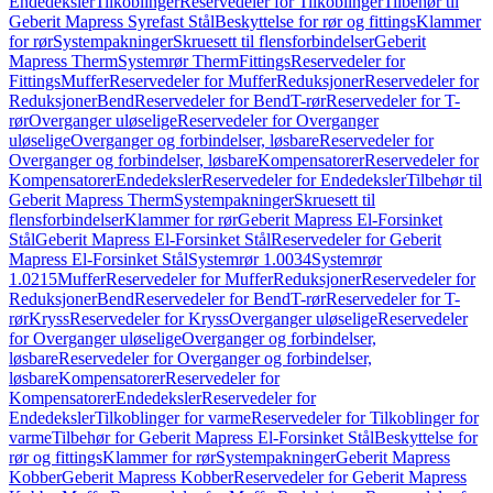
Endedeksler
Tilkoblinger
Reservedeler for Tilkoblinger
Tilbehør til
Geberit Mapress Syrefast Stål
Beskyttelse for rør og fittings
Klammer
for rør
Systempakninger
Skruesett til flensforbindelser
Geberit
Mapress Therm
Systemrør Therm
Fittings
Reservedeler for
Fittings
Muffer
Reservedeler for Muffer
Reduksjoner
Reservedeler for
Reduksjoner
Bend
Reservedeler for Bend
T-rør
Reservedeler for T-
rør
Overganger uløselige
Reservedeler for Overganger
uløselige
Overganger og forbindelser, løsbare
Reservedeler for
Overganger og forbindelser, løsbare
Kompensatorer
Reservedeler for
Kompensatorer
Endedeksler
Reservedeler for Endedeksler
Tilbehør til
Geberit Mapress Therm
Systempakninger
Skruesett til
flensforbindelser
Klammer for rør
Geberit Mapress El-Forsinket
Stål
Geberit Mapress El-Forsinket Stål
Reservedeler for Geberit
Mapress El-Forsinket Stål
Systemrør 1.0034
Systemrør
1.0215
Muffer
Reservedeler for Muffer
Reduksjoner
Reservedeler for
Reduksjoner
Bend
Reservedeler for Bend
T-rør
Reservedeler for T-
rør
Kryss
Reservedeler for Kryss
Overganger uløselige
Reservedeler
for Overganger uløselige
Overganger og forbindelser,
løsbare
Reservedeler for Overganger og forbindelser,
løsbare
Kompensatorer
Reservedeler for
Kompensatorer
Endedeksler
Reservedeler for
Endedeksler
Tilkoblinger for varme
Reservedeler for Tilkoblinger for
varme
Tilbehør for Geberit Mapress El-Forsinket Stål
Beskyttelse for
rør og fittings
Klammer for rør
Systempakninger
Geberit Mapress
Kobber
Geberit Mapress Kobber
Reservedeler for Geberit Mapress