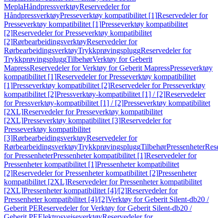
Mepla
Håndpressverktøy
Reservedeler for
Håndpressverktøy
Presseverktøy kompatibilitet [1]
Reservedeler for
Presseverktøy kompatibilitet [1]
Presseverktøy kompatibilitet
[2]
Reservedeler for Presseverktøy kompatibilitet
[2]
Rørbearbeidingsverktøy
Reservedeler for
Rørbearbeidingsverktøy
Trykkprøvingsplugg
Reservedeler for
Trykkprøvingsplugg
Tilbehør
Verktøy for Geberit
Mapress
Reservedeler for Verktøy for Geberit Mapress
Presseverktøy
kompatibilitet [1]
Reservedeler for Presseverktøy kompatibilitet
[1]
Presseverktøy kompatibilitet [2]
Reservedeler for Presseverktøy
kompatibilitet [2]
Pressverktøy-kompatibilitet [1] / [2]
Reservedeler
for Pressverktøy-kompatibilitet [1] / [2]
Presseverktøy kompatibilitet
[2XL]
Reservedeler for Presseverktøy kompatibilitet
[2XL]
Presseverktøy kompatibilitet [3]
Reservedeler for
Presseverktøy kompatibilitet
[3]
Rørbearbeidingsverktøy
Reservedeler for
Rørbearbeidingsverktøy
Trykkprøvingsplugg
Tilbehør
Pressenheter
Res
for Pressenheter
Pressenheter kompatibilitet [1]
Reservedeler for
Pressenheter kompatibilitet [1]
Pressenheter kompatibilitet
[2]
Reservedeler for Pressenheter kompatibilitet [2]
Pressenheter
kompatibilitet [2XL]
Reservedeler for Pressenheter kompatibilitet
[2XL]
Pressenheter kompatibilitet [4]/[2]
Reservedeler for
Pressenheter kompatibilitet [4]/[2]
Verktøy for Geberit Silent-db20 /
Geberit PE
Reservedeler for Verktøy for Geberit Silent-db20 /
Geberit PE
Elektrosveiseverktøy
Reservedeler for