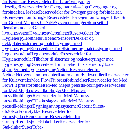
for Bend
T-rør
Reservedeler for T-rør
Overganger
uløselige
Reservedeler for Overganger uløselige
Overganger og
forbindelser, løsbare
Reservedeler for Overganger og forbindelser,
løsbare
Gjennomføringer
Reservedeler for Gjennomføringer
Tilbehør
for Geberit Mapress CuNiFe
Systempakninger
Skruesett til
flensforbindelser
Geberit
hygienesystem
Hygienespylerenheter
Reservedeler for
Hygienespylerenheter
Tilbehør
Sensorer
Deksler og
dekkplater
Sisterner og toalett-styringer med
hygienespyling
Reservedeler for Sisterner og toalett-styringer med
hygienespyling
Hygienemoduler
Reservedeler for
Hygienemoduler
Tilbehør til sisterner og toalett-styringer med
hygienespyling
Reservedeler for Tilbehør til sisterner og toalett-
styringer med hygienespyling
Nettdel
Reservedeler for
Nettdel
Nettverkskomponenter
Rørarmaturer
Kuleventiler
Reservedeler
for Kuleventiler
Med FlowFit pressforbindelser
Reservedeler for Med
FlowFit pressforbindelser
Med Mepla presstilkoblinger
Reservedeler
for Med Mepla presstilkoblinger
Med Mapress
presstilkoblinger
Reservedeler for Med Mapress
presstilkoblinger
Tilbakeslagsventiler
Med Mapress
presstilkoblinger
Bygningsavløpssystemer
Geberit Silent-
db20
Rør
Formstykker
Reservedeler for
Formstykker
Bend
Grenrør
Reservedeler for
Grenrør
Reduksjoner
Stakeluker
Reservedeler for
Stakeluker
SuperTube-