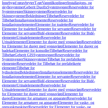
Innebygd røravbryter
T-rør
Vanntilkoplinger
Installasjons- og
skyllesystemer
Geberit Duofix
Systemvegger
Reservedeler for
Systemvegger
Skinnesystemer
Reservedeler for
Skinnesystemer
Bekledninger
Tilbehør
Reservedeler for
Tilbehør
Installasjonselementer
Reservedeler for
Installasjonselementer
Elementer for toaletter
Reservedeler for
Elementer for toaletter
Elementer for servanter
Reservedeler for
Elementer for servanter
Bidé-elementer
Reservedeler for Bidé-
elementer
Urinalelementer
Reservedeler for
Urinalelementer
Elementer for dusjer med veggavløp
Reservedeler
for Elementer for dusjer med veggavløp
Elementer for dusjer og
badekar
Elementer for konsoller
Tilbehør
Reservedeler for
Tilbehør
Geberit GIS
Systemvegger
Reservedeler for
Systemvegger
Skinnesystemer
Tilbehør for prefabrikerte
elementer
Reservedeler for Tilbehør for prefabrikerte
elementer
Tilbehør for
lydisolering
Bekledninger
Installasjonselementer
Reservedeler for
Installasjonselementer
Elementer for servanter
Reservedeler for
Elementer for servanter
Bidé-elementer
Reservedeler for Bidé-
elementer
Urinalelementer
Reservedeler for
Urinalelementer
Elementer for dusjer med veggavløp
Reservedeler
for Elementer for dusjer med veggavløp
Elementer for
dusjer
Elementer for armaturer og apparater
Reservedeler for
Elementer for armaturer og apparater
Elementer for vaske- og
oppvaskmaskiner
Reservedeler for Elementer for vaske- og