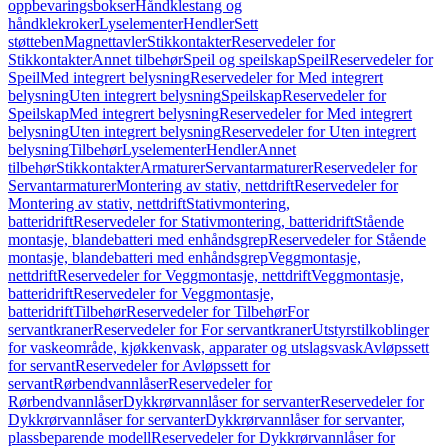
oppbevaringsbokser
Håndklestang og
håndklekroker
Lyselementer
Hendler
Sett
støtteben
Magnettavler
Stikkontakter
Reservedeler for
Stikkontakter
Annet tilbehør
Speil og speilskap
Speil
Reservedeler for
Speil
Med integrert belysning
Reservedeler for Med integrert
belysning
Uten integrert belysning
Speilskap
Reservedeler for
Speilskap
Med integrert belysning
Reservedeler for Med integrert
belysning
Uten integrert belysning
Reservedeler for Uten integrert
belysning
Tilbehør
Lyselementer
Hendler
Annet
tilbehør
Stikkontakter
Armaturer
Servantarmaturer
Reservedeler for
Servantarmaturer
Montering av stativ, nettdrift
Reservedeler for
Montering av stativ, nettdrift
Stativmontering,
batteridrift
Reservedeler for Stativmontering, batteridrift
Stående
montasje, blandebatteri med enhåndsgrep
Reservedeler for Stående
montasje, blandebatteri med enhåndsgrep
Veggmontasje,
nettdrift
Reservedeler for Veggmontasje, nettdrift
Veggmontasje,
batteridrift
Reservedeler for Veggmontasje,
batteridrift
Tilbehør
Reservedeler for Tilbehør
For
servantkraner
Reservedeler for For servantkraner
Utstyrstilkoblinger
for vaskeområde, kjøkkenvask, apparater og utslagsvask
Avløpssett
for servant
Reservedeler for Avløpssett for
servant
Rørbendvannlåser
Reservedeler for
Rørbendvannlåser
Dykkrørvannlåser for servanter
Reservedeler for
Dykkrørvannlåser for servanter
Dykkrørvannlåser for servanter,
plassbeparende modell
Reservedeler for Dykkrørvannlåser for