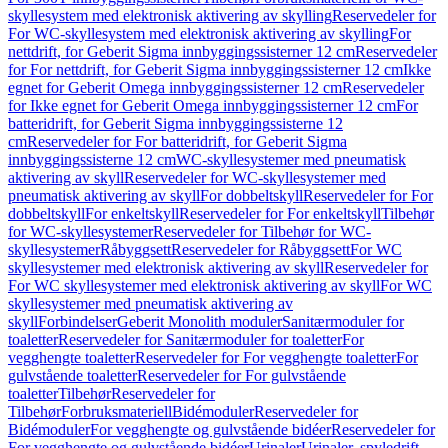
skyllesystem med elektronisk aktivering av skylling
Reservedeler for
For WC-skyllesystem med elektronisk aktivering av skylling
For
nettdrift, for Geberit Sigma innbyggingssisterner 12 cm
Reservedeler
for For nettdrift, for Geberit Sigma innbyggingssisterner 12 cm
Ikke
egnet for Geberit Omega innbyggingssisterner 12 cm
Reservedeler
for Ikke egnet for Geberit Omega innbyggingssisterner 12 cm
For
batteridrift, for Geberit Sigma innbyggingssisterne 12
cm
Reservedeler for For batteridrift, for Geberit Sigma
innbyggingssisterne 12 cm
WC-skyllesystemer med pneumatisk
aktivering av skyll
Reservedeler for WC-skyllesystemer med
pneumatisk aktivering av skyll
For dobbeltskyll
Reservedeler for For
dobbeltskyll
For enkeltskyll
Reservedeler for For enkeltskyll
Tilbehør
for WC-skyllesystemer
Reservedeler for Tilbehør for WC-
skyllesystemer
Råbyggsett
Reservedeler for Råbyggsett
For WC
skyllesystemer med elektronisk aktivering av skyll
Reservedeler for
For WC skyllesystemer med elektronisk aktivering av skyll
For WC
skyllesystemer med pneumatisk aktivering av
skyll
Forbindelser
Geberit Monolith moduler
Sanitærmoduler for
toaletter
Reservedeler for Sanitærmoduler for toaletter
For
vegghengte toaletter
Reservedeler for For vegghengte toaletter
For
gulvstående toaletter
Reservedeler for For gulvstående
toaletter
Tilbehør
Reservedeler for
Tilbehør
Forbruksmateriell
Bidémoduler
Reservedeler for
Bidémoduler
For vegghengte og gulvstående bidéer
Reservedeler for
For vegghengte og gulvstående bidéer
Urinaler
Urinaler, spyledrift,