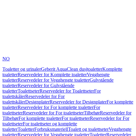
NO
Toaletter og urinaler
Geberit AquaClean dusjtoaletter
Komplette
toaletter
Reservedeler for Komplette toaletter
Vegghengte
toaletter
Reservedeler for Vegghengte toaletter
Gulvstående
toaletter
Reservedeler for Gulvstående
toaletter
Toalettseter
Reservedeler for Toalettseter
For
toalettskåler
Reservedeler for For
toalettskåler
Designplater
Reservedeler for Designplater
For komplette
toaletter
Reservedeler for For komplette toaletter
For
toalettseter
Reservedeler for For toalettseter
Tilbehør
Reservedeler for
Tilbehør
For komplette toaletter
For toalettseter
Reservedeler for For
toalettseter
For toalettseter og komplette
toaletter
Toaletter
Forbruksmateriell
Toalett og toalettseter
Vegghengte
toaletter
Reservedeler for Vegghengte toaletter
Toaletter
Reservedeler