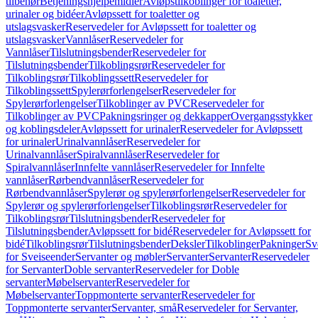
tilbehør
Betjeningshjelpemidler
Avløpstilkoblinger for toaletter,
urinaler og bidéer
Avløpssett for toaletter og
utslagsvasker
Reservedeler for Avløpssett for toaletter og
utslagsvasker
Vannlåser
Reservedeler for
Vannlåser
Tilslutningsbender
Reservedeler for
Tilslutningsbender
Tilkoblingsrør
Reservedeler for
Tilkoblingsrør
Tilkoblingssett
Reservedeler for
Tilkoblingssett
Spylerørforlengelser
Reservedeler for
Spylerørforlengelser
Tilkoblinger av PVC
Reservedeler for
Tilkoblinger av PVC
Pakningsringer og dekkapper
Overgangsstykker
og koblingsdeler
Avløpssett for urinaler
Reservedeler for Avløpssett
for urinaler
Urinalvannlåser
Reservedeler for
Urinalvannlåser
Spiralvannlåser
Reservedeler for
Spiralvannlåser
Innfelte vannlåser
Reservedeler for Innfelte
vannlåser
Rørbendvannlåser
Reservedeler for
Rørbendvannlåser
Spylerør og spylerørforlengelser
Reservedeler for
Spylerør og spylerørforlengelser
Tilkoblingsrør
Reservedeler for
Tilkoblingsrør
Tilslutningsbender
Reservedeler for
Tilslutningsbender
Avløpssett for bidé
Reservedeler for Avløpssett for
bidé
Tilkoblingsrør
Tilslutningsbender
Deksler
Tilkoblinger
Pakninger
Sv
for Sveiseender
Servanter og møbler
Servanter
Servanter
Reservedeler
for Servanter
Doble servanter
Reservedeler for Doble
servanter
Møbelservanter
Reservedeler for
Møbelservanter
Toppmonterte servanter
Reservedeler for
Toppmonterte servanter
Servanter, små
Reservedeler for Servanter,