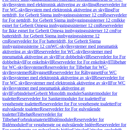
skyllesystem med elektronisk aktivering av skylling
Reservedeler for
For WC-skyllesystem med elektronisk aktivering av skylling
For
nettdrift, for Geberit Sigma innbyggingssisterner 12 cm
Reservedeler
for For nettdrift, for Geberit Sigma innbyggingssisterner 12 cm
Ikke
egnet for Geberit Omega innbyggingssisterner 12 cm
Reservedeler
for Ikke egnet for Geberit Omega innbyggingssisterner 12 cm
For
batteridrift, for Geberit Sigma innbyggingssisterne 12
cm
Reservedeler for For batteridrift, for Geberit Sigma
innbyggingssisterne 12 cm
WC-skyllesystemer med pneumatisk
aktivering av skyll
Reservedeler for WC-skyllesystemer med
pneumatisk aktivering av skyll
For dobbeltskyll
Reservedeler for For
dobbeltskyll
For enkeltskyll
Reservedeler for For enkeltskyll
Tilbehør
for WC-skyllesystemer
Reservedeler for Tilbehør for WC-
skyllesystemer
Råbyggsett
Reservedeler for Råbyggsett
For WC
skyllesystemer med elektronisk aktivering av skyll
Reservedeler for
For WC skyllesystemer med elektronisk aktivering av skyll
For WC
skyllesystemer med pneumatisk aktivering av
skyll
Forbindelser
Geberit Monolith moduler
Sanitærmoduler for
toaletter
Reservedeler for Sanitærmoduler for toaletter
For
vegghengte toaletter
Reservedeler for For vegghengte toaletter
For
gulvstående toaletter
Reservedeler for For gulvstående
toaletter
Tilbehør
Reservedeler for
Tilbehør
Forbruksmateriell
Bidémoduler
Reservedeler for
Bidémoduler
For vegghengte og gulvstående bidéer
Reservedeler for
For vegghengte og gulvstående bidéer
Urinaler
Urinaler, spyledrift,