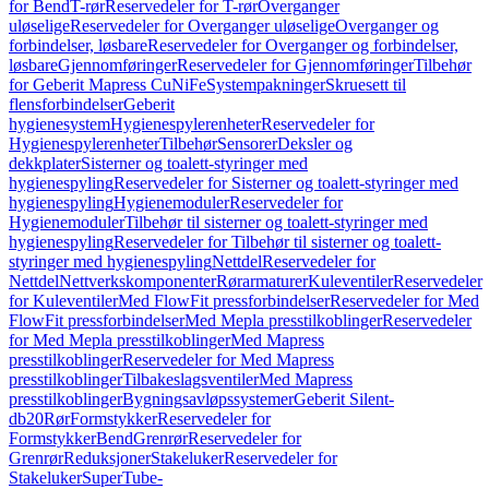
for Bend
T-rør
Reservedeler for T-rør
Overganger
uløselige
Reservedeler for Overganger uløselige
Overganger og
forbindelser, løsbare
Reservedeler for Overganger og forbindelser,
løsbare
Gjennomføringer
Reservedeler for Gjennomføringer
Tilbehør
for Geberit Mapress CuNiFe
Systempakninger
Skruesett til
flensforbindelser
Geberit
hygienesystem
Hygienespylerenheter
Reservedeler for
Hygienespylerenheter
Tilbehør
Sensorer
Deksler og
dekkplater
Sisterner og toalett-styringer med
hygienespyling
Reservedeler for Sisterner og toalett-styringer med
hygienespyling
Hygienemoduler
Reservedeler for
Hygienemoduler
Tilbehør til sisterner og toalett-styringer med
hygienespyling
Reservedeler for Tilbehør til sisterner og toalett-
styringer med hygienespyling
Nettdel
Reservedeler for
Nettdel
Nettverkskomponenter
Rørarmaturer
Kuleventiler
Reservedeler
for Kuleventiler
Med FlowFit pressforbindelser
Reservedeler for Med
FlowFit pressforbindelser
Med Mepla presstilkoblinger
Reservedeler
for Med Mepla presstilkoblinger
Med Mapress
presstilkoblinger
Reservedeler for Med Mapress
presstilkoblinger
Tilbakeslagsventiler
Med Mapress
presstilkoblinger
Bygningsavløpssystemer
Geberit Silent-
db20
Rør
Formstykker
Reservedeler for
Formstykker
Bend
Grenrør
Reservedeler for
Grenrør
Reduksjoner
Stakeluker
Reservedeler for
Stakeluker
SuperTube-