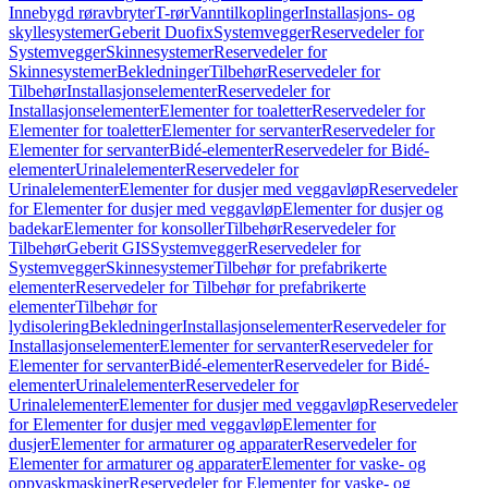
Innebygd røravbryter
T-rør
Vanntilkoplinger
Installasjons- og
skyllesystemer
Geberit Duofix
Systemvegger
Reservedeler for
Systemvegger
Skinnesystemer
Reservedeler for
Skinnesystemer
Bekledninger
Tilbehør
Reservedeler for
Tilbehør
Installasjonselementer
Reservedeler for
Installasjonselementer
Elementer for toaletter
Reservedeler for
Elementer for toaletter
Elementer for servanter
Reservedeler for
Elementer for servanter
Bidé-elementer
Reservedeler for Bidé-
elementer
Urinalelementer
Reservedeler for
Urinalelementer
Elementer for dusjer med veggavløp
Reservedeler
for Elementer for dusjer med veggavløp
Elementer for dusjer og
badekar
Elementer for konsoller
Tilbehør
Reservedeler for
Tilbehør
Geberit GIS
Systemvegger
Reservedeler for
Systemvegger
Skinnesystemer
Tilbehør for prefabrikerte
elementer
Reservedeler for Tilbehør for prefabrikerte
elementer
Tilbehør for
lydisolering
Bekledninger
Installasjonselementer
Reservedeler for
Installasjonselementer
Elementer for servanter
Reservedeler for
Elementer for servanter
Bidé-elementer
Reservedeler for Bidé-
elementer
Urinalelementer
Reservedeler for
Urinalelementer
Elementer for dusjer med veggavløp
Reservedeler
for Elementer for dusjer med veggavløp
Elementer for
dusjer
Elementer for armaturer og apparater
Reservedeler for
Elementer for armaturer og apparater
Elementer for vaske- og
oppvaskmaskiner
Reservedeler for Elementer for vaske- og