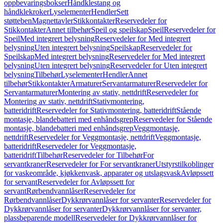
oppbevaringsbokser
Håndklestang og
håndklekroker
Lyselementer
Hendler
Sett
støtteben
Magnettavler
Stikkontakter
Reservedeler for
Stikkontakter
Annet tilbehør
Speil og speilskap
Speil
Reservedeler for
Speil
Med integrert belysning
Reservedeler for Med integrert
belysning
Uten integrert belysning
Speilskap
Reservedeler for
Speilskap
Med integrert belysning
Reservedeler for Med integrert
belysning
Uten integrert belysning
Reservedeler for Uten integrert
belysning
Tilbehør
Lyselementer
Hendler
Annet
tilbehør
Stikkontakter
Armaturer
Servantarmaturer
Reservedeler for
Servantarmaturer
Montering av stativ, nettdrift
Reservedeler for
Montering av stativ, nettdrift
Stativmontering,
batteridrift
Reservedeler for Stativmontering, batteridrift
Stående
montasje, blandebatteri med enhåndsgrep
Reservedeler for Stående
montasje, blandebatteri med enhåndsgrep
Veggmontasje,
nettdrift
Reservedeler for Veggmontasje, nettdrift
Veggmontasje,
batteridrift
Reservedeler for Veggmontasje,
batteridrift
Tilbehør
Reservedeler for Tilbehør
For
servantkraner
Reservedeler for For servantkraner
Utstyrstilkoblinger
for vaskeområde, kjøkkenvask, apparater og utslagsvask
Avløpssett
for servant
Reservedeler for Avløpssett for
servant
Rørbendvannlåser
Reservedeler for
Rørbendvannlåser
Dykkrørvannlåser for servanter
Reservedeler for
Dykkrørvannlåser for servanter
Dykkrørvannlåser for servanter,
plassbeparende modell
Reservedeler for Dykkrørvannlåser for