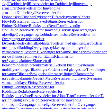
skyll
Dobbeltskyll
Reservedeler for Dobbeltskyll
Innvendige
armaturer
Reservedeler for Innvendige
armaturer
Dobbeltskyll
Reservedeler for
Dobbeltskyll
Tilbehør
Trykknapp
Tilførselssystemer
Geberit
FlowFit
Systemrør multilayer
Fittings
Reservedeler for
Fittings
Koblinger
Reduksjoner
Bend
T-rør
Innvendig
sirkulasjon
Reservedeler for Innvendig sirkulasjon
Overganger
uløselige
Overganger og forbindelser, løsbare
Reservedeler for
Overganger og forbindelser,
løsbare
Endedeksler
Tilkoblinger
Fordeler med gjengestuss
Fordeler
med presstilkobling
Overgangsstykker og tilkoblinger for
varmeelement, løsbare
Tilkoblinger for varme
Tilbehør
Beskyttelse for
rør og fittings
Tetninger for fittings
Klammer for
rør
Systempakninger
Skruesett til
flensforbindelser
Forbruksmateriell
Geberit PushFit
Systemrør
multilayer
Fittings
Tilkoblinger
Fordeler med gjengestuss
Tilkoblinger
for varme
Tilbehør
Beskyttelse for rør og fittings
Klammer for
rør
Systempakninger
Geberit Mepla
Systemrør multilayer
Systemrør
varme multilayer
Fittings
Reservedeler for
Fittings
Koblinger
Reservedeler for
Koblinger
Reduksjoner
Reservedeler for
Reduksjoner
Albue
Reservedeler for Albue
T-rør
Reservedeler for T-
rør
Innvendig sirkulasjon
Reservedeler for Innvendig
sirkulasjon
Overganger uløselige
Reservedeler for Overganger
uløselige
Overganger og forbindelser, løsbare
Reservedeler for