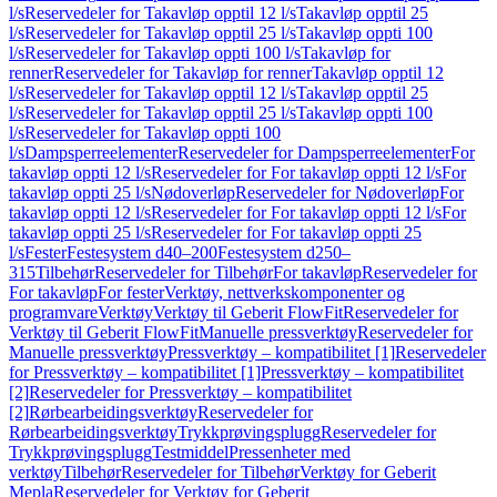
l/s
Reservedeler for Takavløp opptil 12 l/s
Takavløp opptil 25
l/s
Reservedeler for Takavløp opptil 25 l/s
Takavløp oppti 100
l/s
Reservedeler for Takavløp oppti 100 l/s
Takavløp for
renner
Reservedeler for Takavløp for renner
Takavløp opptil 12
l/s
Reservedeler for Takavløp opptil 12 l/s
Takavløp opptil 25
l/s
Reservedeler for Takavløp opptil 25 l/s
Takavløp oppti 100
l/s
Reservedeler for Takavløp oppti 100
l/s
Dampsperreelementer
Reservedeler for Dampsperreelementer
For
takavløp oppti 12 l/s
Reservedeler for For takavløp oppti 12 l/s
For
takavløp oppti 25 l/s
Nødoverløp
Reservedeler for Nødoverløp
For
takavløp oppti 12 l/s
Reservedeler for For takavløp oppti 12 l/s
For
takavløp oppti 25 l/s
Reservedeler for For takavløp oppti 25
l/s
Fester
Festesystem d40–200
Festesystem d250–
315
Tilbehør
Reservedeler for Tilbehør
For takavløp
Reservedeler for
For takavløp
For fester
Verktøy, nettverkskomponenter og
programvare
Verktøy
Verktøy til Geberit FlowFit
Reservedeler for
Verktøy til Geberit FlowFit
Manuelle pressverktøy
Reservedeler for
Manuelle pressverktøy
Pressverktøy – kompatibilitet [1]
Reservedeler
for Pressverktøy – kompatibilitet [1]
Pressverktøy – kompatibilitet
[2]
Reservedeler for Pressverktøy – kompatibilitet
[2]
Rørbearbeidingsverktøy
Reservedeler for
Rørbearbeidingsverktøy
Trykkprøvingsplugg
Reservedeler for
Trykkprøvingsplugg
Testmiddel
Pressenheter med
verktøy
Tilbehør
Reservedeler for Tilbehør
Verktøy for Geberit
Mepla
Reservedeler for Verktøy for Geberit