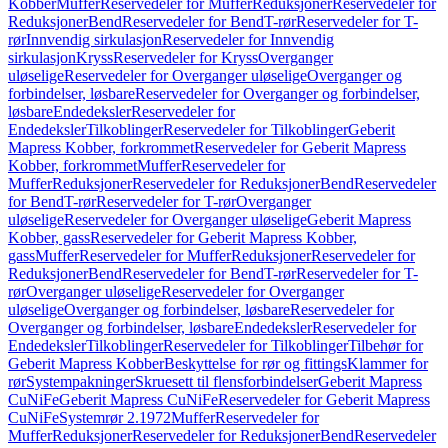
Kobber
Muffer
Reservedeler for Muffer
Reduksjoner
Reservedeler for
Reduksjoner
Bend
Reservedeler for Bend
T-rør
Reservedeler for T-
rør
Innvendig sirkulasjon
Reservedeler for Innvendig
sirkulasjon
Kryss
Reservedeler for Kryss
Overganger
uløselige
Reservedeler for Overganger uløselige
Overganger og
forbindelser, løsbare
Reservedeler for Overganger og forbindelser,
løsbare
Endedeksler
Reservedeler for
Endedeksler
Tilkoblinger
Reservedeler for Tilkoblinger
Geberit
Mapress Kobber, forkrommet
Reservedeler for Geberit Mapress
Kobber, forkrommet
Muffer
Reservedeler for
Muffer
Reduksjoner
Reservedeler for Reduksjoner
Bend
Reservedeler
for Bend
T-rør
Reservedeler for T-rør
Overganger
uløselige
Reservedeler for Overganger uløselige
Geberit Mapress
Kobber, gass
Reservedeler for Geberit Mapress Kobber,
gass
Muffer
Reservedeler for Muffer
Reduksjoner
Reservedeler for
Reduksjoner
Bend
Reservedeler for Bend
T-rør
Reservedeler for T-
rør
Overganger uløselige
Reservedeler for Overganger
uløselige
Overganger og forbindelser, løsbare
Reservedeler for
Overganger og forbindelser, løsbare
Endedeksler
Reservedeler for
Endedeksler
Tilkoblinger
Reservedeler for Tilkoblinger
Tilbehør for
Geberit Mapress Kobber
Beskyttelse for rør og fittings
Klammer for
rør
Systempakninger
Skruesett til flensforbindelser
Geberit Mapress
CuNiFe
Geberit Mapress CuNiFe
Reservedeler for Geberit Mapress
CuNiFe
Systemrør 2.1972
Muffer
Reservedeler for
Muffer
Reduksjoner
Reservedeler for Reduksjoner
Bend
Reservedeler