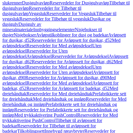
slukrenner
Dusjgulvavløp
Reservedeler for Dusjgulvavløp
Tilbehør til
dusjgulvavløp
Reservedeler for Tilbehør til
dusjgulvavløp
Veggsluk
Reservedeler for Veggsluk
Tilbehør til
veggsluk
Reservedeler for Tilbehør til veggsluk
Dusjkar og
dusjgulv
Dusjgulv av
mineralmateriale
Innbyggingselementer
Nisjebokser til
dusjer
Nisjebokser
Avløpstilkoblinger for dusj og badekar
Avløpsett
for dusjkar, d52
Reservedeler for Avløpsett for dusjkar, d52
Med
avløpsdeksel
Reservedeler for Med avløpsdeksel
Uten
avløpsdeksel
Reservedeler for Uten
avløpsdeksel
Avløpsdeksel
Reservedeler for Avløpsdeksel
Avløpssett
for dusjkar, d62
Reservedeler for Avløpssett for dusjkar, d62
Med
avløpsdeksel
Reservedeler for Med avløpsdeksel
Uten
avløpsdeksel
Reservedeler for Uten avløpsdeksel
Avløpssett for
dusjkar, d90
Reservedeler for Avløpssett for dusjkar, d90
Med
avløpsdeksel
Reservedeler for Med avløpsdeksel
Avløpssett for
badekar, d52
Reservedeler for Avløpssett for badekar, d52
Med
dreiehåndtak
Reservedeler for Med dreiehåndtak
Prefabrikkerte sett
for dreiehåndtak
Med dreiehåndtak og innløp
Reservedeler for Med
dreiehåndtak og innløp
Prefabrikkerte sett for dreiehåndtak og
innløp
Reservedeler for Prefabrikkerte sett for dreiehåndtak og
innløp
Med trykkaktivering PushControl
Reservedeler for Med
trykkaktivering PushControl
Tilbehør til avløpssett for
badekar
Reservedeler for Tilbehør til avløpssett for
badekar
Tilkoblingssett
Innebygd røravbryter
Reservedeler for