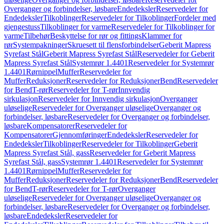
Overganger og forbindelser, løsbare
Endedeksler
Reservedeler for
Endedeksler
Tilkoblinger
Reservedeler for Tilkoblinger
Fordeler med
gjengestuss
Tilkoblinger for varme
Reservedeler for Tilkoblinger for
varme
Tilbehør
Beskyttelse for rør og fittings
Klammer for
rør
Systempakninger
Skruesett til flensforbindelser
Geberit Mapress
Syrefast Stål
Geberit Mapress Syrefast Stål
Reservedeler for Geberit
Mapress Syrefast Stål
Systemrør 1.4401
Reservedeler for Systemrør
1.4401
Rørnippel
Muffer
Reservedeler for
Muffer
Reduksjoner
Reservedeler for Reduksjoner
Bend
Reservedeler
for Bend
T-rør
Reservedeler for T-rør
Innvendig
sirkulasjon
Reservedeler for Innvendig sirkulasjon
Overganger
uløselige
Reservedeler for Overganger uløselige
Overganger og
forbindelser, løsbare
Reservedeler for Overganger og forbindelser,
løsbare
Kompensatorer
Reservedeler for
Kompensatorer
Gjennomføringer
Endedeksler
Reservedeler for
Endedeksler
Tilkoblinger
Reservedeler for Tilkoblinger
Geberit
Mapress Syrefast Stål, gass
Reservedeler for Geberit Mapress
Syrefast Stål, gass
Systemrør 1.4401
Reservedeler for Systemrør
1.4401
Rørnippel
Muffer
Reservedeler for
Muffer
Reduksjoner
Reservedeler for Reduksjoner
Bend
Reservedeler
for Bend
T-rør
Reservedeler for T-rør
Overganger
uløselige
Reservedeler for Overganger uløselige
Overganger og
forbindelser, løsbare
Reservedeler for Overganger og forbindelser,
løsbare
Endedeksler
Reservedeler for