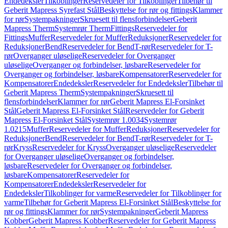
Endedeksler
Tilkoblinger
Reservedeler for Tilkoblinger
Tilbehør til
Geberit Mapress Syrefast Stål
Beskyttelse for rør og fittings
Klammer
for rør
Systempakninger
Skruesett til flensforbindelser
Geberit
Mapress Therm
Systemrør Therm
Fittings
Reservedeler for
Fittings
Muffer
Reservedeler for Muffer
Reduksjoner
Reservedeler for
Reduksjoner
Bend
Reservedeler for Bend
T-rør
Reservedeler for T-
rør
Overganger uløselige
Reservedeler for Overganger
uløselige
Overganger og forbindelser, løsbare
Reservedeler for
Overganger og forbindelser, løsbare
Kompensatorer
Reservedeler for
Kompensatorer
Endedeksler
Reservedeler for Endedeksler
Tilbehør til
Geberit Mapress Therm
Systempakninger
Skruesett til
flensforbindelser
Klammer for rør
Geberit Mapress El-Forsinket
Stål
Geberit Mapress El-Forsinket Stål
Reservedeler for Geberit
Mapress El-Forsinket Stål
Systemrør 1.0034
Systemrør
1.0215
Muffer
Reservedeler for Muffer
Reduksjoner
Reservedeler for
Reduksjoner
Bend
Reservedeler for Bend
T-rør
Reservedeler for T-
rør
Kryss
Reservedeler for Kryss
Overganger uløselige
Reservedeler
for Overganger uløselige
Overganger og forbindelser,
løsbare
Reservedeler for Overganger og forbindelser,
løsbare
Kompensatorer
Reservedeler for
Kompensatorer
Endedeksler
Reservedeler for
Endedeksler
Tilkoblinger for varme
Reservedeler for Tilkoblinger for
varme
Tilbehør for Geberit Mapress El-Forsinket Stål
Beskyttelse for
rør og fittings
Klammer for rør
Systempakninger
Geberit Mapress
Kobber
Geberit Mapress Kobber
Reservedeler for Geberit Mapress