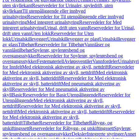
uten skyllekant
Reservedeler for Urinaler, spyledrift, uten
skyllekant
Til utenpåliggende eller innbygd
urinalstyring
Reservedeler for Til utenpåliggende eller innbygd
urinalstyring
Med integrert urinalstyring
Reservedeler for Med
integrert urinalstyring
Urinal, drift uten vann
Reservedeler for Urinal,
drift uten vann
Uten lokk
Reservedeler for Uten
lokk
Urinalskillevegger
Urinalskillevegger av plast
Urinalskillevegger
av glass
Tilbehør
Reservedeler for Tilbehør
Vannlåser og
vannlåstilbehør
Spylerør, spylerørsbend og
overgangsstykker
Reservedeler for Spylerør, spylerørsbend og
overgangsstykker
Festemateriell
Avløpsventiler
Vannfordeler
Urinalstyr
for Innfelt
Med elektronisk aktivering av skyll, nettdrift
Reservedeler
for Med elektronisk aktivering av skyll, nettdrift
Med elektronisk
aktivering av skyll, batteridrift
Reservedeler for Med elektronisk
aktivering av skyll, batteridrift
Med pneumatisk aktivering av
skyll
Reservedeler for Med pneumatisk aktivering av
skyll
Basic
Reservedeler for Basic
Utenpåliggende
Reservedeler for
Utenpåliggende
Med elektronisk aktivering av skyll,
nettdrift
Reservedeler for Med elektronisk aktivering av skyll,
nettdrift
Med elektronisk aktivering av skyll, batteridrift
Reservedeler
for Med elektronisk aktivering av skyll,
batteridrift
Tilbehør
Reservedeler for Tilbehør
Råbygg- og
utskiftingssett
Reservedeler for Råbygg- og utskiftingssett
Spylerør,
spylerørsbend og overgangsstykker
Deksler
Integrerte styringer
Annet