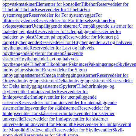
oppvaskmaskiner
Elementer for konsoller
Tilbehør
Reservedeler for
Tilbehør
Tilbehør
Reservedeler for Tilbehør
For
systemvegger
Reservedeler for For systemvegger
For
tilførselssystemer
Reservedeler for For tilførselssystemer
For
avløpssystemer
Utenpåliggende sisterner
Utenpåliggende sisterner for
toaletter, av plast
Reservedeler for Utenpåliggende sisterner for
toaletter, av plast
Montert på topp
Reservedeler for Montert på
topp
Høythengende
Reservedeler for Høythengende
Lavt og halvveis
høythengende
Reservedeler for Lavt og halvveis
høythengende
Spylerør for utenpåliggende
sisterner
Høythengende
Lavt og halvveis
høythengende
Tilbehør
Tilkoblinger
Pakninger
Pakningsringer
Skylleven
innbyggingssisterner
Reservedeler for Sigma
innbyggingssisterner
Omega innbyggingssisterner
Reservedeler for
Omega innbyggingssisterner
Delta innbyggingssisterner
Reservedeler
for Delta innbyggingssisterner
Spylerør
Tilbehør
Innløps- og
skylleventiler
Innløpsventiler
Reservedeler for
Innløpsventiler
Innløpsventiler for utenpåliggende
sisterner
Reservedeler for Innløpsventiler for utenpåliggende
sisterner
Innløpsventiler for skålsisterner
Reservedeler for
Innløpsventiler for skålsisterner
Innløpsventiler for sisterner
universelle
Reservedeler for Innløpsventiler for sisterner
universelle
Innløpsventil for Monolith
Reservedeler for Innløpsventil
for Monolith
Skylleventiler
Reservedeler for Skylleventiler
Skyll-
stopp-skyll
Reservedeler for Skyll-stopp-