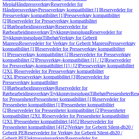
Mepla
Håndpressverktøy
Reservedeler for
Håndpressverktøy
Presseverktøy kompatibilitet [1]
Reservedeler for
Presseverktøy kompatibilitet [1]
Presseverktøy kompatibilitet
[2]
Reservedeler for Presseverktøy kompatibilitet
[2]
Rørbearbeidingsverktøy
Reservedeler for
Rørbearbeidingsverktøy
Trykkprøvingsplugg
Reservedeler for
Trykkprøvingsplugg
Tilbehør
Verktøy for Geberit
Mapress
Reservedeler for Verktøy for Geberit Mapress
Presseverktøy
kompatibilitet [1]
Reservedeler for Presseverktøy kompatibilitet
[1]
Presseverktøy kompatibilitet [2]
Reservedeler for Presseverktøy
kompatibilitet [2]
Pressverktøy-kompatibilitet [1] / [2]
Reservedeler
for Pressverktøy-kompatibilitet [1] / [2]
Presseverktøy kompatibilitet
[2XL]
Reservedeler for Presseverktøy kompatibilitet
[2XL]
Presseverktøy kompatibilitet [3]
Reservedeler for
Presseverktøy kompatibilitet
[3]
Rørbearbeidingsverktøy
Reservedeler for
Rørbearbeidingsverktøy
Trykkprøvingsplugg
Tilbehør
Pressenheter
Res
for Pressenheter
Pressenheter kompatibilitet [1]
Reservedeler for
Pressenheter kompatibilitet [1]
Pressenheter kompatibilitet
[2]
Reservedeler for Pressenheter kompatibilitet [2]
Pressenheter
kompatibilitet [2XL]
Reservedeler for Pressenheter kompatibilitet
[2XL]
Pressenheter kompatibilitet [4]/[2]
Reservedeler for
Pressenheter kompatibilitet [4]/[2]
Verktøy for Geberit Silent-db20 /
Geberit PE
Reservedeler for Verktøy for Geberit Silent-db20 /
Geberit PE
Elektrosveiseverktøy
Reservedeler for