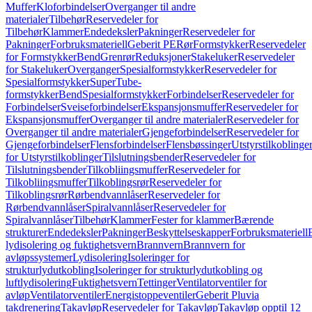
Muffer
Kloforbindelser
Overganger til andre
materialer
Tilbehør
Reservedeler for
Tilbehør
Klammer
Endedeksler
Pakninger
Reservedeler for
Pakninger
Forbruksmateriell
Geberit PE
Rør
Formstykker
Reservedeler
for Formstykker
Bend
Grenrør
Reduksjoner
Stakeluker
Reservedeler
for Stakeluker
Overganger
Spesialformstykker
Reservedeler for
Spesialformstykker
SuperTube-
formstykker
Bend
Spesialformstykker
Forbindelser
Reservedeler for
Forbindelser
Sveiseforbindelser
Ekspansjonsmuffer
Reservedeler for
Ekspansjonsmuffer
Overganger til andre materialer
Reservedeler for
Overganger til andre materialer
Gjengeforbindelser
Reservedeler for
Gjengeforbindelser
Flensforbindelser
Flensbøssinger
Utstyrstilkoblinge
for Utstyrstilkoblinger
Tilslutningsbender
Reservedeler for
Tilslutningsbender
Tilkobliingsmuffer
Reservedeler for
Tilkobliingsmuffer
Tilkoblingsrør
Reservedeler for
Tilkoblingsrør
Rørbendvannlåser
Reservedeler for
Rørbendvannlåser
Spiralvannlåser
Reservedeler for
Spiralvannlåser
Tilbehør
Klammer
Fester for klammer
Bærende
strukturer
Endedeksler
Pakninger
Beskyttelseskapper
Forbruksmateriell
lydisolering og fuktighetsvern
Brannvern
Brannvern for
avløpssystemer
Lydisolering
Isoleringer for
strukturlydutkobling
Isoleringer for strukturlydutkobling og
luftlydisolering
Fuktighetsvern
Tettinger
Ventilatorventiler for
avløp
Ventilatorventiler
Energistoppeventiler
Geberit Pluvia
takdrenering
Takavløp
Reservedeler for Takavløp
Takavløp opptil 12