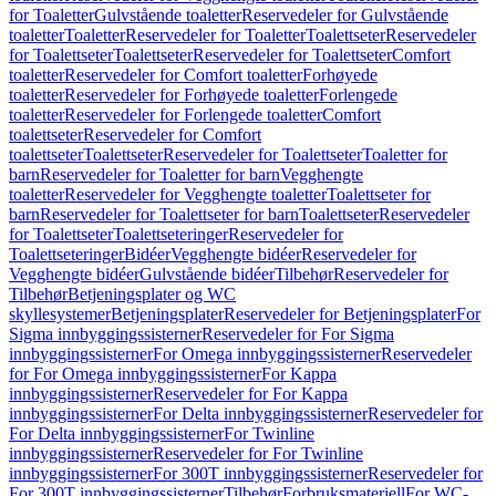
for Toaletter
Gulvstående toaletter
Reservedeler for Gulvstående
toaletter
Toaletter
Reservedeler for Toaletter
Toalettseter
Reservedeler
for Toalettseter
Toalettseter
Reservedeler for Toalettseter
Comfort
toaletter
Reservedeler for Comfort toaletter
Forhøyede
toaletter
Reservedeler for Forhøyede toaletter
Forlengede
toaletter
Reservedeler for Forlengede toaletter
Comfort
toalettseter
Reservedeler for Comfort
toalettseter
Toalettseter
Reservedeler for Toalettseter
Toaletter for
barn
Reservedeler for Toaletter for barn
Vegghengte
toaletter
Reservedeler for Vegghengte toaletter
Toalettseter for
barn
Reservedeler for Toalettseter for barn
Toalettseter
Reservedeler
for Toalettseter
Toalettseteringer
Reservedeler for
Toalettseteringer
Bidéer
Vegghengte bidéer
Reservedeler for
Vegghengte bidéer
Gulvstående bidéer
Tilbehør
Reservedeler for
Tilbehør
Betjeningsplater og WC
skyllesystemer
Betjeningsplater
Reservedeler for Betjeningsplater
For
Sigma innbyggingssisterner
Reservedeler for For Sigma
innbyggingssisterner
For Omega innbyggingssisterner
Reservedeler
for For Omega innbyggingssisterner
For Kappa
innbyggingssisterner
Reservedeler for For Kappa
innbyggingssisterner
For Delta innbyggingssisterner
Reservedeler for
For Delta innbyggingssisterner
For Twinline
innbyggingssisterner
Reservedeler for For Twinline
innbyggingssisterner
For 300T innbyggingssisterner
Reservedeler for
For 300T innbyggingssisterner
Tilbehør
Forbruksmateriell
For WC-