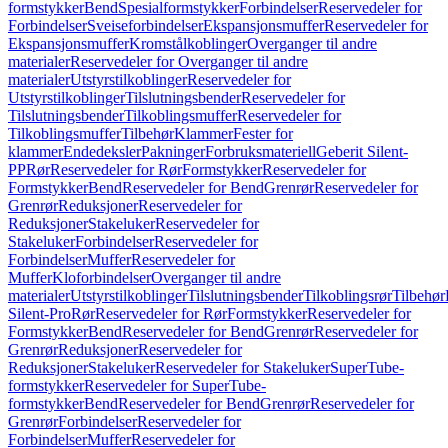
formstykker
Bend
Spesialformstykker
Forbindelser
Reservedeler for
Forbindelser
Sveiseforbindelser
Ekspansjonsmuffer
Reservedeler for
Ekspansjonsmuffer
Kromstålkoblinger
Overganger til andre
materialer
Reservedeler for Overganger til andre
materialer
Utstyrstilkoblinger
Reservedeler for
Utstyrstilkoblinger
Tilslutningsbender
Reservedeler for
Tilslutningsbender
Tilkoblingsmuffer
Reservedeler for
Tilkoblingsmuffer
Tilbehør
Klammer
Fester for
klammer
Endedeksler
Pakninger
Forbruksmateriell
Geberit Silent-
PP
Rør
Reservedeler for Rør
Formstykker
Reservedeler for
Formstykker
Bend
Reservedeler for Bend
Grenrør
Reservedeler for
Grenrør
Reduksjoner
Reservedeler for
Reduksjoner
Stakeluker
Reservedeler for
Stakeluker
Forbindelser
Reservedeler for
Forbindelser
Muffer
Reservedeler for
Muffer
Kloforbindelser
Overganger til andre
materialer
Utstyrstilkoblinger
Tilslutningsbender
Tilkoblingsrør
Tilbehør
Silent-Pro
Rør
Reservedeler for Rør
Formstykker
Reservedeler for
Formstykker
Bend
Reservedeler for Bend
Grenrør
Reservedeler for
Grenrør
Reduksjoner
Reservedeler for
Reduksjoner
Stakeluker
Reservedeler for Stakeluker
SuperTube-
formstykker
Reservedeler for SuperTube-
formstykker
Bend
Reservedeler for Bend
Grenrør
Reservedeler for
Grenrør
Forbindelser
Reservedeler for
Forbindelser
Muffer
Reservedeler for