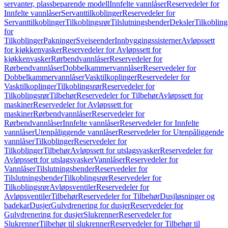
servanter, plassbeparende modell
Innfelte vannlåser
Reservedeler for
Innfelte vannlåser
Servanttilkoblinger
Reservedeler for
Servanttilkoblinger
Tilkoblingsrør
Tilslutningsbender
Deksler
Tilkobling
for
Tilkoblinger
Pakninger
Sveiseender
Innbyggingssisterner
Avløpssett
for kjøkkenvasker
Reservedeler for Avløpssett for
kjøkkenvasker
Rørbendvannlåser
Reservedeler for
Rørbendvannlåser
Dobbelkammervannlåser
Reservedeler for
Dobbelkammervannlåser
Vasktilkoplinger
Reservedeler for
Vasktilkoplinger
Tilkoblingsrør
Reservedeler for
Tilkoblingsrør
Tilbehør
Reservedeler for Tilbehør
Avløpssett for
maskiner
Reservedeler for Avløpssett for
maskiner
Rørbendvannlåser
Reservedeler for
Rørbendvannlåser
Innfelte vannlåser
Reservedeler for Innfelte
vannlåser
Utenpåliggende vannlåser
Reservedeler for Utenpåliggende
vannlåser
Tilkoblinger
Reservedeler for
Tilkoblinger
Tilbehør
Avløpssett for utslagsvasker
Reservedeler for
Avløpssett for utslagsvasker
Vannlåser
Reservedeler for
Vannlåser
Tilslutningsbender
Reservedeler for
Tilslutningsbender
Tilkoblingsrør
Reservedeler for
Tilkoblingsrør
Avløpsventiler
Reservedeler for
Avløpsventiler
Tilbehør
Reservedeler for Tilbehør
Dusjløsninger og
badekar
Dusjer
Gulvdrenering for dusjer
Reservedeler for
Gulvdrenering for dusjer
Slukrenner
Reservedeler for
Slukrenner
Tilbehør til slukrenner
Reservedeler for Tilbehør til