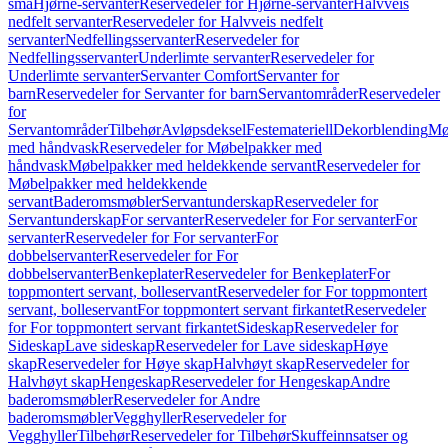
små
Hjørne-servanter
Reservedeler for Hjørne-servanter
Halvveis
nedfelt servanter
Reservedeler for Halvveis nedfelt
servanter
Nedfellingsservanter
Reservedeler for
Nedfellingsservanter
Underlimte servanter
Reservedeler for
Underlimte servanter
Servanter Comfort
Servanter for
barn
Reservedeler for Servanter for barn
Servantområder
Reservedeler
for
Servantområder
Tilbehør
Avløpsdeksel
Festemateriell
Dekorblending
Mø
med håndvask
Reservedeler for Møbelpakker med
håndvask
Møbelpakker med heldekkende servant
Reservedeler for
Møbelpakker med heldekkende
servant
Baderomsmøbler
Servantunderskap
Reservedeler for
Servantunderskap
For servanter
Reservedeler for For servanter
For
servanter
Reservedeler for For servanter
For
dobbelservanter
Reservedeler for For
dobbelservanter
Benkeplater
Reservedeler for Benkeplater
For
toppmontert servant, bolleservant
Reservedeler for For toppmontert
servant, bolleservant
For toppmontert servant firkantet
Reservedeler
for For toppmontert servant firkantet
Sideskap
Reservedeler for
Sideskap
Lave sideskap
Reservedeler for Lave sideskap
Høye
skap
Reservedeler for Høye skap
Halvhøyt skap
Reservedeler for
Halvhøyt skap
Hengeskap
Reservedeler for Hengeskap
Andre
baderomsmøbler
Reservedeler for Andre
baderomsmøbler
Vegghyller
Reservedeler for
Vegghyller
Tilbehør
Reservedeler for Tilbehør
Skuffeinnsatser og