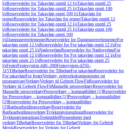
l/s
Reservedeler for Takavløp opptil 12 l/s
Takavløp opptil 25
l/s
Reservedeler for Takavløp opptil 25 l/s
Takavløp oppti 100
l/s
Reservedeler for Takavløp oppti 100 l/s
Takavløp for
renner
Reservedeler for Takavløp for renner
Takavløp opptil 12
l/s
Reservedeler for Takavløp opptil 12 l/s
Takavløp opptil 25
l/s
Reservedeler for Takavløp opptil 25 l/s
Takavløp oppti 100
l/s
Reservedeler for Takavløp oppti 100
l/s
Dampsperreelementer
Reservedeler for Dampsperreelementer
For
takavløp oppti 12 l/s
Reservedeler for For takavløp oppti 12 l/s
For
takavløp oppti 25 l/s
Nødoverløp
Reservedeler for Nødoverløp
For
takavløp oppti 12 l/s
Reservedeler for For takavløp oppti 12 l/s
For
takavløp oppti 25 l/s
Reservedeler for For takavløp oppti 25
l/s
Fester
Festesystem d40–200
Festesystem d250–
315
Tilbehør
Reservedeler for Tilbehør
For takavløp
Reservedeler for
For takavløp
For fester
Verktøy, nettverkskomponenter og
programvare
Verktøy
Verktøy til Geberit FlowFit
Reservedeler for
Verktøy til Geberit FlowFit
Manuelle pressverktøy
Reservedeler for
Manuelle pressverktøy
Pressverktøy – kompatibilitet [1]
Reservedeler
for Pressverktøy – kompatibilitet [1]
Pressverktøy – kompatibilitet
[2]
Reservedeler for Pressverktøy – kompatibilitet
[2]
Rørbearbeidingsverktøy
Reservedeler for
Rørbearbeidingsverktøy
Trykkprøvingsplugg
Reservedeler for
Trykkprøvingsplugg
Testmiddel
Pressenheter med
verktøy
Tilbehør
Reservedeler for Tilbehør
Verktøy for Geberit
Mepla
Reservedeler for Verktøy for Geberit