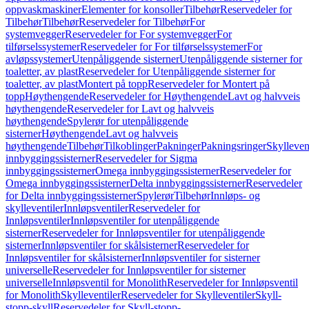
oppvaskmaskiner
Elementer for konsoller
Tilbehør
Reservedeler for
Tilbehør
Tilbehør
Reservedeler for Tilbehør
For
systemvegger
Reservedeler for For systemvegger
For
tilførselssystemer
Reservedeler for For tilførselssystemer
For
avløpssystemer
Utenpåliggende sisterner
Utenpåliggende sisterner for
toaletter, av plast
Reservedeler for Utenpåliggende sisterner for
toaletter, av plast
Montert på topp
Reservedeler for Montert på
topp
Høythengende
Reservedeler for Høythengende
Lavt og halvveis
høythengende
Reservedeler for Lavt og halvveis
høythengende
Spylerør for utenpåliggende
sisterner
Høythengende
Lavt og halvveis
høythengende
Tilbehør
Tilkoblinger
Pakninger
Pakningsringer
Skylleven
innbyggingssisterner
Reservedeler for Sigma
innbyggingssisterner
Omega innbyggingssisterner
Reservedeler for
Omega innbyggingssisterner
Delta innbyggingssisterner
Reservedeler
for Delta innbyggingssisterner
Spylerør
Tilbehør
Innløps- og
skylleventiler
Innløpsventiler
Reservedeler for
Innløpsventiler
Innløpsventiler for utenpåliggende
sisterner
Reservedeler for Innløpsventiler for utenpåliggende
sisterner
Innløpsventiler for skålsisterner
Reservedeler for
Innløpsventiler for skålsisterner
Innløpsventiler for sisterner
universelle
Reservedeler for Innløpsventiler for sisterner
universelle
Innløpsventil for Monolith
Reservedeler for Innløpsventil
for Monolith
Skylleventiler
Reservedeler for Skylleventiler
Skyll-
stopp-skyll
Reservedeler for Skyll-stopp-