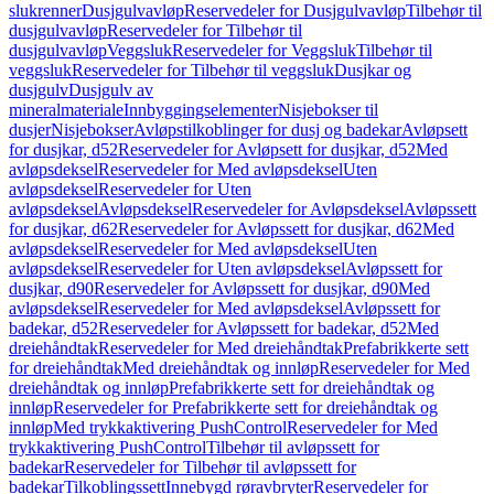
slukrenner
Dusjgulvavløp
Reservedeler for Dusjgulvavløp
Tilbehør til
dusjgulvavløp
Reservedeler for Tilbehør til
dusjgulvavløp
Veggsluk
Reservedeler for Veggsluk
Tilbehør til
veggsluk
Reservedeler for Tilbehør til veggsluk
Dusjkar og
dusjgulv
Dusjgulv av
mineralmateriale
Innbyggingselementer
Nisjebokser til
dusjer
Nisjebokser
Avløpstilkoblinger for dusj og badekar
Avløpsett
for dusjkar, d52
Reservedeler for Avløpsett for dusjkar, d52
Med
avløpsdeksel
Reservedeler for Med avløpsdeksel
Uten
avløpsdeksel
Reservedeler for Uten
avløpsdeksel
Avløpsdeksel
Reservedeler for Avløpsdeksel
Avløpssett
for dusjkar, d62
Reservedeler for Avløpssett for dusjkar, d62
Med
avløpsdeksel
Reservedeler for Med avløpsdeksel
Uten
avløpsdeksel
Reservedeler for Uten avløpsdeksel
Avløpssett for
dusjkar, d90
Reservedeler for Avløpssett for dusjkar, d90
Med
avløpsdeksel
Reservedeler for Med avløpsdeksel
Avløpssett for
badekar, d52
Reservedeler for Avløpssett for badekar, d52
Med
dreiehåndtak
Reservedeler for Med dreiehåndtak
Prefabrikkerte sett
for dreiehåndtak
Med dreiehåndtak og innløp
Reservedeler for Med
dreiehåndtak og innløp
Prefabrikkerte sett for dreiehåndtak og
innløp
Reservedeler for Prefabrikkerte sett for dreiehåndtak og
innløp
Med trykkaktivering PushControl
Reservedeler for Med
trykkaktivering PushControl
Tilbehør til avløpssett for
badekar
Reservedeler for Tilbehør til avløpssett for
badekar
Tilkoblingssett
Innebygd røravbryter
Reservedeler for