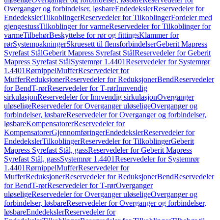
Overganger og forbindelser, løsbare
Endedeksler
Reservedeler for
Endedeksler
Tilkoblinger
Reservedeler for Tilkoblinger
Fordeler med
gjengestuss
Tilkoblinger for varme
Reservedeler for Tilkoblinger for
varme
Tilbehør
Beskyttelse for rør og fittings
Klammer for
rør
Systempakninger
Skruesett til flensforbindelser
Geberit Mapress
Syrefast Stål
Geberit Mapress Syrefast Stål
Reservedeler for Geberit
Mapress Syrefast Stål
Systemrør 1.4401
Reservedeler for Systemrør
1.4401
Rørnippel
Muffer
Reservedeler for
Muffer
Reduksjoner
Reservedeler for Reduksjoner
Bend
Reservedeler
for Bend
T-rør
Reservedeler for T-rør
Innvendig
sirkulasjon
Reservedeler for Innvendig sirkulasjon
Overganger
uløselige
Reservedeler for Overganger uløselige
Overganger og
forbindelser, løsbare
Reservedeler for Overganger og forbindelser,
løsbare
Kompensatorer
Reservedeler for
Kompensatorer
Gjennomføringer
Endedeksler
Reservedeler for
Endedeksler
Tilkoblinger
Reservedeler for Tilkoblinger
Geberit
Mapress Syrefast Stål, gass
Reservedeler for Geberit Mapress
Syrefast Stål, gass
Systemrør 1.4401
Reservedeler for Systemrør
1.4401
Rørnippel
Muffer
Reservedeler for
Muffer
Reduksjoner
Reservedeler for Reduksjoner
Bend
Reservedeler
for Bend
T-rør
Reservedeler for T-rør
Overganger
uløselige
Reservedeler for Overganger uløselige
Overganger og
forbindelser, løsbare
Reservedeler for Overganger og forbindelser,
løsbare
Endedeksler
Reservedeler for