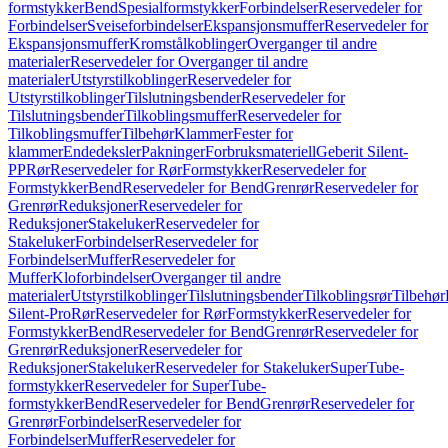
formstykker
Bend
Spesialformstykker
Forbindelser
Reservedeler for
Forbindelser
Sveiseforbindelser
Ekspansjonsmuffer
Reservedeler for
Ekspansjonsmuffer
Kromstålkoblinger
Overganger til andre
materialer
Reservedeler for Overganger til andre
materialer
Utstyrstilkoblinger
Reservedeler for
Utstyrstilkoblinger
Tilslutningsbender
Reservedeler for
Tilslutningsbender
Tilkoblingsmuffer
Reservedeler for
Tilkoblingsmuffer
Tilbehør
Klammer
Fester for
klammer
Endedeksler
Pakninger
Forbruksmateriell
Geberit Silent-
PP
Rør
Reservedeler for Rør
Formstykker
Reservedeler for
Formstykker
Bend
Reservedeler for Bend
Grenrør
Reservedeler for
Grenrør
Reduksjoner
Reservedeler for
Reduksjoner
Stakeluker
Reservedeler for
Stakeluker
Forbindelser
Reservedeler for
Forbindelser
Muffer
Reservedeler for
Muffer
Kloforbindelser
Overganger til andre
materialer
Utstyrstilkoblinger
Tilslutningsbender
Tilkoblingsrør
Tilbehør
Silent-Pro
Rør
Reservedeler for Rør
Formstykker
Reservedeler for
Formstykker
Bend
Reservedeler for Bend
Grenrør
Reservedeler for
Grenrør
Reduksjoner
Reservedeler for
Reduksjoner
Stakeluker
Reservedeler for Stakeluker
SuperTube-
formstykker
Reservedeler for SuperTube-
formstykker
Bend
Reservedeler for Bend
Grenrør
Reservedeler for
Grenrør
Forbindelser
Reservedeler for
Forbindelser
Muffer
Reservedeler for