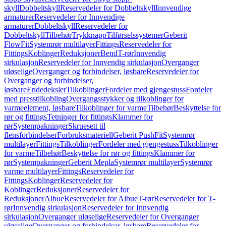
skyll
Dobbeltskyll
Reservedeler for Dobbeltskyll
Innvendige
armaturer
Reservedeler for Innvendige
armaturer
Dobbeltskyll
Reservedeler for
Dobbeltskyll
Tilbehør
Trykknapp
Tilførselssystemer
Geberit
FlowFit
Systemrør multilayer
Fittings
Reservedeler for
Fittings
Koblinger
Reduksjoner
Bend
T-rør
Innvendig
sirkulasjon
Reservedeler for Innvendig sirkulasjon
Overganger
uløselige
Overganger og forbindelser, løsbare
Reservedeler for
Overganger og forbindelser,
løsbare
Endedeksler
Tilkoblinger
Fordeler med gjengestuss
Fordeler
med presstilkobling
Overgangsstykker og tilkoblinger for
varmeelement, løsbare
Tilkoblinger for varme
Tilbehør
Beskyttelse for
rør og fittings
Tetninger for fittings
Klammer for
rør
Systempakninger
Skruesett til
flensforbindelser
Forbruksmateriell
Geberit PushFit
Systemrør
multilayer
Fittings
Tilkoblinger
Fordeler med gjengestuss
Tilkoblinger
for varme
Tilbehør
Beskyttelse for rør og fittings
Klammer for
rør
Systempakninger
Geberit Mepla
Systemrør multilayer
Systemrør
varme multilayer
Fittings
Reservedeler for
Fittings
Koblinger
Reservedeler for
Koblinger
Reduksjoner
Reservedeler for
Reduksjoner
Albue
Reservedeler for Albue
T-rør
Reservedeler for T-
rør
Innvendig sirkulasjon
Reservedeler for Innvendig
sirkulasjon
Overganger uløselige
Reservedeler for Overganger
uløselige
Overganger og forbindelser, løsbare
Reservedeler for