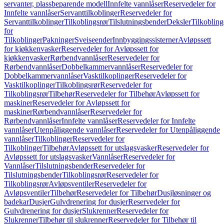
servanter, plassbeparende modell
Innfelte vannlåser
Reservedeler for
Innfelte vannlåser
Servanttilkoblinger
Reservedeler for
Servanttilkoblinger
Tilkoblingsrør
Tilslutningsbender
Deksler
Tilkobling
for
Tilkoblinger
Pakninger
Sveiseender
Innbyggingssisterner
Avløpssett
for kjøkkenvasker
Reservedeler for Avløpssett for
kjøkkenvasker
Rørbendvannlåser
Reservedeler for
Rørbendvannlåser
Dobbelkammervannlåser
Reservedeler for
Dobbelkammervannlåser
Vasktilkoplinger
Reservedeler for
Vasktilkoplinger
Tilkoblingsrør
Reservedeler for
Tilkoblingsrør
Tilbehør
Reservedeler for Tilbehør
Avløpssett for
maskiner
Reservedeler for Avløpssett for
maskiner
Rørbendvannlåser
Reservedeler for
Rørbendvannlåser
Innfelte vannlåser
Reservedeler for Innfelte
vannlåser
Utenpåliggende vannlåser
Reservedeler for Utenpåliggende
vannlåser
Tilkoblinger
Reservedeler for
Tilkoblinger
Tilbehør
Avløpssett for utslagsvasker
Reservedeler for
Avløpssett for utslagsvasker
Vannlåser
Reservedeler for
Vannlåser
Tilslutningsbender
Reservedeler for
Tilslutningsbender
Tilkoblingsrør
Reservedeler for
Tilkoblingsrør
Avløpsventiler
Reservedeler for
Avløpsventiler
Tilbehør
Reservedeler for Tilbehør
Dusjløsninger og
badekar
Dusjer
Gulvdrenering for dusjer
Reservedeler for
Gulvdrenering for dusjer
Slukrenner
Reservedeler for
Slukrenner
Tilbehør til slukrenner
Reservedeler for Tilbehør til