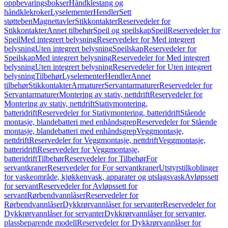
oppbevaringsbokser
Håndklestang og
håndklekroker
Lyselementer
Hendler
Sett
støtteben
Magnettavler
Stikkontakter
Reservedeler for
Stikkontakter
Annet tilbehør
Speil og speilskap
Speil
Reservedeler for
Speil
Med integrert belysning
Reservedeler for Med integrert
belysning
Uten integrert belysning
Speilskap
Reservedeler for
Speilskap
Med integrert belysning
Reservedeler for Med integrert
belysning
Uten integrert belysning
Reservedeler for Uten integrert
belysning
Tilbehør
Lyselementer
Hendler
Annet
tilbehør
Stikkontakter
Armaturer
Servantarmaturer
Reservedeler for
Servantarmaturer
Montering av stativ, nettdrift
Reservedeler for
Montering av stativ, nettdrift
Stativmontering,
batteridrift
Reservedeler for Stativmontering, batteridrift
Stående
montasje, blandebatteri med enhåndsgrep
Reservedeler for Stående
montasje, blandebatteri med enhåndsgrep
Veggmontasje,
nettdrift
Reservedeler for Veggmontasje, nettdrift
Veggmontasje,
batteridrift
Reservedeler for Veggmontasje,
batteridrift
Tilbehør
Reservedeler for Tilbehør
For
servantkraner
Reservedeler for For servantkraner
Utstyrstilkoblinger
for vaskeområde, kjøkkenvask, apparater og utslagsvask
Avløpssett
for servant
Reservedeler for Avløpssett for
servant
Rørbendvannlåser
Reservedeler for
Rørbendvannlåser
Dykkrørvannlåser for servanter
Reservedeler for
Dykkrørvannlåser for servanter
Dykkrørvannlåser for servanter,
plassbeparende modell
Reservedeler for Dykkrørvannlåser for