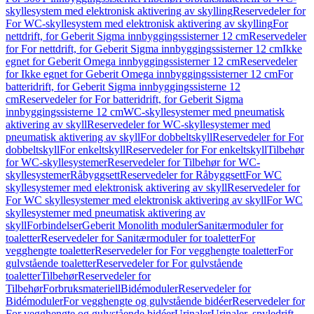
skyllesystem med elektronisk aktivering av skylling
Reservedeler for
For WC-skyllesystem med elektronisk aktivering av skylling
For
nettdrift, for Geberit Sigma innbyggingssisterner 12 cm
Reservedeler
for For nettdrift, for Geberit Sigma innbyggingssisterner 12 cm
Ikke
egnet for Geberit Omega innbyggingssisterner 12 cm
Reservedeler
for Ikke egnet for Geberit Omega innbyggingssisterner 12 cm
For
batteridrift, for Geberit Sigma innbyggingssisterne 12
cm
Reservedeler for For batteridrift, for Geberit Sigma
innbyggingssisterne 12 cm
WC-skyllesystemer med pneumatisk
aktivering av skyll
Reservedeler for WC-skyllesystemer med
pneumatisk aktivering av skyll
For dobbeltskyll
Reservedeler for For
dobbeltskyll
For enkeltskyll
Reservedeler for For enkeltskyll
Tilbehør
for WC-skyllesystemer
Reservedeler for Tilbehør for WC-
skyllesystemer
Råbyggsett
Reservedeler for Råbyggsett
For WC
skyllesystemer med elektronisk aktivering av skyll
Reservedeler for
For WC skyllesystemer med elektronisk aktivering av skyll
For WC
skyllesystemer med pneumatisk aktivering av
skyll
Forbindelser
Geberit Monolith moduler
Sanitærmoduler for
toaletter
Reservedeler for Sanitærmoduler for toaletter
For
vegghengte toaletter
Reservedeler for For vegghengte toaletter
For
gulvstående toaletter
Reservedeler for For gulvstående
toaletter
Tilbehør
Reservedeler for
Tilbehør
Forbruksmateriell
Bidémoduler
Reservedeler for
Bidémoduler
For vegghengte og gulvstående bidéer
Reservedeler for
For vegghengte og gulvstående bidéer
Urinaler
Urinaler, spyledrift,