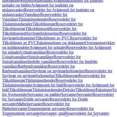
tilbehør
Betjeningshjelpemidler
Avløpstilkoblinger for toaletter,
urinaler og bidéer
Avløpssett for toaletter og
utslagsvasker
Reservedeler for Avløpssett for toaletter og
utslagsvasker
Vannlåser
Reservedeler for
Vannlåser
Tilslutningsbender
Reservedeler for
Tilslutningsbender
Tilkoblingsrør
Reservedeler for
Tilkoblingsrør
Tilkoblingssett
Reservedeler for
Tilkoblingssett
Spylerørforlengelser
Reservedeler for
Spylerørforlengelser
Tilkoblinger av PVC
Reservedeler for
Tilkoblinger av PVC
Pakningsringer og dekkapper
Overgangsstykker
og koblingsdeler
Avløpssett for urinaler
Reservedeler for Avløpssett
for urinaler
Urinalvannlåser
Reservedeler for
Urinalvannlåser
Spiralvannlåser
Reservedeler for
Spiralvannlåser
Innfelte vannlåser
Reservedeler for Innfelte
vannlåser
Rørbendvannlåser
Reservedeler for
Rørbendvannlåser
Spylerør og spylerørforlengelser
Reservedeler for
Spylerør og spylerørforlengelser
Tilkoblingsrør
Reservedeler for
Tilkoblingsrør
Tilslutningsbender
Reservedeler for
Tilslutningsbender
Avløpssett for bidé
Reservedeler for Avløpssett for
bidé
Tilkoblingsrør
Tilslutningsbender
Deksler
Tilkoblinger
Pakninger
Sv
for Sveiseender
Servanter og møbler
Servanter
Servanter
Reservedeler
for Servanter
Doble servanter
Reservedeler for Doble
servanter
Møbelservanter
Reservedeler for
Møbelservanter
Toppmonterte servanter
Reservedeler for
Toppmonterte servanter
Servanter, små
Reservedeler for Servanter,