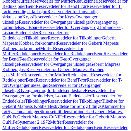
Kobber
Muffer
Reservedeler for Muffer
Reduksjoner
Reservedeler for
Reduksjoner
Bend
Reservedeler for Bend
T-rør
Reservedeler for T-
rør
Innvendig sirkulasjon
Reservedeler for Innvendig
sirkulasjon
Kryss
Reservedeler for Kryss
Overganger
uløselige
Reservedeler for Overganger uløselige
Overganger og
forbindelser, løsbare
Reservedeler for Overganger og forbindelser,
løsbare
Endedeksler
Reservedeler for
Endedeksler
Tilkoblinger
Reservedeler for Tilkoblinger
Geberit
Mapress Kobber, forkrommet
Reservedeler for Geberit Mapress
Kobber, forkrommet
Muffer
Reservedeler for
Muffer
Reduksjoner
Reservedeler for Reduksjoner
Bend
Reservedeler
for Bend
T-rør
Reservedeler for T-rør
Overganger
uløselige
Reservedeler for Overganger uløselige
Geberit Mapress
Kobber, gass
Reservedeler for Geberit Mapress Kobber,
gass
Muffer
Reservedeler for Muffer
Reduksjoner
Reservedeler for
Reduksjoner
Bend
Reservedeler for Bend
T-rør
Reservedeler for T-
rør
Overganger uløselige
Reservedeler for Overganger
uløselige
Overganger og forbindelser, løsbare
Reservedeler for
Overganger og forbindelser, løsbare
Endedeksler
Reservedeler for
Endedeksler
Tilkoblinger
Reservedeler for Tilkoblinger
Tilbehør for
Geberit Mapress Kobber
Beskyttelse for rør og fittings
Klammer for
rør
Systempakninger
Skruesett til flensforbindelser
Geberit Mapress
CuNiFe
Geberit Mapress CuNiFe
Reservedeler for Geberit Mapress
CuNiFe
Systemrør 2.1972
Muffer
Reservedeler for
Muffer
Reduksjoner
Reservedeler for Reduksjoner
Bend
Reservedeler