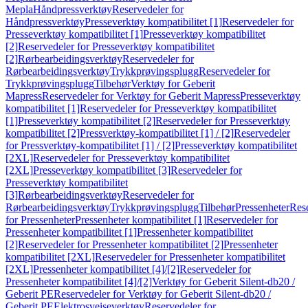
Mepla
Håndpressverktøy
Reservedeler for
Håndpressverktøy
Presseverktøy kompatibilitet [1]
Reservedeler for
Presseverktøy kompatibilitet [1]
Presseverktøy kompatibilitet
[2]
Reservedeler for Presseverktøy kompatibilitet
[2]
Rørbearbeidingsverktøy
Reservedeler for
Rørbearbeidingsverktøy
Trykkprøvingsplugg
Reservedeler for
Trykkprøvingsplugg
Tilbehør
Verktøy for Geberit
Mapress
Reservedeler for Verktøy for Geberit Mapress
Presseverktøy
kompatibilitet [1]
Reservedeler for Presseverktøy kompatibilitet
[1]
Presseverktøy kompatibilitet [2]
Reservedeler for Presseverktøy
kompatibilitet [2]
Pressverktøy-kompatibilitet [1] / [2]
Reservedeler
for Pressverktøy-kompatibilitet [1] / [2]
Presseverktøy kompatibilitet
[2XL]
Reservedeler for Presseverktøy kompatibilitet
[2XL]
Presseverktøy kompatibilitet [3]
Reservedeler for
Presseverktøy kompatibilitet
[3]
Rørbearbeidingsverktøy
Reservedeler for
Rørbearbeidingsverktøy
Trykkprøvingsplugg
Tilbehør
Pressenheter
Res
for Pressenheter
Pressenheter kompatibilitet [1]
Reservedeler for
Pressenheter kompatibilitet [1]
Pressenheter kompatibilitet
[2]
Reservedeler for Pressenheter kompatibilitet [2]
Pressenheter
kompatibilitet [2XL]
Reservedeler for Pressenheter kompatibilitet
[2XL]
Pressenheter kompatibilitet [4]/[2]
Reservedeler for
Pressenheter kompatibilitet [4]/[2]
Verktøy for Geberit Silent-db20 /
Geberit PE
Reservedeler for Verktøy for Geberit Silent-db20 /
Geberit PE
Elektrosveiseverktøy
Reservedeler for