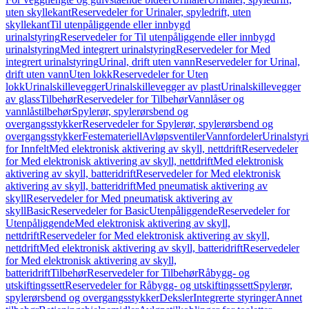
uten skyllekant
Reservedeler for Urinaler, spyledrift, uten
skyllekant
Til utenpåliggende eller innbygd
urinalstyring
Reservedeler for Til utenpåliggende eller innbygd
urinalstyring
Med integrert urinalstyring
Reservedeler for Med
integrert urinalstyring
Urinal, drift uten vann
Reservedeler for Urinal,
drift uten vann
Uten lokk
Reservedeler for Uten
lokk
Urinalskillevegger
Urinalskillevegger av plast
Urinalskillevegger
av glass
Tilbehør
Reservedeler for Tilbehør
Vannlåser og
vannlåstilbehør
Spylerør, spylerørsbend og
overgangsstykker
Reservedeler for Spylerør, spylerørsbend og
overgangsstykker
Festemateriell
Avløpsventiler
Vannfordeler
Urinalstyr
for Innfelt
Med elektronisk aktivering av skyll, nettdrift
Reservedeler
for Med elektronisk aktivering av skyll, nettdrift
Med elektronisk
aktivering av skyll, batteridrift
Reservedeler for Med elektronisk
aktivering av skyll, batteridrift
Med pneumatisk aktivering av
skyll
Reservedeler for Med pneumatisk aktivering av
skyll
Basic
Reservedeler for Basic
Utenpåliggende
Reservedeler for
Utenpåliggende
Med elektronisk aktivering av skyll,
nettdrift
Reservedeler for Med elektronisk aktivering av skyll,
nettdrift
Med elektronisk aktivering av skyll, batteridrift
Reservedeler
for Med elektronisk aktivering av skyll,
batteridrift
Tilbehør
Reservedeler for Tilbehør
Råbygg- og
utskiftingssett
Reservedeler for Råbygg- og utskiftingssett
Spylerør,
spylerørsbend og overgangsstykker
Deksler
Integrerte styringer
Annet