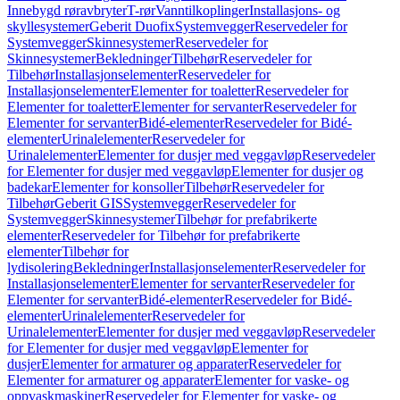
Innebygd røravbryter
T-rør
Vanntilkoplinger
Installasjons- og
skyllesystemer
Geberit Duofix
Systemvegger
Reservedeler for
Systemvegger
Skinnesystemer
Reservedeler for
Skinnesystemer
Bekledninger
Tilbehør
Reservedeler for
Tilbehør
Installasjonselementer
Reservedeler for
Installasjonselementer
Elementer for toaletter
Reservedeler for
Elementer for toaletter
Elementer for servanter
Reservedeler for
Elementer for servanter
Bidé-elementer
Reservedeler for Bidé-
elementer
Urinalelementer
Reservedeler for
Urinalelementer
Elementer for dusjer med veggavløp
Reservedeler
for Elementer for dusjer med veggavløp
Elementer for dusjer og
badekar
Elementer for konsoller
Tilbehør
Reservedeler for
Tilbehør
Geberit GIS
Systemvegger
Reservedeler for
Systemvegger
Skinnesystemer
Tilbehør for prefabrikerte
elementer
Reservedeler for Tilbehør for prefabrikerte
elementer
Tilbehør for
lydisolering
Bekledninger
Installasjonselementer
Reservedeler for
Installasjonselementer
Elementer for servanter
Reservedeler for
Elementer for servanter
Bidé-elementer
Reservedeler for Bidé-
elementer
Urinalelementer
Reservedeler for
Urinalelementer
Elementer for dusjer med veggavløp
Reservedeler
for Elementer for dusjer med veggavløp
Elementer for
dusjer
Elementer for armaturer og apparater
Reservedeler for
Elementer for armaturer og apparater
Elementer for vaske- og
oppvaskmaskiner
Reservedeler for Elementer for vaske- og