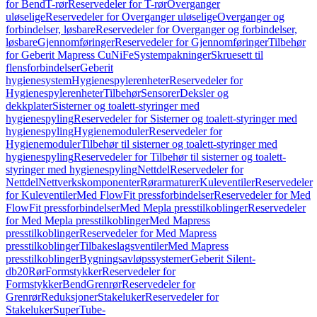
for Bend
T-rør
Reservedeler for T-rør
Overganger
uløselige
Reservedeler for Overganger uløselige
Overganger og
forbindelser, løsbare
Reservedeler for Overganger og forbindelser,
løsbare
Gjennomføringer
Reservedeler for Gjennomføringer
Tilbehør
for Geberit Mapress CuNiFe
Systempakninger
Skruesett til
flensforbindelser
Geberit
hygienesystem
Hygienespylerenheter
Reservedeler for
Hygienespylerenheter
Tilbehør
Sensorer
Deksler og
dekkplater
Sisterner og toalett-styringer med
hygienespyling
Reservedeler for Sisterner og toalett-styringer med
hygienespyling
Hygienemoduler
Reservedeler for
Hygienemoduler
Tilbehør til sisterner og toalett-styringer med
hygienespyling
Reservedeler for Tilbehør til sisterner og toalett-
styringer med hygienespyling
Nettdel
Reservedeler for
Nettdel
Nettverkskomponenter
Rørarmaturer
Kuleventiler
Reservedeler
for Kuleventiler
Med FlowFit pressforbindelser
Reservedeler for Med
FlowFit pressforbindelser
Med Mepla presstilkoblinger
Reservedeler
for Med Mepla presstilkoblinger
Med Mapress
presstilkoblinger
Reservedeler for Med Mapress
presstilkoblinger
Tilbakeslagsventiler
Med Mapress
presstilkoblinger
Bygningsavløpssystemer
Geberit Silent-
db20
Rør
Formstykker
Reservedeler for
Formstykker
Bend
Grenrør
Reservedeler for
Grenrør
Reduksjoner
Stakeluker
Reservedeler for
Stakeluker
SuperTube-