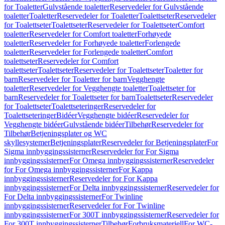
for Toaletter
Gulvstående toaletter
Reservedeler for Gulvstående
toaletter
Toaletter
Reservedeler for Toaletter
Toalettseter
Reservedeler
for Toalettseter
Toalettseter
Reservedeler for Toalettseter
Comfort
toaletter
Reservedeler for Comfort toaletter
Forhøyede
toaletter
Reservedeler for Forhøyede toaletter
Forlengede
toaletter
Reservedeler for Forlengede toaletter
Comfort
toalettseter
Reservedeler for Comfort
toalettseter
Toalettseter
Reservedeler for Toalettseter
Toaletter for
barn
Reservedeler for Toaletter for barn
Vegghengte
toaletter
Reservedeler for Vegghengte toaletter
Toalettseter for
barn
Reservedeler for Toalettseter for barn
Toalettseter
Reservedeler
for Toalettseter
Toalettseteringer
Reservedeler for
Toalettseteringer
Bidéer
Vegghengte bidéer
Reservedeler for
Vegghengte bidéer
Gulvstående bidéer
Tilbehør
Reservedeler for
Tilbehør
Betjeningsplater og WC
skyllesystemer
Betjeningsplater
Reservedeler for Betjeningsplater
For
Sigma innbyggingssisterner
Reservedeler for For Sigma
innbyggingssisterner
For Omega innbyggingssisterner
Reservedeler
for For Omega innbyggingssisterner
For Kappa
innbyggingssisterner
Reservedeler for For Kappa
innbyggingssisterner
For Delta innbyggingssisterner
Reservedeler for
For Delta innbyggingssisterner
For Twinline
innbyggingssisterner
Reservedeler for For Twinline
innbyggingssisterner
For 300T innbyggingssisterner
Reservedeler for
For 300T innbyggingssisterner
Tilbehør
Forbruksmateriell
For WC-