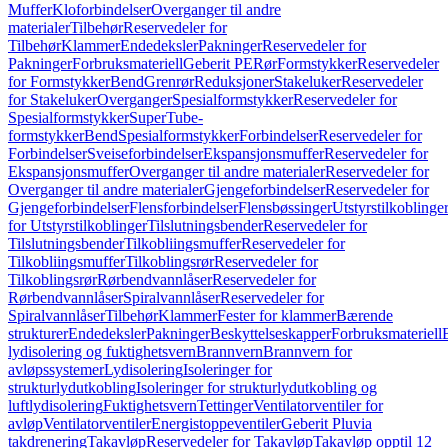
Muffer
Kloforbindelser
Overganger til andre
materialer
Tilbehør
Reservedeler for
Tilbehør
Klammer
Endedeksler
Pakninger
Reservedeler for
Pakninger
Forbruksmateriell
Geberit PE
Rør
Formstykker
Reservedeler
for Formstykker
Bend
Grenrør
Reduksjoner
Stakeluker
Reservedeler
for Stakeluker
Overganger
Spesialformstykker
Reservedeler for
Spesialformstykker
SuperTube-
formstykker
Bend
Spesialformstykker
Forbindelser
Reservedeler for
Forbindelser
Sveiseforbindelser
Ekspansjonsmuffer
Reservedeler for
Ekspansjonsmuffer
Overganger til andre materialer
Reservedeler for
Overganger til andre materialer
Gjengeforbindelser
Reservedeler for
Gjengeforbindelser
Flensforbindelser
Flensbøssinger
Utstyrstilkoblinge
for Utstyrstilkoblinger
Tilslutningsbender
Reservedeler for
Tilslutningsbender
Tilkobliingsmuffer
Reservedeler for
Tilkobliingsmuffer
Tilkoblingsrør
Reservedeler for
Tilkoblingsrør
Rørbendvannlåser
Reservedeler for
Rørbendvannlåser
Spiralvannlåser
Reservedeler for
Spiralvannlåser
Tilbehør
Klammer
Fester for klammer
Bærende
strukturer
Endedeksler
Pakninger
Beskyttelseskapper
Forbruksmateriell
lydisolering og fuktighetsvern
Brannvern
Brannvern for
avløpssystemer
Lydisolering
Isoleringer for
strukturlydutkobling
Isoleringer for strukturlydutkobling og
luftlydisolering
Fuktighetsvern
Tettinger
Ventilatorventiler for
avløp
Ventilatorventiler
Energistoppeventiler
Geberit Pluvia
takdrenering
Takavløp
Reservedeler for Takavløp
Takavløp opptil 12