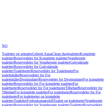
NO
Toaletter og urinaler
Geberit AquaClean dusjtoaletter
Komplette
toaletter
Reservedeler for Komplette toaletter
Vegghengte
toaletter
Reservedeler for Vegghengte toaletter
Gulvstående
toaletter
Reservedeler for Gulvstående
toaletter
Toalettseter
Reservedeler for Toalettseter
For
toalettskåler
Reservedeler for For
toalettskåler
Designplater
Reservedeler for Designplater
For komplette
toaletter
Reservedeler for For komplette toaletter
For
toalettseter
Reservedeler for For toalettseter
Tilbehør
Reservedeler for
Tilbehør
For komplette toaletter
For toalettseter
Reservedeler for For
toalettseter
For toalettseter og komplette
toaletter
Toaletter
Forbruksmateriell
Toalett og toalettseter
Vegghengte
toaletter
Reservedeler for Vegghengte toaletter
Toaletter
Reservedeler