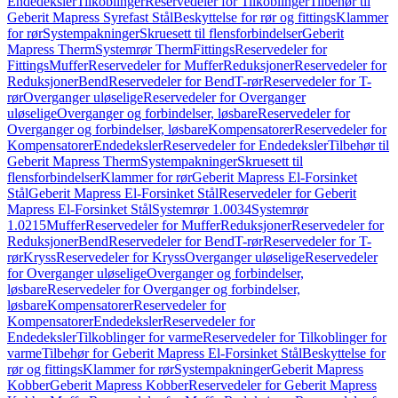
Endedeksler
Tilkoblinger
Reservedeler for Tilkoblinger
Tilbehør til
Geberit Mapress Syrefast Stål
Beskyttelse for rør og fittings
Klammer
for rør
Systempakninger
Skruesett til flensforbindelser
Geberit
Mapress Therm
Systemrør Therm
Fittings
Reservedeler for
Fittings
Muffer
Reservedeler for Muffer
Reduksjoner
Reservedeler for
Reduksjoner
Bend
Reservedeler for Bend
T-rør
Reservedeler for T-
rør
Overganger uløselige
Reservedeler for Overganger
uløselige
Overganger og forbindelser, løsbare
Reservedeler for
Overganger og forbindelser, løsbare
Kompensatorer
Reservedeler for
Kompensatorer
Endedeksler
Reservedeler for Endedeksler
Tilbehør til
Geberit Mapress Therm
Systempakninger
Skruesett til
flensforbindelser
Klammer for rør
Geberit Mapress El-Forsinket
Stål
Geberit Mapress El-Forsinket Stål
Reservedeler for Geberit
Mapress El-Forsinket Stål
Systemrør 1.0034
Systemrør
1.0215
Muffer
Reservedeler for Muffer
Reduksjoner
Reservedeler for
Reduksjoner
Bend
Reservedeler for Bend
T-rør
Reservedeler for T-
rør
Kryss
Reservedeler for Kryss
Overganger uløselige
Reservedeler
for Overganger uløselige
Overganger og forbindelser,
løsbare
Reservedeler for Overganger og forbindelser,
løsbare
Kompensatorer
Reservedeler for
Kompensatorer
Endedeksler
Reservedeler for
Endedeksler
Tilkoblinger for varme
Reservedeler for Tilkoblinger for
varme
Tilbehør for Geberit Mapress El-Forsinket Stål
Beskyttelse for
rør og fittings
Klammer for rør
Systempakninger
Geberit Mapress
Kobber
Geberit Mapress Kobber
Reservedeler for Geberit Mapress