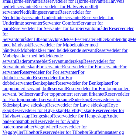
små
Hjørne-servanter
Reservedeler for Hjørne-servanter
Halvveis
nedfelt servanter
Reservedeler for Halvveis nedfelt
servanter
Nedfellingsservanter
Reservedeler for
Nedfellingsservanter
Underlimte servanter
Reservedeler for
Underlimte servanter
Servanter Comfort
Servanter for
barn
Reservedeler for Servanter for barn
Servantområder
Reservedeler
for
Servantområder
Tilbehør
Avløpsdeksel
Festemateriell
Dekorblending
Mø
med håndvask
Reservedeler for Møbelpakker med
håndvask
Møbelpakker med heldekkende servant
Reservedeler for
Møbelpakker med heldekkende
servant
Baderomsmøbler
Servantunderskap
Reservedeler for
Servantunderskap
For servanter
Reservedeler for For servanter
For
servanter
Reservedeler for For servanter
For
dobbelservanter
Reservedeler for For
dobbelservanter
Benkeplater
Reservedeler for Benkeplater
For
toppmontert servant, bolleservant
Reservedeler for For toppmontert
servant, bolleservant
For toppmontert servant firkantet
Reservedeler
for For toppmontert servant firkantet
Sideskap
Reservedeler for
Sideskap
Lave sideskap
Reservedeler for Lave sideskap
Høye
skap
Reservedeler for Høye skap
Halvhøyt skap
Reservedeler for
Halvhøyt skap
Hengeskap
Reservedeler for Hengeskap
Andre
baderomsmøbler
Reservedeler for Andre
baderomsmøbler
Vegghyller
Reservedeler for
Vegghyller
Tilbehør
Reservedeler for Tilbehør
Skuffeinnsatser og