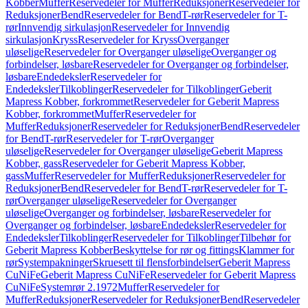
Kobber
Muffer
Reservedeler for Muffer
Reduksjoner
Reservedeler for
Reduksjoner
Bend
Reservedeler for Bend
T-rør
Reservedeler for T-
rør
Innvendig sirkulasjon
Reservedeler for Innvendig
sirkulasjon
Kryss
Reservedeler for Kryss
Overganger
uløselige
Reservedeler for Overganger uløselige
Overganger og
forbindelser, løsbare
Reservedeler for Overganger og forbindelser,
løsbare
Endedeksler
Reservedeler for
Endedeksler
Tilkoblinger
Reservedeler for Tilkoblinger
Geberit
Mapress Kobber, forkrommet
Reservedeler for Geberit Mapress
Kobber, forkrommet
Muffer
Reservedeler for
Muffer
Reduksjoner
Reservedeler for Reduksjoner
Bend
Reservedeler
for Bend
T-rør
Reservedeler for T-rør
Overganger
uløselige
Reservedeler for Overganger uløselige
Geberit Mapress
Kobber, gass
Reservedeler for Geberit Mapress Kobber,
gass
Muffer
Reservedeler for Muffer
Reduksjoner
Reservedeler for
Reduksjoner
Bend
Reservedeler for Bend
T-rør
Reservedeler for T-
rør
Overganger uløselige
Reservedeler for Overganger
uløselige
Overganger og forbindelser, løsbare
Reservedeler for
Overganger og forbindelser, løsbare
Endedeksler
Reservedeler for
Endedeksler
Tilkoblinger
Reservedeler for Tilkoblinger
Tilbehør for
Geberit Mapress Kobber
Beskyttelse for rør og fittings
Klammer for
rør
Systempakninger
Skruesett til flensforbindelser
Geberit Mapress
CuNiFe
Geberit Mapress CuNiFe
Reservedeler for Geberit Mapress
CuNiFe
Systemrør 2.1972
Muffer
Reservedeler for
Muffer
Reduksjoner
Reservedeler for Reduksjoner
Bend
Reservedeler