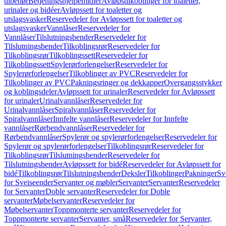
tilbehør
Betjeningshjelpemidler
Avløpstilkoblinger for toaletter,
urinaler og bidéer
Avløpssett for toaletter og
utslagsvasker
Reservedeler for Avløpssett for toaletter og
utslagsvasker
Vannlåser
Reservedeler for
Vannlåser
Tilslutningsbender
Reservedeler for
Tilslutningsbender
Tilkoblingsrør
Reservedeler for
Tilkoblingsrør
Tilkoblingssett
Reservedeler for
Tilkoblingssett
Spylerørforlengelser
Reservedeler for
Spylerørforlengelser
Tilkoblinger av PVC
Reservedeler for
Tilkoblinger av PVC
Pakningsringer og dekkapper
Overgangsstykker
og koblingsdeler
Avløpssett for urinaler
Reservedeler for Avløpssett
for urinaler
Urinalvannlåser
Reservedeler for
Urinalvannlåser
Spiralvannlåser
Reservedeler for
Spiralvannlåser
Innfelte vannlåser
Reservedeler for Innfelte
vannlåser
Rørbendvannlåser
Reservedeler for
Rørbendvannlåser
Spylerør og spylerørforlengelser
Reservedeler for
Spylerør og spylerørforlengelser
Tilkoblingsrør
Reservedeler for
Tilkoblingsrør
Tilslutningsbender
Reservedeler for
Tilslutningsbender
Avløpssett for bidé
Reservedeler for Avløpssett for
bidé
Tilkoblingsrør
Tilslutningsbender
Deksler
Tilkoblinger
Pakninger
Sv
for Sveiseender
Servanter og møbler
Servanter
Servanter
Reservedeler
for Servanter
Doble servanter
Reservedeler for Doble
servanter
Møbelservanter
Reservedeler for
Møbelservanter
Toppmonterte servanter
Reservedeler for
Toppmonterte servanter
Servanter, små
Reservedeler for Servanter,