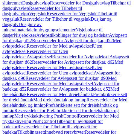
slukrenner
Dusjgulvavløp
Reservedeler for Dusjgulvavløp
Tilbehør til
dusjgulvavløp
Reservedeler for Tilbehør til
dusjgulvavløp
Veggsluk
Reservedeler for Veggsluk
Tilbehør til
veggsluk
Reservedeler for Tilbehør til veggsluk
Dusjkar og
dusjgulv
Dusjgulv av
mineralmateriale
Innbyggingselementer
Nisjebokser til
dusjer
Nisjebokser
Avløpstilkoblinger for dusj og badekar
Avløpsett
for dusjkar, d52
Reservedeler for Avløpsett for dusjkar, d52
Med
avløpsdeksel
Reservedeler for Med avløpsdeksel
Uten
avløpsdeksel
Reservedeler for Uten
avløpsdeksel
Avløpsdeksel
Reservedeler for Avløpsdeksel
Avløpssett
for dusjkar, d62
Reservedeler for Avløpssett for dusjkar, d62
Med
avløpsdeksel
Reservedeler for Med avløpsdeksel
Uten
avløpsdeksel
Reservedeler for Uten avløpsdeksel
Avløpssett for
dusjkar, d90
Reservedeler for Avløpssett for dusjkar, d90
Med
avløpsdeksel
Reservedeler for Med avløpsdeksel
Avløpssett for
badekar, d52
Reservedeler for Avløpssett for badekar, d52
Med
dreiehåndtak
Reservedeler for Med dreiehåndtak
Prefabrikkerte sett
for dreiehåndtak
Med dreiehåndtak og innløp
Reservedeler for Med
dreiehåndtak og innløp
Prefabrikkerte sett for dreiehåndtak og
innløp
Reservedeler for Prefabrikkerte sett for dreiehåndtak og
innløp
Med trykkaktivering PushControl
Reservedeler for Med
trykkaktivering PushControl
Tilbehør til avløpssett for
badekar
Reservedeler for Tilbehør til avløpssett for
badekar
Tilkoblingssett
Innebygd røravbryter
Reservedeler for