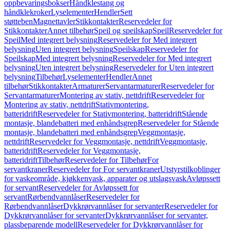
oppbevaringsbokser
Håndklestang og
håndklekroker
Lyselementer
Hendler
Sett
støtteben
Magnettavler
Stikkontakter
Reservedeler for
Stikkontakter
Annet tilbehør
Speil og speilskap
Speil
Reservedeler for
Speil
Med integrert belysning
Reservedeler for Med integrert
belysning
Uten integrert belysning
Speilskap
Reservedeler for
Speilskap
Med integrert belysning
Reservedeler for Med integrert
belysning
Uten integrert belysning
Reservedeler for Uten integrert
belysning
Tilbehør
Lyselementer
Hendler
Annet
tilbehør
Stikkontakter
Armaturer
Servantarmaturer
Reservedeler for
Servantarmaturer
Montering av stativ, nettdrift
Reservedeler for
Montering av stativ, nettdrift
Stativmontering,
batteridrift
Reservedeler for Stativmontering, batteridrift
Stående
montasje, blandebatteri med enhåndsgrep
Reservedeler for Stående
montasje, blandebatteri med enhåndsgrep
Veggmontasje,
nettdrift
Reservedeler for Veggmontasje, nettdrift
Veggmontasje,
batteridrift
Reservedeler for Veggmontasje,
batteridrift
Tilbehør
Reservedeler for Tilbehør
For
servantkraner
Reservedeler for For servantkraner
Utstyrstilkoblinger
for vaskeområde, kjøkkenvask, apparater og utslagsvask
Avløpssett
for servant
Reservedeler for Avløpssett for
servant
Rørbendvannlåser
Reservedeler for
Rørbendvannlåser
Dykkrørvannlåser for servanter
Reservedeler for
Dykkrørvannlåser for servanter
Dykkrørvannlåser for servanter,
plassbeparende modell
Reservedeler for Dykkrørvannlåser for