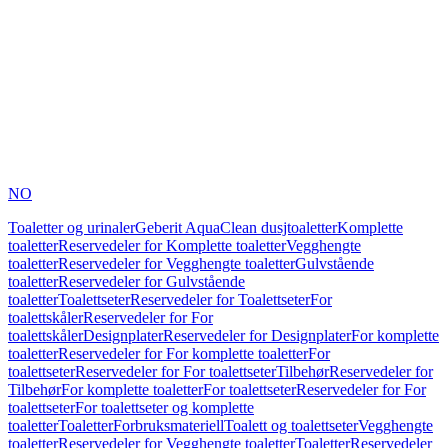
NO
Toaletter og urinaler
Geberit AquaClean dusjtoaletter
Komplette
toaletter
Reservedeler for Komplette toaletter
Vegghengte
toaletter
Reservedeler for Vegghengte toaletter
Gulvstående
toaletter
Reservedeler for Gulvstående
toaletter
Toalettseter
Reservedeler for Toalettseter
For
toalettskåler
Reservedeler for For
toalettskåler
Designplater
Reservedeler for Designplater
For komplette
toaletter
Reservedeler for For komplette toaletter
For
toalettseter
Reservedeler for For toalettseter
Tilbehør
Reservedeler for
Tilbehør
For komplette toaletter
For toalettseter
Reservedeler for For
toalettseter
For toalettseter og komplette
toaletter
Toaletter
Forbruksmateriell
Toalett og toalettseter
Vegghengte
toaletter
Reservedeler for Vegghengte toaletter
Toaletter
Reservedeler