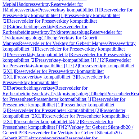
Mepla
Håndpressverktøy
Reservedeler for
Håndpressverktøy
Presseverktøy kompatibilitet [1]
Reservedeler for
Presseverktøy kompatibilitet [1]
Presseverktøy kompatibilitet
[2]
Reservedeler for Presseverktøy kompatibilitet
[2]
Rørbearbeidingsverktøy
Reservedeler for
Rørbearbeidingsverktøy
Trykkprøvingsplugg
Reservedeler for
Trykkprøvingsplugg
Tilbehør
Verktøy for Geberit
Mapress
Reservedeler for Verktøy for Geberit Mapress
Presseverktøy
kompatibilitet [1]
Reservedeler for Presseverktøy kompatibilitet
[1]
Presseverktøy kompatibilitet [2]
Reservedeler for Presseverktøy
kompatibilitet [2]
Pressverktøy-kompatibilitet [1] / [2]
Reservedeler
for Pressverktøy-kompatibilitet [1] / [2]
Presseverktøy kompatibilitet
[2XL]
Reservedeler for Presseverktøy kompatibilitet
[2XL]
Presseverktøy kompatibilitet [3]
Reservedeler for
Presseverktøy kompatibilitet
[3]
Rørbearbeidingsverktøy
Reservedeler for
Rørbearbeidingsverktøy
Trykkprøvingsplugg
Tilbehør
Pressenheter
Res
for Pressenheter
Pressenheter kompatibilitet [1]
Reservedeler for
Pressenheter kompatibilitet [1]
Pressenheter kompatibilitet
[2]
Reservedeler for Pressenheter kompatibilitet [2]
Pressenheter
kompatibilitet [2XL]
Reservedeler for Pressenheter kompatibilitet
[2XL]
Pressenheter kompatibilitet [4]/[2]
Reservedeler for
Pressenheter kompatibilitet [4]/[2]
Verktøy for Geberit Silent-db20 /
Geberit PE
Reservedeler for Verktøy for Geberit Silent-db20 /
Geberit PE
Elektrosveiseverktøy
Reservedeler for