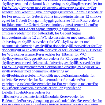
skyllesystem med elektronisk aktivering av skylling
Reservedeler for
For WC-skyllesystem med elektronisk aktivering av skylling
For
nettdrift, for Geberit Sigma innbyggingssisterner 12 cm
Reservedeler
for For nettdrift, for Geberit Sigma innbyggingssisterner 12 cm
Ikke
egnet for Geberit Omega innbyggingssisterner 12 cm
Reservedeler
for Ikke egnet for Geberit Omega innbyggingssisterner 12 cm
For
batteridrift, for Geberit Sigma innbyggingssisterne 12
cm
Reservedeler for For batteridrift, for Geberit Sigma
innbyggingssisterne 12 cm
WC-skyllesystemer med pneumatisk
aktivering av skyll
Reservedeler for WC-skyllesystemer med
pneumatisk aktivering av skyll
For dobbeltskyll
Reservedeler for For
dobbeltskyll
For enkeltskyll
Reservedeler for For enkeltskyll
Tilbehør
for WC-skyllesystemer
Reservedeler for Tilbehør for WC-
skyllesystemer
Råbyggsett
Reservedeler for Råbyggsett
For WC
skyllesystemer med elektronisk aktivering av skyll
Reservedeler for
For WC skyllesystemer med elektronisk aktivering av skyll
For WC
skyllesystemer med pneumatisk aktivering av
skyll
Forbindelser
Geberit Monolith moduler
Sanitærmoduler for
toaletter
Reservedeler for Sanitærmoduler for toaletter
For
vegghengte toaletter
Reservedeler for For vegghengte toaletter
For
gulvstående toaletter
Reservedeler for For gulvstående
toaletter
Tilbehør
Reservedeler for
Tilbehør
Forbruksmateriell
Bidémoduler
Reservedeler for
Bidémoduler
For vegghengte og gulvstående bidéer
Reservedeler for
For vegghengte og gulvstående bidéer
Urinaler
Urinaler, spyledrift,