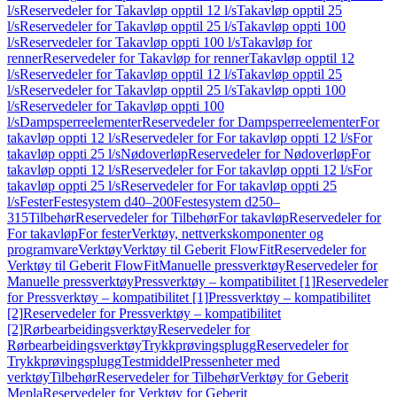
l/s
Reservedeler for Takavløp opptil 12 l/s
Takavløp opptil 25
l/s
Reservedeler for Takavløp opptil 25 l/s
Takavløp oppti 100
l/s
Reservedeler for Takavløp oppti 100 l/s
Takavløp for
renner
Reservedeler for Takavløp for renner
Takavløp opptil 12
l/s
Reservedeler for Takavløp opptil 12 l/s
Takavløp opptil 25
l/s
Reservedeler for Takavløp opptil 25 l/s
Takavløp oppti 100
l/s
Reservedeler for Takavløp oppti 100
l/s
Dampsperreelementer
Reservedeler for Dampsperreelementer
For
takavløp oppti 12 l/s
Reservedeler for For takavløp oppti 12 l/s
For
takavløp oppti 25 l/s
Nødoverløp
Reservedeler for Nødoverløp
For
takavløp oppti 12 l/s
Reservedeler for For takavløp oppti 12 l/s
For
takavløp oppti 25 l/s
Reservedeler for For takavløp oppti 25
l/s
Fester
Festesystem d40–200
Festesystem d250–
315
Tilbehør
Reservedeler for Tilbehør
For takavløp
Reservedeler for
For takavløp
For fester
Verktøy, nettverkskomponenter og
programvare
Verktøy
Verktøy til Geberit FlowFit
Reservedeler for
Verktøy til Geberit FlowFit
Manuelle pressverktøy
Reservedeler for
Manuelle pressverktøy
Pressverktøy – kompatibilitet [1]
Reservedeler
for Pressverktøy – kompatibilitet [1]
Pressverktøy – kompatibilitet
[2]
Reservedeler for Pressverktøy – kompatibilitet
[2]
Rørbearbeidingsverktøy
Reservedeler for
Rørbearbeidingsverktøy
Trykkprøvingsplugg
Reservedeler for
Trykkprøvingsplugg
Testmiddel
Pressenheter med
verktøy
Tilbehør
Reservedeler for Tilbehør
Verktøy for Geberit
Mepla
Reservedeler for Verktøy for Geberit