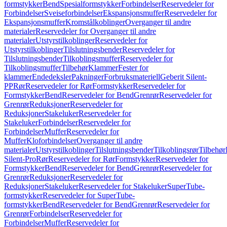
formstykker
Bend
Spesialformstykker
Forbindelser
Reservedeler for
Forbindelser
Sveiseforbindelser
Ekspansjonsmuffer
Reservedeler for
Ekspansjonsmuffer
Kromstålkoblinger
Overganger til andre
materialer
Reservedeler for Overganger til andre
materialer
Utstyrstilkoblinger
Reservedeler for
Utstyrstilkoblinger
Tilslutningsbender
Reservedeler for
Tilslutningsbender
Tilkoblingsmuffer
Reservedeler for
Tilkoblingsmuffer
Tilbehør
Klammer
Fester for
klammer
Endedeksler
Pakninger
Forbruksmateriell
Geberit Silent-
PP
Rør
Reservedeler for Rør
Formstykker
Reservedeler for
Formstykker
Bend
Reservedeler for Bend
Grenrør
Reservedeler for
Grenrør
Reduksjoner
Reservedeler for
Reduksjoner
Stakeluker
Reservedeler for
Stakeluker
Forbindelser
Reservedeler for
Forbindelser
Muffer
Reservedeler for
Muffer
Kloforbindelser
Overganger til andre
materialer
Utstyrstilkoblinger
Tilslutningsbender
Tilkoblingsrør
Tilbehør
Silent-Pro
Rør
Reservedeler for Rør
Formstykker
Reservedeler for
Formstykker
Bend
Reservedeler for Bend
Grenrør
Reservedeler for
Grenrør
Reduksjoner
Reservedeler for
Reduksjoner
Stakeluker
Reservedeler for Stakeluker
SuperTube-
formstykker
Reservedeler for SuperTube-
formstykker
Bend
Reservedeler for Bend
Grenrør
Reservedeler for
Grenrør
Forbindelser
Reservedeler for
Forbindelser
Muffer
Reservedeler for