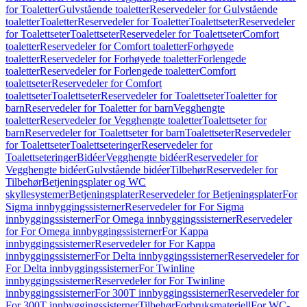
for Toaletter
Gulvstående toaletter
Reservedeler for Gulvstående
toaletter
Toaletter
Reservedeler for Toaletter
Toalettseter
Reservedeler
for Toalettseter
Toalettseter
Reservedeler for Toalettseter
Comfort
toaletter
Reservedeler for Comfort toaletter
Forhøyede
toaletter
Reservedeler for Forhøyede toaletter
Forlengede
toaletter
Reservedeler for Forlengede toaletter
Comfort
toalettseter
Reservedeler for Comfort
toalettseter
Toalettseter
Reservedeler for Toalettseter
Toaletter for
barn
Reservedeler for Toaletter for barn
Vegghengte
toaletter
Reservedeler for Vegghengte toaletter
Toalettseter for
barn
Reservedeler for Toalettseter for barn
Toalettseter
Reservedeler
for Toalettseter
Toalettseteringer
Reservedeler for
Toalettseteringer
Bidéer
Vegghengte bidéer
Reservedeler for
Vegghengte bidéer
Gulvstående bidéer
Tilbehør
Reservedeler for
Tilbehør
Betjeningsplater og WC
skyllesystemer
Betjeningsplater
Reservedeler for Betjeningsplater
For
Sigma innbyggingssisterner
Reservedeler for For Sigma
innbyggingssisterner
For Omega innbyggingssisterner
Reservedeler
for For Omega innbyggingssisterner
For Kappa
innbyggingssisterner
Reservedeler for For Kappa
innbyggingssisterner
For Delta innbyggingssisterner
Reservedeler for
For Delta innbyggingssisterner
For Twinline
innbyggingssisterner
Reservedeler for For Twinline
innbyggingssisterner
For 300T innbyggingssisterner
Reservedeler for
For 300T innbyggingssisterner
Tilbehør
Forbruksmateriell
For WC-