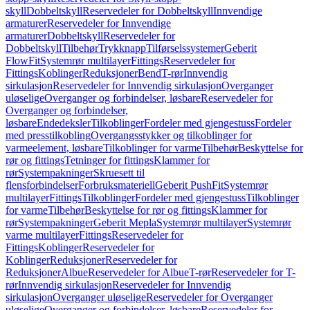
skyll
Dobbeltskyll
Reservedeler for Dobbeltskyll
Innvendige
armaturer
Reservedeler for Innvendige
armaturer
Dobbeltskyll
Reservedeler for
Dobbeltskyll
Tilbehør
Trykknapp
Tilførselssystemer
Geberit
FlowFit
Systemrør multilayer
Fittings
Reservedeler for
Fittings
Koblinger
Reduksjoner
Bend
T-rør
Innvendig
sirkulasjon
Reservedeler for Innvendig sirkulasjon
Overganger
uløselige
Overganger og forbindelser, løsbare
Reservedeler for
Overganger og forbindelser,
løsbare
Endedeksler
Tilkoblinger
Fordeler med gjengestuss
Fordeler
med presstilkobling
Overgangsstykker og tilkoblinger for
varmeelement, løsbare
Tilkoblinger for varme
Tilbehør
Beskyttelse for
rør og fittings
Tetninger for fittings
Klammer for
rør
Systempakninger
Skruesett til
flensforbindelser
Forbruksmateriell
Geberit PushFit
Systemrør
multilayer
Fittings
Tilkoblinger
Fordeler med gjengestuss
Tilkoblinger
for varme
Tilbehør
Beskyttelse for rør og fittings
Klammer for
rør
Systempakninger
Geberit Mepla
Systemrør multilayer
Systemrør
varme multilayer
Fittings
Reservedeler for
Fittings
Koblinger
Reservedeler for
Koblinger
Reduksjoner
Reservedeler for
Reduksjoner
Albue
Reservedeler for Albue
T-rør
Reservedeler for T-
rør
Innvendig sirkulasjon
Reservedeler for Innvendig
sirkulasjon
Overganger uløselige
Reservedeler for Overganger
uløselige
Overganger og forbindelser, løsbare
Reservedeler for