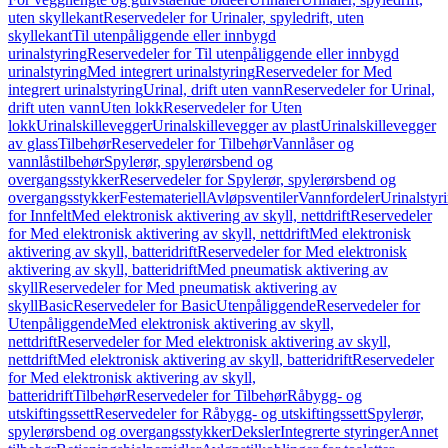
uten skyllekant
Reservedeler for Urinaler, spyledrift, uten
skyllekant
Til utenpåliggende eller innbygd
urinalstyring
Reservedeler for Til utenpåliggende eller innbygd
urinalstyring
Med integrert urinalstyring
Reservedeler for Med
integrert urinalstyring
Urinal, drift uten vann
Reservedeler for Urinal,
drift uten vann
Uten lokk
Reservedeler for Uten
lokk
Urinalskillevegger
Urinalskillevegger av plast
Urinalskillevegger
av glass
Tilbehør
Reservedeler for Tilbehør
Vannlåser og
vannlåstilbehør
Spylerør, spylerørsbend og
overgangsstykker
Reservedeler for Spylerør, spylerørsbend og
overgangsstykker
Festemateriell
Avløpsventiler
Vannfordeler
Urinalstyr
for Innfelt
Med elektronisk aktivering av skyll, nettdrift
Reservedeler
for Med elektronisk aktivering av skyll, nettdrift
Med elektronisk
aktivering av skyll, batteridrift
Reservedeler for Med elektronisk
aktivering av skyll, batteridrift
Med pneumatisk aktivering av
skyll
Reservedeler for Med pneumatisk aktivering av
skyll
Basic
Reservedeler for Basic
Utenpåliggende
Reservedeler for
Utenpåliggende
Med elektronisk aktivering av skyll,
nettdrift
Reservedeler for Med elektronisk aktivering av skyll,
nettdrift
Med elektronisk aktivering av skyll, batteridrift
Reservedeler
for Med elektronisk aktivering av skyll,
batteridrift
Tilbehør
Reservedeler for Tilbehør
Råbygg- og
utskiftingssett
Reservedeler for Råbygg- og utskiftingssett
Spylerør,
spylerørsbend og overgangsstykker
Deksler
Integrerte styringer
Annet