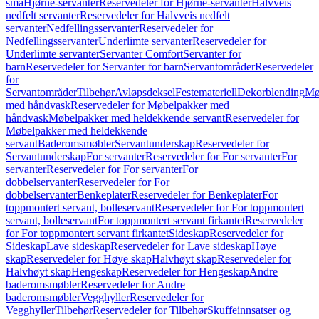
små
Hjørne-servanter
Reservedeler for Hjørne-servanter
Halvveis
nedfelt servanter
Reservedeler for Halvveis nedfelt
servanter
Nedfellingsservanter
Reservedeler for
Nedfellingsservanter
Underlimte servanter
Reservedeler for
Underlimte servanter
Servanter Comfort
Servanter for
barn
Reservedeler for Servanter for barn
Servantområder
Reservedeler
for
Servantområder
Tilbehør
Avløpsdeksel
Festemateriell
Dekorblending
Mø
med håndvask
Reservedeler for Møbelpakker med
håndvask
Møbelpakker med heldekkende servant
Reservedeler for
Møbelpakker med heldekkende
servant
Baderomsmøbler
Servantunderskap
Reservedeler for
Servantunderskap
For servanter
Reservedeler for For servanter
For
servanter
Reservedeler for For servanter
For
dobbelservanter
Reservedeler for For
dobbelservanter
Benkeplater
Reservedeler for Benkeplater
For
toppmontert servant, bolleservant
Reservedeler for For toppmontert
servant, bolleservant
For toppmontert servant firkantet
Reservedeler
for For toppmontert servant firkantet
Sideskap
Reservedeler for
Sideskap
Lave sideskap
Reservedeler for Lave sideskap
Høye
skap
Reservedeler for Høye skap
Halvhøyt skap
Reservedeler for
Halvhøyt skap
Hengeskap
Reservedeler for Hengeskap
Andre
baderomsmøbler
Reservedeler for Andre
baderomsmøbler
Vegghyller
Reservedeler for
Vegghyller
Tilbehør
Reservedeler for Tilbehør
Skuffeinnsatser og