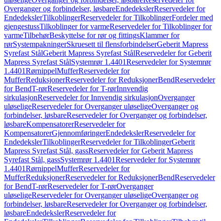
Overganger og forbindelser, løsbare
Endedeksler
Reservedeler for
Endedeksler
Tilkoblinger
Reservedeler for Tilkoblinger
Fordeler med
gjengestuss
Tilkoblinger for varme
Reservedeler for Tilkoblinger for
varme
Tilbehør
Beskyttelse for rør og fittings
Klammer for
rør
Systempakninger
Skruesett til flensforbindelser
Geberit Mapress
Syrefast Stål
Geberit Mapress Syrefast Stål
Reservedeler for Geberit
Mapress Syrefast Stål
Systemrør 1.4401
Reservedeler for Systemrør
1.4401
Rørnippel
Muffer
Reservedeler for
Muffer
Reduksjoner
Reservedeler for Reduksjoner
Bend
Reservedeler
for Bend
T-rør
Reservedeler for T-rør
Innvendig
sirkulasjon
Reservedeler for Innvendig sirkulasjon
Overganger
uløselige
Reservedeler for Overganger uløselige
Overganger og
forbindelser, løsbare
Reservedeler for Overganger og forbindelser,
løsbare
Kompensatorer
Reservedeler for
Kompensatorer
Gjennomføringer
Endedeksler
Reservedeler for
Endedeksler
Tilkoblinger
Reservedeler for Tilkoblinger
Geberit
Mapress Syrefast Stål, gass
Reservedeler for Geberit Mapress
Syrefast Stål, gass
Systemrør 1.4401
Reservedeler for Systemrør
1.4401
Rørnippel
Muffer
Reservedeler for
Muffer
Reduksjoner
Reservedeler for Reduksjoner
Bend
Reservedeler
for Bend
T-rør
Reservedeler for T-rør
Overganger
uløselige
Reservedeler for Overganger uløselige
Overganger og
forbindelser, løsbare
Reservedeler for Overganger og forbindelser,
løsbare
Endedeksler
Reservedeler for