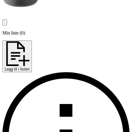
Min liste
(
0
)
Legg til i listen