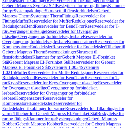
Endedeksler
Tilkoblinger
Reservedeler for Tilkoblinger
Tilbehør til
Geberit Mapress Syrefast Stål
Beskyttelse for rør og fittings
Klammer
for rør
Systempakninger
Skruesett til flensforbindelser
Geberit
Mapress Therm
Systemrør Therm
Fittings
Reservedeler for
Fittings
Muffer
Reservedeler for Muffer
Reduksjoner
Reservedeler for
Reduksjoner
Bend
Reservedeler for Bend
T-rør
Reservedeler for T-
rør
Overganger uløselige
Reservedeler for Overganger
uløselige
Overganger og forbindelser, løsbare
Reservedeler for
Overganger og forbindelser, løsbare
Kompensatorer
Reservedeler for
Kompensatorer
Endedeksler
Reservedeler for Endedeksler
Tilbehør til
Geberit Mapress Therm
Systempakninger
Skruesett til
flensforbindelser
Klammer for rør
Geberit Mapress El-Forsinket
Stål
Geberit Mapress El-Forsinket Stål
Reservedeler for Geberit
Mapress El-Forsinket Stål
Systemrør 1.0034
Systemrør
1.0215
Muffer
Reservedeler for Muffer
Reduksjoner
Reservedeler for
Reduksjoner
Bend
Reservedeler for Bend
T-rør
Reservedeler for T-
rør
Kryss
Reservedeler for Kryss
Overganger uløselige
Reservedeler
for Overganger uløselige
Overganger og forbindelser,
løsbare
Reservedeler for Overganger og forbindelser,
løsbare
Kompensatorer
Reservedeler for
Kompensatorer
Endedeksler
Reservedeler for
Endedeksler
Tilkoblinger for varme
Reservedeler for Tilkoblinger for
varme
Tilbehør for Geberit Mapress El-Forsinket Stål
Beskyttelse for
rør og fittings
Klammer for rør
Systempakninger
Geberit Mapress
Kobber
Geberit Mapress Kobber
Reservedeler for Geberit Mapress