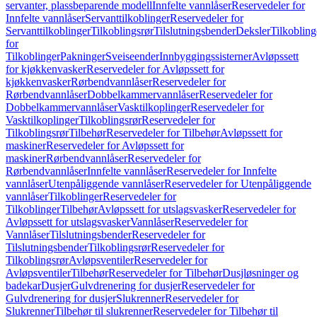
servanter, plassbeparende modell
Innfelte vannlåser
Reservedeler for
Innfelte vannlåser
Servanttilkoblinger
Reservedeler for
Servanttilkoblinger
Tilkoblingsrør
Tilslutningsbender
Deksler
Tilkobling
for
Tilkoblinger
Pakninger
Sveiseender
Innbyggingssisterner
Avløpssett
for kjøkkenvasker
Reservedeler for Avløpssett for
kjøkkenvasker
Rørbendvannlåser
Reservedeler for
Rørbendvannlåser
Dobbelkammervannlåser
Reservedeler for
Dobbelkammervannlåser
Vasktilkoplinger
Reservedeler for
Vasktilkoplinger
Tilkoblingsrør
Reservedeler for
Tilkoblingsrør
Tilbehør
Reservedeler for Tilbehør
Avløpssett for
maskiner
Reservedeler for Avløpssett for
maskiner
Rørbendvannlåser
Reservedeler for
Rørbendvannlåser
Innfelte vannlåser
Reservedeler for Innfelte
vannlåser
Utenpåliggende vannlåser
Reservedeler for Utenpåliggende
vannlåser
Tilkoblinger
Reservedeler for
Tilkoblinger
Tilbehør
Avløpssett for utslagsvasker
Reservedeler for
Avløpssett for utslagsvasker
Vannlåser
Reservedeler for
Vannlåser
Tilslutningsbender
Reservedeler for
Tilslutningsbender
Tilkoblingsrør
Reservedeler for
Tilkoblingsrør
Avløpsventiler
Reservedeler for
Avløpsventiler
Tilbehør
Reservedeler for Tilbehør
Dusjløsninger og
badekar
Dusjer
Gulvdrenering for dusjer
Reservedeler for
Gulvdrenering for dusjer
Slukrenner
Reservedeler for
Slukrenner
Tilbehør til slukrenner
Reservedeler for Tilbehør til