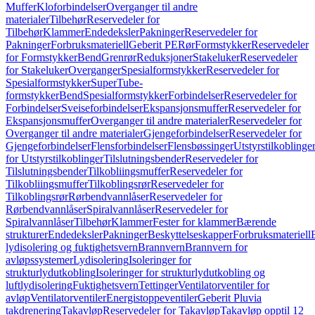
Muffer
Kloforbindelser
Overganger til andre
materialer
Tilbehør
Reservedeler for
Tilbehør
Klammer
Endedeksler
Pakninger
Reservedeler for
Pakninger
Forbruksmateriell
Geberit PE
Rør
Formstykker
Reservedeler
for Formstykker
Bend
Grenrør
Reduksjoner
Stakeluker
Reservedeler
for Stakeluker
Overganger
Spesialformstykker
Reservedeler for
Spesialformstykker
SuperTube-
formstykker
Bend
Spesialformstykker
Forbindelser
Reservedeler for
Forbindelser
Sveiseforbindelser
Ekspansjonsmuffer
Reservedeler for
Ekspansjonsmuffer
Overganger til andre materialer
Reservedeler for
Overganger til andre materialer
Gjengeforbindelser
Reservedeler for
Gjengeforbindelser
Flensforbindelser
Flensbøssinger
Utstyrstilkoblinge
for Utstyrstilkoblinger
Tilslutningsbender
Reservedeler for
Tilslutningsbender
Tilkobliingsmuffer
Reservedeler for
Tilkobliingsmuffer
Tilkoblingsrør
Reservedeler for
Tilkoblingsrør
Rørbendvannlåser
Reservedeler for
Rørbendvannlåser
Spiralvannlåser
Reservedeler for
Spiralvannlåser
Tilbehør
Klammer
Fester for klammer
Bærende
strukturer
Endedeksler
Pakninger
Beskyttelseskapper
Forbruksmateriell
lydisolering og fuktighetsvern
Brannvern
Brannvern for
avløpssystemer
Lydisolering
Isoleringer for
strukturlydutkobling
Isoleringer for strukturlydutkobling og
luftlydisolering
Fuktighetsvern
Tettinger
Ventilatorventiler for
avløp
Ventilatorventiler
Energistoppeventiler
Geberit Pluvia
takdrenering
Takavløp
Reservedeler for Takavløp
Takavløp opptil 12