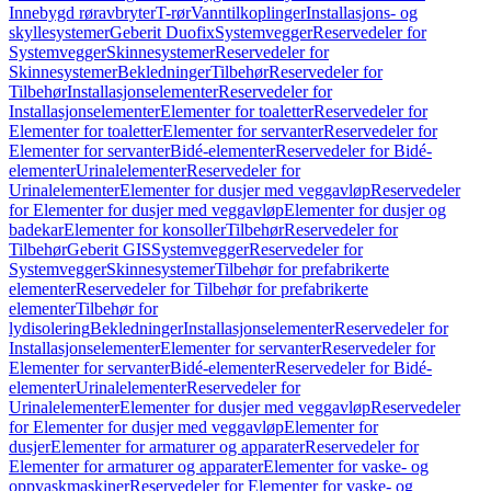
Innebygd røravbryter
T-rør
Vanntilkoplinger
Installasjons- og
skyllesystemer
Geberit Duofix
Systemvegger
Reservedeler for
Systemvegger
Skinnesystemer
Reservedeler for
Skinnesystemer
Bekledninger
Tilbehør
Reservedeler for
Tilbehør
Installasjonselementer
Reservedeler for
Installasjonselementer
Elementer for toaletter
Reservedeler for
Elementer for toaletter
Elementer for servanter
Reservedeler for
Elementer for servanter
Bidé-elementer
Reservedeler for Bidé-
elementer
Urinalelementer
Reservedeler for
Urinalelementer
Elementer for dusjer med veggavløp
Reservedeler
for Elementer for dusjer med veggavløp
Elementer for dusjer og
badekar
Elementer for konsoller
Tilbehør
Reservedeler for
Tilbehør
Geberit GIS
Systemvegger
Reservedeler for
Systemvegger
Skinnesystemer
Tilbehør for prefabrikerte
elementer
Reservedeler for Tilbehør for prefabrikerte
elementer
Tilbehør for
lydisolering
Bekledninger
Installasjonselementer
Reservedeler for
Installasjonselementer
Elementer for servanter
Reservedeler for
Elementer for servanter
Bidé-elementer
Reservedeler for Bidé-
elementer
Urinalelementer
Reservedeler for
Urinalelementer
Elementer for dusjer med veggavløp
Reservedeler
for Elementer for dusjer med veggavløp
Elementer for
dusjer
Elementer for armaturer og apparater
Reservedeler for
Elementer for armaturer og apparater
Elementer for vaske- og
oppvaskmaskiner
Reservedeler for Elementer for vaske- og