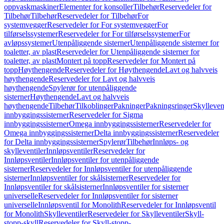
oppvaskmaskiner
Elementer for konsoller
Tilbehør
Reservedeler for
Tilbehør
Tilbehør
Reservedeler for Tilbehør
For
systemvegger
Reservedeler for For systemvegger
For
tilførselssystemer
Reservedeler for For tilførselssystemer
For
avløpssystemer
Utenpåliggende sisterner
Utenpåliggende sisterner for
toaletter, av plast
Reservedeler for Utenpåliggende sisterner for
toaletter, av plast
Montert på topp
Reservedeler for Montert på
topp
Høythengende
Reservedeler for Høythengende
Lavt og halvveis
høythengende
Reservedeler for Lavt og halvveis
høythengende
Spylerør for utenpåliggende
sisterner
Høythengende
Lavt og halvveis
høythengende
Tilbehør
Tilkoblinger
Pakninger
Pakningsringer
Skylleven
innbyggingssisterner
Reservedeler for Sigma
innbyggingssisterner
Omega innbyggingssisterner
Reservedeler for
Omega innbyggingssisterner
Delta innbyggingssisterner
Reservedeler
for Delta innbyggingssisterner
Spylerør
Tilbehør
Innløps- og
skylleventiler
Innløpsventiler
Reservedeler for
Innløpsventiler
Innløpsventiler for utenpåliggende
sisterner
Reservedeler for Innløpsventiler for utenpåliggende
sisterner
Innløpsventiler for skålsisterner
Reservedeler for
Innløpsventiler for skålsisterner
Innløpsventiler for sisterner
universelle
Reservedeler for Innløpsventiler for sisterner
universelle
Innløpsventil for Monolith
Reservedeler for Innløpsventil
for Monolith
Skylleventiler
Reservedeler for Skylleventiler
Skyll-
stopp-skyll
Reservedeler for Skyll-stopp-