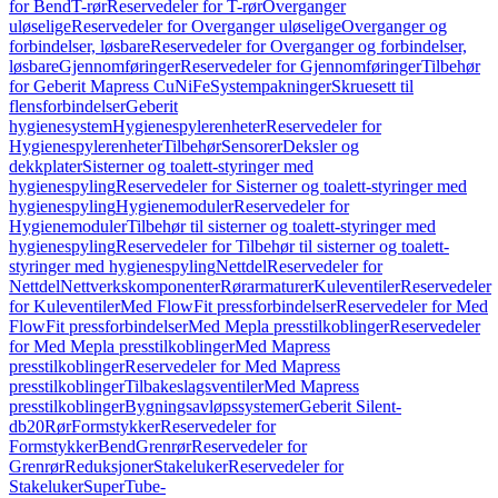
for Bend
T-rør
Reservedeler for T-rør
Overganger
uløselige
Reservedeler for Overganger uløselige
Overganger og
forbindelser, løsbare
Reservedeler for Overganger og forbindelser,
løsbare
Gjennomføringer
Reservedeler for Gjennomføringer
Tilbehør
for Geberit Mapress CuNiFe
Systempakninger
Skruesett til
flensforbindelser
Geberit
hygienesystem
Hygienespylerenheter
Reservedeler for
Hygienespylerenheter
Tilbehør
Sensorer
Deksler og
dekkplater
Sisterner og toalett-styringer med
hygienespyling
Reservedeler for Sisterner og toalett-styringer med
hygienespyling
Hygienemoduler
Reservedeler for
Hygienemoduler
Tilbehør til sisterner og toalett-styringer med
hygienespyling
Reservedeler for Tilbehør til sisterner og toalett-
styringer med hygienespyling
Nettdel
Reservedeler for
Nettdel
Nettverkskomponenter
Rørarmaturer
Kuleventiler
Reservedeler
for Kuleventiler
Med FlowFit pressforbindelser
Reservedeler for Med
FlowFit pressforbindelser
Med Mepla presstilkoblinger
Reservedeler
for Med Mepla presstilkoblinger
Med Mapress
presstilkoblinger
Reservedeler for Med Mapress
presstilkoblinger
Tilbakeslagsventiler
Med Mapress
presstilkoblinger
Bygningsavløpssystemer
Geberit Silent-
db20
Rør
Formstykker
Reservedeler for
Formstykker
Bend
Grenrør
Reservedeler for
Grenrør
Reduksjoner
Stakeluker
Reservedeler for
Stakeluker
SuperTube-